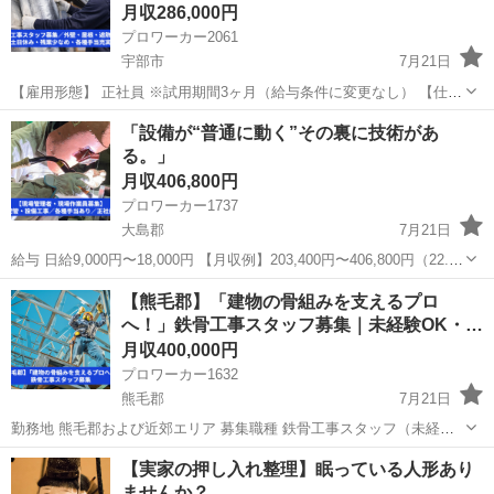
月収286,000円
プロワーカー2061
宇部市
7月21日
【雇用形態】 正社員 ※試用期間3ヶ月（給与条件に変更なし） 【仕事
内容】 民間施設から個人宅、商業施設まで、さまざまな建物の外装工
山口
宇部市
その他
屋根
「設備が“普通に動く”その裏に技術があ
事を行います。 外壁や屋根、遮熱材の施工を中心とした現場作業で
る。」
す。 未経...
月収406,800円
プロワーカー1737
大島郡
7月21日
給与 日給9,000円〜18,000円 【月収例】203,400円〜406,800円（22.6
日換算） 扶養手当あり ・配偶者：20,000円／月 ・子ども：5,000円／
山口
大島郡
その他
未経験
【熊毛郡】「建物の骨組みを支えるプロ
人 仕事内容 ・プラン...
へ！」鉄骨工事スタッフ募集｜未経験OK・
経…
月収400,000円
プロワーカー1632
熊毛郡
7月21日
勤務地 熊毛郡および近郊エリア 募集職種 鉄骨工事スタッフ（未経験
者・経験者歓迎） ビル・工場・橋梁などの鉄骨組立・設置作業を担
山口
熊毛郡
その他
未経験
【実家の押し入れ整理】眠っている人形あり
当。未経験者は基礎から学び、経験者は即戦力として活躍できます！
ませんか？