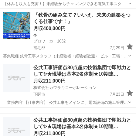
【休みも収入も充実！】未経験からチャレンジできる電気工事スタッ
フ わたしたちは山口県周南市を拠点に、通信設備・電気設備の設計や
山口
周南市
施工管理
「鉄骨の組み立て？いいえ、未来の建築をつ
施工を行っています。 事業拡大に伴い、通信設備の機器設置スタッフ
くる仕事です！」
を募集しています。 ...
月収400,000円
プロワーカー1632
熊毛郡
7月29日
募集職種 鉄骨工事スタッフ（未経験者・経験者歓迎） ビル・工場・橋
梁などの鉄骨組立・設置作業を担当。未経験者は基礎から学び、経験
山口
熊毛郡
その他
未経験
公共工事評価点80点超の技術集団で即戦力と
者は即戦力として活躍できます！ 仕事内容 建物の鉄骨組立・設置・固
して✨★現場は基本2名体制★10期連…
定作業 クレーン...
月収211,000円
株式会社カワサキコーポレーション
下関市
7月23日
業務内容 【仕事内容】 公共工事をメインに、電気設備の施工管理業
務（管理・書類作成がメイン）をお任せします。 ベテランから若手ま
山口
下関市
施工管理
業務
で、チームで動くことを重視しています。 ｟具体的には｠ ・電気工事
公共工事評価点80点超の技術集団で即戦力と
の施工計画、図面の...
して✨★現場は基本2名体制★10期連…
月収211,000円