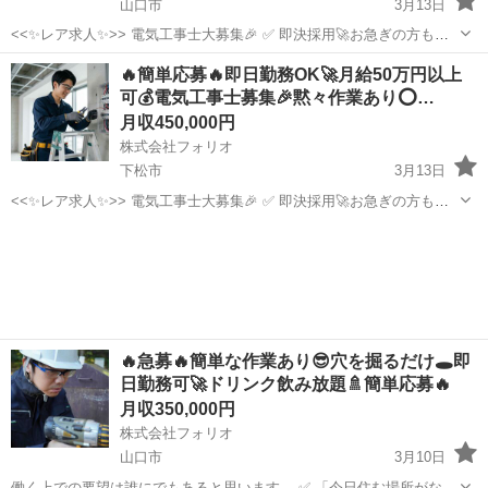
山口市
3月13日
<<✨レア求人✨>> 電気工事士大募集🎉 ✅ 即決採用🚀お急ぎの方も大
歓迎！ ✅「経験よりやる気！」若手スタッフも活躍中🔰 ✅ 黙々作業も
山口
山口市
その他
電気工事士
🔥簡単応募🔥即日勤務OK🚀月給50万円以上
あり☘️自分のペースで仕事できます✨ この求人に辿り着いた方は、...
可💰電気工事士募集🎉黙々作業あり⭕️…
月収450,000円
株式会社フォリオ
下松市
3月13日
<<✨レア求人✨>> 電気工事士大募集🎉 ✅ 即決採用🚀お急ぎの方も大
歓迎！ ✅「経験よりやる気！」若手スタッフも活躍中🔰 ✅ 黙々作業も
山口
下松市
その他
電気工事士
あり☘️自分のペースで仕事できます✨ この求人に辿り着いた方は、...
🔥急募🔥簡単な作業あり😎穴を掘るだけ🕳️即
日勤務可🚀ドリンク飲み放題🚿簡単応募🔥
月収350,000円
株式会社フォリオ
山口市
3月10日
働く上での要望は誰にでもあると思います。 ✅ 「今日住む場所がな