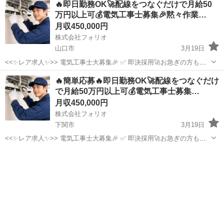
🔥即日勤務OK🚀配線をつなぐだけで月給50
あり☘️自分のペースで仕事できます✨ この求人に辿り着いた方は、...
万円以上可💰電気工事士募集🎉黙々作業…
月収450,000円
株式会社フォリオ
山口市
3月19日
<<✨レア求人✨>> 電気工事士大募集🎉 ✅ 即決採用🚀お急ぎの方も大
歓迎！ ✅「経験よりやる気！」若手スタッフも活躍中🔰 ✅ 黙々作業も
山口
山口市
その他
🔥簡単応募🔥即日勤務OK🚀配線をつなぐだけ
あり☘️自分のペースで仕事できます✨ この求人に辿り着いた方は、...
で月給50万円以上可💰電気工事士募集…
月収450,000円
株式会社フォリオ
下関市
3月19日
<<✨レア求人✨>> 電気工事士大募集🎉 ✅ 即決採用🚀お急ぎの方も大
歓迎！ ✅「経験よりやる気！」若手スタッフも活躍中🔰 ✅ 黙々作業も
山口
下関市
その他
電気工事士
あり☘️自分のペースで仕事できます✨ この求人に辿り着いた方は、...