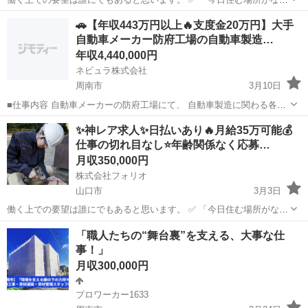
い、即入寮したい」 ✅ 「手持ちがピンチ、明日日払いが欲しい」 ✅
山口
山口市
土木
🚗【年収443万円以上🔥支度金20万円】大手
「経験ないけど、とにかく稼ぎたい」 私たちにご相談いただければ、
自動車メーカー防府工場の自動車製造…
そんなあ...
年収4,440,000円
ネビュラ株式会社
周南市
3月10日
■仕事内容 自動車メーカーの防府工場にて、 自動車製造に関わる各工
程の生産業務を担当していただきます。 工場では鉄やアルミニウムな
山口
周南市
土木
未経験
✨神レア求人✨日払いあり🔥月給35万可能💰
どの素材加工から、エンジン製造、車体組立、塗装、最終組立まで一
仕事の切れ目なし⭐️年齢関係なく応募…
貫して行われており、完...
月収350,000円
株式会社フォリオ
山口市
3月3日
働く上での要望は誰にでもあると思います。 ✅ 「今日住む場所がな
い、即入寮したい」 ✅ 「手持ちがピンチ、明日日払いが欲しい」 ✅
山口
山口市
土木
レア
「職人たちの“舞台裏”を支える、大事な仕
「経験ないけど、とにかく稼ぎたい」 私たちにご相談いただければ、
事！」
そんなあ...
月収300,000円
プロワーカー1633