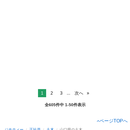
1
2
3
...
次へ
全605件中 1-50件表示
ページTOPへ
ジモティー
正社員
土木
山口県の土木