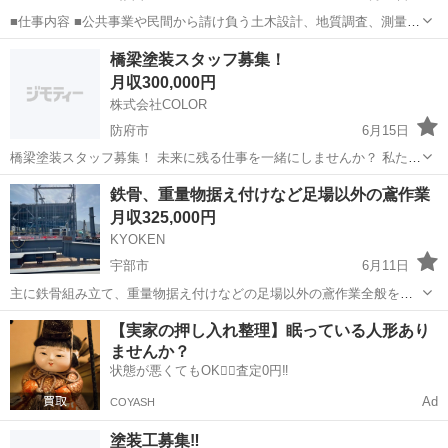
■仕事内容 ■公共事業や民間から請け負う土木設計、地質調査、測量、
補償コンサルタント業務を ご経験や得意領域に基づいてお任せしま
山口
山口市
土木
業務
橋梁塗装スタッフ募集！
す。 《具体的な業務内容》 ◆土木設計：道路、橋梁などの構造物、河
月収300,000円
川、防災、上下水道...
株式会社COLOR
防府市
6月15日
橋梁塗装スタッフ募集！ 未来に残る仕事を一緒にしませんか？ 私たち
は橋梁・鋼構造物の塗装工事を専門に行っています。 高速道路や大橋
山口
防府市
土木
鉄骨、重量物据え付けなど足場以外の鳶作業
など、人々の暮らしを支える重要なインフラを守る仕事です。 募集職
月収325,000円
種 橋梁塗装工・現場作業スタッ...
KYOKEN
宇部市
6月11日
主に鉄骨組み立て、重量物据え付けなどの足場以外の鳶作業全般を業
種としています 機械、発電所、一般の建物など物を作る楽しさ。現場
山口
宇部市
鳶職
重量
【実家の押し入れ整理】眠っている人形あり
の最前線でクレーンを使い建物を形造る鳶の花形です 経験不問、身体
ませんか？
動かすのが好きな人。 基本が高所作...
状態が悪くてもOK🙆‍♀️査定0円‼️
Ad
COYASH
塗装工募集‼️