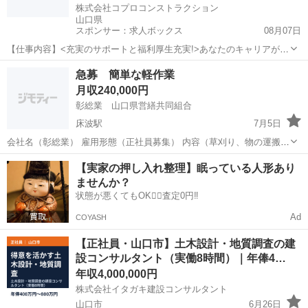
株式会社コプロコンストラクション
山口県
スポンサー：求人ボックス
08月07日
【仕事内容】<充実のサポートと福利厚生充実!>あなたのキャリアが活
かせるお仕事 大手で安心して働ける環境です 40代・50代・60代の方
正社員
急募 簡単な軽作業
が活躍されています <募集要項> <職種> 土木施工管理/山口県下松市:
月収240,000円
新築工事・ブランクOK...
彰総業 山口県営繕共同組合
床波駅
7月5日
会社名（彰総業） 雇用形態（正社員募集） 内容（草刈り、物の運搬、
公共工事） 公共工事の準ずる簡単な作業、土木、伐採、その他、夜
山口
宇部市
床波駅
その他
未経験
【実家の押し入れ整理】眠っている人形あり
間とかもあります！資格もありますがこちらが出します！服とかも支
ませんか？
給します やる気と元気があれば...
状態が悪くてもOK🙆‍♀️査定0円‼️
Ad
COYASH
【正社員・山口市】土木設計・地質調査の建
設コンサルタント（実働8時間）｜年俸4…
年収4,000,000円
株式会社イタガキ建設コンサルタント
山口市
6月26日