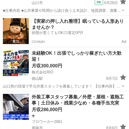
山口市
6月26日
■仕事内容 ■公共事業や民間から請け負う土木設計、地質調査、測量、
補償コンサルタント業務を ご経験や得意領域に基づいてお任せしま
山口
山口市
土木
業務
【実家の押し入れ整理】眠っている人形あり
す。 《具体的な業務内容》 ◆土木設計：道路、橋梁などの構造物、河
ませんか？
川、防災、上下水道...
状態が悪くてもOK🙆‍♀️査定0円‼️
Ad
COYASH
未経験OK！出張でしっかり稼ぎたい方大歓
迎！
月収300,000円
株式会社RIO
徳山駅
8月7日
山口県の現場で手元作業スタッフを募集しています！ 【仕事内容】
・資材運び ・片付け、清掃 ・職人さんの補助作業 ・その他軽作業
山口
周南市
徳山駅
その他
未経験
外装工事スタッフ募集／外壁・屋根・遮熱工
難しい作業はありませんので、未経験の方でも安心して始められま
事｜土日休み・残業少なめ・各種手当充実
す！ 【勤務地】 山口県（出張現場...
月収286,000円
プロワーカー2061
周南市
8月6日