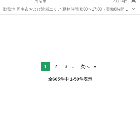
周南市
2月24日
勤務地 周南市および近郊エリア 勤務時間 8:00〜17:00（実働8時間／
休憩あり） ※現場や業務内容により変動する場合があります。 募集職
山口
周南市
鳶職
未経験
種 足場工事スタッフ 資材運搬スタッフ 資材置場管理（片付...
1
2
3
...
次へ
全605件中 1-50件表示