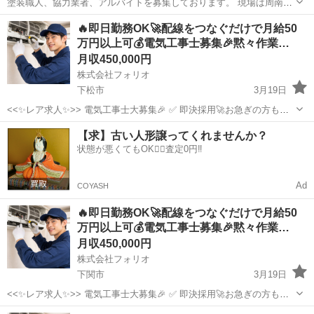
塗装職人、協力業者、アルバイトを募集しております。 現場は周南か
ら広島市内までの間で民家やマンション、アパート、プラント工場等
山口
岩国市
玖珂駅
土木
職人
🔥即日勤務OK🚀配線をつなぐだけで月給50
の塗装作業です。 現在は岩国市から周南市の現場をメインに活動して
万円以上可💰電気工事士募集🎉黙々作業…
おります。 すでに5年先まで仕事は...
月収450,000円
株式会社フォリオ
下松市
3月19日
<<✨レア求人✨>> 電気工事士大募集🎉 ✅ 即決採用🚀お急ぎの方も大
歓迎！ ✅「経験よりやる気！」若手スタッフも活躍中🔰 ✅ 黙々作業も
山口
下松市
その他
電気工事士
【求】古い人形譲ってくれませんか？
あり☘️自分のペースで仕事できます✨ この求人に辿り着いた方は、...
状態が悪くてもOK🙆‍♀️査定0円‼️
Ad
COYASH
🔥即日勤務OK🚀配線をつなぐだけで月給50
万円以上可💰電気工事士募集🎉黙々作業…
月収450,000円
株式会社フォリオ
下関市
3月19日
<<✨レア求人✨>> 電気工事士大募集🎉 ✅ 即決採用🚀お急ぎの方も大
歓迎！ ✅「経験よりやる気！」若手スタッフも活躍中🔰 ✅ 黙々作業も
山口
下関市
その他