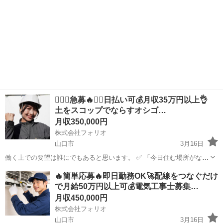
❤️‍🔥🔥急募🔥❤️‍🔥日払い可💰月収35万円以上👌
土をスコップでならすオシゴ…
月収350,000円
株式会社フォリオ
山口市
3月16日
働く上での要望は誰にでもあると思います。 ✅ 「今日住む場所がな
い、即入寮したい」 ✅ 「手持ちがピンチ、明日日払いが欲しい」 ✅
山口
山口市
その他
未経験
🔥簡単応募🔥即日勤務OK🚀配線をつなぐだけ
「経験ないけど、とにかく稼ぎたい」 私たちにご相談いただければ、
で月給50万円以上可💰電気工事士募集…
そんなあなた...
月収450,000円
株式会社フォリオ
山口市
3月16日