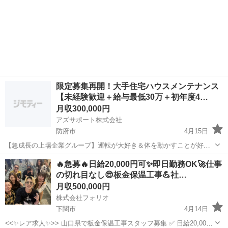
限定募集再開！大手住宅ハウスメンテナンス
【未経験歓迎＋給与最低30万＋初年度4…
月収300,000円
アズサポート株式会社
防府市
4月15日
【急成長の上場企業グループ】運転が大好き＆体を動かすことが好き
な方▶月給30万＋ボーナス・インセンティブ年6回【年齢、未経験関係
山口
防府市
土木
未経験
🔥急募🔥日給20,000円可✨即日勤務OK🚀仕事
なく全員支給】 ━━━━━━━━━━━━━━━━━━━━━ 【最短
の切れ目なし😎板金保温工事💪社…
1分で応募完了】ア...
月収500,000円
株式会社フォリオ
下関市
4月14日
<<✨レア求人✨>> 山口県で板金保温工事スタッフ募集 ✅ 日給20,000