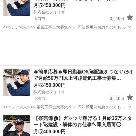
月収450,000円
株式会社フォリオ
山口市
3月19日
<<✨レア求人✨>> 電気工事士大募集🎉 ✅ 即決採用🚀お急ぎの方も大
歓迎！ ✅「経験よりやる気！」若手スタッフも活躍中🔰 ✅ 黙々作業も
山口
山口市
その他
電気工事士
あり☘️自分のペースで仕事できます✨ この求人に辿り着いた方は、...
🔥簡単応募🔥即日勤務OK🚀配線をつなぐだけ
で月給50万円以上可💰電気工事士募集…
月収450,000円
株式会社フォリオ
下松市
3月18日
<<✨レア求人✨>> 電気工事士大募集🎉 ✅ 即決採用🚀お急ぎの方も大
歓迎！ ✅「経験よりやる気！」若手スタッフも活躍中🔰 ✅ 黙々作業も
山口
下松市
その他
電気工事士
【寮完備🏠】ガッツリ稼げる！月給35万スタ
あり☘️自分のペースで仕事できます✨ この求人に辿り着いた方は、...
ート🚀建設・解体のお仕事🔨即入居可⭕️
月収400,000円