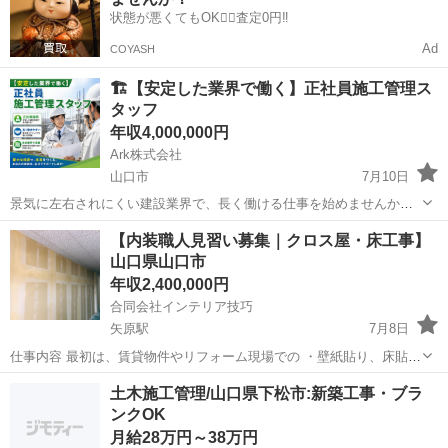
仕事内容 建...
状態が悪くてもOK🙆‍♀️査定0円‼️
Ad
COYASH
🏗️【安定した業界で働く】正社員施工管理ス
タッフ
年収4,000,000円
Ark株式会社
山口市
7月10日
景気に左右されにくい建設業界で、長く働ける仕事を始めませんか？
未経験から正社員としてスタートし、専門スキルや資格を身につけら
山口
山口市
施工管理
【内装職人見習い募集｜クロス屋・床工事】
れます✨ 将来を見据えて、安定した収入とキャリアを築きたい方にお
山口県山口市
すすめです！ ーーーーー...
年収2,400,000円
合同会社インテリア技巧
矢原駅
7月8日
仕事内容 最初は、賃貸物件やリフォーム現場での ・壁紙貼り、床貼り
の補助 ・掃除、既存クロスの剥がし作業 など、簡単な作業から始めて
山口
山口市
矢原駅
その他
未経験
土木施工管理/山口県下松市:新築工事・ブラ
いただきます。 作業に慣れてきたら徐々に施工をお任せしていきま
ンクOK
す。 ...
月給28万円～38万円