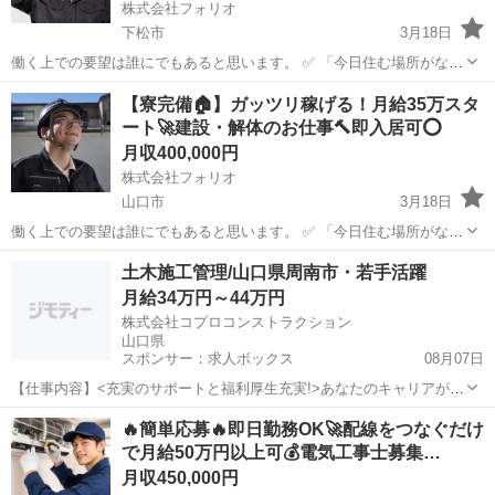
株式会社フォリオ
下松市
3月18日
働く上での要望は誰にでもあると思います。 ✅ 「今日住む場所がな
い、即入寮したい」 ✅ 「手持ちがピンチ、明日日払いが欲しい」 ✅
山口
下松市
土木
未経験
【寮完備🏠】ガッツリ稼げる！月給35万スタ
「経験ないけど、とにかく稼ぎたい」 私たちにご相談いただければ、
ート🚀建設・解体のお仕事🔨即入居可⭕️
そんなあなた...
月収400,000円
株式会社フォリオ
山口市
3月18日
働く上での要望は誰にでもあると思います。 ✅ 「今日住む場所がな
い、即入寮したい」 ✅ 「手持ちがピンチ、明日日払いが欲しい」 ✅
山口
山口市
土木
未経験
土木施工管理/山口県周南市・若手活躍
「経験ないけど、とにかく稼ぎたい」 私たちにご相談いただければ、
月給34万円～44万円
そんなあなた...
株式会社コプロコンストラクション
山口県
スポンサー：求人ボックス
08月07日
【仕事内容】<充実のサポートと福利厚生充実!>あなたのキャリアが活
かせるお仕事 大手で安心して働ける環境です 40代・50代・60代の方
正社員
🔥簡単応募🔥即日勤務OK🚀配線をつなぐだけ
が活躍されています <募集要項> <職種> 土木施工管理/山口県周南市・
で月給50万円以上可💰電気工事士募集…
若手活躍 <仕事内容>...
月収450,000円