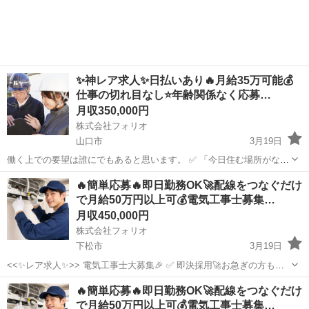
✨神レア求人✨日払いあり🔥月給35万可能💰
仕事の切れ目なし⭐️年齢関係なく応募…
月収350,000円
株式会社フォリオ
山口市
3月19日
働く上での要望は誰にでもあると思います。 ✅ 「今日住む場所がな
い、即入寮したい」 ✅ 「手持ちがピンチ、明日日払いが欲しい」 ✅
山口
山口市
土木
レア
🔥簡単応募🔥即日勤務OK🚀配線をつなぐだけ
「経験ないけど、とにかく稼ぎたい」 私たちにご相談いただければ、
で月給50万円以上可💰電気工事士募集…
そんなあ...
月収450,000円
株式会社フォリオ
下松市
3月19日
<<✨レア求人✨>> 電気工事士大募集🎉 ✅ 即決採用🚀お急ぎの方も大
歓迎！ ✅「経験よりやる気！」若手スタッフも活躍中🔰 ✅ 黙々作業も
山口
下松市
その他
電気工事士
🔥簡単応募🔥即日勤務OK🚀配線をつなぐだけ
あり☘️自分のペースで仕事できます✨ この求人に辿り着いた方は、...
で月給50万円以上可💰電気工事士募集…