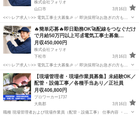
株式会社フォリオ
山口市
3月16日
<<✨レア求人✨>> 電気工事士大募集🎉 ✅ 即決採用🚀お急ぎの方も大
歓迎！ ✅「経験よりやる気！」若手スタッフも活躍中🔰 ✅ 黙々作業も
山口
山口市
土木
電気工事士
🔥簡単応募🔥即日勤務OK🚀配線をつなぐだけ
あり☘️自分のペースで仕事できます✨ この求人に辿り着いた方は、...
で月給50万円以上可💰電気工事士募集…
月収450,000円
株式会社フォリオ
下松市
3月16日
<<✨レア求人✨>> 電気工事士大募集🎉 ✅ 即決採用🚀お急ぎの方も大
歓迎！ ✅「経験よりやる気！」若手スタッフも活躍中🔰 ✅ 黙々作業も
山口
下松市
その他
電気工事士
【現場管理者・現場作業員募集】未経験OK／
あり☘️自分のペースで仕事できます✨ この求人に辿り着いた方は、...
配管・設備工事／各種手当あり／正社員
月収406,800円
プロワーカー1737
大島郡
3月16日
職種 現場管理者および現場作業員（配管・設備工事） 仕事内容 ・プ
ラント内および一般工場内での配管工事 ・建設工事・住宅工事の設備
山口
大島郡
その他
未経験
工事 ・各種プラント工事 ※高所作業あり／未経験者は丁寧に指導いた
しま...