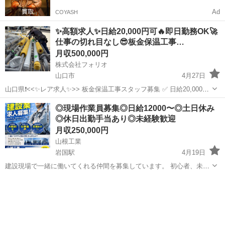
Ad
COYASH
✨高額求人✨日給20,000円可🔥即日勤務OK🚀
仕事の切れ目なし😎板金保温工事…
月収500,000円
株式会社フォリオ
山口市
4月27日
山口県❗️<<✨レア求人✨>> 板金保温工事スタッフ募集 ✅ 日給20,000円
可🔥稼ぎたい方歓迎🎉 ✅ 即日勤務可🚀お急ぎの方にオススメ❗️ ✅「経
山口
山口市
その他
板金
◎現場作業員募集◎日給12000〜◎土日休み
験よりやる気！」若手スタッフも活躍中💪 この求人に...
◎休日出勤手当あり◎未経験歓迎
月収250,000円
山根工業
岩国駅
4月19日
建設現場で一緒に働いてくれる仲間を募集しています。 初心者、未経
験の方でも難しい作業はあまりないので 反復することで身につけるこ
山口
岩国市
岩国駅
土木
未経験
とができます！ 手順をしっかり説明しますので 一緒に覚えていきまし
ょう！ もちろん経験者の即戦...