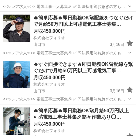
<<✨レア求人✨>> 電気工事士大募集🎉 ✅ 即決採用🚀お急ぎの方も大
歓迎！ ✅「経験よりやる気！」若手スタッフも活躍中🔰 ✅ 黙々作業も
山口
山口市
その他
🔥簡単応募🔥即日勤務OK🚀配線をつなぐだけ
あり☘️自分のペースで仕事できます✨ この求人に辿り着いた方は、...
で月給50万円以上可💰電気工事士募集…
月収450,000円
株式会社フォリオ
山口市
3月16日
<<✨レア求人✨>> 電気工事士大募集🎉 ✅ 即決採用🚀お急ぎの方も大
歓迎！ ✅「経験よりやる気！」若手スタッフも活躍中🔰 ✅ 黙々作業も
山口
山口市
その他
🔥すぐ面接できます🔥即日勤務OK🚀配線を繋
あり☘️自分のペースで仕事できます✨ この求人に辿り着いた方は、...
ぐだけで月給50万円以上可💰電気工事…
月収450,000円
株式会社フォリオ
山口市
3月16日
<<✨レア求人✨>> 電気工事士大募集🎉 ✅ 即決採用🚀お急ぎの方も大
歓迎！ ✅「経験よりやる気！」若手スタッフも活躍中🔰 ✅ 黙々作業も
山口
山口市
その他
電気工事士
🔥簡単応募🔥即日勤務OK🚀月給50万円以上
あり☘️自分のペースで仕事できます✨ この求人に辿り着いた方は、...
可💰電気工事士募集🎉黙々作業あり⭕️…
月収450,000円
株式会社フォリオ