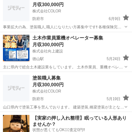
月収300,000円
株式会社COLOR
防府市
6月9日
事業拡大の為、塗装職人,職人になりたい方募集中です❗️ 各種保険完備,
賞与有り 仕事量も安定していて確実に伸びる会社です。 興味ある方連
山口
防府市
その他
塗装工
土木作業員重機オペレーター募集
絡お待ちしています❗️
月収300,000円
株式会社向上建設
徳山駅
5月24日
主に県内で総合土木建設業をしています。 土木作業員、重機オペレー
ター大募集！ 未経験者でも大歓迎 資格取得費用会社負担 各種保険完
山口
周南市
徳山駅
その他
土木作業員
塗装職人募集
備 通勤手当有り 今の会社に不満のある方、給料相談気軽に相談してく
月収300,000円
ださい。
株式会社COLOR
防府市
5月19日
山口県内で塗装工事を営んでおります。 建築塗装,橋梁塗装が主となり
ます。 仕事量は安定しており環境が良い為、 離職率は他の会社と比べ
山口
防府市
その他
職人
【実家の押し入れ整理】眠っている人形あり
てとても低いです！ 経験0からでもしっかりと指導しますので 安心し
ませんか？
て応募してください👍 一緒...
状態が悪くてもOK🙆‍♀️査定0円‼️