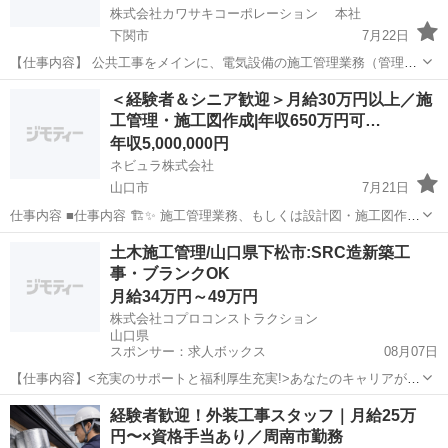
株式会社カワサキコーポレーション 本社
下関市
7月22日
【仕事内容】 公共工事をメインに、電気設備の施工管理業務（管理・
書類作成がメイン）をお任せします。 ベテランから若手まで、チーム
山口
下関市
施工管理
＜経験者＆シニア歓迎＞月給30万円以上／施
で動くことを重視しています。 ｟具体的には｠ ・電気工事の施工計
工管理・施工図作成|年収650万円可…
画、図面作成 ・工...
年収5,000,000円
ネビュラ株式会社
山口市
7月21日
仕事内容 ■仕事内容 🏗️✨ 施工管理業務、もしくは設計図・施工図作成
業務をお任せします。 建築・土木・設備など、幅広い分野の建設プロ
山口
山口市
土木
業務
土木施工管理/山口県下松市:SRC造新築工
ジェクトにて マネジメント業務を担当いただきます。 ＜具体的には＞
事・ブランクOK
・...
月給34万円～49万円
株式会社コプロコンストラクション
山口県
スポンサー：求人ボックス
08月07日
【仕事内容】<充実のサポートと福利厚生充実!>あなたのキャリアが活
かせるお仕事 大手で安心して働ける環境です 40代・50代・60代の方
正社員
経験者歓迎！外装工事スタッフ｜月給25万
が活躍されています <募集要項> <職種> 土木施工管理/山口県下松
円〜×資格手当あり／周南市勤務
市:SRC造新築工事・ブラ...