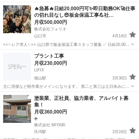
円可🔥稼ぎたい方歓迎🎉 ✅ 即日勤務可🚀お急ぎの方にオススメ❗️
山口
下関市
その他
板金
🔥急募🔥日給20,000円可✨即日勤務OK🚀仕事
✅「経験よりやる気！」若手スタッフも活躍中💪 この求人に辿...
の切れ目なし😎板金保温工事💪社…
月収500,000円
株式会社フォリオ
山口市
4月14日
<<✨レア求人✨>> 山口県で板金保温工事スタッフ募集 ✅ 日給20,000
円可🔥稼ぎたい方歓迎🎉 ✅ 即日勤務可🚀お急ぎの方にオススメ❗️
山口
山口市
その他
板金
プラント工事
✅「経験よりやる気！」若手スタッフも活躍中💪 この求人に辿...
月収230,000円
LIFIX
徳山駅
3月30日
主に溶接など軽作業がメインになります。 第二と第三は土日休みにな
っております。 初心者の方でもできる作業なのでぜひ検討お願いしま
山口
周南市
徳山駅
土木
塗装業、正社員、協力業者、アルバイト募
す。
集！
月収360,000円
株式会社 MIYABI
玖珂駅
3月24日