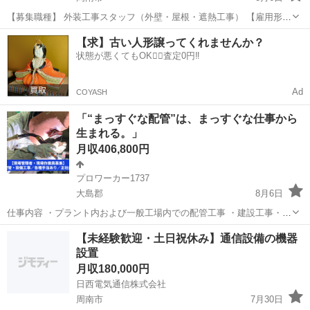
【募集職種】 外装工事スタッフ（外壁・屋根・遮熱工事） 【雇用形
態】 正社員 ※試用期間3ヶ月（給与条件に変更なし） 【仕事内容】
山口
周南市
その他
屋根
【求】古い人形譲ってくれませんか？
民間施設から個人宅、商業施設まで、さまざまな建物の外装工事を行
状態が悪くてもOK🙆‍♀️査定0円‼️
います。 ...
Ad
COYASH
「“まっすぐな配管”は、まっすぐな仕事から
生まれる。」
月収406,800円
プロワーカー1737
大島郡
8月6日
仕事内容 ・プラント内および一般工場内での配管工事 ・建設工事・住
宅工事の設備工事 ・各種プラント工事 ※高所作業あり／未経験者は丁
山口
大島郡
その他
未経験
【未経験歓迎・土日祝休み】通信設備の機器
寧に指導いたします ※現場：岩国市、柳井市、光市、下松市、周南
設置
市、防府市...
月収180,000円
日西電気通信株式会社
周南市
7月30日