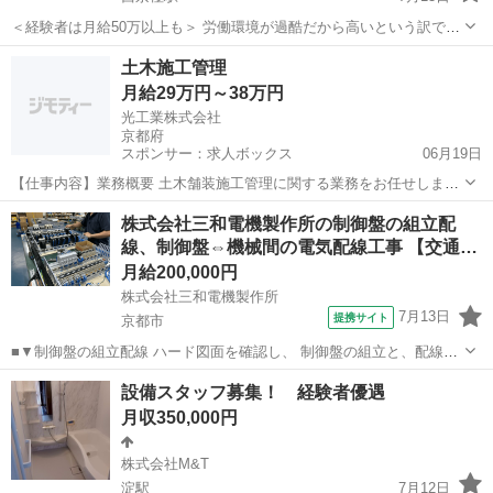
＜経験者は月給50万以上も＞ 労働環境が過酷だから高いという訳では
ありません。 会社の成長に必要なあなたの資格とスキルを評価し、高
京都
京都市
西京極駅
施工管理
未経験
土木施工管理
水準の報酬を提示します。 ＜未経験でも月給26万から＞ 学歴よりもや
月給29万円～38万円
る気と誠実さを...
光工業株式会社
京都府
スポンサー：求人ボックス
06月19日
【仕事内容】業務概要 土木舗装施工管理に関する業務をお任せしま
す。クライアントとの打ち合わせ、施工計画の立案、現場の安全、工
正社員
株式会社三和電機製作所の制御盤の組立配
程、品質管理を担っていただきます。 ・土木舗装施工管理業務 ・クラ
線、制御盤⇔機械間の電気配線工事 【交通…
イアントとの打ち合わせ ・施工計画の立案...
月給200,000円
株式会社三和電機製作所
7月13日
提携サイト
京都市
■▼制御盤の組立配線 ハード図面を確認し、 制御盤の組立と、配線作
業を行います。 ▼制御盤・機械間の電気配線工事 完成した制御盤と機
京都
京都市
鳶職
設備スタッフ募集！ 経験者優遇
械をつなぐ作業です。 モーターやセンサー、電磁バルブなどの電気工
月収350,000円
事を行います。 ★基礎の基...
株式会社M&T
淀駅
7月12日