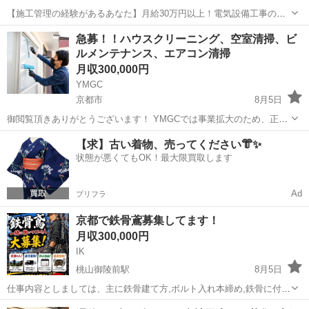
【施工管理の経験があるあなた】月給30万円以上！電気設備工事の現
場管理者 【応募先企業名】株式会社山添電気 【雇用形態】正社員
京都
与謝郡
施工管理
急募！！ハウスクリーニング、空室清掃、ビ
【職種】施工管理関連 【応募資格】 ・日本語ネイティブレベルの方に
ルメンテナンス、エアコン清掃
限る ・【こんな方も大歓迎】...
月収300,000円
YMGC
京都市
8月5日
御閲覧頂きありがとうございます！ YMGCでは事業拡大のため、正社
員を募集しています！ 私たちは主にハウスクリーニングと言う仕事を
京都
京都市
内装職人
事業拡大
【求】古い着物、売ってください👘✨
しています！ ハウスクリーニングは現場仕事でありながら比較的簡単
状態が悪くてもOK！最大限買取します
な仕事です！...
Ad
プリフラ
京都で鉄骨鳶募集してます！
月収300,000円
IK
桃山御陵前駅
8月5日
仕事内容としましては、主に鉄骨建て方,ボルト入れ本締め,鉄骨に付随
する溶接作業等になります。 現場は京都、大阪、滋賀がメインになり
京都
京都市
桃山御陵前駅
鳶職