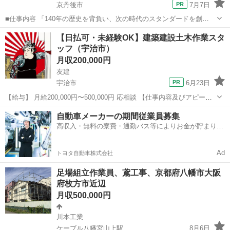
京丹後市
7月7日
■仕事内容 「140年の歴史を背負い、次の時代のスタンダードを創
る。」 私たち「山寅組」は、明治の創業から京都北部とともに歩んで
京都
京丹後市
土木
業務
【日払可・未経験OK】建築建設土木作業スタ
きました。 商業施設から住宅、さらには学校や寺社仏閣まで。 多種多
ッフ（宇治市）
様な施工実績は、地...
月収200,000円
友建
宇治市
6月23日
【給与】 月給200,000円〜500,000円 応相談 【仕事内容及びアピール
ポイント】 建築、建設工事を中心に近畿で活動しています。 主に解体
京都
宇治市
その他
業務
自動車メーカーの期間従業員募集
業を中心として、市町村、メーカー、民間の請負い業務等を行ってい
高収入・無料の寮費・通勤バス等によりお金が貯まりや
ま...
すい環境
Ad
トヨタ自動車株式会社
足場組立作業員、鳶工事、京都府八幡市大阪
府枚方市近辺
月収500,000円
川本工業
ケーブル八幡宮山上駅
8月6日