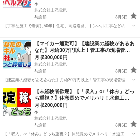
株式会社山添電気
与謝郡
8月6日
【丁寧な施工で着実に50年】住宅、高速道路、トンネル工事などの経
験者探しています 【応募先企業名】株式会社山添電気 【雇用形態】正
京都
与謝郡
施工管理
社員 【職種】施工管理関連 【応募資格】 ・日本語ネイティブレベル
【マイカー通勤可】【建設業の経験があるあ
の方に限る【仕事内容】 【...
なた】月給30万円以上！管工事の現場管…
月収300,000円
株式会社山添電気
与謝郡
8月6日
【建設業の経験があるあなた】月給30万円以上！管工事の現場管理者
【応募先企業名】株式会社山添電気 【雇用形態】正社員 【職種】施工
京都
与謝郡
施工管理
【未経験者歓迎】【「収入」or「休み」どっ
管理関連 【応募資格】 ・日本語ネイティブレベルの方に限る ・【こ
ち重視？】休憩長めでメリハリ！水道工…
んな方も大歓迎】 ■Uタ...
月収200,000円
株式会社山添電気
与謝郡
8月6日
【「収入」or「休み」どっち重視？】休憩長めでメリハリ！水道工事