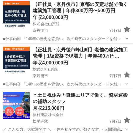
【正社員・京丹後市】京都の安定老舗で働く
建築施工管理｜年俸300万円〜500万円
年収3,000,000円
株式会社山寅組
京丹後市
7月7日
■仕事内容 「140年の歴史を背負い、次の時代のスタンダードを創
る。」 私たち「山寅組」は、明治の創業から京都北部とともに歩んで
京都
京丹後市
土木
業務
【正社員・京丹後市峰山町】老舗の建築施工
きました。 商業施設から住宅、さらには学校や寺社仏閣まで。 多種多
管理｜1級資格で現場力｜年俸400万円…
様な施工実績は、地...
年収4,000,000円
株式会社山寅組
京丹後市
7月7日
■仕事内容 「140年の歴史を背負い、次の時代のスタンダードを創
る。」 私たち「山寅組」は、明治の創業から京都北部とともに歩んで
京都
京丹後市
土木
業務
＊土日祝休み＊舞鶴エリアで働く、資材運搬
きました。 商業施設から住宅、さらには学校や寺社仏閣まで。 多種多
の補助スタッフ
様な施工実績は、地...
月収215,000円
福村建設株式会社
松尾寺駅
7月7日
／ こんな方、大歓迎です ＼ ・体を動かすのが好きな方 ・人間関係で