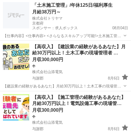
の作業員 【応募先企業名】株式会社山添電気 【雇用形態】正社員
京都
与謝郡
鳶職
「土木施工管理」/年休125日/福利厚生
【職種】工事・内装工事関連 【応募資格】 ・日本語ネイティブレベル
月給38万円～
の方に限る【仕事内容】 ＼手...
株式会社トリヤマ
京都府
スポンサー：求人ボックス
08月04日
【仕事内容】<仕事内容> <さらなるスキルアップ可能!>土木施工管理
をお任せ!現場メンバーとの打合せ、発注者との立会い、作業指示、安
正社員
【高収入】【建設業の経験があるあなた】月
全点検、進捗管理、書類作成など 土木工事現場の管理をお任せしま
給30万円以上！土木工事の現場管理者 …
す。 現場のメンバーとの打合せ 発注...
月収300,000円
株式会社山添電気
与謝郡
8月6日
【建設業の経験があるあなた】月給30万円以上！土木工事の現場管理
者 【応募先企業名】株式会社山添電気 【雇用形態】正社員 【職種】
京都
与謝郡
施工管理
【高収入】【施工管理の経験があるあなた】
施工管理関連 【応募資格】 ・日本語ネイティブレベルの方に限る ・
月給30万円以上！電気設備工事の現場管…
【こんな方も大歓迎】 ■U...
月収300,000円
株式会社山添電気
与謝郡
8月6日