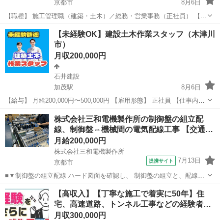
京都市
8月6日
【職種】 施工管理職（建築・土木）／総務・営業事務（正社員） 【雇
用形態】 正社員（雇用期間の定めなし） ※派遣・請負ではありません
京都
京都市
その他
社会保険
【未経験OK】建設土木作業スタッフ（木津川
【仕事内容】 ＜施工管理職＞ ・基本計画、現地調査、提案図書作成、
市）
プ...
月収200,000円
石井建設
加茂駅
8月6日
【給与】 月給200,000円〜500,000円 【雇用形態】 正社員 【仕事内容
及びアピールポイント】 木津川市公共工事から民間土木全般、ハウス
京都
木津川市
加茂駅
その他
株式会社三和電機製作所の制御盤の組立配
メーカーの造成、外構等のお仕事です。 他にも京都府南に位置...
線、制御盤⇔機械間の電気配線工事 【交通…
月給200,000円
株式会社三和電機製作所
7月13日
提携サイト
京都市
■▼制御盤の組立配線 ハード図面を確認し、 制御盤の組立と、配線作
業を行います。 ▼制御盤・機械間の電気配線工事 完成した制御盤と機
京都
京都市
鳶職
【高収入】【丁寧な施工で着実に50年】住
械をつなぐ作業です。 モーターやセンサー、電磁バルブなどの電気工
宅、高速道路、トンネル工事などの経験者…
事を行います。 ★基礎の基...
月収300,000円