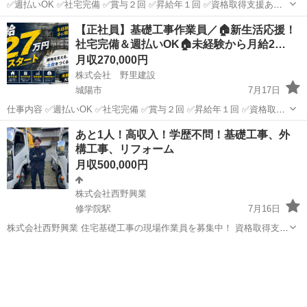
✅週払いOK ✅社宅完備 ✅賞与２回 ✅昇給年１回 ✅資格取得支援あり
✅残業なし ✅制服支給 ✅独立支援あり ✅社会保険完備 ✅会社のトラッ
京都
城陽市
土木
未経験
【正社員】基礎工事作業員／🏠新生活応援！
クを使って出社可能 ～住まいの第一印象をつくる仕事です～ ...
社宅完備＆週払いOK🏠未経験から月給2…
月収270,000円
株式会社 野里建設
城陽市
7月17日
仕事内容 ✅週払いOK ✅社宅完備 ✅賞与２回 ✅昇給年１回 ✅資格取得
支援あり ✅残業なし ✅制服支給 ✅独立支援あり ✅社会保険完備 ✅会
京都
城陽市
大工
あと1人！高収入！学歴不問！基礎工事、外
社のトラックを使って出社可能 ～建物を支える、"土台"を...
構工事、リフォーム
月収500,000円
株式会社西野興業
修学院駅
7月16日
株式会社西野興業 住宅基礎工事の現場作業員を募集中！ 資格取得支援
あり！独立支援制度あり！ ------契約形態------ 正社員 給与/報酬 正社
京都
京都市
修学院駅
その他
未経験
員：月給 250,000円 ～ 500,000円 勤務地 ・本社 京都...