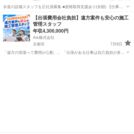
水道の設備スタッフを正社員募集 ■資格取得支援あり(全額) 【仕事内
容】 《水道工事の設備スタッフを正社員募集！》 【設備スタッフの仕
京都
久世郡
淀駅
生産技術
水道
【出張費用会社負担】遠方案件も安心の施工
事内容】 住環境(ビル、マンション、戸建てなど)の 水回りに関する住
管理スタッフ
設機...
年収4,300,000円
Ark株式会社
京都市
7月8日
「遠方の現場って費用が心配…」 「出張がある仕事は自己負担が多そ
う…」 そんな不安がある方にもおすすめのお仕事です✨ 出張にかかる
京都
京都市
施工管理
費用は会社負担！ 未経験からでも安心してスタートできる施工管理サ
ポート職です◎ ...