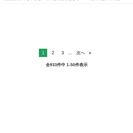
そう…」そんな不安は一切不要。イチから丁寧に教えるので、完全初
京都
京都市
松尾大社駅
内装職人
心者からでも安心してスタートできます！未経験でも月給30万円スタ
ート！ 頑張りはしっかり給与で還元...
1
2
3
...
次へ
全933件中 1-50件表示