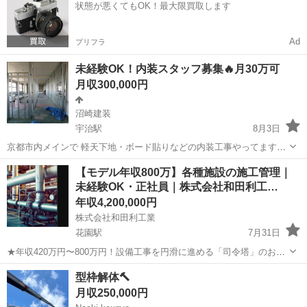
状態が悪くてもOK！最大限買取します
全然乗ります‼️ や...
Ad
プリフラ
未経験OK！内装スタッフ募集🔥月30万可
月収300,000円
沼崎建装
宇治駅
8月3日
京都市内メインで 軽天下地・ボード貼りなどの内装工事やってます！
👷‍♂️仕事内容 何もないところから部屋を作る仕事です！ 最初はカンタ
京都
宇治市
宇治駅
内装職人
【モデル年収800万】各種施設の施工管理｜
ンな作業からなので安心👍 💰給料 日給：12,000円〜(研修期間有) 月30
未経験OK・正社員｜株式会社和田利工…
万く...
年収4,200,000円
株式会社和田利工業
花園駅
7月31日
★年収420万円〜800万円！設備工事を円滑に進める「司令塔」のお仕
事 ★未経験歓迎・ベテラン社員の同行からスタートで安心♪ ★創業
京都
京都市
花園駅
施工管理
未経験
型枠解体🔨
1931年の歴史ある安定企業！ ■ 給与（年収） 年収420万円〜800万円
月収250,000円
...