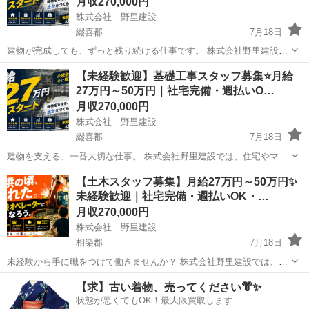
月収270,000円
株式会社 野里建設
綴喜郡
7月18日
建物が完成しても、ずっと残り続ける仕事です。 株式会社野里建設で
は、住宅やマンション、店舗などの建物を支える基礎工事スタッフを
京都
綴喜郡
大工
未経験
【未経験歓迎】基礎工事スタッフ募集⭐月給
募集しています。 基礎工事は建物の安全性を左右する重要な工程で
27万円～50万円｜社宅完備・週払いO…
す。 完成すると見...
月収270,000円
株式会社 野里建設
綴喜郡
7月18日
建物を支える、一番大切な仕事。 株式会社野里建設では、住宅やマン
ション、店舗などの建設に欠かせない基礎工事スタッフを募集してい
京都
綴喜郡
大工
未経験
【土木スタッフ募集】月給27万円～50万円✨
ます。 建物は見えない部分が最も重要です。 私たちは建物を支える基
未経験歓迎｜社宅完備・週払いOK・…
礎を施工し、安...
月収270,000円
株式会社 野里建設
相楽郡
7月18日
未経験から手に職をつけて働きませんか？ 株式会社野里建設では、土
木工事スタッフを募集しています。 経験や資格がなくても大丈夫で
京都
相楽郡
大工
未経験
【求】古い着物、売ってください👘✨
す。 先輩社員が仕事の流れから丁寧に教えるので、未経験でも安心し
状態が悪くてもOK！最大限買取します
てスタートできま...