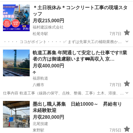
悩まない職場で働きたい方 ・ワークライフバランスを整えたい方 ・手
京都
舞鶴市
松尾寺駅
土木
未経験
＊土日祝休み＊コンクリート工事の現場スタ
に職をつけたい方 ・新しいことにチャレンジしたい方 経験よりも、
ッフ
お...
月収215,000円
福村建設株式会社
松尾寺駅
7月7日
・・・・ ココがポイント・・・・ ✅ まずは先輩大工の補助業務から
お任せ！ 「現場仕事に興味はあるけど、体力が心配…」 そんな方こ
京都
舞鶴市
松尾寺駅
土木
軌道工募集 年間通して安定した仕事です‼️業
そ、ぜひご応募ください！ ✅ 20代〜30代が活躍中◎ペア制度で相談し
者の方は御遠慮願います🚃高収入 京…
やすい...
月収400,000円
福原軌道
八幡市
7月7日
仕事内容 軌道工事（線路の保守、点検、整備、工事）土木、溶接、ク
レーン、重機オペレーター 月収 手取り40万～ 手当て各種 運転 500円
京都
八幡市
土木
軌道
墨出し職人募集 日給10000～ 昇給有り
工具管理 500円 作業責任者 1500円 日払い不可 半月払いor月払い 制...
未経験歓迎
月収280,000円
北尾技建
東野駅
7月5日