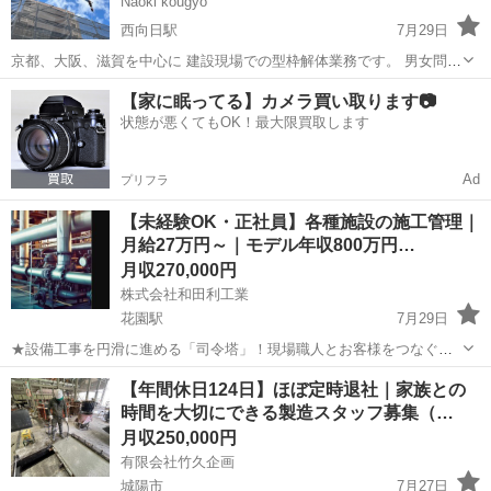
Naoki kougyo
西向日駅
7月29日
京都、大阪、滋賀を中心に 建設現場での型枠解体業務です。 男女問わ
ず、一緒に働ける仲間を 募集しています。 『仕事は楽しく！』をモッ
京都
京都市
西向日駅
その他
型枠
【家に眠ってる】カメラ買い取ります📷
トーに！！ 未経験者大歓迎です。 ２０代、３０代、４０代‥年齢問わ
状態が悪くてもOK！最大限買取します
ず、 男女共に頑張っ...
Ad
プリフラ
【未経験OK・正社員】各種施設の施工管理｜
月給27万円～｜モデル年収800万円…
月収270,000円
株式会社和田利工業
花園駅
7月29日
★設備工事を円滑に進める「司令塔」！現場職人とお客様をつなぐお
仕事です ★未経験歓迎・ベテラン社員の同行からスタートで安心♪ ★
京都
京都市
花園駅
施工管理
未経験
【年間休日124日】ほぼ定時退社｜家族との
創業1931年の歴史ある安定企業！ ■ 仕事内容 工事の施工管理をお願い
時間を大切にできる製造スタッフ募集（…
いたします。...
月収250,000円
有限会社竹久企画
城陽市
7月27日