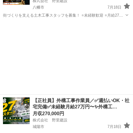
株式会社 野里建設
八幡市
7月18日
街づくりを支える土木工事スタッフを募集！ ⭐未経験歓迎 ⭐月給27万
円スタート ⭐週払い対応OK ⭐社宅完備 ⭐賞与年2回 ⭐昇給年1回 ⭐資格
京都
八幡市
土木
取得支援制度あり ⭐残業ほぼなし ⭐制服貸与 ⭐独立支援...
【正社員】外構工事作業員／✅週払いOK・社
宅完備✅未経験月給27万円〜✨外構工…
月収270,000円
株式会社 野里建設
城陽市
7月18日