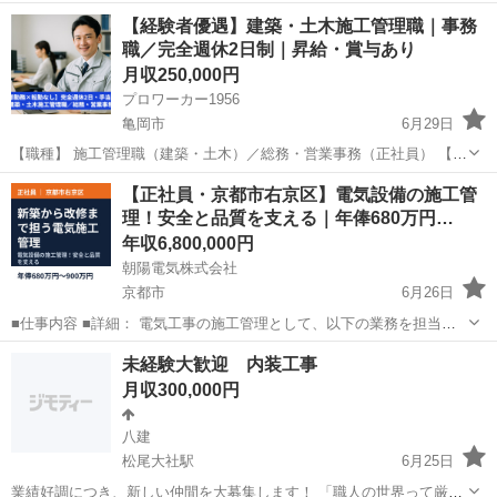
ライン」を正確に出す仕事です。 図面をもとに、 建物の土台となる位
京都
京都市
東野駅
測量
未経験
【経験者優遇】建築・土木施工管理職｜事務
置や基準線（墨）を現場に記し、 職人さんたちが正しく施工できるよ
職／完全週休2日制｜昇給・賞与あり
うサポートします。 いわ...
月収250,000円
プロワーカー1956
亀岡市
6月29日
【職種】 施工管理職（建築・土木）／総務・営業事務（正社員） 【雇
用形態】 正社員（雇用期間の定めなし） ※派遣・請負ではありません
京都
亀岡市
その他
事務職
【正社員・京都市右京区】電気設備の施工管
【仕事内容】 ＜施工管理職＞ ・基本計画、現地調査、提案図書作成、
理！安全と品質を支える｜年俸680万円…
プ...
年収6,800,000円
朝陽電気株式会社
京都市
6月26日
■仕事内容 ■詳細： 電気工事の施工管理として、以下の業務を担当し
て頂きます。 工程管理、現場管理、原価管理、材料管理、安全管理、
京都
京都市
土木
未経験
未経験大歓迎 内装工事
施工図作成（CADの操作ができれば尚良し） 一つの案件につき１名数
月収300,000円
名で施工管理を担当す...
八建
松尾大社駅
6月25日
業績好調につき、新しい仲間を大募集します！ 「職人の世界って厳し