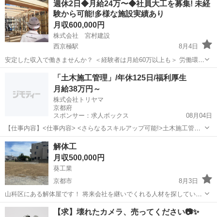
週休2日◆月給24万〜◆社員大工を募集! 未経
ます。 仕事は切れずにずっとあるので比較的安定して稼ぐことができ
験から可能!多様な施設実績あり
ます。 基本直行直帰なので...
月収600,000円
株式会社 宮村建設
西京極駅
8月4日
安定した収入で働きませんか？ ＜経験者は月給60万以上も＞ 労働環境
が過酷だから高いという訳ではありません。 会社の成長に必要なあな
京都
京都市
西京極駅
大工
社員
「土木施工管理」/年休125日/福利厚生
たの資格とスキルを評価し、高水準の報酬を提示します。 ＜未経験で
月給38万円～
も月給24万以上...
株式会社トリヤマ
京都府
スポンサー：求人ボックス
08月04日
【仕事内容】<仕事内容> <さらなるスキルアップ可能!>土木施工管理
をお任せ!現場メンバーとの打合せ、発注者との立会い、作業指示、安
正社員
解体工
全点検、進捗管理、書類作成など 土木工事現場の管理をお任せしま
月収500,000円
す。 現場のメンバーとの打合せ 発注...
葵工業
京都市
8月3日
山科区にある解体屋です！ 将来会社を継いでくれる人材を探していま
す。 経験者大歓迎です‼️ 重機乗れるオペ、手元、ダンプ乗り探してい
京都
京都市
その他
解体屋
【求】壊れたカメラ、売ってください📷✨
ます‼️ 現場着工〜完工まで見れる解体の職長経験ある方給料のご相談