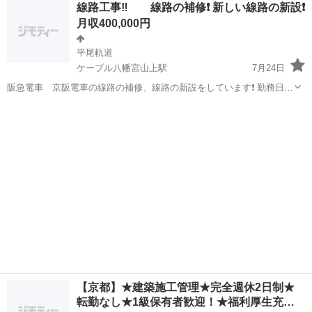
京都
京都市
施工管理
線路工事‼️ 線路の補修❗️ 新しい線路の新設❗️
算書などの各種書類作成 ・発注者（国・自治体・民間）との折衝業務
月収400,000円
勤務地...
平尾軌道
ケーブル八幡宮山上駅
7月24日
阪急電車 京阪電車の線路の補修、線路の新設をしています❗️ 勤務日
月曜日から金曜日 夜勤 【有】‼️ 勤務時間 昼勤務 9️⃣時〜1️⃣5️⃣
京都
八幡市
ケーブル八幡宮山上駅
その他
線路
時3️⃣0️⃣分 夜勤 1️⃣時間〜3️⃣時間 給与 未経験者さん...
【京都】★建築施工管理★完全週休2日制★
転勤なし★1級保有者歓迎！★福利厚生充…