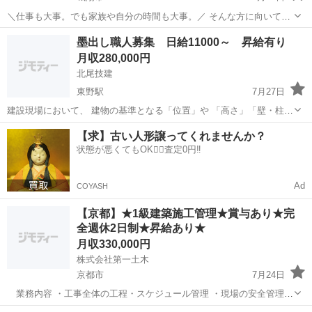
＼仕事も大事。でも家族や自分の時間も大事。／ そんな方に向いてい
る職場です。 有限会社竹久企画 京都工場では、 高速道路や建物に使
京都
城陽市
土木
未経験
墨出し職人募集 日給11000～ 昇給有り
われるコンクリート製品を製造しています。 創業25年以上。 大手上場
月収280,000円
企業との取引があり、...
北尾技建
東野駅
7月27日
建設現場において、 建物の基準となる「位置」や 「高さ」「壁・柱の
ライン」を正確に出す仕事です。 図面をもとに、 建物の土台となる位
京都
京都市
東野駅
測量
職人
【求】古い人形譲ってくれませんか？
置や基準線（墨）を現場に記し、 職人さんたちが正しく施工できるよ
状態が悪くてもOK🙆‍♀️査定0円‼️
うサポートします。 いわ...
Ad
COYASH
【京都】★1級建築施工管理★賞与あり★完
全週休2日制★昇給あり★
月収330,000円
株式会社第一土木
京都市
7月24日
業務内容 ・工事全体の工程・スケジュール管理 ・現場の安全管理・
品質管理 ・作業員・協力会社との打ち合わせ、調整 ・施工計画書・予