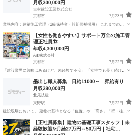
月収300,000円
吉村建設工業株式会社
京都市
7月23日
業務内容：建築施工管理（1級保持者・幹部候補採用） これまでの豊
富な経験を活かし、中高、大学、官庁工事・鉄道工事など、建築工事
京都
京都市
施工管理
【女性も働きやすい】サポート万全の施工管
のマネジメント全般をお任せいたします。 ■具体的な業務 ・大規模現
理正社員🏗️
場における品質・安全・工程...
年収4,300,000円
Ark株式会社
京都市
7月22日
「建設業界に興味はあるけど、未経験で不安」 「女性でも長く続けら
れる仕事を探している」 そんな方におすすめなのが、現場を支える施
京都
京都市
施工管理
未経験
墨出し職人募集 日給11000～ 昇給有り
工管理のお仕事です🏗️ 入社後の研修や先輩社員のフォローが充実して
月収280,000円
いるため、専門知...
北尾技建
東野駅
7月22日
建設現場において、 建物の基準となる「位置」や 「高さ」「壁・柱の
ライン」を正確に出す仕事です。 図面をもとに、 建物の土台となる位
京都
京都市
東野駅
測量
職人
【正社員募集】建物の基礎工事スタッフ｜未
置や基準線（墨）を現場に記し、 職人さんたちが正しく施工できるよ
経験歓迎✨月給27万円～50万円｜社宅…
うサポートします。 いわ...