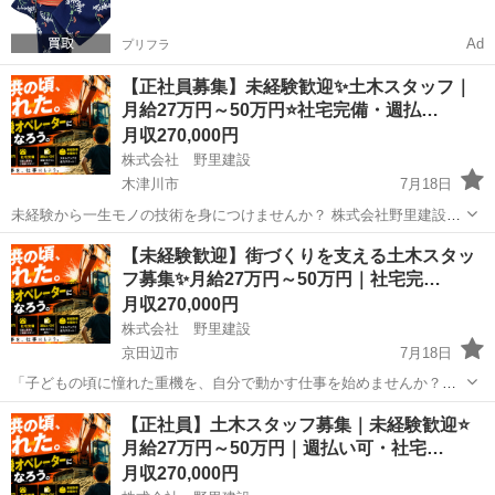
Ad
プリフラ
【正社員募集】未経験歓迎✨土木スタッフ｜
月給27万円～50万円⭐社宅完備・週払…
月収270,000円
株式会社 野里建設
木津川市
7月18日
未経験から一生モノの技術を身につけませんか？ 株式会社野里建設で
は、土木工事スタッフを募集しています。 経験や資格は問いません。
京都
木津川市
土木
【未経験歓迎】街づくりを支える土木スタッ
先輩スタッフが基礎から丁寧に教えるので、未経験の方でも安心して
フ募集✨月給27万円～50万円｜社宅完…
スタートできま...
月収270,000円
株式会社 野里建設
京田辺市
7月18日
「子どもの頃に憧れた重機を、自分で動かす仕事を始めませんか？」
株式会社野里建設では、一緒に働く新しい仲間を募集しています！ ま
京都
京田辺市
大工
【正社員】土木スタッフ募集｜未経験歓迎⭐
ずは先輩スタッフのサポートをしながら仕事を覚えていただくので、
月給27万円～50万円｜週払い可・社宅…
経験や資格がなくても安...
月収270,000円