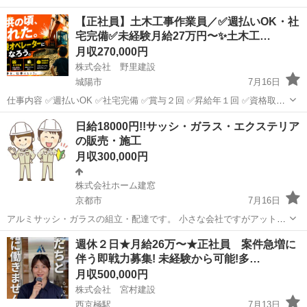
【正社員】土木工事作業員／✅週払いOK・社
宅完備✅未経験月給27万円〜✨土木工…
月収270,000円
株式会社 野里建設
城陽市
7月16日
仕事内容 ✅週払いOK ✅社宅完備 ✅賞与２回 ✅昇給年１回 ✅資格取得
支援あり ✅残業なし ✅制服支給 ✅独立支援あり ✅社会保険完備 ✅会
京都
城陽市
大工
日給18000円!!サッシ・ガラス・エクステリア
社のトラックを使って出社可能 〜こどもの子供の頃に憧れた...
の販売・施工
月収300,000円
株式会社ホーム建窓
京都市
7月16日
アルミサッシ・ガラスの組立・配達です。 小さな会社ですがアットホ
ームな雰囲気です。 勤務時間 8：30～18：00（時間外有） 賃金 日
京都
京都市
その他
サッシ
週休２日★月給26万〜★正社員 案件急増に
給 18000円（アルミサッシ・エクステリア工事経験３年以上の方）...
伴う即戦力募集! 未経験から可能!多…
月収500,000円
株式会社 宮村建設
西京極駅
7月13日