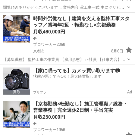
閲覧頂きありがとうございます ：業務内容 鳶工事一式 主にクサビ式
足場(部材はBタイプ)での戸建、マンション等の 足場組立、解体 ：応
京都
八幡市
ケーブル八幡宮山上駅
鳶職
足場
時間外労働なし｜建築を支える型枠工事スタ
募資格 18歳以上 学歴、資格不問 ：給料 日当12,000円〜20000円 経
ッフ／賞与年2回・転勤なし×京都勤務
験...
月収460,000円
プロワーカー2068
京都市
8月6日
【募集職種】 型枠工事の作業員 【雇用形態】 正社員 【仕事内容】 建
築工事における型枠工事一式を担当していただきます。 コンクリート
京都
京都市
その他
型枠
【家に眠ってる】カメラ買い取ります📷
を流し込むための型枠を組み立て、解体するまでの一連の作業が中心
状態が悪くてもOK！最大限買取します
です。 ...
Ad
プリフラ
【京都勤務×転勤なし】施工管理職／総務・
営業事務｜完全週休2日制・手当充実
月収250,000円
プロワーカー1956