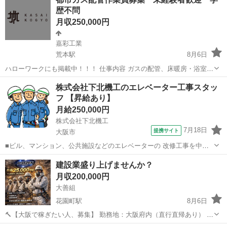
り・中塗り・上塗りなど、一連の塗装作業を担当していただきます。
歴不問
未経験の方は、道具の使い方や養生など...
月収250,000円
嘉彩工業
荒本駅
8月6日
ハローワークにも掲載中！！！ 仕事内容 ガスの配管、床暖房・浴室乾
燥機・給湯器などの 設置及び接続を行います。 ショッピングモール・
大阪
東大阪市
荒本駅
その他
社会保険
株式会社下北機工のエレベーター工事スタッ
病院・学校・戸建・集合住宅など さまざまな施設が工事の対象となり
フ 【昇給あり】
ます。 《入社後の流れ...
月給250,000円
株式会社下北機工
7月18日
提携サイト
大阪市
■ビル、マンション、公共施設などのエレベーターの 改修工事を中心
に行っていただきます。 ・エレベーターの動作確認・定期点検 ・リニ
大阪
大阪市
その他
建設業盛り上げませんか？
ューアル（入替工事） ・部品交換・修理 など ★入社後しばらくは、
月収200,000円
先輩スタッフの補助業務から...
大善組
花園町駅
8月6日
🔨【大阪で稼ぎたい人、募集】 勤務地：大阪府内（直行直帰あり） 職
種：建設作業員 💰 日当 11,000円〜25,000円 ※能力・経験により決定