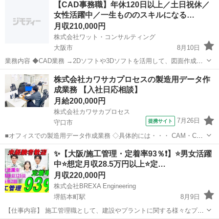
【CAD事務職】年休120日以上／土日祝休／
どを作成するお仕事です。 ◆写真整理業務 →現場...
女性活躍中／一生もののスキルになる…
月収210,000円
株式会社ワット・コンサルティング
大阪市
8月10日
業務内容 ◆CAD業務 →2Dソフトや3Dソフトを活用して、図面作成や
修正を行うお仕事です。 ◆書類作成業務 →Excel等を活用し見積書な
大阪
大阪市
CAD
業務
株式会社カワサカプロセスの製造用データ作
どを作成するお仕事です。 ◆写真整理業務 →現場...
成業務 【入社日応相談】
月給200,000円
株式会社カワサカプロセス
7月26日
提携サイト
守口市
■オフィスでの製造用データ作成業務 ◇具体的には・・・ CAM・CAD
オペレーターとして 電機関係の基板データに関してPCを活用して読み
大阪
守口市
CAD
✨【大阪/施工管理・定着率93％❗】⭐男女活躍
取り、 編集する作業をお任せします。 PCを用いてミクロの世界の作
中⭐想定月収28.5万円以上⭐定…
業をおこなうので、 ...
月収220,000円
株式会社BREXA Engineering
堺筋本町駅
8月9日
【仕事内容】 施工管理職として、建設やプラントに関する様々なプロ