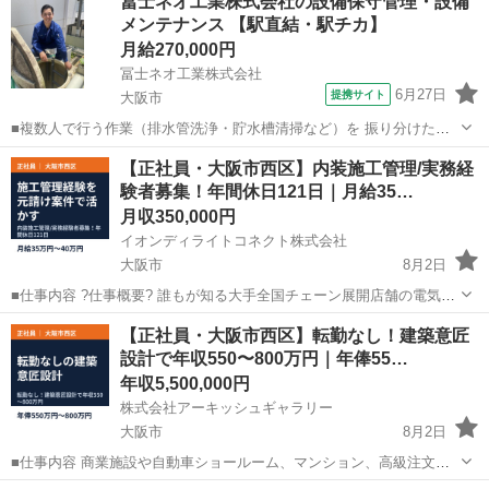
冨士ネオ工業株式会社の設備保守管理・設備
て、解体がメインとなります。 経験がなくても一から丁寧に教えてま
メンテナンス 【駅直結・駅チカ】
すので 未経験者でも真面目で元気...
月給270,000円
冨士ネオ工業株式会社
6月27日
提携サイト
大阪市
■複数人で行う作業（排水管洗浄・貯水槽清掃など）を 振り分けた
後、担当現場の保守点検を1ヵ月の中 ご自身でスケジューリングして
大阪
大阪市
施工管理
【正社員・大阪市西区】内装施工管理/実務経
いただきます。 ▽具体的に・・・ ●排水処理施設の保守点検 ●設備メ
験者募集！年間休日121日｜月給35…
ンテナンス業務 ●排水...
月収350,000円
イオンディライトコネクト株式会社
大阪市
8月2日
■仕事内容 ?仕事概要? 誰もが知る大手全国チェーン展開店舗の電気施
工管理をお任せします。 元請けとして、顧客の要望をダイレクトに形
大阪
大阪市
土木
未経験
【正社員・大阪市西区】転勤なし！建築意匠
にする醍醐味を味わえます 。 ?仕事内容? 【業務詳細】 ・顧客との打
設計で年収550〜800万円｜年俸55…
ち合わ...
年収5,500,000円
株式会社アーキッシュギャラリー
大阪市
8月2日
■仕事内容 商業施設や自動車ショールーム、マンション、高級注文住
宅などの プラン作成・建築意匠設計・現場監理をお任せします。 ≪具