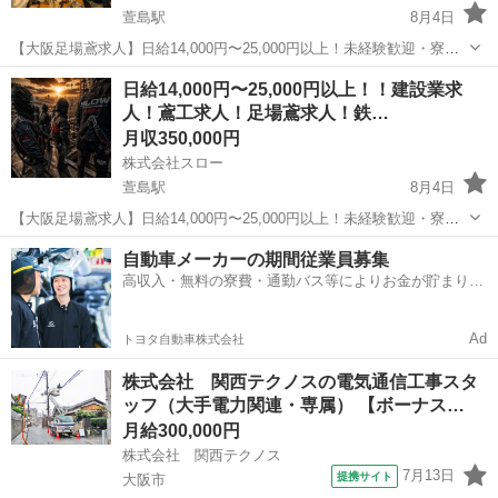
萱島駅
8月4日
【大阪足場鳶求人】日給14,000円〜25,000円以上！未経験歓迎・寮完
備・日払い相談OK｜株式会社スロー｜大阪府大東市 大阪で足場鳶の
大阪
寝屋川市
萱島駅
土木
足場
日給14,000円〜25,000円以上！！建設業求
仕事を探している方、大東市周辺で高収入の鳶職求人を探している方
人！鳶工求人！足場鳶求人！鉄…
はぜひ株式会社スローへ...
月収350,000円
株式会社スロー
萱島駅
8月4日
【大阪足場鳶求人】日給14,000円〜25,000円以上！未経験歓迎・寮完
備・日払い相談OK｜株式会社スロー｜大阪府四條畷市 大阪で足場鳶
大阪
寝屋川市
萱島駅
土木
足場
自動車メーカーの期間従業員募集
の仕事を探している方、四條畷市周辺で高収入の鳶職求人を探してい
高収入・無料の寮費・通勤バス等によりお金が貯まりや
る方はぜひ株式会社スロ...
すい環境
Ad
トヨタ自動車株式会社
株式会社 関西テクノスの電気通信工事スタ
ッフ（大手電力関連・専属） 【ボーナス…
月給300,000円
株式会社 関西テクノス
7月13日
提携サイト
大阪市