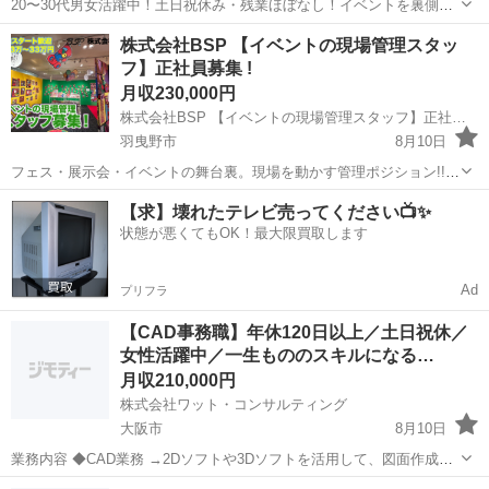
20〜30代男女活躍中！土日祝休み・残業ほぼなし！イベントを裏側か
ら支える倉庫管理スタッフ募集！未経験から月給22万円以上・賞与あ
大阪
南河内郡
その他
株式会社BSP 【イベントの現場管理スタッ
り！ 20〜30代が活躍中！少人数だから相談しやすい 少人数ならでは
フ】正社員募集 !
の距離感が魅力。 ...
月収230,000円
株式会社BSP 【イベントの現場管理スタッフ】正社員募集 !
羽曳野市
8月10日
フェス・展示会・イベントの舞台裏。現場を動かす管理ポジション!!/
現場対応から準備まで、幅広いスキルも身に付けられます/２０代～３
大阪
羽曳野市
内装職人
【求】壊れたテレビ売ってください📺✨
５歳の男女が楽しく活躍中/未経験でも段階的に育成していくのでご安
状態が悪くてもOK！最大限買取します
心！ ＼イベントの裏側を...
Ad
プリフラ
【CAD事務職】年休120日以上／土日祝休／
女性活躍中／一生もののスキルになる…
月収210,000円
株式会社ワット・コンサルティング
大阪市
8月10日
業務内容 ◆CAD業務 →2Dソフトや3Dソフトを活用して、図面作成や
修正を行うお仕事です。 ◆書類作成業務 →Excel等を活用し見積書な
大阪
大阪市
CAD
業務