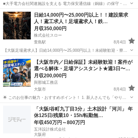
■大手電力会社関連施設を支える 電力保安通信線（銅線）の保守・点
検工事を中心に、 ケーブルテレビや光ファイバーの架線・接続工事を
大阪
大阪市
その他
日給14,000円〜25,000円以上！！建設業求
行います。 扱うのは発電所・変電所と制御所をつなぐ通信設備で、 社
人！鳶工求人！足場鳶求人！鉄…
会インフラを陰から支える重要...
月収350,000円
株式会社スロー
萱島駅
8月4日
【大阪足場鳶求人】日給14,000円〜25,000円以上！未経験歓迎・寮完
備・日払い相談OK｜株式会社スロー｜大阪府枚方市 大阪で足場鳶の
大阪
寝屋川市
萱島駅
土木
足場
【大阪市内／日給保証】未経験歓迎！案件が
仕事を探している方、枚方市周辺で高収入の鳶職求人を探している方
選べる解体・足場アシスタント★週3日〜…
はぜひ株式会社スローへ...
月収200,000円
與那城工務店
大阪市
8月4日
🌟 このお仕事の魅力・おすすめポイント！ 1. 新人さんでも「やりた
い現場（案件）」が選べる！ 「最初は室内でやりたい」「解体が面白
大阪
大阪市
鳶職
「大阪/谷町九丁目3分」土木設計「河川」 年
そう」「重量物の運搬に挑戦したい」など、あなたの希望に合わせて
休125日/残業10・15h/転勤無…
案件を選べます！ ＜...
年収450万円～800万円
五洋設計株式会社
大阪府