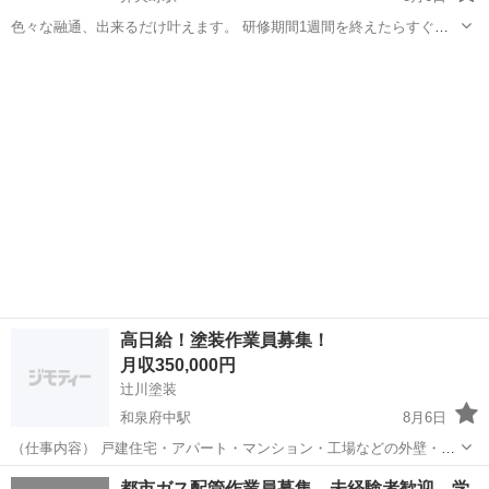
色々な融通、出来るだけ叶えます。 研修期間1週間を終えたらすぐに
10000円にUP！⭐︎ 建設現場でのお手伝いの仕事です！ 未経験からの方
大阪
大阪市
弁天町駅
土木
建設現場
も沢山いるので安心です。 一週間の内、1日だけでも大丈夫です！ ※
月収はあくまで...
高日給！塗装作業員募集！
月収350,000円
辻川塗装
和泉府中駅
8月6日
（仕事内容） 戸建住宅・アパート・マンション・工場などの外壁・屋
根・内装の塗装工事を行います。高圧洗浄や養生、下地処理、下塗
大阪
泉大津市
和泉府中駅
その他
未経験
都市ガス配管作業員募集 未経験者歓迎 学