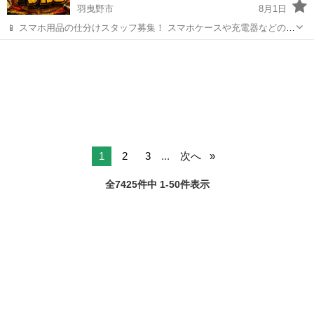
羽曳野市
8月1日
📱 スマホ用品の仕分けスタッフ募集！ スマホケースや充電器などの仕
分け・検品を行うシンプルなお仕事です♪
大阪
羽曳野市
その他
未経験
━━━━━━━━━━━━━━━━ 📲 ご応募はこちら（24時間受付
中） https://lin.ee/...
1
2
3
...
次へ
全7425件中 1-50件表示