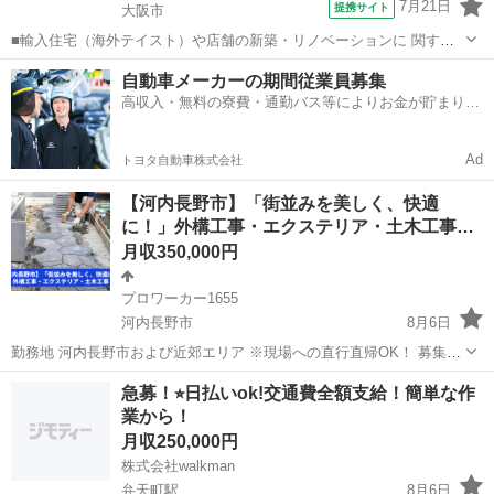
7月21日
提携サイト
大阪市
■輸入住宅（海外テイスト）や店舗の新築・リノベーションに 関する
施工管理業務をお任せします。 施工管理は、現場がスムーズかつ安全
大阪
大阪市
施工管理
自動車メーカーの期間従業員募集
に 進むよう全体をコントロールし、統括するポジションです。 具体的
高収入・無料の寮費・通勤バス等によりお金が貯まりや
には… ◆工程管理：工期通...
すい環境
Ad
トヨタ自動車株式会社
【河内長野市】「街並みを美しく、快適
に！」外構工事・エクステリア・土木工事ス
タ…
月収350,000円
プロワーカー1655
河内長野市
8月6日
勤務地 河内長野市および近郊エリア ※現場への直行直帰OK！ 募集職
種 外構工事スタッフ エクステリア施工スタッフ 土木工事スタッフ 未
大阪
河内長野市
その他
未経験
急募！⭐︎日払いok!交通費全額支給！簡単な作
経験者は基礎から学び、経験者はスキルを活かして活躍できます！住
業から！
環境を...
月収250,000円
株式会社walkman
弁天町駅
8月6日