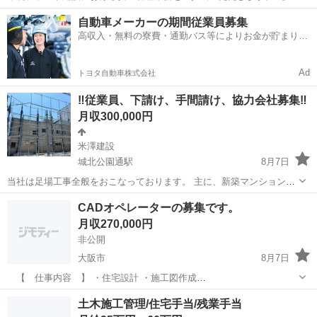
体的には】 ・環境プラント内における安全パトロール・巡回点検 ・作
大阪
吹田市
公園東口駅
その他
契約社員
自動車メーカーの期間従業員募集
業員への安全教育及び是正指導 ・KY(危険予知)活動の実施・記録作成
高収入・無料の寮費・通勤バス等によりお金が貯まりや
・各種書類...
すい環境
Ad
トヨタ自動車株式会社
‼️従業員、下請け、手間請け、協力会社募集‼️
月収300,000円
米澤建設
城北公園通駅
8月7日
当社は足場工事全般をおこなっております。 主に、新築マンション、
新築戸建、住宅リフォーム、解体足場をメインに動いています❗️ 会社設
大阪
大阪市
城北公園通駅
鳶職
足場
CADオペレーターの募集です。
立5年目に入って、仕事の受注も順調で人手が足りていません😭 基本
月収270,000円
的に自社仕事ばかりなので、応...
非公開
大阪市
8月7日
【 仕事内容 】 ・住宅設計 ・施工図作成
※※※※※※※※※ 労働環境 ※※※※※※※※※ 休日・休暇
大阪
大阪市
CAD
CADオペレーター
土木施工管理/住宅手当/残業手当
・年間休日：122日 ※会社カレンダーあり 年末年始、GW休暇、夏季