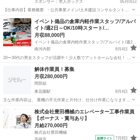
スポンサー：求人ボックス
05月01日
【仕事内容】業務概要: ・公共事業メイン!土木建設コンサルタントに
関する河川設計業務を担当していただきます。 <具体的には…> ・河
正社員
イベント備品の倉庫内軽作業スタッフ/アルバ
川砂防、一般土木構造物の調査、設計、資料作成等 <変更の範囲:無>
イト/週2日～OK/10時スタート/…
業務の特徴: ・案件としては土...
月収88,000円
イベント備品の倉庫内軽作業スタッフ/アルバイト/週2日～OK/10時スタート/未経験OK/時給1,200円～1,800円 株式会社BSP
南河内郡
8月4日
20〜30代の男女スタッフが活躍中！少人数でアットホームな会社！ 自
分が考えて準備したものが目に見えて形になることで、やりがいや達
大阪
南河内郡
その他
業務
解体作業員！募集
成感を感じられます！ こんな方に向いています ・コツコツ作業が得意
月収280,000円
な方 ・計画を立...
岡部組
東花園駅
8月4日
主な作業内容は、 重機の手元作業と片付け、仕分け作業になります。
若い方、初心者、大歓迎です。 経験者優遇します。 翌日採用okです。
大阪
東大阪市
東花園駅
土木
重機
株式会社豊田機械のエレベーター工事作業員
基本的な勤務時間8時〜17時 初心者、10000円〜.経験者の方12000円〜
【ボーナス・賞与あり】
...
月給270,000円
株式会社豊田機械
7月8日
提携サイト
高槻市