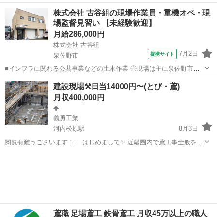
大募集しております！(^ ^) 建設現場でのお仕事です☆ 内装解体及び外
大阪
大阪市
その他
アスベスト
株式会社 古谷組の現場作業員・重機オペ・現
壁塗材剥離などをしていただきます！ 10代～30代中心で頑張っており
場監督見習い 【未経験歓迎】
ます！！ ...
月給286,000円
株式会社 古谷組
7月2日
提携サイト
泉佐野市
■インフラに関わる公共事業などの土木作業 ◎現場は主に泉佐野市内
になります。 ◎事務所に集合し、各現場へ向かいます。 ■月給
大阪
泉佐野市
施工管理
建設現場⚒日当14000円〜(とび・鳶)
286,000円～352,000円 ※経験・能力により給与優遇します ■8:00～
月収400,000円
17:00
義勇工業
河内松原駅
8月3日
閲覧有難うございます！！ はじめまして✨ 近畿圏内で鳶工事全般を行
う義勇工業という会社です！ 業界未経験の方でも大・歓・迎！ １から
大阪
松原市
河内松原駅
鳶職
未経験
丁寧にお伝えします💪 残業や夜勤がある場合も、もちろんしっかり付
きます😆 ...
鳶職 足場鳶工 鉄骨鳶工 月収45万以上の職人