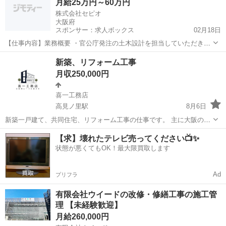
月給25万円～60万円
休暇、慶弔休暇、産前...
株式会社セピオ
大阪府
スポンサー：求人ボックス
02月18日
【仕事内容】業務概要 ・官公庁発注の土木設計を担当していただきま
す。 具体的な仕事内容 ・土木設計全般 ・調査、測量、設計業務 ・官
正社員
新築、リフォーム工事
公庁との打ち合わせ ・協力会社の管理業務 【経験・資格】<必須資格
月収250,000円
> 普通一種 <歓迎資格> 1級...
喜一工務店
高見ノ里駅
8月6日
新築一戸建て、共同住宅、リフォーム工事の仕事です。 主に大阪の現
場です。 8.00〜17.00時 休憩時間 10.00〜10.30 12.00〜13.00 15.00〜
大阪
堺市
高見ノ里駅
大工
【求】壊れたテレビ売ってください📺✨
15.30 未経験者歓迎 経験者優遇 やる気のある方稼ぎ...
状態が悪くてもOK！最大限買取します
Ad
プリフラ
有限会社ウイードの改修・修繕工事の施工管
理 【未経験歓迎】
月給260,000円