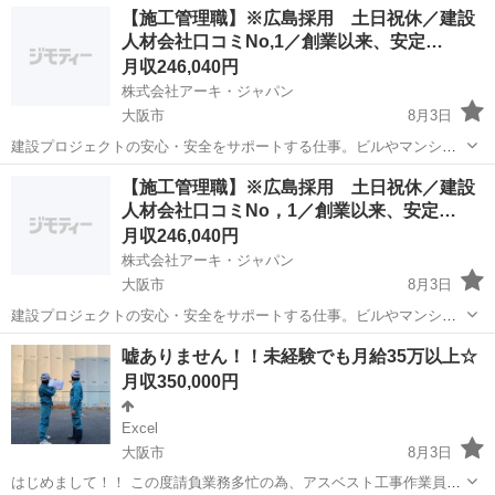
大阪
守口市
鶴見緑地駅
鳶職
手取り
【施工管理職】※広島採用 土日祝休／建設
般になります。 足場・鉄骨・橋梁工事などの お仕事を取り扱って
人材会社口コミNo,1／創業以来、安定…
お...
月収246,040円
株式会社アーキ・ジャパン
大阪市
8月3日
建設プロジェクトの安心・安全をサポートする仕事。ビルやマンショ
ン、商業施設などの建設の現場において、安全やスケジュールを管理
大阪
大阪市
施工管理
【施工管理職】※広島採用 土日祝休／建設
する仕事です。予定通りに工事が進んでいるかをチェックしたり、ス
人材会社口コミNo，1／創業以来、安定…
タッフに指示を出したり、安全に工事が行...
月収246,040円
株式会社アーキ・ジャパン
大阪市
8月3日
建設プロジェクトの安心・安全をサポートする仕事。ビルやマンショ
ン、商業施設などの建設の現場において、安全やスケジュールを管理
大阪
大阪市
施工管理
未経験
嘘ありません！！未経験でも月給35万以上☆
する仕事です。予定通りに工事が進んでいるかをチェックしたり、ス
月収350,000円
タッフに指示を出したり、安全に工事が行...
Excel
大阪市
8月3日
はじめまして！！ この度請負業務多忙の為、アスベスト工事作業員を