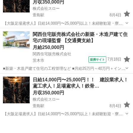
月収350,000円
株式会社スロー
萱島駅
8月4日
【大阪足場鳶求人】日給14,000円〜25,000円以上！未経験歓迎・寮完
備・日払い相談OK｜株式会社スロー｜大阪府寝屋川市 大阪で足場鳶
大阪
寝屋川市
萱島駅
鳶職
足場
関西住宅販売株式会社の新築・木造戸建て住
の仕事を探している方、寝屋川市周辺で高収入の鳶職求人を探してい
宅の現場監督 【交通費支給】
る方はぜひ株式会社スロ...
月給250,000円
関西住宅販売株式会社
7月18日
提携サイト
茨木市
■新築・木造戸建て住宅の工程管理など ■月給25万円～40万円＋インセ
ンティブ＋各種手当＋賞与 ※経験や能力、前職の給与などを考慮 ※資
大阪
茨木市
施工管理
日給14,000円〜25,000円！！ 建設業求人！
格手当 ・1級建築施工管理技士：月3万円 ・2級建築施工管理技士：月
鳶工求人！足場鳶求人！鉄骨…
1万円 ・宅地建物...
月収350,000円
株式会社スロー
萱島駅
8月4日
【大阪足場鳶求人】日給14,000円〜25,000円以上！未経験歓迎・寮完
備・日払い相談OK｜株式会社スロー｜大阪府門真市 大阪で足場鳶の
大阪
寝屋川市
萱島駅
鳶職
足場
仕事を探している方、寝屋川市周辺で高収入の鳶職求人を探している
方はぜひ株式会社スロー...