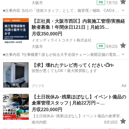
大阪市
7月7日
■仕事内容 当社の「技術スタッフ」として、施管理／補助、CADオペ
レーターなどの業務をご担当いただきます。 現場・プロジェクトは建
大阪
大阪市
土木
未経験
【正社員・大阪市西区】内装施工管理/実務経
築・電気・設備・管事・などさまざま。 ご希望や経験、スキルに合わ
験者募集！年間休日121日｜月給35…
せて業務をお任せしていき...
月収350,000円
イオンディライトコネクト株式会社
大阪市
8月2日
■仕事内容 ?仕事概要? 誰もが知る大手全国チェーン展開店舗の電気施
工管理をお任せします。 元請けとして、顧客の要望をダイレクトに形
大阪
大阪市
土木
未経験
【求】壊れたテレビ売ってください📺✨
にする醍醐味を味わえます 。 ?仕事内容? 【業務詳細】 ・顧客との打
状態が悪くてもOK！最大限買取します
ち合わ...
Ad
プリフラ
【土日祝休み･残業ほぼなし】イベント備品の
倉庫管理スタッフ | 月給22万円～…
月収220,000円
【土日祝休み･残業ほぼなし】イベント備品の倉庫管理スタッフ | 月給22万円～･賞与あり･未経験OK 株式会社BSP
南河内郡
8月10日