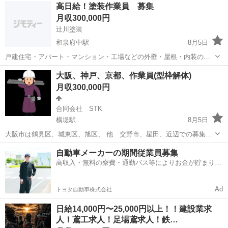
大阪
大阪市
花園町駅
その他
アスベスト
高日給！塗装作業員 募集
※やる気次第でしっかり昇給 ※表記されてる月収は目安になります ✔
月収300,000円
未...
辻川塗装
和泉府中駅
8月5日
戸建住宅・アパート・マンション・工場などの外壁・屋根・内装の塗
装工事を行います。高圧洗浄や養生、下地処理、下塗り・中塗り・上
大阪
泉大津市
和泉府中駅
その他
大阪、神戸、京都、作業員(型枠解体)
塗りなど、一連の塗装作業を担当していただきます。未経験の方は、
月収300,000円
道具の使い方や養生などの基本作業から丁...
合同会社 STK
横堤駅
8月5日
大阪市は鶴見区、城東区、旭区、 他 交野市、星田、近辺での募集
も、ありです。 (現場は大阪、京都、神戸、) (いずれ、直行直帰可能)
大阪
大阪市
横堤駅
土木
型枠
自動車メーカーの期間従業員募集
未経験でも、経験者でも大歓迎。 (試用期間あり) 仕事内容は建設現場
高収入・無料の寮費・通勤バス等によりお金が貯まりや
での型枠の解体の作...
すい環境
Ad
トヨタ自動車株式会社
日給14,000円〜25,000円以上！！建設業求
人！鳶工求人！足場鳶求人！鉄…