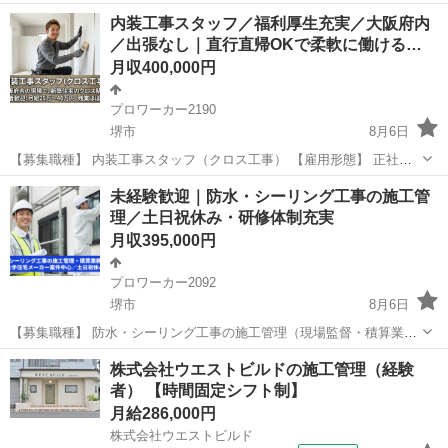
内装工事スタッフ／福利厚生充実／大阪府内
／出張なし｜直行直帰OKで柔軟に働ける…
月収400,000円
プロワーカー2190
堺市
8月6日
【募集職種】 内装工事スタッフ（クロス工事） 【雇用形態】 正社員
※試用期間1ヶ月（給与条件に差異なし） ※経験により条件変動あり
大阪
堺市
内装職人
業務
未経験歓迎｜防水・シーリング工事の施工管
（詳細は面接時に説明） ※契約期間の定めなし 【仕事内容】 新築一
理／土日祝休み・研修体制充実
軒...
月収395,000円
プロワーカー2092
堺市
8月6日
【募集職種】 防水・シーリング工事の施工管理（現場監督・積算業
務） 【勤務時間】 9:00～17:30（実働7.5時間／休憩1時間） ※残業は
大阪
堺市
施工管理
株式会社ウエストビルドの施工管理（経験
月平均27時間程度 ※原則18時以降の工事はありません ※繁忙期（...
者） 【時間固定シフト制】
月給286,000円
株式会社ウエストビルド