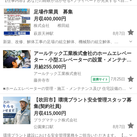
【仕事内容】あなたの経験が活かせる×プライベートが充実する <自慢
の福利厚生>年間休日124日 基本17時退勤 直行直帰OK 手厚い手当も多
正社員
足場作業員 募集
数 車・バイク通勤OK!社用車は一人一台!プライベート・家庭も大事に
月収400,000円
働けて、頑張ったらしっ...
株式会社 椎田組
萩原天神駅
8月7日
新築、改修、解体工事の足場の組立解体、機械類の組立解体、
TC.LSEV.組立解体作業を行っております。 人手不足につき協力業者
大阪
堺市
萩原天神駅
鳶職
足場
アールテック工業株式會社のホームエレベー
様等、御協力頂けると助かります。 共に働く作業員も随時募集してお
ター・小型エレベーターの設置・メンテナ…
ります。 アルバイトでも可能です...
月給255,000円
アールテック工業株式會社
7月25日
提携サイト
藤井寺市
■ホームエレベーターの管理・施工・メンテナンス及び 住宅設備の取
り付けなど （サービス技術職です） ※設置工事は2～3名で、チームを
大阪
藤井寺市
鳶職
【吹田市】環境プラント安全管理スタッフ募
組んで行います。 ※エレベーターの据付は、現場で小さな部品を 組
集(契約社員)
み上げて完成させます。 ...
月収415,000円
プラグマテック株式会社
公園東口駅
8月7日
環境プラント建設における安全管理業務をご担当いただきます。 【具