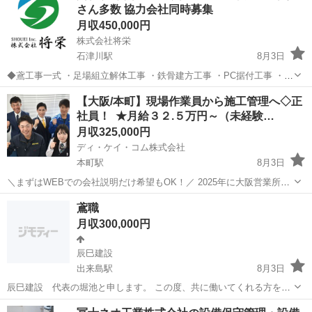
さん多数 協力会社同時募集
月収450,000円
株式会社将栄
石津川駅
8月3日
◆鳶工事一式 ・足場組立解体工事 ・鉄骨建方工事 ・PC据付工事 ・建
設機械組立解体工事 ・その他 鳶工事一式 ◆将栄では従業員＆協力会
大阪
堺市
石津川駅
鳶職
業務
【大阪/本町】現場作業員から施工管理へ◇正
社募集中 詳しくはホームページご覧下さい。 https://shou...
社員！ ★月給３２.５万円～（未経験…
月収325,000円
ディ・ケイ・コム株式会社
本町駅
8月3日
＼まずはWEBでの会社説明だけ希望もOK！／ 2025年に大阪営業所を
開業しました！ 東京本社は40年近くの実績があります！ ＼ゼロからキ
大阪
大阪市
本町駅
施工管理
未経験
鳶職
ャリアを築ける！／ ✅研修＆OJTで安心デビュー ✅将来は施工管理や
月収300,000円
独立...
辰巳建設
出来島駅
8月3日
辰巳建設 代表の堀池と申します。 この度、共に働いてくれる方を募
集しております。 業務内容としましては 建設現場での足場の組み立
大阪
大阪市
出来島駅
鳶職
未経験