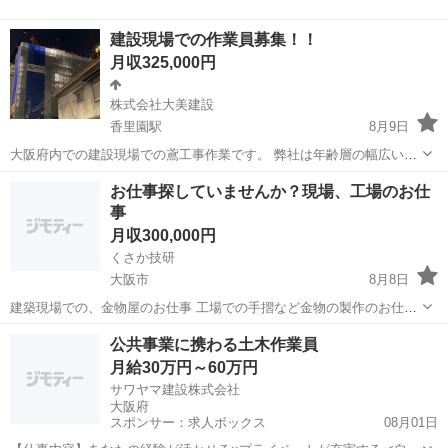
ジェクトにおいて、下記業務に携わっていただきます。 （例：再開発
大阪
大阪市
堺筋本町駅
施工管理
未経験
エリアにおける商業施設の建設プロジェクト、インフラ整備など） ＜
建設現場での作業員募集！！
具体的な仕事内...
月収325,000円
株式会社大美建設
香里園駅
8月9日
大阪府内での建設現場での鳶工事作業です。 弊社は年齢層の幅広い仲
間と仕事しております！ 是非一緒に大美建設で働いてみませんか？ 仲
大阪
枚方市
香里園駅
鳶職
建設現場
お仕事探していませんか？現場、工場のお仕
間と共に技術を身につけていきましょう。
事
月収300,000円
くさか技研
大阪市
8月8日
建築現場での、金物屋のお仕事 工場での手摺など金物の製作のお仕事
です。 金物屋のお仕事は、手摺やパネルやルーバーなど建築現場の仕
大阪
大阪市
内装職人
未経験
公共事業に携わる土木作業員
上げの金物を取り付けるお仕事になります。 現場未経験！金物屋未経
月給30万円～60万円
験！仕事をしてないあなた！ 気軽...
サワヤマ建設株式会社
大阪府
スポンサー：求人ボックス
08月01日