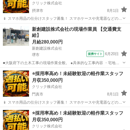
クリック株式会社
摂津市
8月1日
📱 スマホ用品の仕分けスタッフ募集！ スマホケースや充電器などの仕
分け・検品を行うシンプルなお仕事です♪
大阪
摂津市
その他
新創建設株式会社の現場作業員 【交通費支
━━━━━━━━━━━━━━━━ 📲 ご応募はこちら（24時間受付
給】
中） https://lin.ee/...
月給280,000円
新創建設株式会社
6月20日
提携サイト
堺市
■大阪府下の土木工事の現場作業全般。 ●具体的な工事内容 ・宅地造
成（メイン） ・道路の舗装 ・河川工事 ・下水管の布設 ・管清掃・管
大阪
堺市
施工管理
⭐採用率高め！未経験歓迎の軽作業スタッフ
更生 ・水路浚渫（しゅんせつ）工事 ・その他 ▼まずは会社（事務
月収350,000円
所）に出勤。 その後...
クリック株式会社
門真市
8月1日
📱 スマホ用品の仕分けスタッフ募集！ スマホケースや充電器などの仕
分け・検品を行うシンプルなお仕事です♪
大阪
門真市
その他
⭐採用率高め！未経験歓迎の軽作業スタッフ
━━━━━━━━━━━━━━━━ 📲 ご応募はこちら（24時間受付
月収350,000円
中） https://lin.ee/...
クリック株式会社