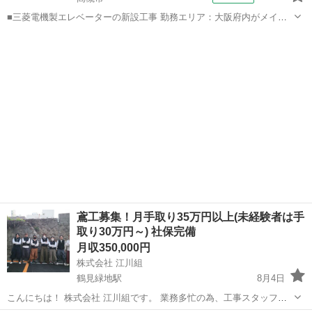
■三菱電機製エレベーターの新設工事 勤務エリア：大阪府内がメイン
京都方面 ■月給270,000円～350,000円 ※経験・能力による
大阪
高槻市
鳶職
☆皆勤手当5,000円別途支給 ☆土曜勤務の場合、休日出勤手当支給
※...
鳶工募集！月手取り35万円以上(未経験者は手
取り30万円～) 社保完備
月収350,000円
株式会社 江川組
鶴見緑地駅
8月4日
こんにちは！ 株式会社 江川組です。 業務多忙の為、工事スタッフさ
んを募集しています。 募集年齢18歳～59歳 ■主な仕事内容 鳶工事全