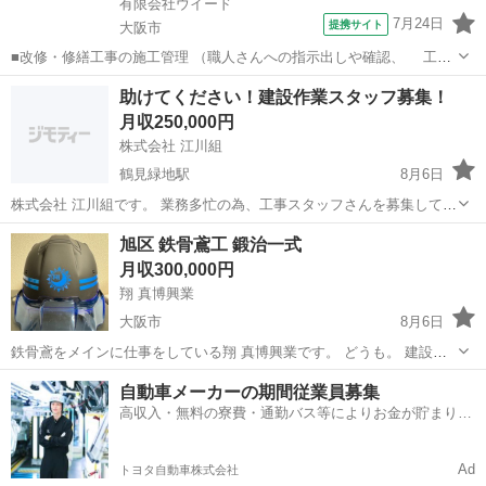
有限会社ウイード
7月24日
提携サイト
大阪市
■改修・修繕工事の施工管理 （職人さんへの指示出しや確認、 工程
管理や資材の手配など。 現場がスムーズに遂行できるように 管理
大阪
大阪市
その他
助けてください！建設作業スタッフ募集！
をお願いします。） ■〈未経験者〉月給260,000円～ 〈有資格者〉月
月収250,000円
給350,000円～...
株式会社 江川組
鶴見緑地駅
8月6日
株式会社 江川組です。 業務多忙の為、工事スタッフさんを募集してい
ます。 ■主な募集内容 建設現場での各種作業 ①多能工 18歳～45歳
大阪
守口市
鶴見緑地駅
その他
未経験
旭区 鉄骨鳶工 鍛治一式
程度 ②足場工 18歳～45歳程度 ③土工 ...
月収300,000円
翔 真博興業
大阪市
8月6日
鉄骨鳶をメインに仕事をしている翔 真博興業です。 どうも。 建設業
に興味ある方、やる気のある方、協力会社や一人親方の方 初めまし
大阪
大阪市
鳶職
未経験
自動車メーカーの期間従業員募集
て。 翔 真博興業(トビ マヒロコウギョウ) 代表の中嶋です。 最初の文
高収入・無料の寮費・通勤バス等によりお金が貯まりや
にも書いてありますが僕...
すい環境
Ad
トヨタ自動車株式会社