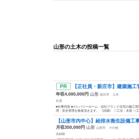
山形の土木の投稿一覧
【正社員・新庄市】建築施工管理
年収4,000,000円
山形
新庄市
土木
社員
■仕事内容 ■クレバリーホーム・自社ブランド住宅の施工
理・安全管理を推進頂きます。 《詳細》 ◇工法：木造 ◇工期
【山形市内中心】給排水衛生設備工事ス
月収350,000円
山形
山形市
その他
未経験