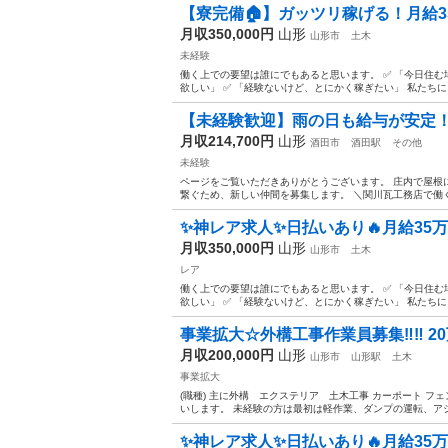
【寮完備🏠】ガッツリ稼げる！月給35
月収350,000円
山形
山形市
土木
未経験
働く上での要望は誰にでもあると思います。 ✅ 「今日住む
欲しい」 ✅ 「経験ないけど、とにかく稼ぎたい」 私たちに
【未経験歓迎】雨の日も給与が安定！
月収214,700円
山形
酒田市
酒田駅
その他
未経験
ページをご覧いただきありがとうございます。 庄内で屋根に
繋ぐため、新しい仲間を募集します。 ＼関川瓦工務店で働く5
✨神レア求人✨日払いあり🔥月給35万可
月収350,000円
山形
山形市
土木
レア
働く上での要望は誰にでもあると思います。 ✅ 「今日住む
欲しい」 ✅ 「経験ないけど、とにかく稼ぎたい」 私たちに
事業拡大☆外構工事作業員募集‼︎‼︎ 
月収200,000円
山形
山形市
山形駅
土木
事業拡大
(職種) 主に外構 エクステリア 土木工事 カーポート フ
いします。 未経験の方は最初は軽作業、ダンプの運転、アシ
✨神レア求人✨日払いあり🔥月給35万可