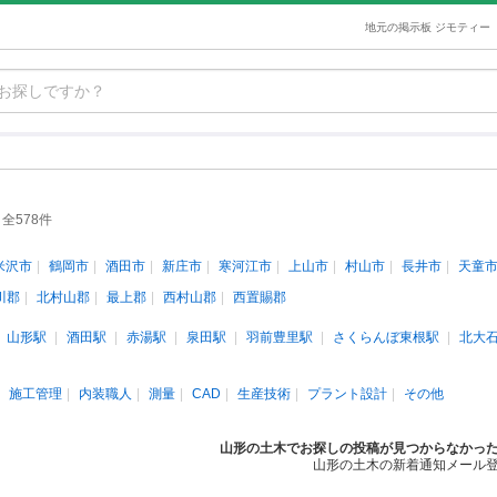
地元の掲示板 ジモティー
全578件
米沢市
鶴岡市
酒田市
新庄市
寒河江市
上山市
村山市
長井市
天童
川郡
北村山郡
最上郡
西村山郡
西置賜郡
山形駅
酒田駅
赤湯駅
泉田駅
羽前豊里駅
さくらんぼ東根駅
北大
施工管理
内装職人
測量
CAD
生産技術
プラント設計
その他
山形の土木でお探しの投稿が見つからなかっ
山形の土木の新着通知メール