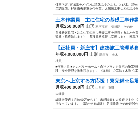
仕事内容: 宮城県をメインに建築現場の土木、とび工、建物
空調設備、解体撤去揚重据付作業、太陽光工事などの現場作業に
土木作業員 主に住宅の基礎工事作
月収250,000円
山形
寒河江市
柴橋駅
その他
自社分譲住宅・注文住宅の主に基礎工事を担当する土木作
歓迎（指導致します） 各種資格取得も支援します 残業/夜
【正社員・新庄市】建築施工管理募集！
年収4,000,000円
山形
新庄市
土木
社員
■仕事内容 ■クレバリーホーム・自社ブランド住宅の施工
理・安全管理を推進頂きます。 《詳細》 ◇工法：木造 ◇工期
東京へ上京する方応援！寮完備☆足場
月収400,000円
山形
山形市
鳶職
未経験
経験者優遇！月給40万から！】 未経験者も大歓迎です☆ 
行なっています。 《活かせる経験》 足場作業 その他建設作業