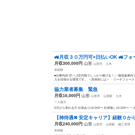
🚜月収３０万円可×日払いOK 🚜フォ
月収300,000円
山形
山形市
土木
未経験
■仕事内容 📦 ＼2交代制でしっかり稼げる！／ 物流倉
入を目指せる環境です。 ＜具体的には＞ ・リーチフォーク
協力業者募集 緊急
月収16,000円
山形
山形市
山形駅
土木
一人親方
6月から来れる方 社保あり18,000〜 社保無し16,000〜
【神待遇✖ 安定キャリア】経験０から
月収240,000円
山形
山形市
山形駅
施工管理
未経験