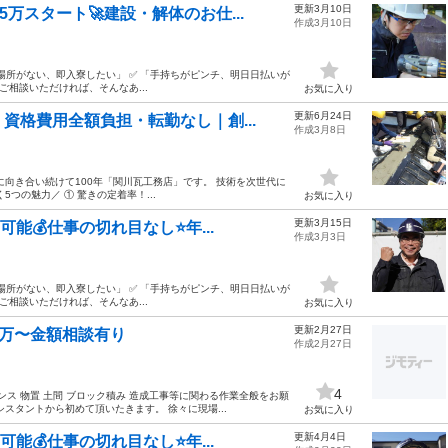
更新3月10日
万スタート🚀建設・解体のお仕...
作成3月10日
場所がない、即入寮したい」 ✅ 「手持ちがピンチ、明日日払いが
ご相談いただければ、そんなあ...
お気に入り
更新6月24日
資格費用全額負担・転勤なし｜創...
作成3月8日
向き合い続けて100年「関川瓦工務店」です。 技術を次世代に
つの魅力／ ① 驚きの定着率！...
お気に入り
更新3月15日
能💰仕事の切れ目なし⭐️年...
作成3月3日
場所がない、即入寮したい」 ✅ 「手持ちがピンチ、明日日払いが
ご相談いただければ、そんなあ...
お気に入り
更新2月27日
20万〜金額相談有り
作成2月27日
4
ェンス 物置 土間 ブロック積み 造成工事等に関わる作業全般をお願
スタントから初めて頂いたきます。 徐々に現場...
お気に入り
更新4月4日
能💰仕事の切れ目なし⭐️年...