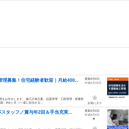
更新8月6日
募集！住宅経験者歓迎｜月給400...
作成6月26日
管理をお任せします。 施工計画立案、品質管理・工程管理・原価管
：約4ヶ月 ◇一度に担当する...
お気に入り
更新8月6日
タッフ／賞与年2回＆手当充実...
作成8月6日