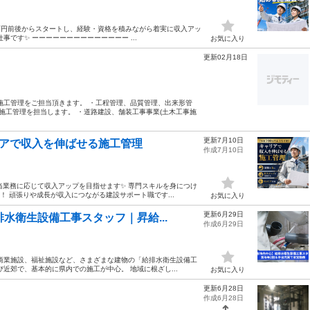
28万円前後からスタートし、経験・資格を積みながら着実に収入アッ
です✨ ーーーーーーーーーーーーーー ...
お気に入り
更新02月18日
施工管理をご担当頂きます。 ・工程管理、品質管理、出来形管
施工管理を担当します。 ・道路建設、舗装工事事業(土木工事施
更新7月10日
リアで収入を伸ばせる施工管理
作成7月10日
当業務に応じて収入アップを目指せます✨ 専門スキルを身につけ
！ 頑張りや成長が収入につながる建設サポート職です...
お気に入り
更新6月29日
水衛生設備工事スタッフ｜昇給...
作成6月29日
商業施設、福祉施設など、さまざまな建物の「給排水衛生設備工
近郊で、基本的に県内での施工が中心。 地域に根ざし...
お気に入り
更新6月28日
作成6月28日