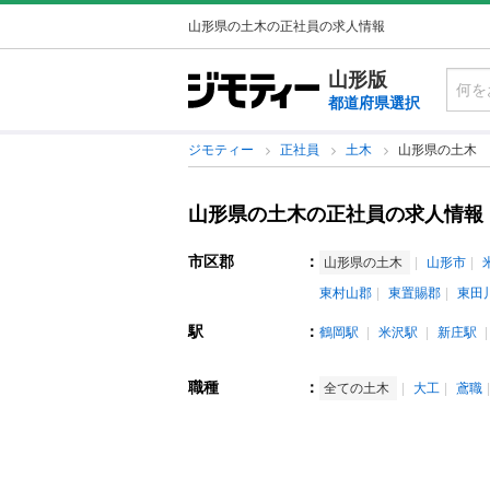
山形県の土木の正社員の求人情報
山形版
都道府県選択
ジモティー
正社員
土木
山形県の土木
山形県の土木の正社員の求人情報
市区郡
：
山形県の土木
山形市
東村山郡
東置賜郡
東田
駅
：
鶴岡駅
米沢駅
新庄駅
職種
：
全ての土木
大工
鳶職