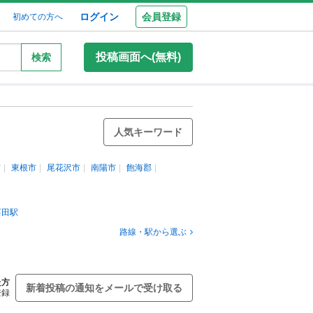
ログイン
会員登録
初めての方へ
投稿画面へ(無料)
検索
人気キーワード
市
東根市
尾花沢市
南陽市
飽海郡
石田駅
路線・駅から選ぶ
た方
新着投稿の通知をメールで受け取る
登録