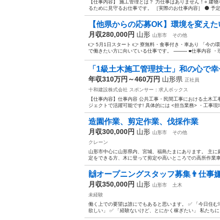
【仕事内容】 施工管理とは？ 力仕事はありません！○ 建
るために見守るお仕事です。 ［実際のお仕事内容］ ⚫ 予定
【他県からの応募OK】環境を変えた
月収280,000円
山形
山形市
その他
👉 5月1日スタート 👉 寮無料・食事付き・車あり 「
で働きたい方に向いている仕事です。 ⸻ ■仕事内容 ・現場
「1級土木施工管理技士」和の心で幸
年収310万円～460万円
山形県
正社員
十和建設株式会社
スポンサー：求人ボックス
【仕事内容】仕事内容 公共工事・民間工事における土木工
ジェクトで活躍可能です! 具体的には <担当業務> ・工事
造園作業、剪定作業、伐採作業
月収300,000円
山形
山形市
その他
クレーン
山形市中心に山形県内、宮城、福島たまにあります。 主に庭
定をできる方、木に登って剪定や高いところでの高所作業車を
🙌オープニングスタッフ募集👨仕事
月収350,000円
山形
山形市
土木
未経験
働く上での要望は誰にでもあると思います。 ✅ 「今日住む
欲しい」 ✅ 「経験ないけど、とにかく稼ぎたい」 私たちに