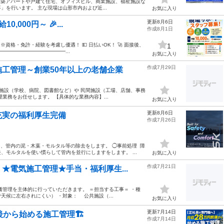
 新築アパートや戸建て住宅、オフィスビル、商業施設、福祉施設な
を行います。 主な現場は山形市内および近...
お気に入り
更新8月6日
,000円～ 🎉...
作成8月1日
‼️ ※資格・免許・経験を考慮し優遇！ 💵 日払いOK！ 🚀 面接後、
1
━━━━━━━━━━━━━...
お気に入り
作成7月29日
工管理～創業50年以上の老舗企業
施設（学校、病院、図書館など）や 民間施設（工場、店舗、事務
業務をお任せします。 【具体的な業務内容】...
お気に入り
更新8月6日
充実の福利厚生完備
作成7月26日
し、管内の泥・木葉・モルタル等の除去をします。 ◯事前処理 障
モルタルを使い慣らして管内を並行にしますをします。 ...
お気に入り
作成7月21日
★電気施工管理★手当・福利厚生...
管理を主体的に行っていただきます。 ＝担当する工事＝ ・種
候に左右されにくい） ・対象： 公共施設（...
お気に入り
更新7月14日
から始める施工管理🏗️
作成7月14日