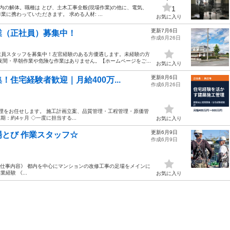
内の解体。職種は とび、土木工事全般(現場作業)の他に、電気、
1
携わっていただきます。 求める人材: ...
お気に入り
更新7月6日
業（正社員）募集中！
作成6月26日
業員スタッフを募集中！左官経験のある方優遇します。未経験の方
間・早朝作業や危険な作業はありません。【ホームページをご...
お気に入り
更新8月6日
住宅経験者歓迎｜月給400万...
作成6月26日
管理をお任せします。 施工計画立案、品質管理・工程管理・原価管
：約4ヶ月 ◇一度に担当する...
お気に入り
更新6月9日
とび 作業スタッフ☆
作成6月9日
《仕事内容》 都内を中心にマンションの改修工事の足場をメインに
経験 《...
お気に入り