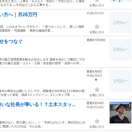
物を作るときに、工事を「ちゃんと・安全に・予定どおり」に進め
を立てる →今日はどこから工事する...
お気に入り
作成4月23日
い方へ｜月28万円
今の環境、このままでいいですか？」 一度リセットして、 新しい場所
巡回 ・写真撮影 ・簡単な確認作業 ...
お気に入り
更新07月28日
せをつなぐ
事の施工管理業務全般をお任せします 資格を活かして幅広いプロ
現場での施工品質・コスト・工程・安全面の管理 ・役所への手...
更新4月9日
作成4月9日
木の剪定をお願いしたいです。経験者の方(2年以上)で樹木の剪
使った剪定、伐採 2トンクレーン、2トンダンプ等、...
お気に入り
更新3月19日
嫌いな社長が率いる！？土木スタッ...
作成3月19日
場所がない、即入寮したい」 ✅ 「手持ちがピンチ、明日日払いが
ご相談いただければ、そんなあ...
お気に入り