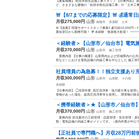
【募集職種】 給排水衛生設備工事スタッフ 【仕事内容】
ど、さまざまな建物の「給排水衛生設備工事」や「土木工事」
🚨【8/7までの応募限定】🚨 💰通常日給10
月収275,000円
山形
南陽市
赤湯駅
土木
🚨【急募】現場サポートスタッフ募集‼️ 💰日給10,000円～
最短翌日から勤務可能！ 🔰 未経験・無資格大歓迎！ ━━━
＜経験者＞【山形市／仙台市】電気施
月収370,000円
山形
山形市
施工管理
業務内容 【仕事の概要】 山形県内および宮城県内の公共
所など）における電気設備の内線工事を中心とした 施工管理
社員増員の為急募！！独立支援あり
月収300,000円
山形
山形市
山形駅
その他
未経験
【仕事内容】 ◯洗管作業 高圧洗浄車・強力吸引車を使用
害物があった場合、超高圧洗浄車等を使用し、障害物の除去、
＜携帯経験者＞★【山形市／仙台市】
月収370,000円
山形
山形市
施工管理
業務内容 担当案件の工程管理・品質管理・安全管理・原価
類：電気設備の内線工事がメインです。（屋内作業が中心で天
【正社員で専門職へ】月収28万円前後