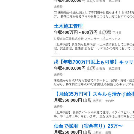
年収4,000,000円
山形
山形市
施工管理
未経験
🏗️ 未経験から正社員として専門職を目指せます！ 月収
プ。 将来に活かせるスキルを身につけたい方におすすめの仕事
土木施工管理
年収400万円～800万円
山形県
正社員
世紀東急工業株式会社
スポンサー：求人ボックス
【仕事内容】具体的な仕事内容 ・土木技術員として工事の
理、安全管理、原価管理 など ・いずれかの分野において、
工...
💰【年収700万円以上も可能】キャ
年収4,000,000円
山形
山形市
施工管理
未経験
未経験から月収28万円前後でスタートし、経験・資格・担
ながら、将来的には年収700万円以上を目指せるキャリアも
【月給35万円可】スキルを活かす給排
月収350,000円
山形
米沢市
その他
未経験
【仕事内容】 新築アパートや戸建て住宅、オフィスビル、
事」や「土木工事」を行います。 主な現場は山形市内および
仙台で採用 （宿舎有り）25万〜
月収250,000円
山形
山形市
鳶職