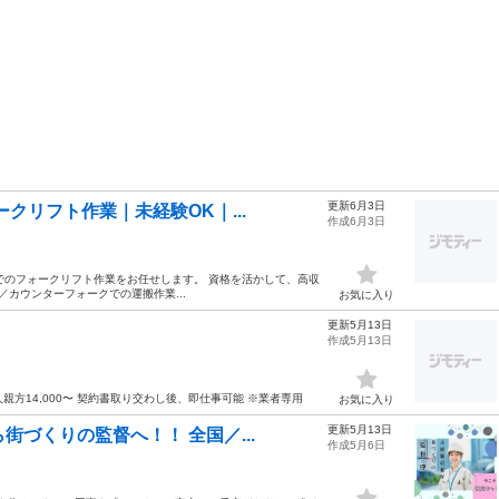
更新6月3日
ークリフト作業｜未経験OK｜...
作成6月3日
庫内でのフォークリフト作業をお任せします。 資格を活かして、高収
／カウンターフォークでの運搬作業...
お気に入り
更新5月13日
作成5月13日
 一人親方14,000〜 契約書取り交わし後、即仕事可能 ※業者専用
お気に入り
更新5月13日
街づくりの監督へ！！ 全国／...
作成5月6日