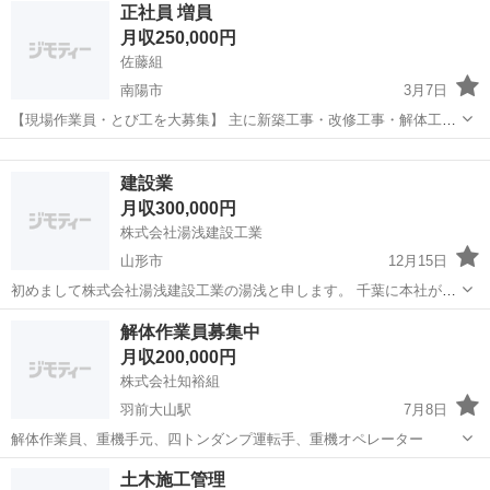
山形
天童市
鳶職
社会保険
正社員 増員
ます。 給料形態は日給月給です。 多忙のため作業員大募集‼️ 体を動か
月収250,000円
すことが好きな方、力...
佐藤組
南陽市
3月7日
【現場作業員・とび工を大募集】 主に新築工事・改修工事・解体工事
の現場です。 (1)経験のある方 相談しながらどんどん仕事を お任
山形
南陽市
鳶職
現場作業員
せしていきます！ (2)未経験の方 ・ならし ・材料・道具運び ...
建設業
月収300,000円
株式会社湯浅建設工業
山形市
12月15日
初めまして株式会社湯浅建設工業の湯浅と申します。 千葉に本社があ
り西東京、南東京、宮城県に事業所があります。 鳶メンインでその他
山形
山形市
鳶職
建設業
解体作業員募集中
工事、総合解体、鉄骨、鍛治、土工、土木 塗装もやっています。 宮城
月収200,000円
県 未経験10000〜 関東...
株式会社知裕組
羽前大山駅
7月8日
解体作業員、重機手元、四トンダンプ運転手、重機オペレーター
山形
鶴岡市
羽前大山駅
鳶職
重機
土木施工管理