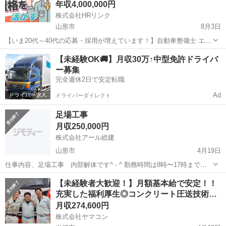
年収4,000,000円
株式会社HRリンク
山形市
8月3日
【いま20代～40代の応募・採用が増えています！】自動車整備士 エレ
ベーター保守 メンテ/賞与あり/週休2日/社会保険完備/山形市/28115
山形
山形市
鳶職
【未経験OK🚚】月収30万↑中型免許ドライバ
【応募先企業名】株式会社HRリンク 【雇用形態】正社員 【職種】工
ー募集
事・内装工事...
完全週休2日で安定転職
Ad
ドライバーダイレクト
足場工事
月収250,000円
株式会社アール総建
山形市
4月19日
仕事内容、足場工事 内部解体です^ - ^ 勤務時間は8時〜17時までで
す！ 年齢問わずいけますよ〜！ 日給ではなく月給です！ 社会保険付
山形
山形市
鳶職
足場
【未経験者大歓迎！】月額基本給で安定！！
き 気になることあればご連絡ください！
充実した福利厚生◎コンクリート圧送技術…
月収274,600円
株式会社ヤマコン