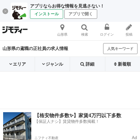
アプリならお得な情報を見逃さない！
インストール
アプリで開く
山形県
検索
ログイン
投稿
山形県の鳶職の正社員の求人情報
人気キーワード
エリア
ジャンル
詳細
新着順
【格安物件多数✨】家賃4万円以下多数
【保証人ナシ】賃貸物件多数掲載！
Ad
ニフティ不動産