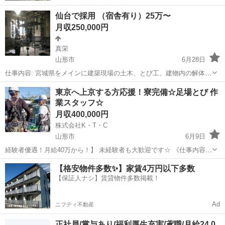
仙台で採用 （宿舎有り）25万〜
月収250,000円
真栄
山形市
6月28日
仕事内容: 宮城県をメインに建築現場の土木、とび工、建物内の解体。
職種は とび、土木工事全般(現場作業)の他に、電気、空調設備、解体
山形
山形市
鳶職
東京へ上京する方応援！寮完備☆足場とび 作
撤去揚重据付作業、太陽光工事などの現場作業に携わっていただきま
業スタッフ☆
す。 求める人材: ...
月収400,000円
株式会社K・T・C
山形市
6月9日
経験者優遇！月給40万から！】 未経験者も大歓迎です☆ 《仕事内容》
都内を中心にマンションの改修工事の足場をメインに行なっていま
山形
山形市
鳶職
未経験
【格安物件多数✨】家賃4万円以下多数
す。 《活かせる経験》 足場作業 その他建設作業経験 《...
【保証人ナシ】賃貸物件多数掲載！
Ad
ニフティ不動産
正社員/賞与あり/福利厚生充実/鳶職/月給24.0