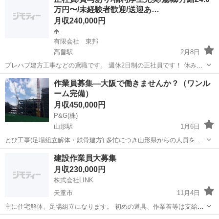
万円〜/未経験者歓迎/送迎あ…
月収240,000円
有限会社 東邦
高畠駅
2月8日
プレハブ建方工事などの鳶職です。 週休2日制の正社員です！ 休み重
視の働き方が出来ます！ 仕事については、すでに、ある程度組み上が
山形
東置賜郡
高畠駅
鳶職
業務
作業員募集―大阪で働きませんか？（ワンル
ったパーツで足場を組んでいく建設業務なので 通常の作業に比べ、早
ーム完備）
く仕上げることが可能です。 現...
月収450,000円
P&G(株)
山形駅
1月6日
とび工事(足場組立解体・鉄骨建方) 多忙につき山形県からの人員を募
集中です！ 大手ゼネコンの現場で安定の仕事量！ 年齢層も幅広く、未
山形
山形市
山形駅
鳶職
一人親方
建設作業員大募集
経験者の方も活躍中 一人親方や下請け企業も募集中 給与:月給244,0...
月収230,000円
株式会社LINK
天童市
11月4日
主に住宅解体、足場組立になります。 初めの道具、作業着等は支給し
ます。 社会保険完備‼️ 休みは日曜日、たまに土曜日、祝日休みになり