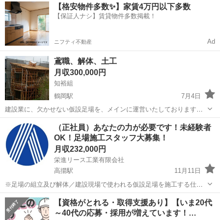
山形
鶴岡市
羽前大山駅
鳶職
株式会社
【格安物件多数✨】家賃4万円以下多数
募集中です。新たな営業所を拠点に私たちと、一緒に働いて下さる方
【保証人ナシ】賃貸物件多数掲載！
宜しくお願い致します。 経験者技術者...
Ad
ニフティ不動産
鳶職、解体、土工
月収300,000円
知裕組
鶴岡駅
7月4日
建設業に、欠かせない仮設足場を、メインに運営いたしております。
見経験者、経験者優待致します。足場組立解体、住宅内部解体、重機
山形
鶴岡市
鶴岡駅
鳶職
（正社員）あなたの力が必要です！未経験者
解体、ビル、店舗などの改修工事、一般土木。多能工で幅広く仕事を
OK！足場施工スタッフ大募集！
しておりますので、色々な得意分野で活躍...
月収232,000円
栄進リース工業有限会社
高擶駅
11月11日
※足場の組立及び解体／建設現場で使われる仮設足場を施工する仕事
です。 ※未経験者OK！丁寧に教えます／未経験の方は簡単な作業か
山形
天童市
高擶駅
鳶職
足場
【資格がとれる・取得支援あり】【いま20代
ら始めていただきます。 ※10代～60代まで幅広い世代で活躍中です！
～40代の応募・採用が増えています！…
※もちろん経験者の方は...