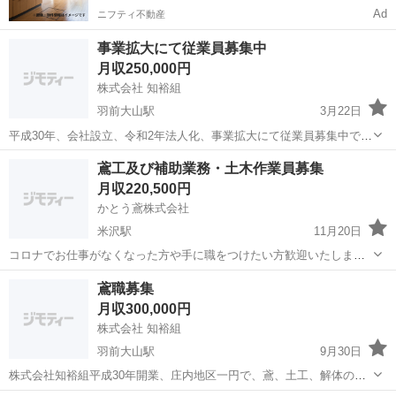
Ad
ニフティ不動産
事業拡大にて従業員募集中
月収250,000円
株式会社 知裕組
羽前大山駅
3月22日
平成30年、会社設立、令和2年法人化、事業拡大にて従業員募集中で
す。 建設業、鳶、土木、解体工事に力を入れて運営してます❗️
山形
鶴岡市
羽前大山駅
鳶職
事業拡大
鳶工及び補助業務・土木作業員募集
月収220,500円
かとう鳶株式会社
米沢駅
11月20日
コロナでお仕事がなくなった方や手に職をつけたい方歓迎いたしま
す。 【業務内容】 ・足場組立・解体 (土木・建築工事作業用の足場を
山形
米沢市
米沢駅
鳶職
業務
鳶職募集
設置・解体、足場等の運搬) ・鉄骨組立・解体 (住宅・家屋の解体作業
月収300,000円
ではありません...
株式会社 知裕組
羽前大山駅
9月30日
株式会社知裕組平成30年開業、庄内地区一円で、鳶、土工、解体の仕
事を、幅広くやっています。現在７名、現在営業所建設中従業員三名