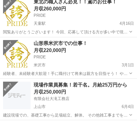
東北の職人さん必見！！鳶のお仕事！
月収260,000円
PRIDE
天童駅
4月16日
閲覧ありがとうございます！ 今回、応募して頂ける方が多い中で現場
で指揮を取れる様な方を募集しております！ 鳶職経験者、又は現場職
山形
天童市
天童駅
鳶職
職人
山形県米沢市での仕事！
が長いという方など是非ご連絡下さい！ 応募資格 ※普通免許 ※やる
月収220,000円
気のある方！ です...
PRIDE
米沢市
3月1日
経験者、未経験者大歓迎！手に職付けて将来は親方を目指そう！ やる
気がある方優遇！ ・やりがいのある仕事をしたい、達成感がほしい ・
山形
米沢市
鳶職
太陽光パネル
現場作業員募集！若干名。月給25万円から
将来のためにお金を稼ぎたい ・仕事をしながら全国各地のグルメを堪
月収250,000円
能したい などなど...
有限会社大滝工務店
上山市
6月4日
建設現場での、基礎工事から足場組立、解体。 その他雑工事までを行
います。 8時から5時までの勤務。 うち休憩1時間30分 ほぼ残業はあり
山形
上山市
鳶職
有限会社
ません。 休日は、日、祝日 GW、盆、年末年始です。 勤務地は、山形
県上山市にな...