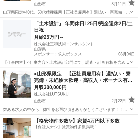
山形市
3月11日
山形県限定◉40代、50代積極採用【正社員雇用有】週払い・寮完備・未
経験大歓迎・高収入・ボーナス有・入社祝い金有り 元気な50代が多数
山形
山形市
鳶職
50代
「土木設計」 年間休日125日/完全週休2日/土
活躍中！ 若い世代に負けない経験と知識と、衰えないやる気！ 年齢に
日祝
関係な...
月給25万円～
株式会社三和技術コンサルタント
山形県
スポンサー：求人ボックス
08月04日
【仕事内容】<仕事内容> 土木設計部門にて、調査・計画解析を含めた
土木設計業務を行います。 経験・スキルに応じた業務をお任せしま
正社員
●山形県限定 【正社員雇用有】週払い・寮
す。 河川付属物の設計 地すべり・急傾斜地・雪崩対策の施設設計、砂
完備・未経験大歓迎・高収入・ボーナス有…
防ダムの設計 交通量推定、道路設計、...
月収300,000円
株式会社LUTSUKU
山形市
2月22日
数ある求人の中から、弊社をお選び頂きありがとうございます！！
【地方から東京に出て一緒にお仕事しませんか？寮あります！！】 弊
山形
山形市
鳶職
足場
【格安物件多数✨】家賃4万円以下多数
社では頑張ったら頑張った分だけ還元します！！！ そして、年齢は関
【保証人ナシ】賃貸物件多数掲載！
係ありません！ ...