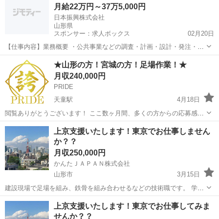
月給22万円～37万5,000円
日本振興株式会社
山形県
スポンサー：求人ボックス
02月20日
【仕事内容】業務概要 ・公共事業などの調査・計画・設計・発注・工
事・維持・管理の各段階で、事業者(発注者)を支援するための業務をご
正社員
★山形の方！宮城の方！足場作業！★
担当いただきます。 具体的な仕事内容 ・下記業務から、適性やご経
月収240,000円
験、希望に合わせていずれかの業務を担...
PRIDE
天童駅
4月18日
閲覧ありがとうございます！ ここ数ヶ月間、多くの方からの応募感謝
致します！ ですが、若干名ドタキャンや、他企業から偵察に来る方が
山形
天童市
天童駅
鳶職
足場
上京支援いたします！東京でお仕事しません
居るようですので営業目的や常識の無い方からの応募はスルーさせて
か？？
頂きますのでよろしくお願いします...
月収250,000円
かんたＪＡＰＡＮ株式会社
山形市
3月15日
建設現場で足場を組み、鉄骨を組み合わせるなどの技術職です。 学歴
がなくても頑張れば技術も身に付きますし、 お給料もちゃんと見合っ
山形
山形市
鳶職
上京支援いたします！東京でお仕事してみま
た金額をもらうことができます！ 最初は誰しもが未経験のことだらけ
せんか？？
だと思いま...