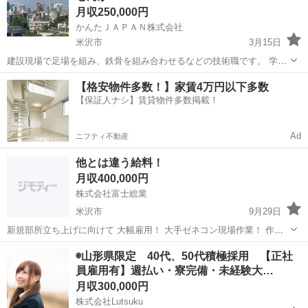
月収250,000円
かんたＪＡＰＡＮ株式会社
米沢市
3月15日
建設現場で足場を組み、鉄骨を組み合わせるなどの技術職です。 学歴
がなくても頑張れば技術も身に付きますし、 お給料もちゃんと見合っ
山形
米沢市
鳶職
【格安物件多数！】家賃4万円以下多数
た金額をもらうことができます！ 最初は誰しもが未経験のことだらけ
【保証人ナシ】賃貸物件多数掲載！
だと思いま...
Ad
ニフティ不動産
他とは違う給料！
月収400,000円
株式会社富士総業
米沢市
9月29日
新規部所立ち上げに向けて 大幅雇用！ 大手ゼネコン現場作業！ 作業
場所。都内。都内にて寮完備 給料手取り金額 未経験者手取り、土工
山形
米沢市
鳶職
重量鳶
◉山形県限定 40代、50代積極採用 【正社
260000経験者要相談 内装解体工 400000 重量鳶工 420000 別
員雇用有】週払い・寮完備・未経験大…
途交...
月収300,000円
株式会社Lutsuku