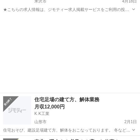
米沢市
4月18日
★こちらの求人情報は、ジモティー求人掲載サービスをご利用の投稿
です。 ★こちらの求人情報は、ジモティーが事前に審査を行っており
山形
米沢市
鳶職
圧送
ます。 ★オススメポイント★ ◎経験者・未経験者歓迎♬ ⇨学歴・経験
一切問いません...
住宅足場の建て方、解体業務
月収12,000円
K.K工業
山形市
2月1日
住宅おそび、建設足場建て方、解体をおこなっております。 冬など除
雪作業 休憩時間、1時間〜移動になります。 現場直帰、料金あり
山形
山形市
鳶職
業務