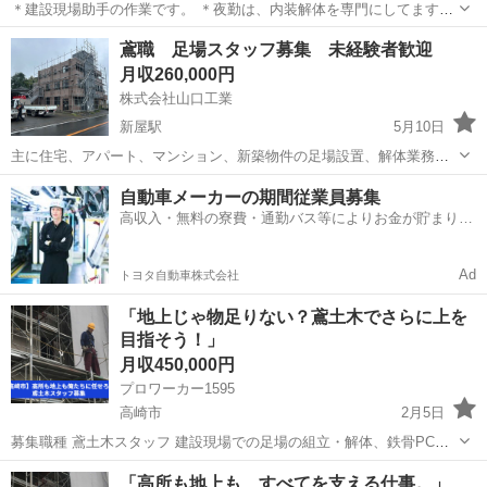
＊建設現場助手の作業です。 ＊夜勤は、内装解体を専門にしてます
（夜勤希望の方は応相談） ＊その他持っている資格に応じた作業。 足
群馬
伊勢崎市
鳶職
建設現場
鳶職 足場スタッフ募集 未経験者歓迎
場、鉄骨、木造、鳶職 ＊重筋作業となります。 鳶職は、出張ありま
月収260,000円
す。各種手当てが付きま...
株式会社山口工業
新屋駅
5月10日
主に住宅、アパート、マンション、新築物件の足場設置、解体業務を
行なっております。 民間工事から公共工事のさまざまな現場で足場業
群馬
前橋市
新屋駅
鳶職
業務
自動車メーカーの期間従業員募集
務を行なっている弊社でございます。
高収入・無料の寮費・通勤バス等によりお金が貯まりや
すい環境
Ad
トヨタ自動車株式会社
「地上じゃ物足りない？鳶土木でさらに上を
目指そう！」
月収450,000円
プロワーカー1595
高崎市
2月5日
募集職種 鳶土木スタッフ 建設現場での足場の組立・解体、鉄骨PC板
の建方作業、および土木工事を担当していただきます。未経験者は基
群馬
高崎市
鳶職
未経験
「高所も地上も、すべてを支える仕事。」
礎からしっかり学べ、経験者は即戦力として活躍可能です。 仕事内容