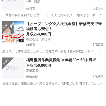
○将 興業
高崎市
5月15日
旦那の会社を四人ほど手伝っていただけるかた！ 急ですが 明後
日から 忙しくなります！ 鳶や 解体ですが 仕事があれば何で
群馬
高崎市
鳶職
給料
【オープニング☆入社祝金有】研修充実で未
も 引き受ける会社です(。>д<) 給料など 細かい質問は メール
経験者も安心！
下さい...
月収264,000円
株式会社 懸け橋
前橋市
9月27日
懸け橋」は昨年設立した新しい会社です♪ 競合他社が多数ひしめく建
設業界の中で 足場組立・解体作業をメインとし大きな成長を見込んで
群馬
前橋市
鳶職
足場
福島復興作業員募集 ※年齢30〜60未満※
います。 新しい組織の中で会社とともに成長し、 長く働いて頂けるよ
月収450,000円
う充実した研修制度...
高橋工業
伊勢崎駅
4月25日
瓦礫の撤去、運搬が主な作業となります。 期間は3カ月間です。 1日5
時間程度の作業となりますので、ハードワークではないです。休日は
群馬
伊勢崎市
伊勢崎駅
鳶職
日曜日。(土曜日休みの週もあります) 日給18,000円〜20,000円 有資格
者...