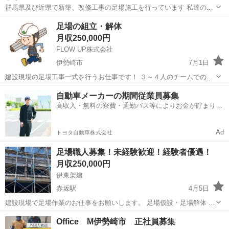
群馬県及び近県で新築、改修工事の足場施工を行っています 私達の仕
事は沢山のお客様がいます。初めに発注していただいたお客様、足場
群馬
前橋市
中央前橋駅
鳶職
一般常識
足場の組立・解体
を使う全ての業者様の一人一人に喜んでもらえる事を皆で考え提供さ
月収250,000円
せて頂いております。 未経験者 月給...
FLOW UP株式会社
伊勢崎市
7月1日
建設現場の足場工事一式を行うお仕事です！ ３～４人のチームでの組
立（解体）なので、わからないことがあってもすぐに教えてもらえる
群馬
伊勢崎市
鳶職
足場
自動車メーカーの期間従業員募集
から未経験でも安心◎ 達成感を味わえるやりがいのあるお仕事です！
高収入・無料の寮費・通勤バス等によりお金が貯まりや
★注目ポイント 早く...
すい環境
Ad
トヨタ自動車株式会社
足場職人募集！未経験歓迎！経験者優遇！
月収250,000円
伊東架建
赤坂駅
4月5日
建設現場で足場作業のお仕事をお願いします。 足場仮設・足場解体 身
体を動かしたい方!!!体力をつけたい方!!! ガッツリ稼ぎたい方!!!元気が
群馬
前橋市
赤坂駅
鳶職
足場
Office M伊勢崎市 正社員募集
有り余ってる方! 経験がある方!!!経験を増やしたい方!!! ...