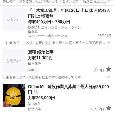
弊社のページをご覧いただきありがとうございます！ 新規立ち上げに
伴い足場工事現場の作業員を募集しております！！ 群馬、栃木、埼
群馬
太田市
鳶職
未経験
「土木施工管理」年休120日 土日休 月給43万
玉、都内近辺の現場となります！ 未経験者は1ヶ月目10,000円 （要相
円以上 転勤無
談） 経験者は...
年収400万円～750万円
株式会社エイゼンコーポレーション
群馬県
スポンサー：求人ボックス
05月01日
【仕事内容】土木施工現場における工程・品質・安全・原価管理等の
土木施工管理、および完成書類等の作成などの業務を行っていただき
正社員
鳶職 鍛治仕事
ます。 具体的には 同社の<土木施工管理スタッフ>としてご活躍くだ
月収11,000円
さい。あなたには土木施工現場における工程...
橋本仮設
高崎市
1月19日
出張もあります‼️ 未経験も歓迎です‼️ 連絡待ってます
群馬
高崎市
鳶職
鍛治
Office M 建設作業員募集！最大日給35,000
円！!
月収208,000円
Office M
伊勢崎市
11月12日