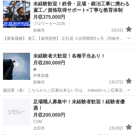
群馬
太田市
鳶職
未経験歓迎！鉄骨・足場・鍛冶工事に携わる
事の施工を行います。 建設現場において、鉄骨...
鳶工／資格取得サポート×丁寧な教育体制
月収375,000円
プロワーカー2135
前橋市
3月2日
【募集職種】 鳶工 【雇用形態】 正社員 ※試用期間3ヵ月（同条件）
【仕事内容】 鉄骨工事、鍛冶工事、足場工事の施工を行います。 建設
群馬
前橋市
鳶職
未経験
現場において、鉄骨の組立や加工、溶接などの鍛冶工事、 高所作...
未経験者大歓迎！各種手当あり！
月収280,000円
伊東架建
前橋市
2月27日
建設業（鳶） こちらからご応募出来ない方は、 indeedからご応募宜し
くお願い致します！ ⭐︎⭐︎ご連絡先は下記を参照⭐︎⭐︎ 県外の方も大歓迎！
群馬
前橋市
鳶職
未経験
足場職人募集中！未経験者歓迎！経験者優
寮等の相談有り！ やる気を持ち、頑張れば頑張るだけ給料アップ！！
遇！
こ...
月収200,000円
CSM
太田市
2月20日