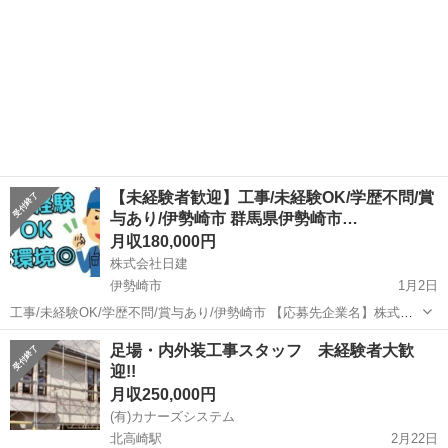
【未経験者歓迎】工事/未経験OK/学歴不問/賞
与あり/伊勢崎市 群馬県伊勢崎市…
月収180,000円
株式会社日建
伊勢崎市
1月2日
工事/未経験OK/学歴不問/賞与あり/伊勢崎市 【応募先企業名】株式会
社日建 【雇用形態】正社員 【職種】工事・内装工事関連 【応募資
群馬
伊勢崎市
鳶職
足場・内外装工事スタッフ 未経験者大歓
格】 ・日本語ネイティブレベルの方に限る【仕事内容】 住宅リフォー
迎!!
ム、ハウスクリーニング...
月収250,000円
(有)カナーズシステム
北高崎駅
2月22日