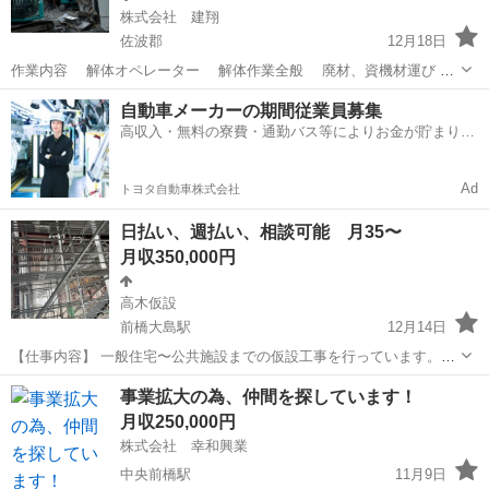
株式会社 建翔
佐波郡
12月18日
作業内容 解体オペレーター 解体作業全般 廃材、資機材運び
廃材の処分場への運搬（2トン〜10トン車） 作業時間 月曜日〜土
群馬
佐波郡
鳶職
オペレーター
自動車メーカーの期間従業員募集
曜日の8時から17時 隔週土曜日・日曜・祝日休み 各種当てあり ...
高収入・無料の寮費・通勤バス等によりお金が貯まりや
すい環境
Ad
トヨタ自動車株式会社
日払い、週払い、相談可能 月35〜
月収350,000円
高木仮設
前橋大島駅
12月14日
【仕事内容】 一般住宅〜公共施設までの仮設工事を行っています。
(初めは荷物運び程度の作業になります) 【雇用形態】 正社員 協力業者
群馬
前橋市
前橋大島駅
鳶職
社宅
事業拡大の為、仲間を探しています！
【給与】 経験、資格により変わります 【勤務時間】 8:00〜17:...
月収250,000円
株式会社 幸和興業
中央前橋駅
11月9日