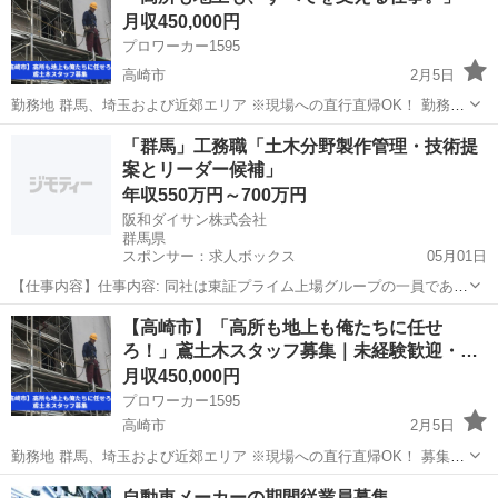
月収450,000円
建設現場での足場の...
プロワーカー1595
高崎市
2月5日
勤務地 群馬、埼玉および近郊エリア ※現場への直行直帰OK！ 勤務時
間 8:00〜17:00（実働7時間／休憩120分あり） ※現場により変動する
群馬
高崎市
鳶職
未経験
「群馬」工務職「土木分野製作管理・技術提
場合があります。 募集職種 鳶土木スタッフ 建設現場で...
案とリーダー候補」
年収550万円～700万円
阪和ダイサン株式会社
群馬県
スポンサー：求人ボックス
05月01日
【仕事内容】仕事内容: 同社は東証プライム上場グループの一員であ
り、『全員経営』のベンチャーマインドを持っていることから、個々
正社員
【高崎市】「高所も地上も俺たちに任せ
が大きな裁量を持ち、会社の仕組みづくりから関われます。また、加
ろ！」鳶土木スタッフ募集｜未経験歓迎・経
工部門を持った商社として仕入れから加工、販...
験…
月収450,000円
プロワーカー1595
高崎市
2月5日
勤務地 群馬、埼玉および近郊エリア ※現場への直行直帰OK！ 募集職
種 鳶土木スタッフ 建設現場での足場の組立・解体、鉄骨PC板の建方
群馬
高崎市
鳶職
未経験
自動車メーカーの期間従業員募集