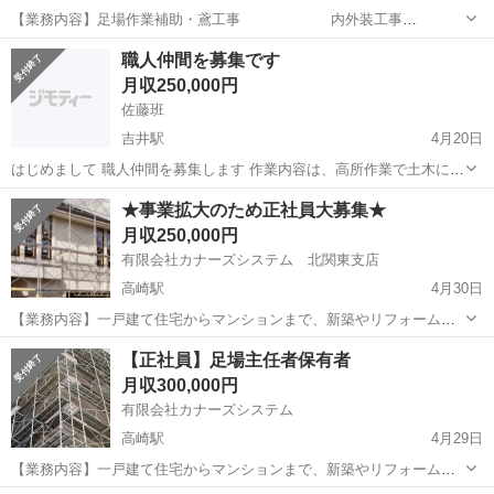
【業務内容】足場作業補助・鳶工事 内外装工事
手元作業 未経験者大歓迎!!
群馬
高崎市
北高崎駅
鳶職
足場
職人仲間を募集です
【給 与】250.000～（経験者・資格保有者優遇） 【その他】労災、
月収250,000円
雇用、社保、...
佐藤班
吉井駅
4月20日
はじめまして 職人仲間を募集します 作業内容は、高所作業で土木にな
ります 主に、人力になります 募集の年齢は、 16~50歳くらいまで、
群馬
高崎市
吉井駅
鳶職
職人
★事業拡大のため正社員大募集★
社会保険は完備、有給もあります 給与は、 日給になり、1日一万円ス
月収250,000円
タートと考えてます ...
有限会社カナーズシステム 北関東支店
高崎駅
4月30日
【業務内容】一戸建て住宅からマンションまで、新築やリフォームの
場面で利用される 仮設機材（足場）の設営・解体作
群馬
高崎市
高崎駅
鳶職
業務
【正社員】足場主任者保有者
業 【給 与】２５０,０００円～（経験者優遇・未経験者大
月収300,000円
歓迎） 【待遇・福利...
有限会社カナーズシステム
高崎駅
4月29日
【業務内容】一戸建て住宅からマンションまで、新築やリフォームの
場面で利用される 仮設機材（足場）の設営・解体作