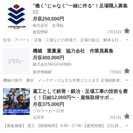
"働く"じゃなく"一緒に作る"！足場職人募集
👷‍♂️
月収250,000円
株式会社 吉澤組
倉賀野駅
7月15日
住宅・アパート・店舗・工場などの現場で、足場の組立、解体を行う
仕事です！ 安全で丁寧な施工を心がけながら、チームで協力して作業
群馬
高崎市
倉賀野駅
鳶職
機械 重量鳶 協力会社 作業員募集
を進めていきます。 未経験の方は、資材の名前を覚えたり、運搬や片
月収400,000円
付けなどの補助業務...
株式会社NAGASHIMA
新伊勢崎駅
7月6日
機械の据付 撤去 メンテナンスな主な作業となります 足場経験者も
募集しております。 体力に自信の無い方でも大歓迎です
群馬
伊勢崎市
新伊勢崎駅
鳶職
重量鳶
鳶工として鉄骨・鍛冶・足場工事の技術を磨
く！日給12,000円〜・資格取得サポ…
月収375,000円
プロワーカー2135
太田市
3月2日
【募集職種】 鳶工 【勤務時間】 8:00～17:00 【雇用形態】 正社員 ※
試用期間3ヵ月（同条件） 【仕事内容】 鉄骨工事、鍛冶工事、足場工