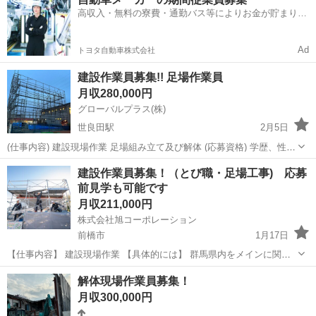
作業、および土木工事を担当していただきます。未経験者は基礎から
高収入・無料の寮費・通勤バス等によりお金が貯まりや
しっかり学べ、...
すい環境
Ad
トヨタ自動車株式会社
建設作業員募集!! 足場作業員
月収280,000円
グローバルプラス(株)
世良田駅
2月5日
(仕事内容) 建設現場作業 足場組み立て及び解体 (応募資格) 学歴、性別
不問 18歳〜50歳まで (勤務時間) 8:00〜17:30 休憩120分 夜勤なし、残
群馬
太田市
世良田駅
鳶職
足場
建設作業員募集！（とび職・足場工事) 応募
業もほぼなし (給料.賞与) 研修期間(3ヶ月) 日給1...
前見学も可能です
月収211,000円
株式会社旭コーポレーション
前橋市
1月17日
【仕事内容】 建設現場作業 【具体的には】 群馬県内をメインに関東
近郊の ・足場組立及び解体 ・通路・構台 ・工事現場の仮囲い ・施工
群馬
前橋市
鳶職
足場
解体現場作業員募集！
数量の確認､作業手順の確認 など 仮設なので最終的には撤去まで行
月収300,000円
い...