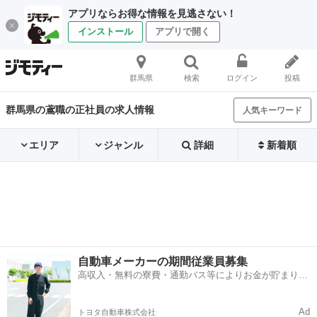
アプリならお得な情報を見逃さない！
インストール
アプリで開く
群馬県
検索
ログイン
投稿
群馬県の鳶職の正社員の求人情報
人気キーワード
エリア
ジャンル
詳細
新着順
自動車メーカーの期間従業員募集
高収入・無料の寮費・通勤バス等によりお金が貯まりや
すい環境
Ad
トヨタ自動車株式会社