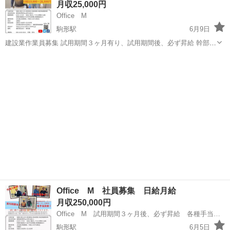
月収25,000円
Office M
駒形駅
6月9日
建設業作業員募集 試用期間３ヶ月有り、試用期間後、必ず昇給 幹部候
補、部長、主任者には、光熱費、ガソリン代、住宅、子育て、各種手
群馬
伊勢崎市
駒形駅
鳶職
社員募集
当て有り 詳しくは、問い合わせ 詳しくは、 https://youtube.com/cha...
Office M 社員募集 日給月給
月収250,000円
Office M 試用期間３ヶ月後、必ず昇給 各種手当て有り
駒形駅
6月5日