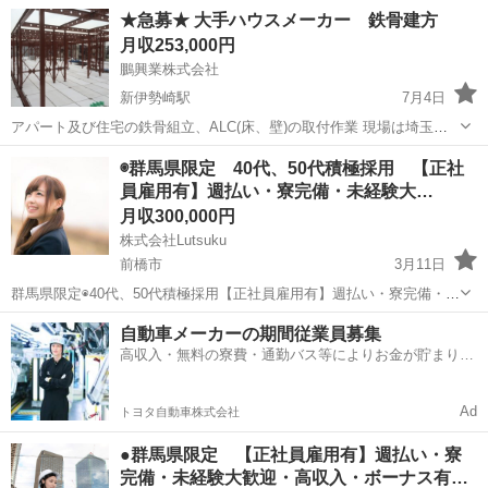
馬県高崎市 □勤務地 群馬県を中心に関東圏内 □勤務内容 中規模、
群馬
高崎市
高崎駅
鳶職
足場
★急募★ 大手ハウスメーカー 鉄骨建方
大規模の足場工事 太陽光発電設置 ※足場屋特有の朝、夕方の積み込
月収253,000円
みはなし！ ※住宅...
鵬興業株式会社
新伊勢崎駅
7月4日
アパート及び住宅の鉄骨組立、ALC(床、壁)の取付作業 現場は埼玉県
内・都内 ※埼玉県さいたま市へ移住可能な方、初期費用は応相談 現場
群馬
伊勢崎市
新伊勢崎駅
鳶職
ALC
◉群馬県限定 40代、50代積極採用 【正社
までは自家用車での直行直帰可(送迎も可) 会社への出社の必要は無
員雇用有】週払い・寮完備・未経験大…
【待遇・...
月収300,000円
株式会社Lutsuku
前橋市
3月11日
群馬県限定◉40代、50代積極採用【正社員雇用有】週払い・寮完備・未
経験大歓迎・高収入・ボーナス有・入社祝い金有り 元気な50代が多数
群馬
前橋市
鳶職
50代
自動車メーカーの期間従業員募集
活躍中！ 若い世代に負けない経験と知識と、衰えないやる気！ 年齢に
高収入・無料の寮費・通勤バス等によりお金が貯まりや
関係な...
すい環境
Ad
トヨタ自動車株式会社
●群馬県限定 【正社員雇用有】週払い・寮
完備・未経験大歓迎・高収入・ボーナス有…