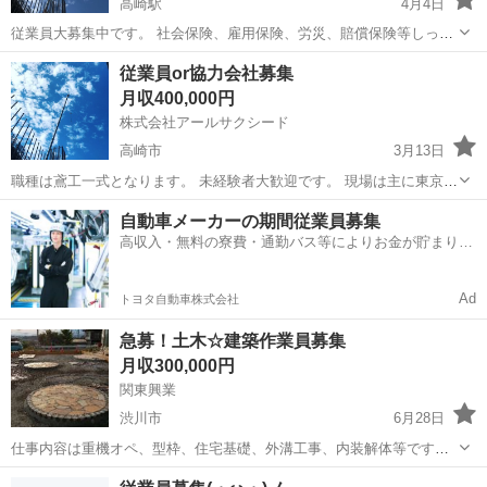
高崎駅
4月4日
従業員大募集中です。 社会保険、雇用保険、労災、賠償保険等しっか
り完備しております。未経験でも大丈夫、職場の方が丁寧に教えてく
群馬
高崎市
高崎駅
鳶職
近場
従業員or協力会社募集
れます。 ・職種 鳶工一式(架設足場、鉄骨、鍛治工) ・給料日〜末締め
月収400,000円
翌25日 ・資格免許応援 ...
株式会社アールサクシード
高崎市
3月13日
職種は鳶工一式となります。 未経験者大歓迎です。 現場は主に東京都
内、オリンピック会場やスーパーゼネコンなどの現場となります。 仕
群馬
高崎市
鳶職
協力会社
自動車メーカーの期間従業員募集
事は尽きません、継続的にお付き合い出来る業者様、また現在のお給
高収入・無料の寮費・通勤バス等によりお金が貯まりや
料では不満の方、是非ご相談下さい...
すい環境
Ad
トヨタ自動車株式会社
急募！土木☆建築作業員募集
月収300,000円
関東興業
渋川市
6月28日
仕事内容は重機オペ、型枠、住宅基礎、外溝工事、内装解体等です。
年齢は~40ぐらいまでで未経験者、経験者募集。 一日8000～16000ス
群馬
渋川市
鳶職
オペ