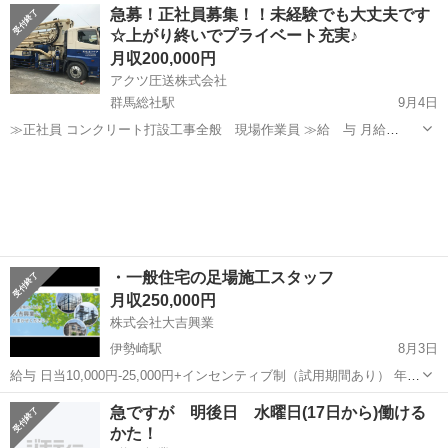
群馬
高崎市
高崎駅
鳶職
足場
急募！正社員募集！！未経験でも大丈夫です
業 【給 与】３００,０００円～ 【待遇・福利厚生】労災保
☆上がり終いでプライベート充実♪
険・雇用保険・社会...
月収200,000円
アクツ圧送株式会社
群馬総社駅
9月4日
≫正社員 コンクリート打設工事全般 現場作業員 ≫給 与 月給
200,000円～ ※350,000円以上可能 ※早出・残業・休日出勤手当別途
群馬
前橋市
群馬総社駅
鳶職
現場作業員
支給 ≫資 格 20歳以上～40歳位迄 ※未経験者大歓...
・一般住宅の足場施工スタッフ
月収250,000円
株式会社大吉興業
伊勢崎駅
8月3日
給与 日当10,000円-25,000円+インセンティブ制（試用期間あり） 年齢
18−40歳まで 勤務地 群馬県内、近郊 勤務時間 AM8:30～PM17:00 ※
群馬
伊勢崎市
伊勢崎駅
鳶職
足場
急ですが 明後日 水曜日(17日から)働ける
例外有り 休日 日曜 GW SW お盆 年末年始、慶弔休暇...
かた！