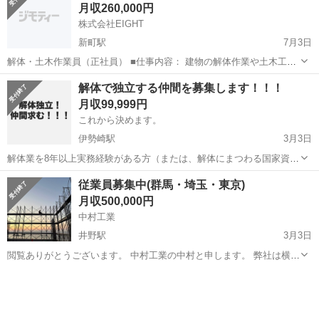
月収260,000円
地質、水文学、交通量、環境への...
株式会社EIGHT
新町駅
7月3日
解体・土木作業員（正社員） ■仕事内容： 建物の解体作業や土木工事
全般を行っていただきます。 現場は主に群馬県内および近隣エリアで
群馬
佐波郡
新町駅
鳶職
土木作業員
解体で独立する仲間を募集します！！！
す。 ■勤務地： 現場による（直行直帰OKの場合あり） ■給与： 月給
月収99,999円
260,000円～...
これから決めます。
伊勢崎駅
3月3日
解体業を8年以上実務経験がある方（または、解体にまつわる国家資格
をお持ちの方）大募集しています！！ 解体で独立したいけど、1人じ
群馬
伊勢崎市
伊勢崎駅
鳶職
従業員募集中(群馬・埼玉・東京)
ゃ不安。 解体経験はあるけど、今は正社員として働いていない。 など
月収500,000円
など。 今の環境を変えて、...
中村工業
井野駅
3月3日
閲覧ありがとうございます。 中村工業の中村と申します。 弊社は横浜
市を拠点に東京班、群馬班とあり主にゼネコン現場にて鳶工(足場・鉄
群馬
高崎市
井野駅
鳶職
事業拡大
骨)をやらせて頂いております。 この度、事業拡大のため従業員を大募
集しております。 若手から...