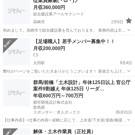
従業員募集(・ω・)ノ
タートです。 一度体験してみてください！ 合わなければしょうがない
月収360,000円
です...
総合建設業アールサクシード
高崎市
2月6日
初めまして。高崎市で総合建設業を営んでおります。 業務内容は主
に、鳶(枠、ビケ)、土木、解体 等になります。 従業員大募集中です。
群馬
高崎市
鳶職
【足場職人】若手メンバー募集中！！
日当… 未成年…8.000円スタート 18歳以上… 未経験…10.000円スター
月収200,000円
ト 免許有...
CS
太田駅
9月4日
弊社のページをご覧いただきありがとうございます！ 新規立ち上げに
伴い足場工事現場の作業員を募集しております！！ 栃木県の佐野市周
群馬
太田市
太田駅
鳶職
未経験
群馬/前橋「土木設計」年休125日以上 官公庁
辺の現場となります！ 未経験者は1ヶ月目11,000円 2ヶ月目からは
案件9割越え 年休125日 リーダ…
12,000円ス...
年収600万円～700万円
都市開発設計株式会社
群馬県
スポンサー：求人ボックス
05月01日
【仕事内容】<仕事の内容> 経験に応じて、上水道/下水道/道路/橋梁/
河川・砂防/測量/補償に関わる土木設計業務をお任せいたします。将来
正社員
解体・土木作業員（正社員）
的には、部署内マネジメントもお任せしたいと考えています。 地形、