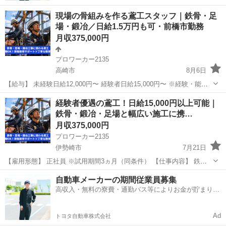
現場の骨組みを作る鳶工スタッフ｜鉄骨・足
場・鍛冶／日給1.5万円も可・前橋市勤務
月収375,000円
プロワーカー2135
高崎市
8月6日
【給与】 未経験日給12,000円〜 経験者日給15,000円〜 ※経験・能力
を考慮のうえ決定 【募集職種】 鳶工 【雇用形態】 正社員 ※試用期間
群馬
高崎市
鳶職
経験者優遇の鳶工！日給15,000円以上可能｜
3ヵ月（同条件） 【仕事内容】 鉄骨工事、鍛...
鉄骨・鍛冶・足場と幅広い施工に携…
月収375,000円
プロワーカー2135
伊勢崎市
7月21日
【雇用形態】 正社員 ※試用期間3ヵ月（同条件） 【仕事内容】 鉄骨
工事、鍛冶工事、足場工事の施工を行います。 建設現場において、鉄
群馬
伊勢崎市
鳶職
未経験
自動車メーカーの期間従業員募集
骨の組立や加工、溶接などの鍛冶工事、 高所作業に必要な足場の組
高収入・無料の寮費・通勤バス等によりお金が貯まりや
立・解体な...
すい環境
Ad
トヨタ自動車株式会社