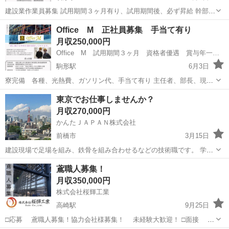
建設業作業員募集 試用期間３ヶ月有り、試用期間後、必ず昇給 幹部候
補、部長、主任者には、光熱費、ガソリン代、住宅、子育て、各種手
群馬
伊勢崎市
駒形駅
鳶職
社員募集
Office M 正社員募集 手当て有り
当て有り 詳しくは、問い合わせ 詳しくは、 https://youtube.com/ch...
月収250,000円
Office M 試用期間３ヶ月 資格者優遇 賞与年一回有り 主任者や部長候補の手当て有り 出張手当て有り
駒形駅
6月3日
寮完備 各種、光熱費、ガソリン代、手当て有り 主任者、部長、現場
責任者、職長 手当て有り 資格者手当て有り、 建設業作業員募集
群馬
伊勢崎市
駒形駅
鳶職
建設業
東京でお仕事しませんか？
詳しくは、ホームページ https://www.office-m8848.jp/c...
月収270,000円
かんたＪＡＰＡＮ株式会社
前橋市
3月15日
建設現場で足場を組み、鉄骨を組み合わせるなどの技術職です。 学歴
がなくても頑張れば技術も身に付きますし、 お給料もちゃんと見合っ
群馬
前橋市
鳶職
鳶職人募集！
た金額をもらうことができます！ 最初は誰しもが未経験のことだらけ
月収350,000円
だと思...
株式会社桜輝工業
高崎駅
9月25日
□応募 鳶職人募集！協力会社様募集！ 未経験大歓迎！ □面接 群