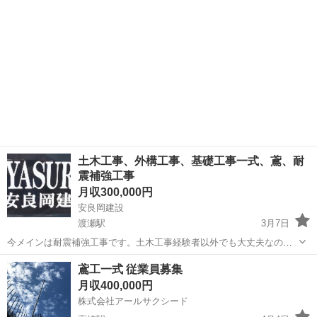
い！
土木工事、外構工事、基礎工事一式、鳶、耐
震補強工事
月収300,000円
安良岡建設
渡瀬駅
3月7日
今メインは耐震補強工事です。土木工事経験者以外でも大丈夫なので
よろしくお願いします。作業は8:00~17:00です。その日によって早く
群馬
館林市
渡瀬駅
鳶職
外国人
鳶工一式 従業員募集
終わる時もあります。外国人でも大丈夫です。
月収400,000円
株式会社アールサクシード