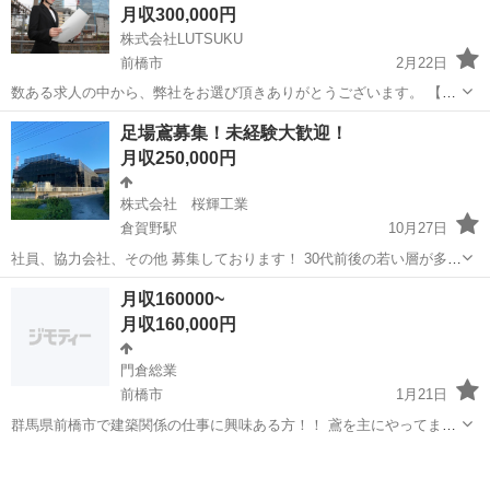
月収300,000円
株式会社LUTSUKU
前橋市
2月22日
数ある求人の中から、弊社をお選び頂きありがとうございます。 【群
馬県から東京に出て一緒にお仕事しませんか？寮あります！！】 弊社
群馬
前橋市
鳶職
足場
足場鳶募集！未経験大歓迎！
では頑張ったら頑張った分だけ還元します！！！ そして、年齢は関係
月収250,000円
ありません！ ...
株式会社 桜輝工業
倉賀野駅
10月27日
社員、協力会社、その他 募集しております！ 30代前後の若い層が多く
現場の節目にはBBQなど イベントも開催しており ワイワイ楽しい職
群馬
高崎市
倉賀野駅
鳶職
協力会社
月収160000~
場ですよ👍 休みや給料面も気軽に相談のります！ 仕事するときはす
月収160,000円
る。 遊ぶときは全...
門倉総業
前橋市
1月21日
群馬県前橋市で建築関係の仕事に興味ある方！！ 鳶を主にやってます
が、幅広くやってます！ 少しでも興味持っていただけたら連絡下さ
群馬
前橋市
鳶職
い！ 070-3871-9814 担当 門倉 ジモティーを見た！とお伝えくださ