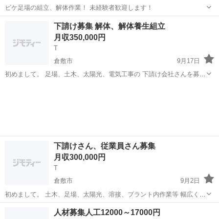
ビケ足場の組立、解体作業！ 未経験者歓迎します！
岡山
倉敷市
倉敷駅
鳶職
足場
下請け募集 解体、解体養生組立
月収350,000円
T
倉敷市
9月17日
初めまして。 足場、土木、太陽光、電気工事の 下請け会社さんを募集
しています。 勤務地は倉敷〜岡山市内で 金額は職ごとに異なります
岡山
倉敷市
鳶職
太陽光
が、 できる限りは希望に添えたら良いなと思っています。 若くて元気
のある方！ ...
下請けさん、従業員さん募集
月収300,000円
T
倉敷市
9月2日
初めまして。 土木、足場、太陽光、溶接、プラント内作業等 幅広く仕
事をしています。 書類関係が難しい現場もあるのですが 柔軟に対応し
岡山
倉敷市
鳶職
太陽光
人材募集人工12000～17000円
ていけたら良いなと思います。 金額に関しては要望、相談には乗りま