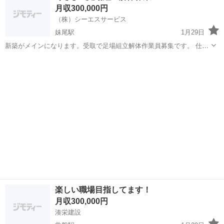
月収300,000円
性別問いません...
（株）シーエスサービス
妹尾駅
1月29日
新築がメインになります。受取で足場組立解体作業員募集です。 仕事
時間はAM8:00〜PM18:00ですが早く終わる時もあります。 トラック
岡山
岡山市
妹尾駅
鳶職
足場
持込可です。
楽しい職場目指してます！
月収300,000円
湊栄建設