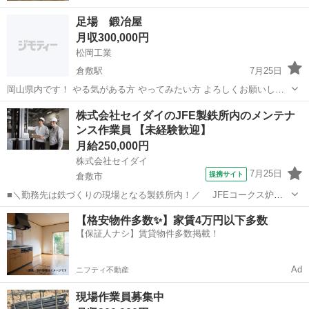
足場 鍛冶屋
月収300,000円
松岡工業
倉敷駅
7月25日
岡山県内です！ やる気がある方 やってみたい方 よろしくお願いしま
す！ 土日休み 可 日当制になります！
岡山
倉敷市
倉敷駅
鳶職
鍛冶屋
株式会社セイダイのJFE製鉄所内のメンテナ
ンス作業員 【未経験歓迎】
月給250,000円
株式会社セイダイ
7月25日
提携サイト
倉敷市
■＼勤務先は鉄づくりの現場となる製鉄所内！／ JFEコークス炉の
メンテナンスや 関連する設備工事のサポート業務をお任せします！ ＝
岡山
倉敷市
鳶職
【格安物件多数✨】家賃4万円以下多数
＝＝＝＝＝＝＝＝＝＝＝＝＝＝＝＝＝＝ ◎そもそもコークス炉って？
【保証人ナシ】賃貸物件多数掲載！
鉄づくりに必要な“コー...
Ad
ニフティ不動産
現場作業員募集中