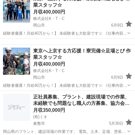
業スタッフ☆
鉄づくりに必要な“コー...
月収400,000円
株式会社K・T・C
岡山市
6月9日
経験者優遇！月給40万から！】 未経験者も大歓迎です☆ 《仕事内容》
都内を中心にマンションの改修工事の足場をメインに行なっていま
岡山
岡山市
鳶職
未経験
す。 《活かせる経験》 足場作業 その他建設作業経験 《...
東京へ上京する方応援！寮完備☆足場とび 作
業スタッフ☆
月収400,000円
株式会社K・T・C
岡山市
6月9日
経験者優遇！月給40万から！】 未経験者も大歓迎です☆ 《仕事内容》
都内を中心にマンションの改修工事の足場をメインに行なっていま
岡山
岡山市
鳶職
未経験
正社員募集、プラント、建設現場での作業、
す。 《活かせる経験》 足場作業 その他建設作業経験 《...
未経験でも問題なし職人の方募集、協力会…
月収350,000円
(有)ミオ
倉敷市
5月30日
岡山県のプラント、建設現場の作業です。 電気、土木、足場、塗装、