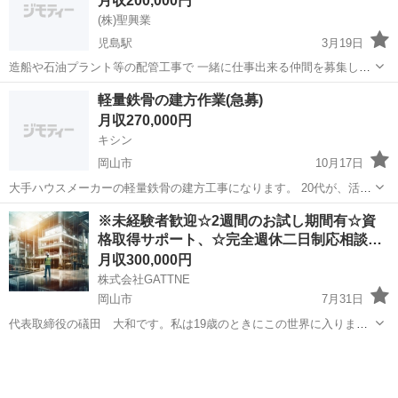
月収200,000円
(株)聖興業
児島駅
3月19日
造船や石油プラント等の配管工事で 一緒に仕事出来る仲間を募集して
います！ 経験不問！ 未経験の方も大歓迎です！ やる気のある方、 よ
岡山
倉敷市
児島駅
鳶職
配管工
軽量鉄骨の建方作業(急募)
ろしくお願いいたします(＞人＜;)
月収270,000円
キシン
岡山市
10月17日
大手ハウスメーカーの軽量鉄骨の建方工事になります。 20代が、活躍
中です！ 初めての方も、大歓迎です！ 【⠀日当等は要相談です 】 楽
岡山
岡山市
鳶職
※未経験者歓迎☆2週間のお試し期間有☆資
しく、みんなで、頑張りましょう！ お問い合わせお待ちしておりま
格取得サポート、☆完全週休二日制応相談…
す。
月収300,000円
株式会社GATTNE
岡山市
7月31日
代表取締役の礒田 大和です。私は19歳のときにこの世界に入りまし
た。高校を中退しいろんな仕事を転々として入社した当初は、本当に
岡山
岡山市
鳶職
足場
大変でした。建設現場の仕事は「きつい、汚い、危険」で、特に体力
的に結構厳しかったのを今でも覚えてい...