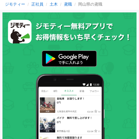
ジモティー
正社員
土木
鳶職
岡山県の鳶職