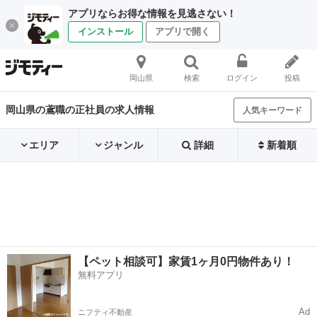
アプリならお得な情報を見逃さない！
インストール
アプリで開く
岡山県
検索
ログイン
投稿
岡山県の鳶職の正社員の求人情報
人気キーワード
エリア
ジャンル
詳細
新着順
【ペット相談可】家賃1ヶ月0円物件あり！
無料アプリ
Ad
ニフティ不動産