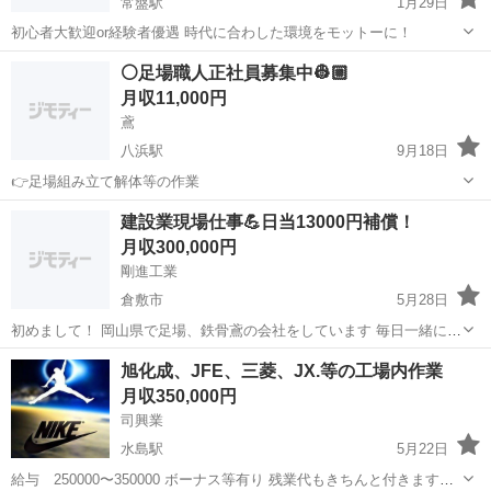
常盤駅
1月29日
初心者大歓迎or経験者優遇 時代に合わした環境をモットーに！
岡山
倉敷市
常盤駅
鳶職
⚪足場職人正社員募集中👷🏼
月収11,000円
鳶
八浜駅
9月18日
👉️足場組み立て解体等の作業
岡山
岡山市
八浜駅
鳶職
足場
建設業現場仕事💪日当13000円補償！
月収300,000円
剛進工業
倉敷市
5月28日
初めまして！ 岡山県で足場、鉄骨鳶の会社をしています 毎日一緒に仕
事をしている仲間と仲良く楽しく仕事をしています！ 今の仕事を辞め
岡山
倉敷市
鳶職
建設業
旭化成、JFE、三菱、JX.等の工場内作業
たい、今仕事を探している、なかなか就職先が見つからない、 18歳か
月収350,000円
ら〜どんな方でも大丈夫です！...
司興業
水島駅
5月22日
給与 250000〜350000 ボーナス等有り 残業代もきちんと付きます。