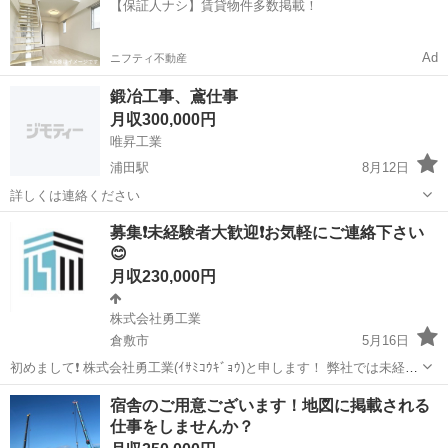
【保証人ナシ】賃貸物件多数掲載！
Ad
ニフティ不動産
鍛冶工事、鳶仕事
月収300,000円
唯昇工業
浦田駅
8月12日
詳しくは連絡ください
岡山
倉敷市
浦田駅
鳶職
鍛冶
募集❗未経験者大歓迎❗️お気軽にご連絡下さい
😊
月収230,000円
株式会社勇工業
倉敷市
5月16日
初めまして❗ 株式会社勇工業(ｲｻﾐｺｳｷﾞｮｳ)と申します！ 弊社では未経験
から始めた従業員、他職からの転職者など様々な経歴をもった従業員
岡山
倉敷市
鳶職
足場
宿舎のご用意ございます！地図に掲載される
が在籍しております！ まずは下記内容をご覧頂けたらと思いますので
仕事をしませんか？
宜しくお願...