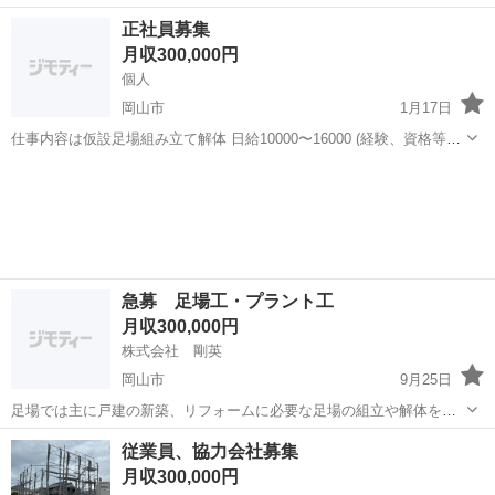
かりやすく説明して 現場に慣れてもらえます！ 今時期から慣れてもら
岡山
倉敷市
鳶職
給料
正社員募集
うと働きやすい季節だと思います！
月収300,000円
個人
岡山市
1月17日
仕事内容は仮設足場組み立て解体 日給10000〜16000 (経験、資格等に
より考慮します) 仕事の時間は基本的に8:00〜17:00です 道具一式支給
岡山
岡山市
鳶職
致します 未経験者でも大丈夫です 細かいことはお問い合わせしてもら
え...
急募 足場工・プラント工
月収300,000円
株式会社 剛英
岡山市
9月25日
足場では主に戸建の新築、リフォームに必要な足場の組立や解体をお
願いします。 プラント工事は電気のケーブルを引いたり接続したりす
岡山
岡山市
鳶職
足場
従業員、協力会社募集
る電気関係の仕事をお願いします。
月収300,000円