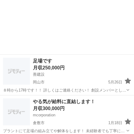
足場です
月収250,000円
善建設
岡山市
5月26日
８時から17時です！！ 詳しくはご連絡ください！ 創設メンバーとして
ぜひお願いします！！
岡山
岡山市
鳶職
足場
やる気が給料に直結します！
月収300,000円
mcorporation
倉敷市
1月18日
プラントにて足場の組み立てや解体をします！ 未経験者でも丁寧に分