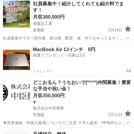
岡山
玉野市
宇野駅
鳶職
社員募集中！紹介してくれても紹介料でま
す!! 各種、資格代等は必要に応じで会社負担となっております。 詳細
す！
はコメント又は07055...
月収300,000円
濱建設工業
倉敷駅
2月14日
社員募集中です！軽作業、鍛冶屋、配管、鳶、何でもやってます！み
んな優しく賑やかな職場です！働いてくれる人を紹介してくれても紹
岡山
倉敷市
倉敷駅
鳶職
社員募集
MacBook Air 13インチ 0円
介料払います！気になってくれた方メッセージください！
抽選でプレゼント！応募は1分
Ad
くらしノート
どこおるん？うちおいで(*^^*)仲間募集！豊富
な手当や祝い金！
月収350,000円
株式会社中臣興業
常盤駅
2月12日
🚫営業連絡・外国人雇用についてのご注意 ※求人媒体・HP制作などの
営業連絡は一切お断りしております。 ※当社では 特定技能実習生（外
岡山
倉敷市
常盤駅
鳶職
JFEスチール