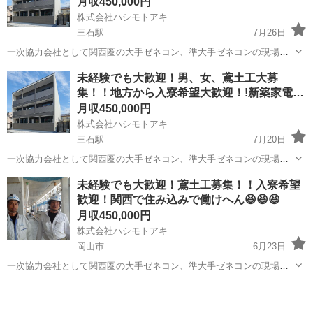
月収450,000円
株式会社ハシモトアキ
三石駅
7月26日
一次協力会社として関西圏の大手ゼネコン、準大手ゼネコンの現場
で、 足場組立解体、鉄骨建て方、PC据え付け タワークレーン
岡山
岡山市
三石駅
鳶職
タワークレーン
未経験でも大歓迎！男、女、鳶土工大募
組み立て解体、CON打設、片付け清掃などのお仕事！！😆 時間：8：
集！！地方から入寮希望大歓迎！!新築家電
00～17：00（時間...
付…
月収450,000円
株式会社ハシモトアキ
三石駅
7月20日
一次協力会社として関西圏の大手ゼネコン、準大手ゼネコンの現場
で、 足場組立解体、鉄骨建て方、PC据え付け タワークレーン
岡山
岡山市
三石駅
鳶職
タワークレーン
未経験でも大歓迎！鳶土工募集！！入寮希望
組み立て解体、CON打設、片付け清掃などのお仕事！！😆 時間：8：
歓迎！関西で住み込みで働けへん😆😆😆
00～17：00（時間...
月収450,000円
株式会社ハシモトアキ
岡山市
6月23日
一次協力会社として関西圏の大手ゼネコン、準大手ゼネコンの現場
で、 足場組立解体、鉄骨建て方、PC据え付け タワークレーン
岡山
岡山市
鳶職
住み込み
組み立て解体、CON打設、片付け清掃などのお仕事！！😆 時間：8：
00～17：00（時間...