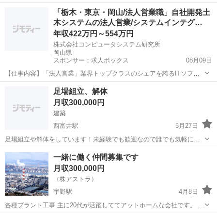
鍛冶工、仕上げ、太陽光など出張等色々有ります。 一緒に常用、請負
岡山
倉敷市
鳶職
「栃木・東京・岡山/法人営業職」自社開発土
で気楽に働ける仲間を1〜3名募集です。 未経験、女性、中堅、ベテラ
木システムの法人営業/システムインテグ…
ン、日本語堪能なら外国の方...
年収422万円～554万円
株式会社コンピュータシステム研究所
岡山県
スポンサー：求人ボックス
08月09日
【仕事内容】「法人営業」業界トップクラスのシェアを誇るITソフト
でお客様のDXを支援/未経験可・土日祝休みでプライベートとのメリハ
正社員
足場組立、解体
リ・ 仕事内容: 建設・土木会社の経営者や担当者に対し、経営を支援
月収300,000円
するための自社パッケージシステム「...
建築
西富井駅
5月27日
足場組立や解体をしています！未経験でも歓迎なので誰でも気軽に連
絡ください👍日払いや週払いも相談乗ります！半年ごとに昇給も考え
岡山
倉敷市
西富井駅
鳶職
一緒に働く仲間募集です
てます。人が足りないのでお願いします🙏
月収300,000円
（株アストラ）
宇野駅
4月8日
各種プラント工事 主に20代が活躍しててアットホームな会社です。 車
好きが多く皆が共通の趣味でプライベートでもとても仲の良い会社で