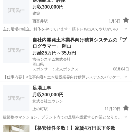
足場組立、解体
国籍）の雇用は行っておりません。 ご理解とご協力をお願いいたしま
月収300,000円
す。 【正社員募集...
建築
西富井駅
1月6日
主に足場の組立、解体をやっています！筋トレも出来てやりがいのあ
る仕事だと思います！希望休もあって昇給もあります👍給与も高い方
岡山
倉敷市
西富井駅
鳶職
足場
自社内開発土木業界向け積算システムの「プ
だとは思うので相談乗ります。未経験の方も歓迎ですのでぜひ気にな
ログラマー」 岡山
ったら連絡ください！一緒に会社を盛り上...
月給25万円～35万円
吉備システム株式会社
岡山県
スポンサー：求人ボックス
08月04日
【仕事内容】<仕事内容> 土木建設業界向け積算システムのパッケージ
ソフト開発を担当し、Windows版やクラウド版の設計・改良に携わり
正社員
足場工事
ます。 土木建設業界向け積算システムのパッケージソフト開発
月収300,000円
Windows版 および クラウド版...
株式会社ユウシン
上の町駅
11月20日
建築物やマンション、プラント内での足場を設置する作業となりま
す。 ・休憩時間 1日60分 ・休日 日曜日 ・有給休暇有り ・賞与
岡山
倉敷市
上の町駅
鳶職
足場
【格安物件多数！】家賃4万円以下多数
有り（年１回） ・昇給 有り（年１回）