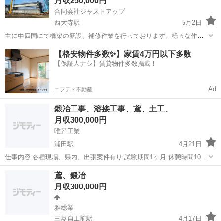
月収250,000円
合同会社ジャストアップ
西大寺駅
5月2日
主に中四国にて橋梁の新設、補修作業を行っております。様々な作業
を行っておりますので、スキルアップを目指している方にはうってつ
岡山
岡山市
西大寺駅
鳶職
【格安物件多数✨】家賃4万円以下多数
けかと思います。資格取得も応援させていただきます。また、既に資
【保証人ナシ】賃貸物件多数掲載！
格をお持ちの方は優遇させて頂きます。現...
Ad
ニフティ不動産
鍛冶工事、溶接工事、鳶、土工、
月収300,000円
唯昇工業
浦田駅
4月21日
仕事内容 各種現場、県内、出張案件有り 試験期間1ヶ月 休憩時間10
時、15時各15分から30分有り 昼休憩1時間 社会保険料半額負担有り 資
岡山
倉敷市
浦田駅
鳶職
鳶、鍛冶
格、職能手当有り 各種資格支援制度有り
月収300,000円
雅総業
三菱自工前駅
4月17日