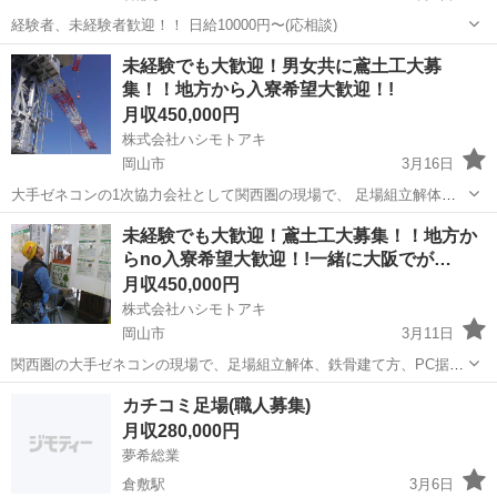
経験者、未経験者歓迎！！ 日給10000円〜(応相談)
岡山
倉敷市
倉敷駅
鳶職
未経験でも大歓迎！男女共に鳶土工大募
集！！地方から入寮希望大歓迎！!
月収450,000円
株式会社ハシモトアキ
岡山市
3月16日
大手ゼネコンの1次協力会社として関西圏の現場で、 足場組立解体、
鉄骨建て方、PC据え付け タワークレーン組み立て解体、CON打設、
岡山
岡山市
鳶職
タワークレーン
未経験でも大歓迎！鳶土工大募集！！地方か
片付け清掃などのお仕事！！ 時間：8：00～17：00（時間、休日は現
らno入寮希望大歓迎！!一緒に大阪でが…
場カレンダーに...
月収450,000円
株式会社ハシモトアキ
岡山市
3月11日
関西圏の大手ゼネコンの現場で、足場組立解体、鉄骨建て方、PC据え
付け タワークレーン組み立て解体、CON打設、片付け清掃などのお仕
岡山
岡山市
鳶職
タワークレーン
カチコミ足場(職人募集)
事！！ 時間：8：00～17：00（時間、休日は現場カレンダーによる）
月収280,000円
休日：日曜日 G...
夢希総業
倉敷駅
3月6日