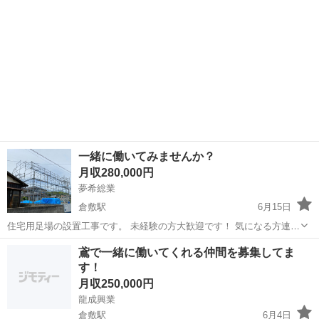
一緒に働いてみませんか？
月収280,000円
夢希総業
倉敷駅
6月15日
住宅用足場の設置工事です。 未経験の方大歓迎です！ 気になる方連絡
お待ちしてます！
岡山
倉敷市
倉敷駅
鳶職
鳶で一緒に働いてくれる仲間を募集してま
す！
月収250,000円
龍成興業
倉敷駅
6月4日