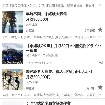
水島地区での機械メンテナンス 未経験者歓迎、経験者優遇、要普通免
許、 歩合制あり、やる気のある方手に職をつけたい方等当社は頑張っ
岡山
倉敷市
三菱自工前駅
鳶職
鍛冶
年齢不問、未経験大募集、
た分給料で還元します。 社員は皆仲良くウェルカム感が強いのでスグ
月収300,000円
に...
大杉工業
井原市
3月29日
大杉工業と申します。 事業拡大の為社員さん募集！ 勤務地：広島県福
山市内 給与：30万〰️(上限なし) 仕事内容：足場、解体作業の手元作業
岡山
井原市
鳶職
未経験
【未経験OK🚚】月収30万↑中型免許ドライバ
員 残業手当 福利厚生（子供手当） 社会保険等完備 寮あり 送迎あり
ー募集
性別問いません...
完全週休2日で安定転職
Ad
ドライバーダイレクト
未経験者大募集、職人目指しませんか？
月収300,000円
大杉工業
井原市
3月29日
大杉工業と申します。 事業拡大の為社員さん募集！ 勤務地：広島県福
山市内 給与：30万〰️(上限なし) 仕事内容、足場、解体作業の手元作業
岡山
井原市
鳶職
未経験
くさび式足場組立解体作業
員 残業手当 福利厚生（子供手当） 社会保険等完備 寮あり 送迎あり