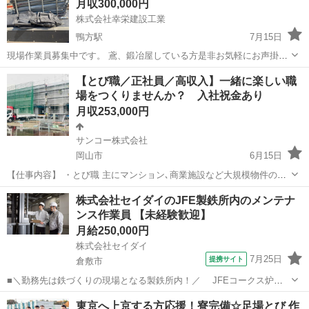
月収300,000円
株式会社幸栄建設工業
鴨方駅
7月15日
現場作業員募集中です。 鳶、鍛冶屋している方是非お気軽にお声掛け
して下さい。
岡山
浅口市
鴨方駅
鳶職
【とび職／正社員／高収入】一緒に楽しい職
場をつくりませんか？ 入社祝金あり
月収253,000円
サンコー株式会社
岡山市
6月15日
【仕事内容】 ・とび職 主にマンション､商業施設など大規模物件の建
設現場での足場の組立・解体作業をお願いします。 ≪未経験者歓迎
岡山
岡山市
鳶職
未経験
株式会社セイダイのJFE製鉄所内のメンテナ
≫≪経験者歓迎≫ 未経験やブランクがあっても大丈夫です！ 資格
ンス作業員 【未経験歓迎】
取得支援や、作...
月給250,000円
株式会社セイダイ
7月25日
提携サイト
倉敷市
■＼勤務先は鉄づくりの現場となる製鉄所内！／ JFEコークス炉の
メンテナンスや 関連する設備工事のサポート業務をお任せします！ ＝
岡山
倉敷市
鳶職
東京へ上京する方応援！寮完備☆足場とび 作
＝＝＝＝＝＝＝＝＝＝＝＝＝＝＝＝＝＝ ◎そもそもコークス炉って？