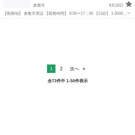
倉敷市
9月18日
【勤務地】 倉敷市周辺 【勤務時間】 8:00〜17：00 【日給】 1.0000〜
1.6000 【福利厚生】 社会保険有り 皆勤手当有り 交通費支給 日払い、
岡山
倉敷市
鳶職
週払い可 寮（要相談） 作業車貸出有り 事業拡大の為、...
1
2
次へ
全73件中 1-50件表示