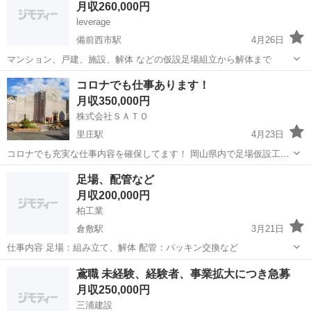
月収260,000円
す。 ...
leverage
備前西市駅
4月26日
マンション、戸建、施設、解体 などの仮設足場組立から解体まで
岡山
岡山市
備前西市駅
鳶職
人材募集
コロナでも仕事あります！
月収350,000円
株式会社ＳＡＴＯ
里庄駅
4月23日
コロナでも充実な仕事内容を確保してます！ 岡山県内で足場仮設工事
塗装工事等をやっています。 プラント内での工事もやってます。 素人
岡山
浅口市
里庄駅
鳶職
足場
足場、配管など
さんや経験者さんも大歓迎です！ 寮もありますので県外の方でも 安心
月収200,000円
して働けます！ 保険関係...
柏工業
倉敷駅
3月21日
仕事内容 足場：組み立て、解体 配管：パッキン交換など
岡山
倉敷市
倉敷駅
鳶職
足場
鳶職 未経験、経験者、事業拡大につき急募
月収250,000円
三浦建設