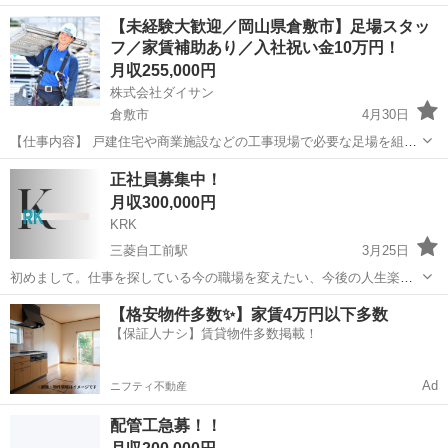
正社員、個人事業主で来ていただく事もできます。 辞める場合もトラ
岡山
倉敷市
水島駅
鳶職
足場
【未経験大歓迎／岡山県倉敷市】足場スタッ
ブルや引き止め等もありません。 休みについてもスケジュールに合わ
フ／家賃補助あり／入社祝い金10万円！
せ取れますので休み...
月収255,000円
株式会社ダイサン
倉敷市
4月30日
【仕事内容】 戸建住宅や商業施設などの工事現場で必要な足場を組
立・解体するお仕事！仕事内容は慣れれば簡単！高所の作業は２m～3
岡山
倉敷市
鳶職
足場
正社員募集中！
ｍの現場がほとんどです！ 【具体的には】 ■現場に到着後、図面通り
月収300,000円
に必要な部材を配置 ...
KRK
三菱自工前駅
3月25日
初めまして。仕事を探している今の職場を変えたい、今後の人生楽し
みたい人を募集しております！ 僕たちは主に＊プラント内での配管工
岡山
倉敷市
三菱自工前駅
鳶職
未経験
【格安物件多数✨】家賃4万円以下多数
事、足場の組み立てや解体、また、橋の補修工事の仕事をしていま
【保証人ナシ】賃貸物件多数掲載！
す！ 従業員は平均25歳なので若い子...
Ad
ニフティ不動産
配管工急募！！