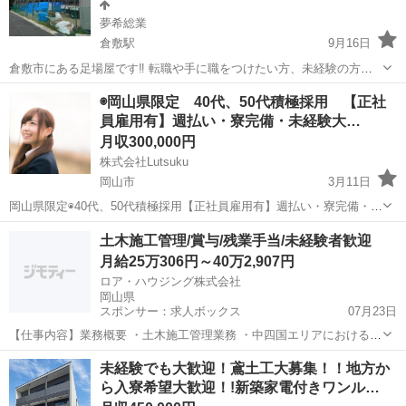
夢希総業
倉敷駅
9月16日
倉敷市にある足場屋です‼️ 転職や手に職をつけたい方、未経験の方歓
迎します❗️
岡山
倉敷市
倉敷駅
鳶職
協力会社
◉岡山県限定 40代、50代積極採用 【正社
員雇用有】週払い・寮完備・未経験大…
月収300,000円
株式会社Lutsuku
岡山市
3月11日
岡山県限定◉40代、50代積極採用【正社員雇用有】週払い・寮完備・未
経験大歓迎・高収入・ボーナス有・入社祝い金有り 元気な50代が多数
岡山
岡山市
鳶職
50代
土木施工管理/賞与/残業手当/未経験者歓迎
活躍中！ 若い世代に負けない経験と知識と、衰えないやる気！ 年齢に
月給25万306円～40万2,907円
関係な...
ロア・ハウジング株式会社
岡山県
スポンサー：求人ボックス
07月23日
【仕事内容】業務概要 ・土木施工管理業務 ・中四国エリアにおけるマ
ンション・ビル・工場・店舗・公共施設の基礎工事の施工管理 【経
正社員
未経験でも大歓迎！鳶土工大募集！！地方か
験・資格】<必須資格> 2級土木施工管理技士 普通一種 <歓迎資格> 1
ら入寮希望大歓迎！!新築家電付きワンル…
級土木施工管理技士 <その他>...