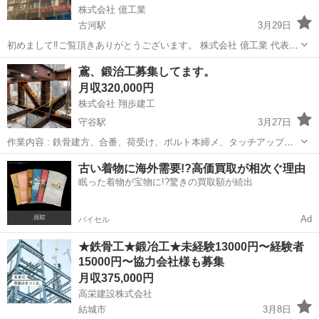
株式会社 億工業
古河駅
3月29日
初めまして‼️ご覧頂きありがとうございます。 株式会社 億工業 代表の
井口億万です。 (作業内容) 鉄骨の組み立て、ボルト本締め、デッキ張
茨城
古河市
古河駅
鳶職
鍛治
鳶、鍛治工募集してます。
り、鍛治工事、 ボルト入れ本締め 経験、学歴、男女、...
月収320,000円
株式会社 翔歩建工
守谷駅
3月27日
作業内容 : 鉄骨建方、合番、荷受け、ボルト本締メ、タッチアップ、
ダメ直し 作業時間: 8:00〜17:00 早出、残業、手当有り、 会社概要: 福
茨城
取手市
守谷駅
鳶職
タッチアップ
古い着物に海外需要!?高価買取が相次ぐ理由
利厚生、社員寮有り、早出残業手当、家族手当、役職手当、 ...
眠った着物が宝物に!?驚きの買取額が続出
Ad
バイセル
★鉄骨工★鍛冶工★未経験13000円〜経験者
15000円〜協力会社様も募集
月収375,000円
高栄建設株式会社
結城市
3月8日