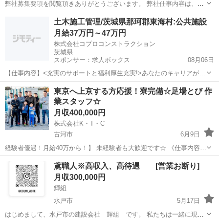
弊社募集要項を閲覧頂きありがとうございます。 弊社仕事内容は、プ
ラント内の 足場組立、解体を行っております。 今後事業拡大に伴い、
茨城
神栖市
鳶職
給料
土木施工管理/茨城県那珂郡東海村:公共施設
新しい仲間を 募集しております。 未経験の方でもOJTを行い、先輩方
月給37万円～47万円
が フォロ...
株式会社コプロコンストラクション
茨城県
スポンサー：求人ボックス
08月06日
【仕事内容】<充実のサポートと福利厚生充実!>あなたのキャリアが活
かせるお仕事 大手で安心して働ける環境です 40代・50代・60代の方
正社員
東京へ上京する方応援！寮完備☆足場とび 作
が活躍されています アピールポイント 土木施工管理の経験を活かし、
業スタッフ☆
社会インフラを支えるやりがい...
月収400,000円
株式会社K・T・C
古河市
6月9日
経験者優遇！月給40万から！】 未経験者も大歓迎です☆ 《仕事内容》
都内を中心にマンションの改修工事の足場をメインに行なっていま
茨城
古河市
鳶職
鳶職人※高収入、高待遇 [営業お断り]
す。 《活かせる経験》 足場作業 その他建設作業経験 《...
月収300,000円
輝組
水戸市
5月17日
はじめまして、水戸市の建設会社 輝組 です。 私たちは一緒に現場