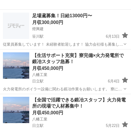
足場鳶募集！日給13000円〜
月収300,000円
燈興建
笹川駅
6月13日
従業員募集しています！ 未経験者歓迎します！ 協力会社様も募集して
います🙇 スポットでも可能ですので、お問合せください！ ■ 作業内
茨城
神栖市
笹川駅
鳶職
未経験
【生活サポート充実】寮完備×火力発電所で
容 主にプラント内での足場架設 ■ 給与 日給13000円～
鍛冶スタッフ急募！
...
月収450,000円
八幡工業
日立駅
6月4日
火力発電所のボイラー設備に関わる鍛冶作業をお願いします。 寮には
朝・夜の食事付き。身ひとつで新しい環境に飛び込めます。 資格取得
茨城
日立市
日立駅
鳶職
【全国で活躍できる鍛冶スタッフ】火力発電
支援もあるので、キャリアアップも目指せます！ 仕事に対する姿勢を
所の現場で人材募集中！
何より重視しています。ぜひご連絡...
月収450,000円
八幡工業
日立駅
5月22日