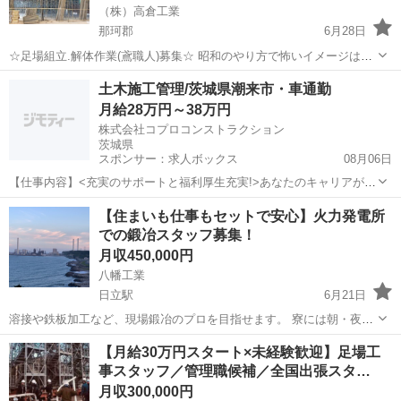
（株）高倉工業
那珂郡
6月28日
☆足場組立.解体作業(鳶職人)募集☆ 昭和のやり方で怖いイメージはあ
りますが今の平成、令和の若い方に寄り添いながら働きたいと思って
茨城
那珂郡
鳶職
足場
土木施工管理/茨城県潮来市・車通勤
ます！ 手に職をつけて働きたい方 建築関係のお仕事に興味のある方
月給28万円～38万円
スキルアップして活躍...
株式会社コプロコンストラクション
茨城県
スポンサー：求人ボックス
08月06日
【仕事内容】<充実のサポートと福利厚生充実!>あなたのキャリアが活
かせるお仕事 大手で安心して働ける環境です 40代・50代・60代の方
正社員
【住まいも仕事もセットで安心】火力発電所
が活躍されています アピールポイント プロジェクトにて、土木施工管
での鍛冶スタッフ募集！
理業務をお任せします。 造成...
月収450,000円
八幡工業
日立駅
6月21日
溶接や鉄板加工など、現場鍛冶のプロを目指せます。 寮には朝・夜の
食事付き。身ひとつで新しい環境に飛び込めます。 仲間と連携して仕
茨城
日立市
日立駅
鳶職
【月給30万円スタート×未経験歓迎】足場工
上げる仕事。チームで動くのが好きな方歓迎！ 面接時に詳しい内容を
事スタッフ／管理職候補／全国出張スタ…
ご説明します。エントリーは簡単です！
月収300,000円