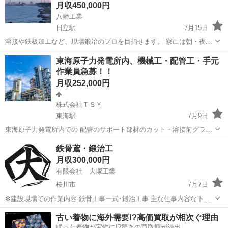
月収450,000円
八幡工業
日立駅
7月15日
溶接や鉄板加工など、現場鍛冶のプロを目指せます。 寮には朝・夜の
食事付き。身ひとつで新しい環境に飛び込めます。 資格取得支援もあ
茨城
日立市
日立駅
鳶職
東海原子力発電所内、機械工・配管工・手元
るので、キャリアアップも目指せます！ 仕事に対する姿勢を何より重
作業員急募！！
視しています。ぜひご連絡ください！
月収252,000円
株式会社ＴＳＹ
東海駅
7月9日
東海原子力発電所内での 配管のサポート部材のカット・溶接前グライ
ンダー研磨 部材の運搬・溶接補助 各種ボルト締め・ばらし作業 火気
茨城
那珂郡
東海駅
鳶職
配管工
鉄骨鳶・鍛治工
監視員など やる気があれば誰でも簡単に出来る作業になります。 土曜
月収300,000円
日・日曜...
有限会社 大塚工業
桜川市
7月7日
❇︎建設現場での作業内容 鉄骨工事一式･鍛冶工事 主な仕事内容な下記
の通り ※鉄骨建て方（ビル・工場を建てる・ラックを建てる仕事） ※
茨城
桜川市
鳶職
鍛治
古い着物に海外需要!?高価買取が相次ぐ理由
溶接・ガス切断（鉄骨の不具合箇所を直す ・鉄骨を建てた後、接合部
眠った着物が宝物に!?驚きの買取額が続出