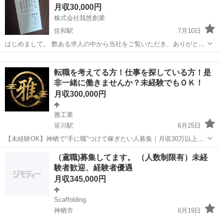
月収30,000円
特に募集中です 和気あいあ...
株式会社我悠創業
佐和駅
7月10日
はじめまして。 数ある求人の中から当社をご覧いただき、ありがとう
ございます。 当社は足場工事を中心に、安全第一で仕事に取り組んで
茨城
ひたちなか市
佐和駅
鳶職
未経験
います。 経験者はもちろん、未経験者も大歓迎です。 最初は分からな
転職を考えてる方！仕事を探している方！是
いことがあって当たり前。先輩ス...
非一緒に働きませんか？未経験でもＯＫ！
月収300,000円
雅工業
笹川駅
6月25日
【未経験OK】神栖で“手に職”つけて稼ぎたい人募集｜月収30万以上可
｜道具支給あり ■仕事内容 建設現場での作業スタッフ募集です。 最
茨城
神栖市
笹川駅
鳶職
事業拡大
（鳶職)募集してます。 （人数制限有）未経
初は簡単な作業（資材運び・掃除・補助）からスタートするので未経
験者歓迎、経験者優遇
験でも安心。 慣れてきたら ...
月収345,000円
Scaffolding
神栖市
6月19日