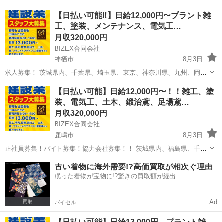
【日払い可能‼️】日給12,000円〜プラント雑
工、塗装、メンテナンス、電気工…
月収320,000円
BIZEX合同会社
神栖市
8月3日
求人募集！ 茨城県内、千葉県、埼玉県、東京、神奈川県、九州、岡山
県、全国の方募集です。 出張も希望できます。寮完備！ 業種はプラン
茨城
神栖市
鳶職
職人
【日払い可能】日給12,000円〜！！雑工、塗
ト、鳶鍛冶、塗装、外構、土工、解体、左官 太陽光造成、パネルなど
装、電気工、土木、鍛治鳶、足場鳶…
給料、未経験者12,0...
月収320,000円
BIZEX合同会社
鹿嶋市
8月3日
正社員募集！バイト募集！協力会社募集！！ 茨城県内、福島県、千葉
県、埼玉県、東京、神奈川県、岡山県、全国の方募集中です。 出張も
茨城
鹿嶋市
鳶職
協力会社
古い着物に海外需要!?高価買取が相次ぐ理由
希望できます。寮完備！ 業種はプラント、足場鳶、塗装鍛冶工、外
眠った着物が宝物に!?驚きの買取額が続出
構、土工、解体、 太陽光造成、...
Ad
バイセル
【日払い可能】日給13,000円 プラント雑