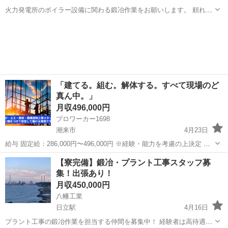
火力発電所のボイラー設備に関わる鍛冶作業をお願いします。 頼れる
先輩が丁寧に指導するので未経験でも安心して始められます。 出張先
茨城
日立市
日立駅
鳶職
未経験
では地域の名物を楽しむチャンスも！？ 面接時に詳しい内容をご説明
します。エントリーは簡単です！
「建てる。組む。解体する。すべて現場のど
真ん中。」
月収496,000円
プロワーカー1698
潮来市
4月23日
給与 固定給：286,000円〜496,000円 ※経験・能力を考慮の上決定 ※
消耗品代として＋5000円支給 仕事内容 ・とび工事一式 ・鍛冶工事一
茨城
潮来市
鳶職
足場
【寮完備】鍛冶・プラント工事スタッフ募
式 ・足場組立、解体（住宅足場・各種システム...
集！出張あり！
月収450,000円
八幡工業
日立駅
4月16日
プラント工事の鍛冶作業を担当する仲間を募集中！ 経験者は高待遇！