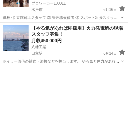
プロワーカー100011
水戸市
6月16日
職種 ① 直轄施工スタッフ ② 管理職候補者 ③ スポット出張スタッフ
雇用形態 正社員 仕事内容 【①直轄施工スタッフ】 ・現場での足場の
茨城
水戸市
鳶職
未経験
【やる気があれば即採用】火力発電所の現場
組み立て作業 ・「安全性・快適性」にこだわった足場を構築 ...
スタッフ募集！
月収450,000円
八幡工業
日立駅
6月14日
ボイラー設備の補強・溶接などを担当します。 やる気と体力があれ
ば、学歴や職歴は一切問いません！ 寮には朝・夜の食事付き。身ひと
茨城
日立市
日立駅
鳶職
つで新しい環境に飛び込めます。 少しでも興味があれば大歓迎！あな
たの挑戦をお待ちしています。