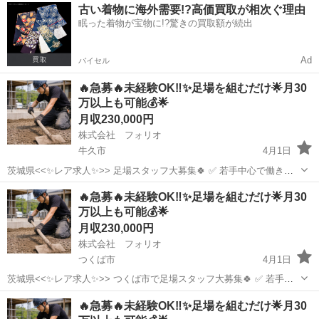
茨城
石岡市
鳶職
ダクト
古い着物に海外需要!?高価買取が相次ぐ理由
総合設備業 配管 ダクト 空調工事 足場鳶 架台組み
眠った着物が宝物に!?驚きの買取額が続出
立て スリーブ工事 ...
Ad
バイセル
🔥急募🔥未経験OK‼️✨足場を組むだけ🌟月30
万以上も可能💰🌟
月収230,000円
株式会社 フォリオ
牛久市
4月1日
茨城県<<✨レア求人✨>> 足場スタッフ大募集🍀 ✅ 若手中心で働きや
すい😏人間関係ストレスなし✨ ✅ 未経験でも安心👍サポート体制バッ
茨城
牛久市
鳶職
未経験
🔥急募🔥未経験OK‼️✨足場を組むだけ🌟月30
チリ❗️ ✅ 即面接・即採用🚀すぐ働きたい方歓迎❗️ この求人に辿り着...
万以上も可能💰🌟
月収230,000円
株式会社 フォリオ
つくば市
4月1日
茨城県<<✨レア求人✨>> つくば市で足場スタッフ大募集🍀 ✅ 若手中
心で働きやすい😏人間関係ストレスなし✨ ✅ 未経験でも安心👍サポー
茨城
つくば市
鳶職
未経験
🔥急募🔥未経験OK‼️✨足場を組むだけ🌟月30
ト体制バッチリ❗️ ✅ 即面接・即採用🚀すぐ働きたい方歓迎❗️ この求...