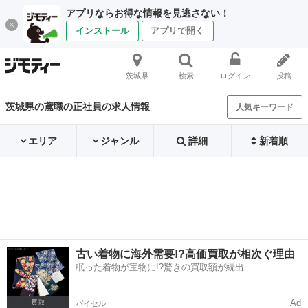
アプリならお得な情報を見逃さない！
インストール
アプリで開く
茨城県
検索
ログイン
投稿
茨城県の鳶職の正社員の求人情報
人気キーワード
エリア
ジャンル
詳細
新着順
古い着物に海外需要!?高価買取が相次ぐ理由
眠った着物が宝物に!?驚きの買取額が続出
Ad
バイセル