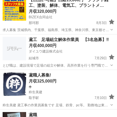
工、塗装、解体、電気工、プラントメ…
月収320,000円
BIZEX合同会社
那珂郡
8月3日
求人募集 茨城県内、千葉県、福島県、埼玉県、神奈川県、東京都その
他全国の方募集しております。コロナで仕事探している方も大歓迎で
茨城
那珂郡
鳶職
太陽光
鳶工 足場組立解体作業員 【3名急募】‼️
す。 出張も希望できます。寮完備 業種は土工、プラントメンテナン
月収400,000円
ス、電気工事、塗装、外構、鳶、...
ダイユウ建設株式会社
結城市
7月29日
とび職は、建設現場で足場の組立や解体、高所作業を行う専門職で
す。主にビルやマンション、住宅などの建設現場で活躍し、仮設足場
茨城
結城市
鳶職
足場
鳶職人募集!
の設置や重量物の据え付けを担当します。高所作業が多いため、安全
月収325,000円
管理が重要であり、足場作業主任者や玉掛け...
粋生美建
取手駅
7月10日
粋生美建 鳶工事の作業員募集です 足場、鉄骨、pc等。 勤務地は東
京、神奈川、千葉、埼玉など首都圏が主になります。 給料日に食事会
茨城
取手市
取手駅
鳶職
鳶職
あり！！ 努力している人を応援します! 体力、やる気がある若い方を