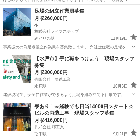
とうございます。 面接は対面、オンライン(LINE電話、FaceTime、
茨城
神栖市
鳶職
未経験
足場の組立作業員募集！！
zoom)で 可能です！ 雇用提携時は対面になります！ 職種/鳶 10人 型
月収260,000円
枠...
株式会社ライフステップ
みどりの駅
11月19日
事業拡大の為足場組立作業員を募集致します。 弊社は住宅の足場を組
む会社になります。 大手ハウスメーカー様等から仕事を頂き一年中仕
茨城
つくば市
みどりの駅
鳶職
足場
【水戸市】手に職をつけよう！現場スタッフ
事がある状態になります。 この度、戸建てだけではなく中規模や大規
募集！！
模工事も多く仕事を頂けるよう...
月収200,000円
有限会社 美徳工業
水戸駅
10月3日
建設現場で、安全に作業ができるよう足場を組み立てる仕事です。建
物に合わせて足場を組み、現場を支える重要な役割を担います。
茨城
水戸市
水戸駅
鳶職
足場
寮あり！未経験でも日当14000円スタート☆
ビルの内装工事！現場スタッフ募集
月収416,000円
株式会社 輝工業
取手駅
9月21日