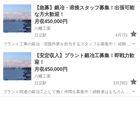
未経験もやる気があれば大歓迎！ 現在、福島・茨城・千葉・埼玉など
茨城
日立市
日立駅
鳶職
未経験
【急募】鍛冶・溶接スタッフ募集！出張可能
の出張案件が豊富！ 寮完備＆朝・夜の食事付きだから、出張でも安心
な方大歓迎！
して働けます！ 安定収入を得...
月収450,000円
八幡工業
日立駅
4月7日
プラント工事の鍛冶・溶接作業を担当するスタッフを募集中！ 経験者
優遇！未経験者でも丁寧に指導するので安心です！ 福島・茨城・千
茨城
日立市
日立駅
鳶職
未経験
【安定収入】プラント鍛冶工募集！即戦力歓
葉・埼玉などの出張案件が多く、安定して働けます！ 寮完備＆朝・夜
迎！
の食事付きで、すぐに働き始められ...
月収450,000円
八幡工業
日立駅
3月29日
プラント関連の鍛冶工として働く仲間を募集中！経験者はもちろん、
未経験もOK！ 現在、福島・茨城・千葉・埼玉などの出張案件多数！
茨城
日立市
日立駅
鳶職
未経験
寮完備＆朝・夜の食事付き！生活費を抑えながらしっかり稼げます！
「とにかく収入を増やしたい！...