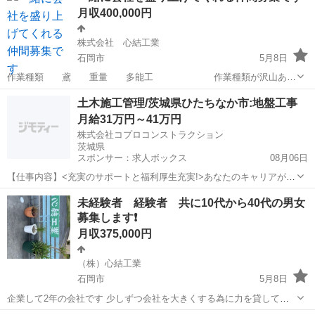
月収400,000円
株式会社 心結工業
石岡市
5月8日
作業種類 鳶 重量 多能工 作業種類が沢山ある
ので飽きる事がありません 作業時間 AM8時〜PM17時 作業現
茨城
石岡市
鳶職
ダクト
土木施工管理/茨城県ひたちなか市:地盤工事
場 茨城県内 募集年齢 18歳〜50歳 男女性別問いません 社会保
月給31万円～41万円
険 工事保...
株式会社コプロコンストラクション
茨城県
スポンサー：求人ボックス
08月06日
【仕事内容】<充実のサポートと福利厚生充実!>あなたのキャリアが活
かせるお仕事 大手で安心して働ける環境です 40代・50代・60代の方
正社員
未経験者 経験者 共に10代から40代の男女
が活躍されています アピールポイント 土木施工管理の経験を活かし、
募集します❗️
社会インフラを支えるやりがい...
月収375,000円
（株）心結工業
石岡市
5月8日
企業して2年の会社です 少しずつ会社を大きくする為に力を貸してく
れる仲間を募集しています 作業内容 おおてサブコンさんの現場にて