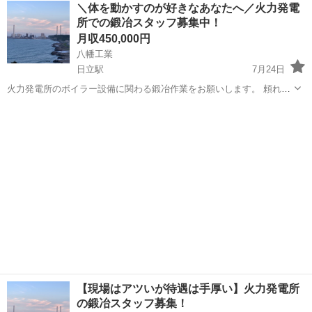
茨城
日立市
日立駅
鳶職
未経験
＼体を動かすのが好きなあなたへ／火力発電
もあるので、キャリアアップも目指せます！ まずは気軽にご応募くだ
所での鍛冶スタッフ募集中！
さい。一緒に現場で汗を流しましょう！
月収450,000円
八幡工業
日立駅
7月24日
火力発電所のボイラー設備に関わる鍛冶作業をお願いします。 頼れる
先輩が丁寧に指導するので未経験でも安心して始められます。 出張先
茨城
日立市
日立駅
鳶職
未経験
では地域の名物を楽しむチャンスも！？ 面接時に詳しい内容をご説明
します。エントリーは簡単です！
【現場はアツいが待遇は手厚い】火力発電所
の鍛冶スタッフ募集！