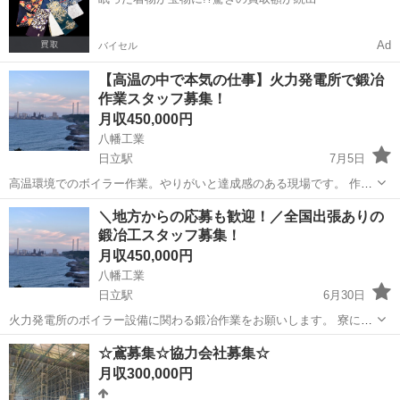
をボルトで締...
Ad
バイセル
【高温の中で本気の仕事】火力発電所で鍛冶
作業スタッフ募集！
月収450,000円
八幡工業
日立駅
7月5日
高温環境でのボイラー作業。やりがいと達成感のある現場です。 作業
に必要なことは現場で一から教えます。経験ゼロからスタートOK！
茨城
日立市
日立駅
鳶職
＼地方からの応募も歓迎！／全国出張ありの
寮には朝・夜の食事付き。身ひとつで新しい環境に飛び込めます。 少
鍛冶工スタッフ募集！
しでも興味があれば大歓迎！あなた...
月収450,000円
八幡工業
日立駅
6月30日
火力発電所のボイラー設備に関わる鍛冶作業をお願いします。 寮には
朝・夜の食事付き。身ひとつで新しい環境に飛び込めます。 出張先で
茨城
日立市
日立駅
鳶職
☆鳶募集☆協力会社募集☆
は地域の名物を楽しむチャンスも！？ 仕事に対する姿勢を何より重視
月収300,000円
しています。ぜひご連絡ください！