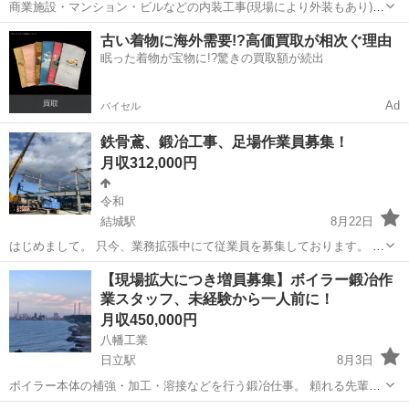
商業施設・マンション・ビルなどの内装工事(現場により外装もあり)の
お仕事です🙌 ＜＜未経験の方もご安心を＞＞ ⭐作業はチーム制だから
茨城
取手市
取手駅
鳶職
未経験
古い着物に海外需要!?高価買取が相次ぐ理由
安心！ ⭐イチから丁寧に教えます！ ⭐資格取得支援あり！ 前職はフリ
眠った着物が宝物に!?驚きの買取額が続出
ーター...
Ad
バイセル
鉄骨鳶、鍛冶工事、足場作業員募集！
月収312,000円
令和
結城駅
8月22日
はじめまして。 只今、業務拡張中にて従業員を募集しております。 ま
だ従業員が少なく、共に支え合える仲間を探しております。 そのた
茨城
結城市
結城駅
鳶職
鉄骨鳶
【現場拡大につき増員募集】ボイラー鍛冶作
め、派閥や変な人間関係の歪みなどは全然ありません。 従業員が働き
業スタッフ、未経験から一人前に！
やすい環境を第一に考えてます。 ...
月収450,000円
八幡工業
日立駅
8月3日
ボイラー本体の補強・加工・溶接などを行う鍛冶仕事。 頼れる先輩が
丁寧に指導するので未経験でも安心して始められます。 資格取得支援