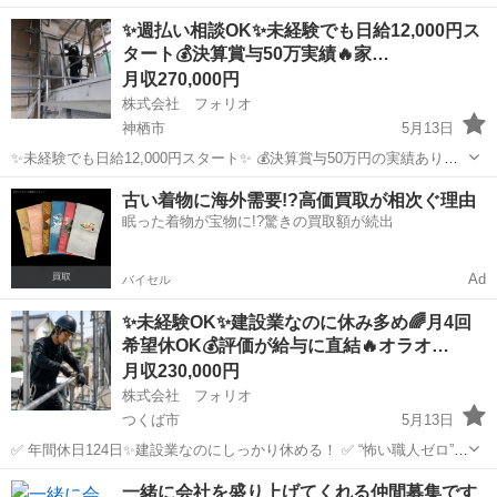
で作業するスタッフを募集しています。 当社は工事においての利益を
茨城
水戸市
鳶職
足場
✨週払い相談OK✨未経験でも日給12,000円ス
スタッフに還元しスタッフの頑張りが直接収入に繋がるシステムを採
タート💰決算賞与50万実績🔥家…
用しています。 なので他社とは...
月収270,000円
株式会社 フォリオ
神栖市
5月13日
✨未経験でも日給12,000円スタート✨ 💰決算賞与50万円の実績あり🔥
🏠家賃補助あり｜道具代0円｜筋トレルーム完備💪 👷若手募集｜女性
茨城
神栖市
鳶職
未経験
古い着物に海外需要!?高価買取が相次ぐ理由
スタッフも活躍中✨ ✨⭐️この求人、実はかなり“穴場”です⭐️✨ ＿...
眠った着物が宝物に!?驚きの買取額が続出
Ad
バイセル
✨未経験OK✨建設業なのに休み多め🌈月4回
希望休OK💰評価が給与に直結🔥オラオ…
月収230,000円
株式会社 フォリオ
つくば市
5月13日
✅ 年間休日124日✨建設業なのにしっかり休める！ ✅ “怖い職人ゼロ”の
爽やかチーム🌿 ✅ 未経験でも月給23万円スタート💰 ✨⭐️この求人、実
茨城
つくば市
鳶職
未経験
一緒に会社を盛り上げてくれる仲間募集です
は“足場屋っぽくない”んです⭐️✨ ＿＿＿＿＿＿＿＿＿＿＿＿＿...