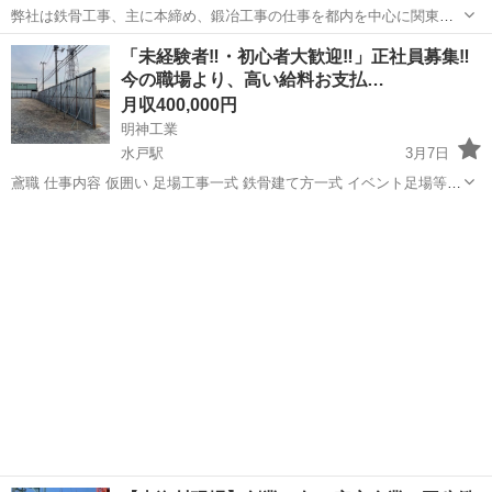
弊社は鉄骨工事、主に本締め、鍛冶工事の仕事を都内を中心に関東一
円手掛けている会社です。 事業拡大の為、従業員、協力会社様を募集
茨城
結城市
鳶職
未経験
「未経験者‼️・初心者大歓迎‼️」正社員募集‼️
しています。 グループ応募、未経験大歓迎！ 大手ゼネコン下請けなの
今の職場より、高い給料お支払…
で仕事量も...
月収400,000円
明神工業
水戸駅
3月7日
鳶職 仕事内容 仮囲い 足場工事一式 鉄骨建て方一式 イベント足場等
プラント足場 仕事場所 主に茨城県 水戸市・鹿島市・神栖市 現場に
茨城
水戸市
水戸駅
鳶職
足場
よって県外もあり 給与 未経験・初心者 日給13000〜 経験者 日給
16000...