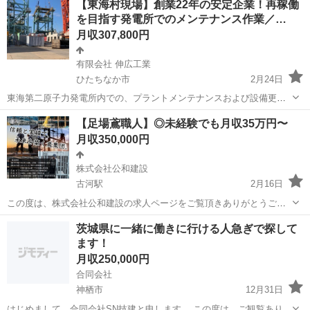
【東海村現場】創業22年の安定企業！再稼働
を目指す発電所でのメンテナンス作業／…
月収307,800円
有限会社 伸広工業
ひたちなか市
2月24日
東海第二原子力発電所内での、プラントメンテナンスおよび設備更新
作業（鳶工）をお任せします。 当社は平成15年創業。大手プラントメ
茨城
ひたちなか市
鳶職
未経験
【足場鳶職人】◎未経験でも月収35万円〜
ーカーのパートナーとして20年以上の実績がある安定企業です。 現在
月収350,000円
は再稼働に向けた安...
株式会社公和建設
古河駅
2月16日
この度は、株式会社公和建設の求人ページをご覧頂きありがとうござ
います 弊社は『茨城県古河市』に本社を構え、埼玉県を中心に茨城
茨城
古河市
古河駅
鳶職
未経験
茨城県に一緒に働きに行ける人急ぎで探して
県・栃木県などで『大手ゼネコンによる大型新築工事現場』で日々活
ます！
躍しております その中でも、現場の...
月収250,000円
合同会社
神栖市
12月31日
はじめまして。合同会社SN技建と申します。 この度は、ご観覧ありが