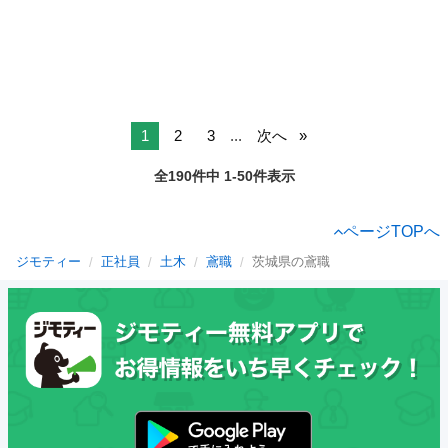
1
2
3
...
次へ
全190件中 1-50件表示
ページTOPへ
ジモティー
正社員
土木
鳶職
茨城県の鳶職