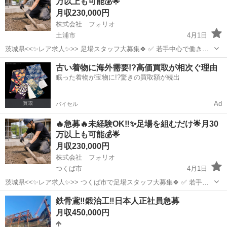
万以上も可能💰🌟
月収230,000円
株式会社 フォリオ
土浦市
4月1日
茨城県<<✨レア求人✨>> 足場スタッフ大募集🍀 ✅ 若手中心で働きや
すい😏人間関係ストレスなし✨ ✅ 未経験でも安心👍サポート体制バッ
茨城
土浦市
鳶職
未経験
古い着物に海外需要!?高価買取が相次ぐ理由
チリ❗️ ✅ 即面接・即採用🚀すぐ働きたい方歓迎❗️ この求人に辿り着...
眠った着物が宝物に!?驚きの買取額が続出
Ad
バイセル
🔥急募🔥未経験OK‼️✨足場を組むだけ🌟月30
万以上も可能💰🌟
月収230,000円
株式会社 フォリオ
つくば市
4月1日
茨城県<<✨レア求人✨>> つくば市で足場スタッフ大募集🍀 ✅ 若手中
心で働きやすい😏人間関係ストレスなし✨ ✅ 未経験でも安心👍サポー
茨城
つくば市
鳶職
未経験
鉄骨鳶‼️鍛治工‼️日本人正社員急募
ト体制バッチリ❗️ ✅ 即面接・即採用🚀すぐ働きたい方歓迎❗️ この求...
月収450,000円