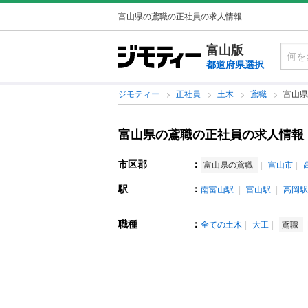
富山県の鳶職の正社員の求人情報
富山版
都道府県選択
ジモティー
正社員
土木
鳶職
富山県
富山県の鳶職の正社員の求人情報
市区郡
：
富山県の鳶職
富山市
駅
：
南富山駅
富山駅
高岡駅
職種
：
全ての土木
大工
鳶職