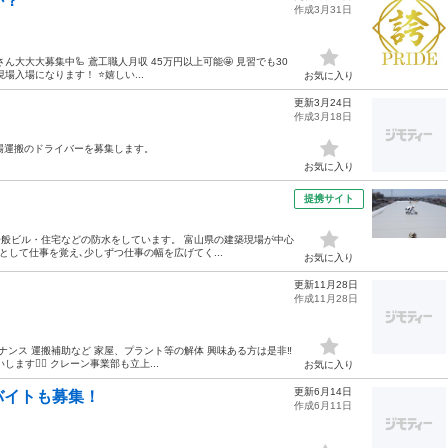
か？
作成3月31日
大大大募集中🦾 鳶工職人月収 45万円以上可能🤩 見習でも30
現場入場になります！ ⭐️嬉しい...
お気に入り
更新3月24日
作成3月18日
足場運搬のドライバーを募集します。
お気に入り
提携サイト
一般ビル・住宅などの防水をしています。 富山県の建築現場が中心
として仕事を覚え､少しずつ仕事の幅を広げてく...
お気に入り
更新11月28日
作成11月28日
ンス 運搬補助など 家屋、プラント等の解体 興味ある方は是非‼️
す🙇‍♀️ クレーン事業部も立上...
お気に入り
更新6月14日
バイトも募集！
作成6月11日