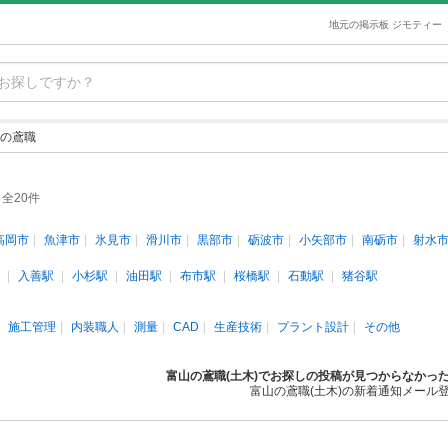
地元の掲示板 ジモティー
の鳶職
全20件
高岡市
魚津市
氷見市
滑川市
黒部市
砺波市
小矢部市
南砺市
射水
入善駅
小杉駅
油田駅
布市駅
桜橋駅
石動駅
猪谷駅
施工管理
内装職人
測量
CAD
生産技術
プラント設計
その他
富山の鳶職(土木)でお探しの投稿が見つからなかっ
富山の鳶職(土木)の新着通知メール