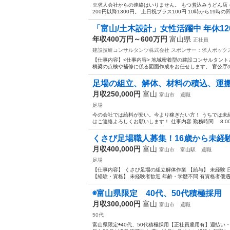
※求人会社からの連絡はいりません。 もつ煮込みうどん店 
200円以降1300円。 土日祝プラス100円 10時から19時の間
「富山/土木設計」女性活躍中 年休12
年収400万円～600万円
富山県
正社員
建設技研コンサルタンツ株式会社
スポンサー：求人ボック
【仕事内容】<仕事内容> 地域密着型の建設コンサルタン
橋梁の点検や補修に係る図面作成をお任せします。 官公庁の案
足場の組立、解体、材料の積込、運
月収250,000円
富山
富山市
鳶職
足場
今の会社では給料が安い。今より稼ぎたい方！ うちでは未経
はご連絡よろしくお願いします！ 仕事内容 勤務時間 8:00〜1
くさび足場職人募集！16歳から未経
月収400,000円
富山
富山市
富山駅
鳶職
足場
【仕事内容】 くさび足場の組立解体作業 【給与】 未経験 日給/
【経験・資格】 未経験者歓迎 年齢・学歴不問 有資格者優遇 経
◉富山県限定 40代、50代積極採用 
月収300,000円
富山
富山市
鳶職
50代
富山県限定◉40代、50代積極採用【正社員雇用有】週払い