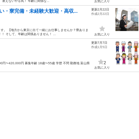
衰えないやる気！ 年齢に関係な...
お気に入り
更新2月22日
・寮完備・未経験大歓迎・高収...
作成2月22日
す。 【地方から東京に出て一緒にお仕事しませんか？寮ありま
 そして、年齢は関係ありません！ ...
お気に入り
更新7月7日
》
作成1月5日
2
円〜420,000円 募集年齢 18歳〜55歳 学歴 不問 勤務地 富山県
お気に入り