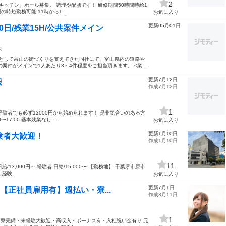
2
キッチン、ホール募集。 調理や配膳です！ 研修期間50時間時給1
の時短勤務可能 11時から1...
お気に入り
更新05月01日
0日/残業15H/公共案件メイン
ス
トとして富山の街づくりを支えてきた同社にて、富山県内の道路や
件がメインで1人あたり3～4件程度をご担当頂きます。 <業...
更新7月12日
搬
作成7月12日
1
験者でも必ず12000円から始められます！ 是非気合いのある方
7:00 基本残業なし ...
お気に入り
更新1月10日
験者大歓迎！
作成1月10日
11
13,000円～ 経験者 日給/15,000〜 【勤務地】 千葉県市原市
験...
お気に入り
更新7月1日
【正社員雇用有】週払い・寮...
作成3月11日
1
・寮完備・未経験大歓迎・高収入・ボーナス有・入社祝い金有り 元