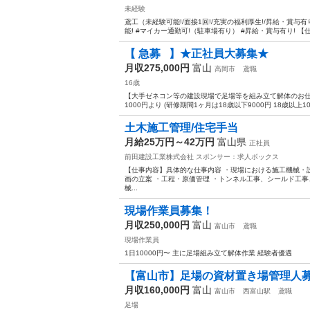
未経験
鳶工（未経験可能!/面接1回!/充実の福利厚生!/昇給・賞与有
能! #マイカー通勤可!（駐車場有り） #昇給・賞与有り! 【仕
【 急募⠀】★正社員大募集★
月収275,000円
富山
高岡市
鳶職
16歳
【大手ゼネコン等の建設現場で足場等を組み立て解体のお仕事にな
1000円より (研修期間1ヶ月は18歳以下9000円 18歳以上10
土木施工管理/住宅手当
月給25万円～42万円
富山県
正社員
前田建設工業株式会社
スポンサー：求人ボックス
【仕事内容】具体的な仕事内容 ・現場における施工機械・
画の立案 ・工程・原価管理 ・トンネル工事、シールド工
械...
現場作業員募集！
月収250,000円
富山
富山市
鳶職
現場作業員
1日10000円〜 主に足場組み立て解体作業 経験者優遇
【富山市】足場の資材置き場管理人
月収160,000円
富山
富山市
西富山駅
鳶職
足場