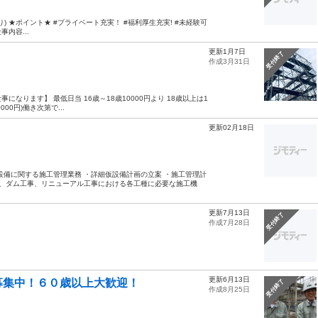
り) ★ポイント★ #プライベート充実！ #福利厚生充実! #未経験可
事内容...
更新1月7日
受付終了
作成3月31日
ります】 最低日当 16歳～18歳10000円より 18歳以上は1
000円)働き次第で...
更新02月18日
設備に関する施工管理業務 ・詳細仮設備計画の立案 ・施工管理計
事、ダム工事、リニューアル工事における各工種に必要な施工機
更新7月13日
受付終了
作成7月28日
更新6月13日
募集中！６０歳以上大歓迎！
受付終了
作成8月25日