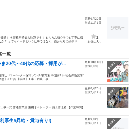
更新6月20日
作成11月1日
1
優遇！ 各資格所持者大歓迎です！ もちろん初心者でも丁寧に指
か？ とてもハードという仕事ではなく、自分なりの頑張り...
お気に入り
稿一覧
更新10月10日
20代～40代の応募・採用が...
受付終了
作成8月3日
備士 エレベーター保守 メンテ/賞与あり/週休2日/社会保険完備/
形態】正社員 【職種】工事・内装工事...
更新8月25日
受付終了
作成7月17日
一式 土木工事一式 普通作業員 重機オペレーター 施工管理者 【作業時間】
更新9月2日
利厚生!/昇給・賞与有り!)
受付終了
作成6月11日