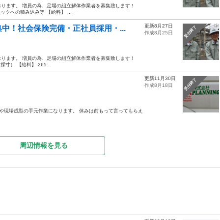
ります。 増員の為、足場の組立解体作業者を募集致します！
クへの積み込み等 【給料】 ...
更新8月27日
中！社会保険完備・正社員採用・...
受付終了
作成8月25日
ります。 増員の為、足場の組立解体作業者を募集致します！
） 【給料】 265...
更新11月30日
受付終了
作成8月18日
業や現場成型の手元作業になります。 休みは前もって言ってもらえ
周辺情報を見る