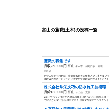
富山の鳶職(土木)の投稿一覧
鳶職の募集です
月収250,000円
富山
射水市
能町口駅
鳶職
未経験
化学工場等での足場、重量物据付等の作業となる事が多いで
経験者の方に合わせておりますので経験者の方はまたお互いす
株式会社常栄技巧の防水施工技術職
月給180,000円
富山
その他
鳶職
■屋上やベランダなどの建築の仕上げに行われる防水工事 
で30代から50代が活躍中です！ 現場で先輩のアシスタント