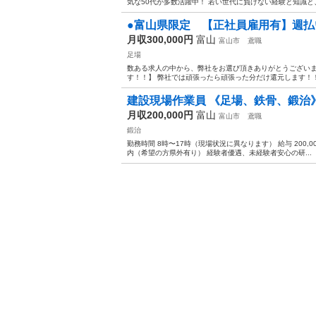
気な50代が多数活躍中！ 若い世代に負けない経験と知識と、
●富山県限定 【正社員雇用有】週払い
月収300,000円
富山
富山市
鳶職
足場
数ある求人の中から、弊社をお選び頂きありがとうございま
す！！】 弊社では頑張ったら頑張った分だけ還元します！！！
建設現場作業員 《足場、鉄骨、鍛治
月収200,000円
富山
富山市
鳶職
鍛治
勤務時間 8時〜17時（現場状況に異なります） 給与 200,000
内（希望の方県外有り） 経験者優遇、未経験者安心の研...