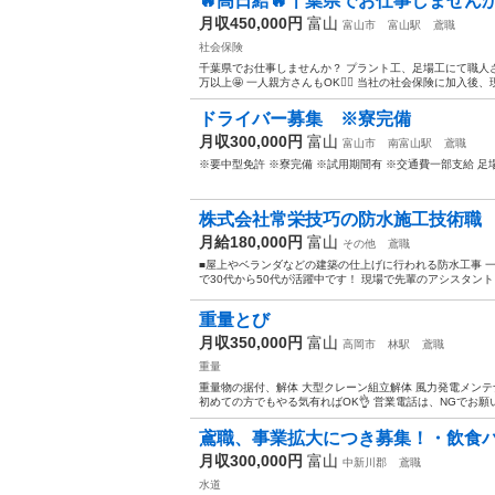
🔥高日給🔥千葉県でお仕事しません
月収450,000円
富山
富山市
富山駅
鳶職
社会保険
千葉県でお仕事しませんか？ プラント工、足場工にて職人さん
万以上🤩 一人親方さんもOK🙆‍♀️ 当社の社会保険に加入後、
ドライバー募集 ※寮完備
月収300,000円
富山
富山市
南富山駅
鳶職
※要中型免許 ※寮完備 ※試用期間有 ※交通費一部支給 
株式会社常栄技巧の防水施工技術職
月給180,000円
富山
その他
鳶職
■屋上やベランダなどの建築の仕上げに行われる防水工事 
で30代から50代が活躍中です！ 現場で先輩のアシスタント
重量とび
月収350,000円
富山
高岡市
林駅
鳶職
重量
重量物の据付、解体 大型クレーン組立解体 風力発電メンテナ
初めての方でもやる気有ればOK👌 営業電話は、NGでお願いしま
鳶職、事業拡大につき募集！・飲食
月収300,000円
富山
中新川郡
鳶職
水道