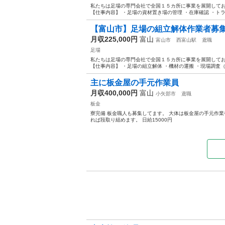
私たちは足場の専門会社で全国１５カ所に事業を展開してお
【仕事内容】 ・足場の資材置き場の管理 ・在庫確認 ・トラッ
【富山市】足場の組立解体作業者募集
月収225,000円
富山
富山市
西富山駅
鳶職
足場
私たちは足場の専門会社で全国１５カ所に事業を展開してお
【仕事内容】 ・足場の組立解体 ・機材の運搬 ・現場調査（採寸
主に板金屋の手元作業員
月収400,000円
富山
小矢部市
鳶職
板金
寮完備 板金職人も募集してます。 大体は板金屋の手元作
れば段取り組めます。 日給15000円