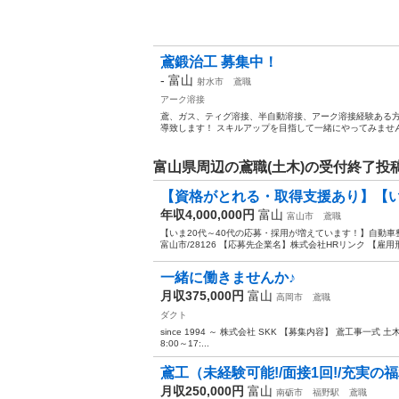
鳶鍛治工 募集中！
-
富山
射水市
鳶職
アーク溶接
鳶、ガス、ティグ溶接、半自動溶接、アーク溶接経験ある方
導致します！ スキルアップを目指して一緒にやってみません
富山県周辺の鳶職(土木)の受付終了投
【資格がとれる・取得支援あり】【いま
年収4,000,000円
富山
富山市
鳶職
【いま20代～40代の応募・採用が増えています！】自動車整
富山市/28126 【応募先企業名】株式会社HRリンク 【雇用
一緒に働きませんか♪
月収375,000円
富山
高岡市
鳶職
ダクト
since 1994 ～ 株式会社 SKK 【募集内容】 鳶工事
8:00～17:...
鳶工（未経験可能!/面接1回!/充実の福
月収250,000円
富山
南砺市
福野駅
鳶職