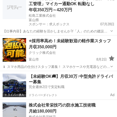
工管理」マイカー通勤OK 転勤なし
中） https://lin.ee/...
年収350万円～420万円
松島工業株式会社
富山県
スポンサー：求人ボックス
07月28日
【仕事内容】あなたの経験を活かしませんか?/「人」のための建設企
業として、最良の技術を提供し、社会へ貢献! <松島工業株式会社> 昭
正社員
⭐採用率高め！未経験歓迎の軽作業スタッフ
和9年創業以来、煙突築造という高度な技術分野で確かな実績を積み、
月収350,000円
日本で数社しか持たない特許技術を有...
クリック株式会社
富山市
8月2日
📱 スマホ用品の仕分けスタッフ募集！ スマホケースや充電器などの仕
分け・検品を行うシンプルなお仕事です♪
富山
富山市
その他
未経験
【未経験OK🚚】月収30万↑中型免許ドライバ
━━━━━━━━━━━━━━━━ 📲 ご応募はこちら（24時間受付
ー募集
中） https://lin.ee/...
完全週休2日で安定転職
Ad
ドライバーダイレクト
株式会社常栄技巧の防水施工技術職
月給180,000円
株式会社常栄技巧