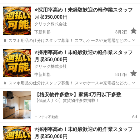
⭐採用率高め！未経験歓迎の軽作業スタッフ
月収350,000円
クリック株式会社
下新川郡
8月2日
📱 スマホ用品の仕分けスタッフ募集！ スマホケースや充電器などの仕
分け・検品を行うシンプルなお仕事です♪
富山
下新川郡
その他
⭐採用率高め！未経験歓迎の軽作業スタッフ
━━━━━━━━━━━━━━━━ 📲 ご応募はこちら（24時間受付
月収350,000円
中） https://lin.ee/...
クリック株式会社
中新川郡
8月2日
📱 スマホ用品の仕分けスタッフ募集！ スマホケースや充電器などの仕
分け・検品を行うシンプルなお仕事です♪
富山
中新川郡
その他
【格安物件多数✨】家賃4万円以下多数
━━━━━━━━━━━━━━━━ 📲 ご応募はこちら（24時間受付
【保証人ナシ】賃貸物件多数掲載！
中） https://lin.ee/...
Ad
ニフティ不動産
⭐採用率高め！未経験歓迎の軽作業スタッフ
月収350,000円