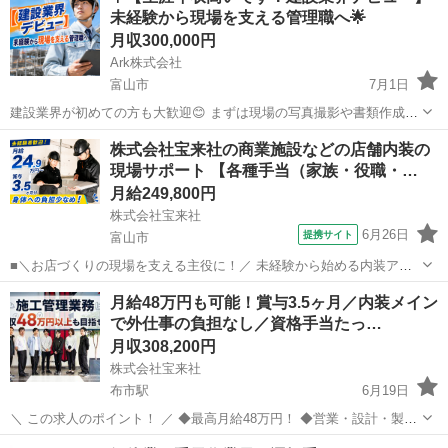
未経験から現場を支える管理職へ🌟
...
月収300,000円
Ark株式会社
富山市
7月1日
建設業界が初めての方も大歓迎😊 まずは現場の写真撮影や書類作成な
ど、サポート業務からスタート！ 将来的には現場全体を支える管理職
富山
富山市
施工管理
株式会社宝来社の商業施設などの店舗内装の
として、安定したキャリアを目指せます✨ ーーーーーーーーーーーー
現場サポート 【各種手当（家族・役職・…
ーー ## ...
月給249,800円
株式会社宝来社
6月26日
提携サイト
富山市
■＼お店づくりの現場を支える主役に！／ 未経験から始める内装アシ
スタント ▼Q&Aで分かる！この仕事のリアル Ｑ. 力仕事や厳しい上下
富山
富山市
施工管理
月給48万円も可能！賞与3.5ヶ月／内装メイン
関係はある？ Ａ. 重いものを運ぶ作業はほぼナシ！ Ｑ. 働きやすさや
で外仕事の負担なし／資格手当たっ…
休みはしっかり...
月収308,200円
株式会社宝来社
布市駅
6月19日
＼ この求人のポイント！ ／ ◆最高月給48万円！ ◆営業・設計・製造
が社内完結で調整がスムーズ ◆外現場の過酷さとは無縁の内装メイン
富山
富山市
布市駅
施工管理