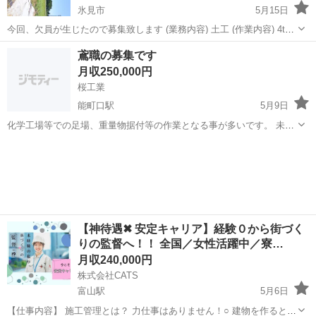
氷見市
5月15日
今回、欠員が生じたので募集致します (業務内容) 土工 (作業内容) 4tダ
ンプ運転、土工手元作業 (勤務地) 石川県珠洲市 (給与) 17000円、週払
富山
氷見市
その他
業務委託
鳶職の募集です
可、朝、夕飯付き (雇用形態)アルバイト、業務委託 (勤務時...
月収250,000円
桜工業
能町口駅
5月9日
化学工場等での足場、重量物据付等の作業となる事が多いです。 未経
験者、経験者どちらも募集しています。 給与の方は未経験者の方に合
富山
射水市
能町口駅
鳶職
未経験
わせておりますので経験者の方はまたお互いすり合わせを行い決める
事にしようと思います。 また作業時...
【神待遇✖ 安定キャリア】経験０から街づく
りの監督へ！！ 全国／女性活躍中／寮…
月収240,000円
株式会社CATS
富山駅
5月6日
【仕事内容】 施工管理とは？ 力仕事はありません！○ 建物を作るとき