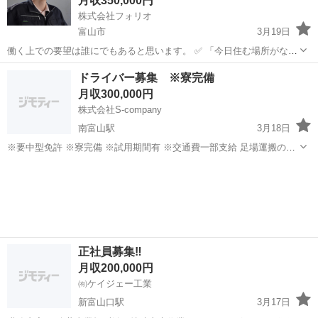
月収350,000円
株式会社フォリオ
富山市
3月19日
働く上での要望は誰にでもあると思います。 ✅ 「今日住む場所がな
い、即入寮したい」 ✅ 「手持ちがピンチ、明日日払いが欲しい」 ✅
富山
富山市
土木
未経験
ドライバー募集 ※寮完備
「経験ないけど、とにかく稼ぎたい」 私たちにご相談いただければ、
月収300,000円
そんなあ...
株式会社S-company
南富山駅
3月18日
※要中型免許 ※寮完備 ※試用期間有 ※交通費一部支給 足場運搬のド
ライバーを募集します。
富山
富山市
南富山駅
鳶職
正社員募集‼️
月収200,000円
㈲ケイジェー工業
新富山口駅
3月17日