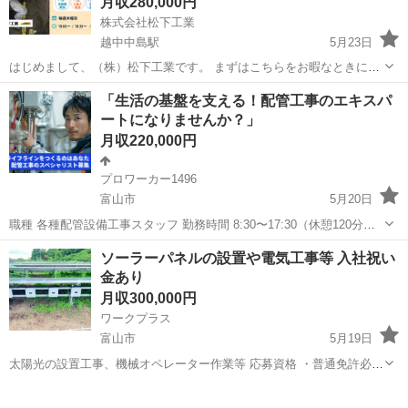
月収280,000円
株式会社松下工業
越中中島駅
5月23日
はじめまして、（株）松下工業です。 まずはこちらをお暇なときにご
覧下さい！！ 【弊社社長、 ABEMA Prime #アベプラ 出演してきまし
富山
富山市
越中中島駅
その他
水道
「生活の基盤を支える！配管工事のエキスパ
た！！】 ◎YouTube https://youtu.be...
ートになりませんか？」
月収220,000円
プロワーカー1496
富山市
5月20日
職種 各種配管設備工事スタッフ 勤務時間 8:30〜17:30（休憩120分）
※実働8時間 仕事内容 工場や企業等のＬＰガスプラントの設計・施工
富山
富山市
その他
未経験
ソーラーパネルの設置や電気工事等 入社祝い
が主なお仕事になります。 また、それに伴う各種配管設備工...
金あり
月収300,000円
ワークプラス
富山市
5月19日
太陽光の設置工事、機械オペレーター作業等 応募資格 ・普通免許必須
（大型免許あれば尚可） ・長期出張可能な方 給与 月給300000円〜 資
富山
富山市
土木
太陽光
格保持者の場合(電気工事士、電気施工管理技士、土木工事施工管理技