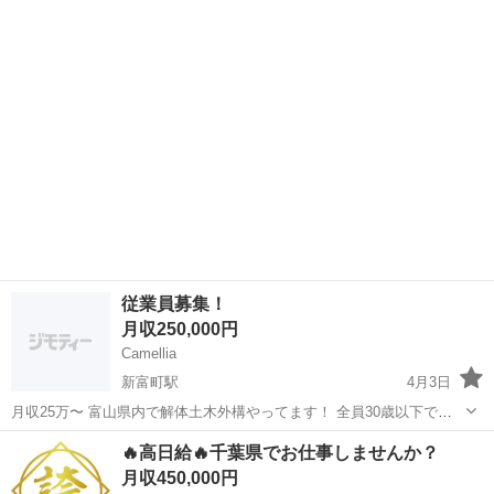
￣￣￣￣￣￣￣￣￣￣￣ ✨1人目の正社員。だから、あなたが主役✨ ✅
富山
高岡市
その他
未経験
「放置されて困る」なんて絶対にさせない 大人数で現場に行き、何を
すればいい...
従業員募集！
月収250,000円
Camellia
新富町駅
4月3日
月収25万〜 富山県内で解体土木外構やってます！ 全員30歳以下で仲
良く仕事しています！ 若い子大歓迎！ 一緒に働きませんか！ お問い
富山
富山市
新富町駅
土木
🔥高日給🔥千葉県でお仕事しませんか？
合わせだけでも是非！ よろしくお願いします！
月収450,000円