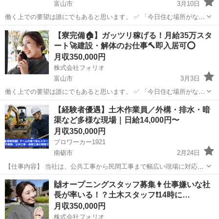
富山市
3月10日
働く上での要望は誰にでもあると思います。 ✅ 「今日住む場所がな
い、即入寮したい」 ✅ 「手持ちがピンチ、明日日払いが欲しい」 ✅
富山
富山市
土木
社長
【寮完備🏠】ガッツリ稼げる！月給35万スタ
「経験ないけど、とにかく稼ぎたい」 私たちにご相談いただければ、
ート🚀建設・解体のお仕事🔨即入居可⭕️
そんなあ...
月収350,000円
株式会社フォリオ
富山市
3月3日
働く上での要望は誰にでもあると思います。 ✅ 「今日住む場所がな
い、即入寮したい」 ✅ 「手持ちがピンチ、明日日払いが欲しい」 ✅
富山
富山市
土木
太陽光パネル
【経験者優遇】土木作業員／外構・排水・暗
「経験ないけど、とにかく稼ぎたい」 私たちにご相談いただければ、
渠など多様な現場｜日給14,000円〜
そんなあ...
月収350,000円
プロワーカー1921
南砺市
2月24日
【仕事内容】 当社は、公共工事から民間工事まで幅広い現場に対応し
ています。 主な業務内容は次の通りです。 ＜主な業務＞ ・公共工事
富山
南砺市
その他
🙌オープニングスタッフ募集👨仕事嫌いな社
暗渠排水工事、ほ場整備に伴うパイプライン工事 など ・民間工事 外
長が率いる！？土木スタッフ❗️14時に…
構工...
月収350,000円
株式会社フォリオ