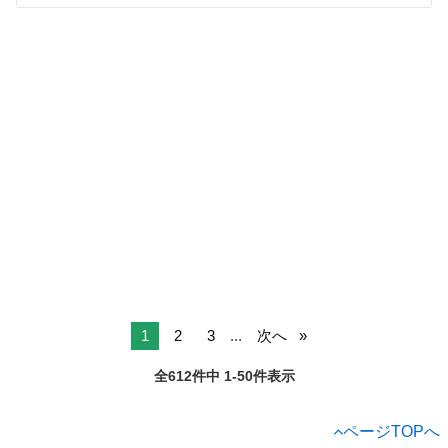
1
2
3
...
次へ
全612件中 1-50件表示
ページTOPへ