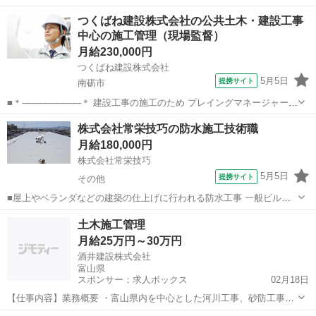
に、工事を「ちゃんと・安全に・予定どおり」に進めるために見守る
富山
富山市
富山駅
施工管理
未経験
つくばね建設株式会社の公共土木・建設工事
お仕事です。 ［実際のお仕事内容］ ⚫ 予定を立てる →今日はどこか
中心の施工管理（現場監督）
ら工事する...
月給230,000円
つくばね建設株式会社
5月5日
提携サイト
南砺市
■＊---------------------＊ 建設工事の施工のため プレイングマネージャー！
工事施工管理 ＊---------------------＊ 公共工事を中心に、 測量～工事に係
富山
南砺市
施工管理
株式会社常栄技巧の防水施工技術職
わる期間の施工管理、費用...
月給180,000円
株式会社常栄技巧
5月5日
提携サイト
その他
■屋上やベランダなどの建築の仕上げに行われる防水工事 一般ビル・
住宅などの防水をしています。 富山県の建築現場が中心で30代から50
富山
その他
鳶職
土木施工管理
代が活躍中です！ 現場で先輩のアシスタントとして仕事を覚え､少し
月給25万円～30万円
ずつ仕事の幅を広げてく...
酒井建設株式会社
富山県
スポンサー：求人ボックス
02月18日
【仕事内容】業務概要 ・富山県内を中心とした河川工事、砂防工事、
公共施設、上下水道施設、工場、コンビニエンスストアなどの施設工