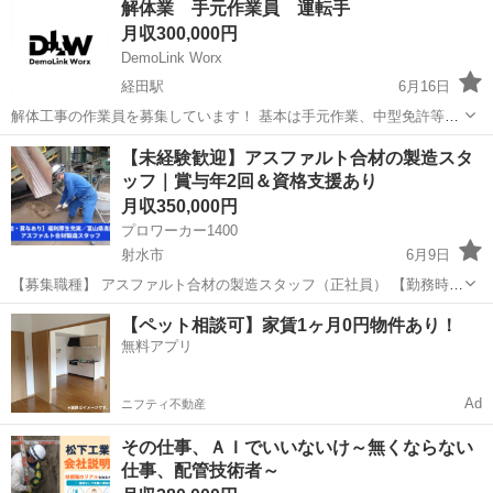
解体業 手元作業員 運転手
施工 ◆見積から引渡まで一気通貫で大きな裁量権 ◆実質年休123日＋
月収300,000円
夏冬は9連休...
DemoLink Worx
経田駅
6月16日
解体工事の作業員を募集しています！ 基本は手元作業、中型免許等あ
る方は運転の仕事もして頂きます。 エリアは富山県内現場によって異
富山
魚津市
経田駅
その他
未経験
【未経験歓迎】アスファルト合材の製造スタ
なります。 基本週休2日、作業開始が8時、終了が17時になります。
ッフ｜賞与年2回＆資格支援あり
未経験、経験者年齢問いません...
月収350,000円
プロワーカー1400
射水市
6月9日
【募集職種】 アスファルト合材の製造スタッフ（正社員） 【勤務時
間】 7:30〜16:30（実働8時間／休憩60分） ※残業は月平均20時間程度
富山
射水市
その他
未経験
【ペット相談可】家賃1ヶ月0円物件あり！
【仕事内容】 庄川アスコン株式会社では、プラント工場内でア...
無料アプリ
Ad
ニフティ不動産
その仕事、ＡＩでいいないけ～無くならない
仕事、配管技術者～