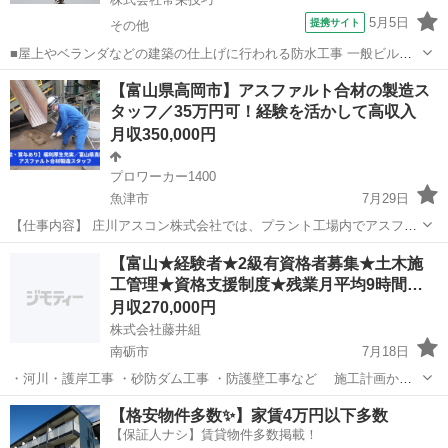
5月5日
提携サイト
その他
■屋上やベランダなどの建築の仕上げに行われる防水工事 一般ビル・
住宅などの防水をしています。 富山県の建築現場が中心で30代から50
富山
その他
鳶職
【富山県高岡市】アスファルト合材の製造ス
代が活躍中です！ 現場で先輩のアシスタントとして仕事を覚え､少し
タッフ／35万円可！経験を活かして高収入
ずつ仕事の幅を広げてく...
月収350,000円
プロワーカー1400
魚津市
7月29日
【仕事内容】 庄川アスコン株式会社では、プラント工場内でアスファ
ルト合材の製造スタッフを募集しています。 未経験OK・ブランクOK
富山
魚津市
その他
未経験
【富山★経験者★2級有資格者募集★土木施
で、先輩スタッフがしっかりサポートします。 事前の工場見学もOK
工管理★資格支援制度★残業月平均9時間…
なので、雰囲気や環境を見...
月収270,000円
株式会社藤井組
南砺市
7月18日
・河川・護岸工事 ・砂防ダム工事 ・防護壁工事など 施工計画か
ら、工程・品質・安全・原価管理、引渡しまで一貫して担当 経験や
富山
南砺市
施工管理
監理技術者
【格安物件多数✨】家賃4万円以下多数
案件規模に応じて、現場代理人・監理技術者・主任技術者として裁量
【保証人ナシ】賃貸物件多数掲載！
をもって活躍できます。