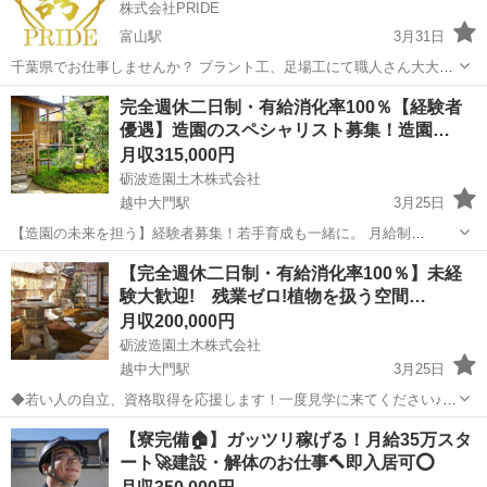
株式会社PRIDE
富山駅
3月31日
千葉県でお仕事しませんか？ プラント工、足場工にて職人さん大大大
募集中🦾 鳶工職人月収 45万円以上可能🤩 見習でも30万以上🤩 一人親
富山
富山市
富山駅
鳶職
社会保険
完全週休二日制・有給消化率100％【経験者
方さんもOK🙆‍♀️ 当社の社会保険に加入後、現場入場になります！ ⭐️嬉
優遇】造園のスペシャリスト募集！造園…
しい...
月収315,000円
砺波造園土木株式会社
越中大門駅
3月25日
【造園の未来を担う】経験者募集！若手育成も一緒に。 月給制
235,000〜435,000円/日 弊社では、造園技術に優れた経験者を募集して
富山
射水市
越中大門駅
施工管理
業務
【完全週休二日制・有給消化率100％】未経
います。当社は、公園や庭園、企業の敷地内など、多様な場所で造園
験大歓迎! 残業ゼロ!植物を扱う空間…
の仕事に携わっ...
月収200,000円
砺波造園土木株式会社
越中大門駅
3月25日
◆若い人の自立、資格取得を応援します！一度見学に来てください♪◆
◆一日体験も受付中です！◆ 《造園って何？》 お庭造り・花壇や生
富山
射水市
越中大門駅
施工管理
業務
【寮完備🏠】ガッツリ稼げる！月給35万スタ
垣・土壌の改良・木の移植や伐採など、植物を使って空間をデザイン
ート🚀建設・解体のお仕事🔨即入居可⭕️
していくお仕事です...