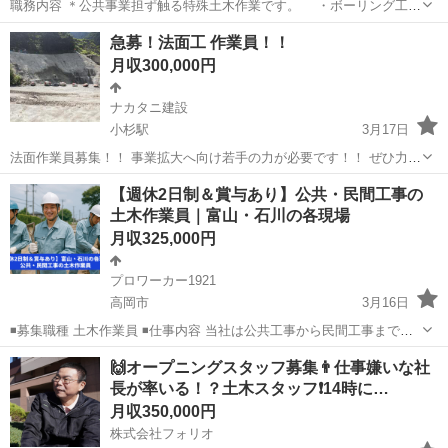
職務内容 ＊公共事業担ず触る特殊土木作業です。 ・ボーリング工事
など ・主な作業現場 富山県内 （会社に集合後、現場へ向かい
富山
富山市
新富山口駅
その他
健康保険
急募！法面工 作業員！！
ます） ・県外出張有（年２．３回） ＊資格取得可能です ・玉掛
月収300,000円
け、移動式クレーン、車...
ナカタニ建設
小杉駅
3月17日
法面作業員募集！！ 事業拡大へ向け若手の力が必要です！！ ぜひ力を
貸して下さい！ 仕事が多すぎて人数が足りていません！ 我々の仕事は
富山
富山市
小杉駅
その他
法面
【週休2日制＆賞与あり】公共・民間工事の
主に災害復旧 災害防止で山の法面(のりめん）保護をしております 仕
土木作業員｜富山・石川の各現場
事は1つ1つ教えます！...
月収325,000円
プロワーカー1921
高岡市
3月16日
◾️募集職種 土木作業員 ◾️仕事内容 当社は公共工事から民間工事まで幅
広い現場に対応しています。 【主な業務内容】 ・公共工事：暗渠排水
富山
高岡市
その他
事務所
🙌オープニングスタッフ募集👨仕事嫌いな社
工事、ほ場整備に伴うパイプライン工事 ・民間工事：外構工事（土間
長が率いる！？土木スタッフ❗️14時に…
コ...
月収350,000円
株式会社フォリオ