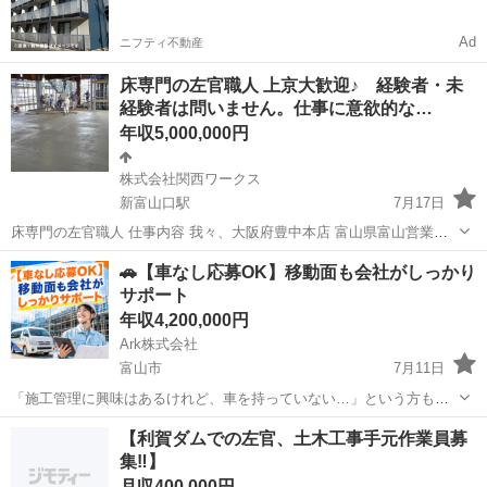
Ad
ニフティ不動産
床専門の左官職人 上京大歓迎♪ 経験者・未
経験者は問いません。仕事に意欲的な…
年収5,000,000円
株式会社関西ワークス
新富山口駅
7月17日
床専門の左官職人 仕事内容 我々、大阪府豊中本店 富山県富山営業所
の株式会社関西WORK’s（ワークス）のような床専門の左官業者は、
富山
富山市
新富山口駅
その他
左官
🚗【車なし応募OK】移動面も会社がしっかり
通称「土間屋」と呼ばれています。 皆さんがよくご存知の漆喰塗りな
サポート
どで内装や外壁を仕上げる...
年収4,200,000円
Ark株式会社
富山市
7月11日
「施工管理に興味はあるけれど、車を持っていない…」という方もご
安心ください！ 移動方法や現場への通勤についても会社がしっかりサ
富山
富山市
施工管理
業務
【利賀ダムでの左官、土木工事手元作業員募
ポートします✨ 未経験から正社員として、建設業界で新しいキャリア
集‼️】
を始められます🏗️ ーー...
月収400,000円