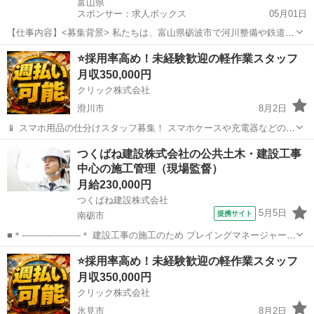
富山県
スポンサー：求人ボックス
05月01日
【仕事内容】<募集背景> 私たちは、富山県砺波市で河川整備や鉄道、
水力発電所などの近代化事業が進められていた時代に「山崎班」とし
正社員
⭐採用率高め！未経験歓迎の軽作業スタッフ
て誕生しました。 以来、「つくる」「築く」「建てる」という確かな
月収350,000円
技術を磨き続け、地域に根ざしたインフラ...
クリック株式会社
滑川市
8月2日
📱 スマホ用品の仕分けスタッフ募集！ スマホケースや充電器などの仕
分け・検品を行うシンプルなお仕事です♪
富山
滑川市
その他
未経験
つくばね建設株式会社の公共土木・建設工事
━━━━━━━━━━━━━━━━ 📲 ご応募はこちら（24時間受付
中心の施工管理（現場監督）
中） https://lin.ee/...
月給230,000円
つくばね建設株式会社
5月5日
提携サイト
南砺市
■＊---------------------＊ 建設工事の施工のため プレイングマネージャー！
工事施工管理 ＊---------------------＊ 公共工事を中心に、 測量～工事に係
富山
南砺市
施工管理
⭐採用率高め！未経験歓迎の軽作業スタッフ
わる期間の施工管理、費用...
月収350,000円
クリック株式会社
氷見市
8月2日