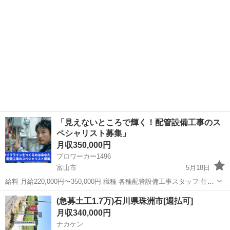
士など） 月給4...
「見えないところで輝く！配管設備工事のス
ペシャリスト募集」
月収350,000円
プロワーカー1496
富山市
5月18日
給料 月給220,000円〜350,000円 職種 各種配管設備工事スタッフ 仕事
内容 工場や企業等のＬＰガスプラントの設計・施工が主なお仕事にな
富山
富山市
その他
未経験
(急募土工1.7万)石川県珠洲市[週払可]
ります。 また、それに伴う各種配管設備工事もお願いします。...
月収340,000円
ナカケン