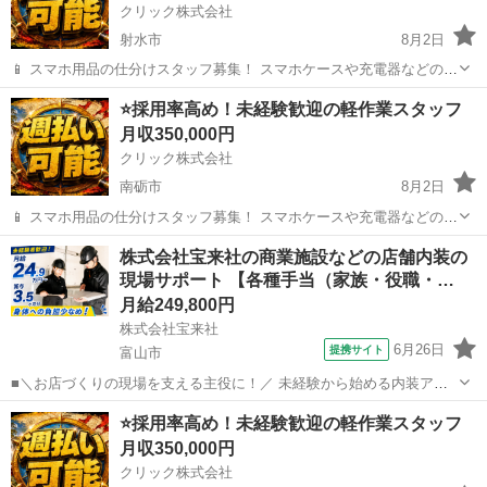
クリック株式会社
射水市
8月2日
📱 スマホ用品の仕分けスタッフ募集！ スマホケースや充電器などの仕
分け・検品を行うシンプルなお仕事です♪
富山
射水市
その他
未経験
⭐採用率高め！未経験歓迎の軽作業スタッフ
━━━━━━━━━━━━━━━━ 📲 ご応募はこちら（24時間受付
月収350,000円
中） https://lin.ee/...
クリック株式会社
南砺市
8月2日
📱 スマホ用品の仕分けスタッフ募集！ スマホケースや充電器などの仕
分け・検品を行うシンプルなお仕事です♪
富山
南砺市
その他
株式会社宝来社の商業施設などの店舗内装の
━━━━━━━━━━━━━━━━ 📲 ご応募はこちら（24時間受付
現場サポート 【各種手当（家族・役職・…
中） https://lin.ee/...
月給249,800円
株式会社宝来社
6月26日
提携サイト
富山市
■＼お店づくりの現場を支える主役に！／ 未経験から始める内装アシ
スタント ▼Q&Aで分かる！この仕事のリアル Ｑ. 力仕事や厳しい上下
富山
富山市
施工管理
⭐採用率高め！未経験歓迎の軽作業スタッフ
関係はある？ Ａ. 重いものを運ぶ作業はほぼナシ！ Ｑ. 働きやすさや
月収350,000円
休みはしっかり...
クリック株式会社