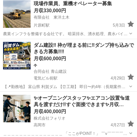
正社員
現場作業員、重機オペレーター募集
事における施工管理業務全般をお任せします。 具体的な仕事内容 ・河
月収330,000円
川の構造物、道路、北陸新幹線の高架橋な...
有限会社 東洋土木
片原町駅
5月3日
農業インフラを整備する会社です。 暗渠排水、湧水処理、農水パイプ
ライン敷設等を主にしています。 公共工事がメインで、富山県呉東(水
富山
高岡市
片原町駅
土木
現場作業員
ダム建設‼️ 枠が埋まる前に‼️ダンプ持ち込みで
橋)から呉西地区(小矢部)等広い範囲で仕事をしています。 年齢50歳以
きる方募集‼️‼️
下 定年はありません。...
月収600,000円
合同会社 青山建設
電気ビル前駅
4月29日
【📍勤務地】 富山県 利賀ダム 【⏰工期】 即日〜約4年（長期案件）
【💰単価（税別）】 ・日勤：7:00〜19:00（休憩1時間） 👉 ¥42,000
富山
富山市
電気ビル前駅
土木
✨オープニングスタッフ✨エアコン設置🔩道
・夜勤：19:00〜7:00（休憩1時間） 👉 ¥52,000...
具を渡すだけ‼️すぐ面接できます✨月収…
月収400,000円
株式会社フォリオ
高岡市
4月27日
＿＿＿＿＿＿＿＿＿＿＿＿＿＿＿ 「ここがPOINT！」 ￣v￣￣￣￣￣