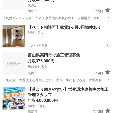
米岸組
南砺市
7月5日
【利賀ダムでの左官、土木工事手元作業員募集‼️】 現場場所：富山県
利賀ダム 単価(税別):手元19000円 宿舎：有（無料） 食事：食堂にて3
富山
南砺市
その他
【ペット相談可】家賃1ヶ月0円物件あり！
食（給与天引き） 人数：2名 土日休み 持ち物：空調服、安全靴、安全
無料アプリ
長靴 提出書...
Ad
ニフティ不動産
富山県高岡市で施工管理募集
月収375,000円
株式会社名石
高岡市
7月4日
二級の施工管理技士を募集します。 土木工事における施工管理業務を
ご担当いただきます。 作業内容 ・河川・護岸工事 ・U字溝交換 ・管
富山
高岡市
施工管理
【昔より働きやすい】労働環境改善中の施工
工事の敷設交換 など 給与 年収：4500000円～ 昇給：あり 賞与：あり
管理スタッフ
...
年収4,000,000円
Ark株式会社
黒部市
7月3日