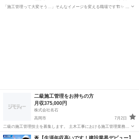
「施工管理って大変そう…」そんなイメージを変える職場です🏗️✨ 働
き方の見直しやサポート体制の強化で、未経験の方も安心して始めや
富山
黒部市
施工管理
未経験
すい環境です！ ーーーーーーーーーーーーーーーーーー ## 🏗️【仕事
内容】 ...
二級施工管理をお持ちの方
月収375,000円
株式会社名石
高岡市
7月2日
二級の施工管理技士を募集します。 土木工事における施工管理業務を
ご担当いただきます。 作業内容 ・河川・護岸工事 ・U字溝交換 ・管
富山
高岡市
施工管理
🌟【生涯年収高いです！建設業界デビュー】
工事の敷設交換 など 給与 年収：4500000円～ 昇給：あり 賞与：あり