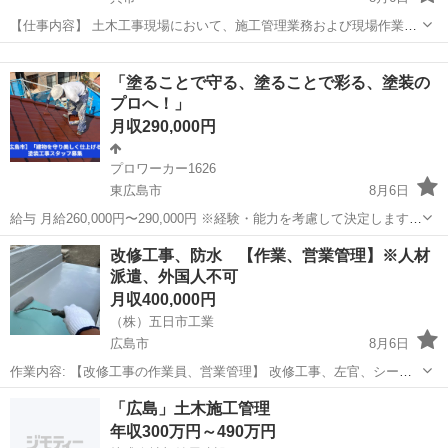
【仕事内容】 土木工事現場において、施工管理業務および現場作業を
幅広く担当していただきます。 現場を安全かつ円滑に進めるための
広島
呉市
施工管理
業務
「司令塔」としての役割を担うポジションです。 ＜主な業務内容＞ ・
「塗ることで守る、塗ることで彩る、塗装の
工程管理（工事スケジ...
プロへ！」
月収290,000円
プロワーカー1626
東広島市
8月6日
給与 月給260,000円〜290,000円 ※経験・能力を考慮して決定します。
募集職種 塗装工事スタッフ（未経験者・経験者歓迎） 住宅・ビル・工
広島
東広島市
その他
未経験
改修工事、防水 【作業、営業管理】※人材
場などの外壁や内装の塗装工事を担当します。未経験者は基礎から
派遣、外国人不可
し...
月収400,000円
（株）五日市工業
広島市
8月6日
作業内容: 【改修工事の作業員、営業管理】 改修工事、左官、シーリ
ング、防水、塗装。基本的に建物(一軒家〜マンション、ビル、学校な
広島
広島市
その他
左官
「広島」土木施工管理
ど)を修繕する仕事です。 ※お客様とコミニケーションをとる事が頻繁
年収300万円～490万円
にあるので外国人の方は募...