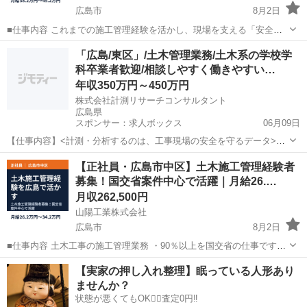
広島市
8月2日
■仕事内容 これまでの施工管理経験を活かし、現場を支える「安全の
専門職」として活躍できます。 現場常駐ではなく本社から各現場を巡
広島
広島市
土木
業務
「広島/東区」/土木管理業務/土木系の学校学
回します。 安全パトロール、安全会議等の準備、書類や法のチェック
科卒業者歓迎/相談しやすく働きやすい…
など、 安全に関する業務...
年収350万円～450万円
株式会社計測リサーチコンサルタント
広島県
スポンサー：求人ボックス
06月09日
【仕事内容】<計測・分析するのは、工事現場の安全を守るデータ>最
新技術を駆使し、社会インフラの安全を守ります。 当社独自の福利厚
正社員
【正社員・広島市中区】土木施工管理経験者
生が豊富/資格保有者が多数在籍。成長をサポートします! <仕事の流れ
募集！国交省案件中心で活躍｜月給26.…
> 現場でのデータ計測 センサーや...
月収262,500円
山陽工業株式会社
広島市
8月2日
■仕事内容 土木工事の施工管理業務 ・90％以上を国交省の仕事です。
道路改良や橋梁工事が得意。 ・6年連続ゴールドカードを受章。 ・中
広島
広島市
土木
業務
【実家の押し入れ整理】眠っている人形あり
国地方整備局発注工事で受注額トップになりました。 ・地場ゼネコン
ませんか？
として、広島...
状態が悪くてもOK🙆‍♀️査定0円‼️