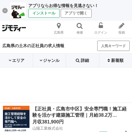
アプリならお得な情報を見逃さない！
インストール
アプリで開く
広島県
検索
ログイン
投稿
広島県の土木の正社員の求人情報
人気キーワード
エリア
ジャンル
詳細
新着順
【正社員・広島市中区】安全専門職！施工経
験を活かす建築施工管理｜月給38.2万…
月収381,900円
山陽工業株式会社