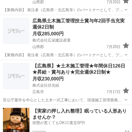
山県郡
7月20日
【業務内容】 発注者（広島県・北広島等）のパートナーとして、プロ
ジェクトの完遂まで全権を掌握します。 ＊工程管理：冬季の降雪変動
広島
山県郡
施工管理
広島県土木施工管理技士賞与年2回手当充実
を計算に入れた「攻め」のスケジュール立案。 ＊品質管理：3次元デ
週休2日制
ータを用いた高度な品質担保...
月収285,000円
株式会社広栄建設産業
山県郡
7月20日
【業務内容】 発注者（広島県・北広島等）のパートナーとして、プロ
ジェクトの完遂まで全権を掌握します。 ＊工程管理：冬季の降雪変動
広島
山県郡
施工管理
退職金
【広島県】★土木施工管理★年間休日126日
を計算に入れた「攻め」のスケジュール立案。 ＊品質管理：3次元デ
★昇給・賞与あり★完全週休2日制★
ータを用いた高度な品質担保...
月収230,000円
株式会社伏光組
広島市
7月17日
官公庁案件を中心とした土木一式工事において、現場施工管理業務を
お任せします。 工程・品質・安全・原価の各管理を担い、現場を円滑
広島
広島市
施工管理
未経験
【実家の押し入れ整理】眠っている人形あり
に進めていただくポジションです。 《主な施工領域》 ・道路・交通イ
ませんか？
ンフラ（道路改良・舗装・橋...
状態が悪くてもOK🙆‍♀️査定0円‼️
Ad
COYASH