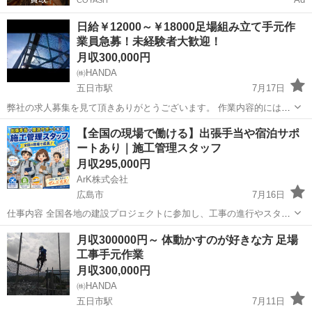
日給￥12000～￥18000足場組み立て手元作
業員急募！未経験者大歓迎！
月収300,000円
㈱HANDA
五日市駅
7月17日
弊社の求人募集を見て頂きありがとうございます。 作業内容的には足
場組み立て、解体作業の手元作業、軽作業を行って頂きます。 未経験
広島
広島市
五日市駅
土木
足場
【全国の現場で働ける】出張手当や宿泊サポ
の方でもすぐ出来る作業となっており、又私達もサポート致しますの
ートあり｜施工管理スタッフ
でご安心ください。 弊社では主に大...
月収295,000円
ArK株式会社
広島市
7月16日
仕事内容 全国各地の建設プロジェクトに参加し、工事の進行やスタッ
フの安全を管理する仕事です。 工場、物流施設、商業施設、ホテル、
広島
広島市
施工管理
月収300000円～ 体動かすのが好きな方 足場
公共施設など、さまざまな建物の建設に関わります。 主な業務内容は
工事手元作業
以下の通りです...
月収300,000円
㈱HANDA
五日市駅
7月11日