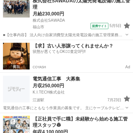
株式会社SAWADAの太陽光発電設備の施工管
る気があれば親方可能です。 ⸻ ✅ 【本文】 🔹仕事内容 福山市を
理
中心に、住宅・マンシ...
月給230,000円
株式会社SAWADA
5月5日
提携サイト
福山市
■【仕事内容】 法人向け自家消費型太陽光発電設備の施工管理業務を
担当していただきます。お客様の電気使用状況や建物の特性をヒアリ
広島
福山市
鳶職
【求】古い人形譲ってくれませんか？
ングし、現地調査や工程管理を行いながら、工事の進捗と品質を担保
状態が悪くてもOK🙆‍♀️査定0円‼️
します。社内の専門チームとの連携によ...
Ad
COYASH
電気通信工事 大募集
月収250,000円
K.I.TECH株式会社
江波駅
7月23日
電気通信の工事にともなう作業員の募集です。 主にケーブルテレビ等
の工事になります。 試用期間有 車通勤可能 休憩時間有 休日有 試用期
広島
広島市
江波駅
土木
【正社員で手に職】未経験から始める施工管
間終了後各手当有
理スタッフ👷
年収4,100,000円