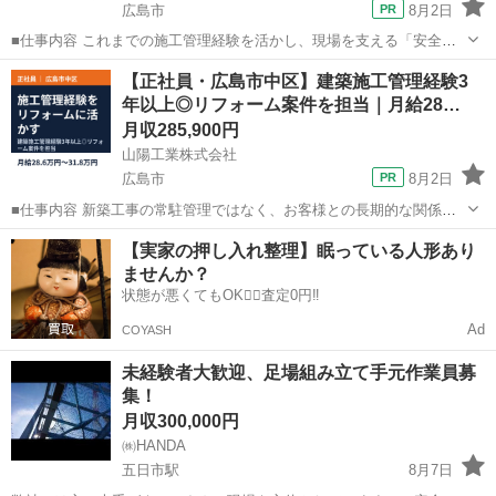
広島市
8月2日
■仕事内容 これまでの施工管理経験を活かし、現場を支える「安全の
専門職」として活躍できます。 現場常駐ではなく本社から各現場を巡
広島
広島市
土木
業務
【正社員・広島市中区】建築施工管理経験3
回します。 安全パトロール、安全会議等の準備、書類や法のチェック
年以上◎リフォーム案件を担当｜月給28…
など、 安全に関する業務...
月収285,900円
山陽工業株式会社
広島市
8月2日
■仕事内容 新築工事の常駐管理ではなく、お客様との長期的な関係作
りを重視します。 今まで依頼をして貰ったお客様を中心に依頼を受け
広島
広島市
土木
株式会社
【実家の押し入れ整理】眠っている人形あり
メンテ・修繕・改修・増築等大小様々な工事を受注します。 あなたの
ませんか？
今までの経験を活かし、施工...
状態が悪くてもOK🙆‍♀️査定0円‼️
Ad
COYASH
未経験者大歓迎、足場組み立て手元作業員募
集！
月収300,000円
㈱HANDA
五日市駅
8月7日