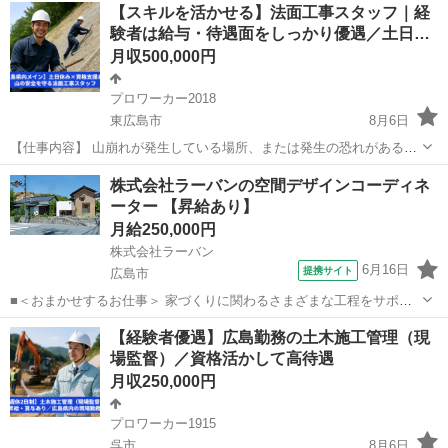
広島
福山市
その他
【スキルを活かせる】法面工事スタッフ｜経
現場作業員 【仕事内容】 道路...
験者は給与・待遇面をしっかり優遇／土日…
月収500,000円
プロワーカー2018
東広島市
8月6日
【仕事内容】 山崩れが発生している場所、または発生の恐れがある場
所での法面工事を行います。 ブロック積、アミ張り、ネット張り、吹
広島
東広島市
その他
法面
株式会社ラーバンの空間デザインコーディネ
付作業などを中心に、現場ごとに必要な作業を担当します。女性の方
ーター 【昇給あり】
は軽作業のみとなります。 ...
月給250,000円
株式会社ラーバン
6月16日
提携サイト
広島市
■＜おまかせするお仕事＞ 家づくりに関わるさまざまな工程をサポー
トしながら、 徐々にステップアップできるポジションです。 ＋…・…
広島
広島市
施工管理
【経験者優遇】広島勤務の土木施工管理（現
＊…・…＊…・…＊…・…＊…・…＋ 主な業務内容 ・図面（施工
場監督）／資格活かして高待遇
図）の作成サポート ・現場...
月収250,000円
プロワーカー1915
呉市
8月6日