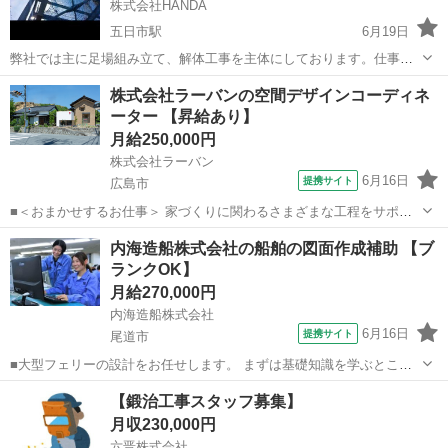
株式会社HANDA
五日市駅
6月19日
弊社では主に足場組み立て、解体工事を主体にしております。仕事内
容としては手元の作業を行って頂き、私達のサポートをしてくださる
広島
広島市
五日市駅
土木
足場
株式会社ラーバンの空間デザインコーディネ
方を募集しております。 又弊社は主に大手ゼネコンさんの現場での仕
ーター 【昇給あり】
事となりますので安全面、衛生面共に充...
月給250,000円
株式会社ラーバン
6月16日
提携サイト
広島市
■＜おまかせするお仕事＞ 家づくりに関わるさまざまな工程をサポー
トしながら、 徐々にステップアップできるポジションです。 ＋…・…
広島
広島市
施工管理
内海造船株式会社の船舶の図面作成補助 【ブ
＊…・…＊…・…＊…・…＊…・…＋ 主な業務内容 ・図面（施工
ランクOK】
図）の作成サポート ・現場...
月給270,000円
内海造船株式会社
6月16日
提携サイト
尾道市
■大型フェリーの設計をお任せします。 まずは基礎知識を学ぶところ
からのスタートです。 そのあとに実践を交えながら、図面の読み方や
広島
尾道市
CAD
【鍛治工事スタッフ募集】
作成方法を覚えていきます！ 具体的には… ・手書きではなくPCのツ
月収230,000円
ールを使用！ ・しっかり実...
六晋株式会社