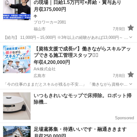
の現場｜日給1.5万円可×昇給・賞与あり
月収375,000円
プロワーカー2081
福山市
7月9日
【給与】 11,000円～15,000円 ※3年以上の経験があれば13,000円～ ※
経験・能力を考慮し、面接時に相談のうえ決定 【募集職種】 塗装工・
広島
福山市
その他
未経験
【資格支援で成長✅】働きながらスキルアッ
防水工 【仕事内容】 外壁塗装工事および防水工事を...
プできる施工管理スタッフ👷‍♂️
年収4,200,000円
Ark株式会社
広島市
7月8日
「今の仕事のままだとスキルが残るか不安…」 「働きながら資格や専
門知識を身につけたい」 そんな方におすすめの施工管理サポートのお
広島
広島市
施工管理
未経験
仕事です✨ 未経験からでも正社員スタートOK！ 資格取得支援制度を
活用しながら、 ...
足場鳶募集・待遇いいです・融通ききます
月収250,000円