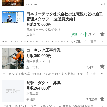
Ad
COYASH
日本リーテック株式会社の送電線などの施工
管理スタッフ 【交通費支給】
月給270,000円
日本リーテック株式会社
6月12日
提携サイト
広島市
■～・～・～・～・～・～・～・～・～・～・～ ＼POINT／ ＊賞与5
ヶ月分 ＊年間休日125日 ＊大手電力各社が主要取引先！ ＊じっくり育
広島
広島市
施工管理
コーキング工事作業
てる研修制度あり！ ＊一生モノの国家資格取得を手厚くサポート！
月収300,000円
～・～・～・～・...
有限会社シンライン
五日市駅
7月31日
コーキング工事作業に従事していただける方を募集します。主に建築
現場において、コーキングの施工を担当していただきます。未経験者
広島
広島市
五日市駅
内装職人
配管、ダクト工募集
大歓迎！！ 施工品質の向上を目指し、現場での作業を通じて技術力を
月収264,000円
磨いていただきます。
本藤工業
安浦駅
7月30日
半導体、テナント、プラント等 ダクト、配管敷設の作業員を募集いた