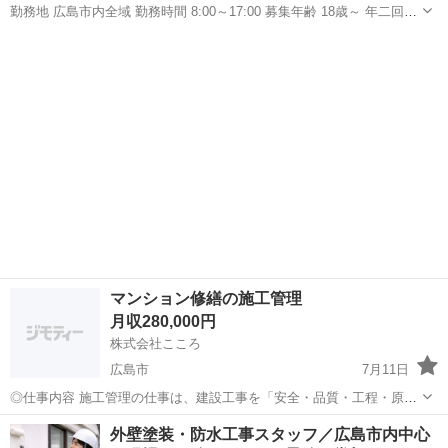
勤務地 広島市内全域 勤務時間 8:00～17:00 募集年齢 18歳～ 年二回賞
与有り 年一回社内研修有(前年は台湾) 退職金有り 各種保険完備(社会
広島
広島市
五日市駅
土木
足場
保険 厚生年金等) 未経験者大歓迎 経験者優遇 弊社は足場工事を主...
マンション修繕の施工管理
月収280,000円
株式会社こころ
広島市
7月11日
◎仕事内容 施工管理の仕事は、建設工事を「安全・品質・工程・原
価」 の4つの面から管理し、現場を計画通りに完成させる司令塔 とし
広島
広島市
施工管理
未経験
外壁塗装・防水工事スタッフ／広島市内中心
て、職人や協力会社を調整しながら工事全体を動かす 役割です。 ...