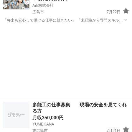
Ark株式会社
広島市
7月22日
「将来も安心して働ける仕事に就きたい」 「未経験から専門スキルを
身につけたい」 そんな方におすすめなのが、施工管理のお仕事です🏗️
広島
広島市
施工管理
未経験
経験や資格がなくても大丈夫！ 研修制度や先輩社員のサポートが充実
している...
多能工の仕事募集 現場の安全を見てくれ
る方
月収350,000円
YUMEKANA
東広島市
7月21日