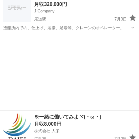
月収320,000円
す。 年齢 18歳～ 送迎...
J Company
尾道駅
7月3日
造船所内での、仕上げ、溶接、足場等、クレーンのオペレーター。 そ
の他、土木解体作業等があります！ 上記以外の職種を希望の方がいれ
広島
尾道市
尾道駅
土木
社員
ば、是非相談応じます！ 可能な方は出張の仕事もございます！ 仕事内
容的には、難しくはなく未経...
※一緒に働いてみよヾ(・ω・)ゞ
月収8,000円
株式会社 大栄
広島市
7月2日