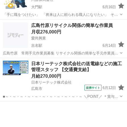
大門駅
6月16日
「手に職をつけたい」 「将来は人に頼られる職人になりたい」 そん
なあなたを待っています。 学歴や経験は一切不問。 必要なのは「や
広島
福山市
大門駅
その他
未経験
広島竹原リサイクル関係の簡単な作業員
ってみたい」という気持ちだけです。 ■仕事内容 工場や建設現場での
月収276,000円
鍛治工事・溶接・金属加工を行い...
愛尚興業
吉名駅
6月14日
広島竹原 常用手元作業員募集 リサイクル関係の簡単な手元作業員に
なります 仕事は楽です ※性別 男女、年齢問わず（元気な方） ※雇
広島
竹原市
吉名駅
その他
日本リーテック株式会社の送電線などの施工
用、労災あり ※時間 8時〜17時程度 ※出勤日数は20日〜25日程度 ※
管理スタッフ 【交通費支給】
日当 ¥...
月給270,000円
日本リーテック株式会社
6月12日
提携サイト
広島市
■～・～・～・～・～・～・～・～・～・～・～ ＼POINT／ ＊賞与5
ヶ月分 ＊年間休日125日 ＊大手電力各社が主要取引先！ ＊じっくり育
広島
広島市
施工管理
てる研修制度あり！ ＊一生モノの国家資格取得を手厚くサポート！
～・～・～・～・...