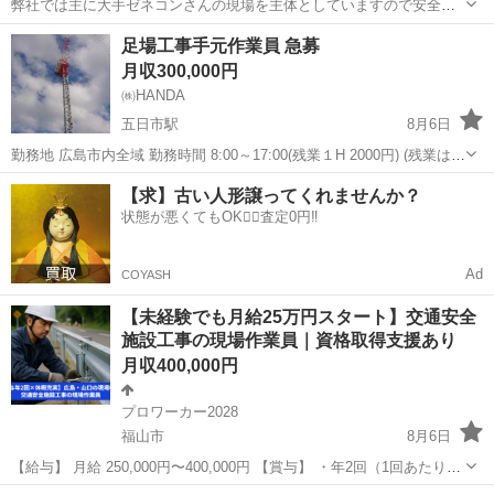
弊社では主に大手ゼネコンさんの現場を主体としていますので安全
面、衛生面共に充実しております。 又、資格等の取得もバックアップ
広島
広島市
五日市駅
土木
足場
足場工事手元作業員 急募
しており、貴方の手に職を付ける良い機会だと思っております。 作業
月収300,000円
的には足場組み立て、解体作業の手元作...
㈱HANDA
五日市駅
8月6日
勤務地 広島市内全域 勤務時間 8:00～17:00(残業１H 2000円) (残業は滅
多にありません) 日給12000円～ 募集年齢 18歳～ 少人数の会社なので
広島
広島市
五日市駅
土木
足場
【求】古い人形譲ってくれませんか？
より仕事を丁寧に教えられる事は勿論、入る現場が大手ゼネコン...
状態が悪くてもOK🙆‍♀️査定0円‼️
Ad
COYASH
【未経験でも月給25万円スタート】交通安全
施設工事の現場作業員｜資格取得支援あり
月収400,000円
プロワーカー2028
福山市
8月6日
【給与】 月給 250,000円〜400,000円 【賞与】 ・年2回（1回あたり
200,000円〜1,000,000円） ・決算賞与（※業績による） 【募集職種】