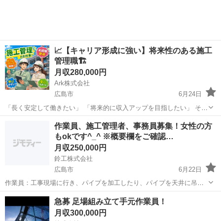
礎から習得していただき...
📈【キャリア形成に強い】将来性のある施工
管理職🏗️
月収280,000円
Ark株式会社
広島市
6月24日
「長く安定して働きたい」 「将来的に収入アップを目指したい」 そん
な方におすすめの施工管理スタッフ募集です✨ 未経験からでも経験を
広島
広島市
施工管理
未経験
作業員、施工管理者、事務員募集！女性の方
積みながら、専門スキルとキャリアを築いていけます😊 ーーーーーー
もokです^_^ ※概要欄をご確認…
ーーーー ...
月収250,000円
鈴工株式会社
広島市
6月22日
作業員：工事現場に行き、パイプを加工したり、パイプを天井に吊っ
たりするお仕事です。実際にしていただくお仕事はそれぞれの方の力
広島
広島市
その他
事務員
急募 足場組み立て手元作業員！
量に合わせて、作業していただくので、筋力が少ない方や、女性の方
月収300,000円
でも安心してお仕事できます^_^ 施...