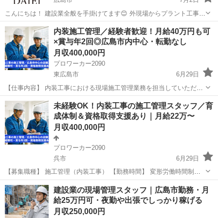
こんにちは！ 建設業全般を手掛けてます😊 外現場からプラント工事ま
で👷‍♂️ 広島を拠点に全国各地でお仕事があります(*^^*) 基本初めはどの
広島
広島市
その他
社員
内装施工管理／経験者歓迎！月給40万円も可
現場でも手元作業員からになりますのでどなたでも出来るお仕事とな
×賞与年2回◎広島市内中心・転勤なし
っております(๑•...
月収400,000円
プロワーカー2090
東広島市
6月29日
【仕事内容】 内装工事における現場施工管理業務を担当していただき
ます。 内装工事とは、完成した建物の内部を整える工事で、主に以下
広島
東広島市
施工管理
未経験
未経験OK！内装工事の施工管理スタッフ／育
のような内容が該当します。 ・間仕切り壁の設置 ・建具の取り付け
成体制＆資格取得支援あり｜月給22万〜
・床、壁、天井の...
月収400,000円
プロワーカー2090
呉市
6月29日
【募集職種】 施工管理（内装工事） 【勤務時間】 変形労働時間制（1
か月単位） ・8:30〜17:30 ・17:00〜5:00 ※時期により勤務時間の変動
広島
呉市
施工管理
未経験
建設業の現場管理スタッフ｜広島市勤務・月
あり ※日勤のみの勤務：月20回程度 ※夜勤のみの...
給25万円可・夜勤や出張でしっかり稼げる
月収250,000円