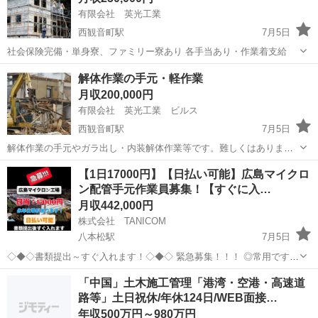
有限会社 英光工業
西観音町駅
7月5日
社会保険完備・単身寮、ファミリー寮あり 各手当あり・作業着支給
広島
広島市
西観音町駅
鳶職
解体作業の手元・軽作業
月収200,000円
有限会社 英光工業 ビルス
西観音町駅
7月5日
解体作業の手元やガラ出し・内装解体作業等です。難しくはありませ
ん。
広島
広島市
西観音町駅
その他
【1日17000円】【日払い可能】広島マイクロ
ン配管手元作業員募集！【すぐに入…
月収442,000円
株式会社 TANICOM
八本松駅
7月5日
◇◆◇書類提出～すぐ入れます！◇◆◇ 緊急募集！！！ ◎常用ですの
で工期なく永年働けます ■■給料日払いシステム導入事業所■■ ２４時
広島
東広島市
八本松駅
土木
サイト
「中国」土木施工管理「港湾・空港・高速道
間３６５日いつでも日払いできます ネットを利用し誰にも知...
路等」土日祝休/年休124日/WEB面接…
年収500万円～980万円