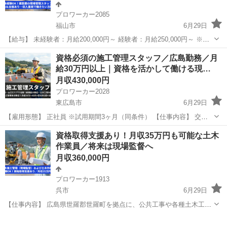
プロワーカー2085
福山市
6月29日
【給与】 未経験者：月給200,000円～ 経験者：月給250,000円～ ※経
験・能力を考慮して決定します ※試用期間あり（期間中の条件は面接
広島
福山市
その他
未経験
資格必須の施工管理スタッフ／広島勤務／月
時に説明） 【募集職種】 現場管理スタッフ 【仕事内容】 ...
給30万円以上｜資格を活かして働ける現…
月収430,000円
プロワーカー2028
東広島市
6月29日
【雇用形態】 正社員 ※試用期間3ヶ月（同条件） 【仕事内容】 交通
安全施設工事・土木工事・舗装工事などの施工管理業務を担当してい
広島
東広島市
施工管理
業務
資格取得支援あり！月収35万円も可能な土木
ただきます。 広島県・山口県内の現場が中心です。 ＜主な業務内容＞
作業員／将来は現場監督へ
・建...
月収360,000円
プロワーカー1913
呉市
6月29日
【仕事内容】 広島県世羅郡世羅町を拠点に、公共工事や各種土木工事
の現場に携わります。 担当は施工管理および土木作業で、経験や資格
広島
呉市
その他
土木作業員
に応じて業務をお任せします。 未経験の方も歓迎しており、業務は基