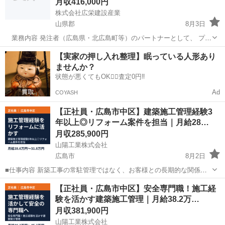
月収416,000円
株式会社広栄建設産業
山県郡
8月3日
業務内容 発注者（広島県・北広島町等）のパートナーとして、 プロ
ジェクトの完遂まで全権を掌握します。 ※工程管理：冬季の除雪変動
広島
山県郡
施工管理
退職金
【実家の押し入れ整理】眠っている人形あり
費を計算に入れた「攻め」のスケジュール立案。 ※品質管理：3次元
ませんか？
データを用いた高度な品...
状態が悪くてもOK🙆‍♀️査定0円‼️
Ad
COYASH
【正社員・広島市中区】建築施工管理経験3
年以上◎リフォーム案件を担当｜月給28…
月収285,900円
山陽工業株式会社
広島市
8月2日
■仕事内容 新築工事の常駐管理ではなく、お客様との長期的な関係作
りを重視します。 今まで依頼をして貰ったお客様を中心に依頼を受け
広島
広島市
土木
株式会社
【正社員・広島市中区】安全専門職！施工経
メンテ・修繕・改修・増築等大小様々な工事を受注します。 あなたの
験を活かす建築施工管理｜月給38.2万…
今までの経験を活かし、施工...
月収381,900円
山陽工業株式会社