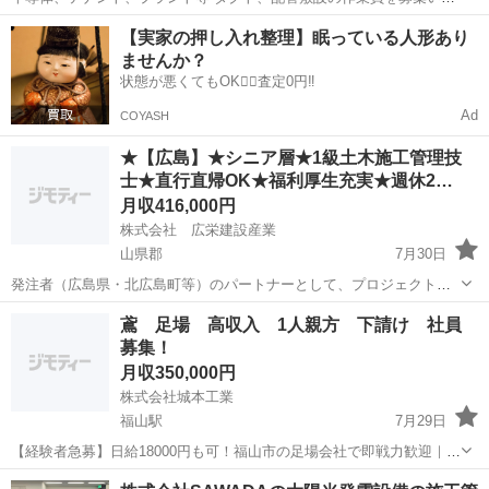
します。 現場により作業時間は変わりますが 基本的に8:00〜17:00が
広島
東広島市
安浦駅
その他
ダクト
【実家の押し入れ整理】眠っている人形あり
定時です。 残業代はもちろん支給いたします。 試用期間3ヶ月 未経験
ませんか？
12000円〜...
状態が悪くてもOK🙆‍♀️査定0円‼️
Ad
COYASH
★【広島】★シニア層★1級土木施工管理技
士★直行直帰OK★福利厚生充実★週休2…
月収416,000円
株式会社 広栄建設産業
山県郡
7月30日
発注者（広島県・北広島町等）のパートナーとして、プロジェクトの
完遂まで全権を掌握します。 ＊工程管理：冬季の降雪変動を計算に入
広島
山県郡
施工管理
鳶 足場 高収入 1人親方 下請け 社員
れた「攻め」のスケジュール立案。 ＊品質管理：3次元データを用い
募集！
た高度な品質担保。 ＊安全管...
月収350,000円
株式会社城本工業
福山駅
7月29日
【経験者急募】日給18000円も可！福山市の足場会社で即戦力歓迎｜・
安定現場多数 年齢不問 経験少なくても下請け可能 未経験でもや
広島
福山市
福山駅
鳶職
足場