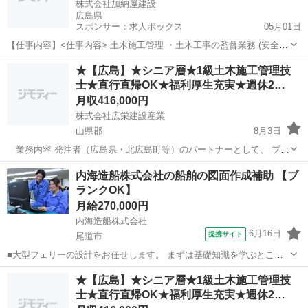
株式会社加納屋建設
広島県
スポンサー：求人ボックス
05月01日
【仕事内容】<仕事内容> 土木施工管理 ・土木工事の監督業務 (安全管
理、施工管理、書類作成 「パソコン使用」) 【経験・資格】<必要な経
正社員
★【広島】★シニア層★1級土木施工管理技
験等> 土木工事において主任技術者又は現場代理人としての経験を有
士★直行直帰OK★福利厚生充実★週休2…
すること。 <必要な免許・資...
月収416,000円
株式会社広栄建設産業
山県郡
8月3日
業務内容 発注者（広島県・北広島町等）のパートナーとして、 プロ
ジェクトの完遂まで全権を掌握します。 ※工程管理：冬季の除雪変動
広島
山県郡
施工管理
退職金
内海造船株式会社の船舶の図面作成補助 【ブ
費を計算に入れた「攻め」のスケジュール立案。 ※品質管理：3次元
ランクOK】
データを用いた高度な品...
月給270,000円
内海造船株式会社
6月16日
提携サイト
尾道市
■大型フェリーの設計をお任せします。 まずは基礎知識を学ぶところ
からのスタートです。 そのあとに実践を交えながら、図面の読み方や
広島
尾道市
CAD
★【広島】★シニア層★1級土木施工管理技
作成方法を覚えていきます！ 具体的には… ・手書きではなくPCのツ
士★直行直帰OK★福利厚生充実★週休2…
ールを使用！ ・しっかり実...