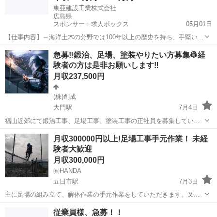
東亜建設工業株式会社
広島県
スポンサー：求人ボックス
05月01日
【仕事内容】～海洋土木の分野では100年以上の歴史を持ち、手堅い経
営と技術力で知られた会社～ 業務概要: ・港湾・空港・トンネル・ダ
正社員
急募‼️鍛治、足場、塗装やりたい方募集👷経
ム・高速道路・鉄道などの工事現場にて土木施工管理業務に携わって
験者の方は是非お願いします‼️
いただきます。 ・工種ごとの分業では...
月収237,500円
(株)創成
大門駅
7月4日
福山近郊にて鍛治工事、足場工事、塗装工事の正社員を募集していま
す！ 《業務内容》 ＊鍛治工事 プラント内における補修工事、機械据
広島
福山市
大門駅
その他
鍛治
月収300000円以上!足場工事手元作業！ 未経
付工事などです。 ＊足場工事 プラント内、民家、マンションなどの足
験者大歓迎
場工事です。 ＊塗装工事...
月収300,000円
㈱HANDA
五日市駅
7月3日
主に足場の組み立て、解体作業の手元作業をしていただきます。又広
島市内を中心に足場工事を行っており、タワークレーン組み立て、解
広島
広島市
五日市駅
土木
従業員様、急募！！
体作業等も行っております。 興味ある方、経験者、未経験者大歓迎で