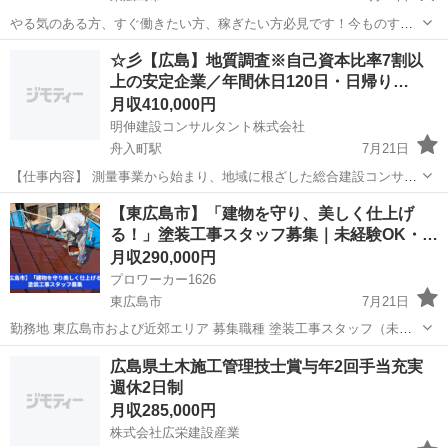
やる気のある方、すぐ働きたい方、稼ぎたい方必見です！今ものすご
く忙しくなって人手が足りないので助けて下さい。
広島
東広島市
施工管理
多能工
☆彡【広島】地質調査※自己資本比率7割以
勤務地 広島県
上の安定企業／年間休日120日・日帰り…
東広島市 時間 ８時00〜17時00 (...
月収410,000円
明伸建設コンサルタント株式会社
舟入町駅
7月21日
【仕事内容】 測量事業から始まり、地域に根ざした総合建設コンサル
タントである当社にて、 地質調査業務をご担当いただきます。 広島県
広島
広島市
舟入町駅
測量
【東広島市】「建物を守り、美しく仕上げ
の公共工事をメインで受注しているため、長期出張がなく、 広島で腰
る！」塗装工事スタッフ募集｜未経験OK・…
を据えて長期的に活躍す...
月収290,000円
プロワーカー1626
東広島市
7月21日
勤務地 東広島市および近郊エリア 募集職種 塗装工事スタッフ（未経
験者・経験者歓迎） 住宅・ビル・工場などの外壁や内装の塗装工事を
広島
東広島市
その他
未経験
広島県土木施工管理技士賞与年2回手当充実
担当します。未経験者は基礎からしっかり学び、経験者はスキルによ
週休2日制
ってお給料要相談！ ...
月収285,000円
株式会社広栄建設産業