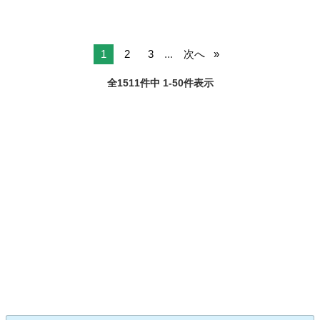
1
2
3
...
次へ
全1511件中 1-50件表示