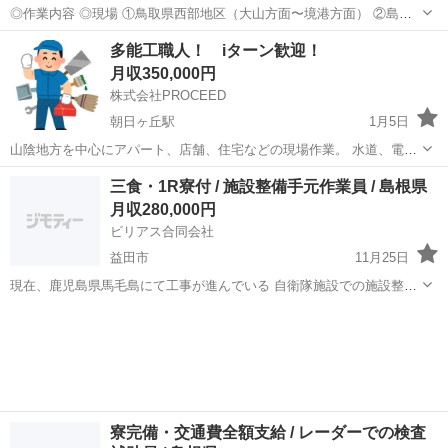
◎作業内容 ◎現場 ①鳥取県西部地区（大山方面〜境港方面） ②島根
県 発電プラント ◎作業内容 ①解体工、土木工 ※未経験でも可
島根
松江市
土木
未経験
多能工職人！ iターン歓迎！
※力、体力仕事が多いです。 ②鍛冶工 ※溶接、鉄骨（小さい物〜
月収350,000円
大きい物）を加工、...
株式会社PROCEED
朝日ヶ丘駅
1月5日
山陰地方を中心にアパート、店舗、住宅などの現場作業。 水道、電
気、大工、内装等経験者の方優遇。 勤務時間 8時〜17時30分 休憩2
島根
松江市
朝日ヶ丘駅
内装職人
多能工
三食・1R寮付 / 施設整備手元作業員 / 島根県
時間 給料 月給 25万〜38.5万 日払い 12000円〜18000
月収280,000円
円
ビリアス合同会社
益田市
11月25日
現在、鹿児島県馬毛島にて工事が進んでいる 自衛隊施設での施設整備
手元作業のお仕事です。 【仕事内容】 ・現場の掃除 ・報告書の作成
島根
益田市
土木
業務
・道具などの準備 ・派材等の運搬作業 ・作業員のサポート など こ
の...
寮完備・交通費全額支給 / レーダーでの検査