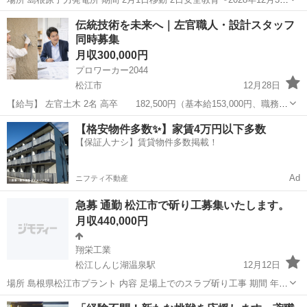
迄 最低3ヶ月契約 内容 ダクト据付 付随サポート取付 足場仮設 手元の
島根
松江市
朝日ヶ丘駅
その他
職人
伝統技術を未来へ｜左官職人・設計スタッフ
みOKです 人員 職人or手元 50名 単価 職人 税別2000...
同時募集
月収300,000円
プロワーカー2044
松江市
12月28日
【給与】 左官土木 2名 高卒 182,500円（基本給153,000円、職務給
25,000円、道具手当4,500円） 未経験者201,500円（基本給172,000
島根
松江市
その他
左官
【格安物件多数✨】家賃4万円以下多数
円、職務給25,000円、道具手当4,500円） ...
【保証人ナシ】賃貸物件多数掲載！
Ad
ニフティ不動産
急募 通勤 松江市で斫り工募集いたします。
月収440,000円
翔栄工業
松江しんじ湖温泉駅
12月12日
場所 島根県松江市プラント 内容 足場上でのスラブ斫り工事 期間 年明
け1月〜年内 単価 税別20000円 人数 最低5名 可能であれば5名〜10名
島根
松江市
松江しんじ湖温泉駅
土木
一人親方