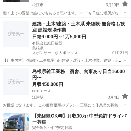
松江市
3月10日
働く上での要望は誰にでもあると思います。 ✅ 「今日住む場所がな
い、即入寮したい」 ✅ 「手持ちがピンチ、明日日払いが欲しい」 ✅
島根
松江市
土木
建築・土木/建築・土木系 未経験·無資格も歓
「経験ないけど、とにかく稼ぎたい」 私たちにご相談いただければ、
迎 建設現場作業
そんなあ...
日給9,000円～1万5,000円
有限会社細田建設
島根県
スポンサー：求人ボックス
07月31日
【仕事内容】<職種> 工事現場 [正]建築・建設・土木作業、建築・土木
その他 <雇用形態> 正社員 <給与> [正]日給9,000円～15,000円 日給
正社員
島根県雑工業務 宿舎、食事あり日当16000
9,000円～15,000円 月額207,000円～345,000円 日給9...
円〜
月収450,000円
nextエース
江津駅
3月4日
お世話になります。 この度島根県のプラント工場にて作業員の募集を
しています。 雑工業務となっており 軽作業が主となります。 基本日
島根
江津市
江津駅
その他
業務
【未経験OK🚚】月収30万↑中型免許ドライバ
曜日休み 宿舎は1人一部屋を手配致します 食事も宿舎についてない場
ー募集
合は 1日あたり150...
完全週休2日で安定転職