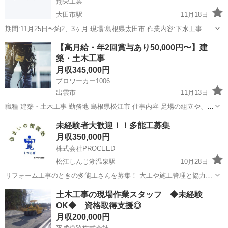
翔栄工業
大田市駅
11月18日
期間:11月25日〜約2、3ヶ月 現場:島根県太田市 作業内容:下水工事手
元 ダンプ 単価 人工/15,000 税別 必須 中型免許 ※宿あり。 支払
島根
大田市
大田市駅
その他
【高月給・年2回賞与あり50,000円〜】建
い: 末締め翌々月5日
築・土木工事
月収345,000円
プロワーカー1006
出雲市
11月13日
職種 建築・土木工事 勤務地 島根県松江市 仕事内容 足場の組立や、土
木工事、建物解体工事などが主なお仕事です。 ※未経験者の採用実績
島根
出雲市
その他
未経験
未経験者大歓迎！！多能工募集
あり ※各種資格取得（足場作業主任者・玉掛けなど）を目指せま
月収350,000円
す。...
株式会社PROCEED
松江しんじ湖温泉駅
10月28日
リフォーム工事のときの多能工さんを募集！ 大工や施工管理と協力し
て、 建物、店舗、新築住宅、住宅リフォームに関する仕事です。 ◆大
島根
松江市
松江しんじ湖温泉駅
内装職人
未経験
土木工事の現場作業スタッフ ◆未経験
工作業・修繕工事・造作大工等、 様々な作業に対応していただく仕事
OK◆ 資格取得支援◎
になります・基本は会社...
月収200,000円