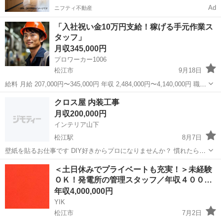
Ad
ニフティ不動産
「入社祝い金10万円支給！稼げる手元作業ス
タッフ」
月収345,000円
プロワーカー1006
松江市
9月18日
給料 月給 207,000円〜345,000円 年収 2,484,000円〜4,140,000円 職種
手元作業スタッフ 仕事内容 機械設備、配管工事、溶接工事などの現場
島根
松江市
その他
未経験
クロス屋 内装工事
における手元、雑工、軽作業が主なお...
月収200,000円
インテリア山下
松江駅
8月7日
壁紙を貼るお仕事です DIY好きからプロになりませんか？ 慣れたら1
人で現場回っていただきます 女性でも大丈夫です 車の免許は必要です
島根
松江市
松江駅
内装職人
DIY
＜土日休みでプライベートも充実！＞未経験
日曜祝日が休みです
ＯＫ！発電所の管理スタッフ／年収４００…
年収4,000,000円
YIK
松江市
7月2日