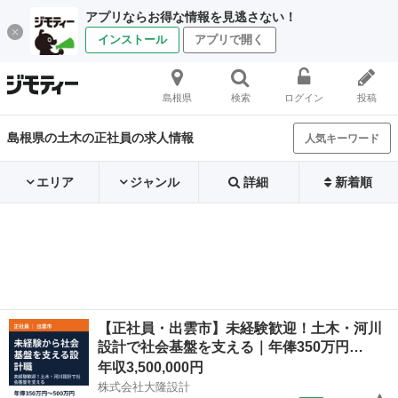
アプリならお得な情報を見逃さない！
インストール
アプリで開く
島根県
検索
ログイン
投稿
島根県の土木の正社員の求人情報
人気キーワード
エリア
ジャンル
詳細
新着順
【正社員・出雲市】未経験歓迎！土木・河川
設計で社会基盤を支える｜年俸350万円…
年収3,500,000円
株式会社大隆設計