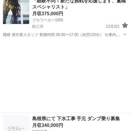
「経験不問！新たな挑戦を応援します、鳶職
交通費支給 末締め翌月末払い 建設業許可 ...
スペシャリスト」
月収375,000円
プロワーカー1006
松江市
12月3日
職種 鳶作業スタッフ 勤務時間 08:00〜17:00（休憩120分） 仕事内容
建設現場における足場の組立や解体、土木工事、建物解体工事などが
島根
松江市
鳶職
未経験
主なお仕事になります。 未経験者積極採用中！初めは簡単な...
島根県にて 下水工事 手元 ダンプ乗り募集
月収340,000円