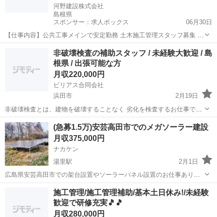
河野建設株式会社
島根県
スポンサー：求人ボックス
06月30日
【仕事内容】公共工事メインで安定勤務 土木施工管理スタッフ募集 月
給27万円～42万円 夜勤・出張・転勤なし! <仕事内容> 道路工事・河川
正社員
非破壊検査の補助スタッフ / 未経験大歓迎 / 島
工事・下水道工事・災害復旧工事など、地域インフラを支える公共工
根県 / 出張可能な方
事の施工管理業務を担当してい...
月収220,000円
ビリアス合同会社
浜田市
2月19日
非破壊検査とは、建物を破壊することなく 劣化を検査するお仕事で
す。 大きな建造物や発電所の機械など、 様々なものを検査いたしま
島根
浜田市
土木
未経験
(急募1.5万)安芸高田市でのメガソーラー建設
す。 実際に検査を行うためには資格が必要ですが、 今回弊社では資格
月収375,000円
がなくてもお仕...
ナカケン
湯里駅
2月1日
広島県安芸高田市での架台設置やソーラーパネル設置のお仕事ありま
すので、経験者の方の協力をすぐにでもお願いしたいと思います、健
島根
大田市
湯里駅
土木
未経験
施工管理/施工管理補助/基本土日休み!/未経験
康診断書や一人親方労災保険の必要無く、すぐに現場に入れます、未
歓迎で研修充実🎵🎵
経験の方不可です、インパクトあれば尚可...
月収280,000円