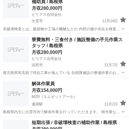
補助員 / 島根県
月収280,000円
ビリアス合同会社
出雲市
11月14日
非破壊検査とは、建築物や工場の機械などの 内部の傷や劣化を検査す
るお仕事です。 実際に検査を行うためには資格が必要なのですが、 こ
島根
出雲市
土木
寮費無料・三食付き / 施設整備の手元作業ス
の度弊社では資格がなくてもお仕事に従事できるよう、 補助の検査員
タッフ / 島根県
を募集しております...
月収280,000円
ビリアス合同会社
浜田市
11月7日
鹿児島県馬毛島で現在工事が進んでいる 自衛隊施設の整備作業のお仕
事です。 寮費無料・三食付きで、お金を貯めながら 働ける環境なので
島根
浜田市
土木
業務
解体作業員
しっかりとお金がたまります。 こちらのお仕事は国から依頼されてい
月収154,000円
るお仕事ですの...
MZR（エムゼットアール）
遙堪駅
11月2日
島根県内主に出雲市内で解体作業を行っていただきます。 軽作業なの
で年配の方や女性の方も多数働いてるので働きやすい環境です。
島根
出雲市
遙堪駅
その他
短期出張 / 非破壊検査の補助作業 / 島根県
154000円〜240000円 試用期間3ヶ月（7700円） 休憩90分 休日日曜