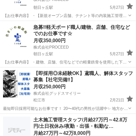
朝日ヶ丘駅
5月27日
【お仕事内容】 ・【新規オープン店舗、テナント等の内装施工管理】
施工を行う複数の協力業者の手配・指示・進捗管理をお願いします。
島根
松江市
朝日ヶ丘駅
施工管理
業務
急募‼️軽天ボード職人/建物、店舗、住宅など
各協力業者様を取り纏め、案件を進めて頂きます。 【業務詳細】 ●施
でのお仕事です☆
工中の写真管理や出...
月収350,000円
株式会社PROCEED
朝日ヶ丘駅
5月27日
【お仕事内容】 ・建物、店舗、住宅などでの軽量鉄骨を使用した下地
組作業や石膏ボード貼り作業 ・基本は会社に集まって乗り合わせて現
島根
松江市
朝日ヶ丘駅
土木
石膏ボード
【即採用◎未経験OK】鳶職人、解体スタッフ
場に向かいますが、 直行直帰も可能です。 月給 250000〜350000
募集【社宅完備‼️】
月収250,000円
株式会社グッドスマイリー
松江市
2月21日
最短即日採用可能なお仕事です！ 20〜40代の男性が活躍中✨ 地方から
の応募の際、TEL面接可能！ 髪色自由！家族での入寮相談可能🏠‼️
島根
松江市
土木
未経験
土木施工管理スタッフ/月給27万円～42.8万
【お仕事内容】 現場によりますが、 足場の組立や解体 内...
円/土日祝休み/夜勤・出張・転勤な…
月給27万円～42万8,000円