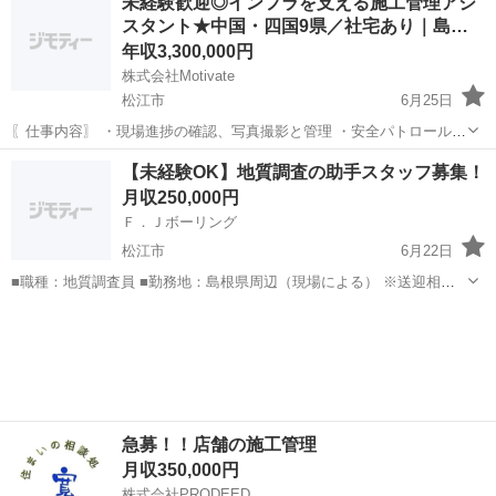
未経験歓迎◎インフラを支える施工管理アシ
ラント施設内特別重点施設建設工事における通水作動試験及び配管フ
スタント★中国・四国9県／社宅あり｜島…
ラッシング工事の助勢業務（...
年収3,300,000円
株式会社Motivate
松江市
6月25日
〖仕事内容〗 ・現場進捗の確認、写真撮影と管理 ・安全パトロール／
朝礼・昼礼の司会進行 ・名簿・工程表など書類作成、電話対応 ・CAD
島根
松江市
施工管理
未経験
【未経験OK】地質調査の助手スタッフ募集！
による図面修正（基礎から研修あり） ※力仕事なし／入社後2週...
月収250,000円
Ｆ．Ｊボーリング
松江市
6月22日
■職種：地質調査員 ■勤務地：島根県周辺（現場による） ※送迎相談
OK ■給与：月給200000〜300000円 ※日給月給制:出勤日数に応じて月
島根
松江市
その他
未経験
収が決まります ■勤務時間：8:00〜17:00（休...
急募！！店舗の施工管理
月収350,000円
株式会社PRODEED