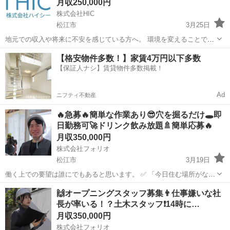
月収250,000円
株式会社HIC
松江市
3月25日
地元での収入や将来に不安を感じている方へ。 環境を変えることで、
働き方や収入は変えていくことができます。 未経験からでもスタート
島根
松江市
内装職人
未経験
【格安物件多数！】家賃4万円以下多数
できる仕事です。 ⸻ ■仕事内容 内装工事・軽作業・現場補助など
【保証人ナシ】賃貸物件多数掲載！
（ボード・軽量・資材運び...
Ad
ニフティ不動産
🔥急募🔥簡単な作業あり😎穴を掘るだけ🕳️即
日勤務可🚀ドリンク飲み放題🚿簡単応募🔥
月収350,000円
株式会社フォリオ
松江市
3月19日
働く上での要望は誰にでもあると思います。 ✅ 「今日住む場所がな
い、即入寮したい」 ✅ 「手持ちがピンチ、明日日払いが欲しい」 ✅
島根
松江市
土木
未経験
🙌オープニングスタッフ募集👨仕事嫌いな社
「経験ないけど、とにかく稼ぎたい」 私たちにご相談いただければ、
長が率いる！？土木スタッフ❗️14時に…
そんなあ...
月収350,000円
株式会社フォリオ