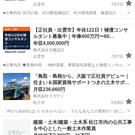
出雲市
7月7日
■仕事内容 河川計画、河川構造物設計、河川環境調査、橋梁設計、道
路維持関連調査・検討、防災・減災関連調査・検討といった、社会基
島根
出雲市
土木
未経験
盤（インフラ）に関わる設計、関連する計画などをお任せ致します。
【正社員・出雲市】年休122日！補償コンサ
＼おすすめポイント／ ・...
ルタント募集中｜年俸400万円〜60…
年収4,000,000円
株式会社大隆設計
出雲市
7月7日
■仕事内容 ◆業務内容: ・物件調査、事業損失調査など補償コンサルタ
ント業務に関する調査及び業務管理 (木造建物、一般工作物、立木等に
島根
出雲市
土木
業務
「鳥取・島根から、大阪で正社員デビュー｜
関する調査及び補償金算定。事業損失に関する調査及び費用負担の算
住まい＆国家資格サポートつきの土木サポ…
定業務など) ◆...
月収236,660円
株式会社スガナミ
松江市
6月8日
「何から始めればいいかわからない」 そんなあなたの最初の一歩に、
ぴったりの仕事です。 お願いするのは、橋や道路づくりの現場を支え
島根
松江市
土木
未経験
建築・土木/建築・土木系 松江市内の公共工事
る“サポート業務”。 具体的には… 現場で使う道具や資材の準備 進捗の
を中心とした一般土木作業員
記録...