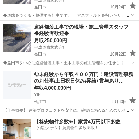
平成道路株式会社
益田市
10月24日
◆道路をつくる・整備する仕事です。 アスファルトを敷いたり、重
機の補助作業を行ったりしながら地域生活を支えるお仕事です。 未
島根
益田市
その他
未経験
道路舗装工事での現場・施工管理スタッフ
経験の方でも始めやすい職場環境です。 ●アスファルト舗装の準備や
◆経験者歓迎◆
整地作業、道具の片付け...
月収250,000円
平成道路株式会社
益田市
10月22日
◆益田市を中心に道路舗装工事・土木工事の施工管理をお任せしま
す。 現場の工程・安全・品質を管理し、確かな技術で地域インフラ
島根
益田市
土木
業務
◎未経験から年収４００万円！建設管理事務
を支える重要な役割です。 経験者採用 ●舗装・土木工事における施
のお仕事/土日祝日休み/昇給+賞与あり…
工計画の立案、工程・安全...
年収4,000,000円
YIK
松江市
9月30日
【仕事概要】 建築プロジェクトを安全に、確実に進めるためのサポー
ト業務をお任せします。 盛り上がりを見せる建築業界で、経験ゼロか
島根
松江市
土木
未経験
【格安物件多数✨】家賃4万円以下多数
ら専門知識を身につけてみませんか？ 【仕事詳細】 ・協力スタッフの
【保証人ナシ】賃貸物件多数掲載！
手配、サポート...