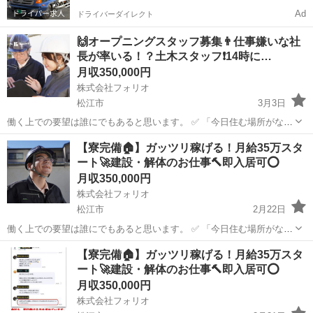
Ad
ドライバーダイレクト
🙌オープニングスタッフ募集👨仕事嫌いな社
長が率いる！？土木スタッフ❗️14時に…
月収350,000円
株式会社フォリオ
松江市
3月3日
働く上での要望は誰にでもあると思います。 ✅ 「今日住む場所がな
い、即入寮したい」 ✅ 「手持ちがピンチ、明日日払いが欲しい」 ✅
島根
松江市
土木
【寮完備🏠】ガッツリ稼げる！月給35万スタ
「経験ないけど、とにかく稼ぎたい」 私たちにご相談いただければ、
ート🚀建設・解体のお仕事🔨即入居可⭕️
そんなあ...
月収350,000円
株式会社フォリオ
松江市
2月22日
働く上での要望は誰にでもあると思います。 ✅ 「今日住む場所がな
い、即入寮したい」 ✅ 「手持ちがピンチ、明日日払いが欲しい」 ✅
島根
松江市
土木
未経験
【寮完備🏠】ガッツリ稼げる！月給35万スタ
「経験ないけど、とにかく稼ぎたい」 私たちにご相談いただければ、
ート🚀建設・解体のお仕事🔨即入居可⭕️
そんなあ...
月収350,000円
株式会社フォリオ