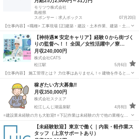
月給25万2,000円～31万円
モリツウ株式会社
島根県
スポンサー：求人ボックス
07月20日
【仕事内容】<職種> 工事現場 [正]建築・建設・土木作業、建築・土木
その他 <雇用形態> 正社員 <給与> [正]月給25.2万円～31万円 交通費:
正社員
【神待遇✖ 安定キャリア】経験０から街づく
一部支給 実費支給(上限月額10,000円) 月給252,000円～310,0...
りの監督へ！！ 全国／女性活躍中／寮…
月収240,000円
株式会社CATS
松江駅
5月6日
【仕事内容】 施工管理とは？ 力仕事はありません！○ 建物を作るとき
に、工事を「ちゃんと・安全に・予定どおり」に進めるために見守る
島根
松江市
松江駅
施工管理
未経験
稼ぎたい方大募集‼️
お仕事です。 ［実際のお仕事内容］ ⚫ 予定を立てる →今日はどこか
月収350,000円
ら工事する...
株式会社スクエア
松江しんじ湖温泉駅
4月8日
⭐️建設業未経験の方も大歓迎❗️ ⭐️下記作業は未経験の方で他の業種なら
経験が有ると言う方もしっかりあなたの経験を考慮致します❗️ ⭐️作業内
島根
松江市
松江しんじ湖温泉駅
大工
未経験
【未経験歓迎】東京で働く｜内装・軽作業ス
容 一般土木・鍛治溶接作業 寮 1人部屋 ※寮費・光熱費無料 食事
タッフ（上京サポートあり）
朝、晩...