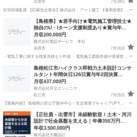
出雲市
7月28日
住宅現場監督 【応募先企業名】株式会社 アート建工 【雇用形態】正
社員 【職種】施工管理関連 【応募資格】 ・日本語ネイティブレベル
島根
出雲市
施工管理
【島根県】★若手向け★電気施工管理技士★
の方に限る【仕事内容】 住宅現場監督 新築注文住宅や規格住宅、分譲
独自のU・Iターン支援制度あり★賞与年…
住宅など、 さまざまなプ...
月収200,000円
株式会社電設サービス 本社
浜田市
7月16日
・電気工事に関する積算見積もり作成 ・電気施工図面作成や現場管
理、打ち合わせ ・安全管理業務、品質管理業務など ＜給与＞ 月給：
島根
浜田市
施工管理
島根松江市ハイクラス即戦力土木設計コンサ
200,000円～280,000円 年収:2,500,000円～4,500,000円 ...
ルタント年間休日126日賞与年2回決算…
月収437,000円
株式会社共立エンジニヤ
松江市
7月15日
【業務内容】 島根県の官公庁案件中心！安定環境でキャリアUP⇑
〈土木設計〉 道路、河川、砂防、漁港をはじめとするインフラ構造物
島根
松江市
施工管理
官公庁
【正社員・出雲市】未経験歓迎！土木・河川
の設計図を描きます。 【将来のキャリアパス】 案件数が豊富なので、
設計で社会基盤を支える｜年俸350万円…
キャリアアップも目指...
年収3,500,000円
株式会社大隆設計