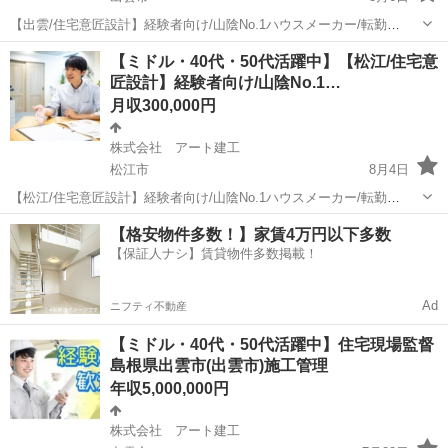
【出雲/住宅意匠設計】経験者向け/山陰No.1ハウスメーカー/転勤
無/WLB◎ 【応募先企業名】株式会社 アート建工 【雇用形態】正社
島根
出雲市
その他
40代
【ミドル・40代・50代活躍中】【松江/住宅意
員 【職種】その他の建築・設備・土木・工事系 【応募資格】 ・日本
匠設計】経験者向け/山陰No.1…
語ネイティブレベルの方...
月収300,000円
株式会社 アート建工
松江市
8月4日
【松江/住宅意匠設計】経験者向け/山陰No.1ハウスメーカー/転勤
無/WLB◎ 【応募先企業名】株式会社 アート建工 【雇用形態】正社
島根
松江市
その他
40代
【格安物件多数！】家賃4万円以下多数
員 【職種】その他の建築・設備・土木・工事系 【応募資格】 ・日本
【保証人ナシ】賃貸物件多数掲載！
語ネイティブレベルの方...
Ad
ニフティ不動産
【ミドル・40代・50代活躍中】住宅現場監督
島根県出雲市(出雲市)施工管理
年収5,000,000円
株式会社 アート建工