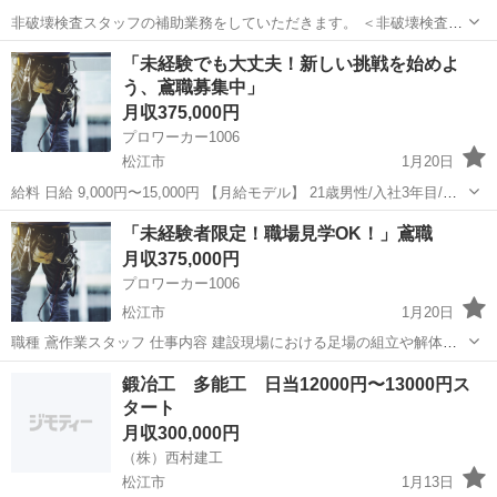
非破壊検査スタッフの補助業務をしていただきます。 ＜非破壊検査と
は＞ 公共の施設やプラント工場の機械などの 内部の劣化を確認するこ
島根
松江市
その他
業務
「未経験でも大丈夫！新しい挑戦を始めよ
とが難しい検査対象を 専門機器を使用して検査するお仕事です。 最初
う、鳶職募集中」
は検査...
月収375,000円
プロワーカー1006
松江市
1月20日
給料 日給 9,000円〜15,000円 【月給モデル】 21歳男性/入社3年目/基
本給250,000円+手当25,000円=総支給275,000円 職種 鳶作業スタッフ
島根
松江市
鳶職
未経験
「未経験者限定！職場見学OK！」鳶職
仕事内容 建設現場における足場...
月収375,000円
プロワーカー1006
松江市
1月20日
職種 鳶作業スタッフ 仕事内容 建設現場における足場の組立や解体、
土木工事、建物解体工事などが主なお仕事になります。 未経験者積極
島根
松江市
鳶職
未経験
鍛冶工 多能工 日当12000円〜13000円ス
採用中！初めは簡単な作業から！わからないことはその都度丁寧にお
タート
教えします。 ...
月収300,000円
（株）西村建工
松江市
1月13日