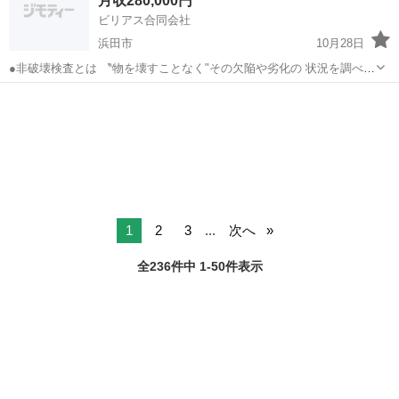
月収280,000円
日、祝日
ビリアス合同会社
浜田市
10月28日
●非破壊検査とは 〝物を壊すことなく"その欠陥や劣化の 状況を調べ出
す検査技術のことです！ また、今回は公共の施設などみなさんが 生活
島根
浜田市
土木
業務
する上で必要な建物や設備の 検査の補助をするお仕事です！ みなさ
ん...
1
2
3
...
次へ
全236件中 1-50件表示