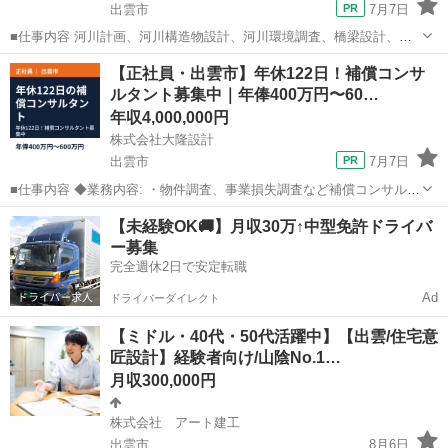
出雲市
7月7日
■仕事内容 河川計画、河川構造物設計、河川環境調査、橋梁設計、道
路維持関連調査・検討、防災・減災関連調査・検討といった、社会基
島根
出雲市
土木
未経験
【正社員・出雲市】年休122日！補償コンサ
盤（インフラ）に関わる設計、関連する計画などをお任せ致します。
ルタント募集中｜年俸400万円〜60…
＼おすすめポイント／ ・...
年収4,000,000円
株式会社大隆設計
出雲市
7月7日
■仕事内容 ◆業務内容: ・物件調査、事業損失調査など補償コンサルタ
ント業務に関する調査及び業務管理 (木造建物、一般工作物、立木等に
島根
出雲市
土木
業務
【未経験OK🚚】月収30万↑中型免許ドライバ
関する調査及び補償金算定。事業損失に関する調査及び費用負担の算
ー募集
定業務など) ◆...
完全週休2日で安定転職
Ad
ドライバーダイレクト
【ミドル・40代・50代活躍中】【出雲/住宅意
匠設計】経験者向け/山陰No.1…
月収300,000円
株式会社 アート建工
出雲市
8月6日