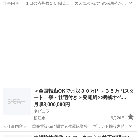
仕事内容 １日の応募数１０名以上！ 大人気求人のため採用枠が埋
まり次第即終了とさせていただきます！ 問合わせのための応募でもＯ
島根
松江市
土木
未経験
Ｋ！ 仕事内容が少しでも気になりましたら気軽にご応募下さい。担当
者からお電話を差し上...
＜全国転勤OKで月収３０万円～３５万円スタ
ート！寮・社宅付き＞発電所の機械オペ…
月収3,000,000円
ネビュラ
松江市
6月26日
＜仕事内容＞ ◎発電設備に関する試運転業務 ・プラント施設内特別
重点施設建設工事における各機器の起動時の試運転（現場対応） ・プ
島根
松江市
土木
未経験