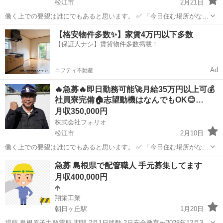
松江市
2月21日
働く上での要望は誰にでもあると思います。 ✅ 「今日住む場所がな
い、即入寮したい」 ✅ 「手持ちがピンチ、明日日払いが欲しい」 ✅
島根
松江市
土木
未経験
【格安物件多数✨】家賃4万円以下多数
「経験ないけど、とにかく稼ぎたい」 私たちにご相談いただければ、
【保証人ナシ】賃貸物件多数掲載！
そんなあ...
Ad
ニフティ不動産
🔥急募🔥即日勤務可能🚀月給35万円以上可💰
社員寮完備🏠志望動機はなんでもOK😊…
月収350,000円
株式会社フォリオ
松江市
2月10日
働く上での要望は誰にでもあると思います。 ✅ 「今日住む場所がな
い、即入寮したい」 ✅ 「手持ちがピンチ、明日日払いが欲しい」 ✅
島根
松江市
土木
社員
急募 島根県で配管職人 手元募集してます
「経験ないけど、とにかく稼ぎたい」 私たちにご相談いただければ、
月収400,000円
そんなあ...
翔栄工業
朝日ヶ丘駅
1月20日
場所 島根原子力発電所 期間 2月1日移動 2日安全教育〜2028年12月31