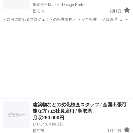
株式会社Manekr Design Partners
松江市
2月1日
＜建設に関わるプロジェクトの管理業務＞ ・安全管理 ・品質管理 ・
スケジュール管理 等を行います 未経験の方も研修制度がございます
島根
松江市
施工管理
未経験
のでご安心ください☆✨ ＜研修内容＞ ・基本的なビジネスマナー ・
基本的...
建築物などの劣化検査スタッフ / 全国出張可
能な方 / 正社員雇用 / 鳥取県
月収260,000円
ビリアス合同会社
松江市
1月22日