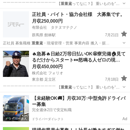
￣￣￣￣￣￣￣￣￣￣￣￣￣￣ 【
重量鳶
ってなに？】 重いものを“安
全に運ぶ…
東京
板橋区
鳶職
重量鳶
正社員・バイト・協力会社様 大募集です。
月収250,000円
有限会社 タテヌマテクノ
群馬県 館林駅
7月21日
正社員 募集職種
重量鳶
・現場管理・営業 事業内容 搬入・据…
群馬
館林市
館林駅
その他
社会保険
🔥急募🔥日給2万🉑日払いOK🤩寮完備🏠見て
るだけからスタート👀怒鳴る人ゼロの現…
月収450,000円
株式会社 フォリオ
東京都 足立区
7月18日
￣￣￣￣￣￣￣￣￣￣￣￣￣￣ 【
重量鳶
ってなに？】 重いものを“安
全に運ぶ…
東京
足立区
鳶職
重量鳶
【未経験OK🚚】月収30万↑中型免許ドライバ
ー募集
完全週休2日で安定転職
Ad
ドライバーダイレクト