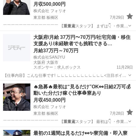
月収500,000円
株式会社 フォリオ
東京都 板橋区
7月29日
￣￣￣￣￣￣￣￣￣￣￣￣￣￣ 【
重量鳶
スタッフ】 まずは👇 ・作業
を…
東京
板橋区
鳶職
重量鳶
大阪府/月給 37万円〜70万円/社宅完備・移住
支援あり/未経験者でも挑戦できる…
月給37万円～70万円
株式会社SANJYU
大阪府 大阪市
スポンサー：求人ボックス
11月29日
【仕事内容】こんな仕事です! ∟∟∟∟∟∟∟∟∟∟∟∟<注目ポイン
ト>∟∟∟∟∟∟∟∟∟∟∟∟ 経験・資格/免許不問で重量鳶・施工管
正社員
🔥急募🔥最初は“見るだけ”OK👀日給2万可💰
理を募集中! うちの会社はおもしろい!笑顔と笑いの絶えない会社 当社
動いた分だけ稼ぐ仕事👷寮あり
HPの採用情報ページで社風は確...
月収450,000円
株式会社 フォリオ
東京都 板橋区
7月28日
￣￣￣￣￣￣￣￣￣￣￣￣￣￣ 【
重量鳶
スタッフ】 最初は👇 ・作業
を…
東京
板橋区
鳶職
重量鳶
最初の1週間は見るだけ👀✨寮完備・即入寮