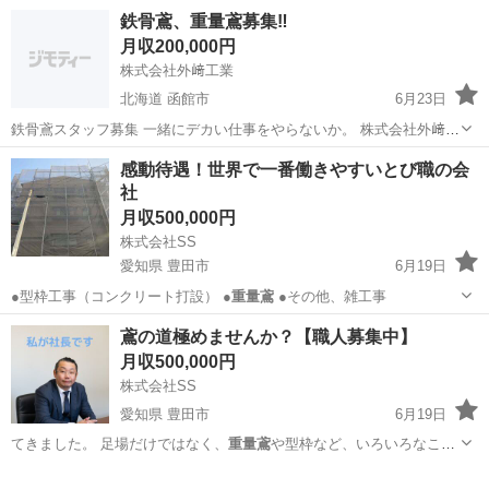
鉄骨鳶、重量鳶募集‼️
月収200,000円
株式会社外﨑工業
北海道 函館市
6月23日
鉄骨鳶スタッフ募集 一緒にデカい仕事をやらないか。 株式会社外﨑工
業では、事業拡大に伴い鉄骨鳶スタッフを募集しています。 未経験者
北海道
函館市
鳶職
感動待遇！世界で一番働きやすいとび職の会
も経験者も歓迎。 仕事は簡単ではありません。 夏は暑く、冬は寒い。
社
高所作業もありま...
月収500,000円
株式会社SS
愛知県 豊田市
6月19日
●型枠工事（コンクリート打設） ●
重量鳶
●その他、雑工事
愛知
豊田市
鳶職
足場
鳶の道極めませんか？【職人募集中】
月収500,000円
株式会社SS
愛知県 豊田市
6月19日
てきました。 足場だけではなく、
重量鳶
や型枠など、いろいろなこと
に挑戦してス…
愛知
豊田市
鳶職
職人