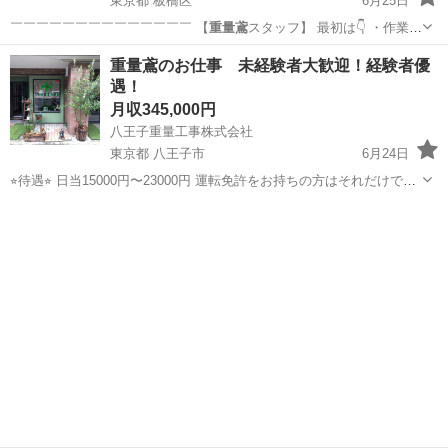
東京都 板橋区
6月25日
￣￣￣￣￣￣￣￣￣￣￣￣￣￣ 【
重量鳶
スタッフ】 最初は👇 ・作業
を…
東京
板橋区
鳶職
未経験
重量鳶のお仕事 未経験者大歓迎！経験者優
遇！
月収345,000円
八王子重量工事株式会社
東京都 八王子市
6月24日
⭐︎待遇⭐︎ 日当15000円〜23000円 運転免許をお持ちの方はそれだけで日
当に1000円プラスします！ もちろん運転しない日でもお給料は下がっ
東京
八王子市
鳶職
重量鳶
たりしません。 現場が早く終わった日も日給は全額お支払い。 残業は
月平...