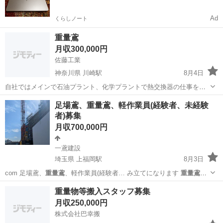
Ad
くらしノート
重量鳶
月収300,000円
佐藤工業
神奈川県 川崎駅
8月4日
自社ではメインで石油プラント、化学プラントで熱交換器の仕事をし
ています！ 他にも施工管理などの仕事もしています！ お仕事探されて
神奈川
川崎市
川崎駅
鳶職
足場鳶、重量鳶、軽作業員(経験者、未経験
る方、稼ぎたい方、ちょっとでも興味を持たれた方、お話を聞いてい
者)募集
ただくだけでも構いません！ ...
月収700,000円
一鳶建設
埼玉県 上福岡駅
8月3日
com 足場鳶、
重量鳶
、軽作業員(経験者… み立てになります
重量鳶
作
業内容は、空調、…
埼玉
ふじみ野市
上福岡駅
鳶職
未経験
重量物等搬入スタッフ募集
月収250,000円
株式会社巴幸搬