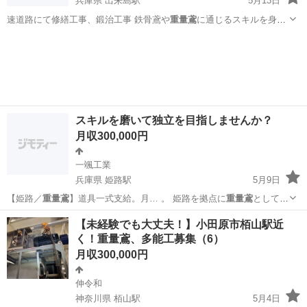
兵庫県 出来島駅
5月13日
速道路にて修繕工事、鍛治工事 鉄骨鳶や
重量鳶
に通じるスキルを身に
つけられます。 …
兵庫
尼崎市
出来島駅
鳶職
重量鳶
スキルを磨いて独立を目指しませんか？
月収300,000円
一颯工業
兵庫県 姫路駅
5月9日
【姫路／
重量鳶
】道具一式支給。月… 。 姫路を拠点に
重量鳶
として活
動する「一…
兵庫
姫路市
姫路駅
鳶職
重量鳶
【未経験でも大丈夫！】小田原市栢山駅近
く！重量鳶、多能工募集（6）
月収300,000円
伸令和
神奈川県 栢山駅
5月4日