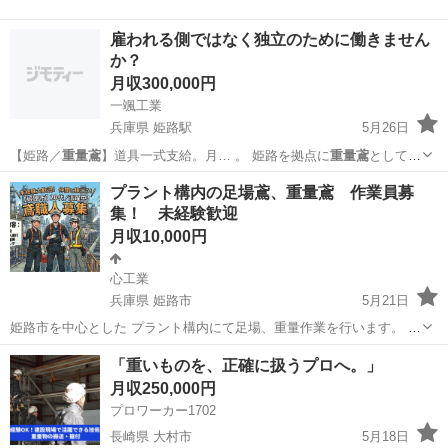
雇われる側ではなく独立のために働きません
か？
月収300,000円
一颯工業
兵庫県 姫路駅
5月26日
【姫路／
重量鳶
】道具一式支給。月… 。 姫路を拠点に
重量鳶
として活
動する「一…
兵庫
姫路市
姫路駅
鳶職
重量鳶
プラント構内の足場鳶、重量鳶 作業員募
集！ 未経験歓迎
月収10,000円
心工業
兵庫県 姫路市
5月21日
姫路市を中心とした プラント構内にて足場、重量作業を行います。 未
経験者でも問題ありません。 給料は日当月給になります。
兵庫
姫路市
鳶職
未経験
「重いものを、正確に扱うプロへ。」
月収250,000円
プロワーカー1702
長崎県 大村市
5月18日