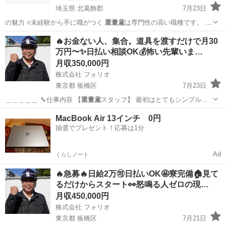
埼玉県 北葛飾郡
7月23日
の魅力 ○未経験から手に職がつく
重量鳶
は専門性の高い職種です。 一
度技術を身…
埼玉
北葛飾郡
鳶職
未経験
🔥お金ない人、集合。道具を渡すだけで月30
万円〜✨日払い相談OK💰怖い先輩いま…
月収350,000円
株式会社 フォリオ
東京都 板橋区
7月23日
＿＿＿＿＿ 🔧仕事内容 【
重量鳶
スタッフ】 最初はとてもシンプル…
東京
板橋区
鳶職
未経験
MacBook Air 13インチ 0円
抽選でプレゼント！応募は1分
Ad
くらしノート
🔥急募🔥日給2万🉑日払いOK🤩寮完備🏠見て
るだけからスタート👀怒鳴る人ゼロの現…
月収450,000円
株式会社 フォリオ
東京都 板橋区
7月21日