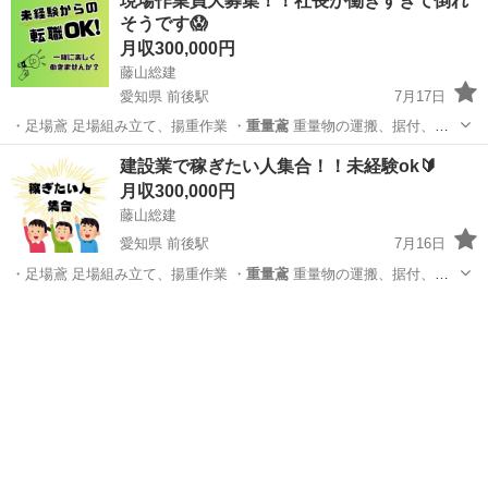
現場作業員大募集！！社長が働きすぎて倒れ
そうです😱
月収300,000円
藤山総建
愛知県 前後駅
7月17日
・足場鳶 足場組み立て、揚重作業 ・
重量鳶
重量物の運搬、据付、揚
重作業 ・土工…
愛知
名古屋市
前後駅
土木
建設業で稼ぎたい人集合！！未経験ok🔰
月収300,000円
藤山総建
愛知県 前後駅
7月16日
・足場鳶 足場組み立て、揚重作業 ・
重量鳶
重量物の運搬、据付、揚
重作業 ・土工…
愛知
名古屋市
前後駅
土木
未経験