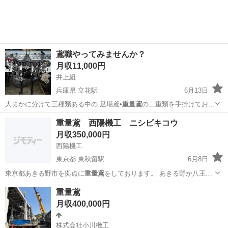
鳶職やってみませんか？
月収11,000円
井上組
兵庫県 立花駅
6月13日
大まかに分けて三種類ある中の 足場鳶•
重量鳶
の二重類を手掛けており
本拠地を兵庫県尼…
兵庫
尼崎市
立花駅
鳶職
重量鳶 西陽機工 ニシビキコウ
月収350,000円
西陽機工
東京都 東秋留駅
6月8日
東京都あきる野市を拠点に
重量鳶
をしております。 あきる野か八王子
に集…
東京
あきる野市
東秋留駅
鳶職
重量鳶
重量鳶
月収400,000円
株式会社小川機工