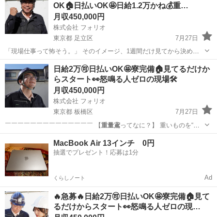
OK🏠日払いOK🤩日給1.2万かね💰重…
月収450,000円
株式会社 フォリオ
東京都 足立区
7月27日
「現場仕事って怖そう。」 そのイメージ、1週間だけ見てから決めま
せんか？😊 合わなければ、そのまま辞めても大丈夫です！ ￣￣￣￣￣
東京
足立区
鳶職
重量鳶
日給2万🉑日払いOK🤩寮完備🏠見てるだけか
￣￣￣￣￣￣￣￣￣￣￣ POINT 👀最初の1週間は見るだけ！ い...
らスタート👀怒鳴る人ゼロの現場🛠️
月収450,000円
株式会社 フォリオ
東京都 板橋区
7月27日
￣￣￣￣￣￣￣￣￣￣￣￣￣￣ 【
重量鳶
ってなに？】 重いものを“安
全に運ぶ…
東京
板橋区
鳶職
MacBook Air 13インチ 0円
抽選でプレゼント！応募は1分
Ad
くらしノート
🔥急募🔥日給2万🉑日払いOK🤩寮完備🏠見て
るだけからスタート👀怒鳴る人ゼロの現…