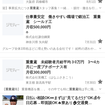
大阪府 四條畷市
8月1日
迎】事業拡大につき
重量鳶
スタッフ募集！一緒… ・据付・撤去を行う
重量鳶
の仕事です。 最…
大阪
四條畷市
鳶職
未経験
仕事量安定 働きやすい職場で鍛治工 重量
鳶 シールド工
月収500,000円
株式会社謙信鋼業
神奈川県 矢向駅
7月31日
グループ全体100名ほどに増え勢いのある会社です！ 給料の遅れや仕
事が無くなるとかは一切ありません！ 日々現場増えてますので経験
神奈川
横浜市
矢向駅
鳶職
者、未経験者問わず歓迎しております！ 職種 鍛冶工 シールド工 土
重量鳶 未経験者月給平均３0万円 3〜4カ
木 勤務時間 8:0...
月に一度プチボーナス有
月収300,000円
株式会社英機工（はなぶさきこう）
東京都 新高島平駅
7月30日
【
重量鳶
職】 重量機器を搬… 。 その中でも特に
重量鳶
職は手に職が
つき、…
東京
板橋区
新高島平駅
鳶職
未経験
日払い相談OK👀まずは“見てるだけ”OK💰今
日応募→即面談OK🔥寮あり🏠交通費…