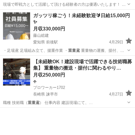
現場で即戦力として活躍して頂ける経験者の方は優遇いたします！ 未
経験の方でも「将来の為に手に職をつけたい！」というやる気のある
神奈川
小田原市
栢山駅
その他
重量鳶
ガッツリ稼ごう！未経験歓迎🔰日給15,000円
方であれば、大歓迎です！ しっかり当社の技術を教えいたします。 最
✨
初は皆未経験です。わ...
月収330,000円
藤山総建
愛知県 前後駅
4月29日
・足場鳶 足場組み立て、揚重作業 ・
重量鳶
重量物の運搬、据付、揚
重作業 ・土工…
愛知
名古屋市
前後駅
土木
未経験
【未経験OK！建設現場で活躍できる技術職募
集】 重量物の搬送・据付に関わるやり…
月収250,000円
プロワーカー1702
長崎県 諫早市
4月27日
職種 技術職（
重量鳶
） 仕事内容 建設現場にて、…
長崎
諫早市
鳶職
未経験