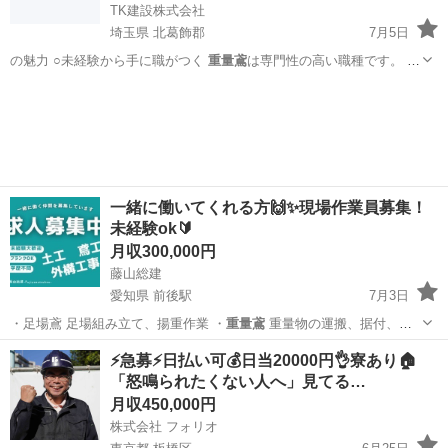
TK建設株式会社
埼玉県 北葛飾郡
7月5日
の魅力 ○未経験から手に職がつく
重量鳶
は専門性の高い職種です。 一
度技術を身…
埼玉
北葛飾郡
鳶職
未経験
一緒に働いてくれる方🙌✨現場作業員募集！
未経験ok🔰
月収300,000円
藤山総建
愛知県 前後駅
7月3日
・足場鳶 足場組み立て、揚重作業 ・
重量鳶
重量物の運搬、据付、揚
重作業 ・土工…
愛知
名古屋市
前後駅
土木
未経験
⚡️急募⚡️日払い可💰日当20000円👌寮あり🏠
「怒鳴られたくない人へ」見てる…
月収450,000円
株式会社 フォリオ