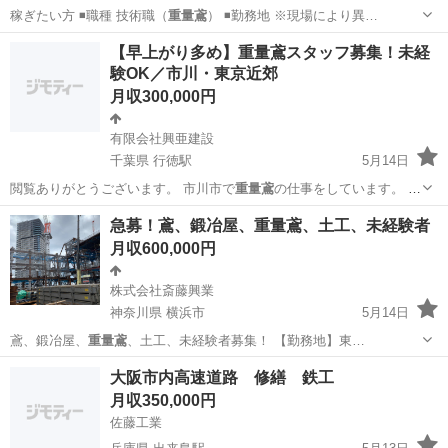
稼ぎたい方 ◾️職種 技術職（
重量鳶
） ◾️勤務地 ※現場により異…
長崎
大村市
その他
未経験
【早上がり多め】重量鳶スタッフ募集！未経
験OK／市川・東京近郊
月収300,000円
有限会社興亜建設
千葉県 行徳駅
5月14日
閲覧ありがとうございます。 市川市で
重量鳶
の仕事をしています。 今
回、一緒に働…
千葉
市川市
行徳駅
鳶職
未経験
急募！鳶、鍛冶屋、重量鳶、土工、未経験者
月収600,000円
株式会社斎藤興業
神奈川県 横浜市
5月14日
鳶、鍛冶屋、
重量鳶
、土工、未経験者募集！ 【勤務地】東…
神奈川
横浜市
土木
重量鳶
大阪市内高速道路 修繕 鉄工
月収350,000円
佐藤工業