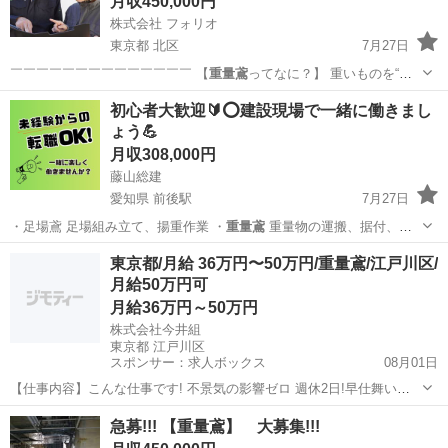
月収450,000円
株式会社 フォリオ
東京都 北区
7月27日
￣￣￣￣￣￣￣￣￣￣￣￣￣￣ 【
重量鳶
ってなに？】 重いものを“安
全に運ぶ…
東京
北区
鳶職
重量鳶
初心者大歓迎🔰⭕️建設現場で一緒に働きまし
ょう💪
月収308,000円
藤山総建
愛知県 前後駅
7月27日
・足場鳶 足場組み立て、揚重作業 ・
重量鳶
重量物の運搬、据付、揚
重作業 ・土工…
愛知
名古屋市
前後駅
土木
東京都/月給 36万円〜50万円/重量鳶/江戸川区/
月給50万円可
月給36万円～50万円
株式会社今井組
東京都 江戸川区
スポンサー：求人ボックス
08月01日
【仕事内容】こんな仕事です! 不景気の影響ゼロ 週休2日!早仕舞いあ
り! 未経験も大歓迎 日給15,000円〜 重量鳶経験者は日給17,000円以
正社員
急募!!! 【重量鳶】 大募集!!!
上!! 職長クラス年収700万円! 随時昇給の頑張りに応える給料体制! 資