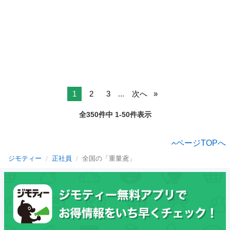
1
2
3
...
次へ
全350件中 1-50件表示
ページTOPへ
ジモティー
正社員
全国の「重量鳶」