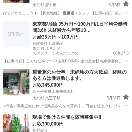
東京都 府中市
6月3日
けていきましょう！ 【募集職種】
重量鳶
スタッフ 【仕事内容】 東
京、千…
東京
府中市
鳶職
未経験
東京都/月給 35万円〜100万円/1日平均労働時
間3.6h 未経験から年収10…
月給35万円～100万円
有限会社上田重設
東京都 江戸川区
スポンサー：求人ボックス
06月27日
【仕事内容】こんな仕事です! <注目POINT> 協力業者様も絶賛募集
中!! 1日平均労働時間:3.6時間程度の月もあり(過去実績) 20代30代中心
正社員
重量鳶のお仕事 未経験の方大歓迎、経験の
の勢いのある会社です! 午前中/お昼で終了することが多いです 意外と
ある方は優遇致します。
体力仕事では...
月収345,000円
八王子重量工事株式会社
東京都 八王子駅
5月31日
⭐︎待遇⭐︎ 事業拡大に伴い従業員さんを大募集中、日当も値上げしていま
す。 日当15000円〜23000円 運転免許をお持ちの方はそれだけで日当
東京
八王子市
八王子駅
土木
重量鳶
現場で働ける仲間を随時募集中‼️
に1000円プラスします！ もちろん運転しない日でもお給料は下がった
月収300,000円
りしま...
髙梨架設