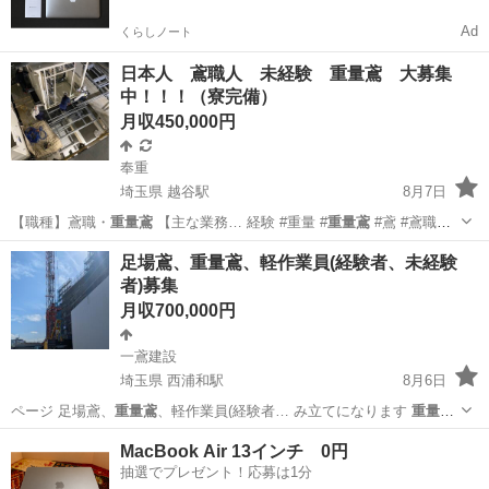
Ad
くらしノート
日本人 鳶職人 未経験 重量鳶 大募集
中！！！（寮完備）
月収450,000円
奉重
埼玉県 越谷駅
8月7日
【職種】鳶職・
重量鳶
【主な業務… 経験 #重量 #
重量鳶
#鳶 #鳶職
人…
埼玉
越谷市
越谷駅
鳶職
未経験
足場鳶、重量鳶、軽作業員(経験者、未経験
者)募集
月収700,000円
一鳶建設
埼玉県 西浦和駅
8月6日
ページ 足場鳶、
重量鳶
、軽作業員(経験者… み立てになります
重量鳶
作業内容は、空調、…
埼玉
さいたま市
西浦和駅
鳶職
給料
MacBook Air 13インチ 0円
抽選でプレゼント！応募は1分