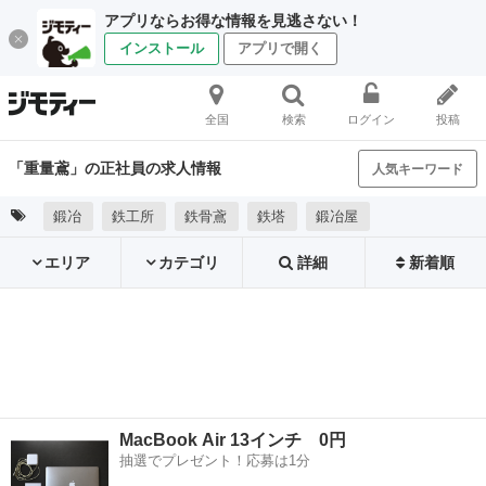
アプリならお得な情報を見逃さない！
インストール
アプリで開く
全国
検索
ログイン
投稿
「重量鳶」の正社員の求人情報
人気キーワード
鍛冶
鉄工所
鉄骨鳶
鉄塔
鍛冶屋
エリア
カテゴリ
詳細
新着順
MacBook Air 13インチ 0円
抽選でプレゼント！応募は1分