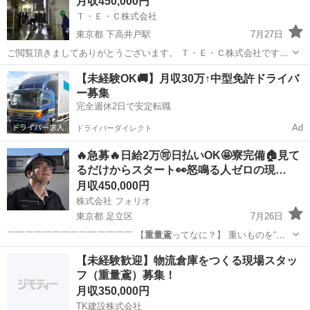
月収450,000円
格取得を会...
Ｔ・Ｅ・Ｃ株式会社
東京都 下高井戸駅
7月27日
ご閲覧頂きましてありがとうございます。 Ｔ・Ｅ・Ｃ株式会社です。
ＴＥＣでは、現在業務拡大中につき、現場職人を募集しております。
東京
杉並区
下高井戸駅
鳶職
足場
【未経験OK🚚】月収30万↑中型免許ドライバ
作業内容は、 建築設備 搬入・据付・撤去作業。 仮設足場 組立・解
ー募集
体作業 建築...
完全週休2日で安定転職
Ad
ドライバーダイレクト
🔥急募🔥日給2万🉑日払いOK🤩寮完備🏠見て
るだけからスタート👀怒鳴る人ゼロの現…
月収450,000円
株式会社 フォリオ
東京都 足立区
7月26日
￣￣￣￣￣￣￣￣￣￣￣￣￣￣ 【
重量鳶
ってなに？】 重いものを“安
全に運ぶ…
東京
足立区
鳶職
【未経験歓迎】物流倉庫をつくる現場スタッ
フ（重量鳶）募集！
月収350,000円
TK建設株式会社