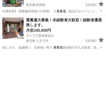
東京都 町田駅
5月30日
仕事内容】 関東圏内現場での作業。 ※
重量鳶
、鍛治工がメイン イン
フラ事業工事 …
東京
町田市
町田駅
鳶職
人手不足
重量鳶大募集！未経験者大歓迎！経験者優遇
致します。
月収345,000円
ダイワ工業有限会社
東京都 八王子市
5月29日
給します。 結婚祝い、出産祝い有り
重量鳶
未経験の方も大歓迎、経験
者、資格をお持…
東京
八王子市
鳶職
未経験