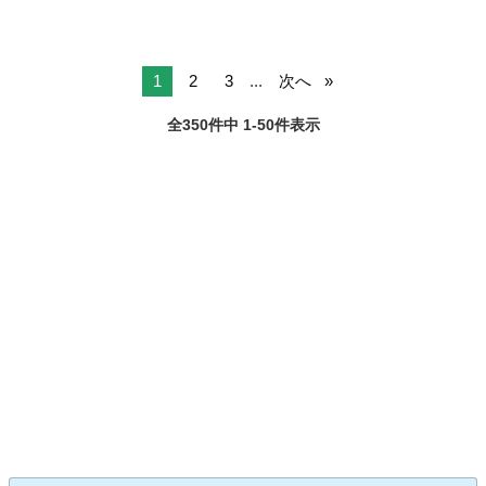
1
2
3
...
次へ
全350件中 1-50件表示