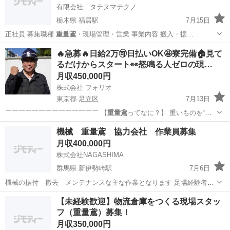
有限会社 タテヌマテクノ
栃木県 福居駅
7月15日
正社員 募集職種
重量鳶
・現場管理・営業 事業内容 搬入・据…
栃木
足利市
福居駅
その他
重量鳶
🔥急募🔥日給2万🉑日払いOK🤩寮完備🏠見て
るだけからスタート👀怒鳴る人ゼロの現…
月収450,000円
株式会社 フォリオ
東京都 足立区
7月13日
￣￣￣￣￣￣￣￣￣￣￣￣￣￣ 【
重量鳶
ってなに？】 重いものを“安
全に運ぶ…
東京
足立区
鳶職
重量鳶
機械 重量鳶 協力会社 作業員募集
月収400,000円
株式会社NAGASHIMA
群馬県 新伊勢崎駅
7月6日
機械の据付 撤去 メンテナンスな主な作業となります 足場経験者も
募集しております。 体力に自信の無い方でも大歓迎です
群馬
伊勢崎市
新伊勢崎駅
鳶職
重量鳶
【未経験歓迎】物流倉庫をつくる現場スタッ
フ（重量鳶）募集！
月収350,000円