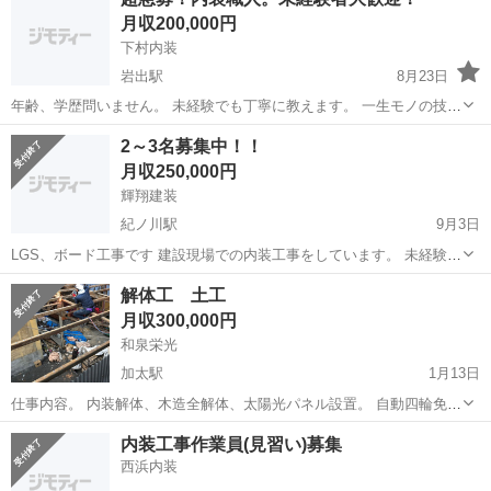
月収200,000円
下村内装
岩出駅
8月23日
年齢、学歴問いません。 未経験でも丁寧に教えます。 一生モノの技術
習得が可能！！ (手に職をつける事が出来ます) いずれ仕事を覚え独立
和歌山
岩出市
岩出駅
内装職人
職人
2～3名募集中！！
したい方なども丁寧に教えます。 インテリアが好きな人にもオスス
月収250,000円
メ。 ※頑張り次第で給...
輝翔建装
紀ノ川駅
9月3日
LGS、ボード工事です 建設現場での内装工事をしています。 未経験で
も大歓迎、きちんと1から技術を教えていきます！ 自分たちの手で仕
和歌山
和歌山市
紀ノ川駅
内装職人
LGS
解体工 土工
上げた物が形になって残っていくのは凄く達成感のある仕事です！！
月収300,000円
プライベート行事も多く、楽...
和泉栄光
加太駅
1月13日
仕事内容。 内装解体、木造全解体、太陽光パネル設置。 自動四輪免許
持ち12000円〜 免許無し10000〜 努力次第で日当アップ。
和歌山
和歌山市
加太駅
内装職人
太陽光パネル
内装工事作業員(見習い)募集
西浜内装