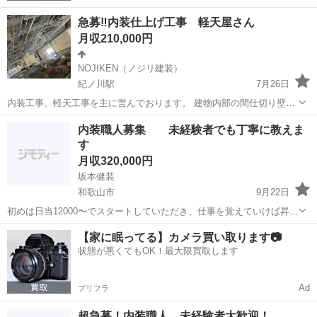
急募‼️内装仕上げ工事 軽天屋さん
月収210,000円
NOJIKEN（ノジリ建装）
紀ノ川駅
7月26日
内装工事、軽天工事を主に営んでおります。 建物内部の間仕切り壁や
天井の下地を軽い鉄で作り、そこにボードを貼っていく仕事です。 無
和歌山
和歌山市
紀ノ川駅
内装職人
社員
内装職人募集 未経験者でも丁寧に教えま
から空間を作り上げていくのでやりがいや達成感もあり 毎日違う作業
す
なので飽きもなく、楽しさもすぐに...
月収320,000円
坂本健装
和歌山市
9月22日
初めは日当12000〜でスタートしていただき、仕事を覚えていけば昇給
していきます 軽鉄での下地、ボード貼りがメインになります。 朝は仕
和歌山
和歌山市
内装職人
【家に眠ってる】カメラ買い取ります📷
事場によって時間が変わります。 和歌山市内に一度集まり乗り合わせ
状態が悪くてもOK！最大限買取します
により現場に向かう形に...
Ad
プリフラ
超急募！内装職人。未経験者大歓迎！