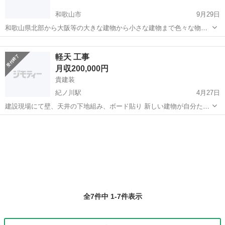
和歌山市
9月29日
和歌山県北部から大阪等の大きな建物から小さな建物まで色々な物件
での内装工事をしています。 ものつくりが好きな人、デスクワークに
和歌山
和歌山市
内装職人
向いていない人未経験の人でも一からすべてのスキルを教えます 他職
軽天 工事
からの転職も初めて働く人も大歓...
月収200,000円
貴建装
紀ノ川駅
4月27日
建設現場にて壁、天井の下地組み、ボード貼り 新しい建物が自分たち
の手で徐々に仕上がっていく様子はすごくやりがいを感じます！仕事
和歌山
和歌山市
紀ノ川駅
内装職人
建設現場
だけではなくプライベートで集まることもあり、みんながワイワイで
きる環境を大切にしています！未経...
全7件中 1-7件表示