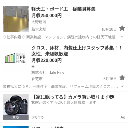
軽天工・ボード工 従業員募集
月収250,000円
大野建装
新大宮駅
10月18日
♢仕事内容♢ 商業施設、マンション、病院の建物内での軽天下地組み
と石膏ボード貼りをメインにしています。 ♢給与♢ 日当月給制 未経
奈良
奈良市
新大宮駅
内装職人
未経験
クロス、床材、内装仕上げスタッフ募集！！
験 10000〜 経験者 要相談 になっております。 楽しく仕事をする会
女性、未経験歓迎
社になっていま...
月収220,000円
株式会社 Life Fine
香芝市
8月16日
業務拡大につき、一般住宅、商業施設、リフォーム現場のクロス、床
材の施工スタッフ募集 未経験でも大丈夫です！1から丁寧に指導して
奈良
香芝市
内装職人
業務
【家に眠ってる】カメラ買い取ります📷
いきますので、一緒に頑張っていきましょう(^^) 質の高い技術が学べ
状態が悪くてもOK！最大限買取します
ます！ 独立志願の方も大歓...
Ad
プリフラ