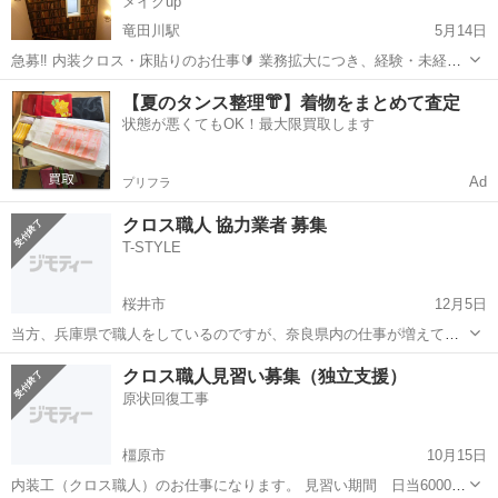
メイクup
竜田川駅
5月14日
急募‼️ 内装クロス・床貼りのお仕事🔰 業務拡大につき、経験・未経験
🔰問わず、歓迎いたします‼️ 丁寧な施工とご好評いただき、たくさん
奈良
生駒郡
竜田川駅
内装職人
【夏のタンス整理👘】着物をまとめて査定
のご依頼をいただき人手が足りません‼️ お問い合わせ・ご応募、お待
状態が悪くてもOK！最大限買取します
ちしています‼️ ...
Ad
プリフラ
クロス職人 協力業者 募集
T-STYLE
桜井市
12月5日
当方、兵庫県で職人をしているのですが、奈良県内の仕事が増えてき
ており協力業者さんを募集しております。 仕事は切れずにお渡しでき
奈良
桜井市
内装職人
職人
クロス職人見習い募集（独立支援）
ると思います。 内容は、賃貸物件のクロス貼替え及びCF貼替え、フロ
原状回復工事
アタイル等です。 ...
橿原市
10月15日
内装工（クロス職人）のお仕事になります。 見習い期間 日当6000円