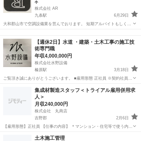
株式会社 AR
九条駅
6月29日
大和郡山市で空調設備業を営んでおります。 短期アルバイトもしくは
正社員を 募集しております₍ᐢ..ᐢ₎ 初めは簡単な作業からスタート！ な
奈良
大和郡山市
九条駅
内装職人
社員募集
ので未経験者大歓迎です(⑅•ᴗ•⑅) 手に職をつけましょう♪ →...
【週休2日】水道 ・建築・土木工事の施工技
術専門職
年収4,000,000円
株式会社水野設備
榛原駅
3月18日
ご覧頂き誠にありがとうございます。 ■雇用形態 正社員 ※契約社員、
業務委託をご希望の場合は要相談 ■勤務地 奈良県宇陀市榛原笠間2182
奈良
宇陀市
榛原駅
内装職人
業務
集成材製造スタッフ＜トライアル雇用併用求
■勤務時間 8:00〜17:00（休憩90分） ※残業有...
人＞
月収240,000円
株式会社 丸商店
吉野郡
2月6日
【雇用形態】正社員 【仕事の内容】 ＊マンション・住宅等で使う内装
用集成材の製造業務。 ＊吉野の杉や桧を加工してｉＰｈｏｎｅカバ
奈良
吉野郡
内装職人
退職金
土木施工管理
ー・ランチョン ボード・料理箱などの製造。 ・注文に応じて芯材