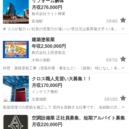
リフォーム解体
月収276,000円
株式会社ライト興業
富雄駅
2月4日
❇ ココが魅力 👉社長の営業力が凄い 👉受注元は業界最大手 👉未経
験者でも丁寧に指導します 👉リフォーム関係 👉受注増加注。会社を
奈良
奈良市
富雄駅
内装職人
建築塗装業
一緒に盛り上げてく出さる方をお待ちしています😊 ---------------...
年収2,500,000円
株式会社上田塗装店
大和小泉駅
6月7日
外壁・屋根塗装⼯事（塗装作業・養⽣など） 《資格》 特になし！未経
験・無資格OK！ ・自動車運転免許（ＡＴ限定可）お持ちの方、尚歓
奈良
生駒郡
大和小泉駅
内装職人
屋根
クロス職人見習い大募集！！
迎！ ※研修期間（1〜3ヵ⽉）※研修期間中：未経験 ⽇給8000円、経
月収170,000円
験者...
インテリア奧村
北葛城郡
3月12日
新築現場での壁紙を施工して 室内を装飾する仕事です。 未経験の方で
もしっかり指導しますので大丈夫！！ 手に職をつけませんか？ 個人事
奈良
北葛城郡
内装職人
職人
空調設備業 正社員募集、短期アルバイト募集
業主ですがこの度の事業拡大に伴い 一緒に頑張ってくれる仲間を募集
月収220,000円
します。 奈良県北葛城郡...