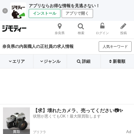
アプリならお得な情報を見逃さない！
インストール
アプリで開く
奈良県
検索
ログイン
投稿
奈良県の内装職人の正社員の求人情報
人気キーワード
エリア
ジャンル
詳細
新着順
【求】壊れたカメラ、売ってください📷✨
状態が悪くてもOK！最大限買取します
Ad
プリフラ