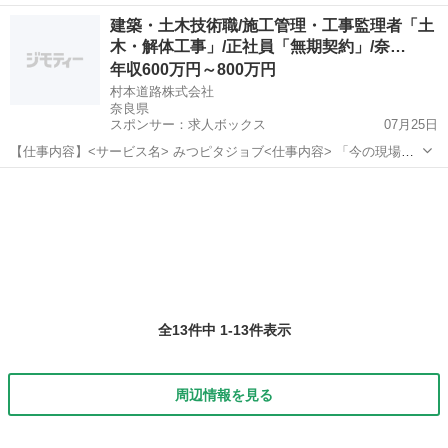
から能力給 勤務時間8：00～17：00 見習い期間終了後 独立支援
奈良
橿原市
内装職人
職人
建築・土木技術職/施工管理・工事監理者「土
（請負となります） 学歴不問 現場直行直帰可 車 バイク通勤
木・解体工事」/正社員「無期契約」/奈…
可 女性大...
年収600万円～800万円
村本道路株式会社
奈良県
スポンサー：求人ボックス
07月25日
【仕事内容】<サービス名> みつピタジョブ<仕事内容> 「今の現場、
あなたの技術に相応しい舞台ですか?」 奈良の道を知り尽くし、国土
正社員
交通省から「Aランク」認定を受ける村本道路。 私たちが求めている
のは、指示を待つ人材ではなく、 現...
全13件中 1-13件表示
周辺情報を見る