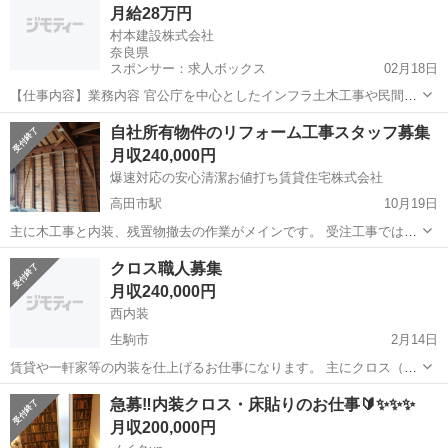
月給28万円
をモルダー機等で切削...
村本建設株式会社
奈良県
スポンサー：求人ボックス
02月18日
【仕事内容】業務内容 官公庁を中心としたインフラ土木工事や民間大
型土木工事の品質・工程・安全・原価の管理をお任せいたします。 案
正社員
自社所有物件のリフォーム工事スタッフ募集
件について 下水道(シールド工事で穴を掘り貯留槽にする工事)や道路
月収240,000円
関係(下部工やトンネル、高速道路)な...
爆速対応の安心清潔お値打ち賃貸住宅株式会社
高田市駅
10月19日
主に木工事と内装、残置物撤去の作業がメインです。 受注工事ではな
いので、工期を自由にでき、うるさい施主や元請がいないのが特徴で
奈良
大和高田市
高田市駅
内装職人
クロス職人募集
す！更に居住中の現場も稀にしかなく、小規模現場直行直帰でコミュ
月収240,000円
ニケーションが凄く楽です。 社長も現...
西内装
生駒市
2月14日
賃貸や一軒家等の内装を仕上げるお仕事になります。 主にクロス（壁
紙）を貼るお仕事になります。 少人数でなやってますので人間関係も
奈良
生駒市
内装職人
職人
急募‼️内装クロス・床貼りのお仕事🔰✨✨✨
よく長く働ける環境となっております。 募集 18歳〜35歳まで。 未経
月収200,000円
験大歓迎（経験者優遇）...