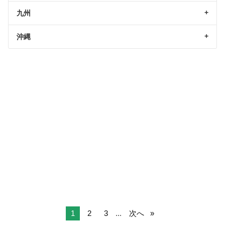
九州
沖縄
1
2
3
...
次へ