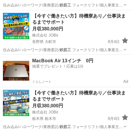
住み込み/ハローワーク/業務委託/
鉄筋工
フォークリフト/個人事業主/
ービス…
鳥取
境港市
物流
住み込み
【今すぐ働きたい方】待機寮あり／仕事決ま
るまでサポート
月収380,000円
株式会社 JOBit
長野県 大町市
8月4日
住み込み/ハローワーク/業務委託/
鉄筋工
フォークリフト/個人事業主/
ービス…
長野
大町市
物流
住み込み
MacBook Air 13インチ 0円
抽選でプレゼント！応募は1分
Ad
くらしノート
【今すぐ働きたい方】待機寮あり／仕事決ま
るまでサポート
月収380,000円
株式会社 JOBit
栃木県 栃木市
8月4日
住み込み/ハローワーク/業務委託/
鉄筋工
フォークリフト/個人事業主/