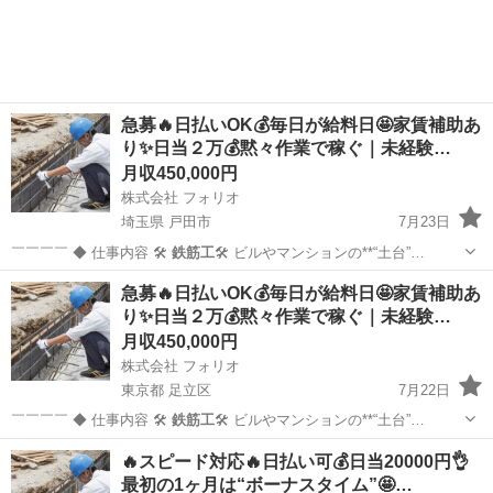
急募🔥日払いOK💰毎日が給料日🤩家賃補助あ
り✨日当２万💰黙々作業で稼ぐ｜未経験…
月収450,000円
株式会社 フォリオ
埼玉県 戸田市
7月23日
￣￣￣￣ ◆ 仕事内容 🛠️
鉄筋工
🛠️ ビルやマンションの**“土台”…
埼玉
戸田市
鳶職
未経験
急募🔥日払いOK💰毎日が給料日🤩家賃補助あ
り✨日当２万💰黙々作業で稼ぐ｜未経験…
月収450,000円
株式会社 フォリオ
東京都 足立区
7月22日
￣￣￣￣ ◆ 仕事内容 🛠️
鉄筋工
🛠️ ビルやマンションの**“土台”…
東京
足立区
鳶職
未経験
🔥スピード対応🔥日払い可💰日当20000円👌
最初の1ヶ月は“ボーナスタイム”🤩…