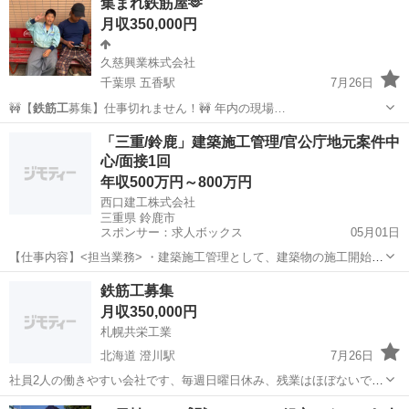
集まれ鉄筋屋🫶
月収350,000円
久慈興業株式会社
千葉県 五香駅
7月26日
🚧【
鉄筋工
募集】仕事切れません！🚧 年内の現場…
千葉
柏市
五香駅
その他
鉄筋
「三重/鈴鹿」建築施工管理/官公庁地元案件中
心/面接1回
年収500万円～800万円
西口建工株式会社
三重県 鈴鹿市
スポンサー：求人ボックス
05月01日
【仕事内容】<担当業務> ・建築施工管理として、建築物の施工開始か
ら竣工までの品質、安全、工程、予算などの管理を行います。現場監
正社員
鉄筋工募集
督として現場に責任を持ち、業務を遂行いただきます。 ・現場は三重
月収350,000円
県北勢地区が中心です。 ・工場や店舗な...
札幌共栄工業
北海道 澄川駅
7月26日
社員2人の働きやすい会社です、毎週日曜日休み、残業はほぼないで
す。 日給14000円から16000円
北海道
札幌市
澄川駅
その他