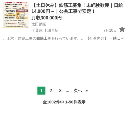
大阪
大阪市
長居駅
土木
職人
【土日休み】鉄筋工募集！未経験歓迎｜日給
14,000円～｜公共工事で安定！
月収300,000円
太田鋼業
千葉県 千城台駅
7月10日
、土木・建築工事の
鉄筋工
事を行っています。… 【仕事内容】 ・
鉄筋
工
事 ・土木・建築工…
千葉
四街道市
千城台駅
その他
1
2
3
...
次へ
全1002件中 1-50件表示