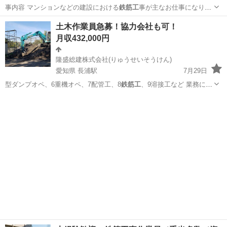
事内容 マンションなどの建設における
鉄筋工
事が主なお仕事になりま
す。 型枠工事…
愛知
尾張旭市
藤が丘駅
その他
未経験
土木作業員急募！協力会社も可！
月収432,000円
隆盛総建株式会社(りゅうせいそうけん)
愛知県 長浦駅
7月29日
型ダンプオペ、6重機オペ、7配管工、8
鉄筋工
、9溶接工など 業務によ
り単価が変動…
愛知
知多市
長浦駅
施工管理
土木作業員