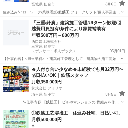
宮城県 仙台市
8月6日
住み込み/ハローワーク/業務委託/
鉄筋工
フォークリフト/個人事業主/
ービス…
宮城
仙台市
工場
住み込み
「三重/鈴鹿」建築施工管理/UIターン歓迎/引
越費用負担有/条件により家賃補助有
年収500万円～800万円
西口建工株式会社
三重県 鈴鹿市
スポンサー：求人ボックス
05月01日
【仕事内容】<担当業務> ・建築施工管理として、建築物の施工開始か
ら竣工までの品質、安全、工程、予算などの管理を行います。現場監
正社員
🔥人付き合い少なめ🔥未経験でも月32万円〜
督として現場に責任を持ち、業務を遂行いただきます。 ・現場は三重
💰日払いOK｜鉄筋スタッフ
県北勢地区が中心です。 ・工場や店舗な...
月収350,000円
株式会社 フォリオ
埼玉県 新座市
8月5日
＿＿＿＿＿ 🔧仕事内容 【
鉄筋工
】 ビルやマンションの 骨組みを作…
埼玉
新座市
大工
未経験
①鉄筋工②溶接工 住込み社宅。日払い可。
月収500,000円