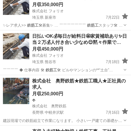
月収350,000円
株式会社 フォリオ
埼玉県 新座市
7月22日
✨レア求人>>
鉄筋工
🛠️募集✨ … ￣￣￣￣￣￣￣
鉄筋工
スタッフ🛠️ …
埼玉
新座市
技術
鉄筋工
日払いOK💰毎日が給料日🤩家賃補助あり✨日
当２万💰人付き合い少なめ😌黙々作業で…
月収450,000円
株式会社 フォリオ
埼玉県 熊谷市
7月18日
￣￣￣￣ ◆ 仕事内容 🛠️
鉄筋工
🛠️ ビルやマンションの**“土台”…
埼玉
熊谷市
鳶職
未経験
株式会社 奥野鉄筋★鉄筋工職人★正社員の
求人
月収250,000円
株式会社 奥野鉄筋
長野県 中軽井沢駅
7月16日
建設現場での鉄筋組立て作業になります。 小さい一戸建ての基礎から
マンション、学校等の大型物件も手掛けているので、仕事がきれずに
長野
北佐久郡
中軽井沢駅
土木
鉄筋工