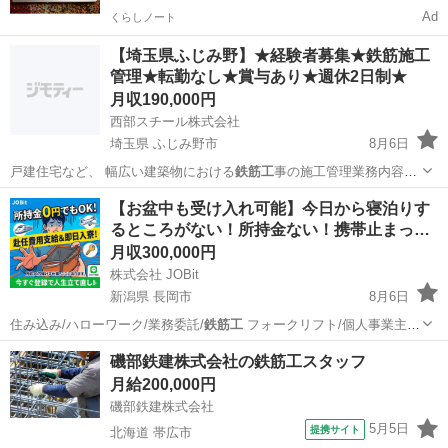
Ad
くらしノート
【埼玉県ふじみ野】★経験者募集★鉄筋施工
管理★転勤なし★賞与あり★週休2日制★
月収190,000円
西部スチール株式会社
埼玉県 ふじみ野市
8月6日
戸建住宅など、 幅広い建築物における
鉄筋工
事の施工管理業務内容全
般を担当いただき…
埼玉
ふじみ野市
施工管理
鉄筋
【お盆中も受け入れ可能】今日から寝泊りす
るところがない！所持金ない！携帯止まっ…
月収300,000円
株式会社 JOBit
新潟県 長岡市
8月6日
住み込み/ハローワーク/業務委託/
鉄筋工
フォークリフト/個人事業主/
ービス…
新潟
長岡市
物流
住み込み
磯部鉄建株式会社の鉄筋工スタッフ
月給200,000円
磯部鉄建株式会社
5月5日
提携サイト
北海道 帯広市