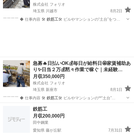
株式会社 フォリオ
埼玉県 川越市
8月2日
￣￣￣￣ ◆ 仕事内容 🛠️
鉄筋工
🛠️ ビルやマンションの“土台”をつ…
埼玉
川越市
鳶職
未経験
急募🔥日払いOK💰毎日が給料日🤩家賃補助あ
り✨日当２万💰黙々作業で稼ぐ｜未経験…
月収350,000円
株式会社 フォリオ
埼玉県 新座市
8月1日
￣￣￣￣ ◆ 仕事内容 🛠️
鉄筋工
🛠️ ビルやマンションの**“土台”…
埼玉
新座市
その他
未経験
鉄筋工
月収200,000円
田中鋼業
愛知県 藤が丘駅
7月31日