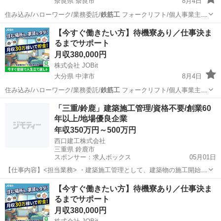
奈良県 奈良市
8月4日
住み込み/ハローワーク/業務委託/
鉄筋工
フォークリフト/個人事業主/
ービス…
奈良
奈良市
物流
住み込み
【今すぐ働きたい方】待機寮あり／仕事決ま
るまでサポート
月収380,000円
株式会社 JOBit
大分県 中津市
8月4日
住み込み/ハローワーク/業務委託/
鉄筋工
フォークリフト/個人事業主/
ービス…
大分
中津市
物流
住み込み
「三重/鈴鹿」建築施工管理/資格不要/創業60
年以上/地場優良企業
年収350万円～500万円
西口建工株式会社
三重県 鈴鹿市
スポンサー：求人ボックス
05月01日
【仕事内容】<担当業務> ・建築施工管理として、建築物の施工開始か
ら竣工までの品質、安全、工程、予算などの管理を行います。現場監
正社員
【今すぐ働きたい方】待機寮あり／仕事決ま
督として現場に責任を持ち、業務を遂行いただきます。 ・現場は三重
るまでサポート
県北勢地区が中心です。 ・工場や店舗な...
月収380,000円