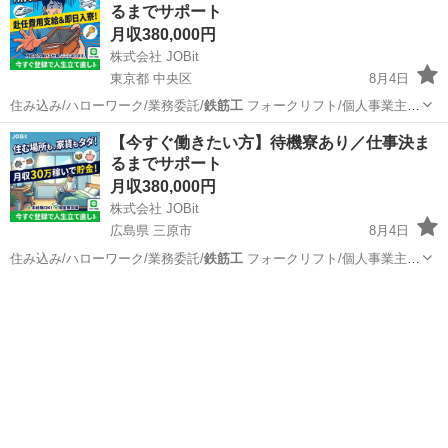
るまでサポート
月収380,000円
株式会社 JOBit
東京都 中央区
8月4日
住み込み/ハローワーク/業務委託/
鉄筋工
フォークリフト/個人事業主/
ービス…
東京
中央区
物流
住み込み
【今すぐ働きたい方】待機寮あり／仕事決ま
るまでサポート
月収380,000円
株式会社 JOBit
広島県 三原市
8月4日
住み込み/ハローワーク/業務委託/
鉄筋工
フォークリフト/個人事業主/
ービス…
広島
三原市
物流
住み込み