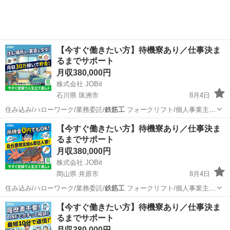
【今すぐ働きたい方】待機寮あり／仕事決ま
るまでサポート
月収380,000円
株式会社 JOBit
石川県 珠洲市
8月4日
住み込み/ハローワーク/業務委託/
鉄筋工
フォークリフト/個人事業主/
ービス…
石川
珠洲市
物流
住み込み
【今すぐ働きたい方】待機寮あり／仕事決ま
るまでサポート
月収380,000円
株式会社 JOBit
岡山県 井原市
8月4日
住み込み/ハローワーク/業務委託/
鉄筋工
フォークリフト/個人事業主/
ービス…
岡山
井原市
物流
住み込み
【今すぐ働きたい方】待機寮あり／仕事決ま
るまでサポート
月収380,000円