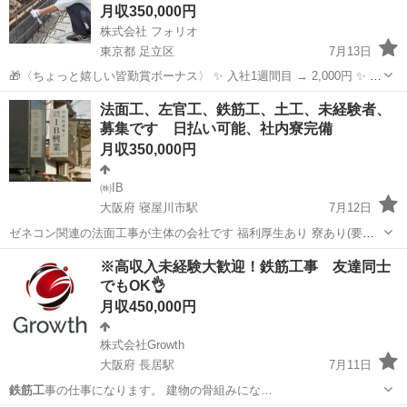
月収350,000円
株式会社 フォリオ
東京都 足立区
7月13日
🎁〈ちょっと嬉しい皆勤賞ボーナス〉 ✨ 入社1週間目 → 2,000円 ✨ 入
社2週間目 → 4,000円 ✨ 入社1ヶ月目 → 10,000円＋QUOカード3,000
東京
足立区
その他
未経験
法面工、左官工、鉄筋工、土工、未経験者、
円分 ▶︎ 合計19,000円GET！ ※...
募集です 日払い可能、社内寮完備
月収350,000円
㈱IB
大阪府 寝屋川市駅
7月12日
ゼネコン関連の法面工事が主体の会社です 福利厚生あり 寮あり(要相
談) 入社一時金あり 免許不問 日払い可能 日当13000～ 一般の方のみ募
大阪
寝屋川市
寝屋川市駅
その他
法面
※高収入未経験大歓迎！鉄筋工事 友達同士
集ですので 求人、派遣の事業所様はお断りさせて頂いてます。
でもOK👌
月収450,000円
株式会社Growth
大阪府 長居駅
7月11日
鉄筋工
事の仕事になります。 建物の骨組みにな…