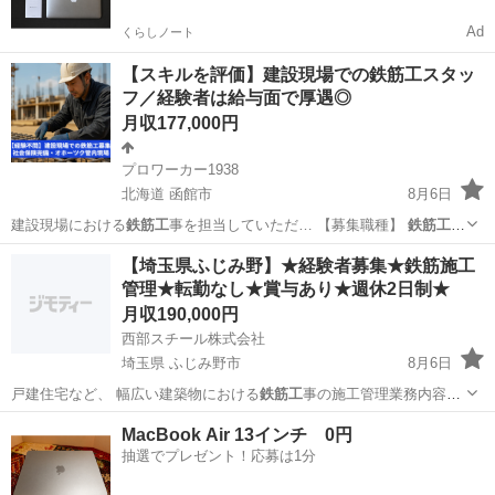
Ad
くらしノート
【スキルを評価】建設現場での鉄筋工スタッ
フ／経験者は給与面で厚遇◎
月収177,000円
プロワーカー1938
北海道 函館市
8月6日
建設現場における
鉄筋工
事を担当していただ… 【募集職種】
鉄筋工
【給与】 …
北海道
函館市
その他
鉄筋工
【埼玉県ふじみ野】★経験者募集★鉄筋施工
管理★転勤なし★賞与あり★週休2日制★
月収190,000円
西部スチール株式会社
埼玉県 ふじみ野市
8月6日
戸建住宅など、 幅広い建築物における
鉄筋工
事の施工管理業務内容全
般を担当いただき…
埼玉
ふじみ野市
測量
MacBook Air 13インチ 0円
抽選でプレゼント！応募は1分