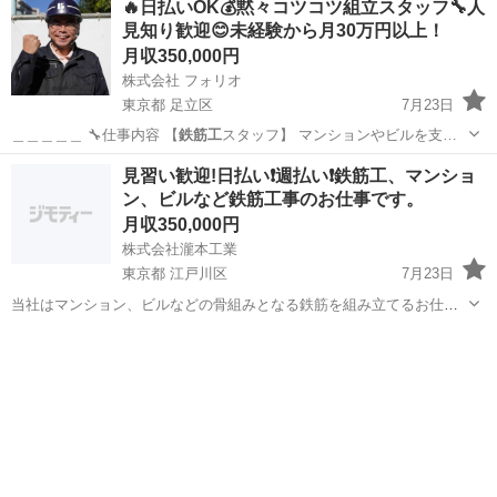
🔥日払いOK💰黙々コツコツ組立スタッフ🔧人
見知り歓迎😊未経験から月30万円以上！
月収350,000円
株式会社 フォリオ
東京都 足立区
7月23日
＿＿＿＿＿ 🔧仕事内容 【
鉄筋工
スタッフ】 マンションやビルを支…
東京
足立区
大工
未経験
見習い歓迎!日払い❗週払い❗鉄筋工、マンショ
ン、ビルなど鉄筋工事のお仕事です。
月収350,000円
株式会社瀧本工業
東京都 江戸川区
7月23日
当社はマンション、ビルなどの骨組みとなる鉄筋を組み立てるお仕事
です。 興味のある方または経験者の方是非一緒に働きましょう❗ 未経
東京
江戸川区
土木
鉄筋工
験の方でも大歓迎です 職人日給15000～ 見習い日給11000～ その他手
当有り 何でも気軽に...