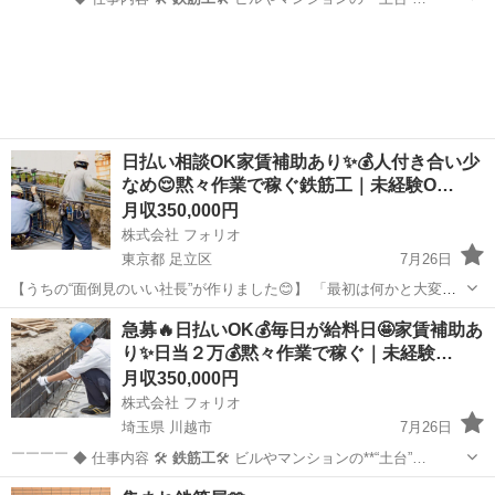
埼玉
新座市
鳶職
未経験
日払い相談OK家賃補助あり✨💰人付き合い少
なめ😌黙々作業で稼ぐ鉄筋工｜未経験O…
月収350,000円
株式会社 フォリオ
東京都 足立区
7月26日
【うちの“面倒見のいい社長”が作りました😊】 「最初は何かと大変だ
ろ？」 その一言から始まった制度です。 🎁〈ちょっと嬉しい皆勤賞ボ
東京
足立区
鳶職
未経験
急募🔥日払いOK💰毎日が給料日🤩家賃補助あ
ーナス〉 ✨ 入社1週間目 → 2,000円 ✨ 入社2週間目 → 4,000...
り✨日当２万💰黙々作業で稼ぐ｜未経験…
月収350,000円
株式会社 フォリオ
埼玉県 川越市
7月26日
￣￣￣￣ ◆ 仕事内容 🛠️
鉄筋工
🛠️ ビルやマンションの**“土台”…
埼玉
川越市
鳶職
未経験