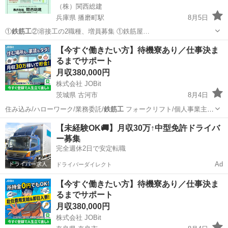
（株）関西総建
兵庫県 播磨町駅
8月5日
①
鉄筋工
②溶接工の2職種、増員募集 ①鉄筋屋…
兵庫
加古郡
播磨町駅
その他
鉄筋工
【今すぐ働きたい方】待機寮あり／仕事決ま
るまでサポート
月収380,000円
株式会社 JOBit
茨城県 古河市
8月4日
住み込み/ハローワーク/業務委託/
鉄筋工
フォークリフト/個人事業主/
ービス…
茨城
古河市
物流
【未経験OK🚚】月収30万↑中型免許ドライバ
ー募集
完全週休2日で安定転職
Ad
ドライバーダイレクト
【今すぐ働きたい方】待機寮あり／仕事決ま
るまでサポート
月収380,000円
株式会社 JOBit