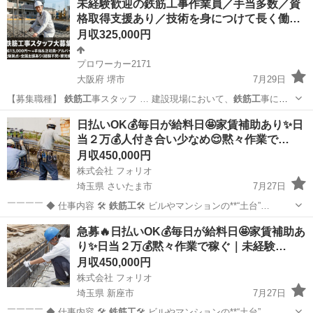
未経験歓迎の鉄筋工事作業員／手当多数／資
格取得支援あり／技術を身につけて長く働…
月収325,000円
プロワーカー2171
大阪府 堺市
7月29日
【募集職種】
鉄筋工
事スタッフ … 建設現場において、
鉄筋工
事に関
する作業を担… 主な業務内容 ・
鉄筋工
事の現場作業 … 各現場にて
鉄
大阪
堺市
その他
未経験
日払いOK💰毎日が給料日🤩家賃補助あり✨日
筋工
事に従事し、作業を…
当２万💰人付き合い少なめ😌黙々作業で…
月収450,000円
株式会社 フォリオ
埼玉県 さいたま市
7月27日
￣￣￣￣ ◆ 仕事内容 🛠️
鉄筋工
🛠️ ビルやマンションの**“土台”…
埼玉
さいたま市
大工
未経験
急募🔥日払いOK💰毎日が給料日🤩家賃補助あ
り✨日当２万💰黙々作業で稼ぐ｜未経験…
月収450,000円
株式会社 フォリオ
埼玉県 新座市
7月27日
￣￣￣￣ ◆ 仕事内容 🛠️
鉄筋工
🛠️ ビルやマンションの**“土台”…