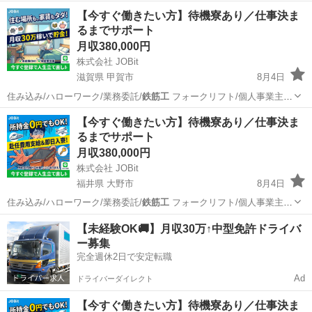
ービス…
栃木
栃木市
物流
住み込み
【今すぐ働きたい方】待機寮あり／仕事決ま
るまでサポート
月収380,000円
株式会社 JOBit
滋賀県 甲賀市
8月4日
住み込み/ハローワーク/業務委託/
鉄筋工
フォークリフト/個人事業主/
ービス…
滋賀
甲賀市
物流
住み込み
【今すぐ働きたい方】待機寮あり／仕事決ま
るまでサポート
月収380,000円
株式会社 JOBit
福井県 大野市
8月4日
住み込み/ハローワーク/業務委託/
鉄筋工
フォークリフト/個人事業主/
ービス…
福井
大野市
物流
住み込み
【未経験OK🚚】月収30万↑中型免許ドライバ
ー募集
完全週休2日で安定転職
Ad
ドライバーダイレクト
【今すぐ働きたい方】待機寮あり／仕事決ま