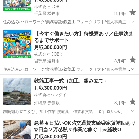
株式会社 JOBit
千葉県 松戸市
8月4日
住み込み/ハローワーク/業務委託/
鉄筋工
フォークリフト/個人事業主/
ービス…
千葉
松戸市
物流
住み込み
【今すぐ働きたい方】待機寮あり／仕事決ま
るまでサポート
月収380,000円
株式会社 JOBit
岩手県 遠野市
8月4日
住み込み/ハローワーク/業務委託/
鉄筋工
フォークリフト/個人事業主/
ービス…
岩手
遠野市
物流
住み込み
鉄筋工事一式（加工、組み立て）
月収300,000円
株式会社ハマダイ
沖縄県 赤嶺駅
8月3日
鉄筋組み立て及び、加工作業 腰道具、作業着支給、 直行直帰OK、送
迎も可能。 日当月給300000〜400000（手当て無し） 各種手当てあ
沖縄
糸満市
赤嶺駅
その他
鉄筋
急募🔥日払いOK💰交通費支給🤩家賃補助あり
り、社宅あり、社保加入可能、雇用保険完備 未経験、経験者、ブラン
✨日当２万💰黙々作業で稼ぐ｜未経験O…
ク、大歓迎です 体験...
月収450,000円