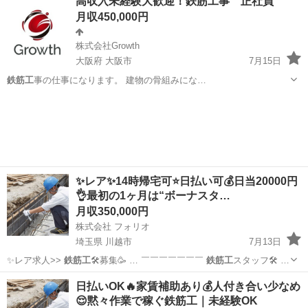
高収入未経験大歓迎！鉄筋工事 正社員
安定した収入です。 ★未経験者でも月給25万～スタート★ ★社会保険
月収450,000円
加入★ ★建退共による退職金加...
株式会社Growth
大阪府 大阪市
7月15日
鉄筋工
事の仕事になります。 建物の骨組みにな…
大阪
大阪市
土木
代表取締役
✨レア✨14時帰宅可⭐️日払い可💰日当20000円
👌最初の1ヶ月は“ボーナスタ…
月収350,000円
株式会社 フォリオ
埼玉県 川越市
7月13日
✨レア求人>>
鉄筋工
🛠️募集🥳 … ￣￣￣￣￣￣￣
鉄筋工
スタッフ🛠️ …
埼玉
川越市
その他
レア
日払いOK🔥家賃補助あり💰人付き合い少なめ
😌黙々作業で稼ぐ鉄筋工｜未経験OK