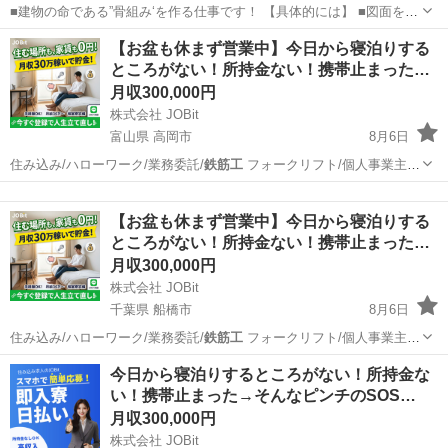
■建物の命である”骨組み‘を作る仕事です！ 【具体的には】 ■図面をも
とに鉄筋をカット・曲げ加工 ■指示に従い、現場で鉄筋の設置・調整
北海道
帯広市
鳶職
【お盆も休まず営業中】今日から寝泊りする
※鉄筋の運搬はクレーンを使用します 未経験の方は、自社加工場で作
ところがない！所持金ない！携帯止まった…
業練習を行い、基...
月収300,000円
株式会社 JOBit
富山県 高岡市
8月6日
住み込み/ハローワーク/業務委託/
鉄筋工
フォークリフト/個人事業主/
ービス…
富山
高岡市
物流
住み込み
【お盆も休まず営業中】今日から寝泊りする
ところがない！所持金ない！携帯止まった…
月収300,000円
株式会社 JOBit
千葉県 船橋市
8月6日
住み込み/ハローワーク/業務委託/
鉄筋工
フォークリフト/個人事業主/
ービス…
千葉
船橋市
物流
住み込み
今日から寝泊りするところがない！所持金な
い！携帯止まった→そんなピンチのSOS…
月収300,000円
株式会社 JOBit