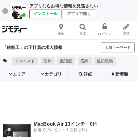
アプリならお得な情報を見逃さない！
インストール
アプリで開く
全国
検索
ログイン
投稿
「鉄筋工」の正社員の求人情報
人気キーワード
アスベスト
型枠
鍛冶屋
石綿
建設現場
エリア
カテゴリ
詳細
新着順
MacBook Air 13インチ 0円
抽選でプレゼント！応募は1分