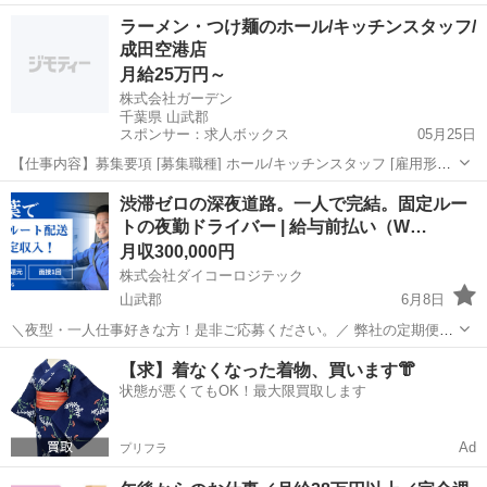
難しい知識は必要なし！物流倉庫での荷物を運んで準備するだけの簡
千葉
山武郡
倉庫管理
業務
ラーメン・つけ麺のホール/キッチンスタッフ/
単なお仕事です≫ 【仕事内容】 at物流倉庫 包装や梱包...
成田空港店
月給25万円～
株式会社ガーデン
千葉県 山武郡
スポンサー：求人ボックス
05月25日
【仕事内容】募集要項 [募集職種] ホール/キッチンスタッフ [雇用形態]
正社員 [仕事内容] 成田市にある横浜家系ラーメン店<壱角家 成田空港
正社員
渋滞ゼロの深夜道路。一人で完結。固定ルー
店>で正社員を募集中! 接客業が大好きな方、必見!活気ある対応が特徴
トの夜勤ドライバー | 給与前払い（W…
のお店です。働き...
月収300,000円
株式会社ダイコーロジテック
山武郡
6月8日
＼夜型・一人仕事好きな方！是非ご応募ください。／ 弊社の定期便ド
ライバーは、 ・「体負担の多い仕事は年齢的にもう大変...」 ・「東
千葉
山武郡
ドライバー
業務
【求】着なくなった着物、買います👘
京・神奈川の渋滞に巻き込まれたくない！」 ・「黙々と一人で走りた
状態が悪くてもOK！最大限買取します
い！」 そ...
Ad
プリフラ