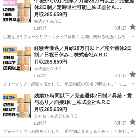
午後からのお仕事／月給28万円以上／完全週
休2日制／定時退社可能＿株式会社A.…
月収285,659円
株式会社A.R.C
山武郡
6月1日
生花を扱うフォークリフトスタッフ募集！ お花に関わる物流のお仕事
です ＼ここがポイント／ ★定時退社可能 ★完全週休2日制 ★駅徒歩5
千葉
山武郡
物流
経験者優遇／月給28万円以上／完全週休2日
分・車通勤OK ★朝はゆっくり午後出勤 ★面接は1回のみ！ 【仕事...
制／日祝日休み＿株式会社A.R.C
月収285,659円
株式会社A.R.C
山武郡
6月1日
フォークリフト経験を活かして、 航空物流の現場で即戦力に！ ＼ここ
がポイント／ ★月給28万円以上 ★残業10時間以下 ★定時退社可能 ★
千葉
山武郡
物流
残業15時間以下／完全週休2日制／昇給・賞
完全週休2日制 ★昇給・賞与あり ★書類選考なし 全国各地か...
与あり／面接1回＿株式会社A.R.C
月収285,659円
会社名：株式会社A.R.C
山武郡
6月1日
フォークリフト経験を活かして、 航空物流を支える仕事へ！ ＼弊社の
魅力／ ★ 月給28万円以上＋昇給・賞与あり ★ 残業少なめ（月15時間