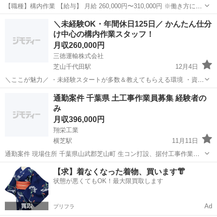
【職種】構内作業 【給与】 月給 260,000円〜310,000円 ※働き方によ
り変動あり ※試用期間あり（3ヶ月） 仕事内容は通常と同じで、先輩
千葉
山武郡
芝山千代田駅
倉庫管理
未経験
＼未経験OK・年間休日125日／ かんたん仕分
がサポートします。 【勤務時間】 8:30...
け中心の構内作業スタッフ！
月収260,000円
三徳運輸株式会社
芝山千代田駅
12月4日
＼ここが魅力／ ・未経験スタートが多数＆教えてもらえる環境 ・資格
取得は入社後でOK（費用は会社が全額負担） ・土日祝休み＋長期休
千葉
山武郡
芝山千代田駅
倉庫管理
未経験
通勤案件 千葉県 土工事作業員募集 経験者の
暇あり／年間休日125日 ・約20名のチーム体制でフォロー体制◎ ・作
み
業内容は数種類...
月収396,000円
翔栄工業
横芝駅
11月11日
通勤案件 現場住所 千葉県山武郡芝山町 生コン打設、据付工事作業、
その他雑工 側溝据付できる方がいいです。 すぐ〜約2年程 3人~5人 末
千葉
山武郡
横芝駅
その他
情報
【求】着なくなった着物、買います👘
締め翌末払い 単価 交通費込 税別18000円 ※外国人単価1.6万 （...
状態が悪くてもOK！最大限買取します
Ad
プリフラ