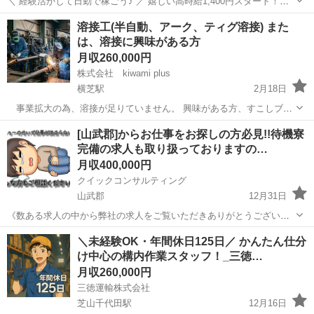
＼ 経験活かして日勤で稼ごう♪ ／ 嬉しい高時給1,400円スタート！！
「フォークリフト運搬のお仕事」 残業少なめでも・・・、 【月収25.2
千葉
山武郡
福俵駅
工場
情報
溶接工(半自動、アーク、ティグ溶接) また
万円以上可能】 日勤固定＆土日祝休みで プライベートも充実できる職
は、溶接に興味がある方
場...
月収260,000円
株式会社 kiwami plus
横芝駅
2月18日
事業拡大の為、溶接が足りていません。 興味がある方、すこしブラ
ンクがあるが、またやってみようかなー。なんて思っている方。ご連
千葉
山武郡
横芝駅
その他
製缶
[山武郡]からお仕事をお探しの方必見!!待機寮
絡御待ちしています！ 画像はイメージです。
完備の求人も取り扱っておりますの…
月収400,000円
クイックコンサルティング
山武郡
12月31日
《数ある求人の中から弊社の求人をご覧いただきありがとうございま
す!!》 全国に様々な求人を取り扱っておりご希望条件やご状況に応じ
千葉
山武郡
その他
交代勤務
＼未経験OK・年間休日125日／ かんたん仕分
てマッチしそうな求人をご案内いたします!! 応募前に相談だけしてみ
け中心の構内作業スタッフ！_三徳…
たい方やどんな求人があるか...
月収260,000円
三徳運輸株式会社
芝山千代田駅
12月16日