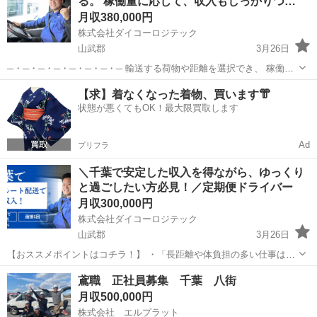
る。 稼働量に応じて、収入もしっかりつ…
全国5万件以上の求人を多...
月収380,000円
株式会社ダイコーロジテック
山武郡
3月26日
─・─・─・─・─・─・─・─ 輸送する荷物や距離を選択でき、 稼働量
に応じた収入を目指せます！ ─・─・─・─・─・─・─・─ 【こんな方
千葉
山武郡
ドライバー
情報
【求】着なくなった着物、買います👘
にぴったりです！】 ◆ 大型免許を持っているが、今の働き方を変え
状態が悪くてもOK！最大限買取します
た...
Ad
プリフラ
＼千葉で安定した収入を得ながら、ゆっくり
と過ごしたい方必見！／定期便ドライバー
月収300,000円
株式会社ダイコーロジテック
山武郡
3月26日
【おススメポイントはコチラ！】 ・「長距離や体負担の多い仕事は年
齢的にもう大変...」 ・「日勤のみで働きたい！」 ・「子育て中なので
千葉
山武郡
ドライバー
情報
鳶職 正社員募集 千葉 八街
決まった時間で働きたい！」 そんな思いを持つ方にぴったりです！ ＝
月収500,000円
＝...
株式会社 エルプラット