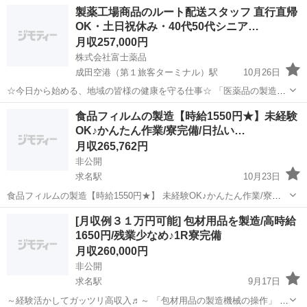
製薬工場商品のルート配送スタッフ 直行直帰
OK・土日祝休み・40代50代シニア…
月収257,000円
株式会社富士薬品
成田空港（第１旅客ターミナル）駅
10月26日
☆今日から始める、地域の皆様の健康を守る仕事☆ 「医薬品の製造・
販売・研究開発」を行う、創業100年の大手製薬会社にて、生産工場の
千葉
山武郡
成田空港（第１旅客ターミナル）駅
配送
食品フィルムの製造【時給1550円★】未経験
商品を各ご家庭にお届けできるスタッフを募集いたします。 ①お客様
OK♪かんたん作業/寮完備/日払い…
未経験
は、親子3世代で契...
月収265,762円
非公開
求名駅
10月23日
食品フィルムの製造【時給1550円★】 未経験OK♪かんたん作業/寮完
備/日払い可！ ＊〜〜*〜〜＊〜〜*〜〜＊ ＼＼しっかり稼げる★／／
千葉
山武郡
求名駅
工場
未経験
[月収例３１万円可能] 包材用品を製造/高時給
＜高時給1550円＞で 月収26万円以上可能◎ 未経験から稼げる♪ ...
1650円/残業少なめ♪1R寮完備
月収260,000円
非公開
求名駅
9月17日
～経験活かしてガッツリ高収入♬～ 「包材用品の製造機械の操作」