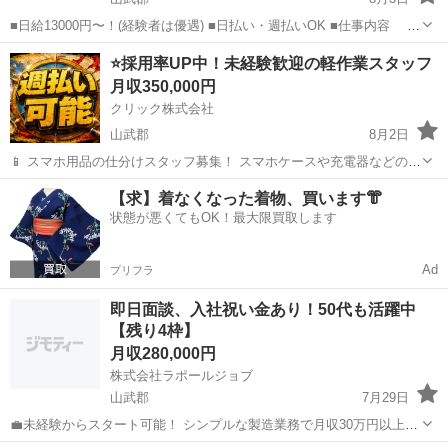
■日給13000円〜！(経験者は優遇) ■日払い・週払いOK ■仕事内容 土
木現場での労働作業 重機(ユンボ)を用いての作業 その他 ■待遇/福
千葉
山武郡
土木
土木作業員
⭐採用率UP中！未経験歓迎の軽作業スタッフ
利厚生 雇用保険 労災保険 健康保険 ...
月収350,000円
クリック株式会社
山武郡
8月2日
📱 スマホ用品の仕分けスタッフ募集！ スマホケースや充電器などの仕
分け・検品を行うシンプルなお仕事です♪
千葉
山武郡
その他
未経験
【求】着なくなった着物、買います👘
━━━━━━━━━━━━━━━━ 📲 ご応募はこちら（24時間受付
状態が悪くてもOK！最大限買取します
中） https://lin.ee/...
Ad
プリフラ
即日面談、入社祝い金あり！50代も活躍中
【残り4枠】
月収280,000円
株式会社ラポールジョブ
山武郡
7月29日
💼未経験からスタート可能！ シンプルな製造業務で月収30万円以上も
目指せます✨ 20代～40代の幅広い世代が全国各地で活躍中です。 🛠業