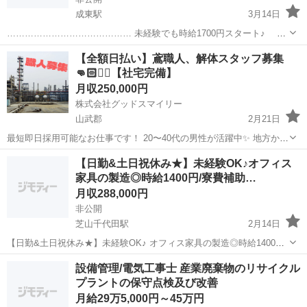
成東駅
3月14日
…………………………………… 未経験でも時給1700円スタート♪
【月収例28.6万円】 …………………………………… ◎正社員登用
千葉
山武郡
成東駅
工場
未経験
【全額日払い】鳶職人、解体スタッフ募集‪
制度あり！！ 大手工場で長期安定に 働ける大チャンス(*^▽^*)...
👊🏻‪❤️‍🔥【社宅完備】
月収250,000円
株式会社グッドスマイリー
山武郡
2月21日
最短即日採用可能なお仕事です！ 20〜40代の男性が活躍中✨ 地方から
の応募の際、TEL面接可能！ 全額日払いも🆗！ 髪色自由！家族での入
千葉
山武郡
土木
社員
【日勤&土日祝休み★】未経験OK♪オフィス
寮相談可能🏠‼️ 【お仕事内容】 現場によりますが、 足...
家具の製造◎時給1400円/寮費補助…
月収288,000円
非公開
芝山千代田駅
2月14日
【日勤&土日祝休み★】未経験OK♪ オフィス家具の製造◎時給1400円/
寮費補助あり！ ＊〜〜〜＊〜〜〜＊〜〜〜＊ 即日面接OK☆すぐに働
千葉
山武郡
芝山千代田駅
工場
未経験
設備管理/電気工事士 産業廃棄物のリサイクル
ける ＊〜〜〜＊〜〜〜＊〜〜〜＊ ＜★☆おすすめポイント☆★＞ ...
プラントの保守点検及び改善
月給29万5,000円～45万円