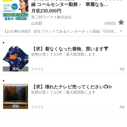
線 コールセンター勤務 ♪ 華麗なる…
工期は2週間程で現場...
月収230,000円
寅二郎ワークス株式会社
山武郡
9月6日
【お仕事の内容】 自社ブランドであるインターネット回線『GO!光』
の認知拡大と利用者拡大をお願いたします。 営業経験や顧客折衝経験
千葉
山武郡
コールセンター
業務
がない方でも、安心して業務が行えるように、「ステップアップ制
度」研修を設けて、段階...
【求】着なくなった着物、買います👘
状態が悪くてもOK！最大限買取します
Ad
プリフラ
【求】壊れたテレビ売ってください📺✨
状態が悪くてもOK！最大限買取します
Ad
プリフラ