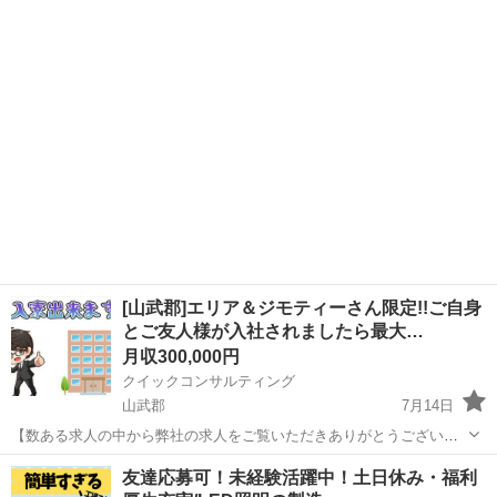
【月収例31万円可能◎】 ◎工場・製造経験活かして この機会に好条
千葉
山武郡
求名駅
工場
情報
件ワークに、 ジョブチェンジしませんか？ ＝＝★おすすめポイントた
くさ...
[山武郡]エリア＆ジモティーさん限定!!ご自身
とご友人様が入社されましたら最大…
月収300,000円
クイックコンサルティング
山武郡
7月14日
【数ある求人の中から弊社の求人をご覧いただきありがとうございま
す!!】 ジモティーさん限定でご友人様をご紹介いただき入社1ヶ月経過
千葉
山武郡
その他
交代勤務
友達応募可！未経験活躍中！土日休み・福利
後に最大で10万円プレゼント!! こちらの求人以外にも関東エリアに求