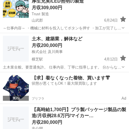
厚生充実/LED照明の製造
人数が多く掲載できてい...
月収309,000円
Trust 製造
山武郡
6月24日
～仕事内容～ ・機械に材料を投入してボタンを押す ・加工が完了した
製品が不備がないか確認 ・完成した部品を梱包して出荷する準備 LED
千葉
山武郡
その他
未経験
土木、建築業，解体など
照明の製造を各工程に分かれて行います！ 力作業がなく、空調も整っ
月収200,000円
ています！ 1...
株式会社 及川商事
横芝駅
4月12日
土木業全般。要普通免許。 仕事内容、丁寧に指導します。 分からない
ことがありましたら質問受け付けます。
千葉
山武郡
横芝駅
土木
【求】着なくなった着物、買います👘
状態が悪くてもOK！最大限買取します
Ad
プリフラ
【高時給1,700円】プラ製パッケージ製品の製
造/月収例28.6万円/マイカー…
月収280,000円
非公開