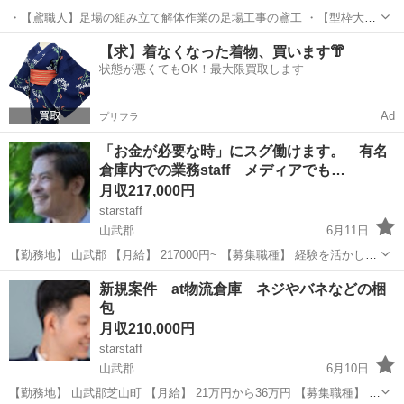
・【鳶職人】足場の組み立て解体作業の足場工事の鳶工 ・【型枠大
工】大規模工事での仕事がメインになります。 ・【鍛冶工・溶接工】
千葉
山武郡
横芝駅
鳶職
未経験
【求】着なくなった着物、買います👘
プラント内での溶接などの鍛冶職人、鍛冶屋（アーク溶接、ガス溶接
状態が悪くてもOK！最大限買取します
などの資格者大歓迎） ・【土木作業員...
Ad
プリフラ
「お金が必要な時」にスグ働けます。 有名
倉庫内での業務staff メディアでも…
月収217,000円
starstaff
山武郡
6月11日
【勤務地】 山武郡 【月給】 217000円~ 【募集職種】 経験を活かしチ
ームのチーフ長を目指せます◎ チーフ長になればもちろん時給もUPし
千葉
山武郡
物流
業務
新規案件 at物流倉庫 ネジやバネなどの梱
ます！ 【仕事内容】 携帯電話に内蔵されている希少部品...
包
月収210,000円
starstaff
山武郡
6月10日
【勤務地】 山武郡芝山町 【月給】 21万円から36万円 【募集職種】 ≪