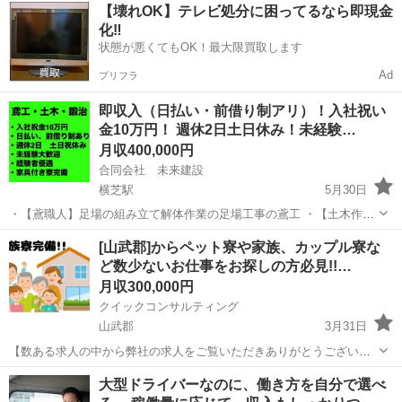
千葉
山武郡
物流
【壊れOK】テレビ処分に困ってるなら即現金
以下） ★ 完全週休2日制 ★ 経験を活かして即戦力として活躍 ★ ...
化‼️
状態が悪くてもOK！最大限買取します
Ad
プリフラ
即収入（日払い・前借り制アリ）！入社祝い
金10万円！ 週休2日土日休み！未経験…
月収400,000円
合同会社 未来建設
横芝駅
5月30日
・【鳶職人】足場の組み立て解体作業の足場工事の鳶工 ・【土木作業
員】公共事業や舗装などの一般土木工事 ・【型枠大工】大規模工事で
千葉
山武郡
横芝駅
鳶職
未経験
[山武郡]からペット寮や家族、カップル寮な
の仕事がメインになります。 ・【鍛冶工・溶接工】プラント内での溶
ど数少ないお仕事をお探しの方必見!!…
接などの鍛冶職人、鍛冶屋（アーク...
月収300,000円
クイックコンサルティング
山武郡
3月31日
【数ある求人の中から弊社の求人をご覧いただきありがとうございま
す!!】 ★数少ないペット寮、家族、カップル寮を完備している求人で
千葉
山武郡
その他
未経験
大型ドライバーなのに、働き方を自分で選べ
家賃補助も在籍中ずっと5万円の補助あり!! こちらの求人以外にも日本