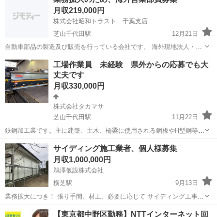
月収219,000円
株式会社昭和トラスト 千葉支店
芝山千代田駅
12月21日
自動車部品の製造及び販売を行っている会社です。 海外現地法人・代
理店からの受注、輸出・仲介取引に係る交渉等、貿易事務や自社製品
千葉
山武郡
芝山千代田駅
海外営業
業務
工場作業員 未経験 県外からの応募でも大
の営業販売業務等。 新規及び既存の海外取引先との電話・メールでの
丈夫です
応対。 試用期間3ヶ月。休日...
月収330,000円
株式会社タカマサ
芝山千代田駅
11月22日
鉄鋼加工業です。主に建築、土木、橋梁に使用される鋼板やH型鋼等を
切断、組立、溶接を行い幅広い商品としてお客様へ販売しております
千葉
山武郡
芝山千代田駅
工場
クレーン
サイディング施工業者、個人様募集
［第一に安全、第二に品質、第三にスピードを掲げています］ ＊広い
月収1,000,000円
工場で、人との接触が...
鵜澤仮設株式会社
横芝駅
9月13日
業務拡大につき！ 張り手間、材工、必要に応じて サイディング工事を
していただける方を募集中です。 主にリフォーム現場の施工になりま
千葉
山武郡
横芝駅
その他
サイディング
【東京都中野区勤務】NTTインターネット回
す。 窯業系サイディングの14ﾐﾘをベースにて 施工してもらいます。