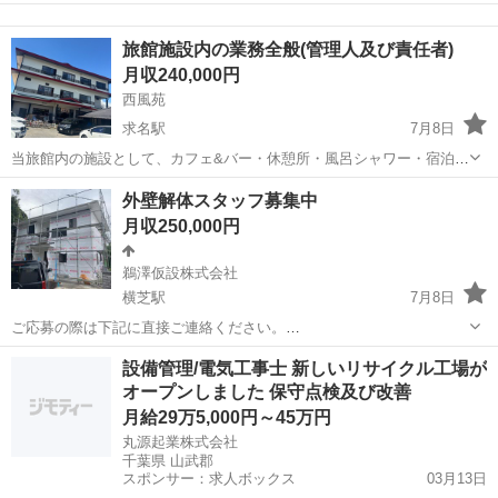
しています。 未経験から月収60万円も可能、業務委託のお仕事です。
千葉
山武郡
その他
※形式上「契約社員」を選択していますが、実態は業務委託契約とな
旅館施設内の業務全般(管理人及び責任者)
ります。 ■ ...
月収240,000円
西風苑
求名駅
7月8日
当旅館内の施設として、カフェ&バー・休憩所・風呂シャワー・宿泊な
どをご利用されるお客様への接客と対応、スタッフの管理などを任せ
千葉
山武郡
求名駅
旅館
外壁解体スタッフ募集中
れる方を募集しています。もちろん職場に慣れて頂いてからなので
月収250,000円
徐々に仕事を覚えてもらえれば大丈夫です...
鵜澤仮設株式会社
横芝駅
7月8日
ご応募の際は下記に直接ご連絡ください。
uzawakasetsu151a@gmail.com LINE ID 586151a 日当１万円～ 月額２
千葉
山武郡
横芝駅
土木
サイディング
設備管理/電気工事士 新しいリサイクル工場が
５万～６０万（経験などで違います！） コロナで現金にお困りの方が
オープンしました 保守点検及び改善
多いので日...
月給29万5,000円～45万円
丸源起業株式会社
千葉県 山武郡
スポンサー：求人ボックス
03月13日