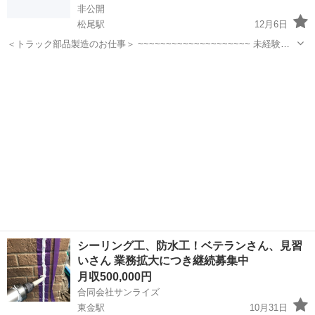
非公開
松尾駅
12月6日
＜トラック部品製造のお仕事＞ ~~~~~~~~~~~~~~~~~~~~ 未経験か
ら高収入目指したい方！ ~~~~~~~~~~~~~~~~~~~~ ☆★日勤＆土日
千葉
山武郡
松尾駅
工場
業務
祝休み★☆ ⇒なのに【月収31.6万円】！！ ＼...
シーリング工、防水工！ベテランさん、見習
いさん 業務拡大につき継続募集中
月収500,000円
合同会社サンライズ
東金駅
10月31日