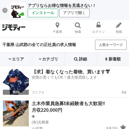
アプリならお得な情報を見逃さない！
インストール
アプリで開く
千葉県
検索
ログイン
投稿
千葉県 山武郡の全ての正社員の求人情報
人気キーワード
エリア
カテゴリ
詳細
新着順
【求】着なくなった着物、買います👘
状態が悪くてもOK！最大限買取します
Ad
プリフラ
土木作業員急募❗️未経験者も大歓迎‼
月収220,000円
(有)光興業
山武郡
8月3日