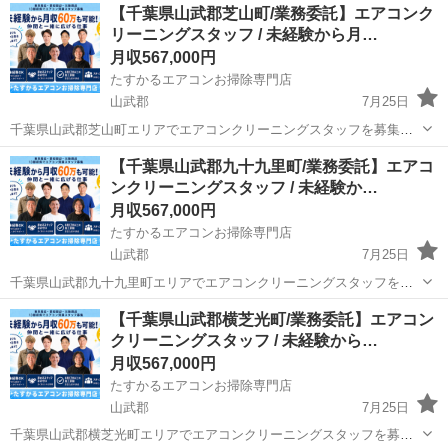
千葉
山武郡
機械
業務
【千葉県山武郡芝山町/業務委託】エアコンク
務内容 軽量プラスチック製品の製造オペレーター業務をお任せしま
リーニングスタッフ / 未経験から月…
す。 ...
月収567,000円
たすかるエアコンお掃除専門店
山武郡
7月25日
千葉県山武郡芝山町エリアでエアコンクリーニングスタッフを募集し
ています。 未経験から月収60万円も可能、業務委託のお仕事です。 ※
千葉
山武郡
その他
未経験
【千葉県山武郡九十九里町/業務委託】エアコ
形式上「契約社員」を選択していますが、実態は業務委託契約となり
ンクリーニングスタッフ / 未経験か…
ます。 ■ こ...
月収567,000円
たすかるエアコンお掃除専門店
山武郡
7月25日
千葉県山武郡九十九里町エリアでエアコンクリーニングスタッフを募
集しています。 未経験から月収60万円も可能、業務委託のお仕事で
千葉
山武郡
その他
未経験
【千葉県山武郡横芝光町/業務委託】エアコン
す。 ※形式上「契約社員」を選択していますが、実態は業務委託契約
クリーニングスタッフ / 未経験から…
となります。 ■...
月収567,000円
たすかるエアコンお掃除専門店
山武郡
7月25日
千葉県山武郡横芝光町エリアでエアコンクリーニングスタッフを募集