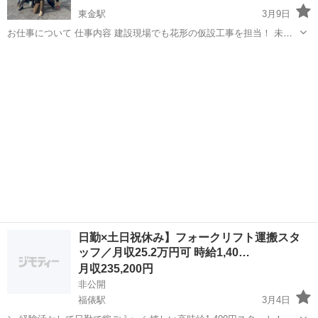
東金駅
3月9日
お仕事について 仕事内容 建設現場でも花形の仮設工事を担当！ 未経
験から”手に職”つけてみませんか？ ＜仕事内容はこちら＞ 学校やビ
千葉
山武郡
東金駅
鳶職
社会保険
ル、マンション、高速道路など建設 現場にて足場の仮設・鉄骨工事を
メインに 行っています。...
日勤×土日祝休み】フォークリフト運搬スタ
ッフ／月収25.2万円可 時給1,40…
月収235,200円
非公開
福俵駅
3月4日