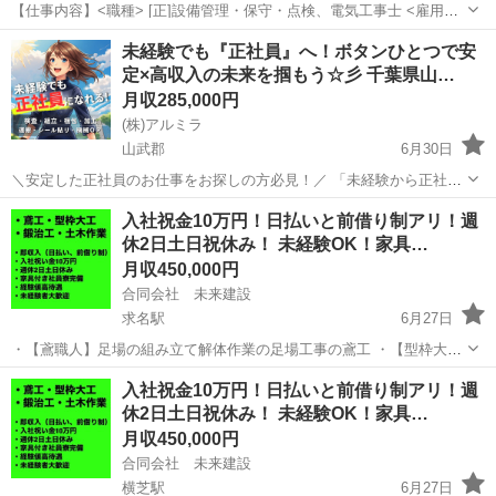
【仕事内容】<職種> [正]設備管理・保守・点検、電気工事士 <雇用形
態> 正社員 <給与> [正]月給29.5万円～45万円 交通費:一部支給 交通費
正社員
未経験でも『正社員』へ！ボタンひとつで安
規定内支給 [正]には、固定残業代:38,000円/25時間相当分が含まれま
定×高収入の未来を掴もう☆彡 千葉県山…
す...
月収285,000円
(株)アルミラ
山武郡
6月30日
＼安定した正社員のお仕事をお探しの方必見！／ 「未経験から正社員
になれる？」 「すぐに働ける仕事が知りたい！」 「長期安定の職場で
千葉
山武郡
工場
未経験
入社祝金10万円！日払いと前借り制アリ！週
働きたい！」 ⇒ そんなアナタにピッタリの正社員求人をご紹介！ ...
休2日土日祝休み！ 未経験OK！家具…
月収450,000円
合同会社 未来建設
求名駅
6月27日
・【鳶職人】足場の組み立て解体作業の足場工事の鳶工 ・【型枠大
工】大規模工事での仕事がメインになります。 ・【鍛冶工・溶接工】
千葉
山武郡
求名駅
鳶職
未経験
入社祝金10万円！日払いと前借り制アリ！週
プラント内での溶接などの鍛冶職人、鍛冶屋（アーク溶接、ガス溶接
休2日土日祝休み！ 未経験OK！家具…
などの資格者大歓迎） ・【土木作業員...
月収450,000円
合同会社 未来建設
横芝駅
6月27日