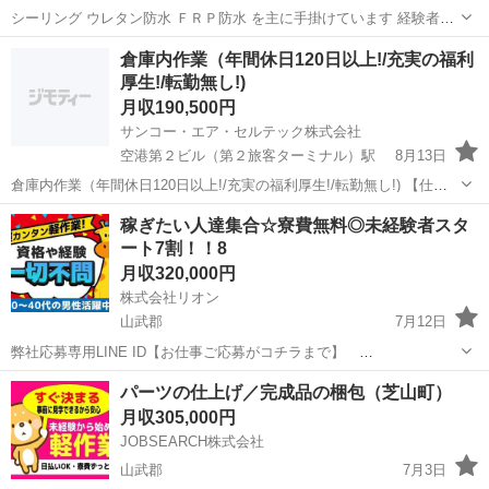
シーリング ウレタン防水 ＦＲＰ防水 を主に手掛けています 経験者、
未経験者問いません 職人さんが不足してます！ 正社員、協力会社、個
千葉
山武郡
東金駅
その他
シーリング
倉庫内作業（年間休日120日以上!/充実の福利
人事業主 どのような契約、雇用でも相談にのります。 未経験者にも焦
厚生!/転勤無し!)
らずゆっくり...
月収190,500円
サンコー・エア・セルテック株式会社
空港第２ビル（第２旅客ターミナル）駅
8月13日
倉庫内作業（年間休日120日以上!/充実の福利厚生!/転勤無し!) 【仕事
内容】 フォークリフトを使用して、輸出業務と輸入業務に分かれてご
千葉
山武郡
空港第２ビル（第２旅客ターミナル）駅
稼ぎたい人達集合☆寮費無料◎未経験者スタ
担当いただきます。 ＜具体的には・・・＞ 〇輸出業務 1.トラックか...
ート7割！！8
倉庫管理
業務
月収320,000円
株式会社リオン
山武郡
7月12日
弊社応募専用LINE ID【お仕事ご応募がコチラまで】
https://lin.ee/iFNP8Ao ■未経験者大歓迎！！ □資格、スキル必要なし ■
千葉
山武郡
工場
未経験
パーツの仕上げ／完成品の梱包（芝山町）
即日面接・即日勤務・即入寮可能 □日払い、週払いOK ...
月収305,000円
JOBSEARCH株式会社
山武郡
7月3日