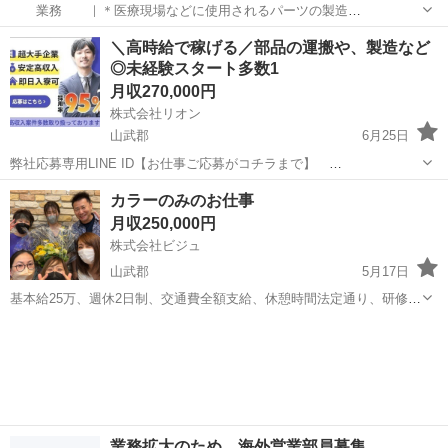
業務 ｜＊医療現場などに使用されるパーツの製造
｜＊仕上げ／検品／梱包／タッチパネル操作など
千葉
山武郡
工場
未経験
＼高時給で稼げる／部品の運搬や、製造など
｜＊工場見学実施（事前に確認可能） ---------------------------
◎未経験スタート多数1
--...
月収270,000円
株式会社リオン
山武郡
6月25日
弊社応募専用LINE ID【お仕事ご応募がコチラまで】
https://lin.ee/iFNP8Ao ■未経験者大歓迎！！ □資格、スキル必要なし ■
千葉
山武郡
工場
未経験
カラーのみのお仕事
即日面接・即日勤務・即入寮可能 □日払い、週払いOK ...
月収250,000円
株式会社ビジュ
山武郡
5月17日
基本給25万、週休2日制、交通費全額支給、休憩時間法定通り、研修制
度有。
千葉
山武郡
美容師
業務拡大のため、海外営業部員募集