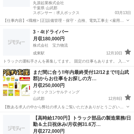
丸源起業株式会社
千葉県 山武郡
スポンサー：求人ボックス
03月13日
【仕事内容】<職種> [正]設備管理・保守・点検、電気工事士 <雇用形
態> 正社員 <給与> [正]月給29.5万円～45万円 交通費:一部支給 交通費
正社員
3・4tドライバー
規定内支給 [正]には、固定残業代:38,000円/25時間相当分が含まれま
月収180,000円
す...
株式会社 宝力物流
成東駅
12月10日
トラックの運転手さんを募集してます。 固定の仕事もあります。 入社
後は、しっかりサポートさせていただきます。 興味がある方は、是非
千葉
山武郡
成東駅
ドライバー
運転手
まだ間に合う!!年内最終受付12/12まで!![山武
ご連絡下さい。
郡]からお仕事をお探しの方…
月収250,000円
クイックコンサルティング
山武郡
12月8日
【数ある求人の中から弊社の求人をご覧いただきありがとうございま
す!!】 実際に募集中の求人でタトゥーや入れ墨があっても受け入れ相
千葉
山武郡
その他
未経験
【高時給1700円】トラック部品の製造業務/日
談可能でペット寮、カップル寮なども完備している数少ない求人のご
勤＆土日祝休み/月収例31.6万…
案内です！ その他掲載できてい...
月収272,000円