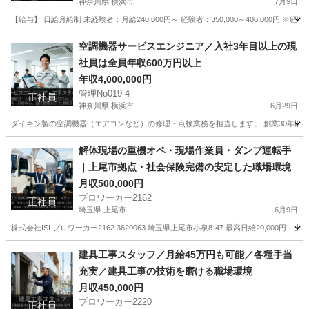
神奈川県 横浜市
7月9日
【給与】 日給月給制 未経験者：月給240,000円～ 経験者：350,000～400,000円 
神奈川
横浜市
鳶職
鉄骨鳶
空調機器サービスエンジニア／入社3年目以上の現
社員は全員年収600万円以上
年収4,000,000円
管理No019-4
正社員
神奈川県 横浜市
6月29日
ダイキン製の空調機器（エアコンなど）の修理・点検業務を担当します。 創業30年以
神奈川
横浜市
営業
解体現場の重機オペ・現場作業員・ダンプ運転手
｜上尾市拠点・社会保険完備の安定した職場環境
月収500,000円
プロワーカー2162
正社員
埼玉県 上尾市
6月9日
株式会社ISI プロワーカー2162 3620063 埼玉県上尾市小泉8-47 最高日給20,0
埼玉
上尾市
その他
重機
建具工事スタッフ／月給45万円も可能／各種手当
充実／建具工事の技術を磨ける職場環境
月収450,000円
プロワーカー2220
正社員