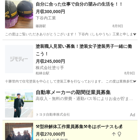
自分に合った仕事で自分の望みの生活を！！
月収300,000円
下谷内工業
篠路駅
8月9日
この度はご覧いただきありがとうございます！ 下谷内（しもやうち）工業と申します。 
北海道
札幌市
篠路駅
土木
塗装職人見習い募集！塗装女子塗装男子一緒に働
こう！
月収245,000円
株式会社塗り手
柏林台駅
8月9日
十勝管内で住宅塗装を中心として塗装工事を行なっております。 この度は業務多忙のため
北海道
河東郡
柏林台駅
その他
業務
自動車メーカーの期間従業員募集
高収入・無料の寮費・通勤バス等によりお金が貯まり
やすい環境
トヨタ自動車株式会社
Ad
⚒️型枠解体工作業員募集⚒️冬はボーナスも💰️
月収270,000円