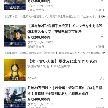
月収450,000円
プロワーカー1909
正社員
大阪府 豊中市
6月2日
【仕事内容】 大阪府内の各現場にて、電気工事全般を担当していただきます。 未経験の
大阪
豊中市
電気
未経験
【賞与年2回×各種手当充実】インフラを支える設
備工事スタッフ／茨城県日立市勤務
月収200,000円
プロワーカー1942
正社員
茨城県 日立市
6月9日
【募集職種】 設備工事の作業員 【仕事内容】 建物や施設に欠かせない各種設備工事に
茨城
日立市
その他
社会保険
【求・古い人形】夏休みに出てきたもの
状態が悪くてもOK🙆‍♀️査定0円‼️
COYASH
Ad
月給24万円以上｜鉄骨鳶・鍛冶工事のプロを目指
す！資格取得全額補助あり／相模原拠点
月収400,000円
プロワーカー2133
正社員