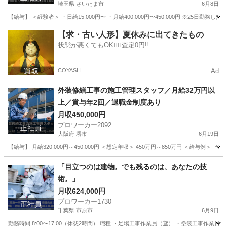
埼玉県 さいたま市
6月8日
【給与】 ＜経験者＞ ・日給15,000円〜 ・月給400,000円〜450,000円 ※25日勤務した場
埼玉
さいたま市
その他
未経験
【求・古い人形】夏休みに出てきたもの
状態が悪くてもOK🙆‍♀️査定0円‼️
COYASH
Ad
外装修繕工事の施工管理スタッフ／月給32万円以
上／賞与年2回／退職金制度あり
月収450,000円
プロワーカー2092
正社員
大阪府 堺市
6月19日
【給与】 月給320,000円～450,000円 ＜想定年収＞ 450万円～850万円 ＜給与例＞ ・
大阪
堺市
その他
「目立つのは建物。でも残るのは、あなたの技
術。」
月収624,000円
プロワーカー1730
正社員
千葉県 市原市
6月9日
勤務時間 8:00〜17:00（休憩2時間） 職種 ・足場工事作業員（鳶） ・塗装工事作業