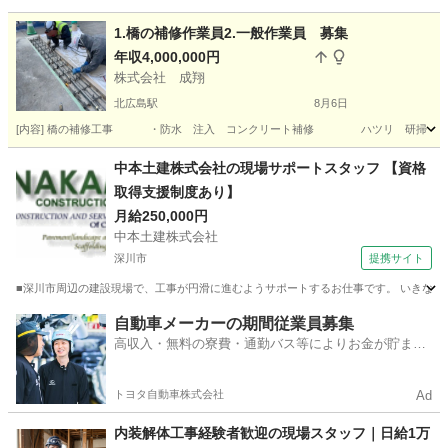
北海道
千歳市
千歳駅
その他
未経験
1.橋の補修作業員2.一般作業員 募集
年収4,000,000円
株式会社 成翔
北広島駅
8月6日
[内容] 橋の補修工事 ・防水 注入 コンクリート補修 ハツリ 研掃 
北海道
北広島市
北広島駅
その他
北海道
札幌市
中本土建株式会社の現場サポートスタッフ 【資格
取得支援制度あり】
白石駅
その他
月給250,000円
中本土建株式会社
深川市
提携サイト
■深川市周辺の建設現場で、工事が円滑に進むようサポートするお仕事です。 いきなり難
北海道
深川市
施工管理
自動車メーカーの期間従業員募集
高収入・無料の寮費・通勤バス等によりお金が貯まり
やすい環境
トヨタ自動車株式会社
Ad
内装解体工事経験者歓迎の現場スタッフ｜日給1万