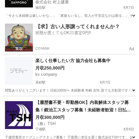
株式会社 村上建業
福住駅
8月7日
「今さら未経験は厳しいかな…」 「家族もいるし、収入が不安定なのは困る…」 そんな30代
北海道
札幌市
福住駅
鳶職
足場
【求】古い人形譲ってくれませんか？
状態が悪くてもOK🙆‍♀️査定0円‼️
COYASH
Ad
楽しく仕事したい方 協力会社も募集中
月収250,000円
ks company
高砂駅
8月7日
閲覧ありがとうございます！ 日給10000〜 未経験者 年齢 女性 誰でも大歓迎です！ 作
北海道
江別市
高砂駅
その他
建設業
【履歴書不要・即勤務OK】内装解体スタッフ募
集！鍛治工スタッフ募集！未経験者歓迎！日払
い・週払い相談可！
月収300,000円
（株）TSH
千歳駅
8月6日
千歳営業所オープニングスタッフ募集！ 千葉県に本社を置く株式会社TSHです。 おか