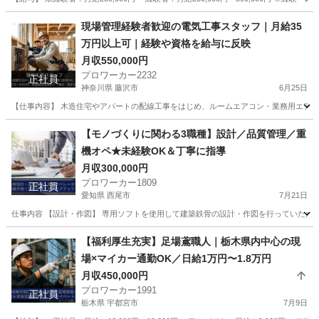
神奈川
横浜市
その他
未経験
現場管理経験者歓迎の電気工事スタッフ｜月給35
万円以上可｜経験や資格を給与に反映
月収550,000円
プロワーカー2232
正社員
神奈川県 藤沢市
6月25日
【仕事内容】 木造住宅やアパートの配線工事をはじめ、ルームエアコン・業務用エアコ
神奈川
藤沢市
電気
業務用エアコン
【モノづくりに関わる3職種】設計／品質管理／重
機オペ★未経験OK＆丁寧に指導
月収300,000円
プロワーカー1809
正社員
愛知県 西尾市
7月21日
仕事内容 【設計・作図】 専用ソフトを使用して建築鉄骨の設計・作図を行っていただき
愛知
西尾市
その他
長野
長野市
その他
未経験
【福利厚生充実】足場鳶職人｜栃木県内中心の現
場×マイカー通勤OK／日給1万円〜1.8万円
月収450,000円
プロワーカー1991
正社員
栃木県 宇都宮市
7月9日