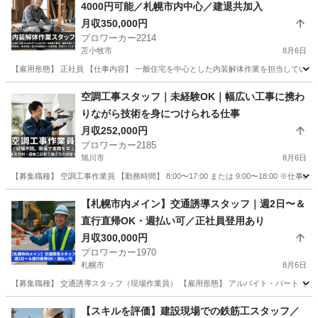
4000円可能／札幌市内中心／建退共加入
月収350,000円
プロワーカー2214
苫小牧市
8月6日
【雇用形態】 正社員 【仕事内容】 一般住宅を中心とした内装解体作業を担当していただ
北海道
苫小牧市
内装職人
空調工事スタッフ｜未経験OK｜幅広い工事に携わ
りながら技術を身につけられる仕事
月収252,000円
プロワーカー2185
旭川市
8月6日
【募集職種】 空調工事作業員 【勤務時間】 8:00〜17:00 または 9:00〜18:00 ※
北海道
旭川市
その他
業務
【札幌市内メイン】交通誘導スタッフ｜週2日〜＆
直行直帰OK・週払い可／正社員登用あり
月収300,000円
プロワーカー1970
札幌市
8月6日
【募集職種】 交通誘導スタッフ（現場作業員） 【雇用形態】 アルバイト・パート（正
北海道
札幌市
その他
事務所
【スキルを評価】建設現場での鉄筋工スタッフ／