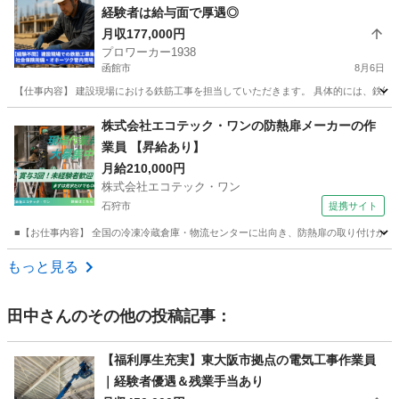
経験者は給与面で厚遇◎
月収177,000円
プロワーカー1938
函館市
8月6日
【仕事内容】 建設現場における鉄筋工事を担当していただきます。 具体的には、鉄筋の加工
北海道
函館市
その他
鉄筋工
株式会社エコテック・ワンの防熱扉メーカーの作
業員 【昇給あり】
月給210,000円
株式会社エコテック・ワン
石狩市
提携サイト
■【お仕事内容】 全国の冷凍冷蔵倉庫・物流センターに出向き、防熱扉の取り付けから竣
北海道
石狩市
鳶職
もっと見る
田中
さんのその他の投稿記事：
【福利厚生充実】東大阪市拠点の電気工事作業員
｜経験者優遇＆残業手当あり