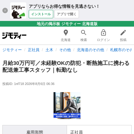
アプリならお得な情報を見逃さない！
インストール
アプリで開く
地元の掲示板 ジモティー 北海道版
北海道
検索
ログイン
投稿
ジモティー
正社員
土木
その他
北海道のその他
札幌市のその
月給30万円可／未経験OKの防犯・断熱施工に携わる
配送兼工事スタッフ｜転勤なし
投稿ID: 1nf718
2026年8月6日 06:36
雇用形態
正社員