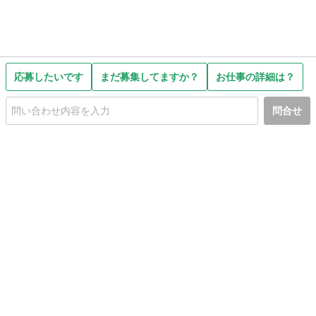
応募したいです
まだ募集してますか？
お仕事の詳細は？
問合せ
初めての方へ
利用規約
プライバシーポリシー
プライバシー・ステートメント
健全化に資する運用方針
お問い合わせ
運営会社
サイトマップ
ご利用ガイド
フリーワードで探す
PC版で表示
都道府県選択