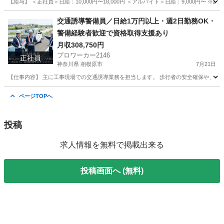
【給与】 ＜正社員＞日給：10,000円〜18,000円 ＜アルバイト＞日給：9,000円〜
栃木
宇都宮市
鳶職
未経験
交通誘導警備員／日給1万円以上・週2日勤務OK・
警備経験者歓迎で資格取得支援あり
月収308,750円
プロワーカー2146
正社員
神奈川県 相模原市
7月21日
【仕事内容】 主に工事現場での交通誘導業務を担当します。 歩行者の安全確保や、一
神奈川
相模原市
その他
業務
ページTOPへ
投稿
求人情報を無料で掲載出来る
投稿画面へ (無料)