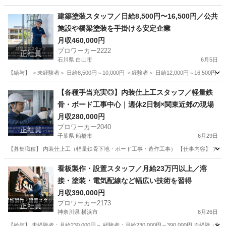
千葉
市原市
その他
埼玉
さいたま市
その他
未経験
建築塗装スタッフ／日給8,500円〜16,500円／公共
施設や橋梁塗装を手掛ける安定企業
月収460,000円
プロワーカー2222
正社員
石川県 白山市
6月5日
【給与】 ＜未経験者＞ 日給8,500円～10,000円 ＜経験者＞ 日給12,000円～16,500円
石川
白山市
その他
【各種手当充実◎】内装仕上工スタッフ／軽量鉄
骨・ボード工事中心｜週休2日制×関東近郊の現場
月収280,000円
プロワーカー2040
正社員
千葉県 船橋市
6月29日
【募集職種】 内装仕上工（軽量鉄骨下地・ボード工事・造作工事） 【仕事内容】 ア
千葉
船橋市
その他
看板製作・設置スタッフ／月給23万円以上／溶
接・塗装・電気配線など幅広い技術を習得
月収390,000円
プロワーカー2173
正社員
神奈川県 横浜市
6月26日
【給与】 未経験者：月給230,000円～ 経験者：月給230,000円～390,000円 ※経験・