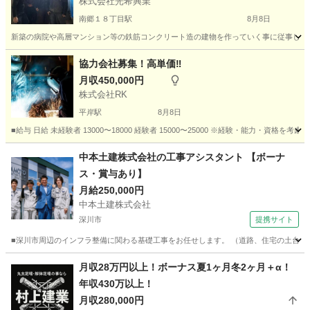
株式会社光希興業
南郷１８丁目駅
8月8日
新築の病院や高層マンション等の鉄筋コンクリート造の建物を作っていく事に従事してもらい
北海道
札幌市
南郷１８丁目駅
大工
型枠
協力会社募集！高単価‼︎
月収450,000円
株式会社RK
平岸駅
8月8日
■給与 日給 未経験者 13000〜18000 経験者 15000〜25000 ※経験・能力・資
北海道
札幌市
平岸駅
土木
協力会社
中本土建株式会社の工事アシスタント 【ボーナ
ス・賞与あり】
月給250,000円
中本土建株式会社
深川市
提携サイト
■深川市周辺のインフラ整備に関わる基礎工事をお任せします。 （道路、住宅の土台、排水設
北海道
深川市
施工管理
月収28万円以上！ボーナス夏1ヶ月冬2ヶ月＋α！
年収430万以上！
月収280,000円