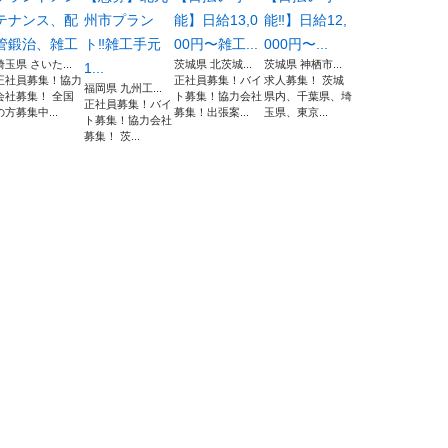
テナンス、配
州市プラン
能】日給13,0
能‼️】日給12,
管鍛治、雑工
ト‼️雑工手元
00円〜雑工...
000円〜...
埼玉県 さいた...
茨城県 北茨城...
茨城県 神栖市...
1...
正社員募集！協力
正社員募集！バイ
求人募集！ 茨城
福岡県 九州工...
会社募集！ 全国
ト募集！協力会社
県内、千葉県、埼
正社員募集！バイ
の方募集中...
募集！出張案...
玉県、東京...
ト募集！協力会社
募集！ 茨...