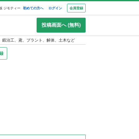
板 ジモティー
初めての方へ
ログイン
会員登録
投稿画面へ (無料)
塗装、鍛治工、鳶、プラント、解体、土木など
録