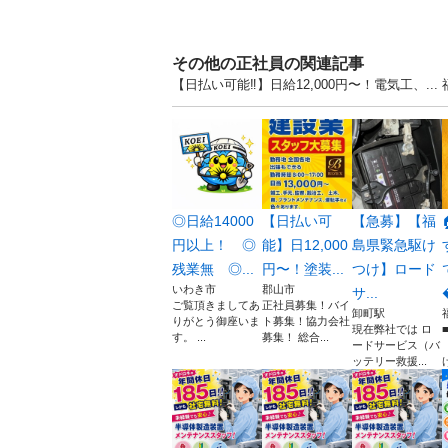
その他の正社員の関連記事
【日払い可能‼️】日給12,000円〜！電気工、
◎日給14000
【日払い可
【急募】【福
円以上！ ◎
能】日12,000
島県緊急駆け
残業無 ◎...
円〜！塗装...
つけ】ロード
いわき市
郡山市
サ...
ご覧頂きましてあ
正社員募集！バイ
卸町駅
りがとう御座いま
ト募集！協力会社
現在弊社では ロ
す。 ...
募集！ 総合...
ードサービス（バ
ッテリー救援...