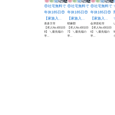
😍社宅無料で
😍社宅無料で
😍社宅無料で
年休185日😍
年休185日😍
年休185日😍
【家族入...
【家族入...
【家族入...
喜多方市
耶麻郡
会津若松市
【求人No.i00103
【求人No.i00103
【求人No.i00103
8】 ＼最先端の
7】 ＼最先端の
6】 ＼最先端の
半...
半...
半...
ら