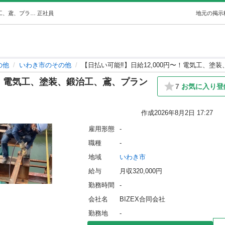
【日払い可能‼️】日給12,000円〜！電気工、塗装、鍛治工、鳶、プラント、解体、土木など (クレド) いわきのその他の正社員の求人情報 BIZEX合同会社｜ジモティー
正社員
地元の掲示
の他
いわき市のその他
【日払い可能‼️】日給12,000円〜！電気工、
円〜！電気工、塗装、鍛治工、鳶、プラン
7
お気に入り登
作成
2026年8月2日 17:27
雇用形態
-
職種
-
地域
いわき市
給与
月収320,000円
勤務時間
-
会社名
BIZEX合同会社
勤務地
-