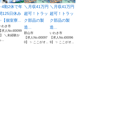
✨4勤2休で年
＼月収41万円
＼月収41万円
間125日休み
超可！トラッ
超可！トラッ
✨【個室寮...
ク部品の製
ク部品の製
いわき市
造...
造...
【求人No.i00099
郡山市
いわき市
9】 ＼未経験か
【求人No.i00097
【求人No.i00096
...
0】 ✨ ここがオ...
9】 ✨ ここがオ...