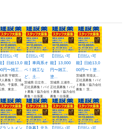
【日払い可
【日払い可
【日払い可
【日払い可
能】日給13,0
能】車両系オ
能】13,000
能】日給13,0
00円〜雑工...
ペ！雑工な
円〜雑工、
00円〜！塗...
栃木県 宇都宮...
茨城県 常陸太...
ど、土...
塗...
求人募集！ 茨城
正社員募集！バイ
茨城県 日立市...
茨城県 土浦市...
県内、千葉県、埼
ト募集！協力会社
正社員募集！バイ
正社員募集！バイ
玉県、東京...
募集！ 茨...
ト募集！協力会社
ト募集！協力会社
募集！出張案...
募集！出張案...
プラントメン
【急募】北九
【日払い可
【日払い可