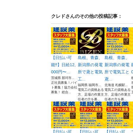
クレド
さんのその他の投稿記事：
【日払い可
島根、青森、
島根、青森、
能‼️】日給12,
新潟県の発電
新潟県の発電
000円〜...
所で鳶と電気
所で電気工と
茨城県 那珂市...
工...
鳶...
正社員募集！バイ
福岡県 福岡市...
北海道 札幌駅...
ト募集！協力会社
電気工の資格ある
電気工の資格ある
募集！ 総合...
方、足場の作業主
方、足場の作業主
任者の方を募...
任者の方を募...
【日払い可
【日払い可
【日払い可