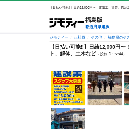
福島
版
都道府県選択
ジモティー
正社員
その他
福島県のそ
【日払い可能‼️】日給12,000
ト、解体、土木など
（投稿ID : txr44）