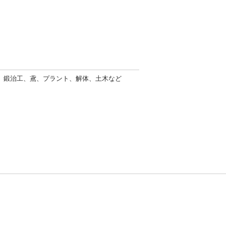
塗装、鍛治工、鳶、プラント、解体、土木など
方針
お問い合わせ
者情報の外部送信について