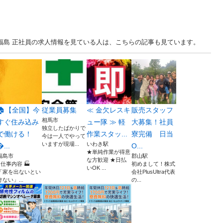
... 福島 正社員の求人情報を見ている人は、こちらの記事も見ています。
🏠【全国】今
従業員募集
≪ 金欠レスキ
販売スタッフ
相馬市
すぐ住み込み
ュー隊 ≫ 軽
大募集！社員
独立したばかりで
で働ける！
作業スタッ...
寮完備 日当
今は一人でやって
いますが現場...
いわき駅
...
O...
★単純作業が得意
福島市
郡山駅
な方歓迎 ★日払
■仕事内容 🏭
初めまして！株式
いOK ...
「家を出ないとい
会社PlusUltra代表
けない」...
の...