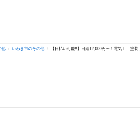
の他
いわき市のその他
【日払い可能‼️】日給12,000円〜！電気工、
バシーポリシー
プライバシー・ステートメント
健全化に資する運用
プ
ご利用ガイド
フリーワードで探す
特定商取引法の表示
利用