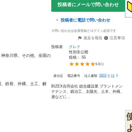
投稿者にメールで問い合わせ
投稿者に電話で問い合わせ
※問い合わせは会員登録とログイン必須です
違反を報告
注意事項
投稿者
クレド
性別非公開
、神奈川県、その他、全国の
投稿： 
55
5.0
(
1
)
認証とは
身分証
電話番号
法人書類
場、鉄骨、外構、土工、解
BIZEX合同会社 総合建設業 プラントメン
テナンス、鍛治工、太陽光、土木、外構、
鳶などに...