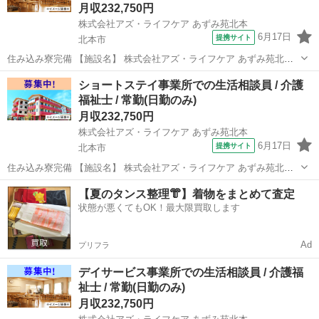
月収232,750円
株式会社アズ・ライフケア あずみ苑北本
6月17日
提携サイト
北本市
住み込み寮完備 【施設名】 株式会社アズ・ライフケア あずみ苑北本
【勤務地】 埼玉県 北本市 【アクセス】 北本駅から徒歩21分 北本駅/
埼玉
北本市
介護福祉士
ショートステイ事業所での生活相談員 / 介護
桶川駅/鴻巣駅 【雇用形態】常勤(日勤のみ) 【募集職種】生活相談員
福祉士 / 常勤(日勤のみ)
【...
月収232,750円
株式会社アズ・ライフケア あずみ苑北本
6月17日
提携サイト
北本市
住み込み寮完備 【施設名】 株式会社アズ・ライフケア あずみ苑北本
【勤務地】 埼玉県 北本市 【アクセス】 北本駅から徒歩21分 北本駅/
埼玉
北本市
介護福祉士
【夏のタンス整理👘】着物をまとめて査定
桶川駅/鴻巣駅 【雇用形態】常勤(日勤のみ) 【募集職種】生活相談員
状態が悪くてもOK！最大限買取します
【...
Ad
プリフラ
デイサービス事業所での生活相談員 / 介護福
祉士 / 常勤(日勤のみ)
月収232,750円