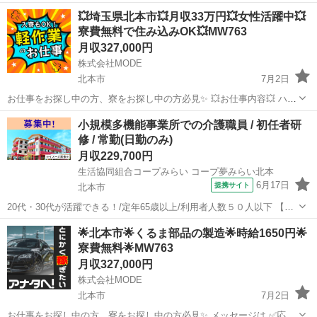
「今すぐ働きたい」 そんなあなたを全力で応援します💪 ＼生活・仕
埼玉
北本市
工場
社会保険
💥埼玉県北本市💥月収33万円💥女性活躍中💥
事・住まい、すべてサポート体制万全！／ 💼募集職種（全国の大手工
寮費無料で住み込みOK💥MW763
場でのお仕事） 🔧...
月収327,000円
株式会社MODE
北本市
7月2日
お仕事をお探し中の方、寮をお探し中の方必見✨ 💥お仕事内容💥 ハイ
ブリッド車の製造をしているところでのお仕事です。 [1]ネジ締めや部
埼玉
北本市
その他
未経験
小規模多機能事業所での介護職員 / 初任者研
品の取付 [2]組み付け前の部品加工 [3]専用器具での寸法検査 ...
修 / 常勤(日勤のみ)
月収229,700円
生活協同組合コープみらい コープ夢みらい北本
6月17日
提携サイト
北本市
20代・30代が活躍できる！/定年65歳以上/利用者人数５０人以下 【施
設名】 生活協同組合コープみらい コープ夢みらい北本 【勤務地】 埼
埼玉
北本市
介護福祉士
🌟北本市🌟くるま部品の製造🌟時給1650円🌟
玉県 北本市 【アクセス】 北本駅から徒歩24分 北本駅/桶川駅/0駅
寮費無料🌟MW763
【雇...
月収327,000円
株式会社MODE
北本市
7月2日
お仕事をお探し中の方、寮をお探し中の方必見✨ メッセージは ✅応募