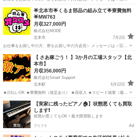
フロー✅を入力してからお願いします。 ＜お仕事内容＞ トランスミッ
埼玉
北本市
その他
未経験
🌟北本市🌟くるま部品の組み立て🌟寮費無料
ションを製造している工場で 自動車部品の組み立てスタッフを募集し
🌟MW763
ます！ ...
月収327,000円
株式会社MODE
北本市
7月2日
お仕事をお探し中の方、寮をお探し中の方必見✨ メッセージは ✅応募
フロー✅を入力してからお願いします。 ＜お仕事内容＞ ハイブリッド
埼玉
北本市
その他
未経験
【 さあ稼ごう！ 】3か月の工場スタッフ【北
車に使われる トランスアクスルという部品を 製造しているところでの
本市】
お仕事...
月収356,000円
株式会社Smart Support
北本駅
6月22日
★日払いOK ★寮費無料（規定あり） ★高収入 ★スピード就業（最短
翌日） ■ お仕事例 ・半導体部品のマシンオペレーター ・自動車の組
埼玉
北本市
北本駅
工場
未経験
【実家に残ったピアノ🏠】状態悪くても買取
立や部品の加工 ・電子部品の検査 ・化粧品の梱包や仕分け ...
します❗️
状態が悪くてもOK！最大限買取します
Ad
プリフラ