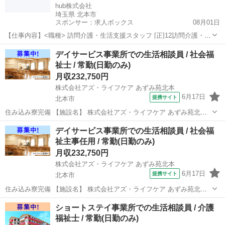
hub株式会社
埼玉県 北本市
スポンサー：求人ボックス
08月01日
【仕事内容】<職種> 訪問介護・生活支援スタッフ [正]12訪問介護・看
護/ホームヘルパー、介護福祉士・社会福祉士、医療・介護・福祉その
正社員
デイサービス事業所での生活相談員 / 社会福
他 <雇用形態> 正社員 <給与> [正]1月給30万円～、2月給25万円～ 交
祉士 / 常勤(日勤のみ)
通費:全額支給...
月収232,750円
株式会社アズ・ライフケア あずみ苑北本
6月17日
提携サイト
北本市
住み込み寮完備 【施設名】 株式会社アズ・ライフケア あずみ苑北本
【勤務地】 埼玉県 北本市 【アクセス】 北本駅から徒歩21分 北本駅/
埼玉
北本市
介護士
デイサービス事業所での生活相談員 / 社会福
桶川駅/鴻巣駅 【雇用形態】常勤(日勤のみ) 【募集職種】生活相談員
祉主事任用 / 常勤(日勤のみ)
【...
月収232,750円
株式会社アズ・ライフケア あずみ苑北本
6月17日
提携サイト
北本市
住み込み寮完備 【施設名】 株式会社アズ・ライフケア あずみ苑北本
【勤務地】 埼玉県 北本市 【アクセス】 北本駅から徒歩21分 北本駅/
埼玉
北本市
介護士
ショートステイ事業所での生活相談員 / 介護
桶川駅/鴻巣駅 【雇用形態】常勤(日勤のみ) 【募集職種】生活相談員
福祉士 / 常勤(日勤のみ)
【...