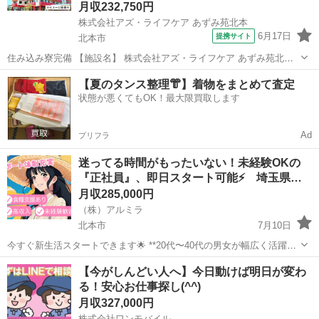
月収232,750円
株式会社アズ・ライフケア あずみ苑北本
6月17日
提携サイト
北本市
住み込み寮完備 【施設名】 株式会社アズ・ライフケア あずみ苑北本
【勤務地】 埼玉県 北本市 【アクセス】 北本駅から徒歩21分 北本駅/
埼玉
北本市
介護士
【夏のタンス整理👘】着物をまとめて査定
桶川駅/鴻巣駅 【雇用形態】常勤(日勤のみ) 【募集職種】生活相談員
状態が悪くてもOK！最大限買取します
【...
Ad
プリフラ
迷ってる時間がもったいない！未経験OKの
『正社員』、即日スタート可能⚡ 埼玉県…
月収285,000円
（株）アルミラ
北本市
7月10日
今すぐ新生活スタートできます🌟 **20代〜40代の男女が幅広く活躍
中！**未経験の方も歓迎です！ 〇●LINEからの応募が可能になりまし
埼玉
北本市
工場
未経験
【今がしんどい人へ】今日動けば明日が変わ
た♪●〇 下記URLよりお友達登録をお願いします☆ URL: http...
る！安心お仕事探し(^^)
月収327,000円
株式会社ワンモバイル