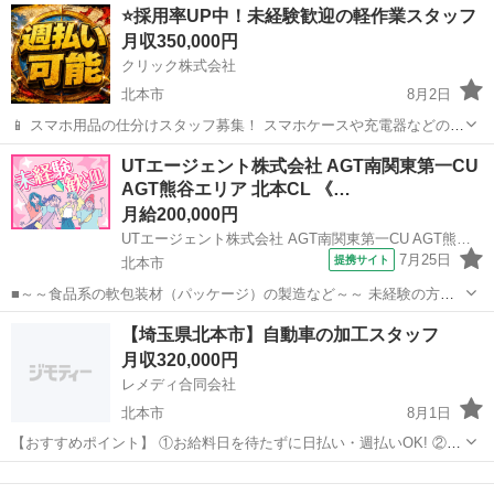
埼玉
北本市
工場
未経験
⭐採用率UP中！未経験歓迎の軽作業スタッフ
したい」 「今より収入を増やしたい」 そんな方におすすめのお仕事を
月収350,000円
ご...
クリック株式会社
北本市
8月2日
📱 スマホ用品の仕分けスタッフ募集！ スマホケースや充電器などの仕
分け・検品を行うシンプルなお仕事です♪
埼玉
北本市
その他
UTエージェント株式会社 AGT南関東第一CU
━━━━━━━━━━━━━━━━ 📲 ご応募はこちら（24時間受付
AGT熊谷エリア 北本CL 《…
中） https://lin.ee/...
月給200,000円
UTエージェント株式会社 AGT南関東第一CU AGT熊谷エリア 北本CL 《Jbgc1C》
7月25日
提携サイト
北本市
■～～食品系の軟包装材（パッケージ）の製造など～～ 未経験の方歓
迎！ 丁寧な研修があるので初めての方も安心◎ 食品向けの袋をつくる
埼玉
北本市
工場
【埼玉県北本市】自動車の加工スタッフ
お仕事をお任せします！ シンプルな繰り返し作業がメインです♪ ＜具
月収320,000円
体的には…＞ ◆検査...
レメディ合同会社
北本市
8月1日
【おすすめポイント】 ①お給料日を待たずに日払い・週払いOK! ②今
だけ入社祝金30〜100万円ドドーンと支給!! 月収30万円以上、年収400
埼玉
北本市
物流
社宅
万円以上も可能 入社祝金とあわせて1年で500万稼ごっ✊️ ③...