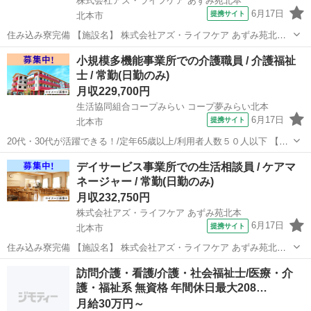
株式会社アズ・ライフケア あずみ苑北本
6月17日
提携サイト
北本市
住み込み寮完備 【施設名】 株式会社アズ・ライフケア あずみ苑北本
【勤務地】 埼玉県 北本市 【アクセス】 北本駅から徒歩21分 北本駅/
埼玉
北本市
介護福祉士
小規模多機能事業所での介護職員 / 介護福祉
桶川駅/鴻巣駅 【雇用形態】常勤(日勤のみ) 【募集職種】生活相談員
士 / 常勤(日勤のみ)
【...
月収229,700円
生活協同組合コープみらい コープ夢みらい北本
6月17日
提携サイト
北本市
20代・30代が活躍できる！/定年65歳以上/利用者人数５０人以下 【施
設名】 生活協同組合コープみらい コープ夢みらい北本 【勤務地】 埼
埼玉
北本市
介護福祉士
デイサービス事業所での生活相談員 / ケアマ
玉県 北本市 【アクセス】 北本駅から徒歩24分 北本駅/桶川駅/0駅
ネージャー / 常勤(日勤のみ)
【雇...
月収232,750円
株式会社アズ・ライフケア あずみ苑北本
6月17日
提携サイト
北本市
住み込み寮完備 【施設名】 株式会社アズ・ライフケア あずみ苑北本
【勤務地】 埼玉県 北本市 【アクセス】 北本駅から徒歩21分 北本駅/
埼玉
北本市
介護士
訪問介護・看護/介護・社会福祉士/医療・介
桶川駅/鴻巣駅 【雇用形態】常勤(日勤のみ) 【募集職種】生活相談員
護・福祉系 無資格 年間休日最大208…
【...
月給30万円～