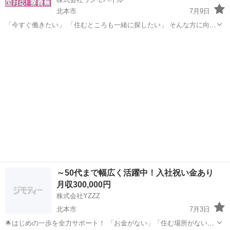
北本市
7月9日
「今すぐ働きたい」 「住むところも一緒に探したい」 そんな方に向け
たお仕事をご紹介しています。 ◆ こんな方におすすめ ・すぐに働き
埼玉
北本市
物流
未経験
たい ・寮付きの仕事を探している ・所持金が少ない／今月が厳しい
...
～50代まで幅広く活躍中！入社祝い金あり
月収300,000円
株式会社YZZZ
北本市
7月3日
🌟はじめの一歩を全力サポート！ 「お金がない」「住む場所がない」