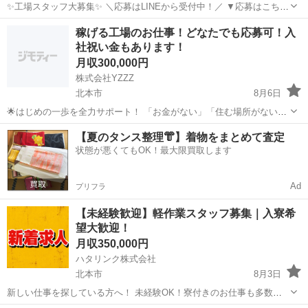
✨工場スタッフ大募集✨ ＼応募はLINEから受付中！／ ▼応募はこちら
https://lin.ee/wSdk4Ka ご登録後に簡単な内容を送っていただくだけ！
埼玉
北本市
工場
稼げる工場のお仕事！どなたでも応募可！入
担当スタッフが順番にご案内いたします。 ...
社祝い金もあります！
月収300,000円
株式会社YZZZ
北本市
8月6日
🌟はじめの一歩を全力サポート！ 「お金がない」「住む場所がない」
「今すぐ働きたい」 そんなあなたを全力で応援します💪 ＼生活・仕
埼玉
北本市
工場
社会保険
【夏のタンス整理👘】着物をまとめて査定
事・住まい、すべてサポート体制万全！／ 🔶サポート内容（一部紹
状態が悪くてもOK！最大限買取します
介） 🎁 初月から月...
Ad
プリフラ
【未経験歓迎】軽作業スタッフ募集｜入寮希
望大歓迎！
月収350,000円
ハタリンク株式会社
北本市
8月3日
新しい仕事を探している方へ！ 未経験OK！寮付きのお仕事も多数！
日払い・週払いも相談可能！ 「すぐ働きたい」 「住む場所も一緒に探