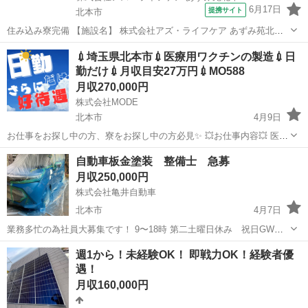
6月17日
提携サイト
北本市
住み込み寮完備 【施設名】 株式会社アズ・ライフケア あずみ苑北本
【勤務地】 埼玉県 北本市 【アクセス】 北本駅から徒歩21分 北本駅/
埼玉
北本市
介護士
💉埼玉県北本市💉医療用ワクチンの製造💉日
桶川駅/鴻巣駅 【雇用形態】常勤(日勤のみ) 【募集職種】生活相談員
勤だけ💉月収目安27万円💉MO588
【...
月収270,000円
株式会社MODE
北本市
4月9日
お仕事をお探し中の方、寮をお探し中の方必見✨ 💥お仕事内容💥 医療
用ワクチンを製造しているところでのお仕事です。 [1]原料卵入荷 [2]
埼玉
北本市
その他
未経験
自動車板金塗装 整備士 急募
機械器具の洗浄 [3]機械操作の補助 丁寧に教えてもらえま...
月収250,000円
株式会社亀井自動車
北本市
4月7日
業務多忙の為社員大募集です！ 9〜18時 第二土曜日休み 祝日GW
夏 年末年始休み 給料については面接時にお話ししましょう！ 技術に
埼玉
北本市
その他
板金塗装
週1から！未経験OK！ 即戦力OK！経験者優
不安な方も相談して下さい！ 連絡お待ちしてます❗️ 日曜日面接出来ま
遇！
す！ 新工場に向けて動き...
月収160,000円