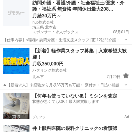
訪問介護・看護/介護・社会福祉士/医療・介
況に応じてマッチしそうな求人をご案内いたします!! 応募前に相談だ
護・福祉系 無資格 年間休日最大208…
けしてみたい方やどんな求...
月給30万円～
hub株式会社
埼玉県 北本市
スポンサー：求人ボックス
08月01日
【仕事内容】<職種> 訪問介護・生活支援スタッフ [正]12訪問介護・看
護/ホームヘルパー、介護福祉士・社会福祉士、医療・介護・福祉その
正社員
【新着】軽作業スタッフ募集｜入寮希望大歓
他 <雇用形態> 正社員 <給与> [正]1月給30万円～、2月給25万円～ 交
迎！
通費:全額支給...
月収350,000円
ハタリンク株式会社
北本市
7月29日
🔥【新着求人】未経験から月収35万円も可能！ 寮付き・日払い相談
OK！ 新しいお仕事を探している方を募集しています！ 「すぐ働きた
埼玉
北本市
工場
未経験
【何年も使っていない🧵】ミシンを査定
い」 「住む場所も一緒に探したい」 「未経験からしっかり稼ぎたい」
状態が悪くてもOK！最大限買取します
そ...
Ad
プリフラ
井上眼科医院の眼科クリニックの看護師