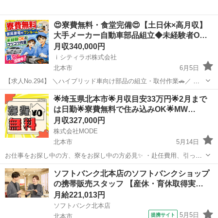
😍寮費無料・食堂完備😍【土日休×高月収】
大手メーカー自動車部品組立◆未経験者O…
月収340,000円
ｉシティラボ株式会社
北本市
6月5日
【求人No.294】 ＼ハイブリッド車向け部品の組立・取付作業🚗／ 👉
ここがポイント 🚩コツコツ作業メイン🎵 🚩寮費無料！家具家電付きワ
埼玉
北本市
その他
🌟埼玉県北本市🌟月収目安33万円🌟2月まで
ンルーム完備🏠 🚩月収34万円以上可能！未経験スタート歓迎✨ 👉お
は日勤🌟寮費無料で住み込みOK🌟MW…
仕...
月収327,000円
株式会社MODE
北本市
5月14日
お仕事をお探し中の方、寮をお探し中の方必見✨ ・赴任費用、引っ越
し費用のサポートあり！ ・即日面接、即日内定！ ・お仕事によっては
埼玉
北本市
その他
未経験
ソフトバンク北本店のソフトバンクショップ
日払いのお仕事もございます！ 💥お仕事内容💥 ハイブリット車の製造
の携帯販売スタッフ 【産休・育休取得実…
に関す...
月給221,013円
ソフトバンク北本店
5月5日
提携サイト
北本市