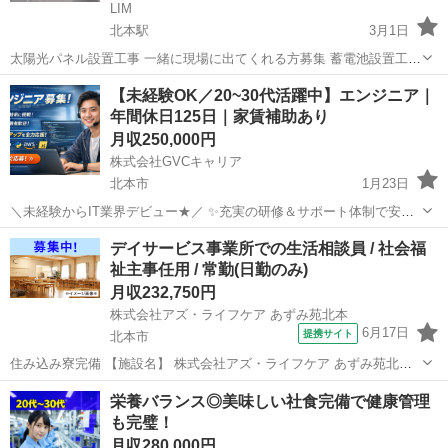
LIM
北本駅
3月1日
太陽光パネル設置工事 一緒に現場に出てくれる方募集 蓄電池設置工事
も同時募集 ・個人事業主、パート、 ・未経験OK（経験者優遇） ・日
埼玉
北本市
北本駅
その他
未経験
【未経験OK／20~30代活躍中】エンジニア｜
給12000円〜20000円（応相談） ・業務委託 請負可 ・現場：埼玉・関
年間休日125日｜家賃補助あり
東近郊 ・直...
月収250,000円
株式会社GVCキャリア
北本市
1月23日
＼未経験からIT業界デビュー★／ ✨充実の研修＆サポート体制で安心
スタート！ ✨土日祝休み＆年間休日120日以上 ┗プライベートも大切
埼玉
北本市
IT
未経験
デイサービス事業所での生活相談員 / 社会福
にできる環境◎ ✧ 働きやすいポイント多数 ✧ ・残業ほぼなし！オ
祉主事任用 / 常勤(日勤のみ)
ン...
月収232,750円
株式会社アズ・ライフケア あずみ苑北本
6月17日
提携サイト
北本市
住み込み寮完備 【施設名】 株式会社アズ・ライフケア あずみ苑北本
【勤務地】 埼玉県 北本市 【アクセス】 北本駅から徒歩21分 北本駅/
埼玉
北本市
介護士
栄養バランス◎美味しい社食完備で健康管理
桶川駅/鴻巣駅 【雇用形態】常勤(日勤のみ) 【募集職種】生活相談員
も完璧！
【...
月収280,000円