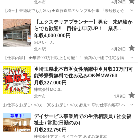
北本市
4月24日
【埼玉】未経験でも月30万★直行直帰のシンプル仕事 「未経験から月
30万円スタート」 やることはシンプル。 機械で地面を測るだけの仕事
埼玉
北本市
測量
未経験
【エクステリアプランナー】男女 未経験か
です。 現在のスタッフは 20〜30代中心＆ほぼ未経験スタート。 ...
らでも歓迎!! 目指せ年収UP！ 業界…
年収4,000,000円
㈱さいしん
北本駅
4月24日
【仕事内容】 ★年収900万円以上も可能！！ 新築の戸建て住宅を購入
されたお客様の希望に沿って、エクステリアや庭をプロデュースする
埼玉
北本市
北本駅
その他
流れ
🌟埼玉県北本市🌟女性活躍中🌟月収33万円可
企画営業に携わります。 具体的には… 【営業スタイル】 エンドユー
能🌟寮費無料で住み込みOK🌟MW763
ザー様...
月収327,000円
株式会社MODE
北本市
4月9日
お仕事をお探し中の方、寮をお探し中の方必見✨ 💥お仕事内容💥 ハイ
ブリッド車の製造をしているところでのお仕事です。 [1]ネジ締めや部
埼玉
北本市
その他
未経験
デイサービス事業所での生活相談員 / 社会福
品の取付 [2]組み付け前の部品加工 [3]専用器具での寸法検査 ...
祉士 / 常勤(日勤のみ)
月収232,750円
株式会社アズ・ライフケア あずみ苑北本