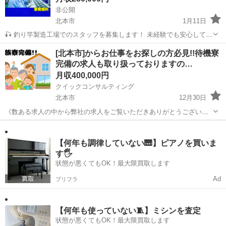
非公開
北本市
1月11日
🎣 釣り竿製造工場でのスタッフを募集します！ 未経験でも安心してく
ださい！特別なスキルや知識は一切必要ありません。 現在活躍中のス
埼玉
北本市
工場
未経験
[北本市]からお仕事をお探しの方必見!!待機寮
タッフの9割以上が未経験からのスタートです。 あなたにお任せする
完備の求人も取り扱っておりますの…
簡単な作業： ✨ ...
月収400,000円
クイックコンサルティング
北本市
12月30日
《数ある求人の中から弊社の求人をご覧いただきありがとうございま
す!!》 全国に様々な求人を取り扱っておりご希望条件やご状況に応じ
埼玉
北本市
その他
交代勤務
てマッチしそうな求人をご案内いたします!! 応募前に相談だけしてみ
たい方やどんな求人があるか...
【何年も調律していない🎹】ピアノを買いま
す🖐️
状態が悪くてもOK！最大限買取します
Ad
プリフラ
【何年も使っていない🧵】ミシンを査定
状態が悪くてもOK！最大限買取します