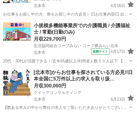
北本市
6月16日
お仕事をお探し中の方、寮をお探し中の方必見✨ 💥お仕事内容💥 自動
車製造に関するお仕事です！ トランスアクスルという装置の製造を担
埼玉
北本市
その他
未経験
小規模多機能事業所での介護職員 / 介護福祉
当していただきます 重量物はございません！ [1]部品の加工 [2]部...
士 / 常勤(日勤のみ)
月収229,700円
生活協同組合コープみらい コープ夢みらい北本
6月17日
提携サイト
北本市
20代・30代が活躍できる！/定年65歳以上/利用者人数５０人以下 【施
設名】 生活協同組合コープみらい コープ夢みらい北本 【勤務地】 埼
埼玉
北本市
介護福祉士
[北本市]からお仕事を探されている方必見!!日
玉県 北本市 【アクセス】 北本駅から徒歩24分 北本駅/桶川駅/0駅
本全国に5万件以上の求人を取り扱…
【雇...
月収300,000円
クイックコンサルティング
北本市
6月13日
【数ある求人の中から弊社の求人をご覧いただきありがとうございま
す!!】 全国に様々な求人を5万件以上取り扱っておりご希望条件やご状
埼玉
北本市
その他
交代勤務
況に応じてマッチしそうな求人をご案内いたします!! 応募前に相談だ
けしてみたい方やどんな求...