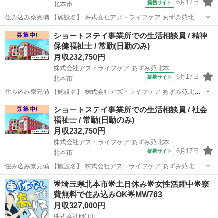
6月17日
提携サイト
北本市
住み込み寮完備 【施設名】 株式会社アズ・ライフケア あずみ苑北本
【勤務地】 埼玉県 北本市 【アクセス】 北本駅から徒歩21分 北本駅/
埼玉
北本市
介護士
ショートステイ事業所での生活相談員 / 精神
桶川駅/鴻巣駅 【雇用形態】常勤(日勤のみ) 【募集職種】生活相談員
保健福祉士 / 常勤(日勤のみ)
【...
月収232,750円
株式会社アズ・ライフケア あずみ苑北本
6月17日
提携サイト
北本市
住み込み寮完備 【施設名】 株式会社アズ・ライフケア あずみ苑北本
【勤務地】 埼玉県 北本市 【アクセス】 北本駅から徒歩21分 北本駅/
埼玉
北本市
介護士
ショートステイ事業所での生活相談員 / 社会
桶川駅/鴻巣駅 【雇用形態】常勤(日勤のみ) 【募集職種】生活相談員
福祉士 / 常勤(日勤のみ)
【...
月収232,750円
株式会社アズ・ライフケア あずみ苑北本
6月17日
提携サイト
北本市
住み込み寮完備 【施設名】 株式会社アズ・ライフケア あずみ苑北本
【勤務地】 埼玉県 北本市 【アクセス】 北本駅から徒歩21分 北本駅/
埼玉
北本市
介護士
🌟埼玉県北本市🌟土日休み🌟女性活躍中🌟寮
桶川駅/鴻巣駅 【雇用形態】常勤(日勤のみ) 【募集職種】生活相談員
費無料で住み込みOK🌟MW763
【...
月収327,000円
株式会社MODE