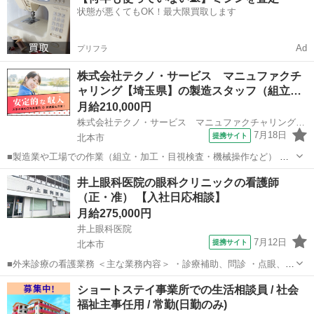
た♪●〇 下記URLよりお友達登録をお願いします☆ URL: http...
状態が悪くてもOK！最大限買取します
Ad
プリフラ
株式会社テクノ・サービス マニュファクチ
ャリング【埼玉県】の製造スタッフ（組立…
月給210,000円
株式会社テクノ・サービス マニュファクチャリング【埼玉県】
7月18日
提携サイト
北本市
■製造業や工場での作業（組立・加工・目視検査・機械操作など） 具
体的には・・・ 製品に不備がないか目視チェック 部品を機械にセット
埼玉
北本市
倉庫管理
井上眼科医院の眼科クリニックの看護師
してボタン操作などなど 複雑な作業や力仕事はほとんどなく覚えやす
（正・准） 【入社日応相談】
いものばかり！ 未経験の方...
月給275,000円
井上眼科医院
7月12日
提携サイト
北本市
■外来診療の看護業務 ＜主な業務内容＞ ・診療補助、問診 ・点眼、点
滴、採血などの看護業務全般 ・医療器具の洗浄及び物品の管理 ・手術
埼玉
北本市
看護師
ショートステイ事業所での生活相談員 / 社会
準備及び直接介助・外回り及び片付け ■月給275,000円～ ■8:30～
福祉主事任用 / 常勤(日勤のみ)
12:30、1...