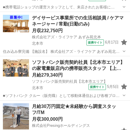
■携帯電話ショップの運営スタッフとして、来店されたお客様に
Android、iPhone、iPadなどの端末及びプランを提案します。 最初は
埼玉
北本市
その他
デイサービス事業所での生活相談員 / ケアマ
緊張するかもしれませんが、「お客様のお役に立ちたい」というお気
ネージャー / 常勤(日勤のみ)
持ちがあれば大丈夫です。...
月収232,750円
株式会社アズ・ライフケア あずみ苑北本
6月17日
提携サイト
北本市
住み込み寮完備 【施設名】 株式会社アズ・ライフケア あずみ苑北本
【勤務地】 埼玉県 北本市 【アクセス】 北本駅から徒歩21分 北本駅/
埼玉
北本市
介護士
ソフトバンク販売契約社員【北本市エリア】
桶川駅/鴻巣駅 【雇用形態】常勤(日勤のみ) 【募集職種】生活相談員
の家電量販店内の携帯販売スタッフ 【上…
【...
月給279,340円
ソフトバンク販売契約社員【北本市エリア】
5月5日
提携サイト
北本市
■ソフトバンク クルー（販売職）として移動体通信および各種ブロー
ドバンドサービスの提案・販売をお任せします。 【具体的な業務内
埼玉
北本市
その他
月給30万円固定★未経験から調査スタッ
容】 ・スマートフォンなどの販売 ・新規加入やプラン変更の事務手続
フ/TM
き ・その他、各種商品・サービ...
月収300,000円
株式会社Presingホールディングス