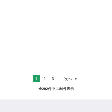
1
2
3
...
次へ
全292件中 1-50件表示
ページTOPへ
ジモティー
正社員
埼玉県の正社員
北本市の正社員