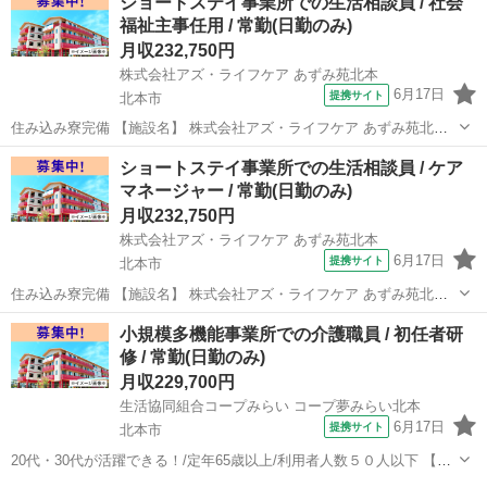
ショートステイ事業所での生活相談員 / 社会
福祉主事任用 / 常勤(日勤のみ)
月収232,750円
株式会社アズ・ライフケア あずみ苑北本
6月17日
提携サイト
北本市
住み込み寮完備 【施設名】 株式会社アズ・ライフケア あずみ苑北本
【勤務地】 埼玉県 北本市 【アクセス】 北本駅から徒歩21分 北本駅/
埼玉
北本市
介護士
ショートステイ事業所での生活相談員 / ケア
桶川駅/鴻巣駅 【雇用形態】常勤(日勤のみ) 【募集職種】生活相談員
マネージャー / 常勤(日勤のみ)
【...
月収232,750円
株式会社アズ・ライフケア あずみ苑北本
6月17日
提携サイト
北本市
住み込み寮完備 【施設名】 株式会社アズ・ライフケア あずみ苑北本
【勤務地】 埼玉県 北本市 【アクセス】 北本駅から徒歩21分 北本駅/
埼玉
北本市
介護士
小規模多機能事業所での介護職員 / 初任者研
桶川駅/鴻巣駅 【雇用形態】常勤(日勤のみ) 【募集職種】生活相談員
修 / 常勤(日勤のみ)
【...
月収229,700円
生活協同組合コープみらい コープ夢みらい北本
6月17日
提携サイト
北本市
20代・30代が活躍できる！/定年65歳以上/利用者人数５０人以下 【施
設名】 生活協同組合コープみらい コープ夢みらい北本 【勤務地】 埼