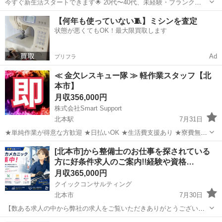
今すぐ新生活スタートできます🌟 20代〜40代、未経験・ブランク
OK！ 〇●LINEからの応募が可能になりました♪●〇 下記URLよりお友
埼玉
北本市
工場
未経験
【何年も使っていない🧵】ミシンを査定
達登録をお願いします☆ URL: https://lin.ee...
状態が悪くてもOK！最大限買取します
Ad
プリフラ
≪ 金欠レスキュー隊 ≫ 軽作業スタッフ【北
本市】
月収356,000円
株式会社Smart Support
北本駅
7月31日
★単純作業が得意な方歓迎 ★日払いOK ★生活費支援あり ★寮費無料
（規定あり） ★スピード就業（最短翌日） ★LINE面談OK ★タトゥー
埼玉
北本市
北本駅
その他
単純作業
[北本市]から整備士のお仕事を探されている
相談可 ■ お仕事例 ・アパートの清掃 ・医薬品の梱包...
方に好条件求人のご案内!!経験や資格…
月収365,000円
クイックコンサルティング
北本市
7月30日
【数ある求人の中から弊社の求人をご覧いただきありがとうございま
す!!】 全国に様々な求人を5万件以上取り扱っておりご希望条件やご状
埼玉
北本市
その他
整備士