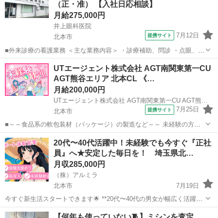
（正・准） 【入社日応相談】
月給275,000円
井上眼科医院
7月12日
提携サイト
北本市
■外来診療の看護業務 ＜主な業務内容＞ ・診療補助、問診 ・点眼、点
滴、採血などの看護業務全般 ・医療器具の洗浄及び物品の管理 ・手術
埼玉
北本市
看護師
UTエージェント株式会社 AGT南関東第一CU
準備及び直接介助・外回り及び片付け ■月給275,000円～ ■8:30～
AGT熊谷エリア 北本CL 《…
12:30、1...
月給200,000円
UTエージェント株式会社 AGT南関東第一CU AGT熊谷エリア 北本CL 《Jbgc1C》
7月25日
提携サイト
北本市
■～～食品系の軟包装材（パッケージ）の製造など～～ 未経験の方歓
迎！ 丁寧な研修があるので初めての方も安心◎ 食品向けの袋をつくる
埼玉
北本市
工場
20代〜40代活躍中！未経験でも今すぐ『正社
お仕事をお任せします！ シンプルな繰り返し作業がメインです♪ ＜具
員』へ★安定した毎日を！ 埼玉県北…
体的には…＞ ◆検査...
月収285,000円
（株）アルミラ
北本市
7月19日
今すぐ新生活スタートできます🌟 **20代〜40代の男女が幅広く活躍
中！**未経験の方も歓迎です！ 〇●LINEからの応募が可能になりまし
埼玉
北本市
工場
未経験
【何年も使っていない🧵】ミシンを査定