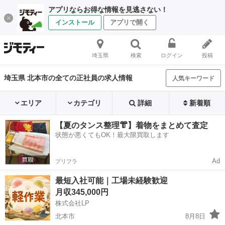
アプリならお得な情報を見逃さない！
インストール
アプリで開く
埼玉県
検索
ログイン
投稿
埼玉県 北本市の全ての正社員の求人情報
人気キーワード
エリア
カテゴリ
詳細
新着順
【夏のタンス整理👘】着物をまとめて査定
状態が悪くてもOK！最大限買取します
Ad
プリフラ
最短入社可能｜工場未経験歓迎
月収345,000円
株式会社LP
北本市
8月8日