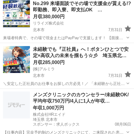
No.299 来場面談でその場で支援金が貰える!?
即勤務、即入寮、即支払OK …
月収380,000円
リライズ株式会社
北本市
7月31日
来場者特典で、その場で現金またはPayPayで支援します！ 【面接交
通費、赴任交通費、生活支援、全て可能です◎】 工場内または倉庫内
埼玉
北本市
その他
業務
未経験でも『正社員』へ！ボタンひとつで安
における簡単な電子部品製造のお仕事になります！ 未経験の方が始め
定×高収入の未来を掴もう☆彡 埼玉県北…
るのにうってつ...
月収285,000円
(株)アルミラ
北本市
7月31日
＼安定した正社員のお仕事をお探しの方必見！／ 「未経験から正社員
になれる？」 「すぐに働ける仕事が知りたい！」 「長期安定の職場で
埼玉
北本市
工場
未経験
メンズクリニックのカウンセラー/未経験OK/
働きたい！」 ⇒ そんなアナタにピッタリの正社員求人をご紹介！ ※
平均年収750万円/4人に1人が年収…
もちろん契...
年収1,000万円
株式会社HRエイド
埼玉県 北本市
スポンサー：求人ボックス
08月06日
【仕事内容】完全予約制のメンズクリニックにて、ご来院された患者