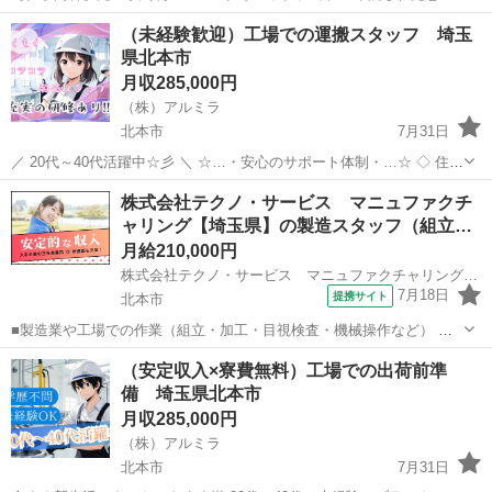
様に最適な施術内容や料金システムをご提案する仕事です。 患者様の
正社員
（未経験歓迎）工場での運搬スタッフ 埼玉
悩みやコンプレックスを解消するポジション。成約すればするほど感
県北本市
謝される仕事です! <仕事の流れ> 当日の...
月収285,000円
（株）アルミラ
北本市
7月31日
／ 20代～40代活躍中☆彡 ＼ ☆…・安心のサポート体制・…☆ ◇ 住ま
いの心配ゼロ！ ◇ • 個室1R完全無料！ • 即日入寮OK！など ◇ 所持金
埼玉
北本市
工場
未経験
株式会社テクノ・サービス マニュファクチ
ゼロでもスタートできる！ ...
ャリング【埼玉県】の製造スタッフ（組立…
月給210,000円
株式会社テクノ・サービス マニュファクチャリング【埼玉県】
7月18日
提携サイト
北本市
■製造業や工場での作業（組立・加工・目視検査・機械操作など） 具
体的には・・・ 製品に不備がないか目視チェック 部品を機械にセット
埼玉
北本市
倉庫管理
（安定収入×寮費無料）工場での出荷前準
してボタン操作などなど 複雑な作業や力仕事はほとんどなく覚えやす
備 埼玉県北本市
いものばかり！ 未経験の方...
月収285,000円
（株）アルミラ
北本市
7月31日