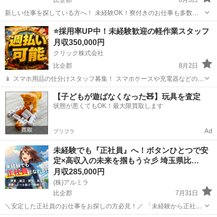
新しい仕事を探している方へ！ 未経験OK！寮付きのお仕事も多数！
日払い・週払いも相談可能！ 「すぐ働きたい」 「住む場所も一緒に探
埼玉
比企郡
工場
未経験
⭐採用率UP中！未経験歓迎の軽作業スタッフ
したい」 「今より収入を増やしたい」 そんな方におすすめのお仕事を
月収350,000円
ご...
クリック株式会社
比企郡
8月2日
📱 スマホ用品の仕分けスタッフ募集！ スマホケースや充電器などの仕
分け・検品を行うシンプルなお仕事です♪
埼玉
比企郡
その他
未経験
【子どもが遊ばなくなった🧸】玩具を査定
━━━━━━━━━━━━━━━━ 📲 ご応募はこちら（24時間受付
状態が悪くてもOK！最大限買取します
中） https://lin.ee/...
Ad
プリフラ
未経験でも『正社員』へ！ボタンひとつで安
定×高収入の未来を掴もう☆彡 埼玉県比…
月収285,000円
(株)アルミラ
比企郡
7月31日
＼安定した正社員のお仕事をお探しの方必見！／ 「未経験から正社員
になれる？」 「すぐに働ける仕事が知りたい！」 「長期安定の職場で