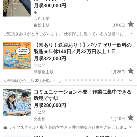
月収300,000円
心絆工業
東松山駅
3月6日
ご覧頂きありがとうございます。 仕事探しに迷っている方は是非お越
し下さい！ 未経験者大歓迎です！ 仕事内容としては、朝集合して現場
埼玉
比企郡
東松山駅
その他
給料
【寮あり！送迎あり！】パウチゼリー飲料の
に向かいます！ 現場の場所により朝の集合時間変動します。 夏場だ
製造★年休140日／月32万円以上！日…
と、昼過ぎ位には仕事は終わ...
月収322,000円
非公開
武蔵嵐山駅
1月28日
＼未経験から月収32万円以上！／ ＊＊＊＊＊＊＊＊＊＊＊＊＊＊＊＊
パウチドリンク・ゼリー飲料の製造 ＊＊＊＊＊＊＊＊＊＊＊＊＊＊＊
埼玉
比企郡
武蔵嵐山駅
工場
未経験
コミュニケーション不要！作業に集中できる
＊ 高収入なのに、年休が140日も？！★ 20代～40代の男女活躍中！...
環境です◎
月収280,000円
非公開
比企郡
1月10日
💼 ライフスタイルと収入を両立できる理想的なお仕事をご紹介しま
す！ 🌟 軽量商品を扱う職場で、未経験の方でも安心してスタートでき
埼玉
比企郡
工場
未経験