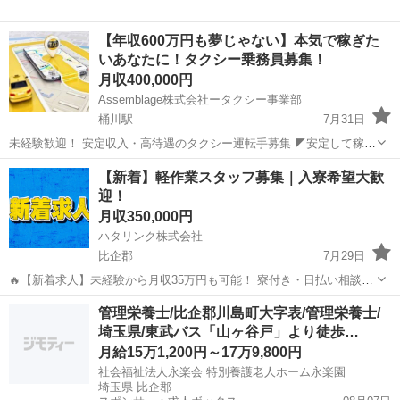
になれる？」 「すぐに働ける仕事が知りたい！」 「長期安定の職場で
埼玉
比企郡
工場
未経験
働きたい！」 ⇒ そんなアナタにピッタリの正社員求人をご紹介！ ...
【年収600万円も夢じゃない】本気で稼ぎた
いあなたに！タクシー乗務員募集！
月収400,000円
Assemblage株式会社ータクシー事業部
桶川駅
7月31日
未経験歓迎！ 安定収入・高待遇のタクシー運転手募集 ◤安定して稼げ
る理由がここにある！◢ 弊社では乗務員一人ひとりが高収入を実現で
埼玉
比企郡
桶川駅
ドライバー
未経験
【新着】軽作業スタッフ募集｜入寮希望大歓
きる環境をご用意しています。 ■おすすめポイント ✅ 月給３５万円の
迎！
給与保証...
月収350,000円
ハタリンク株式会社
比企郡
7月29日
🔥【新着求人】未経験から月収35万円も可能！ 寮付き・日払い相談
OK！ 新しいお仕事を探している方を募集しています！ 「すぐ働きた
埼玉
比企郡
工場
未経験
管理栄養士/比企郡川島町大字表/管理栄養士/
い」 「住む場所も一緒に探したい」 「未経験からしっかり稼ぎたい」
埼玉県/東武バス「山ヶ谷戸」より徒歩…
そ...
月給15万1,200円～17万9,800円
社会福祉法人永楽会 特別養護老人ホーム永楽園
埼玉県 比企郡