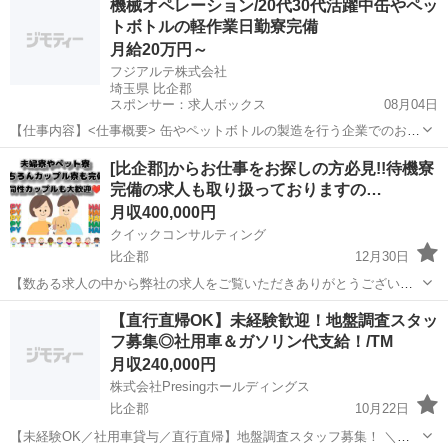
機械オペレーション/20代30代活躍中缶やペッ
ます。シンプルな作業内容なので、すぐに仕事を覚えられます。 💰 収
トボトルの軽作業日勤寮完備
入面でもうれしいポ...
月給20万円～
フジアルテ株式会社
埼玉県 比企郡
スポンサー：求人ボックス
08月04日
【仕事内容】<仕事概要> 缶やペットボトルの製造を行う企業でのお仕
事です! <仕事詳細> 缶やペットボトルの目視検査や、 パレットに積ん
正社員
[比企郡]からお仕事をお探しの方必見!!待機寮
だ後のフィルム検査が お願いしたいお仕事です! <詳しい作業内容> 検
完備の求人も取り扱っておりますの…
査:検査工程で機械が弾い...
月収400,000円
クイックコンサルティング
比企郡
12月30日
【数ある求人の中から弊社の求人をご覧いただきありがとうございま
す!!】 全国に様々な求人を取り扱っておりご希望条件やご状況に応じ
埼玉
比企郡
その他
交代勤務
【直行直帰OK】未経験歓迎！地盤調査スタッ
てマッチしそうな求人をご案内いたします!! 応募前に相談だけしてみ
フ募集◎社用車＆ガソリン代支給！/TM
たい方やどんな求人があるか...
月収240,000円
株式会社Presingホールディングス
比企郡
10月22日
【未経験OK／社用車貸与／直行直帰】地盤調査スタッフ募集！ ＼体