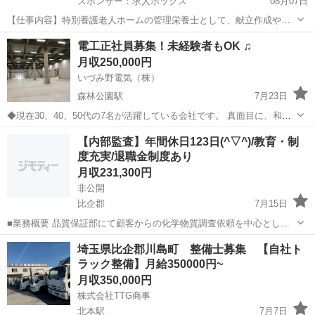
スポンサー：求人ボックス
08月07日
【仕事内容】特別養護老人ホームの管理栄養士として、献立作成や栄
養ケアマネジメントを中心とした栄養管理業務に携わります。食材発
正社員
電工正社員募集！未経験者もOK ♫
注や納品時の検品、食事提供時のチェック、ミールラウンド、栄養指
月収250,000円
導、各種委員会への参加など多岐にわたる業務を...
いづみ野電気（株）
森林公園駅
7月23日
◆現在30、40、50代の7名が活躍している会社です。 真面目に、和気
あいあいとした雰囲気で日々頑張っています。 体を動かすのが好きな
埼玉
比企郡
森林公園駅
電気
退職金
【内部監査】年間休日123日(^▽^)/教育・制
方、一緒に働きながら確かな技術を身につけませんか？ 子供の運動会
度充実/退職金制度あり
等々、休みも取りやすい環境...
月収231,300円
非公開
比企郡
7月15日
■業務概要 品質保証部にて顧客からの化学物質調査依頼を中心とした
業務をお任せします。 ＜入社後お任せする業務＞ ・取引先からの化学
埼玉
比企郡
内部監査
埼玉県比企郡川島町 整備士募集 【自社ト
物質調査依頼 （依頼例） はんだ材料内に含まれる物質の成分調査やお
ラック整備】月給350000円~
客様が製品...
月収350,000円
株式会社TTG商事
北本駅
7月7日