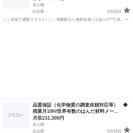
非公開
比企郡
6月10日
＼＼送迎で通勤ラクラク♪／／ 鴻巣駅から無料送迎バスあり(*^^*) 自転
車・バイク・マイカー通勤もOK☆ 無料駐車場もあります◎ ●未経験か
埼玉
比企郡
工場
未経験
ら月収25万円以上可能 ●日勤・夜勤専属の相談可能 ●日・週...
品質保証（化学物質の調査依頼対応等） ◆
残業月10H/世界有数のはんだ材料メー…
月収231,300円
非公開
比企郡
6月10日