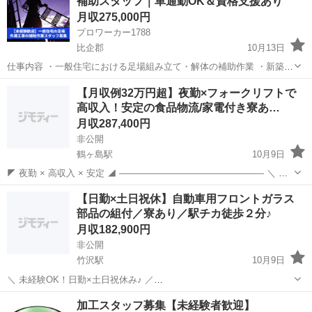
補助スタッフ｜車通勤OK＆資格支援あり
月収275,000円
プロワーカー1788
比企郡
10月13日
仕事内容 ・一般住宅における足場組み立て・解体の補助作業 ・新築住
宅の外構工事における手元作業 ※重機作業はありません。先輩スタッ
埼玉
比企郡
その他
足場
【月収例32万円超】夜勤×フォークリフトで
フの指示に従って簡単な補助業務からスタートしていただきます。 勤
高収入！安定の食品物流/家電付き寮あ…
務先住所 ...
月収287,400円
非公開
鶴ヶ島駅
10月9日
◤ 夜勤 × 高収入 × 安定 ◢ ―――――――――――――――― ＼ 食
品倉庫での物流ワーク！ ／ 【フォークリフト資格を活かせる！】 リ
埼玉
比企郡
鶴ヶ島駅
工場
フォークリフト
【日勤×土日祝休】自動車用フロントガラス
ストに沿ってピッキング＆運搬中心♪ 軽作業ありで適度に体を動かせ
部品の組付／寮あり／駅チカ徒歩２分♪
る！ ...
月収182,900円
非公開
竹沢駅
10月9日
＼ 未経験OK！日勤×土日祝休み♪ ／
━━━━━━━━━━━━━━━━━ フロントガラスへの部品取付作
埼玉
比企郡
竹沢駅
工場
未経験
加工スタッフ募集【未経験者歓迎】
業 ━━━━━━━━━━━━━━━━━ ☆自動車に欠かせない“フロ