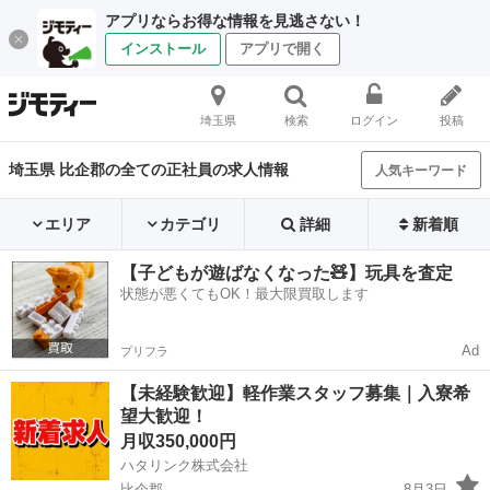
アプリならお得な情報を見逃さない！
インストール
アプリで開く
埼玉県
検索
ログイン
投稿
埼玉県 比企郡の全ての正社員の求人情報
人気キーワード
エリア
カテゴリ
詳細
新着順
【子どもが遊ばなくなった🧸】玩具を査定
状態が悪くてもOK！最大限買取します
Ad
プリフラ
【未経験歓迎】軽作業スタッフ募集｜入寮希
望大歓迎！
月収350,000円
ハタリンク株式会社
比企郡
8月3日