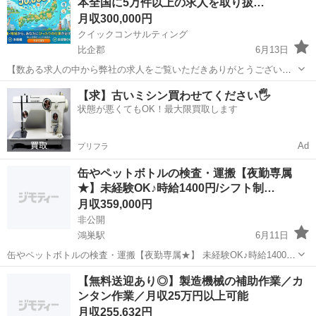
本全国に5万件以上の求人を取り扱…
ネジメントスキル...
月収300,000円
クイックコンサルティング
比企郡
6月13日
【数ある求人の中から弊社の求人をご覧いただきありがとうございま
す!!】 全国に様々な求人を5万件以上取り扱っておりご希望条件やご状
埼玉
比企郡
その他
交代勤務
【求】古いミシン買わせてください🖐️
況に応じてマッチしそうな求人をご案内いたします!! 応募前に相談だ
状態が悪くてもOK！最大限買取します
けしてみたい方やどんな求...
Ad
プリフラ
缶やペットボトルの検査・運搬【夜勤専属
★】未経験OK♪時給1400円/シフト制…
月収359,000円
非公開
鴻巣駅
6月11日
缶やペットボトルの検査・運搬【夜勤専属★】 未経験OK♪時給1400
円/シフト制/寮費無料！ ＊〜〜〜＊〜〜〜＊〜〜〜＊ ＼＼夜勤専属☆
埼玉
比企郡
鴻巣駅
工場
未経験
【無料送迎あり◎】製造機械の補助作業／カ
／／ ＜20:30〜翌5:00＞ 日中の時間帯は 自分の好きなこと...
ンタン作業／月収25万円以上可能
月収255,632円