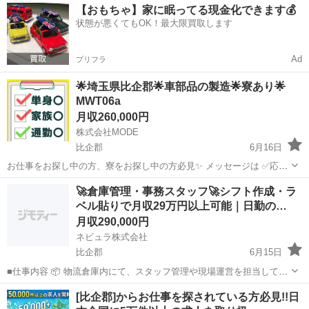
埼玉
比企郡
その他
未経験
【おもちゃ】家に眠ってる現金化できます💰
鋳造機のオペレーター [2]機械加工のオペレーター [3]工具での...
状態が悪くてもOK！最大限買取します
Ad
プリフラ
🌟埼玉県比企郡🌟車部品の製造🌟寮あり🌟
MWT06a
月収260,000円
株式会社MODE
比企郡
6月16日
お仕事をお探し中の方、寮をお探し中の方必見✨ メッセージは ✅応募
フロー✅を入力してからお願いします。 ＜お仕事内容＞ 自動車のボデ
埼玉
比企郡
その他
未経験
🚀倉庫管理・事務スタッフ🚀シフト作成・ラ
ィに使われる部品を 製造しているところでのお仕事です。 自動車の骨
ベル貼りで月収29万円以上可能｜日勤の…
格...
月収290,000円
ネビュラ株式会社
比企郡
6月15日
■仕事内容 📦 物流倉庫内にて、スタッフ管理や現場運営を担当してい
ただきます。 単なる軽作業ではなく、スタッフの管理やシフト調整な
埼玉
比企郡
事務
未経験
[比企郡]からお仕事を探されている方必見!!日
ど、現場を支えるポジションとして活躍いただきます。 未経験からマ