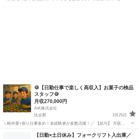
に働いてくれる塗装経験者の方 未経験の方でも丁寧に指導します。 即
埼玉
比企郡
東松山駅
その他
職人
入居可のアパートあります。 日払い、週払いご相談下さい。
🍪【日勤仕事で楽しく高収入】お菓子の検品
スタッフ🍪
月収270,000円
ArK株式会社
比企郡
3月25日
＼軽作業×座り仕事多め！未経験者が多数活躍！／ 【給与】 月収
250,000円〜270,000円以上可！（残業手当込み） → 日勤固定で家庭と
埼玉
比企郡
工場
未経験
【日勤×土日休み】フォークリフト入出庫／
の両立も◎ 【勤務時間】 ① 9:00〜17:30 残業：月1...