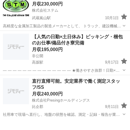
月収230,000円
ントガラス”へ 部品を取り付けるカンタ...
株式会社ステム
武蔵嵐山駅
10月1日
高精度な金属加工製品の製造メーカーとして、 トラック、建設機械、
船舶など様々な分野のものづくりに貢献してきた当社。 組織強化に向
埼玉
比企郡
武蔵嵐山駅
機械
未経験
【人気の日勤×土日休み】ピッキング・梱包
け、増員募集を行います。 仕事の内容 加工及び補助業務（未経験者
のお仕事/備品付き寮完備
可） 【具...
月収195,000円
非公開
高坂駅
9月17日
— — — — — — — — — — — — — — ★働きやすさ抜群！日勤×土
日休み★ — — — — — — — — — — — — — — 「ピッキング・梱包
埼玉
比企郡
高坂駅
工場
情報
直行直帰可能。安定業界で働く測定スタッ
のお仕事」 ◎働きやすさ重視でお仕...
フ/SS
月収240,000円
株式会社Presingホールディングス
比企郡
9月11日
社用車で現場へ直行し、地盤の状態を確認。測定・記録・報告が業務
の流れです。現場によって条件が変わるため、経験を重ねるごとに成
埼玉
比企郡
土木
未経験
長できる環境です。 【勤務日】週5日勤務（土日祝休み） 【給与】月