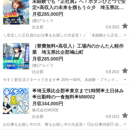
未経験でも『正社員』へ！ボタンひとつで安
定×高収入の未来を掴もう☆彡 埼玉県比…
月収285,000円
(株)アルミラ
比企郡
6月30日
＼安定した正社員のお仕事をお探しの方必見！／ 「未経験から正社員
になれる？」 「すぐに働ける仕事が知りたい！」 「長期安定の職場で
埼玉
比企郡
工場
未経験
（寮費無料×高収入）工場内のかんたん軽作
働きたい！」 ⇒ そんなアナタにピッタリの正社員求人をご紹介！ ※
業 埼玉県比企郡鳩山町
もちろん契...
月収285,000円
(株)アルミラ
比企郡
6月26日
今すぐ新生活スタートできます🌟 20代〜40代、未経験・ブランク
OK！ 〇●LINEからの応募が可能になりました♪●〇 下記URLよりお友
埼玉
比企郡
工場
未経験
🌟埼玉県比企郡🌟東京まで1時間🌟土日休み
達登録をお願いします☆ URL: https://lin.ee...
🌟出勤時の一食無料🌟MW002
月収344,000円
株式会社MODE
比企郡
6月16日
お仕事をお探し中の方、寮をお探し中の方必見✨ 💥お仕事内容💥 自動
車製造に関するお仕事です！ エンジンの製造をしていただきます [1]