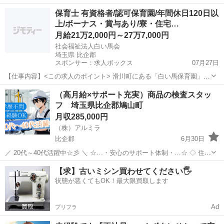
ボディに使用される部品を製造しているところでのお仕事です。 [1]マ
埼玉
比企郡
その他
重量
保育士 有資格者/認可保育園/年間休日120日以
シンに部材をセット [2]ボタンを押す [3]マシンが自動で加工 ...
上/ボーナス・賞与あり/寮・住宅…
月給21万2,000円～27万7,000円
社会福祉法人白い馬会
埼玉県 比企郡
スポンサー：求人ボックス
07月27日
【仕事内容】<この求人のポイント> 滑川町にある「白い馬保育園」
は、定員80名の認可保育園です。豊かな自然の中、自園の畑で農作業
正社員
（高月給×サポート充実）商品の検査スタッ
体験や、地域の方とのさくらんぼ・ブルーベリーの収穫体験などを行
フ 埼玉県比企郡鳩山町
ない、食育・農育活動を行なっています。当...
月収285,000円
（株）アルミラ
比企郡
6月30日
／ 20代～40代活躍中☆彡 ＼ ☆…・安心のサポート体制・…☆ ◇ 住ま
いの心配ゼロ！ ◇ • 個室1R完全無料！ • 即日入寮OK！など ◇ 所持金
埼玉
比企郡
工場
未経験
【求】古いミシン買わせてください🖐️
ゼロでもスタートできる！ ...
状態が悪くてもOK！最大限買取します
Ad
プリフラ