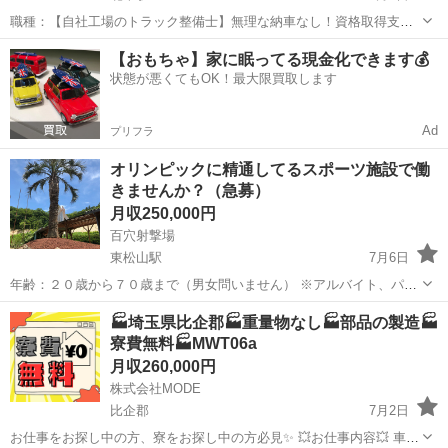
職種：【自社工場のトラック整備士】無理な納車なし！資格取得支援
あり ディーラーの忙しさに疲れた方へ 自社保有トラックの整備だか
埼玉
比企郡
北本駅
その他
トラック
【おもちゃ】家に眠ってる現金化できます💰
ら、スケジュールが立てやすく、無理な残業もありません！ 仕事内容
状態が悪くてもOK！最大限買取します
当社が保有するトラック（中型・...
Ad
プリフラ
オリンピックに精通してるスポーツ施設で働
きませんか？（急募）
月収250,000円
百穴射撃場
東松山駅
7月6日
年齢：２０歳から７０歳まで（男女問いません） ※アルバイト、パー
トの方も募集してます。 時間：午前８時から午後６時（基本的にー大
埼玉
比企郡
東松山駅
その他
🏭埼玉県比企郡🏭重量物なし🏭部品の製造🏭
会等（変動あります） 給与:月給制（面接時に相談） まずは研修期間
寮費無料🏭MWT06a
あり...
月収260,000円
株式会社MODE
比企郡
7月2日
お仕事をお探し中の方、寮をお探し中の方必見✨ 💥お仕事内容💥 車の