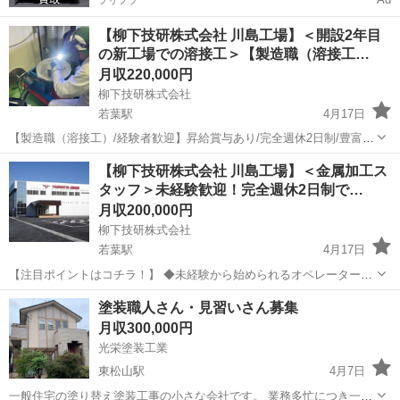
プリフラ
【柳下技研株式会社 川島工場】＜開設2年目
の新工場での溶接工＞【製造職（溶接工…
月収220,000円
柳下技研株式会社
若葉駅
4月17日
【製造職（溶接工）/経験者歓迎】昇給賞与あり/完全週休2日制/豊富な
各種手当/充実した研修体制/ワークライフバランス充実 【注目ポイン
埼玉
比企郡
若葉駅
その他
溶接工
【柳下技研株式会社 川島工場】＜金属加工ス
トはコチラ！】 〇2024年開設の新工場での募集！ 〇あなたの経験を
タッフ＞未経験歓迎！完全週休2日制で…
生かしません...
月収200,000円
柳下技研株式会社
若葉駅
4月17日
【注目ポイントはコチラ！】 ◆未経験から始められるオペレーター業
務！ ◆工具の交換や簡単な操作から少しずつ覚えられます ◆土日休み
埼玉
比企郡
若葉駅
その他
未経験
塗装職人さん・見習いさん募集
の完全週休2日制でプライベート充実 ◆車やバイクでの通勤OK（駐車
月収300,000円
場無料あり） ◆退...
光栄塗装工業
東松山駅
4月7日
一般住宅の塗り替え塗装工事の小さな会社です。 業務多忙につき一緒