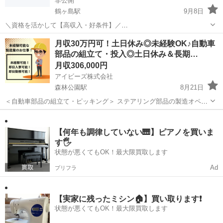
非公開
鶴ヶ島駅
9月8日
＼資格を活かして【高収入・好条件】／
━━━━━━━━━━━━━━━ ☆食品倉庫内フォークリフト作業☆
埼玉
比企郡
鶴ヶ島駅
工場
フォークリフト
月収30万円可！土日休み◎未経験OK♪自動車
━━━━━━━━━━━━━━━ ＜“日勤”で無理なく稼ごう♪＞ 残業
部品の組立て・投入◎土日休み＆長期…
も少なめで無理なく 安定して働ける職...
月収306,000円
アイビーズ株式会社
森林公園駅
8月21日
＜自動車部品の組立て・ピッキング＞ ステアリング部品の製造オペレ
ーター業務！ 【具体的には…】 ◆加工 →切削装置、研磨装置等を
埼玉
比企郡
森林公園駅
機械
未経験
使用してステアリング部品の加工オペレーション →装置を複数台稼
働させるマシ...
【何年も調律していない🎹】ピアノを買いま
す🖐️
状態が悪くてもOK！最大限買取します
Ad
プリフラ
【実家に残ったミシン🏠】買い取ります❗️
状態が悪くてもOK！最大限買取します