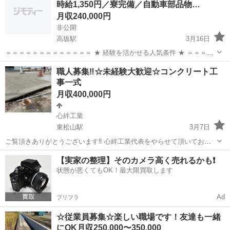
時給1,350円／寮完備／自動車部品物…
月収240,000円
非公開
高坂駅
3月16日
＝＝＝＝＝＝＝＝＝＝＝＝＝ ★ 経験を活かせる人気条件 ★ ＝＝＝＝
＝＝＝＝＝＝＝＝＝ ↓快適に働くには欠かせない条件↓ 「日勤のみ×土
埼玉
比企郡
高坂駅
工場
フォークリフト
職人募集‼️☆未経験大歓迎☆コンクリート工
日休み。」 生活リズムを崩さず働きながら 安定して収入を得られる仕
事一式
事...
月収400,000円
心絆工業
東松山駅
3月7日
ご覧頂きありがとうございます‼️ 心絆工業代表をやらせて頂いており
ます。 今回は、職人募集のお知らせをさせて頂きます。 今回の募集年
埼玉
比企郡
東松山駅
その他
職人
【実家の整理】そのカメラ高く売れるかも❗️
齢は20代の方の募集とさせて頂きます。 主に、住宅の外構のコンクリ
状態が悪くてもOK！最大限買取します
ートの仕上げ工事...
Ad
プリフラ
☆従業員募集☆楽しい職場です！友達も一緒
にOK月収250,000〜350,000