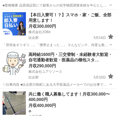
■業務概要 品質保証部にて顧客からの化学物質調査依頼を中心とした
業務をお任せします。 ＜入社後お任せする業務＞ ・取引先からの化学
埼玉
比企郡
品質管理
業務
【本日入寮可！？】スマホ・家・ご飯、全部
物質調査依頼 依頼例） はんだ材料内に含まれる物質の成分調査やお客
用意します！
様が製品を...
月収300,000円
株式会社JOBit
比企郡
5月14日
「所持金ギリギリ…」「携帯止まった…」 そんなピンチ、何度も救っ
てきました！ まずはLINEでSOSください。365日爆速で返信します！
埼玉
比企郡
物流
オペレーター
高時給1600円・三交替制・未経験者大歓迎・
👉 https://page.line.me/911vmzfs ━━━━━...
自宅通勤者歓迎・医薬品の梱包スタ…
月収290,000円
株式会社ユアリソース
比企郡
5月10日
◇仕事内容 ■比企郡川島町にある大手医薬品メーカーでのお仕事で
す。 ■医薬品の製造業務（クリーンルーム内での医薬品〔輸液・シリ
埼玉
比企郡
その他
未経験
共に働く職人募集してます！月収300,000〜
ンジ製剤〕製造） ■かんたんライン作業（クリーンルーム内でかんた
400,000円
んな医薬品の製造業務を担当し...
月収400,000円