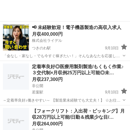
給24万円～ 【待遇】社...
📢 未経験歓迎！電子機器製造の高収入求人
月収400,000円
株式会社ライデル
つきのわ駅
9月10日
「金なし・家なし・でも今すぐ稼ぎたい！」そんなあなたを応援しま
す。 電子機器製造の現場では、スマートフォンやパソコン部品、基板
埼玉
比企郡
つきのわ駅
工場
未経験
定着率良好◎医療用製剤製造/もくもく作業♪
の組み立て・検査・梱包・出荷準備など、細かく丁寧に作業を教えて
３交代制×月収例25万円以上可能◎未…
くれるので、初めてでも安心です。 ...
月収237,300円
非公開
若葉駅
9月10日
～定着率良好♪働きやすい～ 【製造業未経験でも大丈夫！】 ☆お仕事
内容は…「医療用製剤製造」 安定感抜群の医薬品関係のお仕事！ 人気
埼玉
比企郡
若葉駅
工場
未経験
【フォークリフト：入出荷・ピッキング】月
のもくもく作業です(*’▽’)/ 男女幅広い年代の方が活躍されています♪
収28万円以上可能/日勤＆残業少な目/…
...
月収264,000円