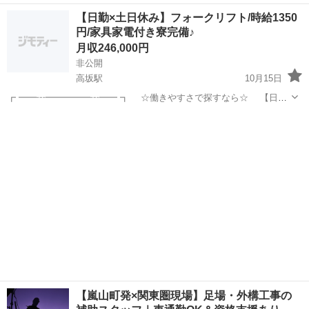
を動かすのが好きな方にピッタリ／ 住宅や建築現場の地盤調査を行う
埼玉
比企郡
測量
未経験
【日勤×土日休み】フォークリフト/時給1350
お仕事です。 社用車・調査機械・ガソリン代・ETC費用すべて会社負
円/家具家電付き寮完備♪
担！ 未経験でも先輩が1〜1...
月収246,000円
非公開
高坂駅
10月15日
┏ ━━┅━━━━━┅━━ ┓ ☆働きやすさで探すなら☆ 【日勤
×土日休み】 生活リズムも整いやすい♪ ┗ ━━┅━━━━━┅━━
埼玉
比企郡
高坂駅
工場
フォークリフト
┛ ▶フォークリフト資格活かせる！！ 自動車部品の運搬作業です！
...
【嵐山町発×関東圏現場】足場・外構工事の