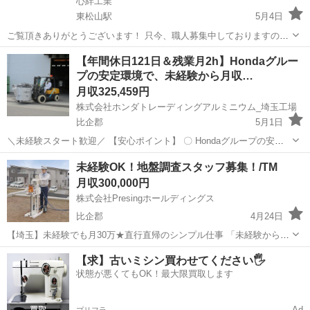
心絆工業
東松山駅
5月4日
ご覧頂きありがとうございます！ 只今、職人募集中しておりますの
で、是非ご連絡お待ちしております。 仕事内容ですが、毎日現場が違
埼玉
比企郡
東松山駅
その他
職人
【年間休日121日＆残業月2h】Hondaグルー
う為前日にて、集合時間を伝えております。 戸建の外構のコンクリー
プの安定環境で、未経験から月収…
ト打設が主な仕事になります。 月収...
月収325,459円
株式会社ホンダトレーディングアルミニウム_埼玉工場
比企郡
5月1日
＼未経験スタート歓迎／ 【安心ポイント】 〇 Hondaグループの安定
基盤 〇 原則残業なしで定時退社可 〇 未経験でも月収32万円〜可 〇
埼玉
比企郡
その他
未経験OK！地盤調査スタッフ募集！/TM
フォークリフト免許を全額会社負担で取得可 〇 30代・40代男性が中
月収300,000円
心...
株式会社Presingホールディングス
比企郡
4月24日
【埼玉】未経験でも月30万★直行直帰のシンプル仕事 「未経験から月
30万円スタート」 やることはシンプル。 機械で地面を測るだけの仕事
埼玉
比企郡
測量
未経験
【求】古いミシン買わせてください🖐️
です。 現在のスタッフは 20〜30代中心＆ほぼ未経験スタート。 ...
状態が悪くてもOK！最大限買取します
Ad