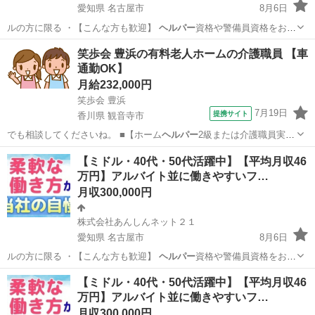
愛知県 名古屋市
8月6日
ルの方に限る ・【こんな方も歓迎】
ヘルパー
資格や警備員資格をお持
ちの方【仕事内…
愛知
名古屋市
ドライバー
未経験
笑歩会 豊浜の有料老人ホームの介護職員 【車
通勤OK】
月給232,000円
笑歩会 豊浜
7月19日
提携サイト
香川県 観音寺市
でも相談してくださいね。 ■【ホーム
ヘルパー
2級または介護職員実務
者研修修了者】…
香川
観音寺市
ホームヘルパー
【ミドル・40代・50代活躍中】【平均月収46
万円】アルバイト並に働きやすいフ…
月収300,000円
株式会社あんしんネット２１
愛知県 名古屋市
8月6日
ルの方に限る ・【こんな方も歓迎】
ヘルパー
資格や警備員資格をお持
ちの方【仕事内…
愛知
名古屋市
ドライバー
未経験
【ミドル・40代・50代活躍中】【平均月収46
万円】アルバイト並に働きやすいフ…
月収300,000円