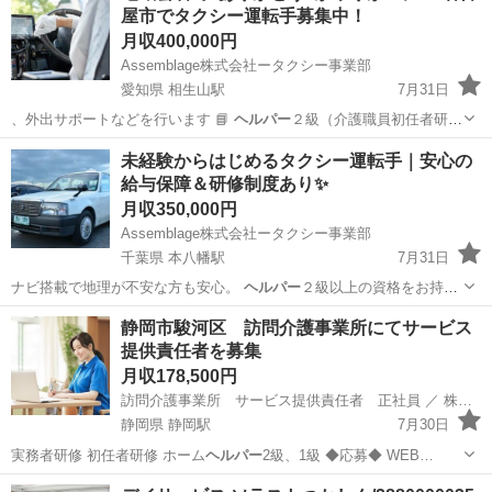
屋市でタクシー運転手募集中！
月収400,000円
Assemblage株式会社ータクシー事業部
愛知県 相生山駅
7月31日
、外出サポートなどを行います 📘
ヘルパー
２級（介護職員初任者研
修）資格取得も…
愛知
名古屋市
相生山駅
ドライバー
未経験からはじめるタクシー運転手｜安心の
給与保障＆研修制度あり✨
タクシードライバー
月収350,000円
Assemblage株式会社ータクシー事業部
千葉県 本八幡駅
7月31日
ナビ搭載で地理が不安な方も安心。
ヘルパー
２級以上の資格をお持ち
の方は、介護タ…
千葉
市川市
本八幡駅
ドライバー
未経験
静岡市駿河区 訪問介護事業所にてサービス
提供責任者を募集
月収178,500円
訪問介護事業所 サービス提供責任者 正社員 ／ 株式会社Going
静岡県 静岡駅
7月30日
実務者研修 初任者研修 ホーム
ヘルパー
2級、1級 ◆応募◆ WEB…
静岡
静岡市
静岡駅
ケアマネージャー