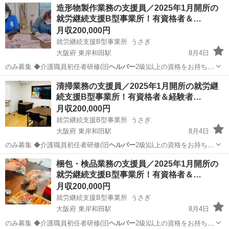
大阪
岸和田市
東岸和田駅
ドライバー
業務
造形物製作業務の支援員／2025年1月開所の
就労継続支援B型事業所！有資格者＆…
月収200,000円
就労継続支援B型事業所 うさぎ
大阪府 東岸和田駅
8月4日
のみ募集 ◆介護職員初任者研修(旧
ヘルパー
2級)以上の資格をお持ち
で、5年以上…
大阪
岸和田市
東岸和田駅
工場
業務
清掃業務の支援員／2025年1月開所の就労継
続支援B型事業所！有資格者＆経験者…
月収200,000円
就労継続支援B型事業所 うさぎ
大阪府 東岸和田駅
8月4日
のみ募集 ◆介護職員初任者研修(旧
ヘルパー
2級)以上の資格をお持ち
で、5年以上…
大阪
岸和田市
東岸和田駅
清掃
梱包・検品業務の支援員／2025年1月開所の
就労継続支援B型事業所！有資格者＆…
月収200,000円
就労継続支援B型事業所 うさぎ
大阪府 東岸和田駅
8月4日
のみ募集 ◆介護職員初任者研修(旧
ヘルパー
2級)以上の資格をお持ち