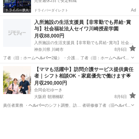
完全週休2日で安定転職
Ad
ドライバーダイレクト
入所施設の生活支援員【非常勤でも昇給･賞
与】社会福祉法人セイワ川崎授産学園
月収88,000円
入所施設の生活支援員【非常勤でも昇給･賞与】社会福祉法人セイワ川崎授産学園
神奈川県 川崎市
8月6日
了者（旧：ホーム
ヘルパー
2級） ・介護… 了者（旧：ホーム
ヘルパー
1
級） ・社会…
神奈川
川崎市
介護士
【ママも活躍中】訪問介護サービス提供責任
者｜シフト相談OK・家庭優先で働けます🌟
月収290,000円
合同会社ゆーき
大阪府 朝潮橋駅
8月6日
責任者業務 ・
ヘルパー
のシフト調整、訪… 者研修修了者（旧
ヘルパー
1級） ※サ…
大阪
大阪市
朝潮橋駅
介護士