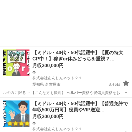
【ミドル・40代・50代活躍中】【夏の特大
CP中！】稼ぎor休みどっちを重視？…
月収300,000円
株式会社あんしんネット２１
愛知県 名古屋市
8月6日
ルの方に限る ・【こんな方も歓迎】
ヘルパー
資格や警備員資格をお持
ちの方【仕事内…
愛知
名古屋市
工場
未経験
【ミドル・40代・50代活躍中】【普通免許で
年収500万円可】役員やVIP送迎…
月収300,000円
株式会社あんしんネット２１