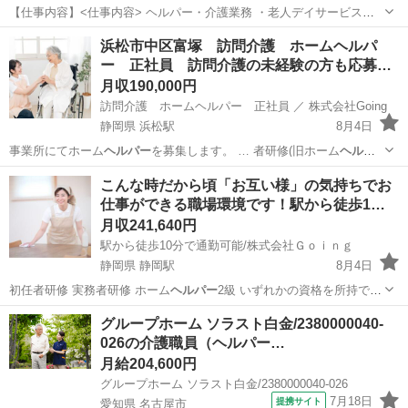
【仕事内容】<仕事内容> ヘルパー・介護業務 ・老人デイサービスセ
ンターにおけるヘルパー・介護職業務 <求人PR> <雇用形態>正社員 <
正社員
浜松市中区富塚 訪問介護 ホームヘルパ
雇用期間の有無>なし <職種>ヘルパー・介護職 ・求人詳細: <応募要件
ー 正社員 訪問介護の未経験の方も応募可
(必須資格)> <給...
能
月収190,000円
訪問介護 ホームヘルパー 正社員 ／ 株式会社Going
静岡県 浜松駅
8月4日
事業所にてホーム
ヘルパー
を募集します。 … 者研修(旧ホーム
ヘルパ
ー
1級) 初任者… 研修(旧ホーム
ヘルパー
2級) ※いず… 松市 訪問介護
静岡
浜松市
浜松駅
ホームヘルパー
業務
こんな時だから頃「お互い様」の気持ちでお
ヘルパー
求人 をお探し…
仕事ができる職場環境です！駅から徒歩1…
月収241,640円
駅から徒歩10分で通勤可能/株式会社Ｇｏｉｎｇ
静岡県 静岡駅
8月4日
初任者研修 実務者研修 ホーム
ヘルパー
2級 いずれかの資格を所持で可
…
静岡
浜松市
静岡駅
介護士
グループホーム
グループホーム ソラスト白金/2380000040-
026の介護職員（ヘルパー…
月給204,600円
グループホーム ソラスト白金/2380000040-026
7月18日
提携サイト
愛知県 名古屋市