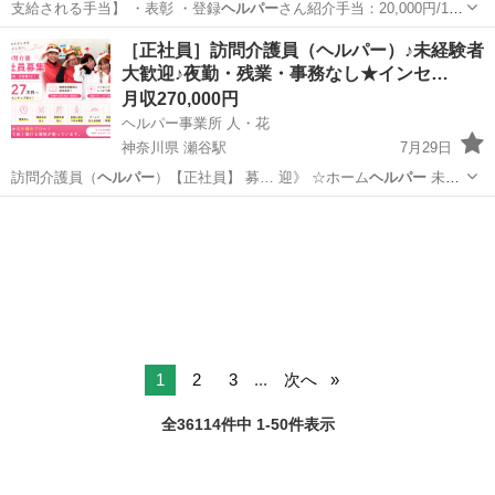
支給される手当】 ・表彰 ・登録
ヘルパー
さん紹介手当：20,000円/1人
…
神奈川
横浜市
ケアマネージャー
未経験
［正社員］訪問介護員（ヘルパー）♪未経験者
大歓迎♪夜勤・残業・事務なし★インセ…
月収270,000円
ヘルパー事業所 人・花
神奈川県 瀬谷駅
7月29日
訪問介護員（
ヘルパー
）【正社員】 募… 迎》 ☆ホーム
ヘルパー
未経
験大歓迎 … 初任者研修（
ヘルパー
2級） 看護師…
神奈川
横浜市
瀬谷駅
ホームヘルパー
業務
1
2
3
...
次へ
全36114件中 1-50件表示