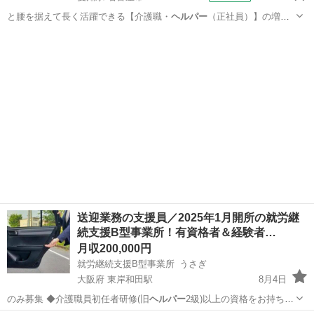
と腰を据えて長く活躍できる【介護職・
ヘルパー
（正社員）】の増員
募集です！ 「夜勤…
愛知
名古屋市
ホームヘルパー
送迎業務の支援員／2025年1月開所の就労継
続支援B型事業所！有資格者＆経験者…
月収200,000円
就労継続支援B型事業所 うさぎ
大阪府 東岸和田駅
8月4日
のみ募集 ◆介護職員初任者研修(旧
ヘルパー
2級)以上の資格をお持ち
で、5年以上…