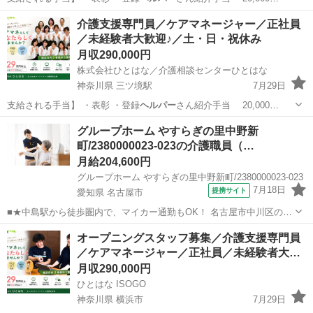
円/1…
神奈川
横浜市
戸塚駅
ケアマネージャー
業務
介護支援専門員／ケアマネージャー／正社員
／未経験者大歓迎♪／土・日・祝休み
月収290,000円
株式会社ひとはな／介護相談センターひとはな
神奈川県 三ツ境駅
7月29日
支給される手当】 ・表彰 ・登録
ヘルパー
さん紹介手当 20,000
円/1…
神奈川
横浜市
三ツ境駅
ケアマネージャー
業務
グループホーム やすらぎの里中野新
町/2380000023-023の介護職員（…
月給204,600円
グループホーム やすらぎの里中野新町/2380000023-023
7月18日
提携サイト
愛知県 名古屋市
■★中島駅から徒歩圏内で、マイカー通勤もOK！ 名古屋市中川区の
『グループホーム やすらぎの里中野新町』で、介護スタッフの正社員
愛知
名古屋市
ホームヘルパー
オープニングスタッフ募集／介護支援専門員
を募集中！ 「資格はあるけれど、実務経験がないから不安…」という
／ケアマネージャー／正社員／未経験者大…
方もご安心ください◎初任者研修...
月収290,000円
ひとはな ISOGO
神奈川県 横浜市
7月29日