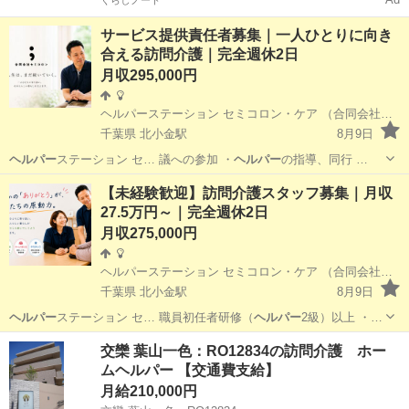
サービス提供責任者募集｜一人ひとりに向き
合える訪問介護｜完全週休2日
月収295,000円
ヘルパーステーション セミコロン・ケア （合同会社セミコロン）
千葉県 北小金駅
8月9日
ヘルパー
ステーション セ… 議への参加 ・
ヘルパー
の指導、同行 …
千葉
松戸市
北小金駅
ホームヘルパー
【未経験歓迎】訪問介護スタッフ募集｜月収
27.5万円～｜完全週休2日
月収275,000円
ヘルパーステーション セミコロン・ケア （合同会社セミコロン）
千葉県 北小金駅
8月9日
ヘルパー
ステーション セ… 職員初任者研修（
ヘルパー
2級）以上 ・…
千葉
松戸市
北小金駅
ホームヘルパー
交欒 葉山一色：RO12834の訪問介護 ホー
ムヘルパー 【交通費支給】
月給210,000円