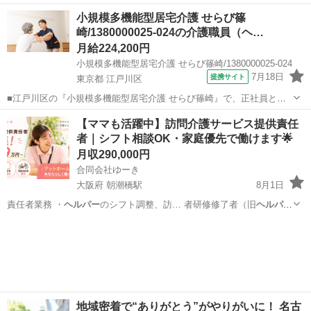
で、5年以上…
大阪
岸和田市
東岸和田駅
その他
小規模多機能型居宅介護 せらび篠
崎/1380000025-024の介護職員（ヘ…
月給224,200円
小規模多機能型居宅介護 せらび篠崎/1380000025-024
7月18日
提携サイト
東京都 江戸川区
■江戸川区の『小規模多機能型居宅介護 せらび篠崎』で、正社員とし
て新しい一歩を踏み出しませんか？ 【一つでもピンときたら、ぜひ私
東京
江戸川区
ホームヘルパー
【ママも活躍中】訪問介護サービス提供責任
たちの仲間へ！】 〇生活リズムを崩さず、日勤のみで身体を労わりな
者｜シフト相談OK・家庭優先で働けます🌟
がら働きたい 〇残業少なめ×休...
月収290,000円
合同会社ゆーき
大阪府 朝潮橋駅
8月1日
責任者業務 ・
ヘルパー
のシフト調整、訪… 者研修修了者（旧
ヘルパー
1級） ※サ…
大阪
大阪市
朝潮橋駅
ホームヘルパー
地域密着で“ありがとう”がやりがいに！ 名古