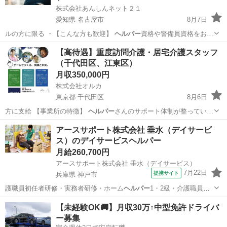
株式会社あんしんネット２１
愛知県 名古屋市
8月7日
ルの方に限る ・【こんな方も歓迎】
ヘルパー
資格や警備員資格をお持
ちの方【仕事内…
愛知
名古屋市
ドライバー
【高待遇】重度訪問介護・居宅介護スタッフ
（千代田区、江東区）
月収350,000円
株式会社オルカ
東京都 千代田区
8月6日
方に支給 【事業所の特徴】
ヘルパー
さんのサポート体制が整ってい
て、働き…
東京
千代田区
介護士
ヘルパー
アースサポート株式会社 垂水（デイサービ
ス）のデイサービスヘルパー
月給260,700円
アースサポート株式会社 垂水（デイサービス）
7月22日
提携サイト
兵庫県 神戸市
護職員初任者研修・実務者研修・ホーム
ヘルパー
1・2級・介護職員基
礎研修：3,00…
兵庫
神戸市
ホームヘルパー
【未経験OK🚚】月収30万↑中型免許ドライバ
ー募集