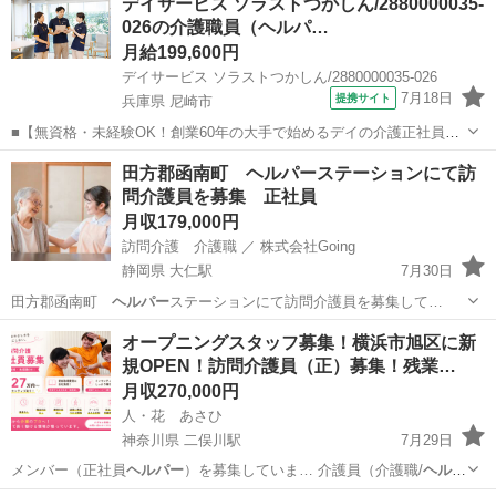
デイサービス ソラストつかしん/2880000035-
026の介護職員（ヘルパ…
月給199,600円
デイサービス ソラストつかしん/2880000035-026
7月18日
提携サイト
兵庫県 尼崎市
■【無資格・未経験OK！創業60年の大手で始めるデイの介護正社員】
兵庫県尼崎市の「ソラストつかしん」では、正社員の介護スタッフを
兵庫
尼崎市
ホームヘルパー
田方郡函南町 ヘルパーステーションにて訪
募集中。大手ならではの安定基盤と研修制度で、ゼロからの介護職デ
問介護員を募集 正社員
ビューをバックアップします！ ...
月収179,000円
訪問介護 介護職 ／ 株式会社Going
静岡県 大仁駅
7月30日
田方郡函南町
ヘルパー
ステーションにて訪問介護員を募集して…
静岡
田方郡
大仁駅
ホームヘルパー
オープニングスタッフ募集！横浜市旭区に新
規OPEN！訪問介護員（正）募集！残業…
月収270,000円
人・花 あさひ
神奈川県 二俣川駅
7月29日
メンバー（正社員
ヘルパー
）を募集していま… 介護員（介護職/
ヘルパ
ー
） ✅仕事…