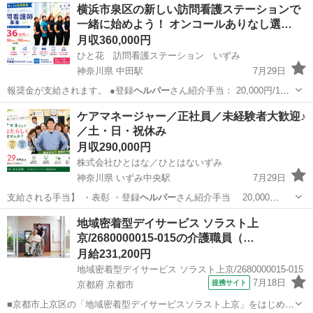
神奈川
横浜市
二俣川駅
医療
未経験
横浜市泉区の新しい訪問看護ステーションで
一緒に始めよう！ オンコールありなし選…
月収360,000円
ひと花 訪問看護ステーション いずみ
神奈川県 中田駅
7月29日
報奨金が支給されます。 ●登録
ヘルパー
さん紹介手当： 20,000円/1
人…
神奈川
横浜市
中田駅
看護師
訪問看護
ケアマネージャー／正社員／未経験者大歓迎♪
／土・日・祝休み
月収290,000円
株式会社ひとはな／ひとはないずみ
神奈川県 いずみ中央駅
7月29日
支給される手当】 ・表彰 ・登録
ヘルパー
さん紹介手当 20,000
円/1…
神奈川
横浜市
いずみ中央駅
ケアマネージャー
業務
地域密着型デイサービス ソラスト上
京/2680000015-015の介護職員（…
月給231,200円
地域密着型デイサービス ソラスト上京/2680000015-015
7月18日
提携サイト
京都府 京都市
■京都市上京区の「地域密着型デイサービスソラスト上京」をはじめ、