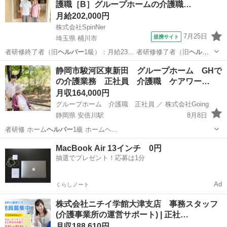
護職［B］グループホームの介護職…
月給202,000円
株式会社SpinNer
7月25日
提携サイト
埼玉県 桶川市
者研修終了者（旧
ヘルパー
1級）：月給23… 者研修修了者（旧
ヘルパ
ー
2級）：月給21…
埼玉
桶川市
ホームヘルパー
静岡市駿河区東新田 グループホーム GHで
の介護業務 正社員 介護職 ケアワー…
月収164,000円
グループホーム 介護職 正社員 ／ 株式会社Going
静岡県 安倍川駅
8月8日
者研修 ホーム
ヘルパー
1級 ホームヘ…
静岡
静岡市
安倍川駅
介護福祉士
業務
MacBook Air 13インチ 0円
抽選でプレゼント！応募は1分
Ad
くらしノート
株式会社ニチイ学館大津支店 事務スタッフ
(介護事業所の運営サポート) | 正社…
月収188,610円