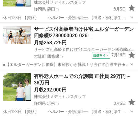
株式会社メディカルスタッフ
静岡県 磐田市
8月5日
休日123日 【資格】
ヘルパー
・介護福祉士 【待遇・福利厚生…
静岡
磐田市
介護士
ヘルパー
サービス付高齢者向け住宅 エルダーガーデン
四條畷/2780000020-026…
月給258,725円
サービス付高齢者向け住宅 エルダーガーデン四條畷/2780000020-026
7月18日
提携サイト
大阪府 四條畷市
■【エルダーガーデン四條畷】未経験から挑戦！サ高住の介護主任★
大阪府四條畷市のサ高住で、将来を見据えてマネジメントを学びたい
大阪
四條畷市
ホームヘルパー
有料老人ホームでの介護職 正社員 29万円～
介護福祉士さんを募集中。主任経験がなくても大歓迎です！ ＼ここが
38万円
ポイント！/ ◎段階的なキャリア...
月収292,000円
株式会社メディカルスタッフ
静岡県 浜松市
8月5日
休日123日 【資格】
ヘルパー
・介護福祉士 【待遇・福利厚生…
静岡
浜松市
介護士
ヘルパー