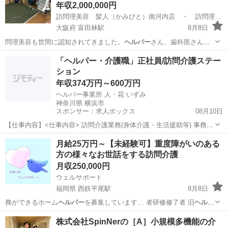
年収2,000,000円
訪問理美容 髪人（かみびと）南河内店 ・ 訪問理美容 カットショップナカ
大阪府 富田林駅
8月8日
問理美容も世間に認知されてきました。
ヘルパー
さん、歯科医さん、
マッサージ業者さん…
大阪
南河内郡
富田林駅
理容師
業務委託
「ヘルパー・介護職」正社員/訪問介護ステー
ション
年収374万円～600万円
ヘルパー事業所 人・花 いずみ
神奈川県 横浜市
スポンサー：求人ボックス
08月10日
【仕事内容】<仕事内容> 訪問介護業務(身体介護・生活援助等) 事務作
業等はありません。訪問介護業務となります 1日の訪問件数は5件～6
正社員
月給25万円～【未経験可】重度障がいのある
件となります。 <生活援助> 日常生活上の家事援助のお手伝いをさせ
方の様々なお世話をする訪問介護
て頂きます。 <調理> 一般...
月収250,000円
ウェルサポート
福岡県 西鉄平尾駅
8月8日
務ができるホーム
ヘルパー
を募集しています… 者研修修了者 旧
ヘルパ
ー
2級です。 ・…
福岡
福岡市
西鉄平尾駅
介護士
ヘルパー
株式会社SpinNerの［A］小規模多機能の介