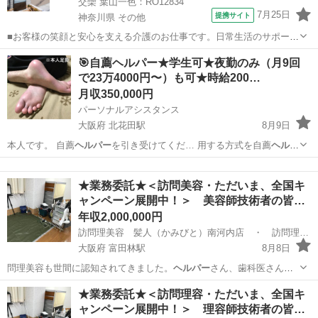
交欒 葉山一色：RO12834
7月25日
提携サイト
神奈川県 その他
■お客様の笑顔と安心を支える介護のお仕事です。日常生活のサポート
や身体介助（食事・入浴・排せつ・移乗など）をはじめ、レクリエー
神奈川
その他
ホームヘルパー
🎯自薦ヘルパー★学生可★夜勤のみ（月9回
ションの企画・実施、ご利用報告などの書類作成、送迎業務など幅広
で23万4000円〜）も可★時給200…
い業務を担当。チームで協力しながら、...
月収350,000円
パーソナルアシスタンス
大阪府 北花田駅
8月9日
本人です。 自薦
ヘルパー
を引き受けてくだ… 用する方式を自薦
ヘルパ
ー
方式、その介助者… を自薦
ヘルパー
と言います。 支… スの重度訪
大阪
大阪市
北花田駅
ホームヘルパー
業務
問介護
ヘルパー
としての支援とな… 容：重度訪問介護
ヘルパー
として
★業務委託★＜訪問美容・ただいま、全国キ
の支援（身… 属の重度訪問介...
ャンペーン展開中！＞ 美容師技術者の皆…
年収2,000,000円
訪問理美容 髪人（かみびと）南河内店 ・ 訪問理美容 カットショップナカ
大阪府 富田林駅
8月8日
問理美容も世間に認知されてきました。
ヘルパー
さん、歯科医さん、
マッサージ業者さん…
大阪
南河内郡
富田林駅
美容師
業務委託
★業務委託★＜訪問理容・ただいま、全国キ
ャンペーン展開中！＞ 理容師技術者の皆…