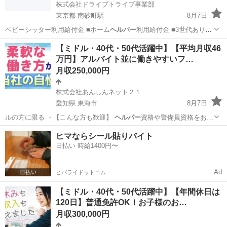
株式会社ドライブトライブ事業部
東京都 南砂町駅
8月7日
ベビーシッター利用給付金 ■ホーム
ヘルパー
利用給付金 ■3世代ありが
とう給付…
東京
江東区
南砂町駅
ドライバー
未経験
【ミドル・40代・50代活躍中】【平均月収46
万円】アルバイト並に働きやすいフ…
月収250,000円
株式会社あんしんネット２１
愛知県 東海市
8月7日
ルの方に限る ・【こんな方も歓迎】
ヘルパー
資格や警備員資格をお持
ちの方【仕事内…
愛知
東海市
ドライバー
未経験
ヒマならシール貼りバイト
日払い 時給1400円〜
Ad
ヒバライドットコム
【ミドル・40代・50代活躍中】【年間休日は
120日】普通免許OK！お子様のお…
月収300,000円