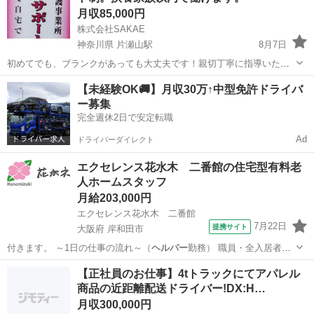
月収85,000円
株式会社SAKAE
神奈川県 片瀬山駅
8月7日
初めてでも、ブランクがあっても大丈夫です！親切丁寧に指導いたし
ます。 倫ライフサポートでは、ご利用者様に寄り添い、ゆったりとし
神奈川
鎌倉市
片瀬山駅
ホームヘルパー
【未経験OK🚚】月収30万↑中型免許ドライバ
たケア時間でお仕事して頂けるようにプランを組んでいるため、どな
ー募集
たでも無理無く介護ができるようにを...
完全週休2日で安定転職
Ad
ドライバーダイレクト
エクセレンス花水木 二番館の住宅型有料老
人ホームスタッフ
月給203,000円
エクセレンス花水木 二番館
7月22日
提携サイト
大阪府 岸和田市
付きます。 ～1日の仕事の流れ～（
ヘルパー
勤務） 職員・全入居者様
への挨拶 …
大阪
岸和田市
ホームヘルパー
【正社員のお仕事】4tトラックにてアパレル
商品の近距離配送ドライバー!DX:H…
月収300,000円