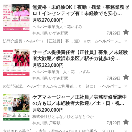
「地域密着型デイサービス ソラスト天神川」を兼務する、正社員の介
京都
京都市
ホームヘルパー
無資格・未経験OK！夜勤・残業・事務業務ゼ
護スタッフを大募集！ ★資格と経験を活かして好待遇★ ・月給最大25
ロ！インセンティブ有！未経験でも安心…
万円以上 ・日勤のみ×日曜...
月収270,000円
ヘルパー事業所人・花いずみ
神奈川県 いずみ野駅
7月29日
訪問介護員（
ヘルパー
）【正社員】 募… 迎》 ☆ホーム
ヘルパー
未経
験大歓迎 … 初任者研修（
ヘルパー
2級） 看護師…
神奈川
横浜市
いずみ野駅
ホームヘルパー
ヘルパー
サービス提供責任者【正社員】募集 ／未経験
者大歓迎／横浜市泉区／駅チカ徒歩1分…
月収323,000円
ヘルパー事業所 人・花 いずみ
神奈川県 いずみ野駅
7月29日
の訪問確認。
ヘルパー
さんからご利用者… と一緒に） ・
ヘルパー
の
調整 ・報告… 基礎研修者 ・
ヘルパー
1級修了者 ※…
神奈川
横浜市
いずみ野駅
介護福祉士
未経験
ケアマネージャー／正社員／実務研修受講中
の方も◎／未経験者大歓迎♪／土・日・祝…
月収290,000円
株式会社ひとはな／ひとはなとつか
神奈川県 戸塚駅
7月29日
支給される手当】 ・表彰 ・登録
ヘルパー
さん紹介手当 20,000