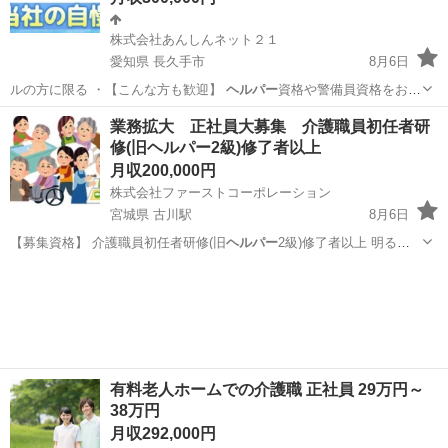
株式会社あんしんネット２１
愛知県 長久手市
8月6日
ルの方に限る ・【こんな方も歓迎】
ヘルパー
資格や警備員資格をお持
ちの方【仕事内…
愛知
長久手市
ドライバー
未経験
業務拡大 正社員大募集 介護職員初任者研
修(旧ヘルパー2級)修了者以上
月収200,000円
株式会社ファーストコーポレーション
宮城県 古川駅
8月6日
【募集資格】 介護職員初任者研修(旧
ヘルパー
2級)修了者以上 明る
く・元気な仲…
宮城
大崎市
古川駅
介護士
ヘルパー
有料老人ホームでの介護職 正社員 29万円～
38万円
月収292,000円