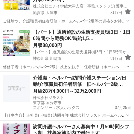
株式会社ニチイ学館大津支店 事務スタッフ(介護事業所の運営サポート) | 正社員 | 未経験 ･ 無資格OK
滋賀県 大津市
8月7日
ご経験や、介護職員初任者研修・ホーム
ヘルパー
2級等の資格をお持ち
の方は歓迎します…
滋賀
大津市
その他
【パート】通所施設の生活支援員/週3日 ･ 1日
6時間から勤務OK/時給1,5…
月収88,000円
【パート】通所施設の生活支援員/週3日 ･ 1日6時間から勤務OK/時給1,500円以上/賞与年2回/社会福祉法人セイワ 障害者支援施設(通所)つつじ工房
神奈川県 川崎市
8月7日
修修了者（ホーム
ヘルパー
2級）以上をお持… 任者研修（ホーム
ヘル
パー
2級以上） ・…
神奈川
川崎市
その他
社会福祉士
介護職・ヘルパー/訪問介護ステーション/日
勤/介護職員初任者研修「旧ヘルパー2級…
月給28万4,000円～32万2,000円
株式会社ソラスト
東京都 国分寺市
スポンサー：求人ボックス
07月25日
【仕事内容】正社員(正職員) 訪問介護 株式会社ソラスト ホームヘルプ
サービスソラスト国分寺の介護職・ヘルパー求人 <東京都/国分寺市>
正社員
訪問介護ヘルパーさん募集中！月50時間シフ
未経験OK!実働7.5h 賞与昇給制度あり ホームヘルパー募集<日勤・正
ト制。扶養家族以内で働けます。
社員> 駅から徒歩10...