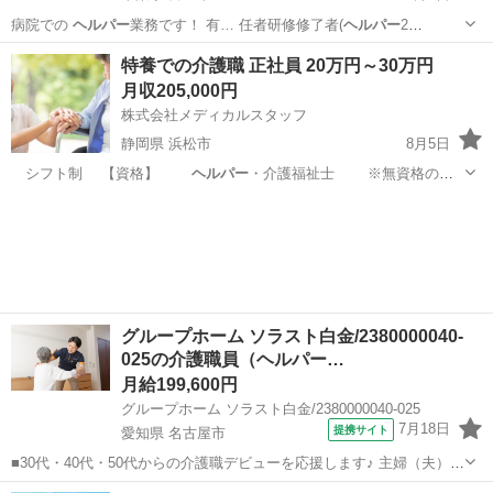
病院での
ヘルパー
業務です！ 有… 任者研修修了者(
ヘルパー
2
級):2,00…
千葉
富里市
ケアマネージャー
ヘルパー
特養での介護職 正社員 20万円～30万円
月収205,000円
株式会社メディカルスタッフ
静岡県 浜松市
8月5日
シフト制 【資格】
ヘルパー
・介護福祉士 ※無資格の方
も可…
静岡
浜松市
介護士
業務
グループホーム ソラスト白金/2380000040-
025の介護職員（ヘルパー…
月給199,600円
グループホーム ソラスト白金/2380000040-025
7月18日
提携サイト
愛知県 名古屋市
■30代・40代・50代からの介護職デビューを応援します♪ 主婦（夫）さ
ん活躍中！日勤のみの介護正社員★ 名古屋市昭和区ににある介護福祉
愛知
名古屋市
ホームヘルパー