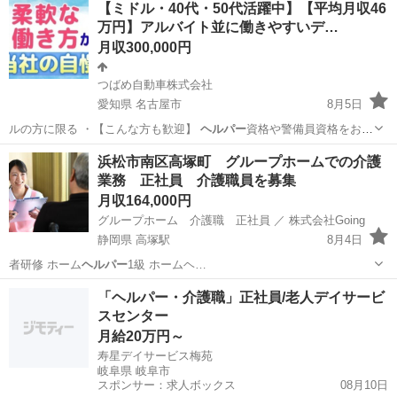
【ミドル・40代・50代活躍中】【平均月収46
施設「グループホーム ソラスト白金」で、無資格・未経験から正社員
万円】アルバイト並に働きやすいデ…
として活躍しませんか？ ...
月収300,000円
つばめ自動車株式会社
愛知県 名古屋市
8月5日
ルの方に限る ・【こんな方も歓迎】
ヘルパー
資格や警備員資格をお持
ちの方【仕事内…
愛知
名古屋市
ドライバー
浜松市南区高塚町 グループホームでの介護
業務 正社員 介護職員を募集
月収164,000円
グループホーム 介護職 正社員 ／ 株式会社Going
静岡県 高塚駅
8月4日
者研修 ホーム
ヘルパー
1級 ホームヘ…
静岡
浜松市
高塚駅
介護士
業務
「ヘルパー・介護職」正社員/老人デイサービ
スセンター
月給20万円～
寿星デイサービス梅苑
岐阜県 岐阜市
スポンサー：求人ボックス
08月10日