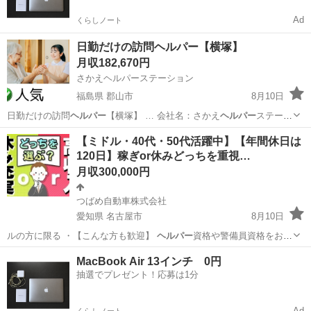
Ad
くらしノート
日勤だけの訪問ヘルパー【横塚】
月収182,670円
さかえヘルパーステーション
福島県 郡山市
8月10日
日勤だけの訪問
ヘルパー
【横塚】 … 会社名：さかえ
ヘルパー
ステーシ
ョン …
福島
郡山市
ホームヘルパー
【ミドル・40代・50代活躍中】【年間休日は
120日】稼ぎor休みどっちを重視…
月収300,000円
つばめ自動車株式会社
愛知県 名古屋市
8月10日
ルの方に限る ・【こんな方も歓迎】
ヘルパー
資格や警備員資格をお持
ちの方【仕事内…
愛知
名古屋市
工場
MacBook Air 13インチ 0円
抽選でプレゼント！応募は1分
Ad
くらしノート