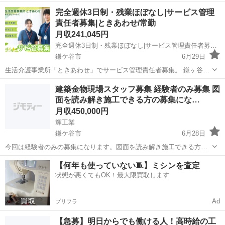
顔を支える生活支援員募集。未経験から福祉の仕事に挑戦したい方も
千葉
鎌ケ谷市
介護福祉士
業務
完全週休3日制・残業ほぼなし|サービス管理
歓迎します。 ■週2日～OK｜生活支援員（パート）募集 「人と関わる
責任者募集|ときあわせ/常勤
ことが好き」 「誰...
月収241,045円
完全週休3日制・残業ほぼなし|サービス管理責任者募集|ときあわせ/常勤
鎌ケ谷市
6月29日
生活介護事業所「ときあわせ」でサービス管理責任者募集。 鎌ヶ谷市
にR8、3月にオープンした新しい事業所です。 子育てとの両立やブラ
千葉
鎌ケ谷市
その他
業務
建築金物現場スタッフ募集 経験者のみ募集 図
ンク復帰も応援。一人ひとりに寄り添う支援を実践できる環境です。
面を読み解き施工できる方の募集にな…
■完全週休3日制｜サ...
月収450,000円
輝工業
鎌ケ谷市
6月28日
今回は経験者のみの募集になります。図面を読み解き施工できる方の
みの募集になります。 ───【アピールポイント】──── ✅髪色・髪型
千葉
鎌ケ谷市
内装職人
未経験
【何年も使っていない🧵】ミシンを査定
自由＆ヒゲOK！ ✅メリハリある職場です └仕事中は真剣！休憩中はリ
状態が悪くてもOK！最大限買取します
ラックス！ ...
Ad
プリフラ
【急募】明日からでも働ける人！高時給の工