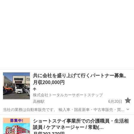
立や部品の加工 ・電子部品の検査 ・化粧品の梱包や仕分け ...
共に会社を盛り上げて行くパートナー募集。
月収200,000円
株式会社トータルカーサポートステップ
高柳駅
6月20日
当社の業務は自動車販売です。 輸入車・国産新車・中古車販売・買
取・車検・整備・板金・カスタム・保険各種とあらゆるサポートが出
千葉
鎌ケ谷市
高柳駅
販売
板金
ショートステイ事業所での介護職員・生活相
来る会社で御座います。 今回の募集は営業及び整備士です。 営業は未
談員 / ケアマネージャー / 常勤(…
経験から経験者まで男女年齢問...