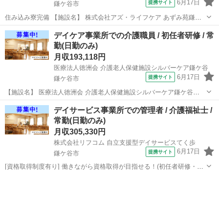
6月17日
提携サイト
鎌ケ谷市
住み込み寮完備 【施設名】 株式会社アズ・ライフケア あずみ苑鎌ヶ
谷 【勤務地】 千葉県 鎌ケ谷市 【アクセス】 鎌ケ谷駅から徒歩20分
千葉
鎌ケ谷市
介護士
デイケア事業所での介護職員 / 初任者研修 / 常
鎌ケ谷駅/馬込沢駅/鎌ケ谷大仏駅 【雇用形態】常勤(日勤のみ) 【募集
勤(日勤のみ)
職種】...
月収193,118円
医療法人徳洲会 介護老人保健施設シルバーケア鎌ケ谷
6月17日
提携サイト
鎌ケ谷市
【施設名】 医療法人徳洲会 介護老人保健施設シルバーケア鎌ケ谷
【勤務地】 千葉県 鎌ケ谷市 【アクセス】 北初富駅から徒歩11分 北
千葉
鎌ケ谷市
介護福祉士
デイサービス事業所での管理者 / 介護福祉士 /
初富駅/新鎌ケ谷駅/くぬぎ山駅 【雇用形態】常勤(日勤のみ) 【募集職
常勤(日勤のみ)
種】介護...
月収305,330円
株式会社リフコム 自立支援型デイサービスてく歩
6月17日
提携サイト
鎌ケ谷市
[資格取得制度有り] 働きながら資格取得が目指せる！(初任者研修・実
務者研修・介護福祉士)/定年65歳以上/利用者人数５０人以下 【施設
千葉
鎌ケ谷市
介護福祉士
名】 株式会社リフコム 自立支援型デイサービスてく歩 【勤務地】 千
葉県 鎌ケ谷市 ...