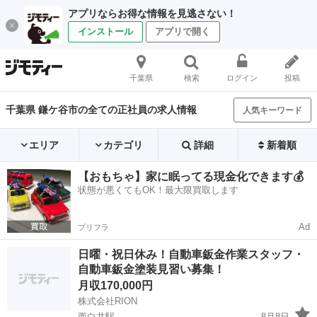
アプリならお得な情報を見逃さない！
インストール
アプリで開く
千葉県
検索
ログイン
投稿
千葉県 鎌ケ谷市の全ての正社員の求人情報
人気キーワード
エリア
カテゴリ
詳細
新着順
【おもちゃ】家に眠ってる現金化できます💰
状態が悪くてもOK！最大限買取します
Ad
プリフラ
日曜・祝日休み！自動車鈑金作業スタッフ・
自動車鈑金塗装見習い募集！
月収170,000円
株式会社RION
西白井駅
8月8日