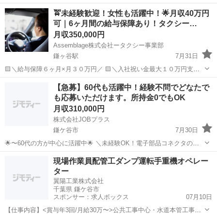
働きたい！」 ⇒ そんなアナタにピッタリの正社員求人をご紹介！ ...
🚖未経験歓迎！女性も活躍中！🌟月収40万円
可｜6ヶ月間の給与保障あり！タクシー…
月収350,000円
Assemblage株式会社ータクシー事業部
鎌ヶ谷駅
7月31日
🟨＼給与保障６ヶ月×月３０万円／ 🟨＼入社祝い金最大１０万円支給
／ 🟨＼年収５００万円以上も可能！／ 🌟地元に愛されるタクシー会社
千葉
鎌ケ谷市
鎌ヶ谷駅
ドライバー
未経験
【急募】60代も活躍中！経験不問でどなたで
で、 安心・安定のキャリアをスタート！ 私たちは千葉県鎌ヶ谷市で長
も応募いただけます。所持金0でもOK
年にわたり地域...
月収310,000円
株式会社JOBプラス
鎌ケ谷市
7月30日
🌟〜60代の方が中心に活躍中🌟 ＼未経験OK！電子部品コネクタの製
造補助ワーク！／ 空調完備＆チーム作業で、はじめての方も安心スタ
千葉
鎌ケ谷市
機械
電子部品
現場作業員配管工ダンプ運転手重機オペレー
ート♪ 🛠お仕事内容 🔹 電子部品を製造する機械の操作、サポート 🔹
ター
材料の...
翼陽工業株式会社
千葉県 鎌ケ谷市
スポンサー：求人ボックス
07月10日
【仕事内容】<賞与年3回/月給30万〜>公共工事中心・水道本管工事の