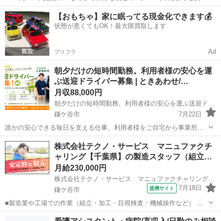
スタート！高時給で安定収入を実現✨／ 【お仕事内容】 車両部品の製
千葉
鎌ケ谷市
機械
未経験
【おもちゃ】家に眠ってる現金化できます💰
造補助スタッフを募集します！ 難しい作業は一切ナシ！稼げるお仕事
状態が悪くてもOK！最大限買取します
です💪...
Ad
プリフラ
朝夕だけの短時間勤務。利用者様の安心を運
ぶ送迎ドライバー募集 | ときあわせ/…
月収88,000円
朝夕だけの短時間勤務。利用者様の安心を運ぶ送迎ドライバー募集 | ときあわせ/パート
鎌ケ谷市
7月22日
誰かの安心できる毎日を支える仕事。利用者様をご自宅から事業所ま
で安全に送り迎えする送迎ドライバー募集。 短時間勤務なので、空い
千葉
鎌ケ谷市
その他
株式会社テクノ・サービス マニュファクチ
た時間を有効活用したい方にもおすすめです。 もちろん、朝のみ・夕
ャリング【千葉県】の製造スタッフ（組立…
のみだけでもOKですのでご相談...
月給230,000円
株式会社テクノ・サービス マニュファクチャリング【千葉県】
7月18日
提携サイト
鎌ケ谷市
■製造業や工場での作業（組立・加工・目視検査・機械操作など） 具
体的には・・・ 製品に不備がないか目視チェック 部品を機械にセット
千葉
鎌ケ谷市
倉庫管理