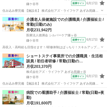
6月17日
提携サイト
鎌ケ谷市
住み込み寮完備 【施設名】 株式会社アズ・ライフケア あずみ苑鎌ヶ
谷 【勤務地】 千葉県 鎌ケ谷市 【アクセス】 鎌ケ谷駅から徒歩20分
千葉
鎌ケ谷市
介護士
介護老人保健施設での介護職員 / 介護福祉士 /
鎌ケ谷駅/馬込沢駅/鎌ケ谷大仏駅 【雇用形態】常勤(日勤のみ) 【募集
常勤(日勤のみ)
職種】...
月収231,942円
医療法人徳洲会 シルバーケア鎌ヶ谷
6月17日
提携サイト
鎌ケ谷市
高収入・高時給も目指せます！/研修体制はばっちり！スキルアップし
たい方にはおすすめです。/[資格取得制度有り] 働きながら資格取得が
千葉
鎌ケ谷市
介護福祉士
ショートステイ事業所での介護職員・生活相
目指せる！(初任者研修・実務者研修・介護福祉士)/看護師24時間常駐
談員 / 初任者研修 / 常勤(日勤の…
【施設名】 医療法人...
月収203,370円
株式会社アズ・ライフケア あずみ苑鎌ヶ谷
6月17日
提携サイト
鎌ケ谷市
住み込み寮完備 【施設名】 株式会社アズ・ライフケア あずみ苑鎌ヶ
谷 【勤務地】 千葉県 鎌ケ谷市 【アクセス】 鎌ケ谷駅から徒歩20分
千葉
鎌ケ谷市
介護士
病院での看護助手 / 介護福祉士 / 常勤(日勤+夜
鎌ケ谷駅/馬込沢駅/鎌ケ谷大仏駅 【雇用形態】常勤(日勤のみ) 【募集
勤)
職種】...
月収191,600円