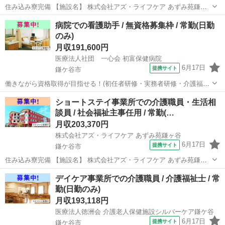
住み込み寮完備 【施設名】 株式会社アズ・ライフケア あずみ苑鎌ヶ
谷 【勤務地】 千葉県 鎌ケ谷市 【アクセス】 鎌ケ谷駅から徒歩20分
千葉
鎌ケ谷市
介護士
病院での看護助手 / 無資格募集枠 / 常勤(日勤
鎌ケ谷駅/馬込沢駅/鎌ケ谷大仏駅 【雇用形態】常勤(日勤のみ) 【募集
のみ)
職種】...
月収191,600円
医療法人社団 一心会 初富保健病院
6月17日
提携サイト
鎌ケ谷市
働きながら資格取得が目指せる！(初任者研修・実務者研修・介護福祉
士)/住み込み寮完備/託児所完備でひとり親・シングルマザーにもおす
千葉
鎌ケ谷市
介護士
ショートステイ事業所での介護職員・生活相
すめ 【施設名】 医療法人社団 一心会 初富保健病院 【勤務地】 千葉
談員 / 社会福祉主事任用 / 常勤(…
県 鎌ケ谷市 【ア...
月収203,370円
株式会社アズ・ライフケア あずみ苑鎌ヶ谷
6月17日
提携サイト
鎌ケ谷市
住み込み寮完備 【施設名】 株式会社アズ・ライフケア あずみ苑鎌ヶ
谷 【勤務地】 千葉県 鎌ケ谷市 【アクセス】 鎌ケ谷駅から徒歩20分
千葉
鎌ケ谷市
介護士
デイケア事業所での介護職員 / 介護福祉士 / 常
鎌ケ谷駅/馬込沢駅/鎌ケ谷大仏駅 【雇用形態】常勤(日勤のみ) 【募集
勤(日勤のみ)
職種】...
月収193,118円
医療法人徳洲会 介護老人保健施設シルバーケア鎌ケ谷
6月17日
提携サイト
鎌ケ谷市