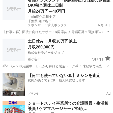
看護アシスタント・病院/高収入/日勤のみ相談
してボタン操作などなど 複雑な作業や力仕事はほとんどなく覚えやす
OK/完全週休二日制
いものばかり！ 未経験の方...
月給24万円～40万円
kotrio紹介品川支店
千葉県 鎌ケ谷市
スポンサー：求人ボックス
07月31日
【仕事内容】面接に向けたサポート&同席あり 電話応募⇒面接1回のス
ピード選考 未経験・無資格でもチャレンジできる「看護助手」のポジ
正社員
土日休み！月収30万円以上
ションです! 充実の資格支援制度でステップアップ 教材費、資格受験
月収280,000円
費など、資格取得にかかった費用をキ...
株式会社ラポールジョブ
鎌ケ谷市
7月17日
🌈20代～50代活躍中！しっかり稼げる製造ワーク🌈 ＼未経験でも安心
スタート！高時給で安定収入を実現✨／ 【お仕事内容】 車両部品の製
千葉
鎌ケ谷市
機械
未経験
【何年も使っていない🧵】ミシンを査定
造補助スタッフを募集します！ 難しい作業は一切ナシ！稼げるお仕事
状態が悪くてもOK！最大限買取します
です💪...
Ad
プリフラ
ショートステイ事業所での介護職員・生活相
談員 / ケアマネージャー / 常勤(…