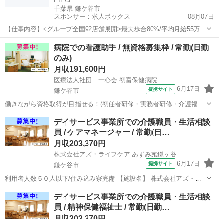
PIECE
千葉県 鎌ケ谷市
スポンサー：求人ボックス
08月07日
【仕事内容】<グループ全国92店舗展開>最大歩合80%/平均月給55万/
インボイス負担なし <募集職種> 美容師 <仕事内容> スタイリスト ・
正社員
病院での看護助手 / 無資格募集枠 / 常勤(日勤
新規客、顧客に接客、技術サービス提供 ・雑誌撮影、ヘアショー参加
のみ)
・その他、付随する業...
月収191,600円
医療法人社団 一心会 初富保健病院
6月17日
提携サイト
鎌ケ谷市
働きながら資格取得が目指せる！(初任者研修・実務者研修・介護福祉
士)/住み込み寮完備/託児所完備でひとり親・シングルマザーにもおす
千葉
鎌ケ谷市
介護士
デイサービス事業所での介護職員・生活相談
すめ 【施設名】 医療法人社団 一心会 初富保健病院 【勤務地】 千葉
員 / ケアマネージャー / 常勤(日…
県 鎌ケ谷市 【ア...
月収203,370円
株式会社アズ・ライフケア あずみ苑鎌ヶ谷
6月17日
提携サイト
鎌ケ谷市
利用者人数５０人以下/住み込み寮完備 【施設名】 株式会社アズ・ラ
イフケア あずみ苑鎌ヶ谷 【勤務地】 千葉県 鎌ケ谷市 【アクセス】
千葉
鎌ケ谷市
介護士
デイサービス事業所での介護職員・生活相談
鎌ケ谷駅から徒歩20分 鎌ケ谷駅/馬込沢駅/鎌ケ谷大仏駅 【雇用形
員 / 精神保健福祉士 / 常勤(日勤…
態】常勤(日勤...
月収203,370円