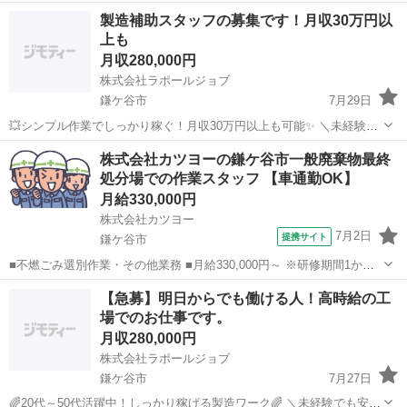
現場作業員(正社員) 千葉 船橋 土木 作業員 建設 水道工事 上下水道工
正社員
製造補助スタッフの募集です！月収30万円以
事 給排水衛生設備工事 舗装工事 土木工事 ダンプ運転手 現場作業員
上も
配管工 重機オペレ...
月収280,000円
株式会社ラポールジョブ
鎌ケ谷市
7月29日
💥シンプル作業でしっかり稼ぐ！月収30万円以上も可能✨ ＼未経験か
ら始める車両部品の製造サポート／ 20代～40代の男女スタッフが全国
千葉
鎌ケ谷市
機械
未経験
株式会社カツヨーの鎌ケ谷市一般廃棄物最終
で活躍中！ 🛠お仕事内容はコチラ！ 🔹 部品や材料の運搬・投入 🔹 ...
処分場での作業スタッフ 【車通勤OK】
月給330,000円
株式会社カツヨー
7月2日
提携サイト
鎌ケ谷市
■不燃ごみ選別作業・その他業務 ■月給330,000円～ ※研修期間1か
月 月給260,000円 ■月～金：8:30～16:30 土：9:00～15:00 休憩１時
千葉
鎌ケ谷市
その他
【急募】明日からでも働ける人！高時給の工
間
場でのお仕事です。
月収280,000円
株式会社ラポールジョブ
鎌ケ谷市
7月27日
🌈20代～50代活躍中！しっかり稼げる製造ワーク🌈 ＼未経験でも安心