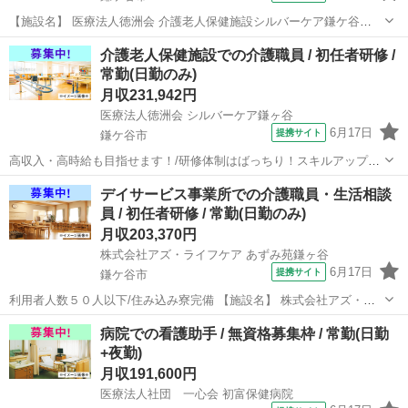
【施設名】 医療法人徳洲会 介護老人保健施設シルバーケア鎌ケ谷
【勤務地】 千葉県 鎌ケ谷市 【アクセス】 北初富駅から徒歩11分 北
千葉
鎌ケ谷市
介護福祉士
介護老人保健施設での介護職員 / 初任者研修 /
初富駅/新鎌ケ谷駅/くぬぎ山駅 【雇用形態】常勤(日勤のみ) 【募集職
常勤(日勤のみ)
種】介護...
月収231,942円
医療法人徳洲会 シルバーケア鎌ヶ谷
6月17日
提携サイト
鎌ケ谷市
高収入・高時給も目指せます！/研修体制はばっちり！スキルアップし
たい方にはおすすめです。/[資格取得制度有り] 働きながら資格取得が
千葉
鎌ケ谷市
介護福祉士
デイサービス事業所での介護職員・生活相談
目指せる！(初任者研修・実務者研修・介護福祉士)/看護師24時間常駐
員 / 初任者研修 / 常勤(日勤のみ)
【施設名】 医療法人...
月収203,370円
株式会社アズ・ライフケア あずみ苑鎌ヶ谷
6月17日
提携サイト
鎌ケ谷市
利用者人数５０人以下/住み込み寮完備 【施設名】 株式会社アズ・ラ
イフケア あずみ苑鎌ヶ谷 【勤務地】 千葉県 鎌ケ谷市 【アクセス】
千葉
鎌ケ谷市
介護士
病院での看護助手 / 無資格募集枠 / 常勤(日勤
鎌ケ谷駅から徒歩20分 鎌ケ谷駅/馬込沢駅/鎌ケ谷大仏駅 【雇用形
+夜勤)
態】常勤(日勤...
月収191,600円
医療法人社団 一心会 初富保健病院