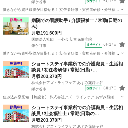
6月17日
提携サイト
鎌ケ谷市
働きながら資格取得が目指せる！(初任者研修・実務者研修・介護福祉
士)/住み込み寮完備/託児所完備でひとり親・シングルマザーにもおす
千葉
鎌ケ谷市
介護士
病院での看護助手 / 介護福祉士 / 常勤(日勤の
すめ 【施設名】 医療法人社団 一心会 初富保健病院 【勤務地】 千葉
み)
県 鎌ケ谷市 【ア...
月収191,600円
医療法人社団 一心会 初富保健病院
6月17日
提携サイト
鎌ケ谷市
働きながら資格取得が目指せる！(初任者研修・実務者研修・介護福祉
士)/住み込み寮完備/託児所完備でひとり親・シングルマザーにもおす
千葉
鎌ケ谷市
介護福祉士
ショートステイ事業所での介護職員・生活相
すめ 【施設名】 医療法人社団 一心会 初富保健病院 【勤務地】 千葉
談員 / 初任者研修 / 常勤(日勤+…
県 鎌ケ谷市 【ア...
月収203,370円
株式会社アズ・ライフケア あずみ苑鎌ヶ谷
6月17日
提携サイト
鎌ケ谷市
住み込み寮完備 【施設名】 株式会社アズ・ライフケア あずみ苑鎌ヶ
谷 【勤務地】 千葉県 鎌ケ谷市 【アクセス】 鎌ケ谷駅から徒歩20分
千葉
鎌ケ谷市
介護士
ショートステイ事業所での介護職員・生活相
鎌ケ谷駅/馬込沢駅/鎌ケ谷大仏駅 【雇用形態】常勤(日勤+夜勤) 【募集
談員 / 社会福祉士 / 常勤(日勤の…
職種...
月収203,370円
株式会社アズ・ライフケア あずみ苑鎌ヶ谷