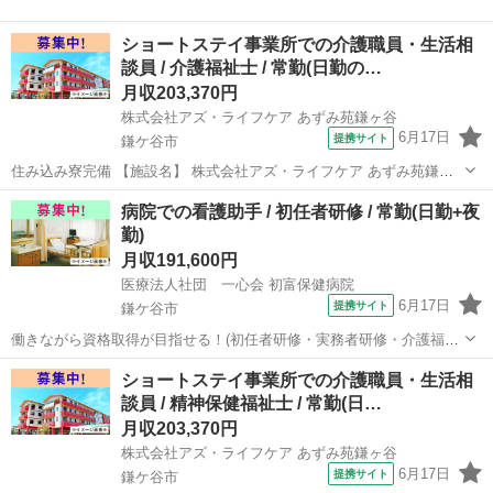
ショートステイ事業所での介護職員・生活相
談員 / 介護福祉士 / 常勤(日勤の…
月収203,370円
株式会社アズ・ライフケア あずみ苑鎌ヶ谷
6月17日
提携サイト
鎌ケ谷市
住み込み寮完備 【施設名】 株式会社アズ・ライフケア あずみ苑鎌ヶ
谷 【勤務地】 千葉県 鎌ケ谷市 【アクセス】 鎌ケ谷駅から徒歩20分
千葉
鎌ケ谷市
介護福祉士
病院での看護助手 / 初任者研修 / 常勤(日勤+夜
鎌ケ谷駅/馬込沢駅/鎌ケ谷大仏駅 【雇用形態】常勤(日勤のみ) 【募集
勤)
職種】...
月収191,600円
医療法人社団 一心会 初富保健病院
6月17日
提携サイト
鎌ケ谷市
働きながら資格取得が目指せる！(初任者研修・実務者研修・介護福祉
士)/住み込み寮完備/託児所完備でひとり親・シングルマザーにもおす
千葉
鎌ケ谷市
介護士
ショートステイ事業所での介護職員・生活相
すめ 【施設名】 医療法人社団 一心会 初富保健病院 【勤務地】 千葉
談員 / 精神保健福祉士 / 常勤(日…
県 鎌ケ谷市 【ア...
月収203,370円
株式会社アズ・ライフケア あずみ苑鎌ヶ谷
6月17日
提携サイト
鎌ケ谷市