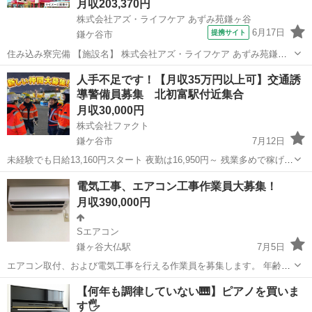
月収203,370円
株式会社アズ・ライフケア あずみ苑鎌ヶ谷
6月17日
提携サイト
鎌ケ谷市
住み込み寮完備 【施設名】 株式会社アズ・ライフケア あずみ苑鎌ヶ
谷 【勤務地】 千葉県 鎌ケ谷市 【アクセス】 鎌ケ谷駅から徒歩20分
千葉
鎌ケ谷市
介護士
人手不足です！【月収35万円以上可】交通誘
鎌ケ谷駅/馬込沢駅/鎌ケ谷大仏駅 【雇用形態】常勤(日勤+夜勤) 【募集
導警備員募集 北初富駅付近集合
職種...
月収30,000円
株式会社ファクト
鎌ケ谷市
7月12日
未経験でも日給13,160円スタート 夜勤は16,950円～ 残業多めで稼げる
現場です。 現場は千葉県神崎町です。 鎌ケ谷市内北初富駅近くに集合
千葉
鎌ケ谷市
その他
未経験
電気工事、エアコン工事作業員大募集！
→会社の車で現場へ ＼高日給×入社祝金30万円！／ ...
月収390,000円
Sエアコン
鎌ヶ谷大仏駅
7月5日
エアコン取付、および電気工事を行える作業員を募集します。 年齢、
経験、国籍は基本的に問いません。 千葉県、神奈川県内都内よりには
千葉
鎌ケ谷市
鎌ヶ谷大仏駅
営業
都内
【何年も調律していない🎹】ピアノを買いま
なりますが支店を開業するに当たり作業員を募集します。 日払い相談
す🖐️
可能、寮希望可能 給与390,0...