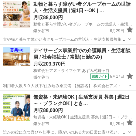
千葉
鎌ケ谷市
その他
動物と暮らす障がい者グループホームの世話
実現を支えるサービス管理責任者を募集しています。現在、鎌ヶ谷市
人・生活支援員 | 週1日～OK | …
内に6棟展開中！事業拡大につき1名...
月収88,000円
動物と暮らす障がい者グループホームの世話人・生活支援員 | 週1日～OK | メゾンdeウィスカーパッド
鎌ケ谷市
6月29日
犬や猫と暮らす障がい者グループホームの世話人・生活支援員募集。
週1日～勤務OK。利用者様との会話や生活サポートが中心のお仕事で
千葉
鎌ケ谷市
介護福祉士
動物
デイサービス事業所での介護職員・生活相談
す。 未経験からスタートしたスタッフも多数活躍中。動物好きな方、
員 / 社会福祉士 / 常勤(日勤のみ)
人に寄り添う仕事がしたい方に...
月収203,370円
株式会社アズ・ライフケア あずみ苑鎌ヶ谷
6月17日
提携サイト
鎌ケ谷市
利用者人数５０人以下/住み込み寮完備 【施設名】 株式会社アズ・ラ
イフケア あずみ苑鎌ヶ谷 【勤務地】 千葉県 鎌ケ谷市 【アクセス】
千葉
鎌ケ谷市
介護士
無資格・未経験OK | 生活支援員 募集 | 週2日
鎌ケ谷駅から徒歩20分 鎌ケ谷駅/馬込沢駅/鎌ケ谷大仏駅 【雇用形
～・ブランクOK | とき…
態】常勤(日勤...
月収88,000円
無資格・未経験OK | 生活支援員 募集 | 週2日～・ブランクOK | ときあわせ/パート
鎌ケ谷市
6月29日
誰かの役に立つ喜びを仕事に。障がいのある方の日常に寄り添い、 笑