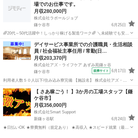
場でのお仕事です。
月収280,000円
株式会社ラポールジョブ
鎌ケ谷市
6月25日
🌈20代～50代活躍中！しっかり稼げる製造ワーク🌈 ＼未経験でも安心
スタート！高時給で安定収入を実現✨／ 【お仕事内容】 製造補助スタ
千葉
鎌ケ谷市
工場
デイサービス事業所での介護職員・生活相談
ッフを募集します！ 難しい作業は一切ナシ！稼げるお仕事です💪 ・...
員 / 社会福祉主事任用 / 常勤(日…
月収203,370円
株式会社アズ・ライフケア あずみ苑鎌ヶ谷
6月17日
提携サイト
鎌ケ谷市
利用者人数５０人以下/住み込み寮完備 【施設名】 株式会社アズ・ラ
イフケア あずみ苑鎌ヶ谷 【勤務地】 千葉県 鎌ケ谷市 【アクセス】
千葉
鎌ケ谷市
介護士
【 さあ稼ごう！ 】3か月の工場スタッフ【鎌
鎌ケ谷駅から徒歩20分 鎌ケ谷駅/馬込沢駅/鎌ケ谷大仏駅 【雇用形
ケ谷市】
態】常勤(日勤...
月収356,000円
株式会社Smart Support
新鎌ヶ谷駅
6月24日
★日払いOK ★寮費無料（規定あり） ★高収入 ★スピード就業（最短
翌日） ■ お仕事例 ・半導体部品のマシンオペレーター ・自動車の組
千葉
鎌ケ谷市
新鎌ヶ谷駅
工場
未経験