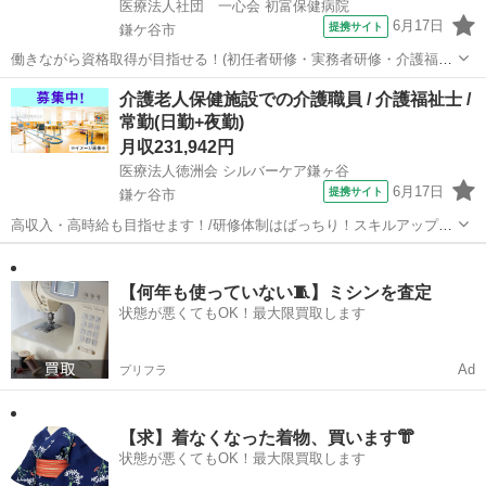
医療法人社団 一心会 初富保健病院
6月17日
提携サイト
鎌ケ谷市
働きながら資格取得が目指せる！(初任者研修・実務者研修・介護福祉
士)/住み込み寮完備/託児所完備でひとり親・シングルマザーにもおす
千葉
鎌ケ谷市
介護福祉士
介護老人保健施設での介護職員 / 介護福祉士 /
すめ 【施設名】 医療法人社団 一心会 初富保健病院 【勤務地】 千葉
常勤(日勤+夜勤)
県 鎌ケ谷市 【ア...
月収231,942円
医療法人徳洲会 シルバーケア鎌ヶ谷
6月17日
提携サイト
鎌ケ谷市
高収入・高時給も目指せます！/研修体制はばっちり！スキルアップし
たい方にはおすすめです。/[資格取得制度有り] 働きながら資格取得が
千葉
鎌ケ谷市
介護福祉士
目指せる！(初任者研修・実務者研修・介護福祉士)/看護師24時間常駐
【施設名】 医療法人...
【何年も使っていない🧵】ミシンを査定
状態が悪くてもOK！最大限買取します
Ad
プリフラ
【求】着なくなった着物、買います👘
状態が悪くてもOK！最大限買取します