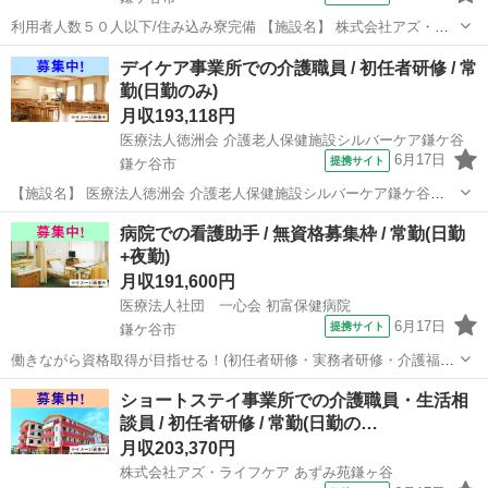
利用者人数５０人以下/住み込み寮完備 【施設名】 株式会社アズ・ラ
イフケア あずみ苑鎌ヶ谷 【勤務地】 千葉県 鎌ケ谷市 【アクセス】
千葉
鎌ケ谷市
介護士
デイケア事業所での介護職員 / 初任者研修 / 常
鎌ケ谷駅から徒歩20分 鎌ケ谷駅/馬込沢駅/鎌ケ谷大仏駅 【雇用形
勤(日勤のみ)
態】常勤(日勤...
月収193,118円
医療法人徳洲会 介護老人保健施設シルバーケア鎌ケ谷
6月17日
提携サイト
鎌ケ谷市
【施設名】 医療法人徳洲会 介護老人保健施設シルバーケア鎌ケ谷
【勤務地】 千葉県 鎌ケ谷市 【アクセス】 北初富駅から徒歩11分 北
千葉
鎌ケ谷市
介護福祉士
病院での看護助手 / 無資格募集枠 / 常勤(日勤
初富駅/新鎌ケ谷駅/くぬぎ山駅 【雇用形態】常勤(日勤のみ) 【募集職
+夜勤)
種】介護...
月収191,600円
医療法人社団 一心会 初富保健病院
6月17日
提携サイト
鎌ケ谷市
働きながら資格取得が目指せる！(初任者研修・実務者研修・介護福祉
士)/住み込み寮完備/託児所完備でひとり親・シングルマザーにもおす
千葉
鎌ケ谷市
介護士
ショートステイ事業所での介護職員・生活相
すめ 【施設名】 医療法人社団 一心会 初富保健病院 【勤務地】 千葉
談員 / 初任者研修 / 常勤(日勤の…
県 鎌ケ谷市 【ア...
月収203,370円
株式会社アズ・ライフケア あずみ苑鎌ヶ谷