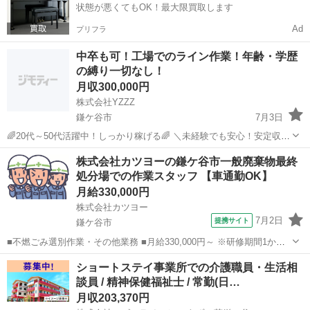
状態が悪くてもOK！最大限買取します
Ad
プリフラ
中卒も可！工場でのライン作業！年齢・学歴
の縛り一切なし！
月収300,000円
株式会社YZZZ
鎌ケ谷市
7月3日
🌈20代～50代活躍中！しっかり稼げる🌈 ＼未経験でも安心！安定収入
を実現✨／ 【お仕事内容】 車両部品の製造補助スタッフを募集しま
千葉
鎌ケ谷市
機械
未経験
株式会社カツヨーの鎌ケ谷市一般廃棄物最終
す！ 難しい作業は一切ナシ！稼げるお仕事です💪 ・資材の運搬・投入
処分場での作業スタッフ 【車通勤OK】
（台...
月給330,000円
株式会社カツヨー
7月2日
提携サイト
鎌ケ谷市
■不燃ごみ選別作業・その他業務 ■月給330,000円～ ※研修期間1か
月 月給260,000円 ■月～金：8:30～16:30 土：9:00～15:00 休憩１時
千葉
鎌ケ谷市
その他
ショートステイ事業所での介護職員・生活相
間
談員 / 精神保健福祉士 / 常勤(日…
月収203,370円