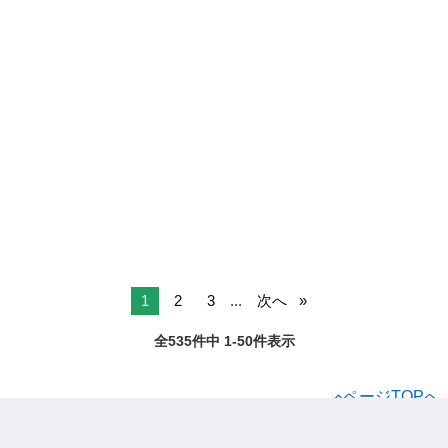
1
2
3
...
次へ
全535件中 1-50件表示
ページTOPへ
ジモティー
正社員
千葉県の正社員
鎌ケ谷市の正社員