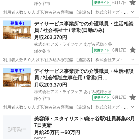
6月17日
提携サイト
鎌ケ谷市
利用者人数５０人以下/住み込み寮完備 【施設名】 株式会社アズ・ラ
イフケア あずみ苑鎌ヶ谷 【勤務地】 千葉県 鎌ケ谷市 【アクセス】
千葉
鎌ケ谷市
介護士
デイサービス事業所での介護職員・生活相談
鎌ケ谷駅から徒歩20分 鎌ケ谷駅/馬込沢駅/鎌ケ谷大仏駅 【雇用形
員 / 社会福祉士 / 常勤(日勤のみ)
態】常勤(日勤...
月収203,370円
株式会社アズ・ライフケア あずみ苑鎌ヶ谷
6月17日
提携サイト
鎌ケ谷市
利用者人数５０人以下/住み込み寮完備 【施設名】 株式会社アズ・ラ
イフケア あずみ苑鎌ヶ谷 【勤務地】 千葉県 鎌ケ谷市 【アクセス】
千葉
鎌ケ谷市
介護士
デイサービス事業所での介護職員・生活相談
鎌ケ谷駅から徒歩20分 鎌ケ谷駅/馬込沢駅/鎌ケ谷大仏駅 【雇用形
員 / 社会福祉主事任用 / 常勤(日…
態】常勤(日勤...
月収203,370円
株式会社アズ・ライフケア あずみ苑鎌ヶ谷
6月17日
提携サイト
鎌ケ谷市
利用者人数５０人以下/住み込み寮完備 【施設名】 株式会社アズ・ラ
イフケア あずみ苑鎌ヶ谷 【勤務地】 千葉県 鎌ケ谷市 【アクセス】
千葉
鎌ケ谷市
介護士
美容師・スタイリスト/鎌ヶ谷駅/社員募集/8月
鎌ケ谷駅から徒歩20分 鎌ケ谷駅/馬込沢駅/鎌ケ谷大仏駅 【雇用形
7日更新
態】常勤(日勤...
月給25万円～60万円