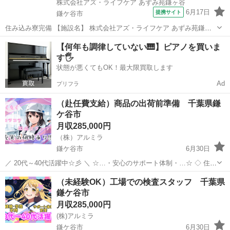
株式会社アズ・ライフケア あずみ苑鎌ヶ谷
6月17日
提携サイト
鎌ケ谷市
住み込み寮完備 【施設名】 株式会社アズ・ライフケア あずみ苑鎌ヶ
谷 【勤務地】 千葉県 鎌ケ谷市 【アクセス】 鎌ケ谷駅から徒歩20分
千葉
鎌ケ谷市
介護士
【何年も調律していない🎹】ピアノを買いま
鎌ケ谷駅/馬込沢駅/鎌ケ谷大仏駅 【雇用形態】常勤(日勤+夜勤) 【募集
す🖐️
職種...
状態が悪くてもOK！最大限買取します
Ad
プリフラ
（赴任費支給）商品の出荷前準備 千葉県鎌
ケ谷市
月収285,000円
（株）アルミラ
鎌ケ谷市
6月30日
／ 20代～40代活躍中☆彡 ＼ ☆…・安心のサポート体制・…☆ ◇ 住ま
いの心配ゼロ！ ◇ • 個室1R完全無料！ • 即日入寮OK！など ◇ 所持金
千葉
鎌ケ谷市
工場
未経験
（未経験OK）工場での検査スタッフ 千葉県
ゼロでもスタートできる！ ...
鎌ケ谷市
月収285,000円
(株)アルミラ
鎌ケ谷市
6月30日