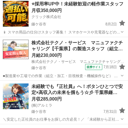
千葉
鎌ケ谷市
機械
未経験
⭐採用率UP中！未経験歓迎の軽作業スタッフ
務内容 軽量プラスチック製品の製造オペレーター業務をお任せしま
月収350,000円
す。 ...
クリック株式会社
鎌ケ谷市
8月2日
📱 スマホ用品の仕分けスタッフ募集！ スマホケースや充電器などの仕
分け・検品を行うシンプルなお仕事です♪
千葉
鎌ケ谷市
その他
未経験
株式会社テクノ・サービス マニュファクチ
━━━━━━━━━━━━━━━━ 📲 ご応募はこちら（24時間受付
ャリング【千葉県】の製造スタッフ（組立…
中） https://lin.ee/...
月給230,000円
株式会社テクノ・サービス マニュファクチャリング【千葉県】
7月18日
提携サイト
鎌ケ谷市
■製造業や工場での作業（組立・加工・目視検査・機械操作など） 具
体的には・・・ 製品に不備がないか目視チェック 部品を機械にセット
千葉
鎌ケ谷市
倉庫管理
未経験でも『正社員』へ！ボタンひとつで安
してボタン操作などなど 複雑な作業や力仕事はほとんどなく覚えやす
定×高収入の未来を掴もう☆彡 千葉県鎌…
いものばかり！ 未経験の方...
月収285,000円
(株)アルミラ
鎌ケ谷市
7月31日
＼安定した正社員のお仕事をお探しの方必見！／ 「未経験から正社員
になれる？」 「すぐに働ける仕事が知りたい！」 「長期安定の職場で
千葉
鎌ケ谷市
工場
未経験