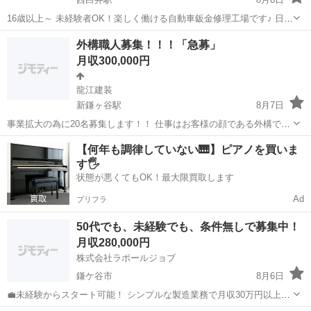
16歳以上～ 未経験者OK！楽しく働ける自動車鈑金修理工場です♪ 日雇
い・前借 対応可能 ✰自動車鈑金作業スタッフ✰ ✰自動車鈑金塗装見習
千葉
鎌ケ谷市
西白井駅
その他
板金塗装
外構職人募集！！！「急募」
い✰ やる気次第で高収入も可能！ 将来を任せられる人材も募集し...
月収300,000円
龍江建装
新鎌ヶ谷駅
8月7日
事業拡大の為に20名募集します！！ 仕事はお客様の顔である外構で
す。とてもやりがいがあり、達成感のある仕事です。 未経験日給1万
千葉
鎌ケ谷市
新鎌ヶ谷駅
その他
未経験
【何年も調律していない🎹】ピアノを買いま
円〜 経験者13000〜 試用期間3ヶ月で仕事を見させてもらいまして能
す🖐️
力を判断した上、給料に反映...
状態が悪くてもOK！最大限買取します
Ad
プリフラ
50代でも、未経験でも、条件無しで募集中！
月収280,000円
株式会社ラポールジョブ
鎌ケ谷市
8月6日
💼未経験からスタート可能！ シンプルな製造業務で月収30万円以上も
目指せます✨ 20代～40代の幅広い世代が全国各地で活躍中です。 🛠業