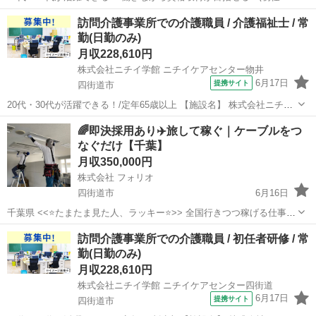
研修・実務者研修・介護福祉士)/定年65歳以上 【施設名】 社会福祉法
千葉
四街道市
介護福祉士
訪問介護事業所での介護職員 / 介護福祉士 / 常
人旭会 特別養護老人ホームあさひ園 【勤務地】 千葉県 四街道市 【ア
勤(日勤のみ)
クセス】 ...
月収228,610円
株式会社ニチイ学館 ニチイケアセンター物井
6月17日
提携サイト
四街道市
20代・30代が活躍できる！/定年65歳以上 【施設名】 株式会社ニチイ
学館 ニチイケアセンター物井 【勤務地】 千葉県 四街道市 【アクセ
千葉
四街道市
介護福祉士
🌈即決採用あり✈️旅して稼ぐ｜ケーブルをつ
ス】 物井駅から徒歩7分 物井駅/佐倉駅/四街道駅 【雇用形態】常勤
なぐだけ【千葉】
(日勤の...
月収350,000円
株式会社 フォリオ
四街道市
6月16日
千葉県 <<⭐️たまたま見た人、ラッキー⭐️>> 全国行きつつ稼げる仕事あ
ります🌈✨ ✅ 即決採用🚀お急ぎの方も大歓迎！ ✅ 未経験からスター
千葉
四街道市
電気
訪問介護事業所での介護職員 / 初任者研修 / 常
トOK ✅ 黙々作業もあり ✅ 旅しながらお金も増える 📩 ...
勤(日勤のみ)
月収228,610円
株式会社ニチイ学館 ニチイケアセンター四街道
6月17日
提携サイト
四街道市