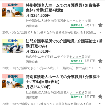
研修・実務者研修・介護福祉士)/定年65歳以上 【施設名】 社会福祉法
千葉
四街道市
介護福祉士
特別養護老人ホームでの介護職員 / 無資格募
人旭会 特別養護老人ホームあさひ園 【勤務地】 千葉県 四街道市 【ア
集枠 / 常勤(日勤+夜勤)
クセス】 ...
月収254,500円
社会福祉法人旭会 特別養護老人ホームあさひ園
6月17日
提携サイト
四街道市
20代・30代が活躍できる！/働きながら資格取得が目指せる！(初任者
研修・実務者研修・介護福祉士)/定年65歳以上 【施設名】 社会福祉法
千葉
四街道市
介護福祉士
訪問介護事業所での介護職員 / 介護福祉士 / 常
人旭会 特別養護老人ホームあさひ園 【勤務地】 千葉県 四街道市 【ア
勤(日勤のみ)
クセス】 ...
月収228,610円
株式会社ニチイ学館 ニチイケアセンター四街道
6月17日
提携サイト
四街道市
20代・30代が活躍できる！/定年65歳以上 【施設名】 株式会社ニチイ
学館 ニチイケアセンター四街道 【勤務地】 千葉県 四街道市 【アクセ
千葉
四街道市
介護福祉士
特別養護老人ホームでの介護職員 / 介護福祉
ス】 四街道駅から徒歩15分 四街道駅/物井駅/都賀駅 【雇用形態】常
士 / 常勤(日勤+夜勤)
勤(...
月収254,500円
社会福祉法人旭会 特別養護老人ホームあさひ園
6月17日
提携サイト
四街道市
20代・30代が活躍できる！/働きながら資格取得が目指せる！(初任者