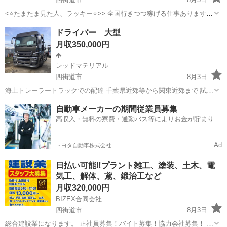
<⭐️たまたま見た人、ラッキー⭐️>> 全国行きつつ稼げる仕事あります🌈
✨✨ ✅ 即決採用🚀お急ぎの方も大歓迎！ ✅ 未経験からスタートOK ✅
千葉
四街道市
電気
未経験
ドライバー 大型
黙々作業もあり ✅ 旅しながらお金も増える👍 📩 気にな...
月収350,000円
レッドマテリアル
四街道市
8月3日
海上トレーラートラックでの配達 千葉県近郊等から関東近郊まで 試用
期間2カ月 平日常勤現場により 交通費、休憩有り
千葉
四街道市
ドライバー
業務
自動車メーカーの期間従業員募集
高収入・無料の寮費・通勤バス等によりお金が貯まりや
すい環境
Ad
トヨタ自動車株式会社
日払い可能‼️プラント雑工、塗装、土木、電
気工、解体、鳶、鍛治工など
月収320,000円
BIZEX合同会社
四街道市
8月3日
総合建設業になります。 正社員募集！バイト募集！協力会社募集！ 重