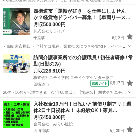
持ちの方 休日:毎週水曜／第１,3火曜日
千葉
四街道市
四街道駅
その他
四街道市「運転が好き」を仕事にしません
か？軽貨物ドライバー募集！【車両リース
◎】
月収500,000円
株式会社リライズ
千葉駅
6月3日
＜四街道市周辺＞ 当社では現在、業務拡大につき軽貨物ドライバーさ
んを複数名募集しています！ ネット通販（Amazon、楽天など）の商
千葉
四街道市
千葉駅
ドライバー
未経験
訪問介護事業所での介護職員 / 初任者研修 / 常
品や日用品を、軽バン（AT可）で個人宅や企業にお届けするお仕事で
勤(日勤のみ)
す。 シンプルながらも...
月収228,610円
株式会社ニチイ学館 ニチイケアセンター物井
6月17日
提携サイト
四街道市
20代・30代が活躍できる！/定年65歳以上 【施設名】 株式会社ニチイ
学館 ニチイケアセンター物井 【勤務地】 千葉県 四街道市 【アクセ
千葉
四街道市
介護福祉士
入社祝金10万円！日払いと前借り制アリ！週
ス】 物井駅から徒歩7分 物井駅/佐倉駅/四街道駅 【雇用形態】常勤
休2日土日祝休み！ 未経験OK！家具…
(日勤の...
月収450,000円
合同会社 みらい建設
四街道駅
5月30日