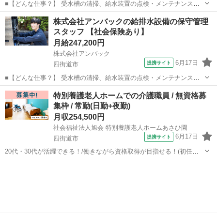
■【どんな仕事？】 受水槽の清掃、給水装置の点検・メンテナンス、
排水管洗浄、汚水処理施設の保守管理、配管まわりのチェックなど、
千葉
四街道市
その他
株式会社アンバックの給排水設備の保守管理
建物の水まわりを安全に保つための設備管理を担当します。点検項目
スタッフ 【社会保険あり】
に沿って設備の状態を確認し、必要に応...
月給247,200円
株式会社アンバック
6月17日
提携サイト
四街道市
■【どんな仕事？】 受水槽の清掃、給水装置の点検・メンテナンス、
排水管洗浄、汚水処理施設の保守管理、配管まわりのチェックなど、
千葉
四街道市
その他
特別養護老人ホームでの介護職員 / 無資格募
建物の水まわりを安全に保つための設備管理を担当します。点検項目
集枠 / 常勤(日勤+夜勤)
に沿って設備の状態を確認し、必要に応...
月収254,500円
社会福祉法人旭会 特別養護老人ホームあさひ園
6月17日
提携サイト
四街道市
20代・30代が活躍できる！/働きながら資格取得が目指せる！(初任者
研修・実務者研修・介護福祉士)/定年65歳以上 【施設名】 社会福祉法
千葉
四街道市
介護福祉士
人旭会 特別養護老人ホームあさひ園 【勤務地】 千葉県 四街道市 【ア
クセス】 ...