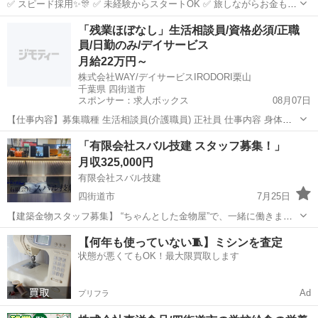
✅ スピード採用✨🎊 ✅ 未経験からスタートOK ✅ 旅しながらお金も増
える🎊 📩 気になったら、とりあえず続きを。✨ ＿＿＿＿＿＿＿＿＿
千葉
四街道市
電気
未経験
「残業ほぼなし」生活相談員/資格必須/正職
＿＿＿＿＿＿＿＿＿＿＿＿ 🔥 この仕事、ぶっちゃけ何する？✨🛠️ ...
員/日勤のみ/デイサービス
月給22万円～
株式会社WAY/デイサービスIRODORI栗山
千葉県 四街道市
スポンサー：求人ボックス
08月07日
【仕事内容】募集職種 生活相談員(介護職員) 正社員 仕事内容 身体介
護、食事介助、入浴介助、排泄介助、送迎、相談業務、調整業務 給
正社員
「有限会社スバル技建 スタッフ募集！」
与・手当 <給与> 月給220,000円〜 <手当> 交通費支給:実費(上限あり)
月収325,000円
勤務時間 日勤...
有限会社スバル技建
四街道市
7月25日
【建築金物スタッフ募集】 “ちゃんとした金物屋”で、一緒に働きませ
んか？ 千葉をメインに活動している有限会社スバル技建です！ この
千葉
四街道市
その他
未経験
【何年も使っていない🧵】ミシンを査定
度、現場スタッフ・工場スタッフ共に募集いたします🙇‍♂️ ━━━━━■
状態が悪くてもOK！最大限買取します
仕事内容━━━...
Ad
プリフラ