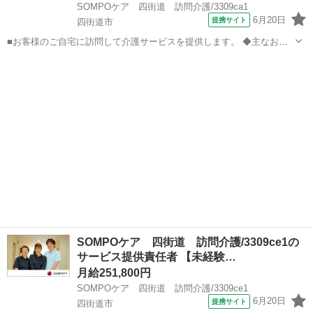
SOMPOケア 四街道 訪問介護/3309ca1
6月20日
提携サイト
四街道市
■お客様のご自宅に訪問して介護サービスを提供します。 ◆主なお仕
事： 【身体介護】食事、入浴、排泄介助 など 【生活援助】掃除、洗
千葉
四街道市
ホームヘルパー
濯、買い物、調理 など お一人おひとりの生活に合わせてサービス提供
できるため、 ...
SOMPOケア 四街道 訪問介護/3309ce1の
サービス提供責任者 【未経験…
月給251,800円
SOMPOケア 四街道 訪問介護/3309ce1
6月20日
提携サイト
四街道市