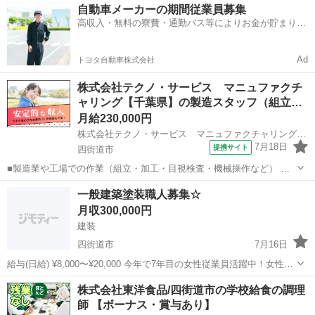
千葉
四街道市
その他
自動車メーカーの期間従業員募集
どなので、難しい指導はありません。「今日はこの動きを意識しまし
高収入・無料の寮費・通勤バス等によりお金が貯まりや
ょう！」といったお声がけをしながら、...
すい環境
Ad
トヨタ自動車株式会社
株式会社テクノ・サービス マニュファクチ
ャリング【千葉県】の製造スタッフ（組立…
月給230,000円
株式会社テクノ・サービス マニュファクチャリング【千葉県】
7月18日
提携サイト
四街道市
■製造業や工場での作業（組立・加工・目視検査・機械操作など） 具
体的には・・・ 製品に不備がないか目視チェック 部品を機械にセット
千葉
四街道市
倉庫管理
一般建築塗装職人募集☆
してボタン操作などなど 複雑な作業や力仕事はほとんどなく覚えやす
月収300,000円
いものばかり！ 未経験の方...
建装
四街道市
7月16日
給与(日給) ¥8,000〜¥20,000 今年で7年目の女性従業員活躍中！女性の
方も大歓迎です！女の子の従業員は営業になってしまったので、今は1
千葉
四街道市
その他
職人
株式会社東洋食品/四街道市の学校給食の調理
人でやっています。 未経験者歓迎☆ (経験者優遇) 現場は全て佐倉市に
師 【ボーナス・賞与あり】
なります...