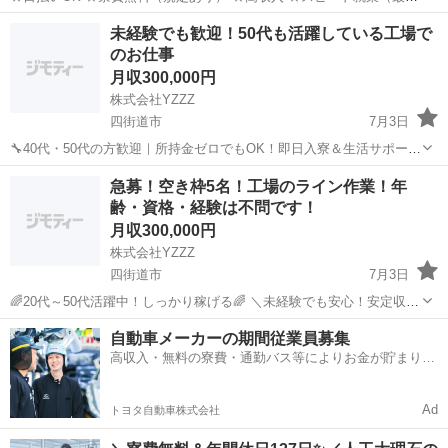
翌日） ■ お仕事例 ・半導体部品のマシンオペレーター ・自動車の組
千葉
四街道市
四街道駅
工場
未経験
未経験でも歓迎！50代も活躍している工場で
立や部品の加工 ・電子部品の検査 ・化粧品の梱包や仕分け ...
のお仕事
月収300,000円
株式会社YZZZ
四街道市
7月3日
🔧40代・50代の方歓迎｜所持金ゼロでもOK！即日入寮＆生活サポート
ありのライン作業スタッフ募集 「安定して働きたい」「すぐに住む場
千葉
四街道市
工場
50代
急募！空き枠5名！工場のライン作業！年
所・仕事を見つけたい」 そんな40代・50代の方を全力でサポートしま
齢・資格・経験は不問です！
す！ 所持金がなく...
月収300,000円
株式会社YZZZ
四街道市
7月3日
🌈20代～50代活躍中！しっかり稼げる🌈 ＼未経験でも安心！安定収入
を実現✨／ 【お仕事内容】 車両部品の製造補助スタッフを募集しま
千葉
四街道市
機械
未経験
自動車メーカーの期間従業員募集
す！ 難しい作業は一切ナシ！稼げるお仕事です💪 ・資材の運搬・投入
高収入・無料の寮費・通勤バス等によりお金が貯まりや
（台...
すい環境
Ad
トヨタ自動車株式会社