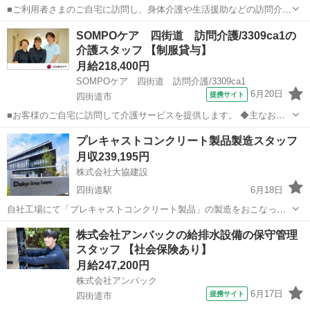
■ご利用者さまのご自宅に訪問し、身体介護や生活援助などの訪問介護
サービスを提供します。 『住み慣れた自宅で暮らし続けたい』という
千葉
四街道市
ホームヘルパー
SOMPOケア 四街道 訪問介護/3309ca1の
ご利用者さまの想いを支える、やりがいのある仕事です。 ～主なお仕
介護スタッフ 【制服貸与】
事～ ・介護計画の作成 ・ご家...
月給218,400円
SOMPOケア 四街道 訪問介護/3309ca1
6月20日
提携サイト
四街道市
■お客様のご自宅に訪問して介護サービスを提供します。 ◆主なお仕
事： 【身体介護】食事、入浴、排泄介助 など 【生活援助】掃除、洗
千葉
四街道市
ホームヘルパー
プレキャストコンクリート製品製造スタッフ
濯、買い物、調理 など お一人おひとりの生活に合わせてサービス提供
月収239,195円
できるため、 ...
株式会社大協建設
四街道駅
6月18日
自社工場にて「プレキャストコンクリート製品」の製造をおこなって
いただきます。当社の製品はスタジアムや高層ビル、大型物流倉庫な
千葉
四街道市
四街道駅
施工管理
業務
株式会社アンバックの給排水設備の保守管理
ど大規模プロジェクトで使用され、やりがいの大きい仕事です。 具体
スタッフ 【社会保険あり】
的には、 ・型枠の組み立て ...
月給247,200円
株式会社アンバック
6月17日
提携サイト
四街道市