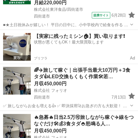
月給220,000円
株式会社東洋食品/四街道市
6月28日
提携サイト
四街道市
■★土日祝休みが嬉しい！ 平日の日中に、小中学校内で給食を作る 調
理のお仕事 学校内厨房での調理になるため、子ども達 から「美味しか
千葉
四街道市
調理師
【実家に残ったミシン🏠】買い取ります❗️
った」など、直接声を掛けて もらえたりするのも、この仕事の魅力で
状態が悪くてもOK！最大限買取します
す。 【仕事内容詳細】 ...
Ad
プリフラ
🌈✈️旅して稼ぐ｜出張手当最大10万円＋3食
タダ👍LED交換もくもく作業🛠️若…
月収450,000円
株式会社 フォリオ
四街道市
7月13日
✅ 旅しながらお金も増える👍 ✅ 即決採用🚀お急ぎの方も大歓迎！ ✅
未経験からスタートOK ✅ 黙々作業もあり✨ 📩 気になったら、とりあ
千葉
四街道市
電気
未経験
🔥急募🔥日当2.5万🉑旅しながら稼ぐ✈️線をつ
えず続きを。✨ ＿＿＿＿＿＿＿＿＿＿＿＿＿＿＿＿＿＿＿＿＿ ...
なぐだけ🛠️💰3食タダ🍚怒鳴る人…
月収450,000円
株式会社 フォリオ