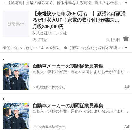
・【足場鳶】足場の組み立て、解体作業をする鳶職、鳶工のお仕事 ・
【鍛冶屋、溶接工】プラント内での溶接などの溶接工、鍛治工、鍛冶
千葉
四街道市
四街道駅
鳶職
未経験
【未経験から年収650万も！】頑張れば頑張
職（アーク溶接、ガス溶接資格者大歓迎） ・【型枠大工】大規模工事
るだけ収入UP！家電の取り付け作業ス…
での仕事がメインになります。 ・【...
月収245,000円
株式会社ソーデン社
四街道駅
5月25日
最初に知ってほしい「4つの特長」 ◆【頑張った分だけ稼げる環境】
売上インセンティブ制度があり、 頑張り次第で高収入を目指せます。
千葉
四街道市
四街道駅
機械
未経験
◆【未経験から「一生モノの技術」を習得】 工具の使い方から仕事の
流れまで、 ...
自動車メーカーの期間従業員募集
高収入・無料の寮費・通勤バス等によりお金が貯まりや
すい環境
Ad
トヨタ自動車株式会社
自動車メーカーの期間従業員募集
高収入・無料の寮費・通勤バス等によりお金が貯まりや
すい環境
Ad
トヨタ自動車株式会社