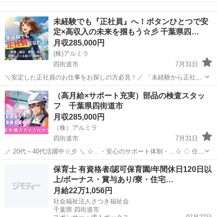
分け・検品を行うシンプルなお仕事です♪
千葉
四街道市
その他
━━━━━━━━━━━━━━━━ 📲 ご応募はこちら（24時間受付
未経験でも『正社員』へ！ボタンひとつで安
中） https://lin.ee/...
定×高収入の未来を掴もう☆彡 千葉県四…
月収285,000円
(株)アルミラ
四街道市
7月31日
＼安定した正社員のお仕事をお探しの方必見！／ 「未経験から正社員
になれる？」 「すぐに働ける仕事が知りたい！」 「長期安定の職場で
千葉
四街道市
工場
未経験
（高月給×サポート充実）部品の検査スタッ
働きたい！」 ⇒ そんなアナタにピッタリの正社員求人をご紹介！ ...
フ 千葉県四街道市
月収285,000円
（株）アルミラ
四街道市
7月31日
／ 20代～40代活躍中☆彡 ＼ ☆…・安心のサポート体制・…☆ ◇ 住ま
いの心配ゼロ！ ◇ • 個室1R完全無料！ • 即日入寮OK！など ◇ 所持金
千葉
四街道市
工場
未経験
保育士 有資格者/認可保育園/年間休日120日以
ゼロでもスタートできる！ ...
上/ボーナス・賞与あり/寮・住宅…
月給22万1,056円
社会福祉法人さつき福祉会
千葉県 四街道市