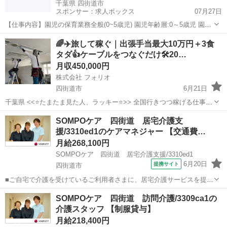
千葉県 四街道市
スポンサー：求人ボックス
07月27日
【仕事内容】園児の保育業務全般(0~5歳児) 園児年齢層:0～5歳児 園庭
有無:あり <この求人のポイント> 月給25万円以上!安定した収入で安心
正社員
🌈✈️旅して稼ぐ｜出張手当最大10万円＋3食
残業は月平均5時間と少なめ プライベートも充実 日祝休み&年末年始
タダ👍ケーブルをつなぐだけ🛠️20…
休暇ありでリフレ...
月収450,000円
株式会社 フォリオ
四街道市
6月21日
千葉県 <<⭐️たまたま見た人、ラッキー⭐️>> 全国行きつつ稼げる仕事あ
ります🌈✨🥳 ✅ 即決採用🚀お急ぎの方も大歓迎！ ✅ 未経験からスタ
千葉
四街道市
電気
未経験
SOMPOケア 四街道 居宅介護支
ートOK ✅ 黙々作業もあり ✅ 旅しながらお金も増える 📩...
援/3310ed1のケアマネジャー 【交通費…
月給268,100円
SOMPOケア 四街道 居宅介護支援/3310ed1
6月20日
提携サイト
四街道市
■ご自宅で介護を受けているご利用者さまに、居宅介護サービスを提供
するために必要な支援を行います。 ～主なお仕事～ ・居宅サービス計
千葉
四街道市
ケアマネージャー
SOMPOケア 四街道 訪問介護/3309ca1の
画（ケアプラン）の作成 ・作成されたサービス計画が実施できるよ
介護スタッフ 【制服貸与】
う、各関係機関との連絡調整 ・...
月給218,400円