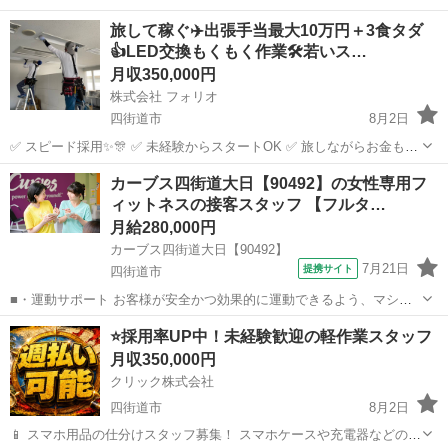
機オペ募集！！ 茨城県内、福島県、千葉県、埼玉県、東京、神奈川
千葉
四街道市
その他
鍛治
旅して稼ぐ✈️出張手当最大10万円＋3食タダ
県、青森県、宮城県、岡山県、九州、全国の方募集中です。 出張も希
👍LED交換もくもく作業🛠️若いス…
望できます。寮完備！ 業種は...
月収350,000円
株式会社 フォリオ
四街道市
8月2日
✅ スピード採用✨🎊 ✅ 未経験からスタートOK ✅ 旅しながらお金も増
える！！🎊 📩 気になったら、とりあえず続きを👀！ ＿＿＿＿＿＿＿
千葉
四街道市
電気
未経験
カーブス四街道大日【90492】の女性専用フ
＿＿＿＿＿＿＿＿＿＿＿＿＿＿ 🔥 この仕事、ぶっちゃけ何する？✨
ィットネスの接客スタッフ 【フルタ…
🛠...
月給280,000円
カーブス四街道大日【90492】
7月21日
提携サイト
四街道市
■・運動サポート お客様が安全かつ効果的に運動できるよう、マシン
の使い方をアドバイスします。運動が初めての方や苦手な方がほとん
千葉
四街道市
その他
⭐採用率UP中！未経験歓迎の軽作業スタッフ
どなので、難しい指導はありません。「今日はこの動きを意識しまし
月収350,000円
ょう！」といったお声がけをしながら、...
クリック株式会社
四街道市
8月2日
📱 スマホ用品の仕分けスタッフ募集！ スマホケースや充電器などの仕