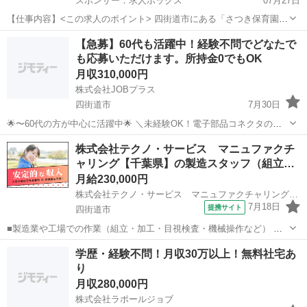
スポンサー：求人ボックス
07月27日
【仕事内容】<この求人のポイント> 四街道市にある「さつき保育園」
は、0歳から5歳児を対象とした定員90名の園です。子どもたち一人ひ
正社員
【急募】60代も活躍中！経験不問でどなたで
とりを大切にし、保護者から信頼され、地域にも愛される保育園を目
も応募いただけます。所持金0でもOK
指しています。当園では、子どもたちの...
月収310,000円
株式会社JOBプラス
四街道市
7月30日
🌟〜60代の方が中心に活躍中🌟 ＼未経験OK！電子部品コネクタの製
造補助ワーク！／ 空調完備＆チーム作業で、はじめての方も安心スタ
千葉
四街道市
機械
電子部品
株式会社テクノ・サービス マニュファクチ
ート♪ 🛠お仕事内容 🔹 電子部品を製造する機械の操作、サポート 🔹
ャリング【千葉県】の製造スタッフ（組立…
材料の...
月給230,000円
株式会社テクノ・サービス マニュファクチャリング【千葉県】
7月18日
提携サイト
四街道市
■製造業や工場での作業（組立・加工・目視検査・機械操作など） 具
体的には・・・ 製品に不備がないか目視チェック 部品を機械にセット
千葉
四街道市
倉庫管理
学歴・経験不問！月収30万以上！無料社宅あ
してボタン操作などなど 複雑な作業や力仕事はほとんどなく覚えやす
り
いものばかり！ 未経験の方...
月収280,000円
株式会社ラポールジョブ