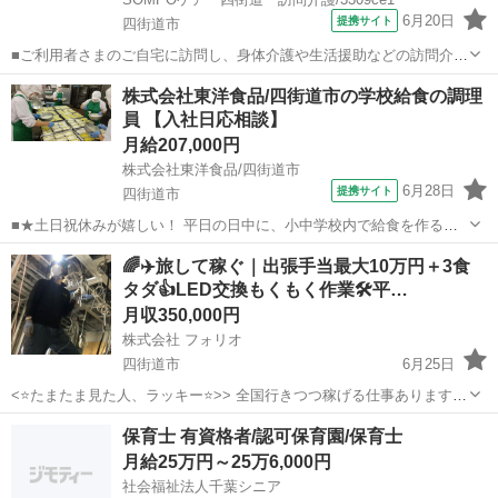
6月20日
提携サイト
四街道市
■ご利用者さまのご自宅に訪問し、身体介護や生活援助などの訪問介護
サービスを提供します。 『住み慣れた自宅で暮らし続けたい』という
千葉
四街道市
ホームヘルパー
株式会社東洋食品/四街道市の学校給食の調理
ご利用者さまの想いを支える、やりがいのある仕事です。 ～主なお仕
員 【入社日応相談】
事～ ・介護計画の作成 ・ご家...
月給207,000円
株式会社東洋食品/四街道市
6月28日
提携サイト
四街道市
■★土日祝休みが嬉しい！ 平日の日中に、小中学校内で給食を作る調
理のお仕事です。 揚げパンのような定番料理はもちろん行事食・郷土
千葉
四街道市
調理師
🌈✈️旅して稼ぐ｜出張手当最大10万円＋3食
料理・世界の料理など、 献立種類も豊富で、料理の知識も広がりま
タダ👍LED交換もくもく作業🛠️平…
す。 【仕事内容詳細】 ・食材...
月収350,000円
株式会社 フォリオ
四街道市
6月25日
<⭐️たまたま見た人、ラッキー⭐️>> 全国行きつつ稼げる仕事あります🌈
✨✨ ✅ 即決採用🚀お急ぎの方も大歓迎！ ✅ 未経験からスタートOK ✅
千葉
四街道市
電気
未経験
保育士 有資格者/認可保育園/保育士
黙々作業もあり ✅ 旅しながらお金も増える👍 📩 気にな...
月給25万円～25万6,000円
社会福祉法人千葉シニア