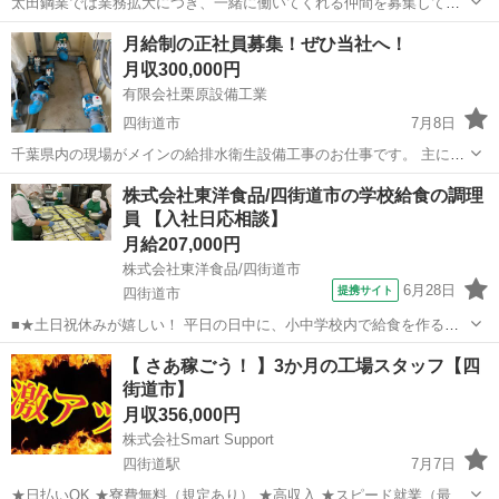
太田鋼業では業務拡大につき、一緒に働いてくれる仲間を募集してい
ます！ 公共工事を中心に、土木・建築工事の鉄筋工事を行っていま
千葉
四街道市
千城台駅
その他
月給制の正社員募集！ぜひ当社へ！
す。 仕事量が安定しているので、長く安心して働ける環境です。 【仕
月収300,000円
事内容】 ・鉄筋工事 ・土木...
有限会社栗原設備工業
四街道市
7月8日
千葉県内の現場がメインの給排水衛生設備工事のお仕事です。 主に配
管作業をし、最終的に衛生器具器具を取り付ける作業等を行います。
千葉
四街道市
土木
株式会社東洋食品/四街道市の学校給食の調理
現場は、学校や駅、商業施設、マンション等色々な現場があります。
員 【入社日応相談】
社会保険、厚生年金、労災保険、雇...
月給207,000円
株式会社東洋食品/四街道市
6月28日
提携サイト
四街道市
■★土日祝休みが嬉しい！ 平日の日中に、小中学校内で給食を作る調
理のお仕事です。 揚げパンのような定番料理はもちろん行事食・郷土
千葉
四街道市
調理師
【 さあ稼ごう！ 】3か月の工場スタッフ【四
料理・世界の料理など、 献立種類も豊富で、料理の知識も広がりま
街道市】
す。 【仕事内容詳細】 ・食材...
月収356,000円
株式会社Smart Support
四街道駅
7月7日
★日払いOK ★寮費無料（規定あり） ★高収入 ★スピード就業（最短