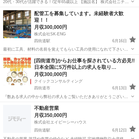
20代・30代が活躍できる！/定年65歳以上 【施設名】 株式会社ニチイ
学館 ニチイケアセンター四街道 【勤務地】 千葉県 四街道市 【アクセ
千葉
四街道市
介護福祉士
配管工を募集しています。未経験者大歓
ス】 四街道駅から徒歩15分 四街道駅/物井駅/都賀駅 【雇用形態】常
迎！！
勤(...
月収300,000円
株式会社SK-ENG
四街道駅
6月16日
最初に工具、材料の名前を覚えてもらい工具の使用になれて下さい。
材料の切断、溶接、仕上げ等の補助作業からスタートしてもらいま
千葉
四街道市
四街道駅
その他
未経験
[四街道市]からお仕事を探されている方必見!!
す。 慣れてきたら、本作業へと加わってもらい様々な加工製作、現場
日本全国に5万件以上の求人を取り…
工事を一緒にしていきます。 作...
月収300,000円
クイックコンサルティング
四街道市
6月13日
『数ある求人の中から弊社の求人をご覧いただきありがとうございま
す!!』 全国に様々な求人を5万件以上取り扱っておりご希望条件やご状
千葉
四街道市
その他
交代勤務
不動産営業
況に応じてマッチしそうな求人をご案内いたします!! 応募前に相談だ
月収350,000円
けしてみたい方やどんな求...
株式会社エイビーシーハウス
四街道駅
6月12日
不動産の営業 賃貸や売買の仲介など 未経験可 宅地建物取引士資格お