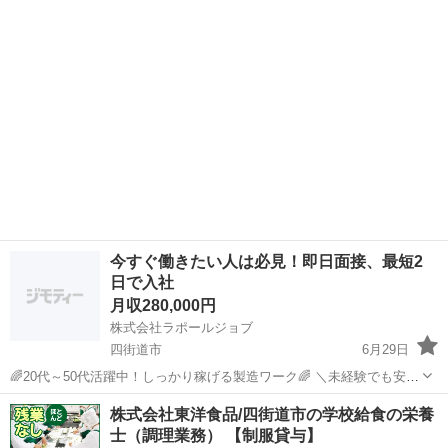
千葉
四街道市
工場
未経験
達登録をお願いします☆ URL: https://lin.ee...
今すぐ働きたい人は必見！即日面接、最短2
日で入社
月収280,000円
株式会社ラポールジョブ
四街道市
6月29日
🌈20代～50代活躍中！しっかり稼げる製造ワーク🌈 ＼未経験でも安心
スタート！高時給で安定収入を実現✨／ 【お仕事内容】 製造補助スタ
千葉
四街道市
機械
未経験
株式会社東洋食品/四街道市の学校給食の栄養
ッフを募集します！ 難しい作業は一切ナシ！稼げるお仕事です💪 ・...
士（調理業務） 【制服貸与】