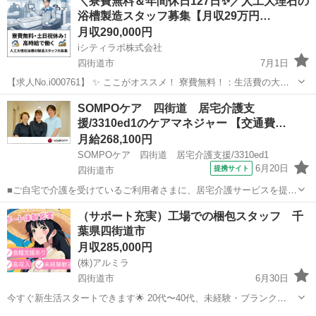
＼寮費無料＆年間休日127日✨／人工大理石の
浴槽製造スタッフ募集【月収29万円…
月収290,000円
iシティラボ株式会社
四街道市
7月1日
【求人No.i000761】 ✨ ここがオススメ！ 寮費無料！：生活費の大き
な割合を占める家賃が0円！貯金や自分のために使えるお金がぐんと増
千葉
四街道市
その他
未経験
SOMPOケア 四街道 居宅介護支
えます。 年間休日127日！：土日祝がしっかり休みで、GW・夏季・冬
援/3310ed1のケアマネジャー 【交通費…
季の長期休...
月給268,100円
SOMPOケア 四街道 居宅介護支援/3310ed1
6月20日
提携サイト
四街道市
■ご自宅で介護を受けているご利用者さまに、居宅介護サービスを提供
するために必要な支援を行います。 ～主なお仕事～ ・居宅サービス計
千葉
四街道市
ケアマネージャー
（サポート充実）工場での梱包スタッフ 千
画（ケアプラン）の作成 ・作成されたサービス計画が実施できるよ
葉県四街道市
う、各関係機関との連絡調整 ・...
月収285,000円
(株)アルミラ
四街道市
6月30日
今すぐ新生活スタートできます🌟 20代〜40代、未経験・ブランク
OK！ 〇●LINEからの応募が可能になりました♪●〇 下記URLよりお友