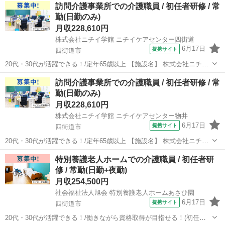
訪問介護事業所での介護職員 / 初任者研修 / 常
勤(日勤のみ)
月収228,610円
株式会社ニチイ学館 ニチイケアセンター四街道
6月17日
提携サイト
四街道市
20代・30代が活躍できる！/定年65歳以上 【施設名】 株式会社ニチイ
学館 ニチイケアセンター四街道 【勤務地】 千葉県 四街道市 【アクセ
千葉
四街道市
介護福祉士
訪問介護事業所での介護職員 / 初任者研修 / 常
ス】 四街道駅から徒歩15分 四街道駅/物井駅/都賀駅 【雇用形態】常
勤(日勤のみ)
勤(...
月収228,610円
株式会社ニチイ学館 ニチイケアセンター物井
6月17日
提携サイト
四街道市
20代・30代が活躍できる！/定年65歳以上 【施設名】 株式会社ニチイ
学館 ニチイケアセンター物井 【勤務地】 千葉県 四街道市 【アクセ
千葉
四街道市
介護福祉士
特別養護老人ホームでの介護職員 / 初任者研
ス】 物井駅から徒歩7分 物井駅/佐倉駅/四街道駅 【雇用形態】常勤
修 / 常勤(日勤+夜勤)
(日勤の...
月収254,500円
社会福祉法人旭会 特別養護老人ホームあさひ園
6月17日
提携サイト
四街道市
20代・30代が活躍できる！/働きながら資格取得が目指せる！(初任者