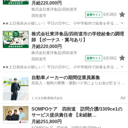
月給220,000円
株式会社東洋食品/四街道市
6月28日
提携サイト
四街道市
■★土日祝休みが嬉しい！ 平日の日中に、小中学校内で給食を作る 調
理のお仕事 学校内厨房での調理になるため、子ども達 から「美味しか
千葉
四街道市
栄養士
株式会社東洋食品/四街道市の学校給食の調理
った」など、直接声を掛けて もらえたりするのも、この仕事の魅力で
師 【ボーナス・賞与あり】
す。 【仕事内容詳細】 ...
月給220,000円
株式会社東洋食品/四街道市
6月28日
提携サイト
四街道市
■★土日祝休みが嬉しい！ 平日の日中に、小中学校内で給食を作る 調
理のお仕事 学校内厨房での調理になるため、子ども達 から「美味しか
千葉
四街道市
調理師
自動車メーカーの期間従業員募集
った」など、直接声を掛けて もらえたりするのも、この仕事の魅力で
高収入・無料の寮費・通勤バス等によりお金が貯まりや
す。 【仕事内容詳細】 ...
すい環境
Ad
トヨタ自動車株式会社
SOMPOケア 四街道 訪問介護/3309ce1の
サービス提供責任者 【未経験…
月給251,800円
SOMPOケア 四街道 訪問介護/3309ce1