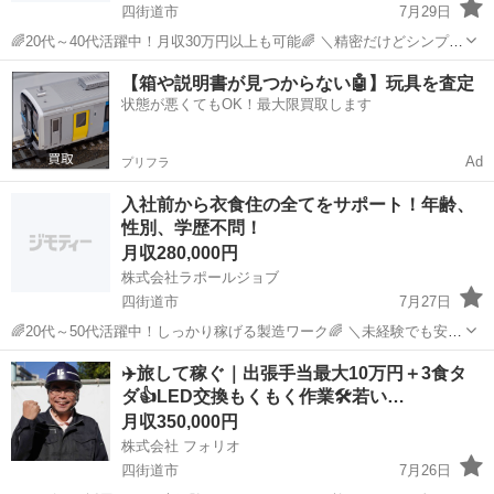
四街道市
7月29日
🌈20代～40代活躍中！月収30万円以上も可能🌈 ＼精密だけどシンプル
作業！コツコツ派におすすめ✨／ 🛠お仕事内容 半導体を専用の機械で
千葉
四街道市
機械
未経験
【箱や説明書が見つからない🤖】玩具を査定
加工するお仕事です！ ・装置へのセット・取り出し ・自動加工（切
状態が悪くてもOK！最大限買取します
削...
Ad
プリフラ
入社前から衣食住の全てをサポート！年齢、
性別、学歴不問！
月収280,000円
株式会社ラポールジョブ
四街道市
7月27日
🌈20代～50代活躍中！しっかり稼げる製造ワーク🌈 ＼未経験でも安心
スタート！高時給で安定収入を実現✨／ 【お仕事内容】 車両部品の製
千葉
四街道市
機械
未経験
✈️旅して稼ぐ｜出張手当最大10万円＋3食タ
造補助スタッフを募集します！ 難しい作業は一切ナシ！稼げるお仕事
ダ👍LED交換もくもく作業🛠️若い…
です💪...
月収350,000円
株式会社 フォリオ
四街道市
7月26日