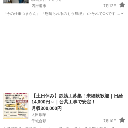
四街道市
7月12日
「今の仕事つまらん」 「怒鳴られるのもう無理」 👉それでOKです ＿
＿＿＿＿＿＿＿＿＿＿＿＿＿＿＿＿ 【ここがPOINT】 ￣￣￣￣￣￣￣
千葉
四街道市
電気
未経験
￣￣￣￣￣￣￣￣￣￣ ✅ 出張＝ちょっと遠征 👉宮城・大阪とか行...
【土日休み】鉄筋工募集！未経験歓迎｜日給
14,000円～｜公共工事で安定！
月収300,000円
太田鋼業
千城台駅
7月10日