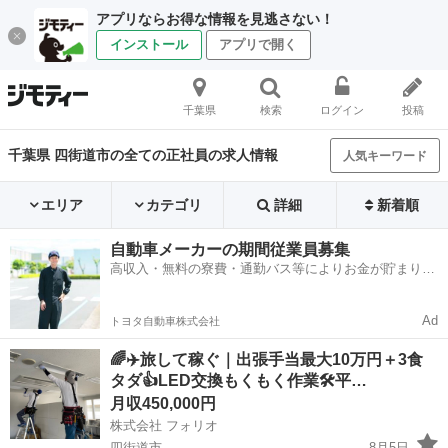
アプリならお得な情報を見逃さない！
インストール
アプリで開く
千葉県
検索
ログイン
投稿
千葉県 四街道市の全ての正社員の求人情報
人気キーワード
エリア
カテゴリ
詳細
新着順
自動車メーカーの期間従業員募集
高収入・無料の寮費・通勤バス等によりお金が貯まりや
すい環境
Ad
トヨタ自動車株式会社
🌈✈️旅して稼ぐ｜出張手当最大10万円＋3食
タダ👍LED交換もくもく作業🛠️平…
月収450,000円
株式会社 フォリオ
四街道市
8月5日