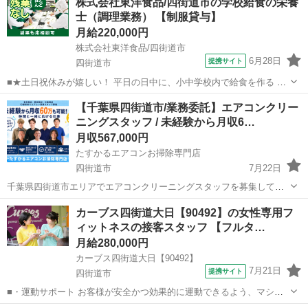
株式会社東洋食品/四街道市の学校給食の栄養
士（調理業務） 【制服貸与】
月給220,000円
株式会社東洋食品/四街道市
6月28日
提携サイト
四街道市
■★土日祝休みが嬉しい！ 平日の日中に、小中学校内で給食を作る 調
理のお仕事 学校内厨房での調理になるため、子ども達 から「美味しか
千葉
四街道市
栄養士
【千葉県四街道市/業務委託】エアコンクリー
った」など、直接声を掛けて もらえたりするのも、この仕事の魅力で
ニングスタッフ / 未経験から月収6…
す。 【仕事内容詳細】 ...
月収567,000円
たすかるエアコンお掃除専門店
四街道市
7月22日
千葉県四街道市エリアでエアコンクリーニングスタッフを募集してい
ます。 未経験から月収60万円も可能、業務委託のお仕事です。 ※形式
千葉
四街道市
その他
未経験
カーブス四街道大日【90492】の女性専用フ
上「契約社員」を選択していますが、実態は業務委託契約となりま
ィットネスの接客スタッフ 【フルタ…
す。 ■ こんな...
月給280,000円
カーブス四街道大日【90492】
7月21日
提携サイト
四街道市
■・運動サポート お客様が安全かつ効果的に運動できるよう、マシン
の使い方をアドバイスします。運動が初めての方や苦手な方がほとん