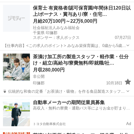
の方 仕事内容→総合建築各種 新しく職人さんとして共に頑張ってくれ
千葉
印旛郡
宗吾参道駅
内装職人
未経験
保育士 有資格者/認可保育園/年間休日120日以
る仲間を募集いたします！ お酒も飲めます^_^ 給料は、20万と記載し
上/ボーナス・賞与あり/寮・住宅…
ておりますが経...
月給20万100円～22万6,000円
社会福祉法人みなみ福祉会
千葉県 印旛郡
スポンサー：求人ボックス
07月27日
【仕事内容】<この求人のポイント> みなみ栄保育園は、0歳から5歳児
を対象とした定員90名の園です。七夕集会や節分集会・ひなまつり集
正社員
茶漬け加工所の製造スタッフ・軽作業・仕分
会など、四季折々の行事を通じて、子どもたちの豊かな心を育んでい
け・組立/高給与/寮費無料/即就職/社…
ます。当園では、安心・安全に園生活を...
月収280,000円
非公開
印旛郡
10月18日
🍵 伝統的な和食の定番「お茶漬け・吸物」を作る食品製造スタッフを
募集します！ 製造ラインでの機械オペレーターとして、シンプルな作
千葉
印旛郡
工場
社会保険
自動車メーカーの期間従業員募集
業をお願いします。具体的には、製造機械の操作パネルでの制御や、
高収入・無料の寮費・通勤バス等によりお金が貯まりや
正常な稼働状況の確認が主なお...
すい環境
Ad
トヨタ自動車株式会社