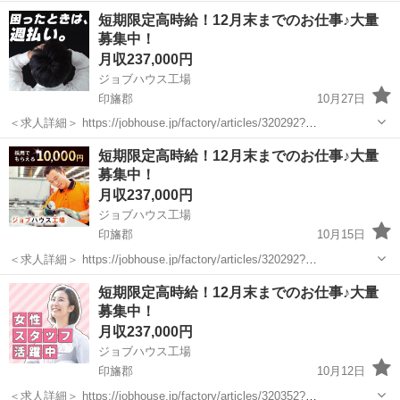
資材搬入・荷揚げ <雇用形態> 正社員 <給与> [正]月給26.5万円～28.5
正社員
短期限定高時給！12月末までのお仕事♪大量
万円 交通費:全額支給 試用期間3ヶ月(雇用形態は本採用時と同条件/給
募集中！
与は下記...
月収237,000円
ジョブハウス工場
印旛郡
10月27日
＜求人詳細＞ https://jobhouse.jp/factory/articles/320292?
utm_source=jmty&utm_medium=social&utm_campaign=jmty_employe
千葉
印旛郡
技術
業務
短期限定高時給！12月末までのお仕事♪大量
e...
募集中！
月収237,000円
ジョブハウス工場
印旛郡
10月15日
＜求人詳細＞ https://jobhouse.jp/factory/articles/320292?
utm_source=jmty&utm_medium=social&utm_campaign=jmty_employe
千葉
印旛郡
技術
業務
短期限定高時給！12月末までのお仕事♪大量
e...
募集中！
月収237,000円
ジョブハウス工場
印旛郡
10月12日
＜求人詳細＞ https://jobhouse.jp/factory/articles/320352?