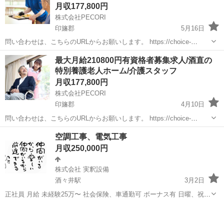
月収177,800円
株式会社PECORI
印旛郡
5月16日
問い合わせは、こちらのURLからお願いします。 https://choice-
job.com/detail/264267 月収：177800円～210800円 特別養護老人ホー
千葉
印旛郡
介護士
業務
最大月給210800円有資格者募集求人/酒直の
ムにおける介護業務をお任せします。...
特別養護老人ホーム/介護スタッフ
月収177,800円
株式会社PECORI
印旛郡
4月10日
問い合わせは、こちらのURLからお願いします。 https://choice-
job.com/detail/264267 月収：177800円～210800円 特別養護老人ホー
千葉
印旛郡
介護士
業務
空調工事、電気工事
ムにおける介護業務をお任せします。...
月収250,000円
株式会社 実釈設備
酒々井駅
3月2日
正社員 月給 未経験25万〜 社会保険、車通勤可 ボーナス有 日曜、祝日
休み（現場次第） とても楽しくやりがいある仕事です。 やる気のある
千葉
印旛郡
酒々井駅
その他
株式会社
方は連絡ください。 社員旅行あり。 男女問わず募集しております。