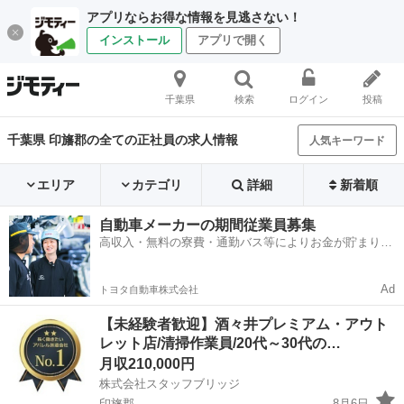
アプリならお得な情報を見逃さない！
インストール
アプリで開く
千葉県
検索
ログイン
投稿
千葉県 印旛郡の全ての正社員の求人情報
人気キーワード
エリア
カテゴリ
詳細
新着順
自動車メーカーの期間従業員募集
高収入・無料の寮費・通勤バス等によりお金が貯まりや
すい環境
Ad
トヨタ自動車株式会社
【未経験者歓迎】酒々井プレミアム・アウト
レット店/清掃作業員/20代～30代の…
月収210,000円
株式会社スタッフブリッジ
印旛郡
8月6日