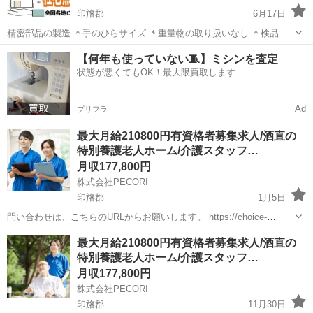
印旛郡
6月17日
精密部品の製造 ＊手のひらサイズ ＊重量物の取り扱いなし ＊検品
（不備がないか確認） ＊選別 ＊タッチパネル ＊完成品の袋詰め ＊ラ
千葉
印旛郡
機械
未経験
【何年も使っていない🧵】ミシンを査定
ベル貼り などの諸業務 【経験不問】学歴・職歴不問 【職場見学...
状態が悪くてもOK！最大限買取します
Ad
プリフラ
最大月給210800円有資格者募集求人/酒直の
特別養護老人ホーム/介護スタッフ…
月収177,800円
株式会社PECORI
印旛郡
1月5日
問い合わせは、こちらのURLからお願いします。 https://choice-
job.com/detail/264267 月収：177800円～210800円 特別養護老人ホー
千葉
印旛郡
介護士
業務
最大月給210800円有資格者募集求人/酒直の
ムにおける介護業務をお任せします。...
特別養護老人ホーム/介護スタッフ…
月収177,800円
株式会社PECORI
印旛郡
11月30日