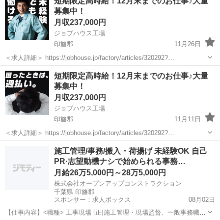
短期限定高時給！12月末までのお仕事♪大量
曜日出勤することあります) 交通費あり 夜勤手当 精勤手当 集合場所が
募集中！
千葉県印旛郡酒々井...
月収237,000円
ジョブハウス工場
印旛郡
11月26日
＜求人詳細＞ https://jobhouse.jp/factory/articles/320292?
utm_source=jmty&utm_medium=social&utm_campaign=jmty_employe
千葉
印旛郡
技術
業務
短期限定高時給！12月末までのお仕事♪大量
e...
募集中！
月収237,000円
ジョブハウス工場
印旛郡
11月11日
＜求人詳細＞ https://jobhouse.jp/factory/articles/320292?
utm_source=jmty&utm_medium=social&utm_campaign=jmty_employe
千葉
印旛郡
技術
業務
施工管理/事務/搬入・荷揚げ 未経験OK 自己
e...
PR·志望動機ナシで始められる事務…
月給26万5,000円～28万5,000円
株式会社オープンアップコンストラクション
千葉県 印旛郡
スポンサー：求人ボックス
08月02日
【仕事内容】<職種> 工事現場 [正]施工管理・現場監督、一般事務職、