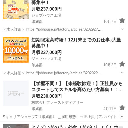
募集中！
月収237,000円
ジョブハウス工場
印旛郡
10月7日
＜求人詳細＞ https://jobhouse.jp/factory/articles/320292?
utm_source=jmty&utm_medium=social&utm_campaign=jmty_employe
千葉
印旛郡
技術
業務
短期限定高時給！12月末までのお仕事♪大量
e...
募集中！
月収237,000円
ジョブハウス工場
印旛郡
10月2日
＜求人詳細＞ https://jobhouse.jp/factory/articles/320292?
utm_source=jmty&utm_medium=social&utm_campaign=jmty_employe
千葉
印旛郡
技術
業務
【学歴不問！】【未経験歓迎！】正社員から
e...
スタートしてスキルを高めたい方募集！！…
月収230,000円
株式会社ファーストディグリー
印旛郡
4月11日
∇キャリアショップ∇《印旛郡》 ＿雇用形態 ⇒正社員【アルバイトも
可】 ＿勤務地 ⇒東京都23区内及び近郊エリア （千
千葉
印旛郡
その他
とくていぎのう・外食（ぎがいしょく）ホー