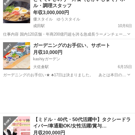
葉・埼玉・神奈川） 【ご希望の勤務地をお伺いいたし
ル・調理スタッフ
ます】 ...
年収3,000,000円
優スタイル ゆうスタイル
成田駅
10月6日
仕事内容 国内120店舗・年商200億円超を誇る急成長ラーメンチェーン
におけるホール・調理スタッフ です。 ご入社後は、接客や調理といっ
千葉
印旛郡
成田駅
飲食
ホール
ガーデニングのお手伝い、サポート
た基本業務を習得しながら、当社の大切にしている「お客様に喜んで
月収10,000円
いただけることをど...
kashiyガーデン
大佐倉駅
6月15日
ガーデニングのお手伝い★ ♣17日は決まりました。 あとは本日のみ
です ♣◆★♣◆★♣◆★♣ ✶15日・１名 ✶時間【13時〜18時位迄
千葉
印旛郡
大佐倉駅
その他
契約社員
の】 ★5〜6時間( 休憩時に軽食と飲み物提供あり) ★作業...
【ミドル・40代・50代活躍中】タクシードラ
イバー/車通勤OK/女性活躍/賞与…
月収200,000円