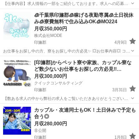
【仕事内容】求人情報の一部をご紹介しております。求人への応募を
ご検討いただく際にはより詳細な内容をお伝えいたします。 情報確認
正社員
🧊千葉県印旛郡🧊稼げる夜勤専属🧊土日祝休
日:2026/08/07 求人ID:380940 南関東日野自動車株式会社 成田支店 大
み🧊寮費無料で住み込みOK🧊MO224
型車業界内最高水...
月収350,000円
株式会社MODE
印旛郡
4月9日
お仕事をお探し中の方、寮をお探し中の方必見✨ 💥お仕事内容💥 コン
ビニ向けの カップ氷や 袋入りの氷を製造しているところで 氷を製造
千葉
印旛郡
その他
未経験
[印旛郡]からペット寮や家族、カップル寮な
するお仕事です！ 丁寧に教えてもらえます！！ 未経験 大大大歓...
ど数少ないお仕事をお探しの方必見!!…
月収300,000円
クイックコンサルティング
印旛郡
3月31日
【数ある求人の中から弊社の求人をご覧いただきありがとうございま
す!!】 ★数少ないペット寮、家族、カップル寮を完備している求人で
千葉
印旛郡
その他
未経験
カップル・友達同士もOK！土日休みで予定も
家賃補助も在籍中ずっと5万円の補助あり!! こちらの求人以外にも日本
合う◎
全国5万件以上の求人を多...
月収280,000円
非公開
印旛郡
1月8日