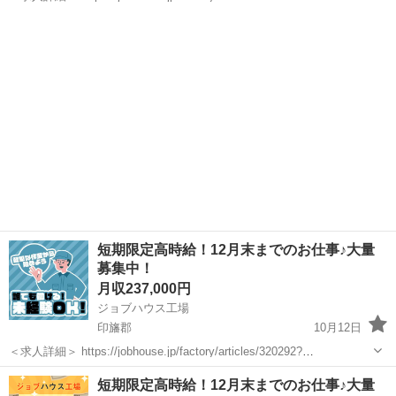
utm_source=jmty&utm_medium=social&utm_campaign=jmty_employe
千葉
印旛郡
技術
業務
e...
短期限定高時給！12月末までのお仕事♪大量
募集中！
月収237,000円
ジョブハウス工場
印旛郡
10月12日
＜求人詳細＞ https://jobhouse.jp/factory/articles/320292?
utm_source=jmty&utm_medium=social&utm_campaign=jmty_employe
千葉
印旛郡
技術
業務
短期限定高時給！12月末までのお仕事♪大量
e...