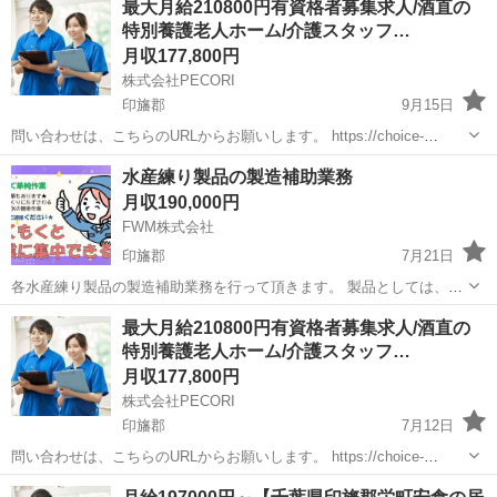
最大月給210800円有資格者募集求人/酒直の
ムにおける介護業務をお任せします。...
特別養護老人ホーム/介護スタッフ…
月収177,800円
株式会社PECORI
印旛郡
9月15日
問い合わせは、こちらのURLからお願いします。 https://choice-
job.com/detail/264267 月収：177800円～210800円 特別養護老人ホー
千葉
印旛郡
介護士
業務
水産練り製品の製造補助業務
ムにおける介護業務をお任せします。...
月収190,000円
FWM株式会社
印旛郡
7月21日
各水産練り製品の製造補助業務を行って頂きます。 製品としては、ち
くわ、かまぼこ、レトルト製品、伊達巻等があり、各ラインでの作業
千葉
印旛郡
化粧品/食品/香料
業務
最大月給210800円有資格者募集求人/酒直の
になります。
特別養護老人ホーム/介護スタッフ…
月収177,800円
株式会社PECORI
印旛郡
7月12日
問い合わせは、こちらのURLからお願いします。 https://choice-
job.com/detail/264267 月収：177800円～210800円 特別養護老人ホー
千葉
印旛郡
介護士
業務