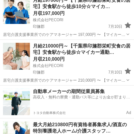
月給197000円～【千葉県印旛郡栄町安食の居
ムにおける介護業務をお任せします。...
宅】安食駅から徒歩10分☆マイカ…
月収197,000円
株式会社PECORI
印旛郡
7月10日
居宅介護支援事業所でのケアマネージャー 197,000円 〜 【マイカー通
勤ＯＫ】【託児所あり】【水日休み】【住宅手当あり】【日勤のみ】
千葉
印旛郡
ケアマネージャー
業務
月給210000円～【千葉県印旛郡栄町安食の居
【年間休日120日以上】 問い合わせは、こちらのURLからお願いしま
宅】安食駅から徒歩☆マイカー通勤…
す。 htt...
月収210,000円
株式会社PECORI
印旛郡
7月10日
居宅介護支援事業所でのケアマネージャー 210,000円 〜 【マイカー通
勤OK】【日勤のみ】【資格取得支援制度あり】 問い合わせは、こち
千葉
印旛郡
ケアマネージャー
業務
自動車メーカーの期間従業員募集
らのURLからお願いします。 https://pecori-tenshoku-...
高収入・無料の寮費・通勤バス等によりお金が貯まりや
すい環境
Ad
トヨタ自動車株式会社
最大月給210800円有資格者募集求人/酒直の
特別養護老人ホーム/介護スタッフ…