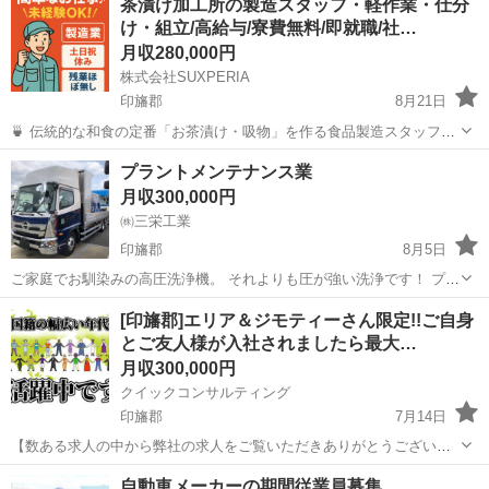
茶漬け加工所の製造スタッフ・軽作業・仕分
け・組立/高給与/寮費無料/即就職/社…
月収280,000円
株式会社SUXPERIA
印旛郡
8月21日
🍵 伝統的な和食の定番「お茶漬け・吸物」を作る食品製造スタッフを
募集します！ 製造ラインでの機械オペレーターとして、シンプルな作
千葉
印旛郡
工場
社会保険
プラントメンテナンス業
業をお願いします。具体的には、製造機械の操作パネルでの制御や、
月収300,000円
正常な稼働状況の確認が主なお...
㈱三栄工業
印旛郡
8月5日
ご家庭でお馴染みの高圧洗浄機。 それよりも圧が強い洗浄です！ プラ
ント洗浄、配管洗浄、特殊洗浄、 洗浄、清掃業務がメイン 掃除に興味
千葉
印旛郡
その他
業務
[印旛郡]エリア＆ジモティーさん限定!!ご自身
がある方、一緒に働きませんか！ 今、一緒に働いている方たちは老若
とご友人様が入社されましたら最大…
男です。 安定した収入でもあ...
月収300,000円
クイックコンサルティング
印旛郡
7月14日
【数ある求人の中から弊社の求人をご覧いただきありがとうございま
す!!】 ジモティーさん限定でご友人様をご紹介いただき入社1ヶ月経過
千葉
印旛郡
その他
交代勤務
自動車メーカーの期間従業員募集