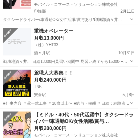
モバイル・コマース・ソリューション株式会社
印旛郡
2月11日
タクシードライバー/車通勤OK/女性活躍/賞与あり/印旛郡酒々井
町/5028_04 【応募先企業名】モバイル・コマース・ソリューション株
千葉
印旛郡
ドライバー
タクシードライバー
重機オペレーター
式会社 【雇用形態】正社員 【職種】ドライバー・宅配 【応募資格】
月収13,000円
・日本語ネイティブ...
（株）YHT33
酒々井駅
10月31日
勤務地酒々井。 日給13000円見習い期間中 見習い終了から15000〜技
能に応じて上げます。 通勤代なし 正社員応相談。 年齢30歳から60歳
千葉
印旛郡
酒々井駅
その他
社員
鳶職人大募集！！
まで
月収240,000円
TNK
安食駅
5月8日
■仕事内容 ＊鳶一式工事 ＊18歳以上〜 ■給与・報酬 ＊日給：経験者
12,000円〜要相談 上記記載の金額は¥12000の場合の月収です。
千葉
印旛郡
安食駅
鳶職
未経験
【ミドル・40代・50代活躍中】タクシードラ
未経験者 11,000円〜 ■勤務時間 ＊月〜金 ...
イバー/車通勤OK/女性活躍/賞与…
月収200,000円
モバイル・コマース・ソリューション株式会社