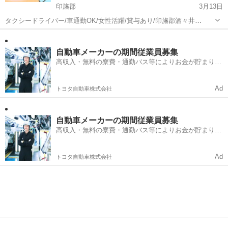
印旛郡
3月13日
タクシードライバー/車通勤OK/女性活躍/賞与あり/印旛郡酒々井
町/5028_04 【応募先企業名】モバイル・コマース・ソリューション株
千葉
印旛郡
ドライバー
タクシードライバー
式会社 【雇用形態】正社員 【職種】ドライバー・宅配 【応募資格】
・日本語ネイティブ...
自動車メーカーの期間従業員募集
高収入・無料の寮費・通勤バス等によりお金が貯まりや
すい環境
Ad
トヨタ自動車株式会社
自動車メーカーの期間従業員募集
高収入・無料の寮費・通勤バス等によりお金が貯まりや
すい環境
Ad
トヨタ自動車株式会社