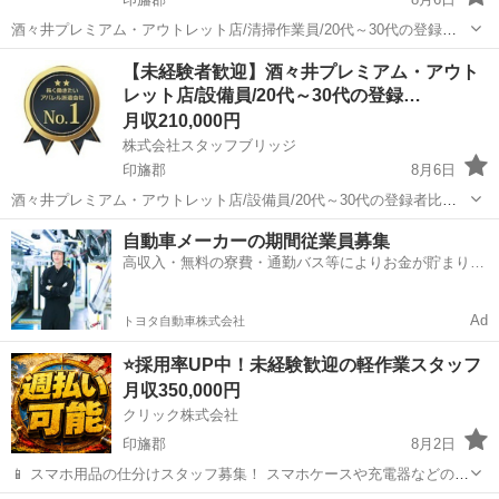
酒々井プレミアム・アウトレット店/清掃作業員/20代～30代の登録者
比率約85％！/未経験OK/急募/女性活躍/印旛郡酒々井町/お仕事
千葉
印旛郡
メンテナンス
【未経験者歓迎】酒々井プレミアム・アウト
No240788 【応募先企業名】株式会社スタッフブリッジ 【雇用形態】
レット店/設備員/20代～30代の登録…
正社員 【職種】...
月収210,000円
株式会社スタッフブリッジ
印旛郡
8月6日
酒々井プレミアム・アウトレット店/設備員/20代～30代の登録者比率
約85％！/未経験OK/急募/女性活躍/印旛郡酒々井町/お仕事No240789
千葉
印旛郡
その他
自動車メーカーの期間従業員募集
【応募先企業名】株式会社スタッフブリッジ 【雇用形態】正社員 【職
高収入・無料の寮費・通勤バス等によりお金が貯まりや
種】その...
すい環境
Ad
トヨタ自動車株式会社
⭐採用率UP中！未経験歓迎の軽作業スタッフ
月収350,000円
クリック株式会社
印旛郡
8月2日
📱 スマホ用品の仕分けスタッフ募集！ スマホケースや充電器などの仕
分け・検品を行うシンプルなお仕事です♪