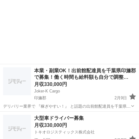
バイトからでも大丈夫...
本業・副業OK！出前館配達員を千葉県印旛郡
で募集！働く時間も給料額も自分で調整…
月収330,000円
Joker-K Cargo
印旛郡
2月9日
デリバリー業界で 『稼ぎやすい！』 と話題の出前館配達員を千葉県印
旛郡で大募集！ ◆月に５０万円越えも続々と！◆ なぜなら、『１件配
千葉
印旛郡
宅配
アプリ
大型車ドライバー募集
達の基本報酬が高単価の500円～820円』だけでなく、単価を上げてく
月収330,000円
れるインセン...
トキオロジスティックス株式会社