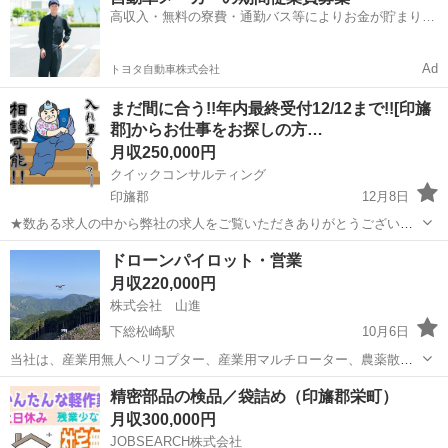
後に最大で10万円プレゼント!! こちらの求人以外にも関東エリアに求
高収入・無料の寮費・通勤バス等によりお金が貯まりや
人数が多く掲載できてい...
すい環境
Ad
トヨタ自動車株式会社
まだ間に合う!!年内最終受付12/12まで!![印旛
郡]からお仕事をお探しの方…
月収250,000円
クイックコンサルティング
印旛郡
12月8日
★数ある求人の中から弊社の求人をご覧いただきありがとうございま
す!! 実際に募集中の求人でタトゥーや入れ墨があっても受け入れ相談
千葉
印旛郡
その他
未経験
ドローンパイロット・営業
可能でペット寮、カップル寮なども完備している数少ない求人のご案
月収220,000円
内です！ その他掲載できていな...
株式会社 山進
下総松崎駅
10月6日
当社は、産業用無人ヘリコプター、産業用マルチローター、農薬散布
ボート等を使用し全国各地の農家様へ防除請負作業、全国各地の山林
千葉
印旛郡
下総松崎駅
その他
精密部品の検品／袋詰め（印旛郡栄町）
にて運搬請負作業、産業用マルチローターの営業販売、防除面積の拡
月収300,000円
大、点検、修理、農林水産航空協会指定教...
JOBSEARCH株式会社