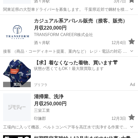
酒々井駅
3月7日
関東近県の大型車ドライバーを募集します。 千葉県近郊で鋼材を積み
込み、関東近県に配達する仕事です。 同時に高崎車庫も募集していま
千葉
印旛郡
酒々井駅
ドライバー
鋼材
カジュアル系アパレル販売（接客、販売）
す。（高崎市・伊勢崎市で積み込み関東近県に配達） 大型車・トレー
月収220,000円
ラー等の車輌を募集していま...
TRANSFORM CAREER株式会社
酒々井駅
12月4日
接客 （商品・コーディネート提案、案内など） レジ・電話の対応 デ
ィスプレイ調整 商品管理 （在庫、整理、検品、品出しなど） 店内・
千葉
印旛郡
酒々井駅
ファッション
【求】着なくなった着物、買います👘
店外清掃
状態が悪くてもOK！最大限買取します
Ad
プリフラ
清掃業、洗浄
月収250,000円
三栄工業
印旛郡
12月3日
工場内に入って機器、ベルトコンベア等を高圧水で洗浄する作業で
す。 待遇 社会保険完備 昇給あり 賞与あり 残業代あり 週休二日制(土
千葉
印旛郡
その他
清掃業