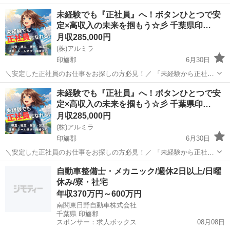
事・住まい、すべてサポート体制万全！／ 💼募集職種（全国の大手工
未経験でも『正社員』へ！ボタンひとつで安
場でのお仕事） 🔧...
定×高収入の未来を掴もう☆彡 千葉県印…
月収285,000円
(株)アルミラ
印旛郡
6月30日
＼安定した正社員のお仕事をお探しの方必見！／ 「未経験から正社員
になれる？」 「すぐに働ける仕事が知りたい！」 「長期安定の職場で
千葉
印旛郡
工場
未経験
未経験でも『正社員』へ！ボタンひとつで安
働きたい！」 ⇒ そんなアナタにピッタリの正社員求人をご紹介！ ...
定×高収入の未来を掴もう☆彡 千葉県印…
月収285,000円
(株)アルミラ
印旛郡
6月30日
＼安定した正社員のお仕事をお探しの方必見！／ 「未経験から正社員
になれる？」 「すぐに働ける仕事が知りたい！」 「長期安定の職場で
千葉
印旛郡
工場
未経験
自動車整備士・メカニック/週休2日以上/日曜
働きたい！」 ⇒ そんなアナタにピッタリの正社員求人をご紹介！ ...
休み/寮・社宅
年収370万円～600万円
南関東日野自動車株式会社
千葉県 印旛郡
スポンサー：求人ボックス
08月08日