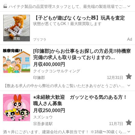
🏭 ハイテク製品の品質管理スタッフとして、最先端の製造現場でご活
躍いただけます！ ✨ クリーンルーム内での作業が中心となり、以下の
千葉
印旛郡
工場
業務
【子どもが遊ばなくなった🧸】玩具を査定
業務をお任せします： ・精密機器を使用した製品の品質検査 ・専用マ
状態が悪くてもOK！最大限買取します
シンのオペレーショ...
Ad
プリフラ
[印旛郡]からお仕事をお探しの方必見!!待機寮
完備の求人も取り扱っておりますの…
月収400,000円
クイックコンサルティング
印旛郡
12月31日
【数ある求人の中から弊社の求人をご覧いただきありがとうございま
す!!】 全国に様々な求人を取り扱っておりご希望条件やご状況に応じ
千葉
印旛郡
その他
交代勤務
⭐︎未経験大歓迎 ガッツとやる気のある方！
てマッチしそうな求人をご案内いたします!! 応募前に相談だけしてみ
職人さん募集
たい方やどんな求人があるか...
月収250,000円
スズショウ
宗吾参道駅
11月7日
酒々井にございます、建築会社の人事担当です！ ※18歳〜30歳くらい