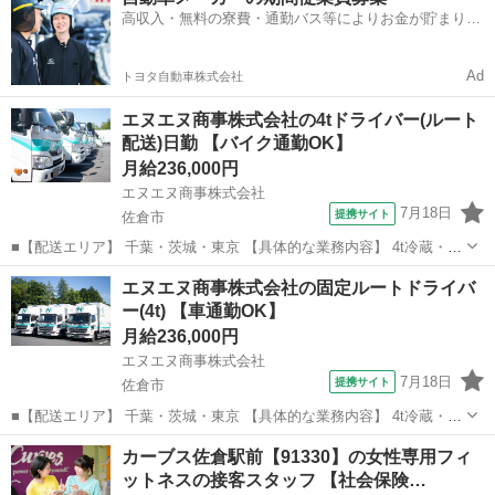
してボタン操作などなど 複雑な作業や力仕事はほとんどなく覚えやす
高収入・無料の寮費・通勤バス等によりお金が貯まりや
いものばかり！ 未経験の方...
すい環境
Ad
トヨタ自動車株式会社
エヌエヌ商事株式会社の4tドライバー(ルート
配送)日勤 【バイク通勤OK】
月給236,000円
エヌエヌ商事株式会社
7月18日
提携サイト
佐倉市
■【配送エリア】 千葉・茨城・東京 【具体的な業務内容】 4t冷蔵・冷
凍車を使用し、大手スーパーや大手飲食チェーン店、ドラッグストア
千葉
佐倉市
その他
エヌエヌ商事株式会社の固定ルートドライバ
各店舗、工場・物流センターへの配送業務を担当していただきます。
ー(4t) 【車通勤OK】
商品の陳列作業はありません。...
月給236,000円
エヌエヌ商事株式会社
7月18日
提携サイト
佐倉市
■【配送エリア】 千葉・茨城・東京 【具体的な業務内容】 4t冷蔵・冷
凍車を使用し、大手スーパーや大手飲食チェーン店、ドラッグストア
千葉
佐倉市
その他
カーブス佐倉駅前【91330】の女性専用フィ
各店舗、工場・物流センターへの配送業務を担当していただきます。
ットネスの接客スタッフ 【社会保険…
商品の陳列作業はありません。...