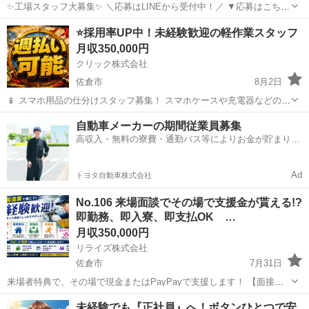
✨工場スタッフ大募集✨ ＼応募はLINEから受付中！／ ▼応募はこちら
https://lin.ee/wSdk4Ka ご登録後に簡単な内容を送っていただくだけ！
千葉
佐倉市
工場
⭐採用率UP中！未経験歓迎の軽作業スタッフ
担当スタッフが順番にご案内いたします。 ...
月収350,000円
クリック株式会社
佐倉市
8月2日
📱 スマホ用品の仕分けスタッフ募集！ スマホケースや充電器などの仕
分け・検品を行うシンプルなお仕事です♪
千葉
佐倉市
その他
未経験
自動車メーカーの期間従業員募集
━━━━━━━━━━━━━━━━ 📲 ご応募はこちら（24時間受付
高収入・無料の寮費・通勤バス等によりお金が貯まりや
中） https://lin.ee/...
すい環境
Ad
トヨタ自動車株式会社
No.106 来場面談でその場で支援金が貰える!?
即勤務、即入寮、即支払OK …
月収350,000円
リライズ株式会社
佐倉市
7月31日
来場者特典で、その場で現金またはPayPayで支援します！ 【面接交
通費、赴任交通費、生活支援、全て可能です◎】 工場内または倉庫内
千葉
佐倉市
その他
業務
未経験でも『正社員』へ！ボタンひとつで安