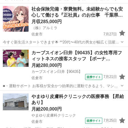
インボイス負担なし <募集職種> 美容師 <仕事内容> スタイリスト ・
正社員
社会保険完備・寮費無料。未経験からでも安
新規客、顧客に接客、技術サービス提供 ・雑誌撮影、ヘアショー参加
心して働ける『正社員』のお仕事 千葉県…
・その他、付随する業...
月収285,000円
（株）アルミラ
佐倉市
7月27日
今すぐ新生活スタートできます🌟 **20代〜40代の男女が幅広く活躍
中！**未経験の方も歓迎です！ 〇●LINEからの応募が可能になりまし
千葉
佐倉市
工場
未経験
カーブスイオン臼井【90435】の女性専用フ
た♪●〇 下記URLよりお友達登録をお願いします☆ URL: http...
ィットネスの接客スタッフ 【ボーナ…
月給280,000円
カーブスイオン臼井【90435】
7月21日
提携サイト
佐倉市
■・運動サポート お客様が安全かつ効果的に運動できるよう、マシン
の使い方をアドバイスします。運動が初めての方や苦手な方がほとん
千葉
佐倉市
その他
やまゆり皮膚科クリニックの医療事務 【昇給
どなので、難しい指導はありません。「今日はこの動きを意識しまし
あり】
ょう！」といったお声がけをしながら、...
月給200,000円
やまゆり皮膚科クリニック
7月25日
提携サイト
佐倉市