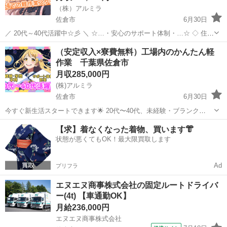
（株）アルミラ
佐倉市
6月30日
／ 20代～40代活躍中☆彡 ＼ ☆…・安心のサポート体制・…☆ ◇ 住ま
いの心配ゼロ！ ◇ • 個室1R完全無料！ • 即日入寮OK！など ◇ 所持金
千葉
佐倉市
工場
未経験
（安定収入×寮費無料）工場内のかんたん軽
ゼロでもスタートできる！ ...
作業 千葉県佐倉市
月収285,000円
(株)アルミラ
佐倉市
6月30日
今すぐ新生活スタートできます🌟 20代〜40代、未経験・ブランク
OK！ 〇●LINEからの応募が可能になりました♪●〇 下記URLよりお友
千葉
佐倉市
工場
未経験
【求】着なくなった着物、買います👘
達登録をお願いします☆ URL: https://lin.ee...
状態が悪くてもOK！最大限買取します
Ad
プリフラ
エヌエヌ商事株式会社の固定ルートドライバ
ー(4t) 【車通勤OK】
月給236,000円
エヌエヌ商事株式会社