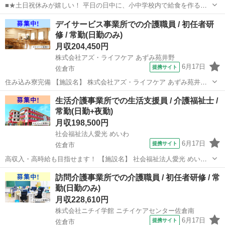
■★土日祝休みが嬉しい！ 平日の日中に、小中学校内で給食を作る調
理のお仕事です。 揚げパンのような定番料理はもちろん行事食・郷土
千葉
佐倉市
調理師
デイサービス事業所での介護職員 / 初任者研
料理・世界の料理など、 献立種類も豊富で、料理の知識も広がりま
修 / 常勤(日勤のみ)
す。 【仕事内容詳細】 ・食材...
月収204,450円
株式会社アズ・ライフケア あずみ苑井野
6月17日
提携サイト
佐倉市
住み込み寮完備 【施設名】 株式会社アズ・ライフケア あずみ苑井野
【勤務地】 千葉県 佐倉市 【アクセス】 志津駅から徒歩8分 志津駅/
千葉
佐倉市
介護福祉士
生活介護事業所での生活支援員 / 介護福祉士 /
地区センター駅/ユーカリが丘駅 【雇用形態】常勤(日勤のみ) 【募集職
常勤(日勤+夜勤)
種】介...
月収198,500円
社会福祉法人愛光 めいわ
6月17日
提携サイト
佐倉市
高収入・高時給も目指せます！ 【施設名】 社会福祉法人愛光 めいわ
【勤務地】 千葉県 佐倉市 【アクセス】 物井駅から徒歩21分 物井駅/
千葉
佐倉市
介護福祉士
訪問介護事業所での介護職員 / 初任者研修 / 常
佐倉駅/京成佐倉駅 【雇用形態】常勤(日勤+夜勤) 【募集職種】生活支
勤(日勤のみ)
援員...
月収228,610円
株式会社ニチイ学館 ニチイケアセンター佐倉南
6月17日
提携サイト
佐倉市