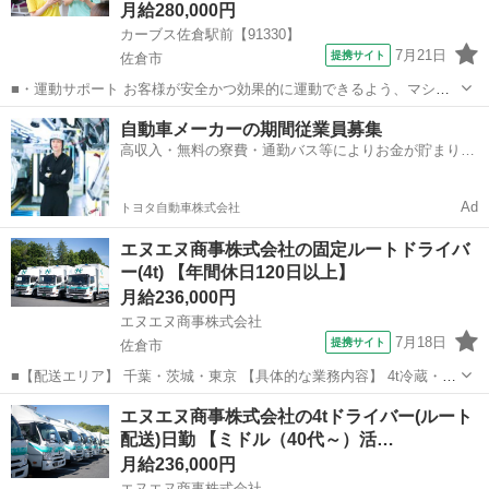
月給280,000円
カーブス佐倉駅前【91330】
7月21日
提携サイト
佐倉市
■・運動サポート お客様が安全かつ効果的に運動できるよう、マシン
の使い方をアドバイスします。運動が初めての方や苦手な方がほとん
千葉
佐倉市
その他
自動車メーカーの期間従業員募集
どなので、難しい指導はありません。「今日はこの動きを意識しまし
高収入・無料の寮費・通勤バス等によりお金が貯まりや
ょう！」といったお声がけをしながら、...
すい環境
Ad
トヨタ自動車株式会社
エヌエヌ商事株式会社の固定ルートドライバ
ー(4t) 【年間休日120日以上】
月給236,000円
エヌエヌ商事株式会社
7月18日
提携サイト
佐倉市
■【配送エリア】 千葉・茨城・東京 【具体的な業務内容】 4t冷蔵・冷
凍車を使用し、大手スーパーや大手飲食チェーン店、ドラッグストア
千葉
佐倉市
その他
エヌエヌ商事株式会社の4tドライバー(ルート
各店舗、工場・物流センターへの配送業務を担当していただきます。
配送)日勤 【ミドル（40代～）活…
商品の陳列作業はありません。...
月給236,000円
エヌエヌ商事株式会社