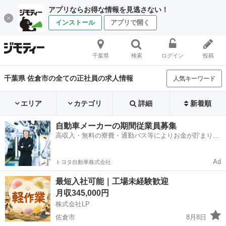
アプリならお得な情報を見逃さない！
インストール
アプリで開く
千葉県
検索
ログイン
投稿
千葉県 佐倉市の全ての正社員の求人情報
人気キーワード
エリア
カテゴリ
詳細
新着順
自動車メーカーの期間従業員募集
高収入・無料の寮費・通勤バス等によりお金が貯まりや
すい環境
Ad
トヨタ自動車株式会社
最短入社可能｜工場未経験歓迎
月収345,000円
株式会社LP
佐倉市
8月8日