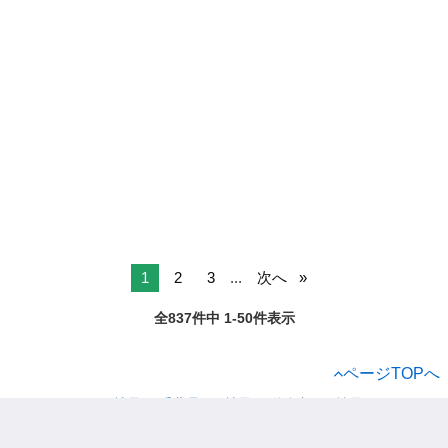
1
2
3
...
次へ
全837件中 1-50件表示
ページTOPへ
ジモティー
正社員
千葉県の正社員
佐倉市の正社員