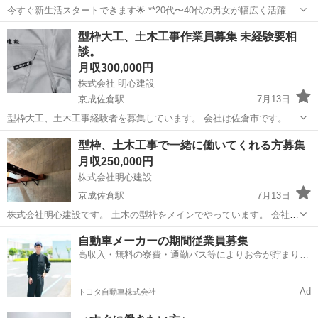
今すぐ新生活スタートできます🌟 **20代〜40代の男女が幅広く活躍
中！**未経験の方も歓迎です！ 〇●LINEからの応募が可能になりまし
千葉
佐倉市
工場
未経験
型枠大工、土木工事作業員募集 未経験要相
た♪●〇 下記URLよりお友達登録をお願いします☆ URL: http...
談。
月収300,000円
株式会社 明心建設
京成佐倉駅
7月13日
型枠大工、土木工事経験者を募集しています。 会社は佐倉市です。 未
経験な方は要相談です。 誰でもいいという訳ではありません。 やる
千葉
佐倉市
京成佐倉駅
大工
型枠
型枠、土木工事で一緒に働いてくれる方募集
気、覚える気がなくては仕事をしていてもつまらないし怪我をする元
月収250,000円
になります。 生きてい...
株式会社明心建設
京成佐倉駅
7月13日
株式会社明心建設です。 土木の型枠をメインでやっています。 会社は
佐倉になります。 寮完備。 文章で私と会社を知ってもらうのは難しい
千葉
佐倉市
京成佐倉駅
大工
型枠
自動車メーカーの期間従業員募集
と思うので、まずは連絡をしてもらい一度お会いできればと思いま
高収入・無料の寮費・通勤バス等によりお金が貯まりや
す。 いつでもご連絡は...
すい環境
Ad
トヨタ自動車株式会社