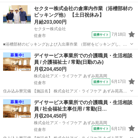
【勤務地】 千葉県 佐倉市 【アクセス】 佐倉駅から徒歩16分 佐倉駅/
千葉
佐倉市
介護福祉士
セクター株式会社の倉庫内作業（浴槽部材の
京成佐倉駅/大佐倉駅 【雇用形態】常勤(日勤のみ) 【募集職種】介護職
ピッキング他） 【土日祝休み】
員・...
月給203,000円
セクター株式会社
7月18日
提携サイト
佐倉市
■浴槽部材のピッキングおよび入出庫作業 （部材をピッキングし、指
定された台車に積みつけるまでの作業他） ※部材の大小は様々です
千葉
佐倉市
倉庫管理
デイサービス事業所での介護職員・生活相談
が、重い物はほとんどありません。長い物・大きい物は2～3人で協力
員 / 介護福祉士 / 常勤(日勤のみ)
して運びますので安心ですよ♪ （...
月収204,450円
株式会社アズ・ライフケア あずみ苑高岡
6月17日
提携サイト
佐倉市
住み込み寮完備 【施設名】 株式会社アズ・ライフケア あずみ苑高岡
【勤務地】 千葉県 佐倉市 【アクセス】 佐倉駅から徒歩16分 佐倉駅/
千葉
佐倉市
介護福祉士
デイサービス事業所での介護職員・生活相談
京成佐倉駅/大佐倉駅 【雇用形態】常勤(日勤のみ) 【募集職種】介護職
員 / 社会福祉主事任用 / 常勤(日…
員・...
月収204,450円
株式会社アズ・ライフケア あずみ苑高岡
6月17日
提携サイト
佐倉市