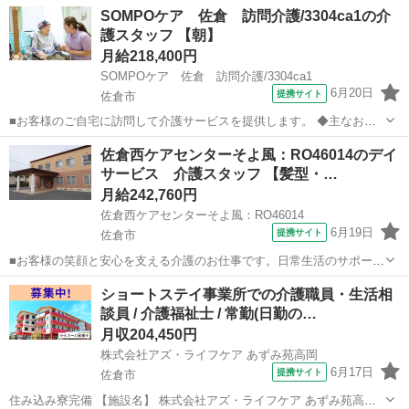
SOMPOケア 佐倉 訪問介護/3304ca1の介
護スタッフ 【朝】
月給218,400円
SOMPOケア 佐倉 訪問介護/3304ca1
6月20日
提携サイト
佐倉市
■お客様のご自宅に訪問して介護サービスを提供します。 ◆主なお仕
事： 【身体介護】食事、入浴、排泄介助 など 【生活援助】掃除、洗
千葉
佐倉市
ホームヘルパー
佐倉西ケアセンターそよ風：RO46014のデイ
濯、買い物、調理 など お一人おひとりの生活に合わせてサービス提供
サービス 介護スタッフ 【髪型・…
できるため、 ...
月給242,760円
佐倉西ケアセンターそよ風：RO46014
6月19日
提携サイト
佐倉市
■お客様の笑顔と安心を支える介護のお仕事です。日常生活のサポート
や身体介助（食事・入浴・排せつ・移乗など）をはじめ、レクリエー
千葉
佐倉市
調理師
ショートステイ事業所での介護職員・生活相
ションの企画・実施、ご利用報告などの書類作成、送迎業務など幅広
談員 / 介護福祉士 / 常勤(日勤の…
い業務を担当。チームで協力しながら、...
月収204,450円
株式会社アズ・ライフケア あずみ苑高岡
6月17日
提携サイト
佐倉市
住み込み寮完備 【施設名】 株式会社アズ・ライフケア あずみ苑高岡