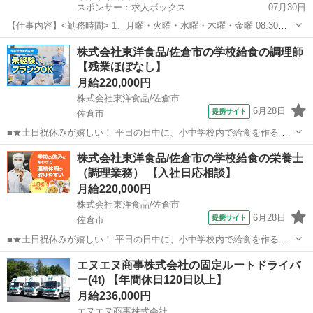
スポンサー：求人ボックス
07月30日
【仕事内容】<勤務時間> 1、月曜・火曜・水曜・木曜・金曜 08:30～
17:00 休憩60分 2、土曜 08:30～12:00 休憩なし <給与> 月額(総
正社員
株式会社東洋食品/佐倉市の学校給食の調理師
額)197,300円〜302,400円 <全員対象> 臨時手当:17,3...
【残業ほぼなし】
月給220,000円
株式会社東洋食品/佐倉市
6月28日
提携サイト
佐倉市
■★土日祝休みが嬉しい！ 平日の日中に、小中学校内で給食を作る 調
理のお仕事 学校内厨房での調理になるため、子ども達 から「美味しか
千葉
佐倉市
調理師
株式会社東洋食品/佐倉市の学校給食の栄養士
った」など、直接声を掛けて もらえたりするのも、この仕事の魅力で
（調理業務） 【入社日応相談】
す。 【仕事内容詳細】 ...
月給220,000円
株式会社東洋食品/佐倉市
6月28日
提携サイト
佐倉市
■★土日祝休みが嬉しい！ 平日の日中に、小中学校内で給食を作る 調
理のお仕事 学校内厨房での調理になるため、子ども達 から「美味しか
千葉
佐倉市
栄養士
エヌエヌ商事株式会社の固定ルートドライバ
った」など、直接声を掛けて もらえたりするのも、この仕事の魅力で
ー(4t) 【年間休日120日以上】
す。 【仕事内容詳細】 ...
月給236,000円
エヌエヌ商事株式会社