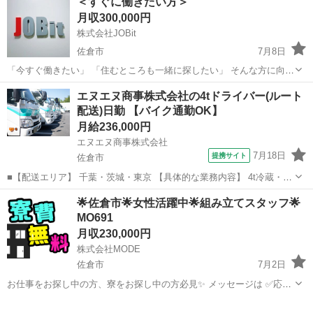
＜すぐに働きたい方＞
月収300,000円
株式会社JOBit
佐倉市
7月8日
「今すぐ働きたい」 「住むところも一緒に探したい」 そんな方に向け
たお仕事をご紹介しています。 ◆ こんな方におすすめ ・すぐに働き
千葉
佐倉市
物流
未経験
エヌエヌ商事株式会社の4tドライバー(ルート
たい ・寮付きの仕事を探している ・所持金が少ない／今月が厳しい
配送)日勤 【バイク通勤OK】
...
月給236,000円
エヌエヌ商事株式会社
7月18日
提携サイト
佐倉市
■【配送エリア】 千葉・茨城・東京 【具体的な業務内容】 4t冷蔵・冷
凍車を使用し、大手スーパーや大手飲食チェーン店、ドラッグストア
千葉
佐倉市
その他
🌟佐倉市🌟女性活躍中🌟組み立てスタッフ🌟
各店舗、工場・物流センターへの配送業務を担当していただきます。
MO691
商品の陳列作業はありません。...
月収230,000円
株式会社MODE
佐倉市
7月2日
お仕事をお探し中の方、寮をお探し中の方必見✨ メッセージは ✅応募
フロー✅を入力してからお願いします。 ＜お仕事内容＞ ファイバーの
千葉
佐倉市
その他
未経験
加工や組み立て、 検査から梱包までをお任せします！ 女性が多く活躍