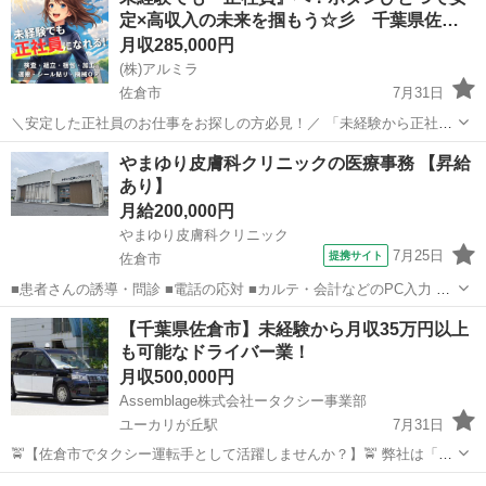
における簡単な電子部品製造のお仕事になります！ 未経験の方が始め
定×高収入の未来を掴もう☆彡 千葉県佐…
るのにうってつ...
月収285,000円
(株)アルミラ
佐倉市
7月31日
＼安定した正社員のお仕事をお探しの方必見！／ 「未経験から正社員
になれる？」 「すぐに働ける仕事が知りたい！」 「長期安定の職場で
千葉
佐倉市
工場
未経験
やまゆり皮膚科クリニックの医療事務 【昇給
働きたい！」 ⇒ そんなアナタにピッタリの正社員求人をご紹介！ ※
あり】
もちろん契...
月給200,000円
やまゆり皮膚科クリニック
7月25日
提携サイト
佐倉市
■患者さんの誘導・問診 ■電話の応対 ■カルテ・会計などのPC入力 ■
院内清掃 ■院長・看護師のサポート など 当院のお仕事にはマニュア
千葉
佐倉市
その他
【千葉県佐倉市】未経験から月収35万円以上
ルはありませんが、 その分、良いと思ったことを実行できる環境で
も可能なドライバー業！
す！ 患者さん...
月収500,000円
Assemblage株式会社ータクシー事業部
ユーカリが丘駅
7月31日
🚖【佐倉市でタクシー運転手として活躍しませんか？】🚖 弊社は「地
元密着型」の営業を行っており、佐倉駅・京成佐倉駅・ユーカリが丘
千葉
佐倉市
ユーカリが丘駅
ドライバー
未経験