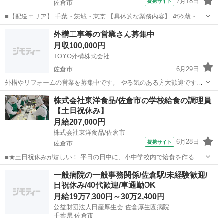
7月18日
提携サイト
佐倉市
■【配送エリア】 千葉・茨城・東京 【具体的な業務内容】 4t冷蔵・冷
凍車を使用し、大手スーパーや大手飲食チェーン店、ドラッグストア
千葉
佐倉市
その他
外構工事等の営業さん募集中
各店舗、工場・物流センターへの配送業務を担当していただきます。
月収100,000円
商品の陳列作業はありません。...
TOYO外構株式会社
佐倉市
6月29日
外構やリフォームの営業を募集中です。 やる気のある方大歓迎です。
給料は固定給+歩合です。 記載の給料は固定給のみの目安です。 歩
千葉
佐倉市
その他
株式会社東洋食品/佐倉市の学校給食の調理員
合の割合が大きいので、固定給は低めの設定です。 詳しくはお問い合
【土日祝休み】
わせください。
月給207,000円
株式会社東洋食品/佐倉市
6月28日
提携サイト
佐倉市
■★土日祝休みが嬉しい！ 平日の日中に、小中学校内で給食を作る調
理のお仕事です。 揚げパンのような定番料理はもちろん行事食・郷土
千葉
佐倉市
調理師
一般病院の一般事務関係/佐倉駅/未経験歓迎/
料理・世界の料理など、 献立種類も豊富で、料理の知識も広がりま
日祝休み/40代歓迎/車通勤OK
す。 【仕事内容詳細】 ・食材...
月給19万7,300円～30万2,400円
公益財団法人日産厚生会 佐倉厚生園病院
千葉県 佐倉市