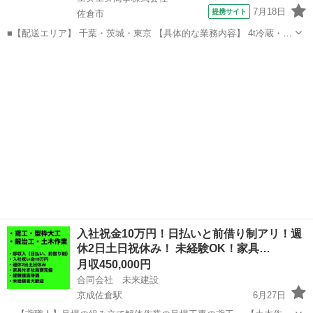
7月18日
提携サイト
佐倉市
■【配送エリア】 千葉・茨城・東京 【具体的な業務内容】 4t冷蔵・冷
凍車を使用し、大手スーパーや大手飲食チェーン店、ドラッグストア
千葉
佐倉市
その他
各店舗、工場・物流センターへの配送業務を担当していただきます。
商品の陳列作業はありません。...
入社祝金10万円！日払いと前借り制アリ！週
休2日土日祝休み！ 未経験OK！家具…
月収450,000円
合同会社 未来建設
京成佐倉駅
6月27日