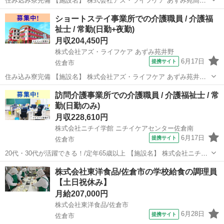
住み込み寮完備 【施設名】 株式会社アズ・ライフケア あずみ苑高岡
【勤務地】 千葉県 佐倉市 【アクセス】 佐倉駅から徒歩16分 佐倉駅/
千葉
佐倉市
介護士
ショートステイ事業所での介護職員 / 介護福
京成佐倉駅/大佐倉駅 【雇用形態】常勤(日勤のみ) 【募集職種】介護職
祉士 / 常勤(日勤+夜勤)
員・...
月収204,450円
株式会社アズ・ライフケア あずみ苑井野
6月17日
提携サイト
佐倉市
住み込み寮完備 【施設名】 株式会社アズ・ライフケア あずみ苑井野
【勤務地】 千葉県 佐倉市 【アクセス】 志津駅から徒歩8分 志津駅/
千葉
佐倉市
介護福祉士
訪問介護事業所での介護職員 / 介護福祉士 / 常
地区センター駅/ユーカリが丘駅 【雇用形態】常勤(日勤+夜勤) 【募集
勤(日勤のみ)
職種】...
月収228,610円
株式会社ニチイ学館 ニチイケアセンター佐倉南
6月17日
提携サイト
佐倉市
20代・30代が活躍できる！/定年65歳以上 【施設名】 株式会社ニチイ
学館 ニチイケアセンター佐倉南 【勤務地】 千葉県 佐倉市 【アクセ
千葉
佐倉市
介護福祉士
株式会社東洋食品/佐倉市の学校給食の調理員
ス】 佐倉駅から徒歩5分 佐倉駅/京成佐倉駅/大佐倉駅 【雇用形態】
【土日祝休み】
常勤(日...
月給207,000円
株式会社東洋食品/佐倉市
6月28日
提携サイト
佐倉市