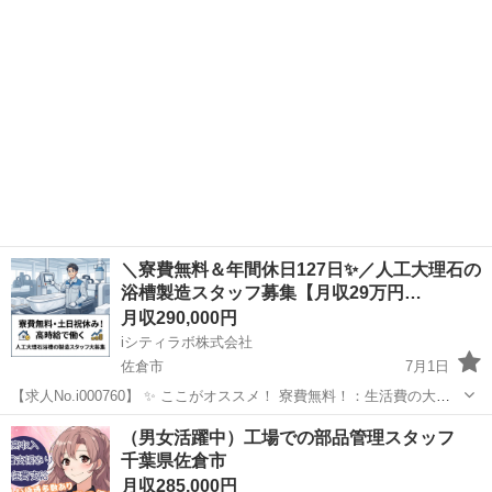
し...
＼寮費無料＆年間休日127日✨／人工大理石の
浴槽製造スタッフ募集【月収29万円…
月収290,000円
iシティラボ株式会社
佐倉市
7月1日
【求人No.i000760】 ✨ ここがオススメ！ 寮費無料！：生活費の大き
な割合を占める家賃が0円！貯金や自分のために使えるお金がぐんと増
千葉
佐倉市
その他
未経験
（男女活躍中）工場での部品管理スタッフ
えます。 年間休日127日！：土日祝がしっかり休みで、GW・夏季・冬
千葉県佐倉市
季の長期休...
月収285,000円