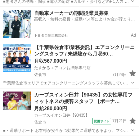
■患者さんの誘導・問診 ■電話の応対 ■カルテ・会計などのPC入力 ■
院内清掃 ■院長・看護師のサポート など 当院のお仕事にはマニュア
千葉
佐倉市
その他
自動車メーカーの期間従業員募集
ルはありませんが、 その分、良いと思ったことを実行できる環境で
高収入・無料の寮費・通勤バス等によりお金が貯まりや
す！ 患者さん...
すい環境
Ad
トヨタ自動車株式会社
【千葉県佐倉市/業務委託】エアコンクリーニ
ングスタッフ / 未経験から月収60…
月収567,000円
たすかるエアコンお掃除専門店
佐倉市
7月24日
千葉県佐倉市エリアでエアコンクリーニングスタッフを募集していま
す。 未経験から月収60万円も可能、業務委託のお仕事です。 ※形式上
千葉
佐倉市
その他
未経験
カーブスイオン臼井【90435】の女性専用フ
「契約社員」を選択していますが、実態は業務委託契約となります。
ィットネスの接客スタッフ 【ボーナ…
■ こんな方...
月給280,000円
カーブスイオン臼井【90435】
7月21日
提携サイト
佐倉市
■・運動サポート お客様が安全かつ効果的に運動できるよう、マシン
の使い方をアドバイスします。運動が初めての方や苦手な方がほとん
千葉
佐倉市
その他