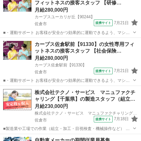
フィットネスの接客スタッフ 【研修…
月給280,000円
カーブスユーカリが丘【90244】
7月21日
提携サイト
佐倉市
■・運動サポート お客様が安全かつ効果的に運動できるよう、マシン
の使い方をアドバイスします。運動が初めての方や苦手な方がほとん
千葉
佐倉市
その他
カーブス佐倉駅前【91330】の女性専用フィ
どなので、難しい指導はありません。「今日はこの動きを意識しまし
ットネスの接客スタッフ 【社会保険…
ょう！」といったお声がけをしながら、...
月給280,000円
カーブス佐倉駅前【91330】
7月21日
提携サイト
佐倉市
■・運動サポート お客様が安全かつ効果的に運動できるよう、マシン
の使い方をアドバイスします。運動が初めての方や苦手な方がほとん
千葉
佐倉市
その他
株式会社テクノ・サービス マニュファクチ
どなので、難しい指導はありません。「今日はこの動きを意識しまし
ャリング【千葉県】の製造スタッフ（組立…
ょう！」といったお声がけをしながら、...
月給230,000円
株式会社テクノ・サービス マニュファクチャリング【千葉県】
7月18日
提携サイト
佐倉市
■製造業や工場での作業（組立・加工・目視検査・機械操作など） 具
体的には・・・ 製品に不備がないか目視チェック 部品を機械にセット
千葉
佐倉市
倉庫管理
自動車メーカーの期間従業員募集