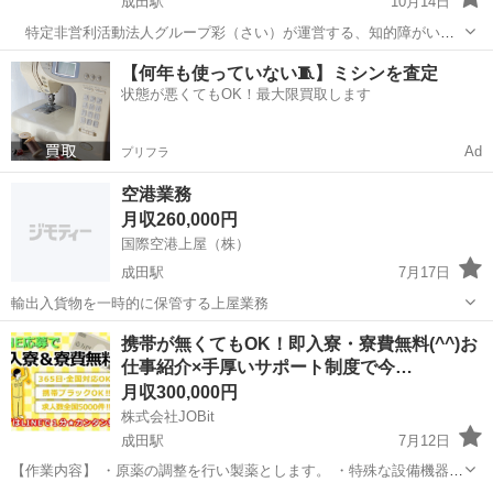
成田駅
10月14日
特定非営利活動法人グループ彩（さい）が運営する、知的障がい者
や発達障がい者の方々が日中に通所する生活介護事業所「生活工房」
千葉
成田市
成田駅
その他
未経験
【何年も使っていない🧵】ミシンを査定
（定員20名）の常勤の正職員（生活支援員）を募集しています。 知
状態が悪くてもOK！最大限買取します
的障がい者や発達障がい者の方...
Ad
プリフラ
空港業務
月収260,000円
国際空港上屋（株）
成田駅
7月17日
輸出入貨物を一時的に保管する上屋業務
千葉
成田市
成田駅
その他
業務
携帯が無くてもOK！即入寮・寮費無料(^^)お
仕事紹介×手厚いサポート制度で今…
月収300,000円
株式会社JOBit
成田駅
7月12日
【作業内容】 ・原薬の調整を行い製薬とします。 ・特殊な設備機器の
操作を業務として実施します。 ・資材倉庫から製造現場への資材の搬