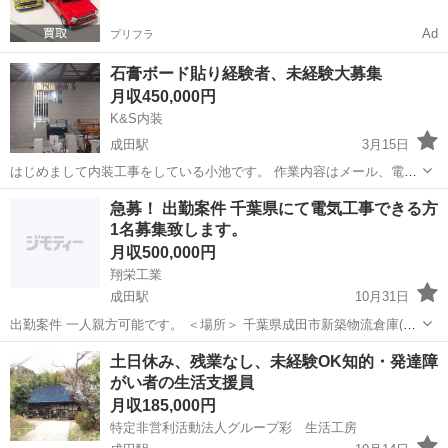
Ad
プリフラ
石膏ボード貼り経験者、未経験大募集
月収450,000円
K&S内装
成田駅
3月15日
はじめまして内装工事をしている小池です。 作業内容はメール、電話
で詳しく説明します。女性でも大歓迎です。 やる気次第でかなり稼げ
千葉
柏市
成田駅
内装職人
急募！ 出勤案件 千葉県にて電気工事できる方
ます。 よろしくお願いします。
1名募集致します。
月収500,000円
翔栄工業
成田駅
10月31日
出勤案件 一人親方可能です。 ＜場所＞ 千葉県成田市新築物流倉庫(イ
ンター降りてすぐ) ＜内容＞ スラブの墨出し、インサート、スラブ配
千葉
成田市
成田駅
その他
一人親方
土日休み、残業なし、未経験OK知的・発達障
管 ＜期間＞11/6～2026年5月まで ＜人数＞1人 ＜金額＞ 25000円+交...
がい者の生活支援員
月収185,000円
特定非営利活動法人グループ彩 生活工房