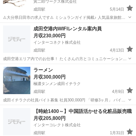
寅二郎ワークス株式会社
成田駅
5月14日
⚠️大分県日田市の求人です⚠️ ミシュランガイド掲載♪ 人気温泉旅館ホ
テル250選 口コミランキング九州第1位！ 九州エリア年間予約ランキ
千葉
成田市
成田駅
調理師
退職金
成田空港内WIFIレンタル案内員
ング第9位 クチコミアワード受賞✨ 誰もが憧れる、あの4つ...
月収230,000円
インターコネクト株式会社
成田駅
4月13日
成田空港エリア内でのお仕事！ たくさんの方とコミュニケーション取
れるチャンス！ 全く経験不要なWIFI受付レンタルスタッフ 事前予
千葉
成田市
成田駅
その他
ラーメン
約、当日問い合わせ、WIFI機返却受付などの対応をお任せします ※お
月収300,000円
客様の...
極濃タンメン成田イチラク
成田駅
4月9日
成田イチラクの社員バイト募集 社員300,000円 「研修3ヶ月」 バイト
1,000円~1200円 16歳からどんな方でも一緒に働ける方今したらお電話
千葉
成田市
成田駅
飲食
16歳
【時給1400～】中国語活かせる化粧品販売職
宜しくお願いします！ 090-1764-1189 ↑↑↑↑↑↑↑↑...
月収205,800円
インターコレクト株式会社
成田駅
1月31日