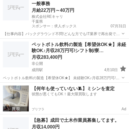
一般事務
の配達するシンプルなお仕事です...
月給22万円～40万円
株式会社REキャリ
千葉県
スポンサー：求人ボックス
07月31日
【仕事内容】バックグラウンド不問!どんな方でもIT業界で再出発でき
る 全ての人が新たなキャリアを手にする 誰もがもう一度、人生をリス
正社員
ペットボトル飲料の製造【希望休OK★】未経
タートできる場所… バックグラウンドは一切問いません! 株式会社RE
験OK♪月収28万円可/シフト制/寮…
キャリア(REキャリ)では、こ...
月収283,400円
非公開
成田駅
4月10日
ペットボトル飲料の製造【希望休OK★】 未経験OK♪月収28万円可/シ
フト制/寮完備！ ＊〜〜*〜〜＊〜〜*〜〜＊ ＼＼希望休OK☆／／ 月8
千葉
富里市
成田駅
工場
未経験
【何年も使っていない🧵】ミシンを査定
～9日休み！ さらに希望休日 1～2日程度申請OK！ ＊〜〜*...
状態が悪くてもOK！最大限買取します
Ad
プリフラ
【急募】成田で土木作業員募集してます。
月収14,000円