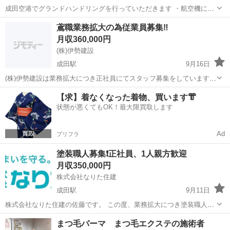
成田空港でグランドハンドリングを行っていただきます ・航空機に専
用の機材装着 ・貨物及び手荷物の搭降載作業 ・けん引車両で貨物及び
千葉
成田市
成田駅
その他
業務
鳶職業務拡大の為従業員募集‼️
手荷物の搬送 ・上記に附帯した作業全般 ＊一人で作業ができる...
月収360,000円
(株)伊勢建設
成田駅
9月16日
(株)伊勢建設は業務拡大につき正社員にてスタッフ募集をしています。
未経験でもOKです。手に職を持つプロの職人を目指しましょう！ 足
千葉
富里市
成田駅
鳶職
業務
【求】着なくなった着物、買います👘
場・玉掛け等の資格がある方歓迎です。 【募集要項】 仕事内容 鳶職
状態が悪くてもOK！最大限買取します
人 応募資格 18～...
Ad
プリフラ
塗装職人募集❗️正社員、1人親方歓迎
月収350,000円
株式会社なりた住建
成田駅
9月11日
株式会社なりた住建の佐藤です。 この度、業務拡大につき塗装職人募
集致します。 連絡待ってます！ 募集資格 ・学歴・年齢・性別不問 ・
千葉
成田市
成田駅
その他
業務
まつ毛パーマ まつ毛エクステの施術者
経験者優遇(人柄重視😊) ・経験者の方要相談(オラオラ系はごめんなさ