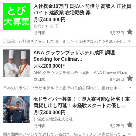
募集!!
千葉
成田市
成田駅
インストラクター
入社祝金10万円 日払い 前借り 高収入 正社員
バイト 建設業 在宅勤務 募…
月収400,000円
合同会社 心千
成田駅
9月23日
足場鳶、正社員をご紹介して頂けましたら 紹介料1人につき20万円お
支払いできますので ご紹介もお待ちしております✨✨ ○正社員（18歳
千葉
富里市
成田駅
土木
業務
ANA クラウンプラザホテル成田 調理
以上男性 未経験大歓迎 他不問） ○週1からのアルバイト（18歳〜22
Seeking for Culinar…
歳まで） ○在宅ワ...
月収200,000円
ANA クラウンプラザホテル成田 ANA Crowne Plaza Hotel Narita
成田駅
8月24日
日本のクラウンプラザホテルでは旅行の目的を問わず、優れたホスピ
タリティとサービスを求めるお客様を歓迎しています。 ANAクラウン
千葉
成田市
成田駅
調理師
4tドライバー募集！！即入寮可能な社宅！車
プラザホテル成田は、空港に近いロケーションであり、ビジネスのお
両貸し出し可能！未経験スタートに優し…
客様も多く、また、近隣には参拝者...
月収300,000円
伸栄総合物流株式会社
成田駅
9月25日
関東圏内をメインで配送しているので、毎日ちゃんとお家に帰って休