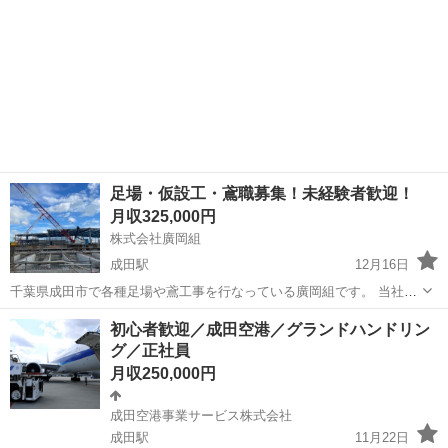
足場・仮設工・鳶職募集！未経験者歓迎！
月収325,000円
株式会社廣岡組
成田駅
12月16日
千葉県成田市で各種足場や鳶工事を行なっている廣岡組です。 当社で
は経験者から未経験者まで幅広く募集しております。 鳶職と言うと危
千葉
成田市
成田駅
鳶職
未経験
初心者歓迎／成田空港／グランドハンドリン
険なイメージを持たれる方も多いと思いますが、ゼネコン様は勿論、
グ／正社員
当社コンプライアンスに基づき安...
月収250,000円
成田空港事業サービス株式会社
成田駅
11月22日