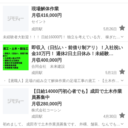
発注管理業務など、基本的な栄養士のお仕事に従事していただきま
正社員
現場解体作業
す。 住宅手当や家族手当など、嬉しい手当が充実 生活面をサポートし
月収416,000円
て下さるので月々安心感を得やすいです 定年...
セイント
成田駅
5月26日
未経験者大歓迎！！！ 日給16000円！ 独立を考えている方、 稼ぎたい
必見！！！！！ 基本的に現場への直行直帰となります。 突然ですが以
千葉
成田市
成田駅
その他
未経験
即収入（日払い・前借り制アリ）！入社祝い
下の方は当社に適性があります！ ・将来独立を考えている方 ・今から
金10万円！ 週休2日土日休み！未経験…
手に職...
月収400,000円
合同会社 未来建設
成田駅
5月1日
・【鳶職人】足場の組み立て解体作業の足場工事の鳶工 ・【土木作業
員】公共事業や舗装などの一般土木工事 ・【鍛冶工・溶接工】プラン
千葉
成田市
成田駅
土木
未経験
【日給14000円初心者でも】成田で土木作業
ト内での溶接などの鍛冶職人、鍛冶屋（アーク溶接、ガス溶接などの
員募集中
資格者大歓迎） ※鳶工か土木作業...
月収280,000円
株式会社コーシン
成田駅
4月30日
初めまして。 成田市で土木作業員募集です。 外構、舗装、なんでもや