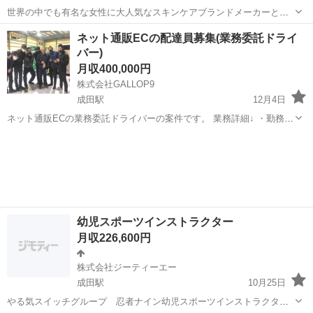
世界の中でも有名な女性に大人気なスキンケアブランドメーカーとな
ります！ スキンケア、化粧品などにご興味あるの方、中国語話せる方
千葉
成田市
成田駅
その他
ネット通販ECの配達員募集(業務委託ドライ
ぜひ応募してみてください！ 経験ないから不安な方いらっしゃると思
バー)
いますが、事前オンライ...
月収400,000円
株式会社GALLOP9
成田駅
12月4日
ネット通販ECの業務委託ドライバーの案件です。 業務詳細↓ ・勤務地
千葉県成田市 ・勤務時間 7時〜20時前後(終わりじまい) ・休日 希望休
千葉
成田市
成田駅
ドライバー
業務委託
シフト制になります ・給与条件 完...
幼児スポーツインストラクター
月収226,600円
株式会社ジーティーエー
成田駅
10月25日
やる気スイッチグループ 忍者ナイン幼児スポーツインストラクター