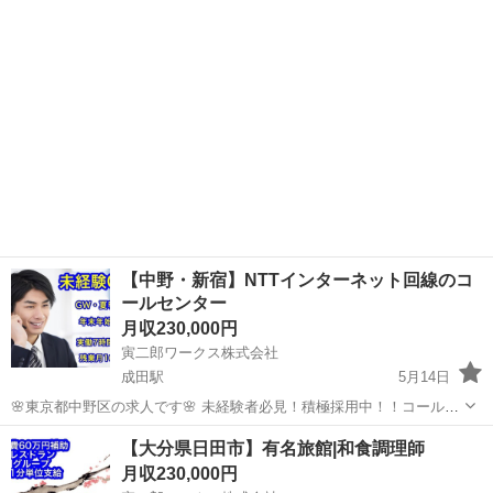
り経験、知識も豊富で色々な料理も学べる環境です。
【中野・新宿】NTTインターネット回線のコ
ールセンター
月収230,000円
寅二郎ワークス株式会社
成田駅
5月14日
🌸東京都中野区の求人です🌸 未経験者必見！積極採用中！！コールセ
ンタースタッフ増員決定♪ 分からないことがあっても、周りにいる先
千葉
成田市
成田駅
コールセンター
成果報酬
【大分県日田市】有名旅館|和食調理師
輩や上司が時間をかけて丁寧に教えてくれるので、仕事や会社にも、
月収230,000円
すぐに馴染めます✨ ...