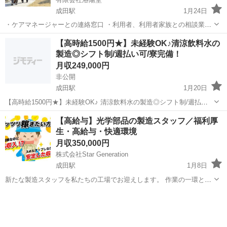
成田駅
1月24日
・ケアマネージャーとの連絡窓口 ・利用者、利用者家族との相談業務
・デイサービスでの介護、送迎業務 ご利用者さま、そしてご家族さま
千葉
成田市
成田駅
その他
【高時給1500円★】未経験OK♪清涼飲料水の
のお話をおうかがいして、よりよい毎日をすごせるようなご提案や、
製造◎シフト制/週払い可/寮完備！
ケアマネージャーさんへ...
月収249,000円
非公開
成田駅
1月20日
【高時給1500円★】未経験OK♪ 清涼飲料水の製造◎シフト制/週払い
可/寮完備！ ＊〜〜〜＊〜〜〜＊〜〜〜＊ スピード選考☆即日面接OK
千葉
富里市
成田駅
工場
未経験
【高給与】光学部品の製造スタッフ／福利厚
＊〜〜〜＊〜〜〜＊〜〜〜＊ ＜★☆おすすめポイント☆★＞ ...
生・高給与・快適環境
月収350,000円
株式会社Star Generation
成田駅
1月8日
新たな製造スタッフを私たちの工場でお迎えします。 作業の一環とし
て、生産性を向上させ、最高の品質を保つことが求められます。 経験
千葉
成田市
成田駅
半導体
社会保険
がない方でも、しっかりとしたサポート体制があるため、安心してご
応募ください 1.製...