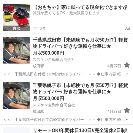
る感じです！ 気になった方コメントよろしくお願いします！ 働きやす
千葉
成田市
成田駅
土木
土木作業員
【おもちゃ】家に眠ってる現金化できます💰
いと思います。
状態が悪くてもOK！最大限買取します
Ad
プリフラ
千葉県成田市【未経験でも月収50万!?】軽貨
物ドライバー/ 好きな運転を仕事に★
月収500,000円
スズケン自動車合同会社
成田駅
4月27日
＜＜ 千葉県成田市付近での軽貨物ドライバー ＞＞ ◆仕事内容 軽自
動車（AT限定可）を使用し、主に個人宅や企業様に「通販サイト・ネ
千葉
成田市
成田駅
ドライバー
未経験
千葉県銚子市【未経験でも月収50万!?】軽貨
ットスーパーの品物」や「ウォーターサーバーの水」などを小型荷物
物ドライバー/ 好きな運転を仕事に★
の配達するシンプルなお仕事です...
月収500,000円
スズケン自動車合同会社
成田駅
4月27日
＜＜ 千葉県銚子市付近での軽貨物ドライバー ＞＞ ◆仕事内容 軽自
動車（AT限定可）を使用し、主に個人宅や企業様に「通販サイト・ネ
千葉
成田市
成田駅
ドライバー
未経験
リモートOK/年間休日130日!/完全週休2日制/
ットスーパーの品物」や「ウォーターサーバーの水」などを小型荷物