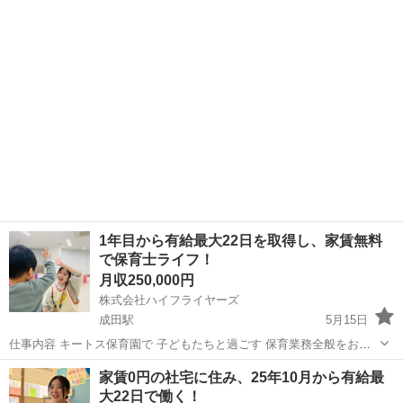
千葉
成田市
成田駅
工場
業務
入出（バイアル、アルミキャップ、ゴム栓等） ・洗浄機を用いたバイ
アルの洗浄作業 ...
1年目から有給最大22日を取得し、家賃無料
で保育士ライフ！
月収250,000円
株式会社ハイフライヤーズ
成田駅
5月15日
仕事内容 キートス保育園で 子どもたちと過ごす 保育業務全般をお任
せします。 当園は「手ぶら登園」が特徴。 おむつ、洋服、歯ブラシな
千葉
成田市
成田駅
保育士
時短
家賃0円の社宅に住み、25年10月から有給最
どを 園が用意。 保護者の負担を軽減し、 保育士は子どもとの ふれあ
大22日で働く！
い...