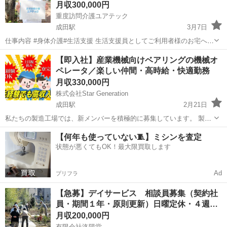
月収300,000円
重度訪問介護ユアテック
成田駅
3月7日
仕事内容 #身体介護#生活支援 生活支援員としてご利用者様のお宅へ訪
問し、身体介護や生活のサポートをするお仕事です！ 具体的には ・食
千葉
成田市
成田駅
ホームヘルパー
未経験
【即入社】産業機械向けベアリングの機械オ
事介助、入浴介助、排泄介助などの身体介護 ・調理、掃除、洗濯...
ペレータ／楽しい仲間・高時給・快適勤務
月収330,000円
株式会社Star Generation
成田駅
2月21日
私たちの製造工場では、新メンバーを積極的に募集しています。 製造
プロセスにおいて、品質と効率を重視しながらチームと協力し、優れ
千葉
富里市
成田駅
半導体
未経験
【何年も使っていない🧵】ミシンを査定
た製品作りに貢献していただきます。 未経験の方でも、手厚い研修と
状態が悪くてもOK！最大限買取します
サポートが整っているため、安心...
Ad
プリフラ
【急募】デイサービス 相談員募集（契約社
員・期間１年・原則更新）日曜定休・４週…
月収200,000円
有限会社洛陽堂