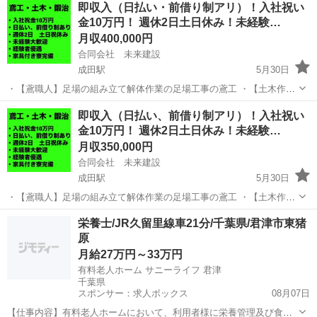
即収入（日払い・前借り制アリ）！入社祝い
金10万円！ 週休2日土日休み！未経験…
月収400,000円
合同会社 未来建設
成田駅
5月30日
・【鳶職人】足場の組み立て解体作業の足場工事の鳶工 ・【土木作業
員】公共事業や舗装などの一般土木工事 ・【型枠大工】大規模工事で
千葉
成田市
成田駅
土木
未経験
即収入（日払い、前借り制アリ）！入社祝い
の仕事がメインになります。 ・【鍛冶工・溶接工】プラント内での溶
金10万円！ 週休2日土日休み！未経験…
接などの鍛冶職人、鍛冶屋（アーク...
月収350,000円
合同会社 未来建設
成田駅
5月30日
・【鳶職人】足場の組み立て解体作業の足場工事の鳶工 ・【土木作業
員】公共事業や舗装などの一般土木工事 ・【型枠大工】大規模工事で
千葉
成田市
成田駅
鳶職
未経験
栄養士/JR久留里線車21分/千葉県/君津市東猪
の仕事がメインになります。 ・【鍛冶工・溶接工】プラント内での溶
原
接などの鍛冶職人、鍛冶屋（アーク...
月給27万円～33万円
有料老人ホーム サニーライフ 君津
千葉県
スポンサー：求人ボックス
08月07日
【仕事内容】有料老人ホームにおいて、利用者様に栄養管理及び食材