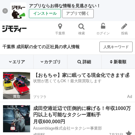
アプリならお得な情報を見逃さない！
インストール
アプリで開く
千葉県
検索
ログイン
投稿
千葉県 成田駅の全ての正社員の求人情報
人気キーワード
エリア
カテゴリ
詳細
新着順
【おもちゃ】家に眠ってる現金化できます💰
状態が悪くてもOK！最大限買取します
Ad
プリフラ
成田空港近辺で圧倒的に稼げる！年収1000万
円以上も可能なタクシー運転手
月収600,000円
Assemblage株式会社ータクシー事業部
成田駅
7月31日