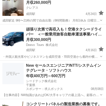
月収260,000円
い🙏) 雇用形態 ...
クレアス
成田駅
4月24日
成田駅近 9時〜21時の間で自由出勤（8時間勤務） 月8日休み 日曜日休
みOK 長期休暇OK 髪型、服装、自由 フリーランス（業務委託）
千葉
成田市
成田駅
美容師
フリーランス
頑張り次第で高収入も！空港タクシードライ
バー ＜一般乗用旅客自動車運送事業ハイ…
月収300,000円
Deevo Tours 株式会社
成田駅
4月16日
・外国人観光客やビジネスマンを成田空港・羽田空港から都内や横
浜、千葉県内のホテル・オフィスに送迎するお仕事です。 ・実サービ
千葉
成田市
成田駅
サービス業
タクシードライバー
New セールスエンジニア/NTT/システムイン
ス時間は１日１～５時間程度で、自由な時間が非常に多 い仕事です。
テグレータ・ソフトハウス
・目的地は事前に決まって...
年収400万円～600万円
シードテック株式会社
千葉県
スポンサー：求人ボックス
08月08日
【仕事内容】NW知識があればOK/大手キャリアの最上流へ。顧客の意
思決定に伴走するセールスエンジニア「残業月10〜15h/在宅有」 仕事
正社員
コンクリートパネルの製造業務の募集です。
内容: 技術の先にある、顧客の課題解決へ。 単なる構築・運用で終わ