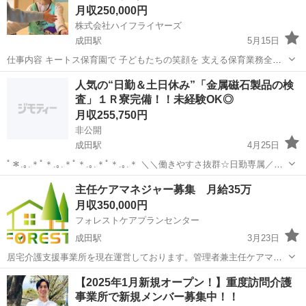
月収250,000円
株式会社ハイフライヤーズ
成田駅
5月15日
仕事内容 キートス保育園で 子どもたちの笑顔を 支える保育業務全般
をお願いします。 当園の「手ぶら登園」は、 おむつ、歯ブラシ、洋服
千葉
成田市
成田駅
保育士
業務
人気の“日勤＆土日休み”「金属磁石製品の検
などを 園が準備。 保護者の負担が減り、 保育士は子どもとの 時間に
査」１Ｒ寮完備！！未経験OK◎
専...
月収255,750円
非公開
成田駅
4月25日
ﾟ＊.｡.＊ﾟ＊.｡.＊ﾟ＊.｡.＊ﾟ＊.｡.＊ ＼＼働きやすさ抜群☆日勤専属／／
「金属磁石製品の検査」 ﾟ＊.｡.＊ﾟ＊.｡.＊ﾟ＊.｡.＊ﾟ＊.｡.＊ ～未経験
千葉
成田市
成田駅
工場
未経験
主任ケアマネジャー募集 月給35万
OK◎日勤でも、 しっかり稼げます！～ ...
月収350,000円
フォレストケアプランセンター
成田駅
3月23日
居宅介護支援事業所を現在運営しております。管理者兼主任ケアマネ
ジャーの方を募集します。同じ建物に訪問看護ステーションを併設し
千葉
成田市
成田駅
ケアマネージャー
ケアマネジャー
【2025年1月新規オープン！】重度訪問介護
ている為プランの依頼は比較的医療の必要な方が多めかと思います。
事業所で新規メンバー募集中！！
社用車貸与。自身で業務の管理が出来れば...