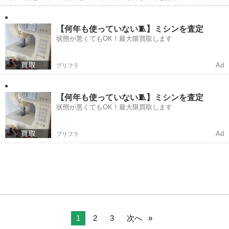
むことができます。 社宅は独身者向け～ファミリー向けまで揃ってお
千葉
成田市
成田駅
ドライバー
社宅
り、即入居できます。 未経験者でも安心して仕事が覚えられるよう
に、しっかりとした教育カリキュラ...
【何年も使っていない🧵】ミシンを査定
状態が悪くてもOK！最大限買取します
Ad
プリフラ
【何年も使っていない🧵】ミシンを査定
状態が悪くてもOK！最大限買取します
Ad
プリフラ
1
2
3
次へ