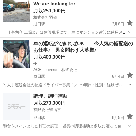
We are looking for …
らせない。大手キャリアの最先...
月収250,000円
株式会社羽儀
成田駅
3月8日
・仕事内容 工場または建設現場にて、主にマンション建設に使用され
るコンクリートパネルを製造します。 ・求人 男性、女性の、アルバイ
千葉
富里市
成田駅
プラント設計
業務
車の運転ができればOK！ 今人気の軽配送の
トも雇用可能です。 経験関係なく努力する人材を求めています。 外国
お仕事♪ 男女問わず大募集♪
人も問題なく就職可能です。...
月収400,000円
ACE xpress 株式会社
成田駅
9月4日
＼大手運送会社の配送ドライバー募集！／ ＊年齢・性別・経験ぜ～ん
ぶ不問！ ＊週払い・前払いＯＫ♪ ＊ネット通販の急増により、給与も
千葉
成田市
成田駅
配送
未経験
調理、調理補助
ＵＰ♪ 【仕事内容】 朝、車に荷物を積み込んで配達先にＧＯ♪ ポスト
月収270,000円
投函でき...
有限会社鰻福亭
成田駅
8月5日
和食をメインとした料理の調理、板長の調理補助と多岐に渡って色々
な料理の仕込からお願いしています。 また板長は長年和食に培ってお
千葉
成田市
成田駅
飲食