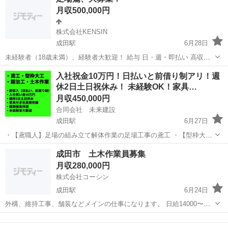
り。 経験者、未経験者どちらも大歓迎 もし興味ある方は連絡お待ちし
月収500,000円
てます。 現場は千葉県、...
株式会社KENSIN
成田駅
6月28日
未経験者（18歳未満）、経験者大歓迎！ 給与 日・週・即払い 高収入
日給14,000円～20,000円 各種手当あります。 経験者の方は要相談 ◆
千葉
富里市
成田駅
鳶職
入社祝金10万円！日払いと前借り制アリ！週
昇給随時あり ◆社会保険完備 ◆残業手当あり...
休2日土日祝休み！ 未経験OK！家具…
月収450,000円
合同会社 未来建設
成田駅
6月27日
・【鳶職人】足場の組み立て解体作業の足場工事の鳶工 ・【型枠大
工】大規模工事での仕事がメインになります。 ・【鍛冶工・溶接工】
千葉
成田市
成田駅
鳶職
未経験
成田市 土木作業員募集
プラント内での溶接などの鍛冶職人、鍛冶屋（アーク溶接、ガス溶接
月収280,000円
などの資格者大歓迎） ・【土木作業員...
株式会社コーシン
成田駅
6月24日
外構、維持工事、舗装などメインの仕事になります。 日給14000〜で
交通費別途支給。 気になる方メッセージお願い致します！
千葉
成田市
成田駅
土木