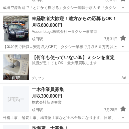
成田空港近辺で「とにかく稼げる」タクシー運転手求人💰 「タクシー
業界って実際どれくらい稼げるの？」 「安定した収入を得つつ、高収
千葉
成田市
成田駅
ドライバー
未経験
未経験者大歓迎！遠方からの応募もOK！
入を目指せる仕事を探している！」 そんなあなたに最適なチャンス！
月収600,000円
🚖成田空港周辺...
Assemblage株式会社ータクシー事業部
成田駅
7月31日
【🚕40代で転職→安定収入GET】 タクシー業界で月収５０万円以上の
実績も！ ※実際の成功事例をご紹介中※ ＼成田空港利用者をターゲッ
千葉
成田市
成田駅
ドライバー
未経験
【何年も使っていない🧵】ミシンを査定
トに、高収入を実現／ ＼未経験者歓迎！遠方から入寮希望もOK／🚖💰
状態が悪くてもOK！最大限買取します
成田...
Ad
プリフラ
土木作業員募集
月収300,000円
株式会社新道興業
成田駅
7月28日
外構工事、舗装工事、構造物工事など土木全般になります。日曜、祝
日は休みで土曜も休みありです。 社会保険、厚生年金、退職金制度あ
千葉
成田市
成田駅
土木
足場鳶、大募集！