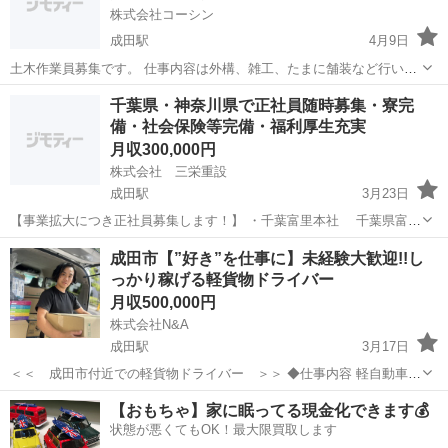
株式会社コーシン
成田駅
4月9日
土木作業員募集です。 仕事内容は外構、雑工、たまに舗装など行いま
す 日給14000〜で相談受け付けてます。
千葉
成田市
成田駅
土木
土木作業員
千葉県・神奈川県で正社員随時募集・寮完
備・社会保険等完備・福利厚生充実
月収300,000円
株式会社 三栄重設
成田駅
3月23日
【事業拡大につき正社員募集します！】 ・千葉富里本社 千葉県富
里、八街、四街道、酒々井、成田、多古、大栄、佐原、印西、安食
千葉
富里市
成田駅
機械
重量
成田市【”好き”を仕事に】未経験大歓迎!!し
近辺 従業員募集中！ 【応募従業員】 ・重量鳶経験者 ...
っかり稼げる軽貨物ドライバー
月収500,000円
株式会社N&A
成田駅
3月17日
＜＜ 成田市付近での軽貨物ドライバー ＞＞ ◆仕事内容 軽自動車
（AT限定可）を使用し、主に個人宅や企業様に「通販サイト・ネット
千葉
成田市
成田駅
ドライバー
未経験
【おもちゃ】家に眠ってる現金化できます💰
スーパーの品物」や「ウォーターサーバーの水」などを小型荷物の配
状態が悪くてもOK！最大限買取します
達するシンプルなお仕事です...