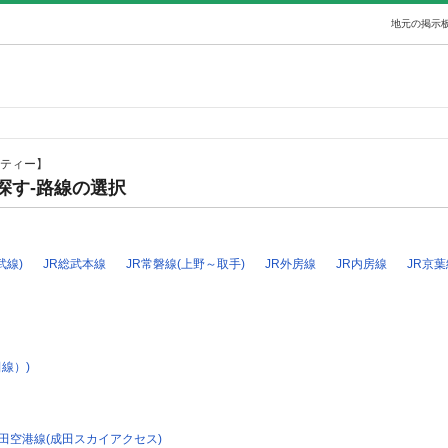
地元の掲示板
ティー】
探す-路線の選択
武線)
JR総武本線
JR常磐線(上野～取手)
JR外房線
JR内房線
JR京葉
線）)
田空港線(成田スカイアクセス)