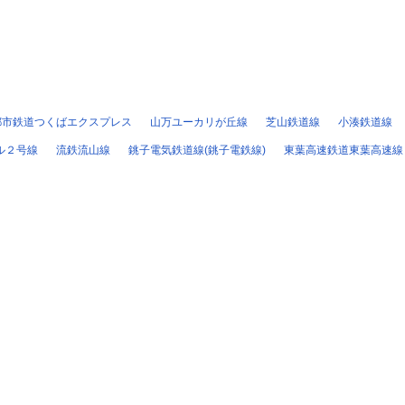
都市鉄道つくばエクスプレス
山万ユーカリが丘線
芝山鉄道線
小湊鉄道線
ル２号線
流鉄流山線
銚子電気鉄道線(銚子電鉄線)
東葉高速鉄道東葉高速線