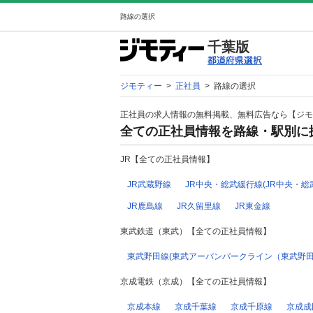
路線の選択
千葉版
ジモティー
>
正社員
>
路線の選択
正社員の求人情報の無料掲載、無料広告なら【ジモ
全ての正社員情報を路線・駅別に
JR【全ての正社員情報】
JR武蔵野線
JR中央・総武緩行線(JR中央・総
JR鹿島線
JR久留里線
JR東金線
東武鉄道（東武）【全ての正社員情報】
東武野田線(東武アーバンパークライン（東武野田
京成電鉄（京成）【全ての正社員情報】
京成本線
京成千葉線
京成千原線
京成成