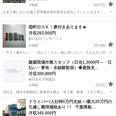
大島町
4月27日
土木工事における施工管理兼現場作業員を担当していただきます。 ・
現場での作業業務 ・工事の進捗確認および工程の調整 ・作業内容の確
東京
大島町
営業
認および安全管理 ・現場スタッフへの指示や連携 ・施工に関わる業務
⑩即日ＯＫ！寮付きあります🔥
全般 【...
月収283,000円
株式会社ワンモバイル
大島町
3月19日
「今すぐ働きたい」 「住むところも一緒に探したい」 そんな方に向け
たお仕事をご紹介しています。 ◆ こんな方におすすめ ・すぐに働き
東京
大島町
物流
建築現場作業スタッフ（日当1,3000円～・日
たい ・寮付きの仕事を探している ・所持金が少ない／今月が厳しい
払い・寮有・未経験歓迎）◆資格支…
...
月収300,000円
株式会社片岡建設
大島町
2月2日
当社は、横浜市都筑区に事務所を構え、管工事・解体・土木工事な
ど、幅広い建築現場に携わっています。 事業拡大に伴い、建築現場作
東京
大島町
その他
未経験
ドライバー/入社時5万円支給！/最大20万円の
業スタッフを募集しています。 未経験の方でも安心してスタートでき
引越し費用補助あり！/ 千葉県船…
るよう、入社後は代表や先輩社員と...
月収345,000円