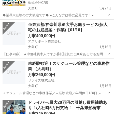
株式会社CRS
大島町
3月27日
◆業界未経験の方大歓迎です◆ ●こんな方は特に必見です！●
⇓ ・そろそろ手に職をつけたい方！ ・安定したお給料が欲
東京
大島町
機械
未経験
※東京都/神奈川県※大手お庭サービス(個人
しい方！ ・即日面接、即入社、即勤務したい方！ ◎雇用形態◎ ・正
宅のお庭提案・作業)【01/16】
社員...
月収400,000円
アズサポート株式会社
大島町
1月16日
【仕事内容】 ★中途社員求人ですが委託請負にご興味ある方もお問い
合わせください！ ★未経験の方もお問い合わせください！ 庭の草むし
東京
大島町
その他
未経験
未経験歓迎！スケジュール管理などの事務作
りをしてほしい 空地の草刈りをしてほしい 実家の除草作業をしてほし
業 （大島町）
い 庭に除草...
月収260,000円
リライズ株式会社
大島町
1月16日
スケジュール管理などの事務作業／未経験歓迎／年間休日120日 未経
験歓迎！スケジュール管理などの事務作業 （大島町） 職種 [正]一般事
東京
大島町
その他
未経験
ドライバー/最大20万円の引越し費用補助あ
務職 給与 [正]月給26万円～50万円 勤務時間 [正]0...
り！/入社時5万円支給！ 千葉県船橋市
月収345,000円