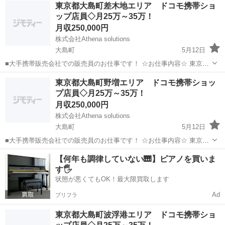
東京
大島町
その他
東京都大島町差木地エリア ドコモ携帯ショ
作説明など行っていただきます。 こんな方を大大大募集しています！
ップ店員◇月25万～35万！
【新しいことに...
月収250,000円
株式会社Athena solutions
大島町
5月12日
■大手携帯販売会社での販売員のお仕事です！ ☆お仕事内容☆ 東京都
大島町差木地を中心にドコモ携帯ショップでお客様への販売や携帯の
東京
大島町
その他
東京都大島町野増エリア ドコモ携帯ショッ
操作説明など行っていただきます。 こんな方を大大大募集していま
プ店員◇月25万～35万！
す！ 【新しいこと...
月収250,000円
株式会社Athena solutions
大島町
5月12日
■大手携帯販売会社での販売員のお仕事です！ ☆お仕事内容☆ 東京都
大島町野増を中心にドコモ携帯ショップでお客様への販売や携帯の操
東京
大島町
ルートセールス
【何年も調律していない🎹】ピアノを買いま
作説明など行っていただきます。 こんな方を大大大募集しています！
す🖐️
【新しいことに...
状態が悪くてもOK！最大限買取します
Ad
プリフラ
東京都大島町波浮港エリア ドコモ携帯ショ