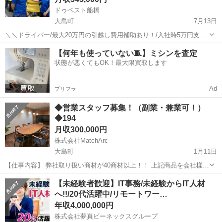
ドゥベスト船橋
大島町
7月13日
＼＼ドライバー/最大20万円の引越し費用補助あり！/入社時5万円支
給！／／ 【ポイント】 ◇賞与年2回！ ◇引越し補助金最大20万円！！
東京
大島町
ドライバー
週休3日制
【何年も使っていない🧵】ミシンを査定
勤務地は株式会社ドゥベスト船橋（千葉県船橋市）となっておりま
状態が悪くてもOK！最大限買取します
す。 面接は...
Ad
プリフラ
◆営業スタッフ募集！（副業・兼業可！）
◆194
月収300,000円
株式会社MatchArc
大島町
1月11日
【仕事内容】 弊社取り扱い商材が40商材以上！！ 上記商品を会社樣や
店舗様に販売していただくお仕事です！ ①【販売しやすい商材】 初期
東京
大島町
営業
リモートワーク
【未経験者歓迎】IT事務/未経験からIT人材
費用がほぼすべて無料。店舗に提案しやすい商材です! また認知度高い
へ!!/20代活躍中/リモートワー…
サービスで...
年収4,000,000円
株式会社夢真ビーネックスグループ