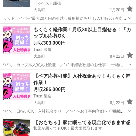
ドゥベスト船橋
大島町
1月20日
＼＼ドライバー/最大20万円の引越し費用補助あり！/入社時5万円支
給！／／ 【ポイント】 ◇賞与年2回！ ◇引越し補助金最大20万円！！
東京
大島町
ドライバー
週休3日制
もくもく軽作業！月収30以上目指せる！「カ
勤務地は株式会社ドゥベスト船橋（千葉県船橋市）となっておりま
ップル応募OK」
す。 面接は...
月収303,000円
Trust 製造
大島町
8月22日
*+*＼ カップル入寮入社歓迎 ／*+* 未経験歓迎のお仕事！ 一緒に住
める社宅も完備！！ 下記の簡単作業をお願いします！ ♦︎マシンオペレ
東京
大島町
その他
未経験
【ペア応募可能】入社祝金あり！もくもく軽
ーター♦︎ →マシンに部品や材料を入れ、ボタンをポチッと押す作業 ...
作業！
月収286,000円
Trust 製造
大島町
8月22日
*+*＼ 日払いOK！入社祝金あり ／*+* 〜お仕事内容例〜 〇機械オ
ペレーター →機械に部品や材料を入れてボタンをポチッと押すだけ！
東京
大島町
その他
未経験
【おもちゃ】家に眠ってる現金化できます💰
〇組立、ネジしめ →電動ドライバーなどを使って、複数の部...
状態が悪くてもOK！最大限買取します