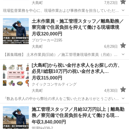
大島町
7月23日
現場監督業務を中心に、現場作業および事務作業を担当していただき
ます。 現場全体の進行管理を行いながら、必要に応じて現場作業や事
東京
大島町
営業
土木作業員・施工管理スタッフ／離島勤務／
務業務にも携わります。 経験者の方は、これまでの経験を活かして即
寮完備で住居負担を抑えて働ける現場環境
戦力として活躍していただけ...
月収320,000円
プロワーカー2195
大島町
6月29日
【募集職種】 土木作業員(日給）／施工管理兼現場作業員（月給）
【仕事内容】 土木工事における現場作業および施工管理業務を担当し
東京
大島町
その他
業務
[大島町]から祝い金付き求人をお探しの方、
ていただきます。 ＜土木作業員＞ ・現場での土木作業全般 ・資材の
必見!!総額10万円の祝い金付き求人…
運搬や準備...
月収315,000円
クイックコンサルティング
大島町
4月30日
『数ある求人の中から弊社の求人をご覧いただきありがとうございま
す!!』 ★★総額10万円の祝い金付き求人のご案内です!! こちらの求人
東京
大島町
その他
未経験
施工管理スタッフ／月給32万円以上｜離島勤
以外にも日本全国5万件以上の求人を多く取り扱っており相談だけでも
務／寮完備で住居負担を抑えて働ける現…
大歓迎♪ 受付方法に...
年収3,840,000円
管理No038-2