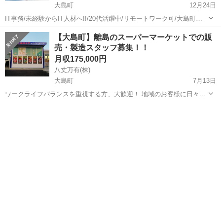
大島町
12月24日
IT事務/未経験からIT人材へ!!/20代活躍中/リモートワーク可/大島町
【応募先企業名】株式会社夢真ビーネックスグループ 【雇用形態】正
東京
大島町
一般事務
リモートワーク
【大島町】離島のスーパーマーケットでの販
社員 【職種】一般事務 【応募資格】 ・仕事内容欄【求める人材/能
売・製造スタッフ募集！！
力】をご参照くだ...
月収175,000円
八丈万有(株)
大島町
7月13日
ワークライフバランスを重視する方、大歓迎！ 地域のお客様に日々ご
利用いただくスーパーマーケットで、実力を発揮してみませんか？ 商
東京
大島町
その他
品製造、発注、商品補充、商品陳列、などを行っていただきます。 必
要な技術やマナーに関し...