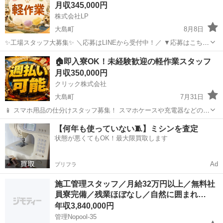
月収345,000円
株式会社LP
大島町
8月8日
✨工場スタッフ大募集✨ ＼応募はLINEから受付中！／ ▼応募はこちら
https://lin.ee/wSdk4Ka ご登録後に簡単な内容を送っていただくだけ！
東京
大島町
工場
未経験
🏠即入寮OK！未経験歓迎の軽作業スタッフ
担当スタッフが順番にご案内いたします。 ...
月収350,000円
クリック株式会社
大島町
7月31日
📱 スマホ用品の仕分けスタッフ募集！ スマホケースや充電器などの仕
分け・検品を行うシンプルなお仕事です♪
東京
大島町
工場
【何年も使っていない🧵】ミシンを査定
━━━━━━━━━━━━━━━━ 📲 ご応募はこちら（24時間受付
状態が悪くてもOK！最大限買取します
中） https://lin.ee/...
Ad
プリフラ
施工管理スタッフ／月給32万円以上／無料社
員寮完備／残業ほぼなし／自然に囲まれ…
年収3,840,000円
管理Nopool-35