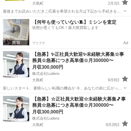
大島町
2月3日
最後までお読みいただきご応募を希望される方は下記から手続きをよ
ろしくお願いいたします!! ご覧になられている求人以外の取り扱いも
東京
大島町
工場
未経験
【何年も使っていない🧵】ミシンを査定
1000件以上ございますので、相談だけでも大歓迎です♪♪ ≪受け付けは
状態が悪くてもOK！最大限買取します
こちらからお願いいたし...
Ad
プリフラ
【急募】✨正社員大歓迎✨未経験大募集☆事
務員☆急募につき高単価☆月300000〜
月収300,000円
株式会社Ludens
大島町
9月8日
新しいスタート、素晴らしい転職の機会が 今、あなたの前に広がって
います！ もし、今のお仕事に少しでも 物足りなさを感じているのであ
東京
大島町
事務
未経験
【急募】☆正社員大歓迎☆未経験大募集🎵事
れば 新たな環境に挑戦してみませんか？？ 新しい職場で、充実感たっ
務員☆急募につき高単価☆月300000〜
ぷりの経験を ...
月収300,000円
株式会社Ludens
大島町
8月29日