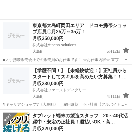
東京都大島町岡田エリア ドコモ携帯ショッ
プ店員◇月25万～35万！
月収250,000円
株式会社Athena solutions
大島町
5月12日
■大手携帯販売会社での販売員のお仕事です！ ☆お仕事内容☆ 東京都
大島町岡田を中心にドコモ携帯ショップでお客様への販売や携帯の操
東京
大島町
人材コーディネーター
【学歴不問！】【未経験歓迎！】正社員から
作説明など行っていただきます。 こんな方を大大大募集しています！
スタートしてスキルを高めたい方募集！！…
【新しいことに...
月収230,000円
株式会社ファーストディグリー
大島町
4月11日
∇キャリアショップ∇《大島町》 ＿雇用形態 ⇒正社員【アルバイトも
可】 ＿勤務地 ⇒東京都23区内及び近郊エリア （千
東京
大島町
その他
タブレット端末の製造スタッフ 20～40代活
葉・埼玉・神奈川） 【ご希望の勤務地をお伺いいたし
躍中・安定の正社員！週払いOK・高…
ます】 ...
月収320,000円