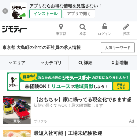
アプリならお得な情報を見逃さない！
インストール
アプリで開く
東京都
検索
ログイン
投稿
東京都 大島町の全ての正社員の求人情報
人気キーワード
エリア
カテゴリ
詳細
新着順
【おもちゃ】家に眠ってる現金化できます💰
状態が悪くてもOK！最大限買取します
Ad
プリフラ
最短入社可能｜工場未経験歓迎