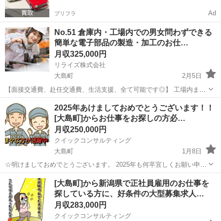
Ad
プリフラ
No.51 倉庫内・工場内での男女問わずできる
簡単な電子部品の製造・加工のお仕…
月収325,000円
リライズ株式会社
大島町
2月5日
【面接交通費、赴任交通費、生活支援、全て可能です◎】 工場内また
は倉庫内における簡単な電子部品製造のお仕事になります！ 未経験の
東京
大島町
その他
業務
2025年あけましておめでとうございます！！
方が始めるのにうってつけのお仕事です。 男性も女性も活躍できる職
[大島町]からお仕事をお探しの方必…
場となっております。 ...
月収250,000円
クイックコンサルティング
大島町
1月8日
☆明けましておめでとうございます。 2025年も何卒宜しくお願い申し
上げます。 数ある求人の中から弊社の求人をご覧いただきありがとう
東京
大島町
その他
病院
[大島町]から新潟県で正社員雇用のお仕事を
ございます♪ ◇ジモティーさん限定で新年最初のキャンペーン開催い
探している方に、好条件の大型募集求人…
たします!! 1月中...
月収283,000円
クイックコンサルティング