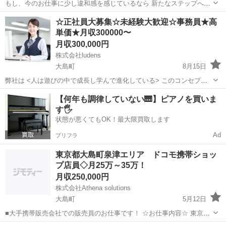
もし、今のお仕事に少し違和感を感じているなら 新たなステップへの
きっかけとして見てみませんか？ ・給与に対して疑問を感じている方
東京
大島町
事務
未経験
☆正社員大募集☆未経験大歓迎☆事務員★高
・毎日の忙しさに疲れを感じている方 ・プライベートの時間をもっと
単価★月収300000〜
大切にしたい方 ...
月収300,000円
株式会社ludens
大島町
8月15日
弊社は <人は遊びの中で成長し学んで進化している> このコンセプト
を元にスタッフ一人一人が楽しく尚且つ稼げるような仕組みづくりを
東京
大島町
事務
業務
【何年も調律していない🎹】ピアノを買いま
心掛けています！ あなたは今の仕事に満足していますか？ ・給料が低
す🖐️
い ・残業が多い...
状態が悪くてもOK！最大限買取します
Ad
プリフラ
東京都大島町泉津エリア ドコモ携帯ショッ
プ店員◇月25万～35万！
月収250,000円
株式会社Athena solutions
大島町
5月12日
■大手携帯販売会社での販売員のお仕事です！ ☆お仕事内容☆ 東京都
大島町泉津を中心にドコモ携帯ショップでお客様への販売や携帯の操