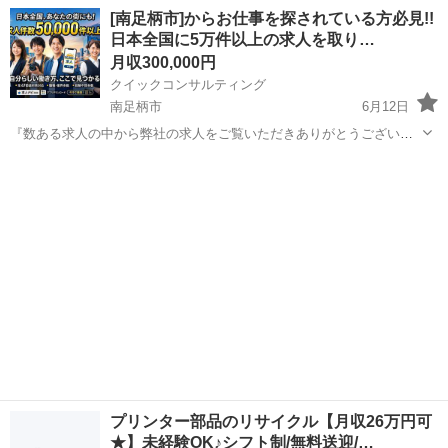
フロー✅を入力してからお願いします。 ＜お仕事内容＞ カメラ工場で
神奈川
南足柄市
その他
未経験
[南足柄市]からお仕事を探されている方必見!!
のお仕事です。 ・装置オペレーター ・部材のセット ・ルーペで製
日本全国に5万件以上の求人を取り…
品...
月収300,000円
クイックコンサルティング
南足柄市
6月12日
『数ある求人の中から弊社の求人をご覧いただきありがとうございま
す!!』 全国に様々な求人を5万件以上取り扱っておりご希望条件やご状
神奈川
南足柄市
その他
交代勤務
況に応じてマッチしそうな求人をご案内いたします!! 応募前に相談だ
けしてみたい方やどんな求...
プリンター部品のリサイクル【月収26万円可
★】未経験OK♪シフト制/無料送迎/…