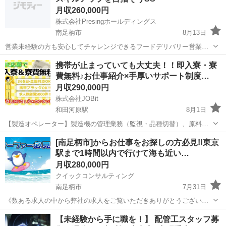
月収260,000円
株式会社Presingホールディングス
南足柄市
8月13日
営業未経験の方も安心してチャレンジできるフードデリバリー営業職
です。研修制度が充実しているので、営業の基本からしっかり学びな
神奈川
南足柄市
営業
未経験
携帯が止まっていても大丈夫！！即入寮・寮
がら成長できます。 急成長する業界で、あなたの努力が直接成果に繋
費無料♪お仕事紹介×手厚いサポート制度…
がるやりがいある仕事です。営業経験...
月収290,000円
株式会社JOBit
和田河原駅
8月1日
【製造オペレーター】製造機の管理業務（監視・品種切替）、原料送
液、製品の抜き取り検査、製品の包装・倉庫格納。 【品質検査】製造
神奈川
南足柄市
和田河原駅
工場
業務
[南足柄市]からお仕事をお探しの方必見!!東京
した液晶フイルムの検査（目視・専用機器）、性能・品質測定 【新ラ
駅まで1時間以内で行けて海も近い…
インの工事・試作対応】立ち上げ...
月収280,000円
クイックコンサルティング
南足柄市
7月31日
《数ある求人の中から弊社の求人をご覧いただきありがとうございま
す!!》 実際に募集中の求人を抜粋して掲載しております!! 神奈川県内
神奈川
南足柄市
その他
未経験
【未経験から手に職を！】 配管工スタッフ募
の求人数が多く掲載できていない求人も沢山あるので、相談だけでも