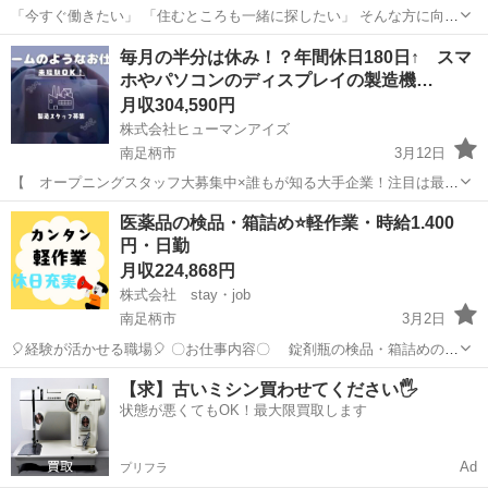
「今すぐ働きたい」 「住むところも一緒に探したい」 そんな方に向け
たお仕事をご紹介しています。 ◆ こんな方におすすめ ・すぐに働き
神奈川
南足柄市
物流
未経験
毎月の半分は休み！？年間休日180日↑ スマ
たい ・寮付きの仕事を探している ・所持金が少ない／今月が厳しい
ホやパソコンのディスプレイの製造機…
...
月収304,590円
株式会社ヒューマンアイズ
南足柄市
3月12日
【 オープニングスタッフ大募集中×誰もが知る大手企業！注目は最寄
り駅☆ 】 ―――――――――――――――――――――――― ＼＼
神奈川
南足柄市
工場
社会保険
医薬品の検品・箱詰め⭐軽作業・時給1.400
一度は聞いたことのある大手メーカー／／
円・日勤
――――――――――――――――――――...
月収224,868円
株式会社 stay・job
南足柄市
3月2日
🎈経験が活かせる職場🎈 〇お仕事内容〇 錠剤瓶の検品・箱詰めのお
仕事です。 ①検査・箱詰め ②小箱の最終検品 ③梱包・出荷 📝働く
神奈川
南足柄市
製薬
未経験
【求】古いミシン買わせてください🖐️
POINT📝 ライン作業やクリーンルームの 経験が活かせる職場環
状態が悪くてもOK！最大限買取します
境です...
Ad
プリフラ