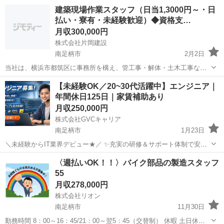
建築現場作業スタッフ（日当1,3000円～・日
払い・寮有・未経験歓迎）◆資格支…
月収300,000円
株式会社片岡建設
南足柄市
2月2日
当社は、横浜市都筑区に事務所を構え、管工事・解体・土木工事な
ど、幅広い建築現場に携わっています。 事業拡大に伴い、建築現場作
神奈川
南足柄市
その他
未経験
【未経験OK／20~30代活躍中】エンジニア｜
業スタッフを募集しています。 未経験の方でも安心してスタートでき
年間休日125日｜家賃補助あり
るよう、入社後は代表や先輩社員と...
月収250,000円
株式会社GVCキャリア
南足柄市
1月23日
＼未経験からIT業界デビュー★／ ✨充実の研修＆サポート体制で安心
スタート！ ✨土日祝休み＆年間休日120日以上 ┗プライベートも大切
神奈川
南足柄市
IT
未経験
〈週払いOK！！〉バイク部品の製造スタッフ
にできる環境◎ ✧ 働きやすいポイント多数 ✧ ・残業ほぼなし！オ
55
ン...
月収278,000円
株式会社リオン
南足柄市
11月30日
勤務時間 8：00～16：45/21：00～翌5：45（交替制） 休暇 土日休み