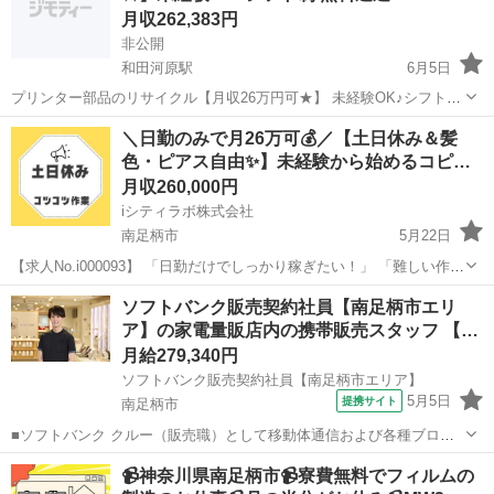
月収262,383円
非公開
和田河原駅
6月5日
プリンター部品のリサイクル【月収26万円可★】 未経験OK♪シフト制/
無料送迎/寮完備！ ＊〜〜*〜〜＊〜〜*〜〜＊ ＼＼しっかり稼げる★／
神奈川
南足柄市
和田河原駅
工場
未経験
＼日勤のみで月26万可💰／【土日休み＆髪
／ 時給1300円で ＜月収26万円可能◎＞ さらに深夜は ...
色・ピアス自由✨】未経験から始めるコピ…
月収260,000円
iシティラボ株式会社
南足柄市
5月22日
【求人No.i000093】 「日勤だけでしっかり稼ぎたい！」 「難しい作業
は苦手…シンプルで覚えることが少ない仕事がしたい」 そんな方に絶
神奈川
南足柄市
その他
未経験
ソフトバンク販売契約社員【南足柄市エリ
対オススメ！オフィスでおなじみのコピー機部品（トナーカートリッ
ア】の家電量販店内の携帯販売スタッフ 【…
ジ）を扱うお...
月給279,340円
ソフトバンク販売契約社員【南足柄市エリア】
5月5日
提携サイト
南足柄市
■ソフトバンク クルー（販売職）として移動体通信および各種ブロー
ドバンドサービスの提案・販売をお任せします。 【具体的な業務内
神奈川
南足柄市
その他
📹神奈川県南足柄市📹寮費無料でフィルムの
容】 ・スマートフォンなどの販売 ・新規加入やプラン変更の事務手続