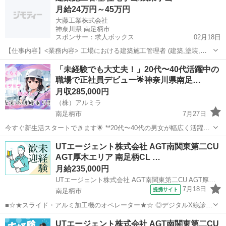
月給24万円～45万円
介） 🎁 初月から月...
大藤工業株式会社
神奈川県 南足柄市
スポンサー：求人ボックス
02月18日
【仕事内容】<業務内容> 工場における建築施工管理者 (建築,塗装,内
装,外装,リフォーム,トイレ改修など総合的な工場施工管理) 湘南、足
正社員
「未経験でも大丈夫！」20代〜40代活躍中の
柄、小田原で共通の業務内容。 具体的な管理業務(施工管理技士) 主に
職場で正社員デビュー🌟神奈川県南足…
工場の営繕工事がメインで...
月収285,000円
（株）アルミラ
南足柄市
7月27日
今すぐ新生活スタートできます🌟 **20代〜40代の男女が幅広く活躍
中！**未経験の方も歓迎です！ 〇●LINEからの応募が可能になりまし
神奈川
南足柄市
工場
未経験
UTエージェント株式会社 AGT南関東第二CU
た♪●〇 下記URLよりお友達登録をお願いします☆ URL: http...
AGT厚木エリア 南足柄CL …
月給235,000円
UTエージェント株式会社 AGT南関東第二CU AGT厚木エリア 南足柄CL 《Jcyi1C》
7月18日
提携サイト
南足柄市
■☆★スライド・アルミ加工機のオペレーター★☆ ◎デジタルX線診断
用機械の部品を加工していただくお仕事です スライド・アルミ個包装
神奈川
南足柄市
工場
UTエージェント株式会社 AGT南関東第二CU
の加工機オペレーターとして、 設備操作、メンテナンス、品質検査、