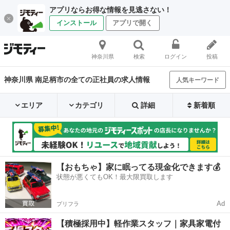
アプリならお得な情報を見逃さない！
インストール
アプリで開く
神奈川県
検索
ログイン
投稿
神奈川県 南足柄市の全ての正社員の求人情報
人気キーワード
エリア
カテゴリ
詳細
新着順
【おもちゃ】家に眠ってる現金化できます💰
状態が悪くてもOK！最大限買取します
Ad
プリフラ
【積極採用中】軽作業スタッフ｜家具家電付