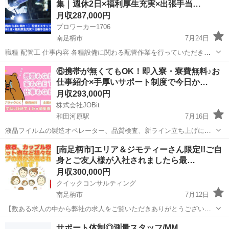
集｜週休2日×福利厚生充実×出張手当…
大歓迎です♪ 受付方法に...
月収287,000円
プロワーカー1706
南足柄市
7月24日
職種 配管工 仕事内容 各種設備に関わる配管作業を行っていただきま
す。 未経験からでも丁寧に指導しますので、安心してスタート可能で
神奈川
南足柄市
その他
未経験
⑥携帯が無くてもOK！即入寮・寮費無料♪お
す！ 「体を動かして働きたい」「一生モノの技術を身につけたい」と
仕事紹介×手厚いサポート制度で今日か…
いう方、...
月収293,000円
株式会社JOBit
和田河原駅
7月16日
液晶フイルムの製造オペレーター、品質検査、新ライン立ち上げによ
る工事・試作対応など 【製造オペレーター】製造機の管理業務（監
神奈川
南足柄市
和田河原駅
物流
業務
[南足柄市]エリア＆ジモティーさん限定!!ご自
視・品種切替）、原料送液、製品の抜き取り検査、製品の包装・倉庫
身とご友人様が入社されましたら最…
格納。 【品質検査】製造した液晶フ...
月収300,000円
クイックコンサルティング
南足柄市
7月12日
【数ある求人の中から弊社の求人をご覧いただきありがとうございま
す!!】 ジモティーさん限定でご友人様をご紹介いただき入社1ヶ月経過
神奈川
南足柄市
その他
交代勤務
サポート体制◎測量スタッフ/MM