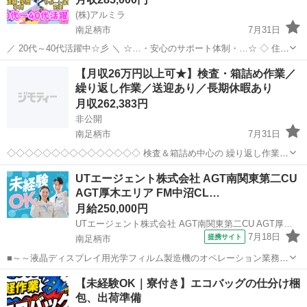
(株)アルミラ
南足柄市
7月31日
／ 20代～40代活躍中☆彡 ＼ ☆…・安心のサポート体制・…☆ ◇ 住ま
いの心配ゼロ！ ◇ • 個室1R完全無料！ • 即日入寮OK！など ◇ 所持金
神奈川
南足柄市
工場
未経験
【月収26万円以上可★】検査・箱詰め作業／
ゼロでもスタートできる！ ...
繰り返し作業／送迎あり／長期休暇あり
月収262,383円
非公開
南足柄市
7月31日
◇◇◇◇◇◇◇◇◇◇◇◇◇◇◇ 検査＆箱詰め中心の 繰り返し作業な
ので 未経験からも活躍できます☆彡 ◇◇◇◇◇◇◇◇◇◇◇◇◇◇◇
神奈川
南足柄市
工場
UTエージェント株式会社 AGT南関東第二CU
●時給1300円～ ●月収26万円以上可能(^_-)-☆ ●駅から送迎バ...
AGT厚木エリア FM中沼CL…
月給250,000円
UTエージェント株式会社 AGT南関東第二CU AGT厚木エリア FM中沼CL 《Jdmk1C》
7月18日
提携サイト
南足柄市
■～～液晶ディスプレイ用光学フィルム製造機のオペレーション業務～
～ 製造ラインでの機械操作と検査業務をお任せいたします！ 未経験の
神奈川
南足柄市
工場
【未経験OK｜寮付き】エコバッグの仕分け梱
方も安心して働ける教育体制があります！ ◎クリーンルームでの作業
包、出荷準備
になります 詳細について...