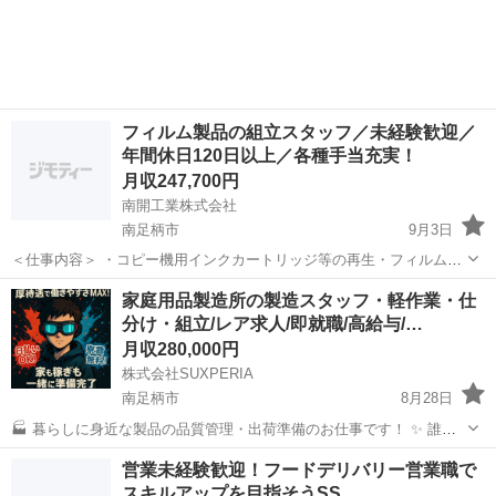
担当していただきます。製造装置の操作、部品のセットや交換、完成
品の検査・測定・梱包など、...
フィルム製品の組立スタッフ／未経験歓迎／
年間休日120日以上／各種手当充実！
月収247,700円
南開工業株式会社
南足柄市
9月3日
＜仕事内容＞ ・コピー機用インクカートリッジ等の再生・フィルム製
品の組立・検査作業 ・ボタン操作や目視検査などのシンプル作業 ・立
神奈川
南足柄市
その他
未経験
家庭用品製造所の製造スタッフ・軽作業・仕
ち作業も一部あり、検査時は座り作業 ・クリーンルーム（快適な室
分け・組立/レア求人/即就職/高給与/…
温）での勤務 ・作業服...
月収280,000円
株式会社SUXPERIA
南足柄市
8月28日
🏭 暮らしに身近な製品の品質管理・出荷準備のお仕事です！ ✨ 誰も
が手に取る商品の最終チェックを担当していただきます。具体的に
神奈川
南足柄市
工場
社会保険
営業未経験歓迎！フードデリバリー営業職で
は、製品の動作確認や外観検査を通じて、お客様に安心してご使用い
スキルアップを目指そうSS
ただける品質を保証する重要な役...