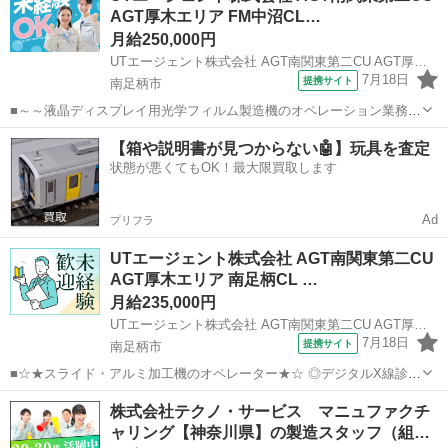
AGT厚木エリア FM中沼CL…
生産準備などの業務をお任せ...
月給250,000円
UTエージェント株式会社 AGT南関東第二CU AGT厚木エリア FM中沼CL 《Jdmk1C》
7月18日
提携サイト
南足柄市
■～～液晶ディスプレイ用光学フィルム製造機のオペレーション業務～
～ 製造ラインでの機械操作と検査業務をお任せいたします！ 未経験の
神奈川
南足柄市
工場
【箱や説明書が見つからない🤖】玩具を査定
方も安心して働ける教育体制があります！ ◎クリーンルームでの作業
状態が悪くてもOK！最大限買取します
になります 詳細について...
Ad
プリフラ
UTエージェント株式会社 AGT南関東第二CU
AGT厚木エリア 南足柄CL …
月給235,000円
UTエージェント株式会社 AGT南関東第二CU AGT厚木エリア 南足柄CL 《Jcyi1C》
7月18日
提携サイト
南足柄市
■☆★スライド・アルミ加工機のオペレーター★☆ ◎デジタルX線診断
用機械の部品を加工していただくお仕事です スライド・アルミ個包装
神奈川
南足柄市
工場
株式会社テクノ・サービス マニュファクチ
の加工機オペレーターとして、 設備操作、メンテナンス、品質検査、
ャリング【神奈川県】の製造スタッフ（組…
生産準備などの業務をお任せ...