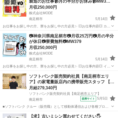
製造のお仕事📹月の半分がお休み📹MW3…
き ・その他、各種商品・サービ...
月収250,000円
株式会社MODE
南足柄市
5月14日
お仕事をお探し中の方、寮をお探し中の方必見✨ 💥お仕事内容💥 カメ
ラを製造しているところでのお仕事です！ [1]部材を装置にセット [2]
神奈川
南足柄市
その他
未経験
📷神奈川県南足柄市📷月収25万円📷月の半分
製品の抜き取り検査 [3]装置トラブル対応 [4]ハンドリフト...
が休日📷寮費無料📷MW379
月収250,000円
株式会社MODE
南足柄市
5月14日
お仕事をお探し中の方、寮をお探し中の方必見✨ 💥お仕事内容💥 イン
スタントカメラのフィルムを製造しているところでのお仕事です。 [1]
神奈川
南足柄市
その他
未経験
ソフトバンク販売契約社員【南足柄市エリ
部材のセット [2]完成品の検査 [3]梱包 [4]運搬 [5]...
ア】の家電量販店内の携帯販売スタッフ 【…
月給279,340円
ソフトバンク販売契約社員【南足柄市エリア】
5月5日
提携サイト
南足柄市
■ソフトバンク クルー（販売職）として移動体通信および各種ブロー
ドバンドサービスの提案・販売をお任せします。 【具体的な業務内
神奈川
南足柄市
その他
【求】古いミシン買わせてください🖐️
容】 ・スマートフォンなどの販売 ・新規加入やプラン変更の事務手続