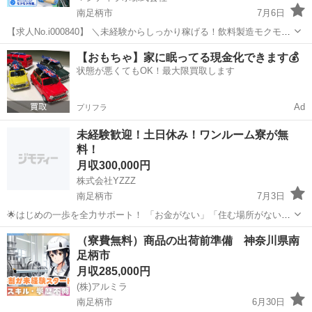
南足柄市
7月6日
【求人No.i000840】 ＼未経験からしっかり稼げる！飲料製造モクモク
作業のお仕事🎵／ 👉ここがポイント 🚩4勤2休で年間休日120日！プラ
神奈川
南足柄市
その他
未経験
【おもちゃ】家に眠ってる現金化できます💰
イベートも充実 🚩時給1550円の高時給！残業・深夜手当でしっかり
状態が悪くてもOK！最大限買取します
稼...
Ad
プリフラ
未経験歓迎！土日休み！ワンルーム寮が無
料！
月収300,000円
株式会社YZZZ
南足柄市
7月3日
🌟はじめの一歩を全力サポート！ 「お金がない」「住む場所がない」
「今すぐ働きたい」 そんなあなたを全力で応援します💪 ＼生活・仕
神奈川
南足柄市
工場
未経験
（寮費無料）商品の出荷前準備 神奈川県南
事・住まい、すべてサポート体制万全！／ 💼募集職種（全国の大手工
足柄市
場でのお仕事） 🔧...
月収285,000円
(株)アルミラ
南足柄市
6月30日