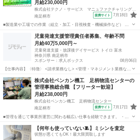
月給230,000円
株式会社テクノ・サービス マニュファクチャリング【神奈川県】
7月18日
提携サイト
南足柄市
■製造業や工場での作業（組立・加工・目視検査・機械操作など） 具
体的には・・・ 製品に不備がないか目視チェック 部品を機械にセット
神奈川
南足柄市
倉庫管理
児童発達支援管理責任者募集、年齢不問
してボタン操作などなど 複雑な作業や力仕事はほとんどなく覚えやす
月給40万5,000円～
いものばかり！ 未経験の方...
児童発達支援・放課後デイサービス トイロ 富水
神奈川県 南足柄市
スポンサー：求人ボックス
08月06日
【仕事内容】〈特徴〉 <請求業務なし> <管理・マネジメント業務なし
> 〈具体的な業務〉 ・個別支援計画作成、管理 ・モニタリング ・療
正社員
株式会社ベンカン機工 足柄物流センターの
育、支援に関するアドバイザー ・児童支援 ・送迎添乗業務(学校・施
管理事務総合職 【フリーター歓迎】
設・自宅間) ・保護者の方と...
月給238,000円
株式会社ベンカン機工 足柄物流センター
7月17日
提携サイト
南足柄市
■管理を通じて事業所運営に関わる幅広い仕事を経験できます。 ・総
務、経理、PCシステム、インフラ、物流などのお仕事です。 ・社内シ
神奈川
南足柄市
経理
【何年も使っていない🧵】ミシンを査定
ステムおよび専用システムへの入出力 ・EXCELによるデータ集計。デ
状態が悪くてもOK！最大限買取します
ータベースの操作、構...