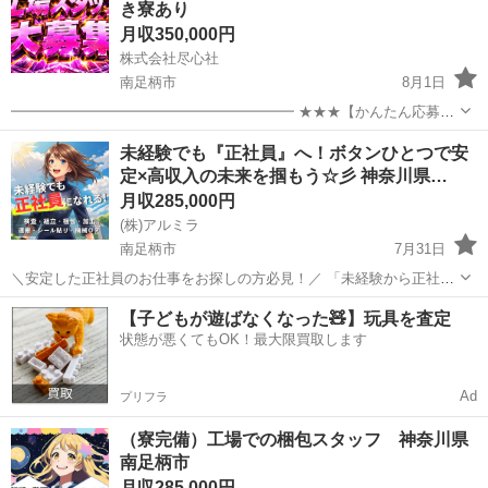
き寮あり
月収350,000円
株式会社尽心社
南足柄市
8月1日
━━━━━━━━━━━━━━━━━━━━ ★★★【かんたん応募は
こちら】★★★ ━━━━━━━━━━━━━━━━━━━━ ▼▼ ま
神奈川
南足柄市
工場
未経験
未経験でも『正社員』へ！ボタンひとつで安
ずはLINEを友だち追加 ▼▼ https://lin.ee/wSdk4Ka ...
定×高収入の未来を掴もう☆彡 神奈川県…
月収285,000円
(株)アルミラ
南足柄市
7月31日
＼安定した正社員のお仕事をお探しの方必見！／ 「未経験から正社員
になれる？」 「すぐに働ける仕事が知りたい！」 「長期安定の職場で
神奈川
南足柄市
工場
未経験
【子どもが遊ばなくなった🧸】玩具を査定
働きたい！」 ⇒ そんなアナタにピッタリの正社員求人をご紹介！ ...
状態が悪くてもOK！最大限買取します
Ad
プリフラ
（寮完備）工場での梱包スタッフ 神奈川県
南足柄市
月収285,000円