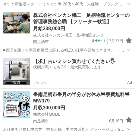
今すぐ新生活スタートできます🌟 20代〜40代、未経験・ブランク
OK！ 〇●LINEからの応募が可能になりました♪●〇 下記URLよりお友
神奈川
南足柄市
工場
未経験
株式会社ベンカン機工 足柄物流センターの
達登録をお願いします☆ URL: https://lin.ee...
管理事務総合職 【フリーター歓迎】
月給238,000円
株式会社ベンカン機工 足柄物流センター
7月17日
提携サイト
南足柄市
■管理を通じて事業所運営に関わる幅広い仕事を経験できます。 ・総
務、経理、PCシステム、インフラ、物流などのお仕事です。 ・社内シ
神奈川
南足柄市
経理
【求】古いミシン買わせてください🖐️
ステムおよび専用システムへの入出力 ・EXCELによるデータ集計。デ
状態が悪くてもOK！最大限買取します
ータベースの操作、構...
Ad
プリフラ
🌟南足柄市🌟月の半分がお休み🌟寮費無料🌟
MW379
月収300,000円
株式会社MODE
南足柄市
6月16日
お仕事をお探し中の方、寮をお探し中の方必見✨ メッセージは ✅応募