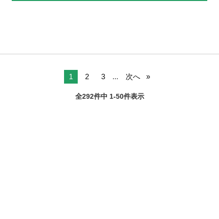
1
2
3
...
次へ
全292件中 1-50件表示