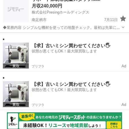
後に最大で10万円プレゼント!! こちらの求人以外にも関東エリアに求
月収240,000円
人数が多く掲載できてい...
株式会社Presingホールディングス
南足柄市
7月11日
◆業務内容 シンプルな機材を使っての地盤チェック。最初は先輩に同
行しながら学べるので不安なくスタートできます。 ◆シフト 週5日勤
神奈川
南足柄市
その他
務（土日休み） ◆給与 月給24万円 ※社用車・ガソリン・機材など全
額支給...
【求】古いミシン買わせてください🖐️
状態が悪くてもOK！最大限買取します
Ad
プリフラ
【求】古いミシン買わせてください🖐️
状態が悪くてもOK！最大限買取します
Ad
プリフラ