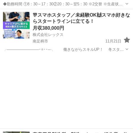
◆勤務時間 ①8：30～17：30②20：30～翌5：30 ※2交替 ※生産状況
により他勤務時間あり ◆休暇 土日休み※職場カレンダーによる 長期
神奈川
南足柄市
工場
未経験
🎊スマホスタッフ／未経験OK🙌スマホ好きな
休暇（夏季、GW、年末年始） ◆月給 25万8000円...
らスタートラインに立てる！
月収380,000円
株式会社レックス
南足柄市
11月21日
╭────────────･⭐･･─╮ 働きながらスキルUP！ 冬スター
トで未来を変える…☆彡 ╰─･･⭐･────────────╯ ・接客・受付
神奈川
南足柄市
その他
・通信イベント販売 ・スマホ・ネット回線などの特別販...