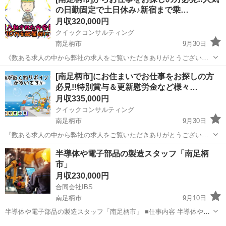
一度は聞いたことのある大手メーカー／／
の日勤固定で土日休み♪新宿まで乗…
――――――――――――――――――――...
月収320,000円
クイックコンサルティング
南足柄市
9月30日
《数ある求人の中から弊社の求人をご覧いただきありがとうございま
す!!》 3月入社された方全員に配属日に合計で10万円が支給される求人
神奈川
南足柄市
その他
未経験
[南足柄市]にお住まいでお仕事をお探しの方
のご案内です!! こちらの求人以外にも神奈川県内の求人数が多く掲載
必見!!特別賞与＆更新慰労金など様々…
できていない求人も沢山...
月収335,000円
クイックコンサルティング
南足柄市
9月30日
『数ある求人の中から弊社の求人をご覧いただきありがとうございま
す!!』 特別賞与＆更新慰労金付き!!さらに通勤希望の方には5万円プレ
神奈川
南足柄市
その他
トラック
半導体や電子部品の製造スタッフ「南足柄
ゼント♪ こちらの求人以外にも神奈川県内の求人数が多く掲載できて
市」
いない求人も沢山あるので...
月収230,000円
合同会社IBS
南足柄市
9月10日
半導体や電子部品の製造スタッフ「南足柄市」 ■仕事内容 半導体や電
子部品の製造スタッフとして、クリーンルーム内での製造作業全般を
神奈川
南足柄市
その他
電子部品