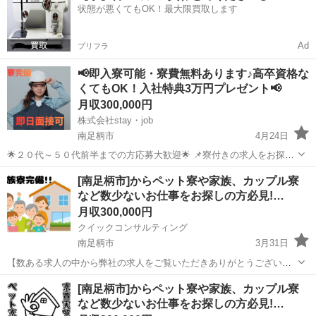
状態が悪くてもOK！最大限買取します
き ・その他、各種商品・サービ...
Ad
プリフラ
📢即入寮可能・寮費無料あります♪高卒資格な
くてもOK！入社特典3万円プレゼント📢
月収300,000円
株式会社stay・job
南足柄市
4月24日
🌟２０代～５０代前半までの方応募大歓迎🌟 📌寮付きの求人をお探し
中の方！ 📌今住んでる会社の寮を出ないといけない！ 📌家賃滞納で
神奈川
南足柄市
その他
[南足柄市]からペット寮や家族、カップル寮
退去しないといけないなど！ 📌一人暮らしを始めたい！ 即入寮可能
など数少ないお仕事をお探しの方必見!…
な求人も多数ご...
月収300,000円
クイックコンサルティング
南足柄市
3月31日
【数ある求人の中から弊社の求人をご覧いただきありがとうございま
す!!】 ★数少ないペット寮、家族、カップル寮を完備している求人で
神奈川
南足柄市
その他
未経験
[南足柄市]からペット寮や家族、カップル寮
家賃補助も在籍中ずっと5万円の補助あり!! こちらの求人以外にも日本
など数少ないお仕事をお探しの方必見!…
全国5万件以上の求人を多...