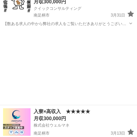
月収300,000円
クイックコンサルティング
南足柄市
3月31日
【数ある求人の中から弊社の求人をご覧いただきありがとうございま
す!!】 ★数少ないペット寮、家族、カップル寮を完備している求人で
神奈川
南足柄市
その他
未経験
家賃補助も在籍中ずっと5万円の補助あり!! こちらの求人以外にも日本
全国5万件以上の求人を多...
入寮×高収入 ★★★★★
月収300,000円
株式会社ウェルマネ
南足柄市
3月13日