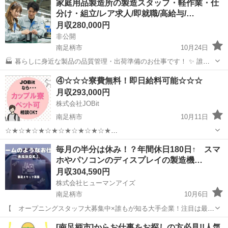
家庭用品製造所の製造スタッフ・軽作業・仕
分け・組立/レア求人/即就職/高給与/…
月収280,000円
非公開
南足柄市
10月24日
🏭 暮らしに身近な製品の品質管理・出荷準備のお仕事です！ ✨ 誰も
が手に取る商品の最終チェックを担当していただきます。具体的に
神奈川
南足柄市
工場
社会保険
④☆☆☆寮費無料！即日給料可能☆☆☆
は、製品の動作確認や外観検査を通じて、お客様に安心してご使用い
月収293,000円
ただける品質を保証する重要な役...
株式会社JOBit
南足柄市
10月11日
☆★☆★☆★☆★☆★☆★☆★☆★
☆★☆★☆★☆★☆★☆★☆★☆★ 365日対応！まずはLINEで相談♪
神奈川
南足柄市
物流
住み込み
毎月の半分は休み！？年間休日180日↑ スマ
☆★☆★☆★☆★☆★☆★☆★☆★ ＼気軽にご相談ください♪♪／
ホやパソコンのディスプレイの製造機…
https://lin.ee/BjhQQ...
月収304,590円
株式会社ヒューマンアイズ
南足柄市
10月6日
【 オープニングスタッフ大募集中×誰もが知る大手企業！注目は最寄
り駅☆ 】 ―――――――――――――――――――――――― ＼＼
神奈川
南足柄市
工場
社会保険
[南足柄市]からお仕事をお探しの方必見!!人気