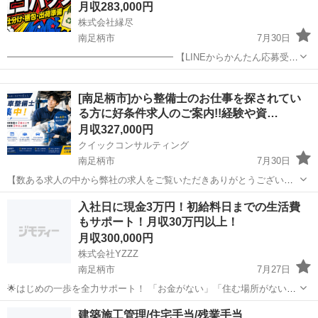
月収283,000円
株式会社縁尽
南足柄市
7月30日
━━━━━━━━━━━━━━━━━━ 【LINEからかんたん応募受付
中】 ━━━━━━━━━━━━━━━━━━ ▼応募はこちら
神奈川
南足柄市
工場
未経験
https://lin.ee/YnSeSj6 【応募方法】 1．LINE...
[南足柄市]から整備士のお仕事を探されてい
る方に好条件求人のご案内!!経験や資…
月収327,000円
クイックコンサルティング
南足柄市
7月30日
【数ある求人の中から弊社の求人をご覧いただきありがとうございま
す!!】 全国に様々な求人を5万件以上取り扱っておりご希望条件やご状
神奈川
南足柄市
その他
整備士
入社日に現金3万円！初給料日までの生活費
況に応じてマッチしそうな求人をご案内いたします!! 応募前に相談だ
もサポート！月収30万円以上！
けしてみたい方やどんな求...
月収300,000円
株式会社YZZZ
南足柄市
7月27日
🌟はじめの一歩を全力サポート！ 「お金がない」「住む場所がない」
「今すぐ働きたい」 そんなあなたを全力で応援します💪 ＼生活・仕
神奈川
南足柄市
工場
社会保険
建築施工管理/住宅手当/残業手当
事・住まい、すべてサポート体制万全！／ 🔶サポート内容（一部紹