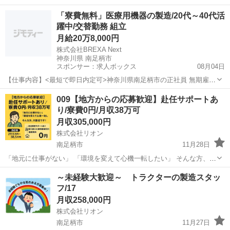
※職場カレンダーによる 長期休暇（夏季、GW、年末年始） 月給 26万
神奈川
南足柄市
工場
未経験
「寮費無料」医療用機器の製造/20代～40代活
7000円～ ※経験・能力を考慮して決定します ...
躍中/交替勤務 組立
月給20万8,000円
株式会社BREXA Next
神奈川県 南足柄市
スポンサー：求人ボックス
08月04日
【仕事内容】<最短で即日内定可>神奈川県南足柄市の正社員 無期雇用
派遣求人|医療用機器の製造のお仕事|日払いOK 最寄駅:伊豆箱根鉄道大
正社員 / 派遣社員
009【地方からの応募歓迎】赴任サポートあ
雄山線「和田河原駅」徒歩10分 <2>/F16-8719-01 募集要項: 職種: 組立
り/寮費0円/月収38万可
(「寮...
月収305,000円
株式会社リオン
南足柄市
11月28日
「地元に仕事がない」 「環境を変えて心機一転したい」 そんな方、大
歓迎です！ ▼サポート体制 ・赴任費用サポートあり ・即入寮OK（家
神奈川
南足柄市
工場
社会保険
～未経験大歓迎～ トラクターの製造スタッ
具家電付き） ・寮費無料 ▼月収例 29.5万円〜38.5万円...
フ/17
月収258,000円
株式会社リオン
南足柄市
11月27日