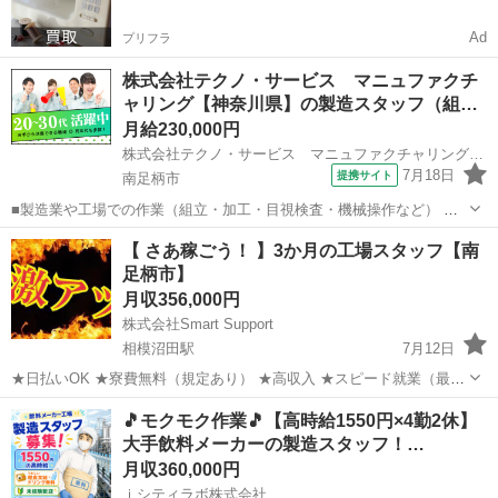
Ad
プリフラ
株式会社テクノ・サービス マニュファクチ
ャリング【神奈川県】の製造スタッフ（組…
月給230,000円
株式会社テクノ・サービス マニュファクチャリング【神奈川県】
7月18日
提携サイト
南足柄市
■製造業や工場での作業（組立・加工・目視検査・機械操作など） 具
体的には・・・ 製品に不備がないか目視チェック 部品を機械にセット
神奈川
南足柄市
倉庫管理
【 さあ稼ごう！ 】3か月の工場スタッフ【南
してボタン操作などなど 複雑な作業や力仕事はほとんどなく覚えやす
足柄市】
いものばかり！ 未経験の方...
月収356,000円
株式会社Smart Support
相模沼田駅
7月12日
★日払いOK ★寮費無料（規定あり） ★高収入 ★スピード就業（最短
翌日） ■ お仕事例 ・半導体部品のマシンオペレーター ・自動車の組
神奈川
南足柄市
相模沼田駅
工場
未経験
🎵モクモク作業🎵【高時給1550円×4勤2休】
立や部品の加工 ・電子部品の検査 ・化粧品の梱包や仕分け ...
大手飲料メーカーの製造スタッフ！…
月収360,000円
ｉシティラボ株式会社