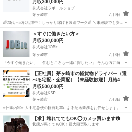
月収300,000円
株式会社ラポールジョブ
茅ヶ崎市
7月9日
🌈20代～50代活躍中！しっかり稼げる製造ワーク🌈 ＼未経験でも安心
スタート！高時給で安定収入を実現✨／ 【お仕事内容】 製造補助スタ
神奈川
茅ヶ崎市
機械
未経験
＜すぐに働きたい方＞
ッフを募集します！ 難しい作業は一切ナシ！稼げるお仕事です💪 ・...
月収300,000円
株式会社JOBit
茅ヶ崎市
7月8日
「今すぐ働きたい」 「住むところも一緒に探したい」 そんな方に向け
たお仕事をご紹介しています。 ◆ こんな方におすすめ ・すぐに働き
神奈川
茅ヶ崎市
物流
未経験
【正社員】茅ヶ崎市の軽貨物ドライバー（選
たい ・寮付きの仕事を探している ・所持金が少ない／今月が厳しい
べる宅配・企業配）【未経験歓迎】月給4…
...
月収500,000円
株式会社KSP
茅ヶ崎市
7月8日
⭐️仕事内容⭐️ 大手宅急便の軽自動車による配送業務をお任せします。
（ヤマト、佐川等） 荷物は軽いものが中心なので、体力に自信がない
神奈川
茅ヶ崎市
ドライバー
未経験
【求】壊れててもOK⭕️カメラ買います📷
方でも安心してスタートできます。 あなたの希望や適性に合わせて、
状態が悪くてもOK！最大限買取します
以下の2つのス...