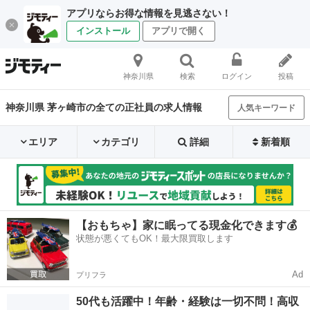
アプリならお得な情報を見逃さない！
インストール
アプリで開く
神奈川県
検索
ログイン
投稿
神奈川県 茅ヶ崎市の全ての正社員の求人情報
人気キーワード
エリア
カテゴリ
詳細
新着順
【おもちゃ】家に眠ってる現金化できます💰
状態が悪くてもOK！最大限買取します
Ad
プリフラ
50代も活躍中！年齢・経験は一切不問！高収