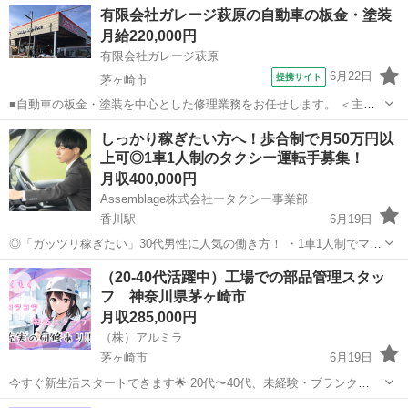
有限会社ガレージ萩原の自動車の板金・塗装
月給220,000円
有限会社ガレージ萩原
6月22日
提携サイト
茅ヶ崎市
■自動車の板金・塗装を中心とした修理業務をお任せします。 ＜主な
業務内容＞ ・車のへこみやキズの修復（板金） ・塗装前の下地処理、
神奈川
茅ヶ崎市
機械
しっかり稼ぎたい方へ！歩合制で月50万円以
調色、塗装 ・部品の分解、組立 ・仕上げ後の洗車、最終チェック ＜
上可◎1車1人制のタクシー運転手募集！
特徴＞ ・ホンダ車中心（...
月収400,000円
Assemblage株式会社ータクシー事業部
香川駅
6月19日
◎「ガッツリ稼ぎたい」30代男性に人気の働き方！ ・1車1人制でマイ
ペースに働ける ・歩合制＋賞与で月50万円以上も目指せる！ ・勤務時
神奈川
茅ヶ崎市
香川駅
ドライバー
未経験
（20-40代活躍中）工場での部品管理スタッ
間や休みの相談OK！プライベートも充実 🔶【この仕事、こんな方に
フ 神奈川県茅ヶ崎市
オススメです...
月収285,000円
（株）アルミラ
茅ヶ崎市
6月19日
今すぐ新生活スタートできます🌟 20代〜40代、未経験・ブランク
OK！ 〇●LINEからの応募が可能になりました♪●〇 下記URLよりお友
神奈川
茅ヶ崎市
工場
未経験