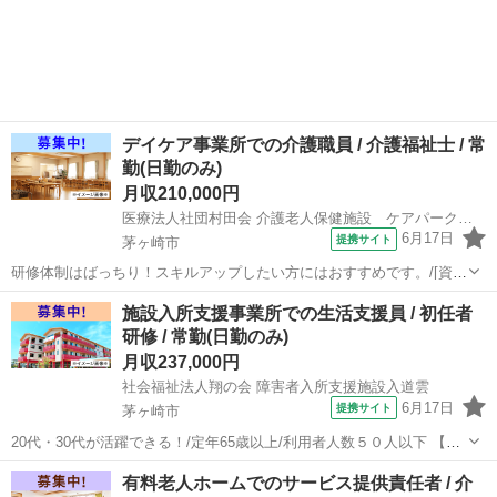
務者研修・介護福祉士)/定年65歳以上 【施設名】 株式会社シーユーシ
神奈川
茅ヶ崎市
介護福祉士
ー・ホスピス ReHOPE茅ヶ崎 【勤務地】 神奈川県 茅ヶ崎市 【アクセ
ス】 ...
デイケア事業所での介護職員 / 介護福祉士 / 常
勤(日勤のみ)
月収210,000円
医療法人社団村田会 介護老人保健施設 ケアパーク茅ヶ崎
6月17日
提携サイト
茅ヶ崎市
研修体制はばっちり！スキルアップしたい方にはおすすめです。/[資格
取得制度有り] 働きながら資格取得が目指せる！(初任者研修・実務者
神奈川
茅ヶ崎市
介護福祉士
施設入所支援事業所での生活支援員 / 初任者
研修・介護福祉士)/日・祝休みがメイン、シフト制で休み相談可/利用
研修 / 常勤(日勤のみ)
者人数５０人以下 【施設...
月収237,000円
社会福祉法人翔の会 障害者入所支援施設入道雲
6月17日
提携サイト
茅ヶ崎市
20代・30代が活躍できる！/定年65歳以上/利用者人数５０人以下 【施
設名】 社会福祉法人翔の会 障害者入所支援施設入道雲 【勤務地】 神
神奈川
茅ヶ崎市
介護士
有料老人ホームでのサービス提供責任者 / 介
奈川県 茅ヶ崎市 【アクセス】 香川(神奈川)駅/寒川駅/六会日大前駅