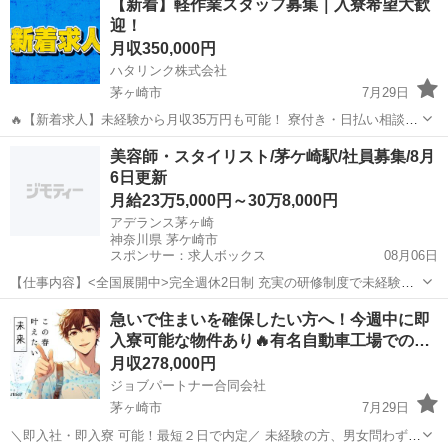
【新着】軽作業スタッフ募集｜入寮希望大歓
況に応じてマッチしそうな求人をご案内いたします!! 応募前に相談だ
迎！
けしてみたい方やどんな求...
月収350,000円
ハタリンク株式会社
茅ヶ崎市
7月29日
🔥【新着求人】未経験から月収35万円も可能！ 寮付き・日払い相談
OK！ 新しいお仕事を探している方を募集しています！ 「すぐ働きた
神奈川
茅ヶ崎市
工場
美容師・スタイリスト/茅ケ崎駅/社員募集/8月
い」 「住む場所も一緒に探したい」 「未経験からしっかり稼ぎたい」
6日更新
そ...
月給23万5,000円～30万8,000円
アデランス茅ヶ崎
神奈川県 茅ケ崎市
スポンサー：求人ボックス
08月06日
【仕事内容】<全国展開中>完全週休2日制 充実の研修制度で未経験で
も安心 <募集職種> 美容師 <仕事内容> お客様のプライバシーに配慮し
正社員
急いで住まいを確保したい方へ！今週中に即
た完全個室で、おひとりおひとりのお悩みとしっかりと向き合えるお
入寮可能な物件あり🔥有名自動車工場での…
仕事です。 20代～50代のス...
月収278,000円
ジョブパートナー合同会社
茅ヶ崎市
7月29日
＼即入社・即入寮 可能！最短２日で内定／ 未経験の方、男女問わず幅