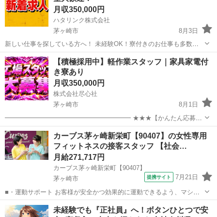
月収350,000円
ハタリンク株式会社
茅ヶ崎市
8月3日
新しい仕事を探している方へ！ 未経験OK！寮付きのお仕事も多数！
日払い・週払いも相談可能！ 「すぐ働きたい」 「住む場所も一緒に探
神奈川
茅ヶ崎市
工場
未経験
【積極採用中】軽作業スタッフ｜家具家電付
したい」 「今より収入を増やしたい」 そんな方におすすめのお仕事を
き寮あり
ご...
月収350,000円
株式会社尽心社
茅ヶ崎市
8月1日
━━━━━━━━━━━━━━━━━━━━ ★★★【かんたん応募は
こちら】★★★ ━━━━━━━━━━━━━━━━━━━━ ▼▼ ま
神奈川
茅ヶ崎市
工場
未経験
カーブス茅ヶ崎新栄町【90407】の女性専用
ずはLINEを友だち追加 ▼▼ https://lin.ee/wSdk4Ka ...
フィットネスの接客スタッフ 【社会…
月給271,717円
カーブス茅ヶ崎新栄町【90407】
7月21日
提携サイト
茅ヶ崎市
■・運動サポート お客様が安全かつ効果的に運動できるよう、マシン
の使い方をアドバイスします。運動が初めての方や苦手な方がほとん
神奈川
茅ヶ崎市
その他
未経験でも『正社員』へ！ボタンひとつで安
どなので、難しい指導はありません。「今日はこの動きを意識しまし