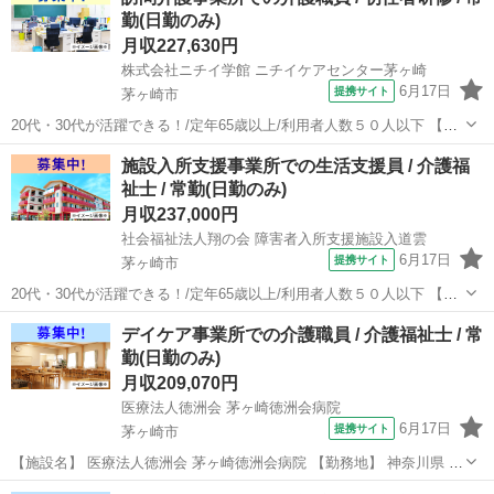
ー・ホスピス ReHOPE茅ヶ崎 【勤務地】 神奈川県 茅ヶ崎市 【アクセ
勤(日勤のみ)
ス】 ...
月収227,630円
株式会社ニチイ学館 ニチイケアセンター茅ヶ崎
6月17日
提携サイト
茅ヶ崎市
20代・30代が活躍できる！/定年65歳以上/利用者人数５０人以下 【施
設名】 株式会社ニチイ学館 ニチイケアセンター茅ヶ崎 【勤務地】 神
神奈川
茅ヶ崎市
介護福祉士
施設入所支援事業所での生活支援員 / 介護福
奈川県 茅ヶ崎市 【アクセス】 茅ケ崎駅から徒歩3分 茅ケ崎駅/北茅
祉士 / 常勤(日勤のみ)
ケ崎駅/香...
月収237,000円
社会福祉法人翔の会 障害者入所支援施設入道雲
6月17日
提携サイト
茅ヶ崎市
20代・30代が活躍できる！/定年65歳以上/利用者人数５０人以下 【施
設名】 社会福祉法人翔の会 障害者入所支援施設入道雲 【勤務地】 神
神奈川
茅ヶ崎市
介護福祉士
デイケア事業所での介護職員 / 介護福祉士 / 常
奈川県 茅ヶ崎市 【アクセス】 香川(神奈川)駅/寒川駅/六会日大前駅
勤(日勤のみ)
【雇...
月収209,070円
医療法人徳洲会 茅ヶ崎徳洲会病院
6月17日
提携サイト
茅ヶ崎市
【施設名】 医療法人徳洲会 茅ヶ崎徳洲会病院 【勤務地】 神奈川県 茅
ヶ崎市 【アクセス】 茅ケ崎駅から徒歩8分 茅ケ崎駅/北茅ケ崎駅/香
神奈川
茅ヶ崎市
介護福祉士