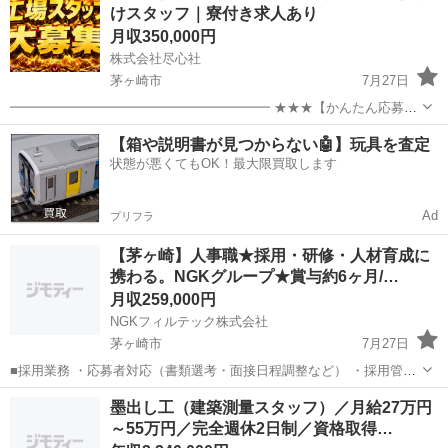
けスタッフ｜寮付き求人あり
月収350,000円
株式会社尽心社
茅ヶ崎市
7月27日
━━━━━━━━━━━━━━━━━━━━ ★★★【かんたん応募は
こちら】★★★ ━━━━━━━━━━━━━━━━━━━━ ▼▼ ま
神奈川
茅ヶ崎市
工場
未経験
【箱や説明書が見つからない🤖】玩具を査定
ずはLINEを友だち追加 ▼▼ https://lin.ee/wSdk4Ka ...
状態が悪くてもOK！最大限買取します
Ad
プリフラ
【茅ヶ崎】人事職★採用・研修・人材育成に
携わる。NGKグループ★賞与約6ヶ月/…
月収259,000円
NGKフィルテック株式会社
茅ヶ崎市
7月27日
■採用業務 ・応募者対応（書類選考・面接日程調整など） ・採用管理
データの更新・管理 ■研修・教育業務 ・社内研修の運営サポート（案
神奈川
茅ヶ崎市
その他
墨出し工（建築測量スタッフ）／月給27万円
内、日程調整、受講管理） ・受講状況の管理、リマインド（Excel使
～55万円／完全週休2日制／資格取得…
用） ■その...