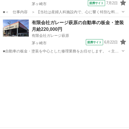
7月2日
提携サイト
茅ヶ崎市
■＜ 仕事内容 ＞ 【当社は産婦人科施設内で、心に響く特別な料理
を作っています】 病院食とは全く異なるイメージでホテルやレストラ
神奈川
茅ヶ崎市
調理師
有限会社ガレージ萩原の自動車の板金・塗装
ンで提供される料理と空間を演出して頂く仕事です。 料理長の作成メ
月給220,000円
ニュー（洋食・和食・エスニック...
有限会社ガレージ萩原
6月22日
提携サイト
茅ヶ崎市
■自動車の板金・塗装を中心とした修理業務をお任せします。 ＜主な
業務内容＞ ・車のへこみやキズの修復（板金） ・塗装前の下地処理、
神奈川
茅ヶ崎市
機械
調色、塗装 ・部品の分解、組立 ・仕上げ後の洗車、最終チェック ＜
特徴＞ ・ホンダ車中心（...