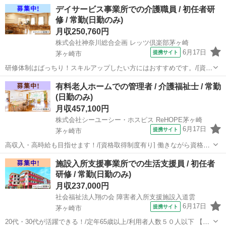
取得制度有り] 働きながら資格取得が目指せる！(初任者研修・実務者
神奈川
茅ヶ崎市
介護福祉士
デイサービス事業所での介護職員 / 初任者研
研修・介護福祉士)/20代・30代が活躍できる！ 【施設名】 株式会社神
修 / 常勤(日勤のみ)
奈川総合企画 レッ...
月収250,760円
株式会社神奈川総合企画 レッツ倶楽部茅ヶ崎
6月17日
提携サイト
茅ヶ崎市
研修体制はばっちり！スキルアップしたい方にはおすすめです。/[資格
取得制度有り] 働きながら資格取得が目指せる！(初任者研修・実務者
神奈川
茅ヶ崎市
介護福祉士
有料老人ホームでの管理者 / 介護福祉士 / 常勤
研修・介護福祉士)/20代・30代が活躍できる！ 【施設名】 株式会社神
(日勤のみ)
奈川総合企画 レッ...
月収457,100円
株式会社シーユーシー・ホスピス ReHOPE茅ヶ崎
6月17日
提携サイト
茅ヶ崎市
高収入・高時給も目指せます！/[資格取得制度有り] 働きながら資格取
得が目指せる！(初任者研修・実務者研修・介護福祉士)/定年65歳以上
神奈川
茅ヶ崎市
介護福祉士
施設入所支援事業所での生活支援員 / 初任者
【施設名】 株式会社シーユーシー・ホスピス ReHOPE茅ヶ崎 【勤務
研修 / 常勤(日勤のみ)
地】 神奈川...
月収237,000円
社会福祉法人翔の会 障害者入所支援施設入道雲
6月17日
提携サイト
茅ヶ崎市
20代・30代が活躍できる！/定年65歳以上/利用者人数５０人以下 【施