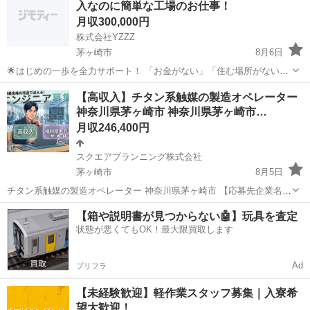
入なのに簡単な工場のお仕事！
月収300,000円
株式会社YZZZ
茅ヶ崎市
8月6日
🌟はじめの一歩を全力サポート！ 「お金がない」「住む場所がない」
「今すぐ働きたい」 そんなあなたを全力で応援します💪 ＼生活・仕
神奈川
茅ヶ崎市
工場
社会保険
【高収入】チタン系触媒の製造オペレーター
事・住まい、すべてサポート体制万全！／ 🔶サポート内容（一部紹
神奈川県茅ヶ崎市 神奈川県茅ヶ崎市…
介） 🎁 初月から月...
月収246,400円
スクエアプランニング株式会社
茅ヶ崎市
8月5日
チタン系触媒の製造オペレーター 神奈川県茅ヶ崎市 【応募先企業名】
スクエアプランニング株式会社 【雇用形態】正社員【人材紹介】 【職
神奈川
茅ヶ崎市
その他
オペレーター
【箱や説明書が見つからない🤖】玩具を査定
種】自動車業界以外(製造・部品組立・加工) 【応募資格】 ・年齢要件:
状態が悪くてもOK！最大限買取します
～ 60歳 ・日...
Ad
プリフラ
【未経験歓迎】軽作業スタッフ募集｜入寮希
望大歓迎！