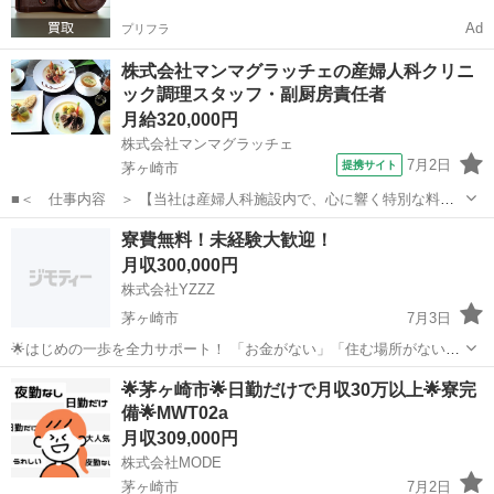
Ad
プリフラ
株式会社マンマグラッチェの産婦人科クリニ
ック調理スタッフ・副厨房責任者
月給320,000円
株式会社マンマグラッチェ
7月2日
提携サイト
茅ヶ崎市
■＜ 仕事内容 ＞ 【当社は産婦人科施設内で、心に響く特別な料理
を作っています】 病院食とは全く異なるイメージでホテルやレストラ
神奈川
茅ヶ崎市
調理師
寮費無料！未経験大歓迎！
ンで提供される料理と空間を演出して頂く仕事です。 料理長の作成メ
月収300,000円
ニュー（洋食・和食・エスニック...
株式会社YZZZ
茅ヶ崎市
7月3日
🌟はじめの一歩を全力サポート！ 「お金がない」「住む場所がない」
「今すぐ働きたい」 そんなあなたを全力で応援します💪 ＼生活・仕
神奈川
茅ヶ崎市
工場
未経験
🌟茅ヶ崎市🌟日勤だけで月収30万以上🌟寮完
事・住まい、すべてサポート体制万全！／ 💼募集職種（全国の大手工
備🌟MWT02a
場でのお仕事） 🔧...
月収309,000円
株式会社MODE
茅ヶ崎市
7月2日