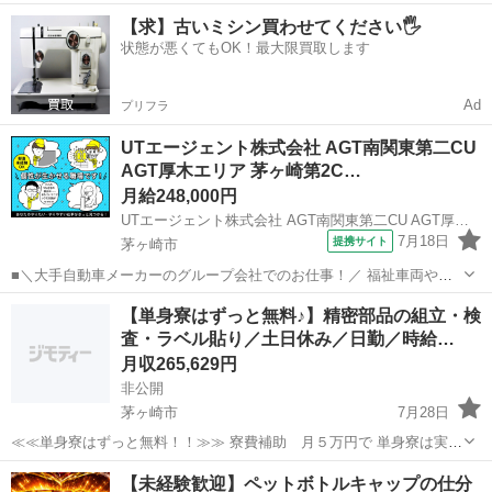
広い方が活躍中！ 学歴や職歴・転職回数は一切気にしなくてOKです♪
神奈川
茅ヶ崎市
工場
未経験
【求】古いミシン買わせてください🖐️
～お仕事内容～ ＜材料準備＞ ＜梱包＞ ＜検査＞ ＜オペレーター作業
状態が悪くてもOK！最大限買取します
＞ ...
Ad
プリフラ
UTエージェント株式会社 AGT南関東第二CU
AGT厚木エリア 茅ヶ崎第2C…
月給248,000円
UTエージェント株式会社 AGT南関東第二CU AGT厚木エリア 茅ヶ崎第2CL 《JOJZ1C》
7月18日
提携サイト
茅ヶ崎市
■＼大手自動車メーカーのグループ会社でのお仕事！／ 福祉車両や特
殊車両の生産をおこなっています！ 溶接(アーク・ガス溶接所持)経験
神奈川
茅ヶ崎市
工場
【単身寮はずっと無料♪】精密部品の組立・検
のある方歓迎！ 入社後には安心の丁寧な研修あり♪ ＜具体的には…＞
査・ラベル貼り／土日休み／日勤／時給…
◆福祉車両のユニット...
月収265,629円
非公開
茅ヶ崎市
7月28日
≪≪単身寮はずっと無料！！≫≫ 寮費補助 月５万円で 単身寮は実質
無料で住めちゃう♪ 家具家電のレンタルも可能なので すぐに生活が始
神奈川
茅ヶ崎市
工場
【未経験歓迎】ペットボトルキャップの仕分
められます◎ ※規定あり ＝＝＝＝＝＝＝＝＝＝＝＝＝＝＝＝ ★...