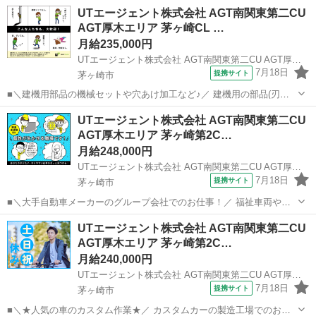
UTエージェント株式会社 AGT南関東第二CU
AGT厚木エリア 茅ヶ崎CL …
月給235,000円
UTエージェント株式会社 AGT南関東第二CU AGT厚木エリア 茅ヶ崎CL 《JYQE1C》
7月18日
提携サイト
茅ヶ崎市
■＼建機用部品の機械セットや穴あけ加工など♪／ 建機用の部品(刃先
やキャタピラ)を製造しています！ ＜具体的には…＞ ◆金属部品を機
神奈川
茅ヶ崎市
工場
UTエージェント株式会社 AGT南関東第二CU
械にセット・ボタン操作で加工する ◆穴あけ加工機にて手動で加工す
AGT厚木エリア 茅ヶ崎第2C…
る ◆次工程にまわす...
月給248,000円
UTエージェント株式会社 AGT南関東第二CU AGT厚木エリア 茅ヶ崎第2CL 《JOJZ1C》
7月18日
提携サイト
茅ヶ崎市
■＼大手自動車メーカーのグループ会社でのお仕事！／ 福祉車両や特
殊車両の生産をおこなっています！ 溶接(アーク・ガス溶接所持)経験
神奈川
茅ヶ崎市
工場
UTエージェント株式会社 AGT南関東第二CU
のある方歓迎！ 入社後には安心の丁寧な研修あり♪ ＜具体的には…＞
AGT厚木エリア 茅ヶ崎第2C…
◆福祉車両のユニット...
月給240,000円
UTエージェント株式会社 AGT南関東第二CU AGT厚木エリア 茅ヶ崎第2CL《JBVM1-PC》
7月18日
提携サイト
茅ヶ崎市
■＼★人気の車のカスタム作業★／ カスタムカーの製造工場でのお仕