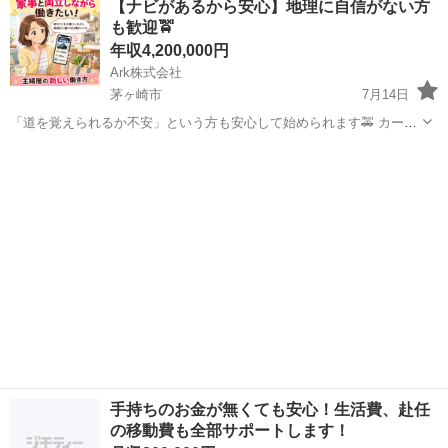
【ナビがあるから安心】地理に自信がない方
してボタン操作などなど 複雑な作業や力仕事はほとんどなく覚えやす
も歓迎🚖
いものばかり！ 未経験の方...
年収4,200,000円
Ark株式会社
茅ヶ崎市
7月14日
「道を覚えられるか不安」という方も安心して始められます🚕 カーナ
ビや経路案内アプリを使いながら運転できるため、土地勘は必要あり
神奈川
茅ヶ崎市
ドライバー
未経験
ません。 未経験から正社員として、新しい働き方に挑戦できます！ ー
ーーーーーーーーーーー...
手持ちのお金が無くても安心！生活費、赴任
の移動費も全部サポートします！