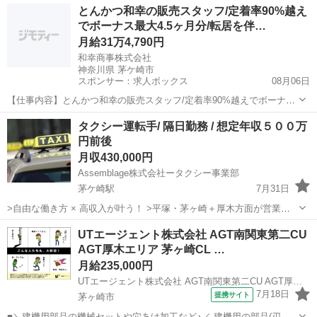
神奈川
茅ヶ崎市
茅ケ崎駅
ドライバー
未経験
とんかつ和幸の販売スタッフ/定着率90%越え
極的に採用し、安全意識の高い人材育成に取り組んでいます。 「暮ら
でボーナス最大4.5ヶ月分/転居を伴…
しの移動手段として自動車...
月給31万4,790円
和幸商事株式会社
神奈川県 茅ケ崎市
スポンサー：求人ボックス
08月06日
【仕事内容】とんかつ和幸の販売スタッフ/定着率90%越えでボーナス
最大4.5ヶ月分/転居を伴う転勤なし 和幸商事株式会社 和食,テイクアウ
正社員
タクシー運転手/ 隔日勤務 / 想定年収５００万
ト・惣菜・弁当屋,定食屋,肉料理 創業67年、 コロナ禍でも安定した経
円前後
営を行い、 「本物の味...
月収430,000円
Assemblage株式会社ータクシー事業部
茅ケ崎駅
7月31日
>自由な働き方 × 高収入が叶う！ >平塚・茅ヶ崎＋厚木方面が営業エ
リア！ >アプリ配車で、ムダなく効率よく稼げる！ 🌟アットホームな
神奈川
茅ヶ崎市
茅ケ崎駅
ドライバー
アプリ
UTエージェント株式会社 AGT南関東第二CU
職場で安定した収入を得られるチャンス！ 建設業・業務委託・個人事
AGT厚木エリア 茅ヶ崎CL …
業主・配送...
月給235,000円
UTエージェント株式会社 AGT南関東第二CU AGT厚木エリア 茅ヶ崎CL 《JYQE1C》
7月18日
提携サイト
茅ヶ崎市
■＼建機用部品の機械セットや穴あけ加工など♪／ 建機用の部品(刃先