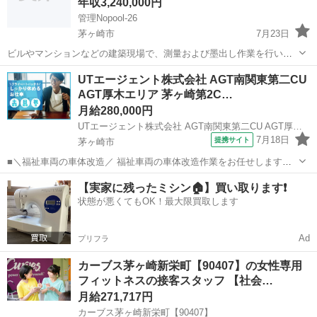
年収3,240,000円
管理Nopool-26
茅ヶ崎市
7月23日
ビルやマンションなどの建築現場で、測量および墨出し作業を行いま
す。 建築現場において、設計図どおりに建物をつくるために測量を行
神奈川
茅ヶ崎市
営業
UTエージェント株式会社 AGT南関東第二CU
い、正確な位置を出して基準となる線を引いていく仕事です。 現場職
AGT厚木エリア 茅ヶ崎第2C…
ではありますが、力仕事...
月給280,000円
UTエージェント株式会社 AGT南関東第二CU AGT厚木エリア 茅ヶ崎第2CL《JBVN1-PC》
7月18日
提携サイト
茅ヶ崎市
■＼福祉車両の車体改造／ 福祉車両の車体改造作業をお任せします！
☆アーク溶接の資格をお持ちの方、必見！ 実務経験者、大歓迎♪ ＜具
神奈川
茅ヶ崎市
機械
【実家に残ったミシン🏠】買い取ります❗️
体的には…＞ ◆既存の車にプラズマ溶断機を使い車体フロアをカット
状態が悪くてもOK！最大限買取します
◆カットした車体...
Ad
プリフラ
カーブス茅ヶ崎新栄町【90407】の女性専用
フィットネスの接客スタッフ 【社会…
月給271,717円
カーブス茅ヶ崎新栄町【90407】