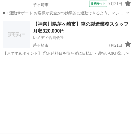
7月21日
提携サイト
茅ヶ崎市
■・運動サポート お客様が安全かつ効果的に運動できるよう、マシン
の使い方をアドバイスします。運動が初めての方や苦手な方がほとん
神奈川
茅ヶ崎市
その他
【神奈川県茅ヶ崎市】車の製造業務スタッフ
どなので、難しい指導はありません。「今日はこの動きを意識しまし
月収320,000円
ょう！」といったお声がけをしながら、...
レメディ合同会社
茅ヶ崎市
7月21日
【おすすめポイント】 ①お給料日を待たずに日払い・週払いOK! ②今
だけ入社祝金30〜100万円ドドーンと支給!! 月収30万円以上、年収400
神奈川
茅ヶ崎市
物流
業務
万円以上も可能 入社祝金とあわせて1年で500万稼ごっ✊️ ③...