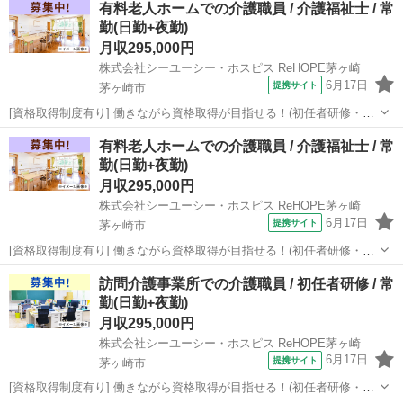
有料老人ホームでの介護職員 / 介護福祉士 / 常
達登録をお願いします☆ URL: https://lin.ee...
勤(日勤+夜勤)
月収295,000円
株式会社シーユーシー・ホスピス ReHOPE茅ヶ崎
6月17日
提携サイト
茅ヶ崎市
[資格取得制度有り] 働きながら資格取得が目指せる！(初任者研修・実
務者研修・介護福祉士)/定年65歳以上 【施設名】 株式会社シーユーシ
神奈川
茅ヶ崎市
介護福祉士
有料老人ホームでの介護職員 / 介護福祉士 / 常
ー・ホスピス ReHOPE茅ヶ崎 【勤務地】 神奈川県 茅ヶ崎市 【アクセ
勤(日勤+夜勤)
ス】 ...
月収295,000円
株式会社シーユーシー・ホスピス ReHOPE茅ヶ崎
6月17日
提携サイト
茅ヶ崎市
[資格取得制度有り] 働きながら資格取得が目指せる！(初任者研修・実
務者研修・介護福祉士)/定年65歳以上 【施設名】 株式会社シーユーシ
神奈川
茅ヶ崎市
介護福祉士
訪問介護事業所での介護職員 / 初任者研修 / 常
ー・ホスピス ReHOPE茅ヶ崎 【勤務地】 神奈川県 茅ヶ崎市 【アクセ
勤(日勤+夜勤)
ス】 ...
月収295,000円
株式会社シーユーシー・ホスピス ReHOPE茅ヶ崎
6月17日
提携サイト
茅ヶ崎市
[資格取得制度有り] 働きながら資格取得が目指せる！(初任者研修・実