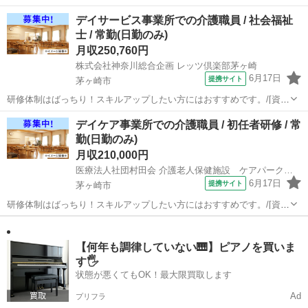
設名】 社会福祉法人翔の会 障害者入所支援施設入道雲 【勤務地】 神
神奈川
茅ヶ崎市
介護士
デイサービス事業所での介護職員 / 社会福祉
奈川県 茅ヶ崎市 【アクセス】 香川(神奈川)駅/寒川駅/六会日大前駅
士 / 常勤(日勤のみ)
【雇...
月収250,760円
株式会社神奈川総合企画 レッツ倶楽部茅ヶ崎
6月17日
提携サイト
茅ヶ崎市
研修体制はばっちり！スキルアップしたい方にはおすすめです。/[資格
取得制度有り] 働きながら資格取得が目指せる！(初任者研修・実務者
神奈川
茅ヶ崎市
介護福祉士
デイケア事業所での介護職員 / 初任者研修 / 常
研修・介護福祉士)/20代・30代が活躍できる！ 【施設名】 株式会社神
勤(日勤のみ)
奈川総合企画 レッ...
月収210,000円
医療法人社団村田会 介護老人保健施設 ケアパーク茅ヶ崎
6月17日
提携サイト
茅ヶ崎市
研修体制はばっちり！スキルアップしたい方にはおすすめです。/[資格
取得制度有り] 働きながら資格取得が目指せる！(初任者研修・実務者
神奈川
茅ヶ崎市
介護福祉士
研修・介護福祉士)/日・祝休みがメイン、シフト制で休み相談可/利用
者人数５０人以下 【施設...
【何年も調律していない🎹】ピアノを買いま
す🖐️
状態が悪くてもOK！最大限買取します
Ad
プリフラ