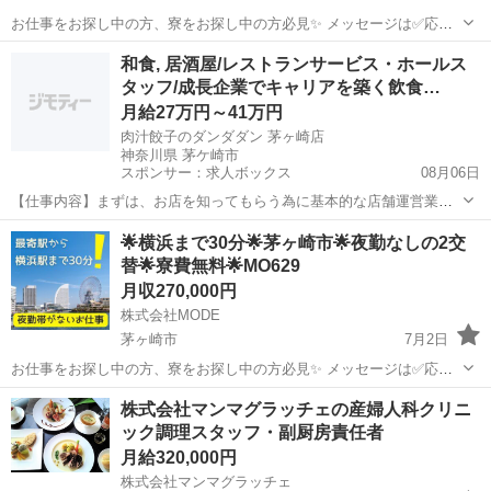
お仕事をお探し中の方、寮をお探し中の方必見✨ メッセージは✅応募
フロー✅を入力してからお願いします。 💥お仕事内容💥 普通車に部品
神奈川
茅ヶ崎市
その他
未経験
和食, 居酒屋/レストランサービス・ホールス
を取り付け・取り外しして、 特殊車両に改修していただくお仕事で
タッフ/成長企業でキャリアを築く飲食…
す。 トル...
月給27万円～41万円
肉汁餃子のダンダダン 茅ヶ崎店
神奈川県 茅ケ崎市
スポンサー：求人ボックス
08月06日
【仕事内容】まずは、お店を知ってもらう為に基本的な店舗運営業務
全般から学んでもらい、「やってみたい!」という意欲があれば日本酒
正社員
🌟横浜まで30分🌟茅ヶ崎市🌟夜勤なしの2交
開発や広報、商品開発や店舗開発チームなどなど幅広いお仕事に参加
替🌟寮費無料🌟MO629
できます。 <業務内容> キッチン:料理の...
月収270,000円
株式会社MODE
茅ヶ崎市
7月2日
お仕事をお探し中の方、寮をお探し中の方必見✨ メッセージは✅応募
フロー✅を入力してからお願いします。 💥お仕事内容💥 半導体装置の
神奈川
茅ヶ崎市
その他
未経験
株式会社マンマグラッチェの産婦人科クリニ
精密部品となる 静電チャックを製造しているところでのお仕事です。
ック調理スタッフ・副厨房責任者
[1]...
月給320,000円
株式会社マンマグラッチェ