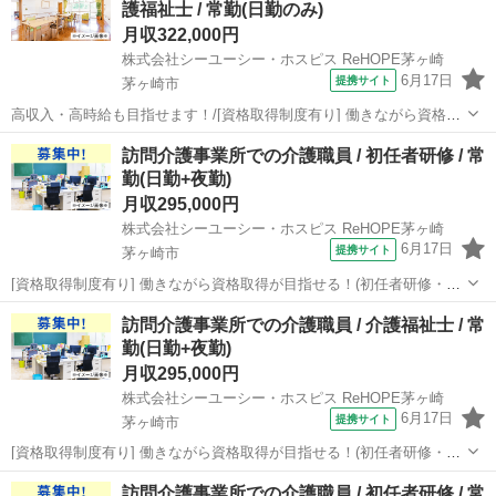
護福祉士 / 常勤(日勤のみ)
【雇...
月収322,000円
株式会社シーユーシー・ホスピス ReHOPE茅ヶ崎
6月17日
提携サイト
茅ヶ崎市
高収入・高時給も目指せます！/[資格取得制度有り] 働きながら資格取
得が目指せる！(初任者研修・実務者研修・介護福祉士)/定年65歳以上
神奈川
茅ヶ崎市
介護福祉士
訪問介護事業所での介護職員 / 初任者研修 / 常
【施設名】 株式会社シーユーシー・ホスピス ReHOPE茅ヶ崎 【勤務
勤(日勤+夜勤)
地】 神奈川...
月収295,000円
株式会社シーユーシー・ホスピス ReHOPE茅ヶ崎
6月17日
提携サイト
茅ヶ崎市
[資格取得制度有り] 働きながら資格取得が目指せる！(初任者研修・実
務者研修・介護福祉士)/定年65歳以上 【施設名】 株式会社シーユーシ
神奈川
茅ヶ崎市
介護福祉士
訪問介護事業所での介護職員 / 介護福祉士 / 常
ー・ホスピス ReHOPE茅ヶ崎 【勤務地】 神奈川県 茅ヶ崎市 【アクセ
勤(日勤+夜勤)
ス】 ...
月収295,000円
株式会社シーユーシー・ホスピス ReHOPE茅ヶ崎
6月17日
提携サイト
茅ヶ崎市
[資格取得制度有り] 働きながら資格取得が目指せる！(初任者研修・実
務者研修・介護福祉士)/定年65歳以上 【施設名】 株式会社シーユーシ
神奈川
茅ヶ崎市
介護福祉士
訪問介護事業所での介護職員 / 初任者研修 / 常