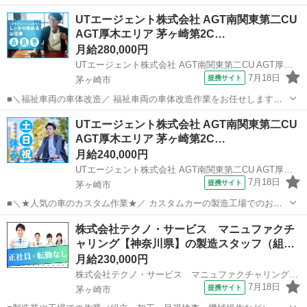
事です！ ＜具体的には…＞ ・カスタムのために部品の付け外しをお願
神奈川
茅ヶ崎市
工場
UTエージェント株式会社 AGT南関東第二CU
いいたします ・組み立て作業の場所により車両の移動作業を行います
AGT厚木エリア 茅ヶ崎第2C…
※車両移動の作業がありま...
月給280,000円
UTエージェント株式会社 AGT南関東第二CU AGT厚木エリア 茅ヶ崎第2CL《JBVN1-PC》
7月18日
提携サイト
茅ヶ崎市
■＼福祉車両の車体改造／ 福祉車両の車体改造作業をお任せします！
☆アーク溶接の資格をお持ちの方、必見！ 実務経験者、大歓迎♪ ＜具
神奈川
茅ヶ崎市
機械
UTエージェント株式会社 AGT南関東第二CU
体的には…＞ ◆既存の車にプラズマ溶断機を使い車体フロアをカット
AGT厚木エリア 茅ヶ崎第2C…
◆カットした車体...
月給240,000円
UTエージェント株式会社 AGT南関東第二CU AGT厚木エリア 茅ヶ崎第2CL《JBVM1-PC》
7月18日
提携サイト
茅ヶ崎市
■＼★人気の車のカスタム作業★／ カスタムカーの製造工場でのお仕
事です！ ＜具体的には…＞ ・カスタムのために部品の付け外しをお願
神奈川
茅ヶ崎市
工場
株式会社テクノ・サービス マニュファクチ
いいたします ・組み立て作業の場所により車両の移動作業を行います
ャリング【神奈川県】の製造スタッフ（組…
※車両移動の作業がありま...
月給230,000円
株式会社テクノ・サービス マニュファクチャリング【神奈川県】
7月18日
提携サイト
茅ヶ崎市