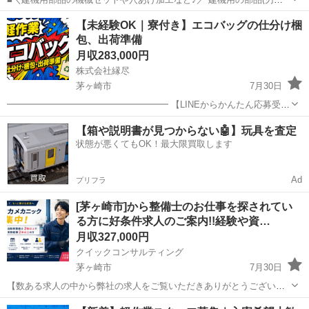
やキャタピラ)を製造しています！ ＜具体的には…＞ ◆金属部品を機
神奈川
茅ヶ崎市
工場
【未経験OK｜寮付き】エコバッグの仕分け梱
械にセット・ボタン操作で加工する ◆穴あけ加工機にて手動で加工す
包、出荷準備
る ◆次工程にまわす...
月収283,000円
株式会社縁尽
茅ヶ崎市
7月30日
━━━━━━━━━━━━━━━━━━ 【LINEからかんたん応募受付
中】 ━━━━━━━━━━━━━━━━━━ ▼応募はこちら
神奈川
茅ヶ崎市
工場
未経験
【箱や説明書が見つからない🤖】玩具を査定
https://lin.ee/YnSeSj6 【応募方法】 1．LINE...
状態が悪くてもOK！最大限買取します
Ad
プリフラ
[茅ヶ崎市]から整備士のお仕事を探されてい
る方に好条件求人のご案内!!経験や資…
月収327,000円
クイックコンサルティング
茅ヶ崎市
7月30日
【数ある求人の中から弊社の求人をご覧いただきありがとうございま
す!!】 全国に様々な求人を5万件以上取り扱っておりご希望条件やご状
神奈川
茅ヶ崎市
その他
整備士