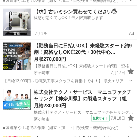
■製造業や工場での作業（組立・加工・目視検査・機械操作など） 具
体的には・・・ 製品に不備がないか目視チェック 部品を機械にセット
神奈川
茅ヶ崎市
倉庫管理
【求】古いミシン買わせてください🖐️
してボタン操作などなど 複雑な作業や力仕事はほとんどなく覚えやす
状態が悪くてもOK！最大限買取します
いものばかり！ 未経験の方...
Ad
プリフラ
【勤務当日に日払いOK】未経験スタート約9
割！資格なしOK◎20代・30代中心…
月収270,000円
【勤務当日に日払いOK】未経験スタート約9割！資格なしOK◎20代・30代中心の若い会社で手に職をつける住宅設備等の電気工事スタッフ募集！ 株式会社KNI
茅ヶ崎市
7月17日
【日給13,000円～◎電気工事スタッフを募集中です！】 県央エリアで
お仕事をお探しの方、頑張った分だけ給与に反映される会社で働きま
神奈川
茅ヶ崎市
電気
未経験
株式会社テクノ・サービス マニュファクチ
せんか！ 電気・空調工事・高所作業の経験、ご興味がありましたら、
ャリング【神奈川県】の製造スタッフ（組…
ぜひお気軽にお問い合わせ...
月給230,000円
株式会社テクノ・サービス マニュファクチャリング【神奈川県】
7月18日
提携サイト
茅ヶ崎市
■製造業や工場での作業（組立・加工・目視検査・機械操作など） 具
体的には・・・ 製品に不備がないか目視チェック 部品を機械にセット
神奈川
茅ヶ崎市
倉庫管理