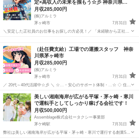
定×高収入の未来を掴もう☆彡 神奈川県…
ょう！」といったお声がけをしながら、...
月収285,000円
(株)アルミラ
茅ヶ崎市
7月31日
＼安定した正社員のお仕事をお探しの方必見！／ 「未経験から正社員
になれる？」 「すぐに働ける仕事が知りたい！」 「長期安定の職場で
神奈川
茅ヶ崎市
工場
未経験
働きたい！」 ⇒ そんなアナタにピッタリの正社員求人をご紹介！ ...
（赴任費支給）工場での運搬スタッフ 神奈
川県茅ヶ崎市
月収285,000円
(株)アルミラ
茅ヶ崎市
7月31日
／ 20代～40代活躍中☆彡 ＼ ☆…・安心のサポート体制・…☆ ◇ 住ま
いの心配ゼロ！ ◇ • 個室1R完全無料！ • 即日入寮OK！など ◇ 所持金
神奈川
茅ヶ崎市
物流
未経験
美しい湘南海岸が広がる平塚・茅ヶ崎・寒川
ゼロでもスタートできる！ ...
で運転手としてしっかり稼げる会社です！
月収500,000円
Assemblage株式会社ータクシー事業部
茅ケ崎駅
7月31日
弊社は美しい湘南海岸が広がる平塚・茅ヶ崎・寒川で運行する創業50
年以上のタクシー会社です。 地域を支える担い手として、乗務員を積