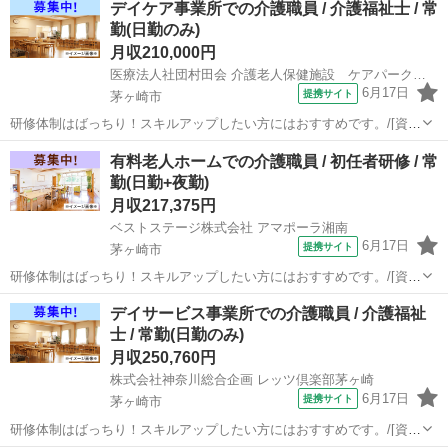
デイケア事業所での介護職員 / 介護福祉士 / 常
川(神奈川)駅 【雇用形態】常勤(日勤のみ) 【募集職種】介護職員
勤(日勤のみ)
【給...
月収210,000円
医療法人社団村田会 介護老人保健施設 ケアパーク茅ヶ崎
6月17日
提携サイト
茅ヶ崎市
研修体制はばっちり！スキルアップしたい方にはおすすめです。/[資格
取得制度有り] 働きながら資格取得が目指せる！(初任者研修・実務者
神奈川
茅ヶ崎市
介護福祉士
有料老人ホームでの介護職員 / 初任者研修 / 常
研修・介護福祉士)/日・祝休みがメイン、シフト制で休み相談可/利用
勤(日勤+夜勤)
者人数５０人以下 【施設...
月収217,375円
ベストステージ株式会社 アマポーラ湘南
6月17日
提携サイト
茅ヶ崎市
研修体制はばっちり！スキルアップしたい方にはおすすめです。/[資格
取得制度有り] 働きながら資格取得が目指せる！(初任者研修・実務者
神奈川
茅ヶ崎市
介護福祉士
デイサービス事業所での介護職員 / 介護福祉
研修・介護福祉士)/20代・30代が活躍できる！/夜勤は短時間勤務の相
士 / 常勤(日勤のみ)
談可。効率よく高収入を...
月収250,760円
株式会社神奈川総合企画 レッツ倶楽部茅ヶ崎
6月17日
提携サイト
茅ヶ崎市
研修体制はばっちり！スキルアップしたい方にはおすすめです。/[資格