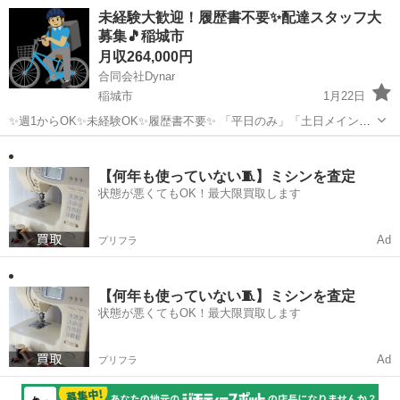
「Wワーク」など働き方はなんでも可！ シフト自由に組めます！ 午前
東京
稲城市
配送
未経験大歓迎！履歴書不要✨配達スタッフ大
のみ午後のみ可能！ アルバイト枠もございます。 自転車は会社で用意
募集🎵稲城市
します🚲 ...
月収264,000円
合同会社Dynar
稲城市
1月22日
✨週1からOK✨未経験OK✨履歴書不要✨ 「平日のみ」「土日メイン」
「Wワーク」など働き方はなんでも可！ シフト自由に組めます！ 午前
東京
稲城市
物流
未経験
のみ午後のみ可能！ アルバイト枠もございます。 自転車は会社で用意
します🚲 ...
【何年も使っていない🧵】ミシンを査定
状態が悪くてもOK！最大限買取します
Ad
プリフラ
【何年も使っていない🧵】ミシンを査定
状態が悪くてもOK！最大限買取します
Ad
プリフラ