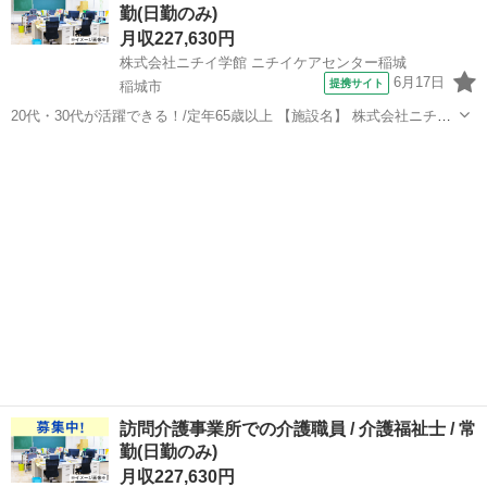
勤(日勤のみ)
助） ・生活援助（掃除...
月収227,630円
株式会社ニチイ学館 ニチイケアセンター稲城
6月17日
提携サイト
稲城市
20代・30代が活躍できる！/定年65歳以上 【施設名】 株式会社ニチイ
学館 ニチイケアセンター稲城 【勤務地】 東京都 稲城市 【アクセス】
東京
稲城市
介護福祉士
稲城駅から徒歩2分 稲城駅/稲城長沼駅/京王よみうりランド駅 【雇用
形態...
訪問介護事業所での介護職員 / 介護福祉士 / 常
勤(日勤のみ)
月収227,630円