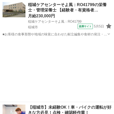
す!!』 ★数少ないペット寮、家族、カップル寮を完備している求人で
東京
稲城市
その他
未経験
稲城ケアセンターそよ風：RO41799の栄養
家賃補助も在籍中ずっと5万円の補助あり!! こちらの求人以外にも日本
士・管理栄養士 【経験者・有資格者…
全国5万件以上の求人を多...
月給230,000円
稲城ケアセンターそよ風：RO41799
5月5日
提携サイト
稲城市
■お客様の食事形態や地域の味覚に合わせた献立編集や食材の発注・在
庫管理、帳票作成、食材費の管理などを担当。調理補助や配膳・下
東京
稲城市
栄養士
膳、厨房の衛生管理にも携わり、イベント食や行事メニューの企画に
も関われます。日々の食事を通じて、お客...
【稲城市】未経験OK！車・バイクの運転が好
きな方必見！点検・確認軽作業！