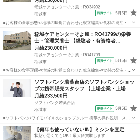
月給230,000円
稲城ケアセンターそよ風：RO34902
5月5日
提携サイト
稲城市
■お客様の食事形態や地域の味覚に合わせた献立編集や食材の発注・在
庫管理、帳票作成、食材費の管理などを担当。調理補助や配膳・下
東京
稲城市
栄養士
稲城ケアセンターそよ風：RO41799の栄養
膳、厨房の衛生管理にも携わり、イベント食や行事メニューの企画に
士・管理栄養士 【経験者・有資格者…
も関われます。日々の食事を通じて、お客...
月給230,000円
稲城ケアセンターそよ風：RO41799
5月5日
提携サイト
稲城市
■お客様の食事形態や地域の味覚に合わせた献立編集や食材の発注・在
庫管理、帳票作成、食材費の管理などを担当。調理補助や配膳・下
東京
稲城市
栄養士
ソフトバンク若葉台店のソフトバンクショッ
膳、厨房の衛生管理にも携わり、イベント食や行事メニューの企画に
プの携帯販売スタッフ 【上場企業・上場…
も関われます。日々の食事を通じて、お客...
月給233,500円
ソフトバンク若葉台店
5月5日
提携サイト
稲城市
■ソフトバンク/ワイモバイルのショップクルー 携帯の操作説明・スマ
ートフォンの機種やプラン・インターネット回線など、生活に欠かせ
東京
稲城市
その他
【何年も使っていない🧵】ミシンを査定
ない商品やサービスのコンサルティングを行うお仕事です！ 【完全未
状態が悪くてもOK！最大限買取します
経験でも安心】 ○入社後のス...