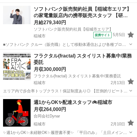
「Wワーク」など働き方はなんでも可！ シフト自由に組めます！ 午前
東京
稲城市
配送
ソフトバンク販売契約社員【稲城市エリア】
のみ午後のみ可能！ アルバイト枠もございます。 自転車は会社で用意
の家電量販店内の携帯販売スタッフ 【研…
します🚲 ...
月給279,340円
ソフトバンク販売契約社員【稲城市エリア】
5月5日
提携サイト
稲城市
■ソフトバンク クルー（販売職）として移動体通信および各種ブロー
ドバンドサービスの提案・販売をお任せします。 【具体的な業務内
東京
稲城市
その他
フラクタル(fractal) スタイリスト募集中/業務
容】 ・スマートフォンなどの販売 ・新規加入やプラン変更の事務手続
委託
き ・その他、各種商品・サービ...
月収300,000円
フラクタル(fractal) スタイリスト募集中/業務委託
稲城市
2月13日
エリア内で歩合率トップクラス！保証制度あり◎ 【圧倒的リピート空
間】あなたの固定指名のお客様が増える環境が揃っています。みなさ
東京
稲城市
美容師
業務委託
週1からOK✨配達スタッフ🚲稲城市
んのライフスタイルに合わせて、働き方を重視します！ スタイリスト
月収264,000円
募集｜高単価×高リピートで...
合同会社Dynar
稲城市
2月10日
✨週1からOK✨未経験OK✨履歴書不要✨ 「平日のみ」「土日メイン」