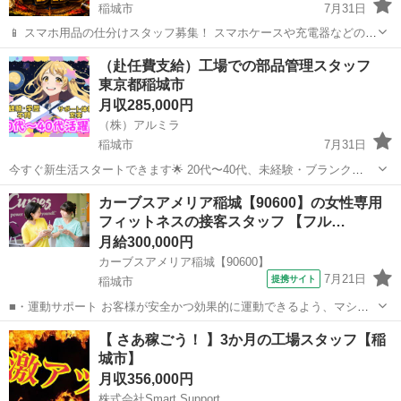
稲城市
7月31日
📱 スマホ用品の仕分けスタッフ募集！ スマホケースや充電器などの仕
分け・検品を行うシンプルなお仕事です♪
東京
稲城市
工場
未経験
（赴任費支給）工場での部品管理スタッフ
━━━━━━━━━━━━━━━━ 📲 ご応募はこちら（24時間受付
東京都稲城市
中） https://lin.ee/...
月収285,000円
（株）アルミラ
稲城市
7月31日
今すぐ新生活スタートできます🌟 20代〜40代、未経験・ブランク
OK！ 〇●LINEからの応募が可能になりました♪●〇 下記URLよりお友
東京
稲城市
工場
未経験
カーブスアメリア稲城【90600】の女性専用
達登録をお願いします☆ URL: https://lin.ee...
フィットネスの接客スタッフ 【フル…
月給300,000円
カーブスアメリア稲城【90600】
7月21日
提携サイト
稲城市
■・運動サポート お客様が安全かつ効果的に運動できるよう、マシン
の使い方をアドバイスします。運動が初めての方や苦手な方がほとん
東京
稲城市
その他
【 さあ稼ごう！ 】3か月の工場スタッフ【稲
どなので、難しい指導はありません。「今日はこの動きを意識しまし
城市】
ょう！」といったお声がけをしながら、...
月収356,000円
株式会社Smart Support