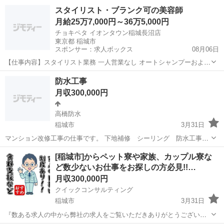
取得制度有り] 働きながら資格取得が目指せる！(初任者研修・実務者
東京
稲城市
介護福祉士
スタイリスト・ブランク可の美容師
研修・介護福祉士)/20代・30代が活躍できる！/定年65歳以上/利用者人
月給25万7,000円～36万5,000円
数５０人以下 【...
チョキペタ イオンタウン稲城長沼店
東京都 稲城市
スポンサー：求人ボックス
08月06日
【仕事内容】スタイリスト業務 一人営業なし オートシャンプーおよび
券売機完備 ・従事すべき業務の変更の範囲:変更なし ・就業場所の変
正社員
防水工事
更の範囲:変更なし 【経験・資格】<応募要件> 美容師免許 シャンプ
月収300,000円
ー・カット・白髪染めができる方...
高橋防水
稲城市
3月31日
マンション改修工事の仕事です。 下地補修 シーリング 防水工事な
ど。 現場は安定してあります。 未経験歓迎 経験者即戦力として大歓
東京
稲城市
その他
防水工事
[稲城市]からペット寮や家族、カップル寮な
迎です。 労災保険 雇用保険有り 未経験10000 経験者応相談で 現場
ど数少ないお仕事をお探しの方必見!!…
をお願いで...
月収300,000円
クイックコンサルティング
稲城市
3月31日
『数ある求人の中から弊社の求人をご覧いただきありがとうございま