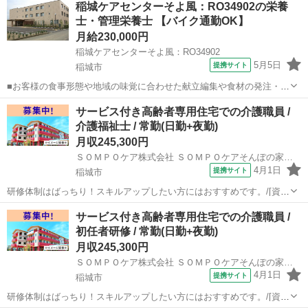
稲城ケアセンターそよ風：RO34902の栄養
士・管理栄養士 【バイク通勤OK】
月給230,000円
稲城ケアセンターそよ風：RO34902
5月5日
提携サイト
稲城市
■お客様の食事形態や地域の味覚に合わせた献立編集や食材の発注・在
庫管理、帳票作成、食材費の管理などを担当。調理補助や配膳・下
東京
稲城市
栄養士
サービス付き高齢者専用住宅での介護職員 /
膳、厨房の衛生管理にも携わり、イベント食や行事メニューの企画に
介護福祉士 / 常勤(日勤+夜勤)
も関われます。日々の食事を通じて、お客...
月収245,300円
ＳＯＭＰＯケア株式会社 ＳＯＭＰＯケアそんぽの家Ｓ稲城
4月1日
提携サイト
稲城市
研修体制はばっちり！スキルアップしたい方にはおすすめです。/[資格
取得制度有り] 働きながら資格取得が目指せる！(初任者研修・実務者
東京
稲城市
介護福祉士
サービス付き高齢者専用住宅での介護職員 /
研修・介護福祉士)/20代・30代が活躍できる！/定年65歳以上/利用者人
初任者研修 / 常勤(日勤+夜勤)
数５０人以下 【...
月収245,300円
ＳＯＭＰＯケア株式会社 ＳＯＭＰＯケアそんぽの家Ｓ稲城
4月1日
提携サイト
稲城市
研修体制はばっちり！スキルアップしたい方にはおすすめです。/[資格