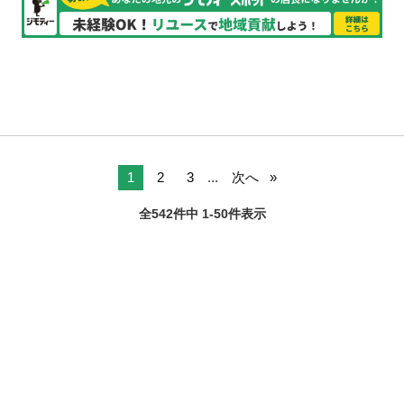
1
2
3
...
次へ
全542件中 1-50件表示