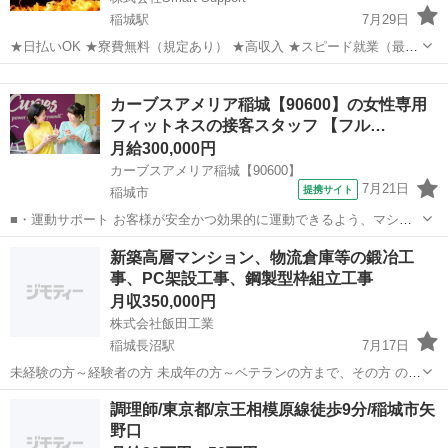
稲城駅
7月29日
★日払いOK ★寮費無料（規定あり） ★高収入 ★スピード就業（最短
翌日） ■ お仕事例 ・半導体部品のマシンオペレーター ・自動車の組
東京
稲城市
稲城駅
工場
未経験
立や部品の加工 ・電子部品の検査 ・化粧品の梱包や仕分け ...
カーブスアメリア稲城【90600】の女性専用
フィットネスの接客スタッフ 【フル…
月給300,000円
カーブスアメリア稲城【90600】
7月21日
提携サイト
稲城市
■・運動サポート お客様が安全かつ効果的に運動できるよう、マシン
の使い方をアドバイスします。運動が初めての方や苦手な方がほとん
東京
稲城市
その他
新築高層マンション、物流倉庫等の鍛冶工
どなので、難しい指導はありません。「今日はこの動きを意識しまし
事、PC架設工事、鋼製型枠組立工事
ょう！」といったお声がけをしながら、...
月収350,000円
株式会社飯田工業
稲城長沼駅
7月17日
未経験の方～経験者の方 未成年の方～ベテランの方まで、その方 のス
キル、体力にあった無理のない作業をお任せします。 現在代表の私を
東京
稲城市
稲城長沼駅
その他
型枠
調理師/東京都/京王相模原線徒歩9分/稲城市矢
含め日本３名とベトナム人２名の計５人で再開発高 層マンションの現
野口
場に従事しています。 小規模な...