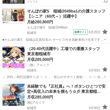
Ad
プリフラ
そんぽの家S 稲城/2049ba1の介護スタッフ
【シニア（60代～）活躍中】
月給280,800円
そんぽの家S 稲城/2049ba1
6月20日
提携サイト
稲城市
■そんぽの家S 稲城は定員42名の サービス付き高齢者向け住宅です。
建物内にお住いのご入居者さまと、 近隣にお住いのご利用者さま宅に
東京
稲城市
ホームヘルパー
（20-40代活躍中）工場での運搬スタッフ
訪問いただきます。 ～主なお仕事～ ・身体介護（食事、入浴、排泄介
東京都稲城市
助） ・生活援助（掃除...
月収285,000円
（株）アルミラ
稲城市
6月30日
／ 20代～40代活躍中☆彡 ＼ ☆…・安心のサポート体制・…☆ ◇ 住ま
いの心配ゼロ！ ◇ • 個室1R完全無料！ • 即日入寮OK！など ◇ 所持金
東京
稲城市
工場
未経験
未経験でも『正社員』へ！ボタンひとつで安
ゼロでもスタートできる！ ...
定×高収入の未来を掴もう☆彡 東京都稲…
月収285,000円
(株)アルミラ
稲城市
6月30日