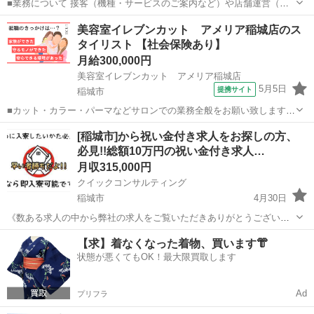
■業務について 接客（機種・サービスのご案内など）や店舗運営（書
類作成や販促ツールの企画・制作など）をお願いします。 一日の流れ
東京
稲城市
その他
美容室イレブンカット アメリア稲城店のス
や、個人・法人それぞれのお客様への対応方法を実務を通してイチか
タイリスト 【社会保険あり】
ら学んでいき、ゆくゆくはストアマ...
月給300,000円
美容室イレブンカット アメリア稲城店
5月5日
提携サイト
稲城市
■カット・カラー・パーマなどサロンでの業務全般をお願い致します。
ノルマはないので、チームワークを大切に美容師みんなでサポートし
東京
稲城市
美容師
[稲城市]から祝い金付き求人をお探しの方、
ながら接客します。 リーフ配り、タオル洗いといった業務が無いの
必見!!総額10万円の祝い金付き求人…
で、お客様に集中できる環境です。 ...
月収315,000円
クイックコンサルティング
稲城市
4月30日
《数ある求人の中から弊社の求人をご覧いただきありがとうございま
す!!》 ☆総額10万円の祝い金付き求人のご案内です!!☆ こちらの求人
東京
稲城市
その他
未経験
【求】着なくなった着物、買います👘
以外にも日本全国5万件以上の求人を多く取り扱っており相談だけでも
状態が悪くてもOK！最大限買取します
大歓迎♪ 受付方法に...
Ad
プリフラ