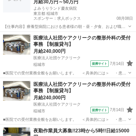
月給30万円～50万円
よみうりランド慶友病院
東京都 稲城市
スポンサー：求人ボックス
08月08日
【仕事内容】療養型病院における患者様の朝・昼・夕食、および職員
の昼食を担当していただきます。(1日1食当たり150～200食程度) 勤務
正社員
医療法人社団ケアクリークの整形外科の受付
時間1～4の勤務帯でシフト制勤務をお願いしています。 昇給・賞与の
事務 【制服貸与】
制度があるため、やりがいを持...
月給240,000円
医療法人社団ケアクリーク
7月14日
提携サイト
稲城市
■医院での受付業務全般をお願いします。 ＜具体的には＞ ・患者
様の来院応対 ・会計業務 ・予約管理 ・電話応対、その他付随
東京
稲城市
医療事務
医療法人社団ケアクリークの整形外科の受付
業務 周りの仲間がサポートしますので未経験でも安心◎ 少しずつ覚え
事務 【制服貸与】
ていきましょう！ ※将...
月給240,000円
医療法人社団ケアクリーク
7月14日
提携サイト
稲城市
■医院での受付業務全般をお願いします。 ＜具体的には＞ ・患者
様の来院応対 ・会計業務 ・予約管理 ・電話応対、その他付随
東京
稲城市
医療事務
夜勤作業員大募集!!23時から5時!!日給15000
業務 周りの仲間がサポートしますので未経験でも安心◎ 少しずつ覚え