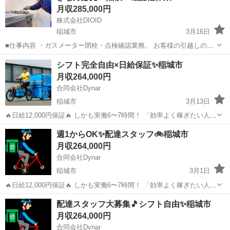
月収285,000円
株式会社DIOID
稲城市
3月16日
■仕事内容 ・ガスメーター閉栓・点検確認業務。 お客様の引越しの際
にガス事業法に基づき、ガスメーターの元栓を閉める閉栓業務になり
東京
稲城市
その他
業務
シフト完全自由×日給保証✨稲城市
ます。 範囲は東京都全域・神奈川県全域になり、エリアを割り振らせ
月収264,000円
て頂き、車・バイク・原...
合同会社Dynar
稲城市
3月13日
🔥日給12,000円保証🔥 しかも実働6〜7時間！ 「効率よく稼ぎたい人」
必見！ ✔ 週1〜OK ✔ シフト完全自由 ✔ 未経験OK ✔ 履歴書不要 自転
東京
稲城市
配送
未経験
週1からOK✨配達スタッフ🚲稲城市
車貸与あり🚲 軽い荷物中心で体への負担も少...
月収264,000円
合同会社Dynar
稲城市
3月1日
🔥日給12,000円保証🔥 しかも実働6〜7時間！ 「効率よく稼ぎたい人」
必見！ ✔ 週1〜OK ✔ シフト完全自由 ✔ 未経験OK ✔ 履歴書不要 自転
東京
稲城市
配送
配達スタッフ大募集🎵シフト自由✨稲城市
車貸与あり🚲 軽い荷物中心で体への負担も少...
月収264,000円
合同会社Dynar