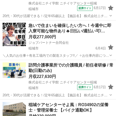
株式会社ニチイ学館 ニチイケアセンター稲城
6月17日
提携サイト
稲城市
20代・30代が活躍できる！/定年65歳以上 【施設名】 株式会社ニチイ
学館 ニチイケアセンター稲城 【勤務地】 東京都 稲城市 【アクセス】
東京
稲城市
介護福祉士
急いで住まいを確保したい方へ！今週中に即
稲城駅から徒歩2分 稲城駅/稲城長沼駅/京王よみうりランド駅 【雇用
入寮可能な物件あり🔥日払い/週払い可/…
形態...
月収277,000円
ジョブパートナー合同会社
稲城市
6月4日
＼人気のお仕事✧有名工場内での製造スタッフ!!／ ✧お仕事内容につい
て✧ ￣￣V￣￣￣￣￣￣￣￣￣￣￣￣￣ ▼必要な材料のピッキング ▽
東京
稲城市
工場
健康保険
訪問介護事業所での介護職員 / 初任者研修 / 常
材料を機械にセットし製品を製造 ▼出来上がった製品を目視などで検
勤(日勤のみ)
査 ...
月収227,630円
株式会社ニチイ学館 ニチイケアセンター稲城
6月17日
提携サイト
稲城市
20代・30代が活躍できる！/定年65歳以上 【施設名】 株式会社ニチイ
学館 ニチイケアセンター稲城 【勤務地】 東京都 稲城市 【アクセス】
東京
稲城市
介護福祉士
稲城ケアセンターそよ風：RO34902の栄養
稲城駅から徒歩2分 稲城駅/稲城長沼駅/京王よみうりランド駅 【雇用
士・管理栄養士 【バイク通勤OK】
形態...