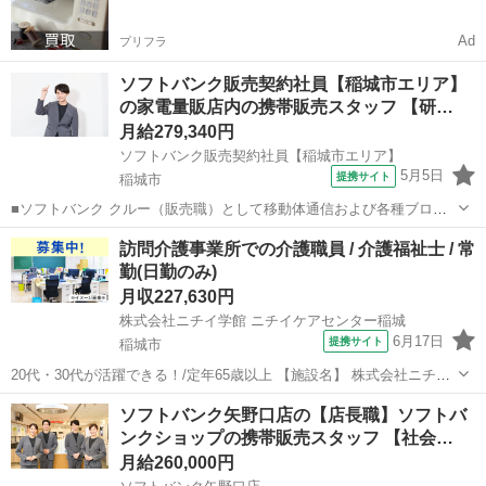
Ad
プリフラ
ソフトバンク販売契約社員【稲城市エリア】
の家電量販店内の携帯販売スタッフ 【研…
月給279,340円
ソフトバンク販売契約社員【稲城市エリア】
5月5日
提携サイト
稲城市
■ソフトバンク クルー（販売職）として移動体通信および各種ブロー
ドバンドサービスの提案・販売をお任せします。 【具体的な業務内
東京
稲城市
その他
訪問介護事業所での介護職員 / 介護福祉士 / 常
容】 ・スマートフォンなどの販売 ・新規加入やプラン変更の事務手続
勤(日勤のみ)
き ・その他、各種商品・サービ...
月収227,630円
株式会社ニチイ学館 ニチイケアセンター稲城
6月17日
提携サイト
稲城市
20代・30代が活躍できる！/定年65歳以上 【施設名】 株式会社ニチイ
学館 ニチイケアセンター稲城 【勤務地】 東京都 稲城市 【アクセス】
東京
稲城市
介護福祉士
ソフトバンク矢野口店の【店長職】ソフトバ
稲城駅から徒歩2分 稲城駅/稲城長沼駅/京王よみうりランド駅 【雇用
ンクショップの携帯販売スタッフ 【社会…
形態...
月給260,000円