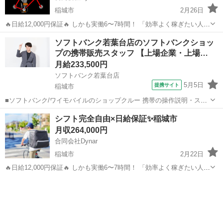
稲城市
2月26日
🔥日給12,000円保証🔥 しかも実働6〜7時間！ 「効率よく稼ぎたい人」
必見！ ✔ 週1〜OK ✔ シフト完全自由 ✔ 未経験OK ✔ 履歴書不要 自転
東京
稲城市
配送
未経験
ソフトバンク若葉台店のソフトバンクショッ
車貸与あり🚲 軽い荷物中心で体への負担も少...
プの携帯販売スタッフ 【上場企業・上場…
月給233,500円
ソフトバンク若葉台店
5月5日
提携サイト
稲城市
■ソフトバンク/ワイモバイルのショップクルー 携帯の操作説明・スマ
ートフォンの機種やプラン・インターネット回線など、生活に欠かせ
東京
稲城市
その他
シフト完全自由×日給保証✨稲城市
ない商品やサービスのコンサルティングを行うお仕事です！ 【完全未
月収264,000円
経験でも安心】 ○入社後のス...
合同会社Dynar
稲城市
2月22日
🔥日給12,000円保証🔥 しかも実働6〜7時間！ 「効率よく稼ぎたい人」
必見！ ✔ 週1〜OK ✔ シフト完全自由 ✔ 未経験OK ✔ 履歴書不要 自転
東京
稲城市
配送
未経験
車貸与あり🚲 軽い荷物中心で体への負担も少...