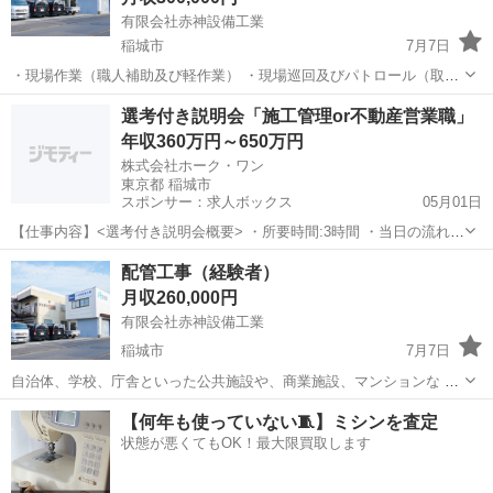
有限会社赤神設備工業
稲城市
7月7日
・現場作業（職人補助及び軽作業） ・現場巡回及びパトロール（取引
先や職人の御用聞きや営業活動） ・管資材手配と運搬（急遽必要にな
東京
稲城市
その他
業務
選考付き説明会「施工管理or不動産営業職」
った資材を手配し車で届ける） ・予算管理（現場ごとにエクセルで作
年収360万円～650万円
成、材料費及び協力会社への...
株式会社ホーク・ワン
東京都 稲城市
スポンサー：求人ボックス
05月01日
【仕事内容】<選考付き説明会概要> ・所要時間:3時間 ・当日の流れ:
説明30分⇒選考1名につき30分 ・実施方法:オンライン ・参加URL: 人
正社員
配管工事（経験者）
数制限:5名まで ・開催頻度:月1開催 <仕事内容(施工管理)> 建売住宅主
月収260,000円
軸のハウ...
有限会社赤神設備工業
稲城市
7月7日
自治体、学校、庁舎といった公共施設や、商業施設、マンションな ど
の水道管・空調設備の施工・メンテナンスをしています。 ご依頼の幅
東京
稲城市
その他
少人数
【何年も使っていない🧵】ミシンを査定
が広がり、有名スポーツスタジアムなど施工実績多数！ 大手サブコン
状態が悪くてもOK！最大限買取します
直取引なので、案件が豊...