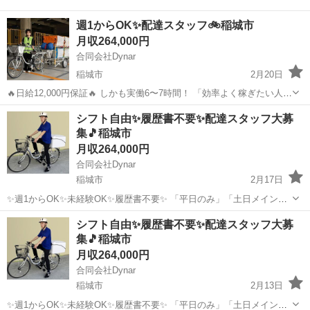
週1からOK✨配達スタッフ🚲稲城市
月収264,000円
合同会社Dynar
稲城市
2月20日
🔥日給12,000円保証🔥 しかも実働6〜7時間！ 「効率よく稼ぎたい人」
必見！ ✔ 週1〜OK ✔ シフト完全自由 ✔ 未経験OK ✔ 履歴書不要 自転
東京
稲城市
配送
未経験
シフト自由✨履歴書不要✨配達スタッフ大募
車貸与あり🚲 軽い荷物中心で体への負担も少...
集🎵稲城市
月収264,000円
合同会社Dynar
稲城市
2月17日
✨週1からOK✨未経験OK✨履歴書不要✨ 「平日のみ」「土日メイン」
「Wワーク」など働き方はなんでも可！ シフト自由に組めます！ 午前
東京
稲城市
配送
シフト自由✨履歴書不要✨配達スタッフ大募
のみ午後のみ可能！ アルバイト枠もございます。 自転車は会社で用意
集🎵稲城市
します🚲 ...
月収264,000円
合同会社Dynar
稲城市
2月13日
✨週1からOK✨未経験OK✨履歴書不要✨ 「平日のみ」「土日メイン」