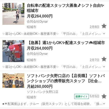
「Wワーク」など働き方はなんでも可！ シフト自由に組めます！ 午前
東京
稲城市
配送
自転車の配達スタッフ大募集🎵シフト自由✨
のみ午後のみ可能！ アルバイト枠もございます。 自転車は会社で用意
稲城市
します🚲 ...
月収264,000円
合同会社Dynar
稲城市
2月8日
✨週1からOK✨未経験OK✨履歴書不要✨ 「平日のみ」「土日メイン」
「Wワーク」など働き方はなんでも可！ シフト自由に組めます！ 午前
東京
稲城市
配送
未経験
【急募】週1からOK✨配達スタッフ🚲稲城市
のみ午後のみ可能！ アルバイト枠もございます。 自転車は会社で用意
月収264,000円
します🚲 ...
合同会社Dynar
稲城市
2月7日
✨週1からOK✨未経験OK✨履歴書不要✨ 「平日のみ」「土日メイン」
「Wワーク」など働き方はなんでも可！ シフト自由に組めます！ 午前
東京
稲城市
配送
未経験
ソフトバンク矢野口店の【店長職】ソフトバ
のみ午後のみ可能！ アルバイト枠もございます。 自転車は会社で用意
ンクショップの携帯販売スタッフ 【社会…
します🚲 ...
月給260,000円
ソフトバンク矢野口店
5月5日
提携サイト
稲城市
■▼配属後はまず、クルー（販売スタッフ）として現場を経験。「接客
業務」「カウンター業務」「店舗業務」に携わっていただきます。 ▼