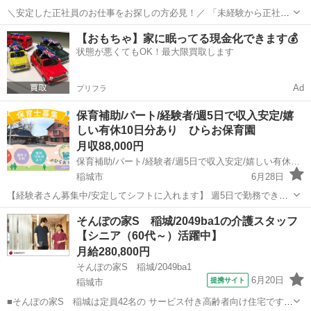
＼安定した正社員のお仕事をお探しの方必見！／ 「未経験から正社員
になれる？」 「すぐに働ける仕事が知りたい！」 「長期安定の職場で
東京
稲城市
工場
未経験
【おもちゃ】家に眠ってる現金化できます💰
働きたい！」 ⇒ そんなアナタにピッタリの正社員求人をご紹介！ ...
状態が悪くてもOK！最大限買取します
Ad
プリフラ
保育補助/パート/経験者/週5日で収入安定/嬉
しい有休10日分あり ひらお保育園
月収88,000円
保育補助/パート/経験者/週5日で収入安定/嬉しい有休10日分あり ひらお保育園
稲城市
6月28日
【経験者さん募集中/安定してシフトに入れます】 週5日で勤務できる
ので、メリハリを持って働けます！ 土曜出勤も月1日程度のため土日
東京
稲城市
保育士
そんぽの家S 稲城/2049ba1の介護スタッフ
はしっかり休めます◎ 平日はしっかり働きたいけど、プライベートも
【シニア（60代～）活躍中】
大切にしたい。 そんな...
月給280,800円
そんぽの家S 稲城/2049ba1
6月20日
提携サイト
稲城市
■そんぽの家S 稲城は定員42名の サービス付き高齢者向け住宅です。