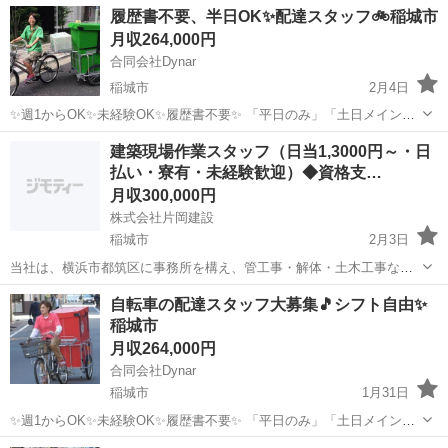
東京
稲城市
その他
履歴書不要、半日OK✨配達スタッフ🚲稲城市
経験を積んだ後は、副店長そして店長となり、自らの裁量で店舗を運
月収264,000円
営（半年～1年半を目処に）。「スタ...
合同会社Dynar
稲城市
2月4日
✨週1からOK✨未経験OK✨履歴書不要✨ 「平日のみ」「土日メイン」
「Wワーク」など働き方はなんでも可！ シフト自由に組めます！ 午前
東京
稲城市
配送
未経験
建築現場作業スタッフ（日当1,3000円～・日
のみ午後のみ可能！ アルバイト枠もございます。 自転車は会社で用意
払い・寮有・未経験歓迎）◆資格支…
します🚲 ...
月収300,000円
株式会社片岡建設
稲城市
2月3日
当社は、横浜市都筑区に事務所を構え、管工事・解体・土木工事な
ど、幅広い建築現場に携わっています。 事業拡大に伴い、建築現場作
東京
稲城市
その他
未経験
自転車の配達スタッフ大募集🎵シフト自由✨
業スタッフを募集しています。 未経験の方でも安心してスタートでき
稲城市
るよう、入社後は代表や先輩社員と...
月収264,000円
合同会社Dynar
稲城市
1月31日
✨週1からOK✨未経験OK✨履歴書不要✨ 「平日のみ」「土日メイン」
「Wワーク」など働き方はなんでも可！ シフト自由に組めます！ 午前
東京
稲城市
配送
未経験