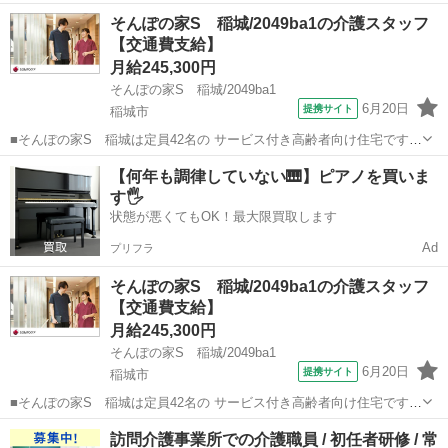
建物内にお住いのご入居者さまと、 近隣にお住いのご利用者さま宅に
東京
稲城市
ホームヘルパー
そんぽの家S 稲城/2049ba1の介護スタッフ
訪問いただきます。 ～主なお仕事～ ・身体介護（食事、入浴、排泄介
【交通費支給】
助） ・生活援助（掃除...
月給245,300円
そんぽの家S 稲城/2049ba1
6月20日
提携サイト
稲城市
■そんぽの家S 稲城は定員42名の サービス付き高齢者向け住宅です。
建物内にお住いのご入居者さまと、 近隣にお住いのご利用者さま宅に
東京
稲城市
ホームヘルパー
【何年も調律していない🎹】ピアノを買いま
訪問いただきます。 ～主なお仕事～ ・身体介護（食事、入浴、排泄介
す🖐️
助） ・生活援助（掃除...
状態が悪くてもOK！最大限買取します
Ad
プリフラ
そんぽの家S 稲城/2049ba1の介護スタッフ
【交通費支給】
月給245,300円
そんぽの家S 稲城/2049ba1
6月20日
提携サイト
稲城市
■そんぽの家S 稲城は定員42名の サービス付き高齢者向け住宅です。
建物内にお住いのご入居者さまと、 近隣にお住いのご利用者さま宅に
東京
稲城市
ホームヘルパー
訪問介護事業所での介護職員 / 初任者研修 / 常
訪問いただきます。 ～主なお仕事～ ・身体介護（食事、入浴、排泄介