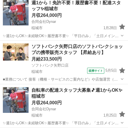
週1から！免許不要！履歴書不要！配達スタ
のみ午後のみ可能！ アルバイト枠もございます。 自転車は会社で用意
ッフ✨稲城市
します🚲 ...
月収264,000円
合同会社Dynar
稲城市
1月28日
✨週1からOK✨未経験OK✨履歴書不要✨ 「平日のみ」「土日メイン」
「Wワーク」など働き方はなんでも可！ シフト自由に組めます！ 午前
東京
稲城市
配送
ソフトバンク矢野口店のソフトバンクショッ
のみ午後のみ可能！ アルバイト枠もございます。 自転車は会社で用意
プの携帯販売スタッフ 【昇給あり】
します🚲 ...
月給233,500円
ソフトバンク矢野口店
5月5日
提携サイト
稲城市
■業務について 接客（機種・サービスのご案内など）や店舗運営（書
類作成や販促ツールの企画・制作など）をお願いします。 一日の流れ
東京
稲城市
その他
自転車の配達スタッフ大募集🎵週1からOK✨
や、個人・法人それぞれのお客様への対応方法を実務を通してイチか
稲城市
ら学んでいき、ゆくゆくはストアマ...
月収264,000円
合同会社Dynar
稲城市
1月25日
✨週1からOK✨未経験OK✨履歴書不要✨ 「平日のみ」「土日メイン」