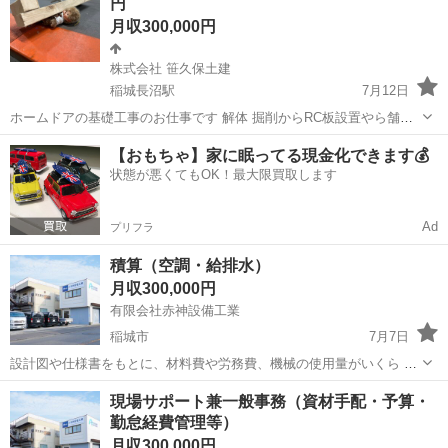
円
ていきましょう！ ※将...
月収300,000円
株式会社 笹久保土建
稲城長沼駅
7月12日
ホームドアの基礎工事のお仕事です 解体 掘削からRC板設置やら舗装
まで一手に行っています 多能工として色んな技術身につけられます!!!
東京
稲城市
稲城長沼駅
土木
多能工
【おもちゃ】家に眠ってる現金化できます💰
23時に稲城長沼の置き場に集合 現場に直行直帰可マイカー通勤可 ダン
状態が悪くてもOK！最大限買取します
プ ト...
Ad
プリフラ
積算（空調・給排水）
月収300,000円
有限会社赤神設備工業
稲城市
7月7日
設計図や仕様書をもとに、材料費や労務費、機械の使用量がいくら か
かかるかの見積もりを算出していただきます。ご担当いただく案 件
東京
稲城市
その他
業務
現場サポート兼一般事務（資材手配・予算・
は、病院・福祉施設、公共施設、商業施設、住宅・マンション、 生
勤怠経費管理等）
産・流通施設、教育・文化施設で...
月収300,000円