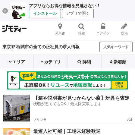
アプリならお得な情報を見逃さない！
インストール
アプリで開く
東京都
検索
ログイン
投稿
東京都 稲城市の全ての正社員の求人情報
人気キーワード
エリア
カテゴリ
詳細
新着順
【箱や説明書が見つからない🤖】玩具を査定
状態が悪くてもOK！最大限買取します
Ad
プリフラ
最短入社可能｜工場未経験歓迎