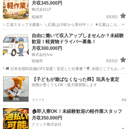
月収345,000円
株式会社LP
稲城市
8月8日
✨工場スタッフ大募集✨ ＼応募はLINEから受付中！／ ▼応募はこちら
https://lin.ee/wSdk4Ka ご登録後に簡単な内容を送っていただくだけ！
東京
稲城市
工場
未経験
自由に働いて収入アップしませんか？未経験
担当スタッフが順番にご案内いたします。 ...
歓迎！軽貨物ドライバー募集！
月収300,000円
株式会社Ivis
稲城市
8月5日
* 🚚 日本全国83店舗のFC加盟！安定した仕事量 * 🌏 全国どこでもお仕
事をご紹介可能 * 💰 月収30万円～70万円以上も可能（稼働量による）
東京
稲城市
ドライバー
未経験
【子どもが遊ばなくなった🧸】玩具を査定
* 📅 シフト自由！週1日・副業・土日だけでもOK * 🚗 車両レ...
状態が悪くてもOK！最大限買取します
Ad
プリフラ
🏠即入寮OK！未経験歓迎の軽作業スタッフ
月収350,000円
クリック株式会社