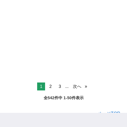
1
2
3
...
次へ
全542件中 1-50件表示
ページTOPへ
ジモティー
正社員
東京都の正社員
稲城市の正社員