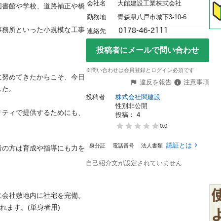
会社名
大館建設工業株式会社
図書館や学校、道路補正や橋
勤務地
青森県八戸市城下3-10-6
事務所といった小規模な工事
連絡先
投稿者にメールで問い合わせ
※問い合わせは会員登録とログイン必須です
に努めてきたからこそ、今日
違反を報告
注意事項


投稿者
株式会社関建設
性別非公開
リティで提供するためにも、
投稿： 
4
0.0
認証とは
身分証
電話番号
法人書類
者の方は育成や指導にも力を
自己紹介文が設定されていません
に会社敷地内に社宅を完備。
す。(単身者用)
