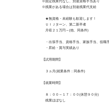
※固定残業代なし、別途資格手当あり

※残業がある場合は別途残業代支給

　★無資格・未経験も歓迎します！

　ＵＩＪターン、第二新卒者

　月収２１万円～(他、同条件)

　・出張手当、資格手当、家族手当、役職手当
　・昇給・賞与実績あり

【試用期間】

　３ヵ月(就業条件：同条件)

【就業時間】

　８：００～１７：００(休憩９０分)

　残業ほぼなし
