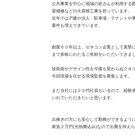
公共事業を中心に地域の皆さんが利用する
梁補修などの大規模工事を担っています。

近年では戸建や法人・駐車場・テナントや
案件も増えてきています。

創業６０年以上、ゼネコン企業として真摯
まで多岐にわたるご依頼をいただいてきました。
技術面やデザイン性を今後も変わらぬクオ
今回現場を任せる現場監督を募集します。

また当社には２０代社員もいるので、経験
いれていただきたいと思います。

出稼ぎの方にも安心して勤務ができるよう
家賃２万円(光熱費込み)なので出費を抑えられま