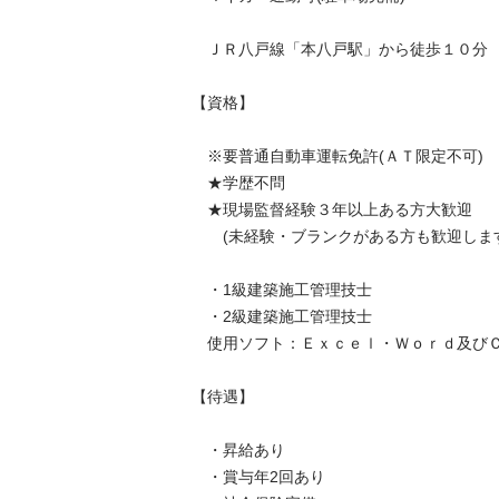
　ＪＲ八戸線「本八戸駅」から徒歩１０分

【資格】

　※要普通自動車運転免許(ＡＴ限定不可)

　★学歴不問

　★現場監督経験３年以上ある方大歓迎

　　(未経験・ブランクがある方も歓迎します！)
　・1級建築施工管理技士

　・2級建築施工管理技士

　使用ソフト：Ｅｘｃｅｌ・Ｗｏｒｄ及びＣＡＤ
【待遇】

　・昇給あり

　・賞与年2回あり
