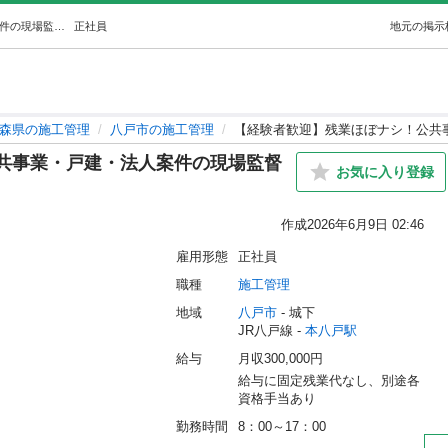
【経験者歓迎】残業ほぼナシ！公共事業・戸建・法人案件の現場監督 (株式会社関建設) 本八戸の施工管理の正社員の求人情報 大館建設工業株式会社｜ジモティー
正社員
地元の掲示
森県の施工管理
八戸市の施工管理
【経験者歓迎】残業ほぼナシ！公共
共事業・戸建・法人案件の現場監督
お気に入り登録
作成
2026年6月9日 02:46
雇用形態
正社員
職種
施工管理
地域
八戸市
 - 城下
JR八戸線 - 
本八戸駅
給与
月収300,000円
給与に固定残業代なし、別途各
資格手当あり
勤務時間
8：00～17：00