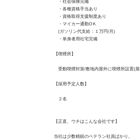
　・社会保険完備

　・各種資格手当あり

　・資格取得支援制度あり

　・マイカー通勤ОＫ

　(ガソリン代支給：１万円/月)

　・単身者用社宅完備

【喫煙所】

　受動喫煙対策/敷地内屋外に喫煙所設置(屋根付き
【採用予定人数】

　２名

【正直、ウチはこんな会社です】

当社は少数精鋭のベテラン社員ばかり。
