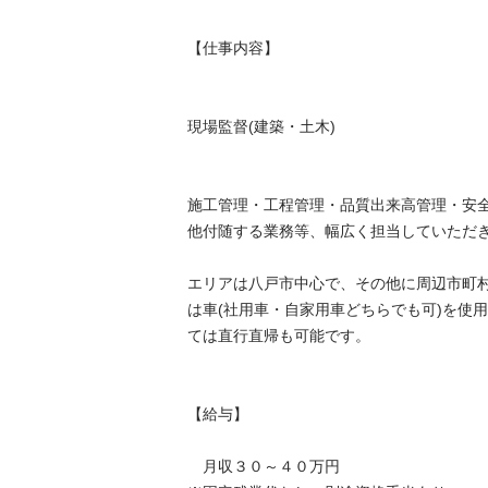
【仕事内容】

現場監督(建築・土木)

施工管理・工程管理・品質出来高管理・安
他付随する業務等、幅広く担当していただきます
エリアは八戸市中心で、その他に周辺市町
は車(社用車・自家用車どちらでも可)を使
ては直行直帰も可能です。

【給与】

　月収３０～４０万円
