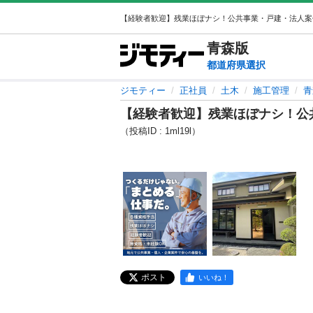
青森
版
都道府県選択
ジモティー
正社員
土木
施工管理
青
【経験者歓迎】残業ほぼナシ！公
（投稿ID : 1ml19l）
ポスト
いいね！