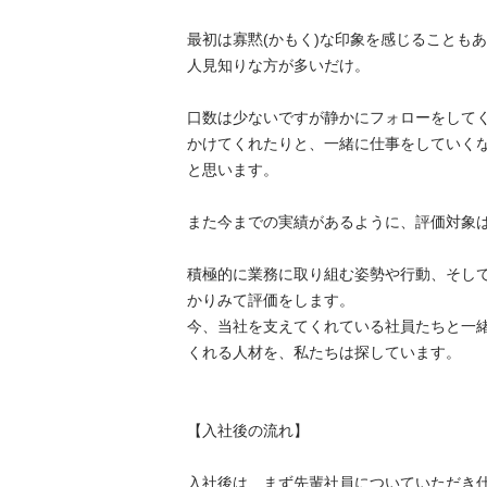
最初は寡黙(かもく)な印象を感じることも
人見知りな方が多いだけ。

口数は少ないですが静かにフォローをして
かけてくれたりと、一緒に仕事をしていく
と思います。

また今までの実績があるように、評価対象は自
積極的に業務に取り組む姿勢や行動、そし
かりみて評価をします。

今、当社を支えてくれている社員たちと一
くれる人材を、私たちは探しています。

【入社後の流れ】

入社後は、まず先輩社員についていただき