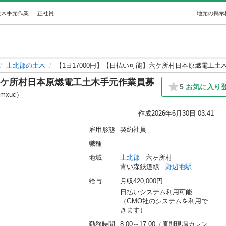
【1日17000円】【日払い可能】六ケ所村日本原燃電工土木手元作業員募集！【すぐに入れます】 (（株）TANICOM) 野辺地の土木の正社員の求人情報 株式会社 TANICOM｜ジモティー
正社員
地元の掲示
上北郡の土木
【1日17000円】【日払い可能】六ケ所村日本原燃電工
】六ケ所村日本原燃電工土木手元作業員募
5
お気に入り
pmxuc）
作成
2026年6月30日 03:41
雇用形態
契約社員
職種
-
地域
上北郡
 - 六ヶ所村
青い森鉄道線 - 
野辺地駅
給与
月収420,000円
日払いシステム利用可能
（GMO社のシステムを利用で
きます）
勤務時間
8:00～17:00（原則現場カレン