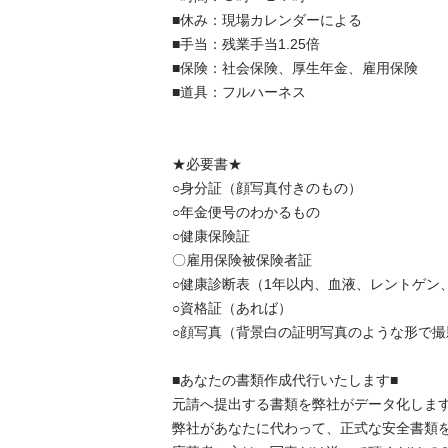
■休み：現場カレンダーによる

■手当：残業手当1.25倍

■保険：社会保険、厚生年金、雇用保険

■道具：フルハーネス

★必要書★

○身分証（顔写真付きのもの）

○年金便号のわかるもの

○健康保険証

〇雇用保険被保険者証

○健康診断表（1年以内、血液、レントゲン、心
○資格証（あれば）

○顔写真（背景白の証明写真のような形で撮影）
■あなたの書類作成代行いたします■

元請へ提出する書類を弊社がデータ化します
弊社があなたに代わって、正式な安全書類を作