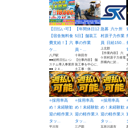
【日払い可】
【年間休日12
急募 六ケ所
【宿舎無料食
5日】舗装工
村原子力作業
費支給！】六
事の作業
員 日給150...
上北郡
ケ...
員・...
【作業内容】 六
八戸駅
十和田市
ケ所村原子力発電
■■給料日払いシ
【仕事内容】 舗
所構内に於...
ステム導入事業所
装工事を中心に、
■■ ２４...
土工事・側...
⭐採用率高
⭐採用率高
⭐採用率高
め！未経験歓
め！未経験歓
め！未経験歓
迎の軽作業ス
迎の軽作業ス
迎の軽作業ス
タッ...
タッ...
タッ...
平川市
三戸郡
五所川原市