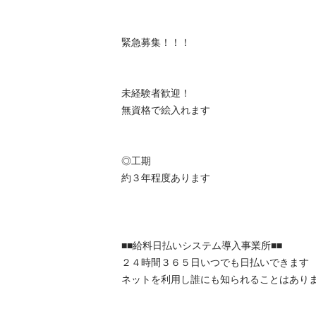
緊急募集！！！

未経験者歓迎！

無資格で絵入れます

◎工期

約３年程度あります

■■給料日払いシステム導入事業所■■

２４時間３６５日いつでも日払いできます

ネットを利用し誰にも知られることはありません