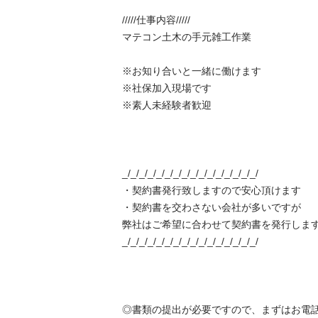
/////仕事内容/////

マテコン土木の手元雑工作業

※お知り合いと一緒に働けます

※社保加入現場です

※素人未経験者歓迎

_/_/_/_/_/_/_/_/_/_/_/_/_/_/_/_/

・契約書発行致しますので安心頂けます

・契約書を交わさない会社が多いですが

弊社はご希望に合わせて契約書を発行します
_/_/_/_/_/_/_/_/_/_/_/_/_/_/_/_/

◎書類の提出が必要ですので、まずはお電話く