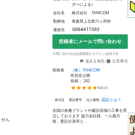
ダーによる）
会社名
株式会社　TANICOM
勤務地
青森県上北郡六ヶ所村
連絡先
投稿者にメールで問い合わせ
※問い合わせは会員登録とログイン必須です
違反を報告
注意事項
投稿者
（株）TANICOM
性別非公開
投稿： 
242
5.0
(
14
)
認証とは
身分証
電話番号
法人書類
全国の各種プラントや建設現場の工事を受
注しております 協力会社様、一人親方


様、委託社員等と...