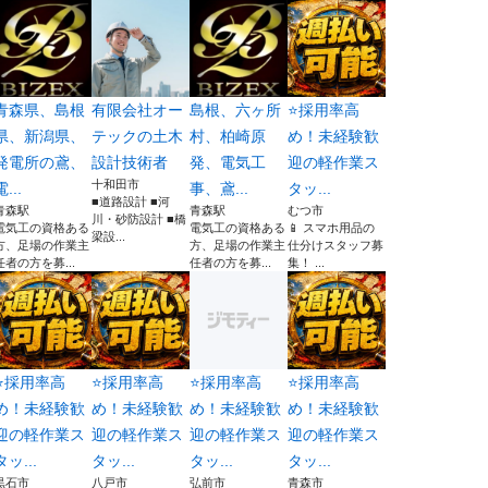
青森県、島根
有限会社オー
島根、六ヶ所
⭐採用率高
県、新潟県、
テックの土木
村、柏崎原
め！未経験歓
発電所の鳶、
設計技術者
発、電気工
迎の軽作業ス
十和田市
電...
事、鳶...
タッ...
■道路設計 ■河
青森駅
青森駅
むつ市
川・砂防設計 ■橋
電気工の資格ある
電気工の資格ある
📱 スマホ用品の
梁設...
方、足場の作業主
方、足場の作業主
仕分けスタッフ募
任者の方を募...
任者の方を募...
集！ ...
⭐採用率高
⭐採用率高
⭐採用率高
⭐採用率高
め！未経験歓
め！未経験歓
め！未経験歓
め！未経験歓
迎の軽作業ス
迎の軽作業ス
迎の軽作業ス
迎の軽作業ス
タッ...
タッ...
タッ...
タッ...
黒石市
八戸市
弘前市
青森市