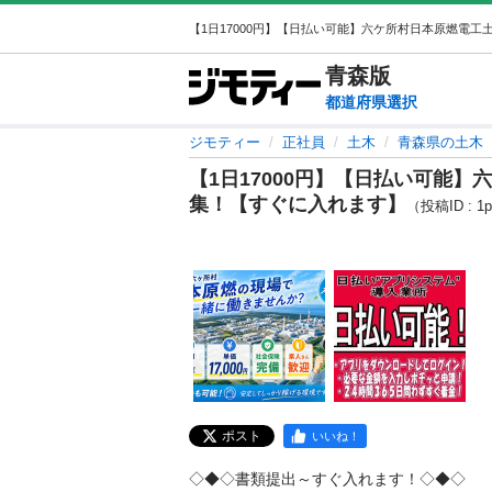
青森
版
都道府県選択
ジモティー
正社員
土木
青森県の土木
【1日17000円】【日払い可能
集！【すぐに入れます】
（投稿ID : 1
ポスト
いいね！
◇◆◇書類提出～すぐ入れます！◇◆◇
