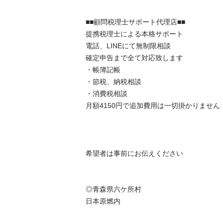
■■顧問税理士サポート代理店■■

提携税理士による本格サポート

電話、LINEにて無制限相談

確定申告まで全て対応致します

・帳簿記帳

・節税、納税相談

・消費税相談

月額4150円で追加費用は一切掛かりません

希望者は事前にお伝えください

◎青森県六ケ所村

日本原燃内
