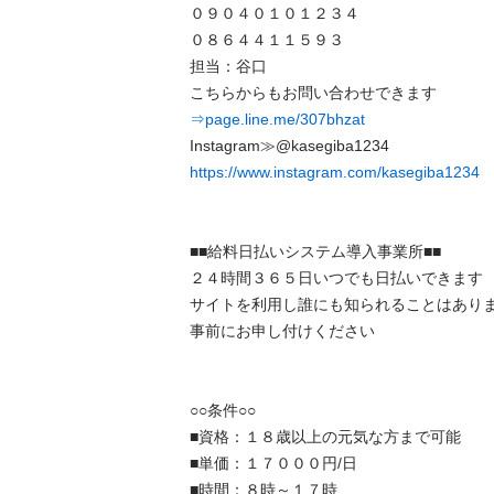
０９０４０１０１２３４

０８６４４１１５９３

担当：谷口

⇒page.line.me/307bhzat
https://www.instagram.com/kasegiba1234
■■給料日払いシステム導入事業所■■

２４時間３６５日いつでも日払いできます

サイトを利用し誰にも知られることはありませ
事前にお申し付けください

○○条件○○

■資格：１８歳以上の元気な方まで可能

■単価：１７０００円/日

■時間：８時～１７時
