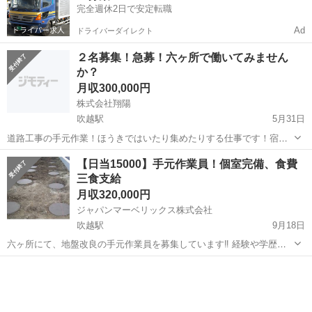
完全週休2日で安定転職
Ad
ドライバーダイレクト
２名募集！急募！六ヶ所で働いてみません
か？
月収300,000円
株式会社翔陽
吹越駅
5月31日
道路工事の手元作業！ほうきではいたり集めたりする仕事です！宿舎
無料！朝夕ご飯無料！日当11000～15000円！永続勤務なります！準備
青森
上北郡
吹越駅
その他
【日当15000】手元作業員！個室完備、食費
金として、５０００円支給されます！社会保険完備！皆さん、是非ご
三食支給
応募お待ちしています！本音を...
月収320,000円
ジャパンマーベリックス株式会社
吹越駅
9月18日
六ヶ所にて、地盤改良の手元作業員を募集しています‼︎ 経験や学歴は
問いません！"玉掛け"さえあれば直ぐに現場入りできます！｟現在無
青森
上北郡
吹越駅
その他
い場合は取得支援致します！3日間の講習を受講すれば大丈夫です。｠
また、給与の前借りにも対...