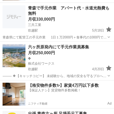
青森で手元作業 アパート代・水道光熱費も
無料
月収330,000円
三共工業
吹越駅
5月18日
青森県にて配管工の手元作業 1日１万2000円＋食事代の1000円で1
万3000円！ 青森県まで行く交通費も全額支給！ アパート代、水道、
青森
上北郡
吹越駅
その他
社会保険
六ヶ所原発内にて手元作業員募集
光熱費全額負担します！ アパートも1人部屋です！ 持ち物は、安全靴
月収250,000円
と作業着...
株式会社ワークス
吹越駅
4月20日
⸻ 🔶【キャッチコピー】 未経験から、地域の安全を守るプロへ。
あなたの目が、六ヶ所の未来を守る。 静かな作業、確かなやりがい。
青森
上北郡
吹越駅
その他
業務
【格安物件多数✨】家賃4万円以下多数
経験よりも、誠実さと責任感を重視します。 ⸻ 🔶【仕事内容】 •
【保証人ナシ】賃貸物件多数掲載！
原子燃料サイクル施...
Ad
ニフティ不動産
出張 青森六ヶ所 足場手元工募集。