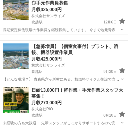
◎手元作業員募集
月収425,000円
株式会社サンライズ
吹越駅
12月6日
長期安定稼働現場の作業員を継続募集しています。 今まで地元青森の
方はもちろん他県からの応募もたくさんいただいていますが、案件拡
青森
上北郡
吹越駅
その他
アーク溶接
大に伴い増員を募集します。 ◎作業内容 アーク溶接、ティグ溶接、ガ
【急募増員】【個室食事付】プラント、溶
ス溶接、サンダー 墨出し、火災...
接、機器設置作業員
月収425,000円
株式会社サンライズ
吹越駅
9月30日
【どんな現場？】 青森県六ヶ所村にある、核燃料サイクル施設で当社
は関連施設工事を含めて5年目となります。この先途切れることなく長
青森
上北郡
吹越駅
その他
配管工
日給13,000円！軽作業・手元作業スタッフ大
い年月の仕事がある現場です。 【宿泊と食事は？】 ホテルはむつ市と
募集！
現場近くのワンルームハウスを...
月収273,000円
株式会社RIO
吹越駅
8月20日
未経験の方も大歓迎！ 先輩スタッフがしっかりサポートするので安心