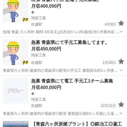
月収400,000円
翔栄工業
吹越駅
4月9日
現場 青森 六ヶ所村 期間 4月末又は5月頭から1年(最低1年) 作業内容 足
場手元 人数 5名 ※日本人の方のみ ※条件 元請けの社会保険に加入必
青森
上北郡
吹越駅
その他
足場
急募 青森県にて手元工募集してます。
須 会社負担のところは元請けがするので個人負担のみになります。
月収450,000円
だ...
翔栄工業
吹越駅
1月26日
青森県六ヶ所村 建屋内の電線管の配管の手元工 書類提出約1ヶ月後入
場 2月末か3月頭入場予定 今年秋頃迄。 単価 資格無し電気配管経験有
青森
上北郡
吹越駅
その他
未経験
急募 青森県にて電工 手元工1チーム募集
税別22000円 完全未経験手元工 税別21000円 末締め翌月末払い ...
月収400,000円
翔栄工業
吹越駅
12月21日
青森県六ヶ所村 建屋内の電線管の配管 書類提出後約1ヶ月後に入場 終
わりは来年秋頃予定 単価 電工 税別23000円 手元 税別21000円 末締め
青森
上北郡
吹越駅
その他
社会保険
【青森六ヶ所原燃プラント】◎鍛冶工◎鳶工
翌月末払い 募集人数 電工6名 職長1人...