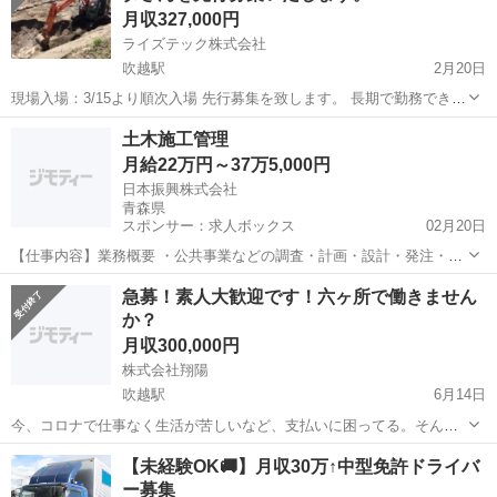
月収327,000円
ライズテック株式会社
吹越駅
2月20日
現場入場：3/15より順次入場 先行募集を致します。 長期で勤務できる
方、また高齢者の方も積極採用しております。 弊社は、安全管理を徹
青森
上北郡
吹越駅
その他
重機
土木施工管理
底し作業工程を実施しております。 勤務地域：青森県上北郡六ケ所...
月給22万円～37万5,000円
日本振興株式会社
青森県
スポンサー：求人ボックス
02月20日
【仕事内容】業務概要 ・公共事業などの調査・計画・設計・発注・工
事・維持・管理の各段階で、事業者(発注者)を支援するための業務をご
正社員
急募！素人大歓迎です！六ヶ所で働きません
担当いただきます。 具体的な仕事内容 ・下記業務から、適性やご経
か？
験、希望に合わせていずれかの業務を担...
月収300,000円
株式会社翔陽
吹越駅
6月14日
今、コロナで仕事なく生活が苦しいなど、支払いに困ってる。そんな
人はいませんか？そんな方の為に、誰でもできる簡単なお仕事を紹介
青森
上北郡
吹越駅
その他
【未経験OK🚚】月収30万↑中型免許ドライバ
いたします。 簡単な手元作業です。 ほうきではいたり、集めたりする
ー募集
仕事です。 毎日、安全確認など行...