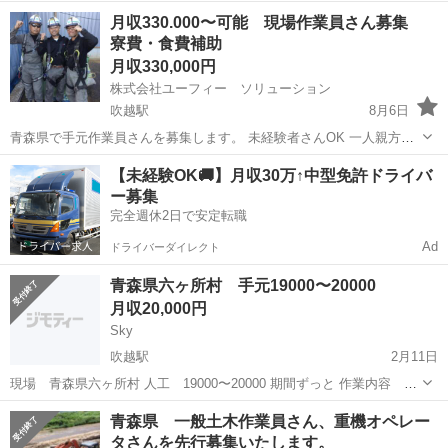
資材整理、現場調査業務等に従事していただく作業員をメインに募集
青森
上北郡
吹越駅
その他
未経験
月収330.000〜可能 現場作業員さん募集
します。 社会保険、雇用保険加入。 日給10000円～(年齢、経験、資格
寮費・食費補助
等考慮) PC(Exce...
月収330,000円
株式会社ユーフィー ソリューション
吹越駅
8月6日
青森県で手元作業員さんを募集します。 未経験者さんOK 一人親方や
下請けさんも募集中です！! 出張出来る方歓迎します！! ※ お仕事内
青森
上北郡
吹越駅
その他
現場作業員
【未経験OK🚚】月収30万↑中型免許ドライバ
容 電気工事 ラックの取付、ケーブル敷設、現場監視人等 比較的簡単
ー募集
な作業からのスター...
完全週休2日で安定転職
Ad
ドライバーダイレクト
青森県六ヶ所村 手元19000〜20000
月収20,000円
Sky
吹越駅
2月11日
現場 青森県六ヶ所村 人工 19000〜20000 期間ずっと 作業内容 足
場手元 飯代 朝食、夕食付き 宿は無料 ホテルに来る時と、帰る時の
青森
上北郡
吹越駅
その他
足場
青森県 一般土木作業員さん、重機オペレー
交通費は全て負います。 入構する際の装備品も全てこちらで貸出しま
タさんを先行募集いたします。
す。 体一つ...