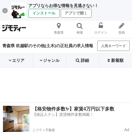
アプリならお得な情報を見逃さない！
インストール
アプリで開く
青森県
検索
ログイン
投稿
青森県 吹越駅のその他(土木)の正社員の求人情報
人気キーワード
エリア
ジャンル
詳細
新着順
【格安物件多数✨】家賃4万円以下多数
【保証人ナシ】賃貸物件多数掲載！
Ad
ニフティ不動産