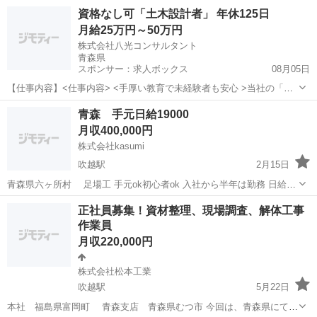
して始められます。 簡単な軽作業や手元作業が中心で、特別な資格や
青森
上北郡
吹越駅
その他
未経験
資格なし可「土木設計者」 年休125日
経験は不要です。 20代～50代まで幅広い世代のスタッフが活躍中！ ✅
月給25万円～50万円
募集内容 • 職種：...
株式会社八光コンサルタント
青森県
スポンサー：求人ボックス
08月05日
【仕事内容】<仕事内容> <手厚い教育で未経験者も安心 >当社の「土
木設計スタッフ」として、官公署から発注される設計業務などをお任
正社員
青森 手元日給19000
せします! 官公署から発注される設計業務 など 業務内で社用車を使用
月収400,000円
します! 現場エリアは主に青森県...
株式会社kasumi
吹越駅
2月15日
青森県六ヶ所村 足場工 手元ok初心者ok 入社から半年は勤務 日給
19000 ホテル2食付き 交通費出る 道具は腰袋くらいあればok 必要資
青森
上北郡
吹越駅
その他
社会保険
正社員募集！資材整理、現場調査、解体工事
格 ハーネス 足場従事者 職長安全衛生教育 必要書類たくさんあっ
作業員
て、提出してか...
月収220,000円
株式会社松本工業
吹越駅
5月22日
本社 福島県富岡町 青森支店 青森県むつ市 今回は、青森県にて、