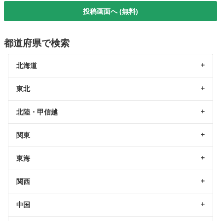
投稿画面へ (無料)
都道府県で検索
北海道
東北
北陸・甲信越
関東
東海
関西
中国