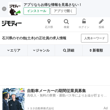
アプリならお得な情報を見逃さない！
インストール
アプリで開く
石川県
検索
ログイン
投稿
石川県のその他(土木)の正社員の求人情報
人気キーワード
エリア
ジャンル
詳細
新着順
自動車メーカーの期間従業員募集
高収入・無料の寮費・通勤バス等によりお金が貯まりや
すい環境
Ad
トヨタ自動車株式会社