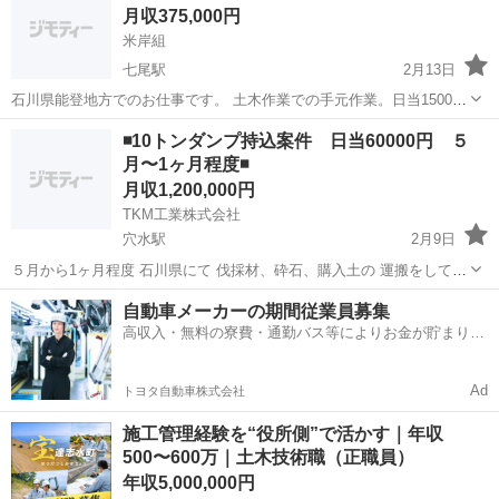
月収375,000円
米岸組
七尾駅
2月13日
石川県能登地方でのお仕事です。 土木作業での手元作業。日当15000‼️
上限8000円までの日払いは可能です。 年齢条件なし。 宿舎完備（費
石川
七尾市
七尾駅
その他
◾️10トンダンプ持込案件 日当60000円 ５
用なし） 詳細につきましてはお問い合わせください。
月〜1ヶ月程度◾️
月収1,200,000円
TKM工業株式会社
穴水駅
2月9日
５月から1ヶ月程度 石川県にて 伐採材、砕石、購入土の 運搬をしてい
ただける業者様を募集しております。 ⭐︎ダンプ持ち込みでお願いしま
石川
鳳珠郡
穴水駅
その他
砕石
自動車メーカーの期間従業員募集
す。 ☆宿舎は弊社で用意します ⭐︎常用単価 60000円税別 よろしくお
高収入・無料の寮費・通勤バス等によりお金が貯まりや
願いいたしま...
すい環境
Ad
トヨタ自動車株式会社
施工管理経験を“役所側”で活かす｜年収
500〜600万｜土木技術職（正職員）
年収5,000,000円