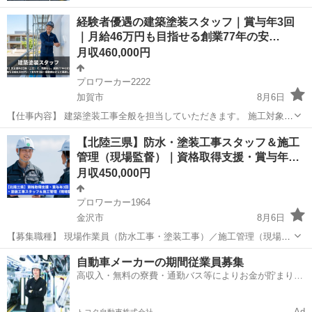
経験者優遇の建築塗装スタッフ｜賞与年3回
｜月給46万円も目指せる創業77年の安…
月収460,000円
プロワーカー2222
加賀市
8月6日
【仕事内容】 建築塗装工事全般を担当していただきます。 施工対象は
公共施設を中心に、住宅・店舗・工場・橋梁など多岐にわたります。
石川
加賀市
その他
【北陸三県】防水・塗装工事スタッフ＆施工
＜主な業務内容＞ ・建物や構造物の塗装作業 ・刷毛、ローラー、吹付
管理（現場監督）｜資格取得支援・賞与年…
による塗装...
月収450,000円
プロワーカー1964
金沢市
8月6日
【募集職種】 現場作業員（防水工事・塗装工事）／施工管理（現場監
督） 【仕事内容】 新築建設現場や改修・リフォーム現場にて、防水・
石川
金沢市
その他
業務
自動車メーカーの期間従業員募集
塗装工事を行っていただきます。 防水工事は、いかに優れた材料を使
高収入・無料の寮費・通勤バス等によりお金が貯まりや
っても「施工の精度...
すい環境
Ad