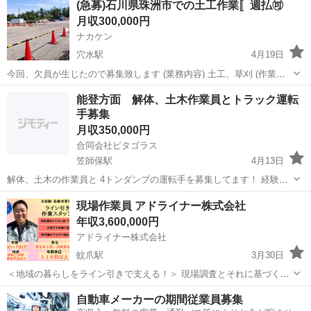
(急募)石川県珠洲市での土工作業〚週払🉑
す。 日当18000〜20000‼️経験などをお聞きして判断致します。 宿舎あ
月収300,000円
り。 前借り制...
ナカケン
穴水駅
4月19日
今回、欠員が生じたので募集致します (業務内容) 土工、草刈 (作業内
容) ユンボ積込作業、4tダンプ運転 (勤務地) 石川県珠洲市 (給与) 15000
石川
珠洲市
穴水駅
その他
ユンボ
能登方面 解体、土木作業員とトラック運転
円 、前借可 (雇用形態)アルバイト、業務委託 (勤務時間)...
手募集
月収350,000円
合同会社ピタゴラス
笠師保駅
4月13日
解体、土木の作業員と 4トンダンプの運転手を募集してます！ 経験な
くても大歓迎！ 詳しい事を聞きたい方は 気軽に問い合わせください！
石川
羽咋郡
笠師保駅
その他
土木作業員
現場作業員 アドライナー株式会社
年収3,600,000円
アドライナー株式会社
蚊爪駅
3月30日
＜地域の暮らしをライン引きで支える！＞ 現場調査とそれに基づく作
図 ライン引き作業（止まれ、○○方面等） 作業車線の規制 現場での写
石川
金沢市
蚊爪駅
その他
未経験
自動車メーカーの期間従業員募集
真撮影、報告書の作成 【未経験から始めた社員も多数活躍中！】 入社