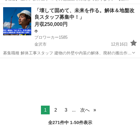
時間】 8:00〜17:00（休憩あり） ※現場により多少前後する場合があ
石川
鳳珠郡
その他
未経験
「壊して固めて、未来を作る。解体＆地盤改
ります 【仕事内容】 ・土木工事全般（造成、舗装、外...
良スタッフ募集中！」
月収250,000円
プロワーカー1585
金沢市
12月16日
募集職種 解体工事スタッフ 建物の外壁や内装の解体、廃材の搬出作業
などを行います。未経験の方も一から丁寧に指導しますので安心して
石川
金沢市
その他
未経験
スタートできます。 地盤改良工事スタッフ 建物の基礎となる地盤を強
化する工事を担当します...
1
2
3
...
次へ
全271件中 1-50件表示