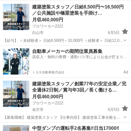
分） ＜休憩時間＞ ・10:00～10:30 ・12:00～13:00 ・15:00～15:30 ※
石川
小松市
その他
建築塗装スタッフ／日給8,500円〜16,500円
残業ほぼなし （...
／公共施設や橋梁塗装を手掛け…
月収460,000円
プロワーカー2222
白山市
6月5日
【給与】 ＜未経験者＞ 日給8,500円～10,000円 ＜経験者＞ 日給12,000
円～16,500円 ※経験・資格・スキルを考慮し決定 ＜月給換算目安＞
石川
白山市
その他
自動車メーカーの期間従業員募集
未経験者：190,000円～240,00...
高収入・無料の寮費・通勤バス等によりお金が貯まりや
すい環境
Ad
トヨタ自動車株式会社
建築塗装スタッフ／創業77年の安定企業／完
全週休2日制／賞与年3回／長く働ける…
月収460,000円
プロワーカー2222
金沢市
6月5日
【募集職種】 建築塗装スタッフ 【仕事内容】 建築塗装工事全般を担
当していただきます。 施工対象は公共施設を中心に、住宅・店舗・工
石川
金沢市
その他
未経験
中型ダンプの運転手2名募集‼️日当17000‼️
場・橋梁など多岐にわたります。 ＜主な業務内容＞ ・建物や構造物の