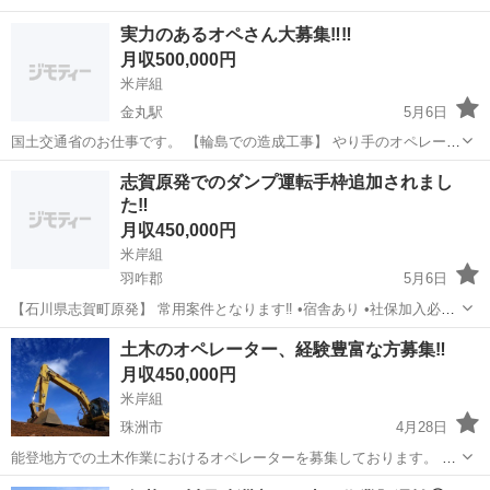
実力のあるオペさん大募集‼️‼️
月収500,000円
米岸組
金丸駅
5月6日
国土交通省のお仕事です。 【輪島での造成工事】 やり手のオペレータ
ーさんを募集😍 自動制御つきICTを操縦経験ある方、 ０.7ブル、1.2ブ
石川
羽咋郡
金丸駅
その他
オペ
志賀原発でのダンプ運転手枠追加されまし
ルでの積み込みと均しです。 6月からの現場となります。 キャリアア
た‼️
ップ必須 建退...
月収450,000円
米岸組
羽咋郡
5月6日
【石川県志賀町原発】 常用案件となります‼️ •宿舎あり •社保加入必
須。 【日当】 ダンプ 18000円 オペ 20000円 仕事内容は試掘作業及
石川
羽咋郡
その他
情報
土木のオペレーター、経験豊富な方募集‼️
び土工を伴う雑工作業なります。 ダンプ運転手でも手元作業もするこ
月収450,000円
ともありま...
米岸組
珠洲市
4月28日
能登地方での土木作業におけるオペレーターを募集しております。 土
木工事における重機作業を長年経験されている方を大募集しておりま
石川
珠洲市
その他
オペレーター