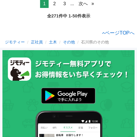
1
2
3
...
次へ
全271件中 1-50件表示
ページTOPへ
ジモティー
正社員
土木
その他
石川県のその他