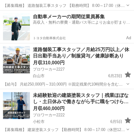
【募集職種】 道路舗装工事スタッフ 【勤務時間】 8:00～17:00（休憩
60分） ※夜間勤務あり 【雇用形態】 正社員 【仕事内容】 道路舗装工
石川
小松市
その他
未経験
自動車メーカーの期間従業員募集
事に関わる作業を担当していただきます。 主...
高収入・無料の寮費・通勤バス等によりお金が貯まりや
すい環境
Ad
トヨタ自動車株式会社
道路舗装工事スタッフ／月給25万円以上／休
日出勤手当あり／制服貸与／健康診断あり
月収310,000円
プロワーカー2227
白山市
6月23日
【給与】 月給250,000円～310,000円 ※固定残業代10時間分を含む
【募集職種】 道路舗装工事スタッフ 【雇用形態】 正社員 【仕事内
石川
白山市
その他
未経験
未経験歓迎の建築塗装スタッフ｜残業ほぼな
容】 道路舗装工事に関わる作業を担当していただきま...
し・土日休みで働きながら手に職をつけら…
月収460,000円
プロワーカー2222
小松市
6月5日
【募集職種】 建築塗装スタッフ 【勤務時間】 8:00～17:00（休憩120