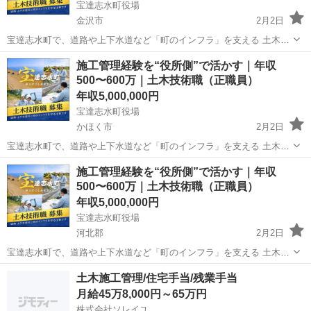
宝達志水町役場
金沢市
2月2日
宝達志水町で、道路や上下水道など「町のインフラ」を支える 土木技
術職（正職員） の募集です。 民間での 施工管理・設計・積算 のご経
石川
金沢市
その他
施工管理経験を“役所側”で活かす｜年収
験を、無理なく活かせるお仕事です。公務員の経験は必要ありませ
500〜600万｜土木技術職（正職員）
ん。 町が工事を出す側（...
年収5,000,000円
宝達志水町役場
かほく市
2月2日
宝達志水町で、道路や上下水道など「町のインフラ」を支える 土木技
術職（正職員） の募集です。 民間での 施工管理・設計・積算 のご経
石川
かほく市
その他
働き
施工管理経験を“役所側”で活かす｜年収
験を、無理なく活かせるお仕事です。公務員の経験は必要ありませ
500〜600万｜土木技術職（正職員）
ん。 町が工事を出す側（...
年収5,000,000円
宝達志水町役場
河北郡
2月2日
宝達志水町で、道路や上下水道など「町のインフラ」を支える 土木技
術職（正職員） の募集です。 民間での 施工管理・設計・積算 のご経
石川
河北郡
その他
働き
土木施工管理/住宅手当/残業手当
験を、無理なく活かせるお仕事です。公務員の経験は必要ありませ
月給45万8,000円～65万円
ん。 町が工事を出す側（...
株式会社ソレイユ