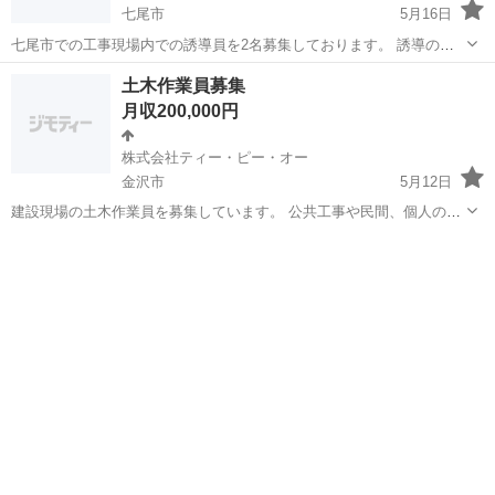
七尾市
5月16日
七尾市での工事現場内での誘導員を2名募集しております。 誘導のみ
のお仕事なので建設業初めてでも安心です😌 70歳以下の方であれば誰
石川
七尾市
その他
建設業
土木作業員募集
でも可能。 勤務スタートもすぐにできます‼️‼️ 日当13000です。
月収200,000円
株式会社ティー・ピー・オー
金沢市
5月12日
建設現場の土木作業員を募集しています。 公共工事や民間、個人の案
件まで幅広く携わっています。 能登の災害の方も大手ゼネコンさんと
石川
金沢市
その他
土木作業員
一緒に携わせていただいております。 重機の運転や大型ダンプの運
転、手元作業など何でも作...