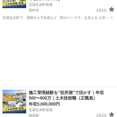
宝達志水町役場
羽咋市
2月2日
宝達志水町で、道路や上下水道など「町のインフラ」を支える 土木技
術職（正職員） の募集です。 民間での 施工管理・設計・積算 のご経
石川
羽咋市
その他
験を、無理なく活かせるお仕事です。公務員の経験は必要ありませ
ん。 町が工事を出す側（...
施工管理経験を“役所側”で活かす｜年収
500〜600万｜土木技術職（正職員）
年収5,000,000円
宝達志水町役場
能美郡
2月2日