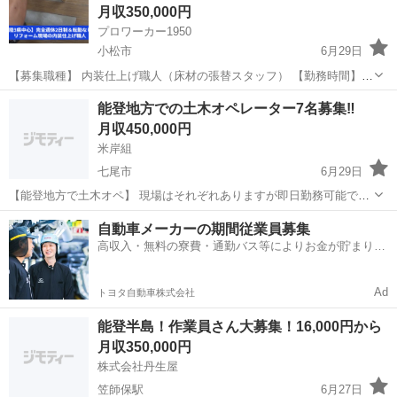
月収350,000円
プロワーカー1950
小松市
6月29日
【募集職種】 内装仕上げ職人（床材の張替スタッフ） 【勤務時間】
8:00～17:00（実働7時間／休憩2時間） ※午前・午後で各30分、昼休
石川
小松市
その他
未経験
能登地方での土木オペレーター7名募集‼️
憩1時間 ※現場によっては15時や16時で終わることもあり、早く終
月収450,000円
わ...
米岸組
七尾市
6月29日
【能登地方で土木オペ】 現場はそれぞれありますが即日勤務可能で
す。 宿舎あり。 単価18000〜20000（実力によって単価交渉可能） 前
石川
七尾市
その他
自動車メーカーの期間従業員募集
借りなどの対応もしております。 緊急募集となりますので詳細につい
高収入・無料の寮費・通勤バス等によりお金が貯まりや
てはご連絡下さい！
すい環境
Ad
トヨタ自動車株式会社
能登半島！作業員さん大募集！16,000円から
月収350,000円
株式会社丹生屋
笠師保駅
6月27日