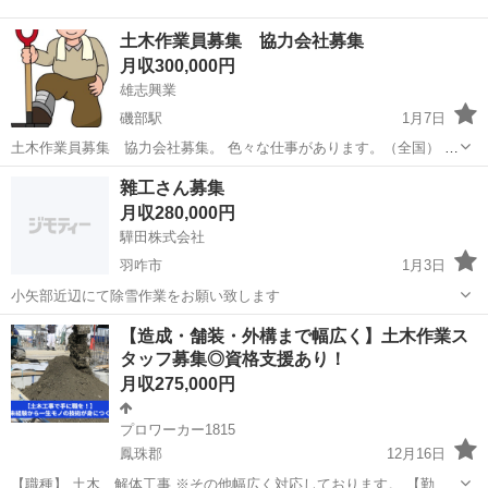
土木作業員募集 協力会社募集
月収300,000円
雄志興業
磯部駅
1月7日
土木作業員募集 協力会社募集。 色々な仕事があります。（全国） ・
真面目に働いてくれる方 ・やる気がある方 ・あまり休まない方 ・社
石川
金沢市
磯部駅
その他
土木作業員
雜工さん募集
会不適合者でない方 必須条件です♪ また途中で辞めるは出来ないで
月収280,000円
す。 （使用等で抜ける場...
驊田株式会社
羽咋市
1月3日
小矢部近辺にて除雪作業をお願い致します
石川
羽咋市
その他
【造成・舗装・外構まで幅広く】土木作業ス
タッフ募集◎資格支援あり！
月収275,000円
プロワーカー1815
鳳珠郡
12月16日
【職種】 土木、解体工事 ※その他幅広く対応しております。 【勤務