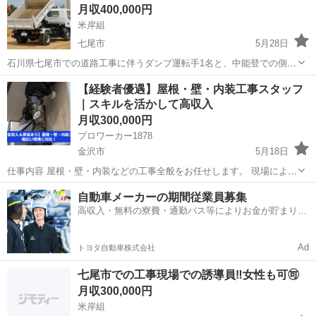
月収400,000円
塗装...
米岸組
七尾市
5月28日
石川県七尾市での道路工事に伴うダンプ運転手1名と、中能登での側溝
撤去及び配管作業でのダンプ運転手1名を募集しております。 日当
石川
七尾市
その他
運転手
【経験者優遇】屋根・壁・内装工事スタッフ
17000 •中型免許がある方 •ヤル気がある方 是非是非ご連絡下さい😌
｜スキルを活かして高収入
宿舎も完備してお...
月収300,000円
プロワーカー1878
金沢市
5月18日
仕事内容 屋根・壁・内装などの工事全般をお任せします。 現場によ
り、東京都内や石川県を中心に、関東地域および県外での作業もあり
石川
金沢市
その他
屋根
自動車メーカーの期間従業員募集
ます。 お客様第一をモットーに、丁寧で高品質な施工を提供していた
高収入・無料の寮費・通勤バス等によりお金が貯まりや
だきます。 待遇・福利...
すい環境
Ad
トヨタ自動車株式会社
七尾市での工事現場での誘導員‼️女性も可🉑
月収300,000円
米岸組