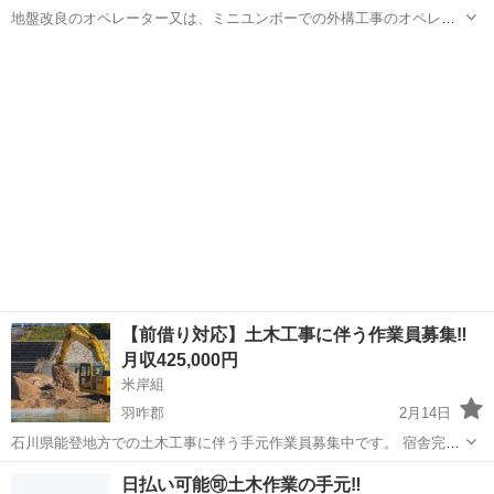
地盤改良のオペレーター又は、ミニユンボーでの外構工事のオペレー
ターを募集いたします。 ・年齢:不問 ・資格:車両系基礎工事用、車両
石川
白山市
美川駅
その他
オペレーター
系整地、玉掛け、小型移動式クレーン、職長安全衛生責任者 ・給与形
態:月給日給どちらでも対応可...
【前借り対応】土木工事に伴う作業員募集‼️
月収425,000円
米岸組
羽咋郡
2月14日
石川県能登地方での土木工事に伴う手元作業員募集中です。 宿舎完
備。 オペレーター17000 ダンプ兼手元作業15000 前借りなども対応し
石川
羽咋郡
その他
日払い可能🉑土木作業の手元‼️
ております。 詳細はお問い合わせください。