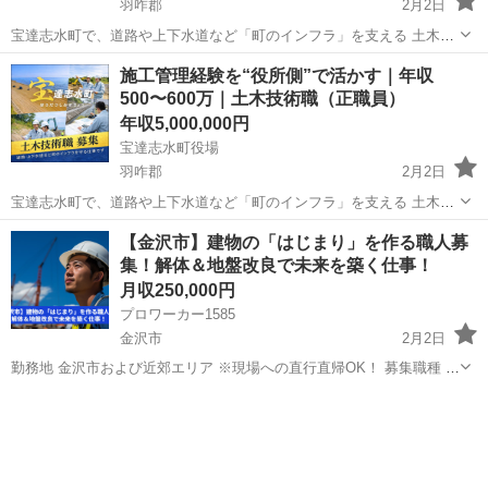
羽咋郡
2月2日
宝達志水町で、道路や上下水道など「町のインフラ」を支える 土木技
術職（正職員） の募集です。 民間での 施工管理・設計・積算 のご経
石川
羽咋郡
その他
働き
施工管理経験を“役所側”で活かす｜年収
験を、無理なく活かせるお仕事です。公務員の経験は必要ありませ
500〜600万｜土木技術職（正職員）
ん。 町が工事を出す側（...
年収5,000,000円
宝達志水町役場
羽咋郡
2月2日
宝達志水町で、道路や上下水道など「町のインフラ」を支える 土木技
術職（正職員） の募集です。 民間での 施工管理・設計・積算 のご経
石川
羽咋郡
その他
働き
【金沢市】建物の「はじまり」を作る職人募
験を、無理なく活かせるお仕事です。公務員の経験は必要ありませ
集！解体＆地盤改良で未来を築く仕事！
ん。 町が工事を出す側（...
月収250,000円
プロワーカー1585
金沢市
2月2日
勤務地 金沢市および近郊エリア ※現場への直行直帰OK！ 募集職種 解
体工事スタッフ 建物の外壁や内装の解体、廃材の搬出作業などを行い
石川
金沢市
その他
未経験
ます。未経験の方も一から丁寧に指導しますので安心してスタートで
きます。 地...