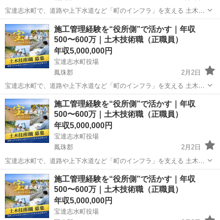
宝達志水町で、道路や上下水道など「町のインフラ」を支える 土木技
術職（正職員） の募集です。 民間での 施工管理・設計・積算 のご経
石川
能美郡
その他
働き
施工管理経験を“役所側”で活かす｜年収
験を、無理なく活かせるお仕事です。公務員の経験は必要ありませ
500〜600万｜土木技術職（正職員）
ん。 町が工事を出す側（...
年収5,000,000円
宝達志水町役場
鳳珠郡
2月2日
宝達志水町で、道路や上下水道など「町のインフラ」を支える 土木技
術職（正職員） の募集です。 民間での 施工管理・設計・積算 のご経
石川
鳳珠郡
その他
施工管理経験を“役所側”で活かす｜年収
験を、無理なく活かせるお仕事です。公務員の経験は必要ありませ
500〜600万｜土木技術職（正職員）
ん。 町が工事を出す側（...
年収5,000,000円
宝達志水町役場
鳳珠郡
2月2日
宝達志水町で、道路や上下水道など「町のインフラ」を支える 土木技
術職（正職員） の募集です。 民間での 施工管理・設計・積算 のご経
石川
鳳珠郡
その他
働き
施工管理経験を“役所側”で活かす｜年収
験を、無理なく活かせるお仕事です。公務員の経験は必要ありませ
500〜600万｜土木技術職（正職員）
ん。 町が工事を出す側（...
年収5,000,000円
宝達志水町役場