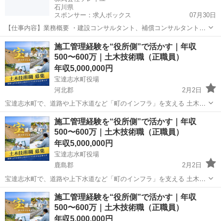
石川県
スポンサー：求人ボックス
07月30日
【仕事内容】業務概要 ・建設コンサルタント、補償コンサルタント、
測量、施工管理などの業務実績を活かし、国土交通省をはじめとする
正社員
施工管理経験を“役所側”で活かす｜年収
各関係省庁、高速道路会社、民間企業等へ公共事業等実施に伴う技術
500〜600万｜土木技術職（正職員）
支援業務を実施 ・高速道路事業者の支援業務...
年収5,000,000円
宝達志水町役場
河北郡
2月2日
宝達志水町で、道路や上下水道など「町のインフラ」を支える 土木技
術職（正職員） の募集です。 民間での 施工管理・設計・積算 のご経
石川
河北郡
その他
施工管理経験を“役所側”で活かす｜年収
験を、無理なく活かせるお仕事です。公務員の経験は必要ありませ
500〜600万｜土木技術職（正職員）
ん。 町が工事を出す側（...
年収5,000,000円
宝達志水町役場
鹿島郡
2月2日
宝達志水町で、道路や上下水道など「町のインフラ」を支える 土木技
術職（正職員） の募集です。 民間での 施工管理・設計・積算 のご経
石川
鹿島郡
その他
働き
施工管理経験を“役所側”で活かす｜年収
験を、無理なく活かせるお仕事です。公務員の経験は必要ありませ
500〜600万｜土木技術職（正職員）
ん。 町が工事を出す側（...
年収5,000,000円