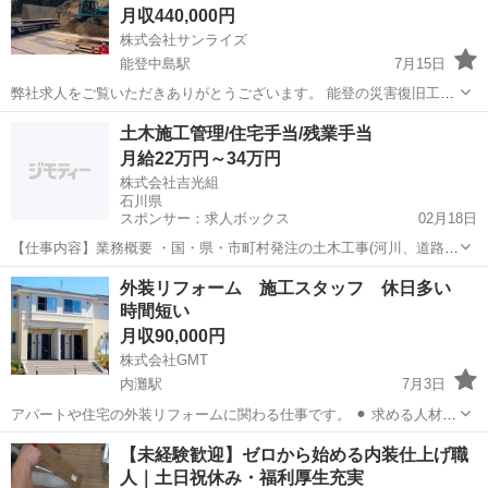
月収440,000円
株式会社サンライズ
能登中島駅
7月15日
弊社求人をご覧いただきありがとうございます。 能登の災害復旧工事
が多忙なため増員募集をします。 大型セルフトラックやダンプが好き
石川
羽咋郡
能登中島駅
その他
土木施工管理/住宅手当/残業手当
な方ぜひ仲間になって一緒に働きませんか。 土木工事、型枠、左官な
月給22万円～34万円
どさまざまな職種作業員を募集中で...
株式会社吉光組
石川県
スポンサー：求人ボックス
02月18日
【仕事内容】業務概要 ・国・県・市町村発注の土木工事(河川、道路、
橋りょう他)や災害復旧工事等の現場監督として、4大管理を行い、工
正社員
外装リフォーム 施工スタッフ 休日多い
事がスムーズに進むように指揮系統を担当します。 具体的な仕事内容
時間短い
・国・県・市町村発注の土木工事 └...
月収90,000円
株式会社GMT
内灘駅
7月3日
アパートや住宅の外装リフォームに関わる仕事です。 ​⚫︎ 求める人材
素直で明るい対応ができる方 常に学ぶ姿勢を持ち、自身の成長を前向
石川
河北郡
内灘駅
その他
【未経験歓迎】ゼロから始める内装仕上げ職
きに楽しめる方であれば、経験の有無は問いません。 未経験の方でも
人｜土日祝休み・福利厚生充実
安心してスタートできるよ...