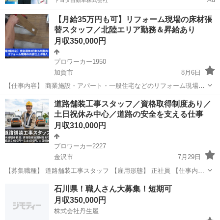
トヨタ自動車株式会社
【月給35万円も可】リフォーム現場の床材張
替スタッフ／北陸エリア勤務＆昇給あり
月収350,000円
プロワーカー1950
加賀市
8月6日
【仕事内容】 商業施設・アパート・一般住宅などのリフォーム現場
で、古くなった床材をはがし、新しい床材を張り替えるお仕事です。
石川
加賀市
その他
未経験
道路舗装工事スタッフ／資格取得制度あり／
現場は主に北陸3県（石川・富山・福井）で、チームで動くため一人で
土日祝休み中心／道路の安全を支える仕事
の作業はありません。 未...
月収310,000円
プロワーカー2227
金沢市
7月29日
【募集職種】 道路舗装工事スタッフ 【雇用形態】 正社員 【仕事内
容】 道路舗装工事に関わる作業を担当していただきます。 主な業務内
石川
金沢市
その他
石川県！職人さん大募集！短期可
容 ・点字や防水などの安全な道路施工 ・道路の段差や穴の補修工事...
月収350,000円
株式会社丹生屋