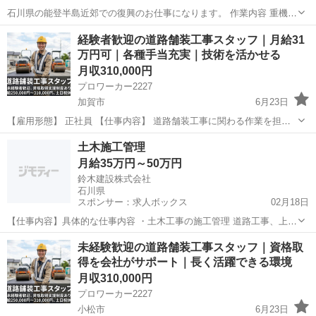
石川県の能登半島近郊での復興のお仕事になります。 作業内容 重機作
業等、土木作業一般 下請け業者様も大募集です。 重機オペ、4t車、資
石川
羽咋郡
笠師保駅
その他
未経験
経験者歓迎の道路舗装工事スタッフ｜月給31
格等あれば可 日当16,000円～ 寮あり(食事なし) 社会保険完備 未経...
万円可｜各種手当充実｜技術を活かせる
月収310,000円
プロワーカー2227
加賀市
6月23日
【雇用形態】 正社員 【仕事内容】 道路舗装工事に関わる作業を担当
していただきます。 主な業務内容 ・点字や防水などの安全な道路施工
石川
加賀市
その他
未経験
土木施工管理
・道路の段差や穴の補修工事 ・カラー塗料や樹脂舗装などの工事 ...
月給35万円～50万円
鈴木建設株式会社
石川県
スポンサー：求人ボックス
02月18日
【仕事内容】具体的な仕事内容 ・土木工事の施工管理 道路工事、上下
水道工事、河川工事、造成工事等の施工管理 エリア:石川県内 変更範
正社員
未経験歓迎の道路舗装工事スタッフ｜資格取
囲:会社が定める業務 【経験・資格】<必須資格> 1級土木施工管理技士
得を会社がサポート｜長く活躍できる環境
普通一種(AT限定) <歓...
月収310,000円
プロワーカー2227
小松市
6月23日