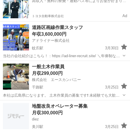
高収入・無料の寮費・通勤バス等によりお金が貯まりや
後は先...
すい環境
Ad
トヨタ自動車株式会社
道路区画線作業スタッフ
年収3,600,000円
アドライナー株式会社
蚊爪駅
3月30日
当社の会社紹介はこちら！：https://ad-liner-recruit.site/ ＼年俸制なの
で収入が安定します！／ 【募集の背景】 路面に描かれている車線や
石川
金沢市
蚊爪駅
その他
未経験
一般土木作業員
「止まれ」「スクールゾーン」「ドライブスルー」...
月収299,000円
株式会社 エースカンパニー
千路駅
3月25日
本社は広島県になります。 土木作業員の募集です❗️ 未経験でも大歓迎
👌 土木作業員は仕事がキツいと言うイメージ がありますが、私達は休
石川
羽咋郡
千路駅
その他
未経験
地盤改良オペレーター募集
憩をとりながら、体力回復 熱中症対策バッチリで無理はさせません❌
月収300,000円
勤務時間8:00〜1...
diez
美川駅
3月25日