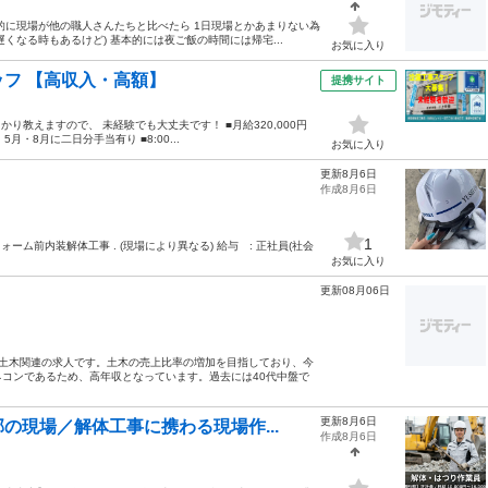
的に現場が他の職人さんたちと比べたら 1日現場とかあまりない為
くなる時もあるけど) 基本的には夜ご飯の時間には帰宅...
お気に入り
フ 【高収入・高額】
提携サイト
り教えますので、 未経験でも大丈夫です！ ■月給320,000円
・8月に二日分手当有り ■8:00...
お気に入り
更新8月6日
作成8月6日
1
装解体工事 . (現場により異なる) 給与 : 正社員(社会
お気に入り
更新08月06日
ら土木関連の求人です。土木の売上比率の増加を目指しており、今
コンであるため、高年収となっています。過去には40代中盤で
更新8月6日
の現場／解体工事に携わる現場作...
作成8月6日