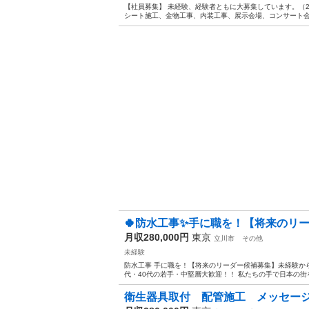
【社員募集】 未経験、経験者ともに大募集しています。（2
シート施工、金物工事、内装工事、展示会場、コンサート会場
🍀防水工事✨手に職を！【将来のリー
月収280,000円
東京
立川市
その他
未経験
防水工事 手に職を！【将来のリーダー候補募集】未経験から職
代・40代の若手・中堅層大歓迎！！ 私たちの手で日本の街
衛生器具取付 配管施工 メッセー