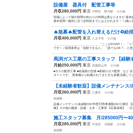
設備屋 器具付 配管工事等
月収280,000円
東京
中野区
野方駅
その他
現場によって朝の時間や終わりの時間は異なりますが 基本
基本世間一般的に言う定時前までには上がれます！！(偶に遅
🔥急募🔥配管を入れ替えるだけ♻️給排
月収400,000円
東京
八王子市
その他
＿＿＿＿＿＿＿＿＿＿＿＿＿＿＿ 「ここがPOINT！」 ￣
です✨ ✅採用基準は「信頼できる人」 「誰でもOK？」と思
馬渕ガス工業の工事スタッフ 【経験
月給250,000円
東京
武蔵村山市
その他
■ガスの配管工事 ■給湯器の交換 ■新築のガス配管 など
タートです。 異業種から転職されてきた方も多数活躍してい
【未経験者歓迎】設備メンテナンス/未経
月収260,000円
東京
江東区
その他
未経験
設備メンテナンス/未経験OK/学歴不問/車通勤OK/江東区
種】その他の建築・設備・土木・工事系 【応募資格】 ・日本
施工スタッフ募集 月/285000円〜40
月収285,000円
東京
中央区
月島駅
その他
未経験