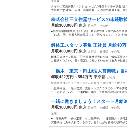
未経験
タイル工緊急募集‼️ マンションなどの外壁タイルを張るだけの
先着順です 家屋・店舗・店舗内装・その他の解体工事、原状
株式会社三立住器サービスの未経験歓迎
月給300,000円
東京
足立区
その他
■排水管清掃作業員（正社員） 東京都や埼玉県にある中高
「10名」等、作業人数は現場により異なります。 ＜入社後の
解体工スタッフ募集 正社員 月給40万
月収400,000円
東京
文京区
春日駅
その他
解体工スタッフ募集｜正社員 業務拡大につき、解体工事ス
ご相談ください。 長く安定して働いていただける方を歓迎しま
「栃木・東京・岡山/法人営業職」自社
年収422万円～554万円
東京都
正社員
株式会社コンピュータシステム研究所
スポンサー：求人ボ
【仕事内容】「法人営業」業界トップクラスのシェアを誇る
ートとのメリハリ・ 仕事内容: 建設・土木会社の経営者や
一緒に働きましょう！スタート月給300
月収300,000円
東京
足立区
六町駅
その他
足場
■ 仕事内容 ・解体工事（主に家屋等） ・機器搬入・据付
資格取得に力を入れているので、働きながら資格の取得ができま