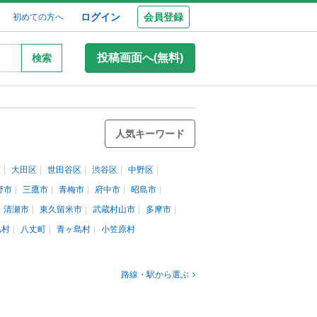
ログイン
会員登録
初めての方へ
投稿画面へ(無料)
検索
人気キーワード
区
大田区
世田谷区
渋谷区
中野区
野市
三鷹市
青梅市
府中市
昭島市
清瀬市
東久留米市
武蔵村山市
多摩市
島村
八丈町
青ヶ島村
小笠原村
路線・駅から選ぶ