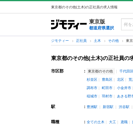
東京都のその他(土木)の正社員の求人情報
東京版
都道府県選択
ジモティー
正社員
土木
その他
東京
東京都のその他(土木)の正社員の
市区郡
：
東京都のその他
千代田
杉並区
豊島区
北区
荒
調布市
町田市
小金井市
稲城市
羽村市
あきる野
駅
：
豊洲駅
新宿駅
渋谷駅
職種
：
全ての土木
大工
鳶職