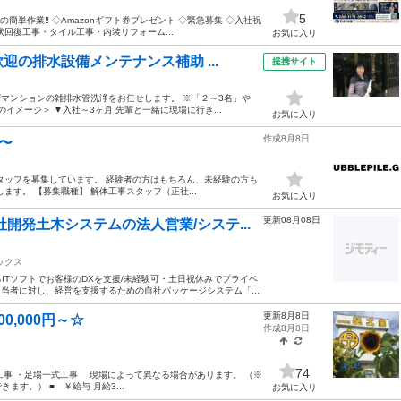
5
簡単作業‼️ ◇Amazonギフト券プレゼント ◇緊急募集 ◇入社祝
回復工事・タイル工事・内装リフォーム...
お気に入り
の排水設備メンテナンス補助 ...
提携サイト
層マンションの雑排水管洗浄をお任せします。 ※「２～3名」や
イメージ＞ ▼入社～3ヶ月 先輩と一緒に現場に行き...
お気に入り
作成8月8日
〜
タッフを募集しています。 経験者の方はもちろん、未経験の方も
す。 【募集職種】 解体工事スタッフ（正社...
お気に入り
更新08月08日
開発土木システムの法人営業/システ...
ックス
ITソフトでお客様のDXを支援/未経験可・土日祝休みでプライベ
担当者に対し、経営を支援するための自社パッケージシステム「...
更新8月8日
,000円～☆
作成8月8日
74
工事 ・足場一式工事 現場によって異なる場合があります。 （※
す。） ■ ￥給与 月給3...
お気に入り