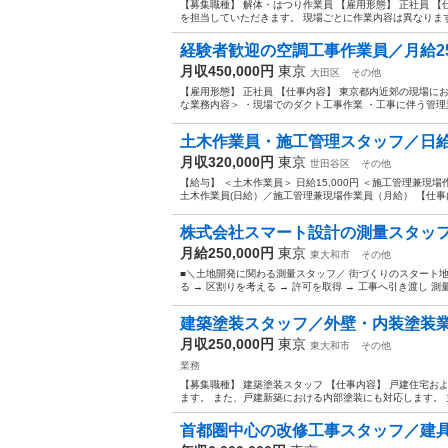
【募集職種】 解体・はつり作業員 【雇用形態】 正社員 
を担当していただきます。 現場ごとに作業内容は異なります
経験者歓迎の空調工事作業員／月給25
月収450,000円
東京
大田区
その他
【雇用形態】 正社員 【仕事内容】 東京都内近郊の現場に
な業務内容＞ ・現場でのダクト工事作業 ・工事に伴う管理業
土木作業員・施工管理スタッフ／日給15,
月収320,000円
東京
世田谷区
その他
【給与】 ＜土木作業員＞ 日給15,000円 ＜施工管理兼現場
土木作業員(日給）／施工管理兼現場作業員（月給） 【仕事内
株式会社スマート設計の測量スタッフ
月給250,000円
東京
東大和市
その他
■＼土地開発に関わる測量スタッフ／ 街づくりのスタート地
る → 区割りを考える → 許可を取得 → 工事へ引き渡し 
建築塗装スタッフ／外壁・内装塗装業
月収250,000円
東京
東大和市
その他
業務
【募集職種】 建築塗装スタッフ 【仕事内容】 戸建住宅
ます。 また、戸建新築における内部塗装にも対応します。 主
首都圏中心の改修工事スタッフ／建具