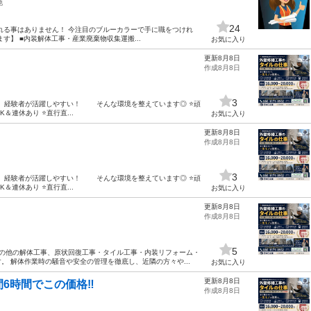
他
24
われる事はありません！ 今注目のブルーカラーで手に職をつけれ
】 ■内装解体工事・産業廃棄物収集運搬...
お気に入り
更新8月8日
作成8月8日
3
x 【タイル工】経験者が活躍しやすい！ そんな環境を整えています◎ ⭐頑
連休あり ⭐直行直...
お気に入り
更新8月8日
作成8月8日
3
x 【タイル工】経験者が活躍しやすい！ そんな環境を整えています◎ ⭐頑
連休あり ⭐直行直...
お気に入り
更新8月8日
作成8月8日
5
その他の解体工事、原状回復工事・タイル工事・内装リフォーム・
 解体作業時の騒音や安全の管理を徹底し、近隣の方々や...
お気に入り
更新8月8日
間6時間でこの価格‼️
作成8月8日