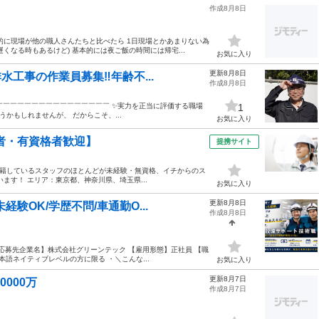
作成8月8日
的に現場が他の職人さんたちと比べたら 1日現場とかあまりない為
くなる時もあるけど) 基本的には夜ご飯の時間には帰宅...
お気に入り
更新8月8日
水工事の作業員募集‼️年齢不...
作成8月8日
v￣￣￣￣￣￣￣￣￣￣￣￣￣￣￣￣ ✨実力を正当に評価する職場
1
うかもしれませんが、 だからこそ、...
お気に入り
者・有資格者歓迎】
提携サイト
 在籍しているスタッフのほとんどが未経験・無資格、イチからのス
ます！ エリア：東京都、神奈川県、埼玉県...
お気に入り
更新8月8日
験OK/学歴不問/車通勤O...
作成8月8日
 【応募先企業名】株式会社グリーンテック 【雇用形態】正社員 【職
語ネイティブレベルの方に限る ・＼こんな...
お気に入り
更新8月7日
0000万
作成8月7日