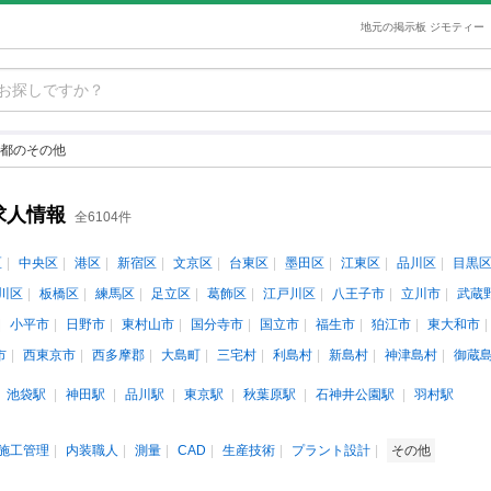
地元の掲示板 ジモティー
都のその他
求人情報
全6104件
区
中央区
港区
新宿区
文京区
台東区
墨田区
江東区
品川区
目黒
川区
板橋区
練馬区
足立区
葛飾区
江戸川区
八王子市
立川市
武蔵
小平市
日野市
東村山市
国分寺市
国立市
福生市
狛江市
東大和市
市
西東京市
西多摩郡
大島町
三宅村
利島村
新島村
神津島村
御蔵
池袋駅
神田駅
品川駅
東京駅
秋葉原駅
石神井公園駅
羽村駅
施工管理
内装職人
測量
CAD
生産技術
プラント設計
その他