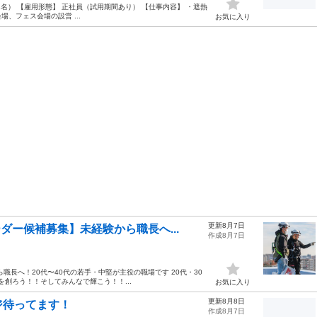
名） 【雇用形態】 正社員（試用期間あり） 【仕事内容】 ・遮熱
、フェス会場の設営 ...
お気に入り
更新8月7日
ダー候補募集】未経験から職長へ...
作成8月7日
長へ！20代〜40代の若手・中堅が主役の職場です 20代・30
を創ろう！！そしてみんなで輝こう！！...
お気に入り
更新8月8日
ジ待ってます！
作成8月7日