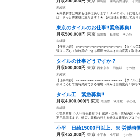
月収300,000円
東京
練馬区
練馬高野台駅
その
未経験
★内装解体は将来も仕事はあります！ AIやロボットに替
ば、きっと将来役に立ちます！★ 【外注様も募集しております
東京のタイルのお仕事‼️緊急募集❗️
月収500,000円
東京
清瀬市
秋津駅
その他
未経験
【仕事内容】 x=x=x=x=x=x=x=x=x=x=x=x=x=
張りに応じて随時昇給できる環境 ⭐休みは自由度高く取得OK＆
タイルの仕事どうですか？
月収500,000円
東京
西東京市
田無駅
その他
未経験
【仕事内容】 x=x=x=x=x=x=x=x=x=x=x=x=x=
張りに応じて随時昇給できる環境 ⭐休みは自由度高く取得OK＆
タイル工 緊急募集‼️
月収4,000,000円
東京
清瀬市
秋津駅
その他
未経験
◇緊急募集 ◇入社祝先着順です 家屋・店舗・店舗内装・
不用品回収まで、幅広い業務の行える解体＆建築のプロです。
小平 日給15000円以上、※ 労働時
月収453,000円
東京
小平市
小平駅
その他