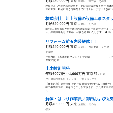
月収280,000円
東京
中野区
野方駅
その他
現場によって朝の時間や終わりの時間は異なりますが 基本
基本世間一般的に言う定時前までには上がれます！！(偶に遅
株式会社 川上設備の設備工事スタッ
月給320,000円
東京
台東区
その他
■水道工事全般ほか住宅周りの建築作業 仕事のやり方はしっか
～、昇給随時あり ※年齢・経験を考慮いたします。 ◆1月・5月
リフォーム前★内装解体！！
月収240,000円
東京
足立区
西新井駅
その他
未経験
仕事内容 : 基本的にマンションや店舗 リフォーム前内
保険完備) 総...
土木技術開発
年収600万円～1,000万円
東京都
正社員
戸田建設株式会社
スポンサー：求人ボックス
【仕事内容】会社情報 アピール:建築で名門である同社か
後の事業拡大の一翼を担うことができます。また準大手ゼネ
1,...
解体・はつり作業員／都内および近郊
月収400,000円
東京
足立区
その他
都内