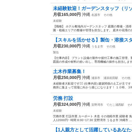
未経験歓迎！ガーデンスタッフ（リゾ
月収165,000円
沖縄
名護市
その他
未経験
【職種】 ホテル敷地内ガーデンスタッフ 庭園の整備・清掃
園・植栽エリアの整備や管理を担当します。 庭木や花壇の水
【スキルを活かせる】製缶・溶接スタッ
月収230,000円
沖縄
うるま市
その他
製缶
【仕事内容】 プラント設備の製作や据付工事の施工管理、
図面の作成や材料の拾い出し、専用機械の操作も担当します。
土木作業募集！
月収250,000円
沖縄
浦添市
浦添前田駅
その他
未経験者大歓迎です🙆‍♂️ (仕事内容) 建築関係の土工が主です
務所に集まって現場に向かう感じになります！ １０時、３時休憩あり
労務 打設
月収324,000円
沖縄
宜野湾市
てだこ浦西駅
そ
未経験
労務作業 打設作業 カーポート 木造 その他軽作業 経験者 免許持
人12000円~ 時間 8:00~17:30 宜野湾市 うるま市 沖縄市 ...
【1人親方として活躍しているあなた