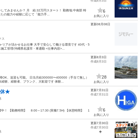
作成8月3日
してみませんか？ 月 給:32万円スタート！ 勤務地:中南部 時
6
あなたの能力や経験に応じて「能力手...
お気に入り
更新08月08日
クス
ャリアが活かせるお仕事 大手で安心して働ける環境です 40代・5
木施工管理/沖縄県名護市・車通勤 <仕事内容>...
更新8月3日
作成8月3日
28
K、送迎も可能。 日当月給300000〜400000（手当て無し）
経験、経験者、ブランク、大歓迎です 体験...
お気に入り
更新7月31日
日休★
作成7月31日
他
6
 【勤務時間】 8:00～17:30 (実働7.5H) 【休憩時間】 1
お気に入り
更新7月30日
作成7月30日
他