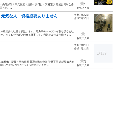
5
内部解体 * 手元作業 * 清掃・片付け * 資材運び 最初は簡単な作
* 能力...
お気に入り
更新7月30日
：元気な人 資格必要ありません
作成7月30日
。沖縄出身の社員も多数います。電力系のケーブルを取り扱う会社
んが、とてもやりがいの有る仕事です。元気でまだまだ働ける人
お気に入り
更新7月29日
作成7月29日
3
は整備・溶接・事務作業 普通自動車免許 学歴不問 未経験者大歓
出勤して朝礼に間に合うように向かいます ...
お気に入り