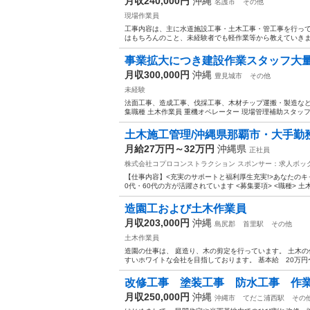
月収240,000円
沖縄
名護市
その他
現場作業員
工事内容は、主に水道施設工事・土木工事・管工事を行って
はもちろんのこと、未経験者でも軽作業等から教えていきます
事業拡大につき建設作業スタッフ大量募
月収300,000円
沖縄
豊見城市
その他
未経験
法面工事、造成工事、伐採工事、木材チップ運搬・製造など
集職種 土木作業員 重機オペレーター 現場管理補助スタッフ 
土木施工管理/沖縄県那覇市・大手勤
月給27万円～32万円
沖縄県
正社員
株式会社コプロコンストラクション
スポンサー：求人ボッ
【仕事内容】<充実のサポートと福利厚生充実!>あなたのキ
0代・60代の方が活躍されています <募集要項> <職種> 土
造園工および土木作業員
月収203,000円
沖縄
島尻郡
首里駅
その他
土木作業員
造園の仕事は、 庭造り、木の剪定を行っています。 土木の
すいホワイトな会社を目指しております。 基本給 20万円〜 
改修工事 塗装工事 防水工事 作
月収250,000円
沖縄
沖縄市
てだこ浦西駅
その