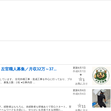
更新8月7日
官職人募集／月収32万～37...
作成8月7日
しています。 住宅外構工事・造成工事を中心に行っており、ブロ
1
集人数：2名 ●仕事内容 ...
お気に入り
更新8月6日
作成8月6日
11
す。経験者はもちろん、未経験者も研修ありで安心スタート。 安
ームワークを大切にし、やりがいを共有できる仲間た...
お気に入り