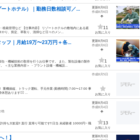
更新8月6日
ートホテル）｜勤務日数相談可／...
作成8月6日
11
・植栽管理など 【仕事内容】 リゾートホテルの敷地内にある庭
やり、剪定、草取り、清掃など日々のメン...
お気に入り
更新8月6日
フ｜月給19万〜23万円＋各...
作成8月6日
1
製缶・機械技術の取得を行うお仕事です。 また、製缶設備の製作
 ＜主な業務内容＞ ・プラント設備・機械設...
お気に入り
作成8月5日
！ 重機操縦、トラック運転、手元作業 (勤務時間) 7:00〜17:00 事
ます🙆‍♂️ ...
お気に入り
更新8月4日
作成8月4日
の他
13
ち大歓迎‼️ 直行 直帰り可能です❗️ 日当 未経験者 10000円~ 職
お気に入り
更新8月3日
へ！】