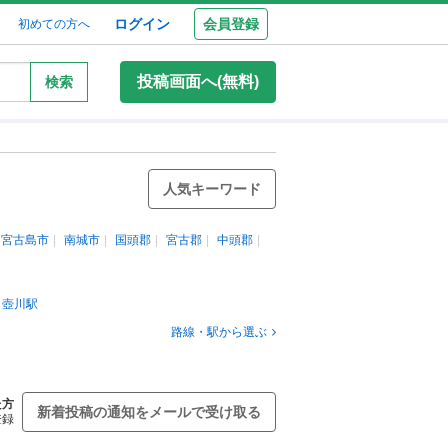
ログイン
会員登録
初めての方へ
投稿画面へ(無料)
検索
人気キーワード
宮古島市
南城市
国頭郡
宮古郡
中頭郡
壺川駅
路線・駅から選ぶ
た方
新着投稿の通知をメールで受け取る
登録