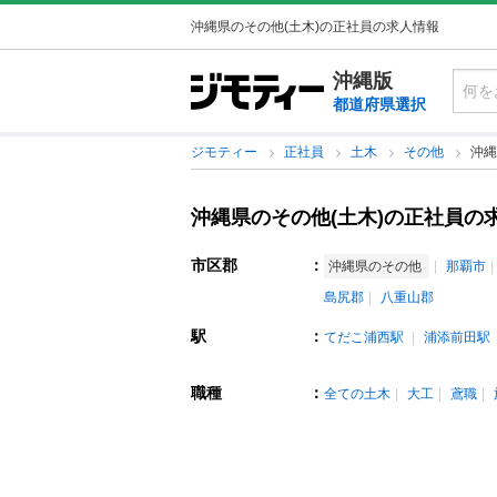
沖縄県のその他(土木)の正社員の求人情報
沖縄版
都道府県選択
ジモティー
正社員
土木
その他
沖縄
沖縄県のその他(土木)の正社員の
市区郡
：
沖縄県のその他
那覇市
島尻郡
八重山郡
駅
：
てだこ浦西駅
浦添前田駅
職種
：
全ての土木
大工
鳶職