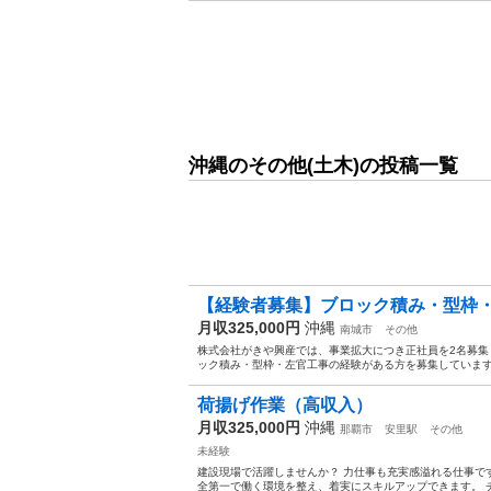
沖縄のその他(土木)の投稿一覧
【経験者募集】ブロック積み・型枠・左
月収325,000円
沖縄
南城市
その他
株式会社がきや興産では、事業拡大につき正社員を2名募集
ック積み・型枠・左官工事の経験がある方を募集しています。 募
荷揚げ作業（高収入）
月収325,000円
沖縄
那覇市
安里駅
その他
未経験
建設現場で活躍しませんか？ 力仕事も充実感溢れる仕事で
全第一で働く環境を整え、着実にスキルアップできます。 チ