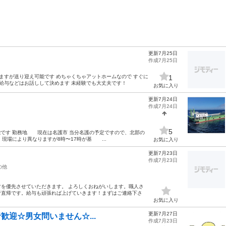
更新7月25日
作成7月25日
ますが送り迎え可能です めちゃくちゃアットホームなので すぐに
1
 給与などはお話しして決めます 未経験でも大丈夫です！
お気に入り
更新7月24日
作成7月24日
5
能です 勤務地 現在は名護市 当分名護の予定ですので、北部の
現場により異なりますが8時〜17時が基 ...
お気に入り
更新7月23日
作成7月23日
の他
を優先させていただきます。 よろしくおねがいします。職人さ
行直帰です。給与も頑張れば上げていきます！まずはご連絡下さ
お気に入り
更新7月27日
者歓迎☆男女問いません☆...
作成7月23日