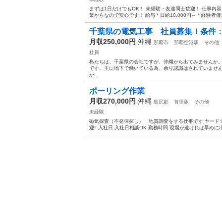
まずは1日だけでもOK！ 未経験・友達同士歓迎！ 仕事内容 * 
業からなので安心です！ 給与 * 日給10,000円～ * 経験者優遇 
千葉県の電気工事 社員募集！条件
月収250,000円
沖縄
那覇市
那覇空港駅
その他
社員
私たちは、千葉県の会社ですが、沖縄から出てみませんか
です。主に地下で働いている為、余り認識はされていませ
か...
ボーリング作業
月収270,000円
沖縄
島尻郡
首里駅
その他
未経験
磁気探査（不発弾探し） 地質調査をする仕事です ヤードで
迎‼️ 入社日 入社日相談OK 勤務時間 現場が遠ければ早めに