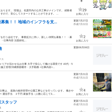
29
おります。 現場は、名護市内の公共工事がメインです。 経験者
ので、安心してスタートすることができます。 ...
お気に入り
更新7月27日
集！！ 地域のインフラを支...
作成7月22日
2
を行う会社です。 事業拡大に伴い、新しい仲間を募集！！ ・募
・仕事内容 法面緑化...
お気に入り
更新08月08日
務
クス
ャリアが活かせるお仕事 大手で安心して働ける環境です 40代・5
木施工管理/沖縄県那覇市・大手勤務 <仕事内容>...
更新7月21日
作成7月21日
4
仕事は、 道路の維持管理や公園工事などを行っています。 働きや
通信手当 ３千円 家族手当（人数に応じて3,...
お気に入り
更新7月21日
業スタッフ
作成7月21日
他