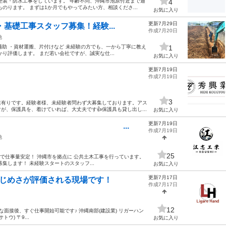
塗装・防水工事をしています。 年齢不問、沖縄市池原付近まで通
4
のります。 まずは1か月でもやってみたい方、相談くださ...
お気に入り
更新7月29日
基礎工事スタッフ募集！経験...
作成7月20日
他
業補助 ・資材運搬、片付けなど 未経験の方でも、一から丁寧に教え
1
り評価します。 まだ若い会社ですが、誠実な仕...
お気に入り
更新7月19日
作成7月19日
3
業有りです。経験者様、未経験者問わず大募集しております。アス
、保護具を、着けていれば、大丈夫です👍️保護具も貸し出し...
お気に入り
更新7月19日
イン】 ...
作成7月19日
他
25
メインで仕事量安定！ 沖縄市を拠点に 公共土木工事を行っています。
集します！ 未経験スタートのスタッフ...
お気に入り
更新7月17日
！まじめさが評価される現場です！
作成7月17日
12
な面接後、すぐ仕事開始可能です♪ 沖縄南部(建設業) リガーハン
トウ) 〒9...
お気に入り