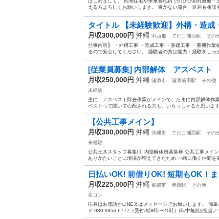
はじめまして、 民間住宅や米軍基地内でのひび割れ改修・
える方よろしくお願いします。 車がない場合、送迎も相談も
タイトル 【未経験歓迎】外構・造成・
月収300,000円
沖縄
中頭郡
てだこ浦西駅
その
仕事内容】 ・外構工事 ・造成工事 ・基礎工事 ・重機作
るので安心してください。 経験者の方は能力・経験をしっか
[従業員募集] 内部解体 アスベスト
月収250,000円
沖縄
浦添市
浦添前田駅
その他
未経験
主に、アスベスト除去作業がメインで、たまに内部解体作
ベストって聞いて心配される方も、いらっしゃると思いますが
【公共工事メ
月収300,000円
沖縄
沖縄市
てだこ浦西駅
その
未経験
公共土木スタッフ募集👷‍♂️ 内部解体班募集👷 公共工事
ありがたいことに現場が増えてきたため 一緒に働く仲間を募
日払いOK! 前借りOK! 短期もOK
月収225,000円
沖縄
那覇市
赤嶺駅
その他
生コン
応募はお電話かLINE又はメッセージでお願いします。 簡単
ド 080-9856-6777［受付/朝8時〜21時］(年中無給)(担当／サ