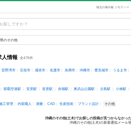
地元の掲示板 ジモティー
県のその他
求人情報
全476件
宜野湾市
石垣市
浦添市
名護市
糸満市
沖縄市
豊見城市
うるま市
那覇空港駅
安里駅
首里駅
赤嶺駅
奥武山公園駅
古島駅
小禄駅
施工管理
内装職人
測量
CAD
生産技術
プラント設計
その他
沖縄のその他(土木)でお探しの投稿が見つからなかっ
沖縄のその他(土木)の新着通知メール