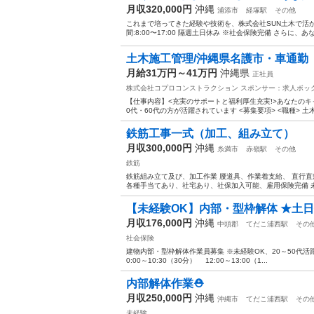
月収320,000円
沖縄
浦添市
経塚駅
その他
これまで培ってきた経験や技術を、株式会社SUN土木で活か
間:8:00〜17:00 隔週土日休み ※社会保険完備 さらに、
土木施工管理/沖縄県名護市・車通勤
月給31万円～41万円
沖縄県
正社員
株式会社コプロコンストラクション
スポンサー：求人ボッ
【仕事内容】<充実のサポートと福利厚生充実!>あなたのキ
0代・60代の方が活躍されています <募集要項> <職種> 土
鉄筋工事一式（加工、組み立て）
月収300,000円
沖縄
糸満市
赤嶺駅
その他
鉄筋
鉄筋組み立て及び、加工作業 腰道具、作業着支給、 直行直帰O
各種手当てあり、社宅あり、社保加入可能、雇用保険完備 未
【未経験OK】内部・型枠解体 ★土
月収176,000円
沖縄
中頭郡
てだこ浦西駅
その
社会保険
建物内部・型枠解体作業員募集 ※未経験OK、20～50代活躍中！
0:00～10:30（30分） 12:00～13:00（1...
内部解体作業⛑️
月収250,000円
沖縄
沖縄市
てだこ浦西駅
その
未経験