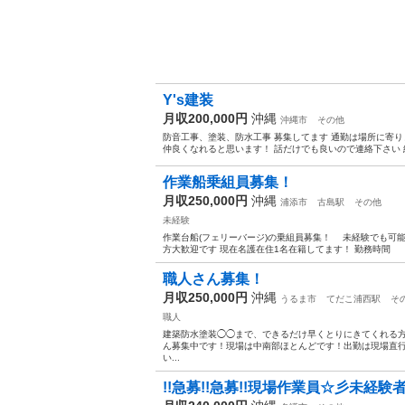
Y's建装
月収200,000円
沖縄
沖縄市
その他
防音工事、塗装、防水工事 募集してます 通勤は場所に寄り
仲良くなれると思います！ 話だけでも良いので連絡下さい
作業船乗組員募集！
月収250,000円
沖縄
浦添市
古島駅
その他
未経験
作業台船(フェリーバージ)の乗組員募集！ 未経験でも可
方大歓迎です 現在名護在住1名在籍してます！ 勤務時間 
職人さん募集！
月収250,000円
沖縄
うるま市
てだこ浦西駅
そ
職人
建築防水塗装◯◯まで、できるだけ早くとりにきてくれる方
ん募集中です！現場は中南部ほとんどです！出勤は現場直
い...
!!急募!!急募!!現場作業員☆彡未経験