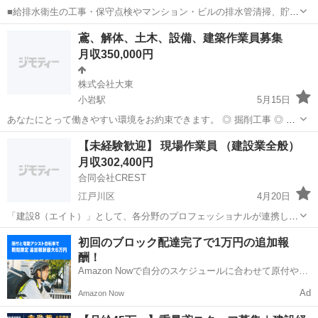
■給排水衛生の工事・保守点検やマンション・ビルの排水管清掃、貯水
槽清掃業務 【貯水槽清掃とは？】 管理上でも浄化手段として清掃が
東京
江戸川区
その他
鳶、解体、土木、設備、建築作業員募集
不可欠になってきます。 安全・安心な飲料水や生活用水の確保には貯
月収350,000円
水槽の清掃は、年1回以上が義務...
株式会社大東
小岩駅
5月15日
あなたにとって働きやすい環境をお約束できます。 ◎ 掘削工事 ◎ 砕
石敷き・地盤づくり ◎ コンクリート打設 ◎ 現場清掃・資材管理 ◎玉
東京
江戸川区
小岩駅
その他
未経験
【未経験歓迎】 現場作業員 （建設業全般）
掛け作業 ◎減築工事 ・鳶 解体足場、新築、改修 様々な足場組み立
月収302,400円
て、...
合同会社CREST
江戸川区
4月20日
「建設8（エイト）」として、各分野のプロフェッショナルが連携し、
スムーズで確実な施工を行う当社にて、現場作業全般をお任せしま
東京
江戸川区
その他
未経験
初回のブロック配達完了で1万円の追加報
す。 具体的には、以下のいずれかの業務、または複数に携わっていた
酬！
だきます。 解体工事: ...
Amazon Nowで自分のスケジュールに合わせて原付や電
動アシスト自転車で配達し、報酬を獲得しましょう！
Ad
Amazon Now