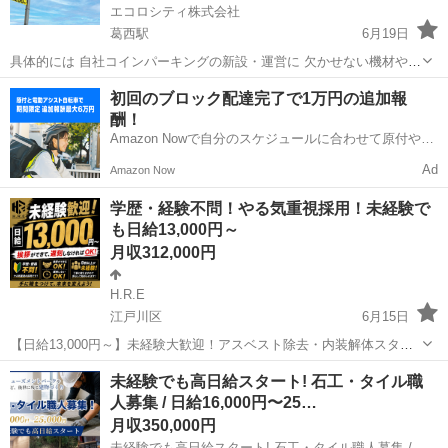
エコロシティ株式会社
葛西駅
6月19日
具体的には 自社コインパーキングの新設・運営に 欠かせない機材や部
材を管理する仕事です。 ▽納品された部材の荷受け、検品、保管 ▽フ
東京
江戸川区
葛西駅
その他
初回のブロック配達完了で1万円の追加報
ォークリフトを使用した 倉庫内の整理・管理 ▽協力会社への部材の
酬！
受け渡し、...
Amazon Nowで自分のスケジュールに合わせて原付や電
動アシスト自転車で配達し、報酬を獲得しましょう！
Ad
Amazon Now
学歴・経験不問！やる気重視採用！未経験で
も日給13,000円～
月収312,000円
H.R.E
江戸川区
6月15日
【日給13,000円～】未経験大歓迎！アスベスト除去・内装解体スタッ
フ募集！ 経験や資格は一切必要ありません！ 現在働いているスタッフ
東京
江戸川区
その他
未経験
未経験でも高日給スタート! 石工・タイル職
も9割以上が未経験スタート。 「挨拶ができる」 「遅刻をしない」 ...
人募集 / 日給16,000円〜25…
月収350,000円
未経験でも高日給スタート! 石工・タイル職人募集 / 日給16,000円〜25,000円 / 木曽石材株式会社