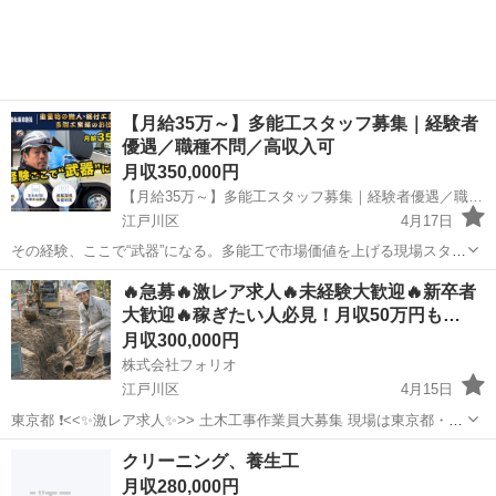
【月給35万～】多能工スタッフ募集｜経験者
優遇／職種不問／高収入可
月収350,000円
【月給35万～】多能工スタッフ募集｜経験者優遇／職種不問／高収入可
江戸川区
4月17日
その経験、ここで“武器”になる。多能工で市場価値を上げる現場スタッ
フ募集！複数スキルで“替えがきかない人材”へ。 ★多能工スタッフ募
東京
江戸川区
その他
🔥急募🔥激レア求人🔥未経験大歓迎🔥新卒者
集｜経験者優遇 「今の仕事、正直どこでも通用するスキルか不安」
大歓迎🔥稼ぎたい人必見！月収50万円も…
「もっと幅広く経験...
月収300,000円
株式会社フォリオ
江戸川区
4月15日
東京都 ❗️<<✨激レア求人✨>> 土木工事作業員大募集 現場は東京都・埼
玉県・千葉県・神奈川県になります。 ✅ 即決採用🚀お急ぎの方も大歓
東京
江戸川区
その他
クリーニング、養生工
迎🎉 ✅ 誰でも応募可能🔰 ✅ 高収入が狙える💰 この求人に辿り...
月収280,000円