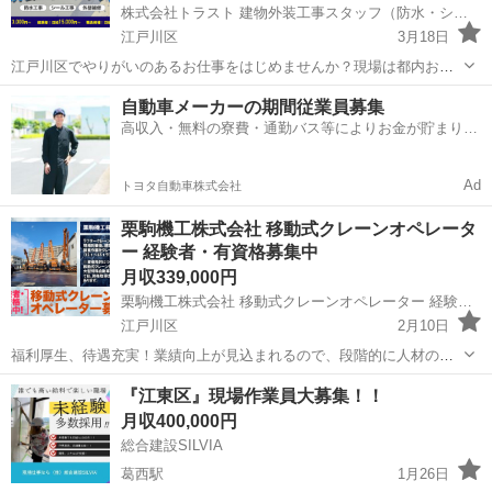
株式会社トラスト 建物外装工事スタッフ（防水・シール・外壁補修）募集中【江戸川区】
江戸川区
3月18日
江戸川区でやりがいのあるお仕事をはじめませんか？現場は都内およ
び近郊エリアで、安定した仕事量で腰を据えて働ける環境です。未経
東京
江戸川区
その他
自動車メーカーの期間従業員募集
験でも月収30万可｜借上げ制度あり※研修期間後適用｜安定の外装工
高収入・無料の寮費・通勤バス等によりお金が貯まりや
事で、建物がある限りなくならない仕事...
すい環境
Ad
トヨタ自動車株式会社
栗駒機工株式会社 移動式クレーンオペレータ
ー 経験者・有資格募集中
月収339,000円
栗駒機工株式会社 移動式クレーンオペレーター 経験者・有資格募集中
江戸川区
2月10日
福利厚生、待遇充実！業績向上が見込まれるので、段階的に人材の育
成・増員をしていく予定です。 昭和43年創業後個人で独立後、昭和48
東京
江戸川区
その他
クレーン
『江東区』現場作業員大募集！！
年会社設立。 以来、業績を伸ばし、現在大手ゼネコン各社より受注
月収400,000円
を受け発展してきている。 ...
総合建設SILVIA
葛西駅
1月26日