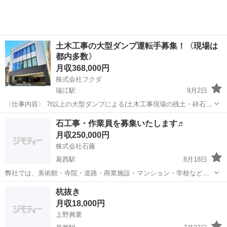
土木工事の大型ダンプ運転手募集！〈現場は
都内多数〉
月収368,000円
株式会社フクダ
瑞江駅
9月2日
〈仕事内容〉 7t以上の大型ダンプによる(土木工事現場の残土・砕石・
アスファルト)運搬・運転のお仕事です。 共に働くメンバーは話しやす
東京
江戸川区
瑞江駅
その他
都内
石工事・作業員を募集いたします♬
い人ばかりです！働きやすい環境です。 ・運転範囲は市川、南篠崎に
月収250,000円
ある本社を拠...
株式会社石藤
葛西駅
8月18日
弊社では、美術館・寺院・道路・商業施設・マンション・学校などの
石工事の外構工事を行います。 皆さんがご存じの、大手商業施設や、
東京
江戸川区
葛西駅
その他
未経験
杭抜き
マンションなどの外構工事です。 難しい内容はございません。未経験
月収18,000円
者でも先輩が指導してくれます。...
上野興業