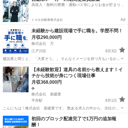
高収入・無料の寮費・通勤バス等によりお金が貯まりや
すい環境
Ad
トヨタ自動車株式会社
未経験から建設現場で手に職を。学歴不問！
月収290,000円
株式会社 万
江戸川区
8月3日
建設業と聞くと、 「大変そう。」 そんなイメージを持つ方もいるかも
しれません。 でも実際は、図面を見て、寸法を測り、建物づくりを支
東京
江戸川区
その他
未経験
【未経験歓迎】道具の名前から教えます！イ
える技術を身につける仕事です。 株式会社万では、 ・スリーブ工事...
チから技術が身につく現場仕事
月収368,000円
株式会社 柴建業
平井駅
8月1日
こんにちは！株式会社 柴建業です。 数ある求人の中から、当社のペ
ージを見ていただきありがとうございます。 当社では、新しく一緒に
東京
江戸川区
平井駅
その他
未経験
初回のブロック配達完了で1万円の追加報
働いてくれる現場スタッフを募集しています。 経験は一切問いませ
酬！
ん。今いるスタッフも、みんな...