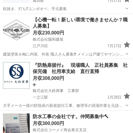
葛西駅
7月27日
杭抜き、打ち⁉️ユンボオペ、手元募集
東京
江戸川区
葛西駅
その他
【心機一転！新しい環境で働きませんか？職
人募集】
月収230,000円
株式会社陽和建装
江戸川区
7月17日
建築塗装を軸に内装、外装 職人さん募集❗️❗️ メインは戸建てやマンショ
ンの塗装工事を主に、 下地やシールはもちろん 屋根板金やクロスや
東京
江戸川区
その他
未経験
『防熱扉据付』 現場職人 正社員募集 社
CF,大工などなど 色々やっています❗️ 体制一新のため 塗装施工だけに
保完備 社用車支給 直行直帰
限らず長期的に...
月収308,000円
株式会社大鈴商事 工事部
一之江駅
1月28日
大手メーカー様の防熱扉の新規据付工事、修理等の現場作業を元請け
様と一緒に行なってもらいます。 しっかり確実に弊社社員がお教え致
東京
江戸川区
一之江駅
その他
防水工事の会社です。仲間募集中🔨
します！ 弊社社員は皆初心者！からのスタートです！ 現場直行直帰可
月収300,000円
能 通勤時全線高速使用可 社員...
株式会社コーメイ商会東京支店