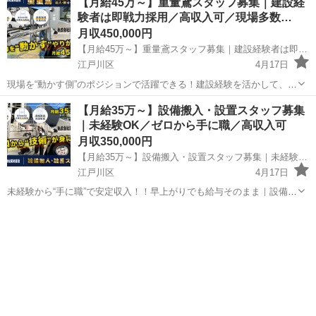
【月給45万～】重量鳶スタッフ募集｜建設経
験者は即戦力採用／高収入可／現場多数…
月収450,000円
【月給45万～】重量鳶スタッフ募集｜建設経験者は即戦力採用／高収入可／現場多数で安定★
江戸川区
4月17日
現場を“動かす側”のポジションで活躍できる！建設経験を活かして、も
っと稼ぎたい方へ。現場で積み上げてきたスキルを、正当に評価され
東京
江戸川区
その他
重量鳶
【月給35万～】設備搬入・設置スタッフ募集
る環境で活かしませんか？ ★重量鳶スタッフ募集｜経験者優遇 「建設
｜未経験OK／ゼロから手に職／高収入可
経験を活かして、もっと...
月収350,000円
【月給35万～】設備搬入・設置スタッフ募集｜未経験OK／ゼロから手に職／高収入可
江戸川区
4月17日
未経験から“手に職”で安定収入！！早上がりでも給与そのまま｜設備搬
入スタッフ募集◎特別な経験や資格は一切不要。必ず先輩と一緒に作
東京
江戸川区
その他
未経験
業を行うので、未経験の方でも安心してスタートできます。 ★設備搬
入・設置スタッフ募集｜未経...