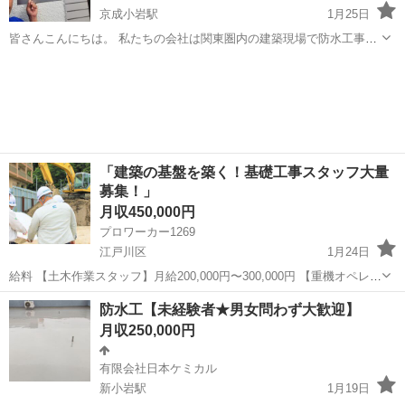
京成小岩駅
1月25日
皆さんこんにちは。 私たちの会社は関東圏内の建築現場で防水工事の
お仕事をしています😊 本社は大阪ですがこの度東京都に支店を展開す
東京
江戸川区
京成小岩駅
その他
防水工事
るにあたって一緒に働いてくれる仲間を募集中です❗ 仕事の内容として
は、特殊な樹脂製のシ...
「建築の基盤を築く！基礎工事スタッフ大量
募集！」
月収450,000円
プロワーカー1269
江戸川区
1月24日
給料 【土木作業スタッフ】月給200,000円〜300,000円 【重機オペレー
ター】月給300,000円〜450,000円 【大型トラック運転手】月給
東京
江戸川区
その他
重機
防水工【未経験者★男女問わず大歓迎】
300,000円〜450,000円 【現場監督】月給350,00...
月収250,000円
有限会社日本ケミカル
新小岩駅
1月19日