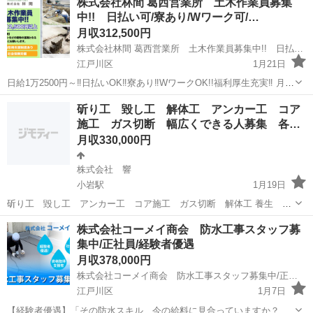
株式会社林間 葛西営業所 土木作業員募集
中!! 日払い可/寮あり/Wワーク可/…
月収312,500円
株式会社林間 葛西営業所 土木作業員募集中!! 日払い可/寮あり/Wワーク可/日給12,500円～/正社員
江戸川区
1月21日
日給1万2500円～‼日払いOK‼寮あり‼WワークOK!!福利厚生充実‼ 月収
30万円以上稼いでいる人も！現場多数なので収入も安定します！ 人物
東京
江戸川区
その他
未経験
斫り工 毀し工 解体工 アンカー工 コア
重視の採用基準です。やる気さえあればどなたでもできます！ 土木作
施工 ガス切断 幅広くできる人募集 各…
業員募...
月収330,000円
株式会社 響
小岩駅
1月19日
斫り工 毀し工 アンカー工 コア施工 ガス切断 解体工 養生 ほ
かなんでもやります 未経験も歓迎します 各種保険 各種手当 資格 寮
東京
江戸川区
小岩駅
その他
社員募集
株式会社コーメイ商会 防水工事スタッフ募
日払い応相談 交通費支給 正社員 専属一人親方 1人親方
集中/正社員/経験者優遇
月収378,000円
株式会社コーメイ商会 防水工事スタッフ募集中/正社員/経験者優遇
江戸川区
1月7日
【経験者優遇】「その防水スキル、今の給料に見合っていますか？」