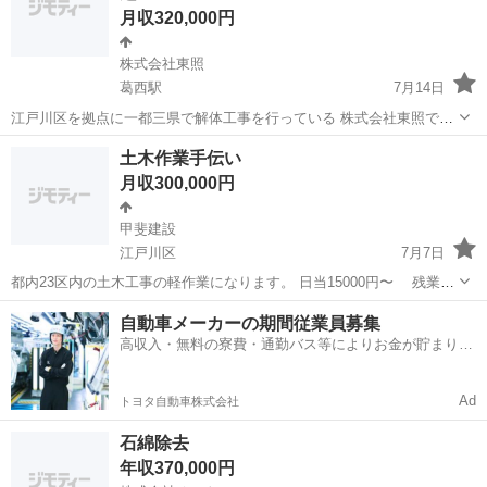
月収320,000円
株式会社東照
葛西駅
7月14日
江戸川区を拠点に一都三県で解体工事を行っている 株式会社東照で
す。 事業拡大のため、新しい仲間を募集します。 現在2期目に向けて
東京
江戸川区
葛西駅
その他
未経験
土木作業手伝い
本気で年商1億を目指しています。 「ただ働く」じゃなく「一緒に会
月収300,000円
社を大きくしたい人」募集。 ...
甲斐建設
江戸川区
7月7日
都内23区内の土木工事の軽作業になります。 日当15000円〜 残業代
別途支給 交通費全額支給 ※試用期間3ヶ月の間は14000円〜 土日祝
東京
江戸川区
その他
都内
自動車メーカーの期間従業員募集
日 休み 勤務時間 8時〜17時 休憩時間 10時〜10時...
高収入・無料の寮費・通勤バス等によりお金が貯まりや
すい環境
Ad
トヨタ自動車株式会社
石綿除去
年収370,000円