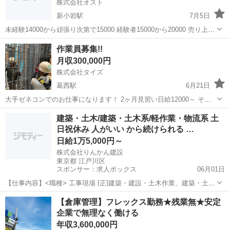
株式会社オスト
新小岩駅
7月5日
未経験14000から頑張り次第で15000 経験者15000から20000 売り上げ
次第で年に２回のボーナス ご連絡お待ちしております。
東京
江戸川区
新小岩駅
その他
石綿
作業員募集!!
月収300,000円
株式会社タイズ
葛西駅
6月21日
大手ゼネコンでのお仕事になります！ 2ヶ月見習い日給12000～ その
後成長具合で日給13000か14000円 土日祝休み相談可 福利厚生‼️ 交通
東京
江戸川区
葛西駅
その他
社会保険
建築・土木/建築・土木系/軽作業・物流系 土
費全額支給 社会保険 厚生年金 雇用保険 住宅補助 規定有り 資格...
日祝休み 人がいい から続けられる …
日給1万5,000円～
株式会社りんかん建設
東京都 江戸川区
スポンサー：求人ボックス
06月01日
【仕事内容】<職種> 工事現場 [正]建築・建設・土木作業、建築・土木
その他、軽作業・物流その他 <雇用形態> 正社員 <給与> [正]日給
正社員
【倉庫管理】フレックス勤務★残業無★安定
15,000円～ 交通費:一部支給 <基本> 1現場作業員(未経験) ・日給
企業で無理なく働ける
13,000円...
年収3,600,000円