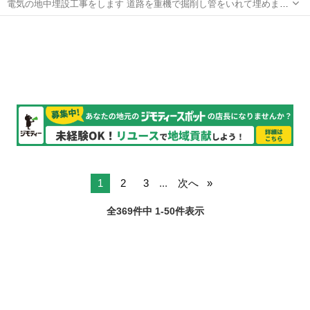
電気の地中埋設工事をします 道路を重機で掘削し管をいれて埋めます
資格や技術は必要ないため未経験でも大丈夫です 休憩時間もあり 日曜
東京
江戸川区
篠崎駅
その他
未経験
は休日 社会保険も完備です
1
2
3
...
次へ
全369件中 1-50件表示