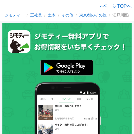
ページTOPへ
ジモティー
正社員
土木
その他
東京都のその他
江戸川区の