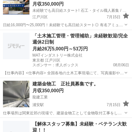
月収350,000円
未経験でも高日給スタート! 石工・タイル職人募集 / 日給16,000円〜25,000円 / 木曽石材株式会社
江戸川区
7月15日
日給16,000円〜25,000円！未経験でも高日給スタート◎ 有名アミュー
ズメントパークや主要駅など、後世に残る建物づくりに携われる仕事
東京
江戸川区
その他
「土木施工管理・管理補助」未経験歓迎/完全
です！ ビル・オフィス・店舗などで石材やタイル施工を行います。現
週休2日制
場は都内近郊中心、直行...
月給26万5,000円～53万円
MATインダストリー株式会社
東京都 江戸川区
スポンサー：求人ボックス
08月06日
【仕事内容】<仕事内容> 全国各地の土木工事現場にて、写真撮影や安
全管理、書類作成などの施工管理・管理補助業務をお任せします。未
正社員
建築金物工 正社員募集です。
経験から専門スキルが身につきます。 一般土木工事現場での施工管理
月収350,000円
および管理補助業務をお任せします。 ・...
龍建工業
浦安駅
7月15日
仕事場所は関東近郊の現場で、建築金物工として金物取付工事をして
います。 作業内容は金属の仕上げの製作物を現場で取り付けをしてま
東京
江戸川区
浦安駅
その他
【解体スタッフ募集】未経験・ベテラン大歓
す。 金物工は作業内容により、アーク溶接したり接着剤で金物取り付
迎！！
けたり、インパクト使ってビスで取...