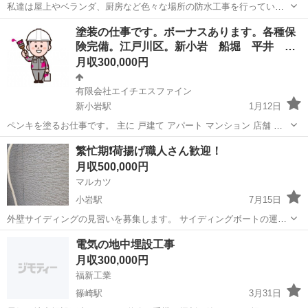
私達は屋上やベランダ、厨房など色々な場所の防水工事を行っている
会社です。 小さな会社ではありますが、なにより楽に楽しく親切丁寧
東京
江戸川区
新小岩駅
その他
防水工事
塗装の仕事です。ボーナスあります。各種保
にを心がけて日々仕事をしています！ 経験者・未経験者、男女問わず
険完備。江戸川区。新小岩 船堀 平井 …
私達は一緒に働く仲間を探してお...
月収300,000円
有限会社エイチエスファイン
新小岩駅
1月12日
ペンキを塗るお仕事です。 主に 戸建て アパート マンション 店舗 な
どの外壁や鉄部の塗装、 内壁の塗装などを、 刷毛やローラーなどで
東京
江戸川区
新小岩駅
その他
鈴木
繁忙期❗️荷揚げ職人さん歓迎！
施工していきます。 勤務時間 固定時...
月収500,000円
マルカツ
小岩駅
7月15日
外壁サイディングの見習いを募集します。 サイディングボートの運び
から 張りまで、一から学んでもらいます。 日給、15000円～25000円
東京
江戸川区
小岩駅
その他
サイディング
電気の地中埋設工事
交通費支給 (日)(祝)休み、 現場直行、直帰、 週払い可能 ...
月収300,000円
福新工業
篠崎駅
3月31日