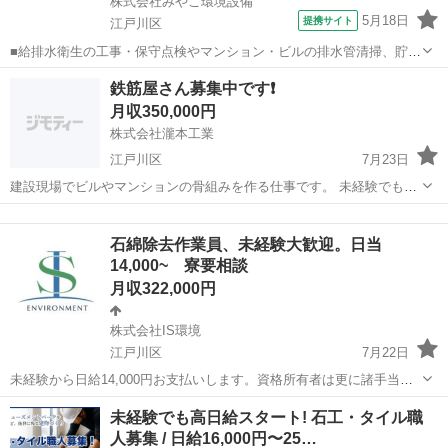
株式会社みやこ環境設備
5月18日
提携サイト
江戸川区
■給排水衛生の工事・保守点検やマンション・ビルの排水管清掃、貯水
槽清掃業務 【貯水槽清掃とは？】 管理上でも浄化手段として清掃が
東京
江戸川区
その他
鉄筋屋さん募集中です❗
不可欠になってきます。 安全・安心な飲料水や生活用水の確保には貯
月収350,000円
水槽の清掃は、年1回以上が義務...
株式会社瀧本工業
江戸川区
7月23日
建設現場でビルやマンションの骨組みを作る仕事です。 未経験でもか
まいません❗ 資格支援制度有り 社会保険完備 解らない事、不安な事は
東京
江戸川区
その他
鉄筋
何でも聞いて下さい❗ 営業目的のご連絡はお控えください！
石綿除去作業員、未経験大歓迎。日当
14,000~ 寮要相談
月収322,000円
株式会社IS環境
江戸川区
7月22日
未経験から日給14,000円お支払いします。資格所有者は更に諸手当が
プラスです。正社員のみ採用、社会保険完備になります。 仕事内容で
東京
江戸川区
その他
石綿
未経験でも高日給スタート! 石工・タイル職
すが建物の改修工事や､解体工事等で適切な保護具、保護服を着用して
人募集 / 日給16,000円〜25…
養生作業を行い塗材を落...