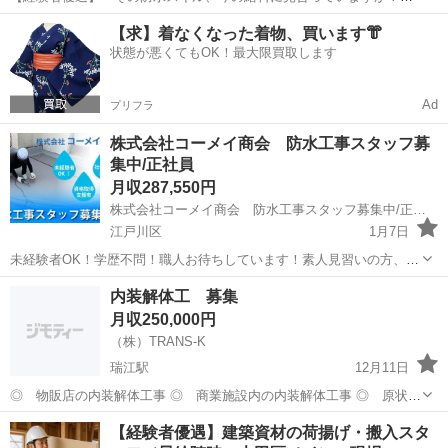
― 経験者だからこそ、稼げる・任される現場があります。 経験者は、
東京
江戸川区
その他
【求】着なくなった着物、買います👘
スタート条件から違います！ 株式会社コーメイ商会では、 “できる
状態が悪くてもOK！最大限買取します
人・任せられる人”...
Ad
プリフラ
株式会社コーメイ商会 防水工事スタッフ募
集中/正社員
月収287,550円
株式会社コーメイ商会 防水工事スタッフ募集中/正社員
江戸川区
1月7日
未経験者OK！学歴不問！職人お待ちしています！素人見習いの方、
OKです◎もちろん職人の方もお待ちしています。 株式会社コーメイ
東京
江戸川区
その他
防水工事
内装解体工 募集
商会では、事業拡大に伴いスタッフや提携・協力会社様の募集を行な
月収250,000円
っております。 共に成長・発...
（株）TRANS-K
瑞江駅
12月11日
◎ 物販店の内装解体工事 ◎ 商業施設内の内装解体工事 ◎ 原状回
復工事の内装解体工事 ◎ 工事写真の撮影、簡単な記録 ◎ 現場の掃
東京
江戸川区
瑞江駅
その他
未経験
【経験者優遇】建築資材の荷揚げ・搬入スタ
除や後片付け 未経験者歓迎 異業種の方も一から教えますので、まず