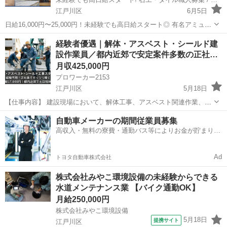
江戸川区
6月5日
日給16,000円〜25,000円！未経験でも高日給スタート◎ 有名アミュー
ズメントパークや主要駅など、後世に残る建物づくりに携われる仕事
東京
江戸川区
その他
経験者優遇｜解体・アスベスト・シールド建
です！ ビル・オフィス・店舗などで石材やタイル施工を行います。現
設作業員／都内近郊で安定案件多数の正社…
場は都内近郊中心、直行...
月収425,000円
プロワーカー2153
江戸川区
5月18日
【仕事内容】 建設現場において、解体工事、アスベスト関連作業、シ
ールド工事に関わる現場作業を担当します。 解体工事では、建物や構
東京
江戸川区
その他
アスベスト
自動車メーカーの期間従業員募集
造物の解体に関する作業を行います。 アスベスト工事では、アスベス
高収入・無料の寮費・通勤バス等によりお金が貯まりや
トに関する作業を行いま...
すい環境
Ad
トヨタ自動車株式会社
株式会社みやこ環境設備の未経験からできる
水道メンテナンス業 【バイク通勤OK】
月給250,000円
株式会社みやこ環境設備
5月18日
提携サイト
江戸川区