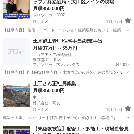
ッフ／昇給随時・大田区メインの現場
は面接で話して...
月収850,000円
プロワーカー2007
江戸川区
11月27日
【仕事内容】 住宅・アパート・マンション建築現場において、建築資
材の運搬や荷揚げ業務を行います。扱うのは木材・石膏ボードなどの
東京
江戸川区
その他
未経験
土木施工管理/住宅手当/残業手当
建材で、現場へ搬入する作業が中心です。 作業内容はシンプルなた
月給37万円～55万円
め、未経験の方でも始めやすい...
エコアティア株式会社
東京都 江戸川区
スポンサー：求人ボックス
04月01日
【仕事内容】具体的な仕事内容 ・土壌汚染の改善の一連の業務を担当
していただきます。依頼された土地の調査をし、土木の知識を活かし
正社員
土工さん正社員募集
ながら「土壌汚染対策法」をもとに、見積・設計・施工管理します。
月収350,000円
業務概要 ・打合せ(元請と官公庁の間に入...
株式会社 髙友
江戸川区
10月18日
建築土工事、コンクリート打設 若手が中心に働きやすい職場です。 経
験者優遇、未経験もOKです。 日給1万4千〜1万8千 募集年齢18才〜65
東京
江戸川区
その他
未経験
【未経験歓迎】配管工・多能工・現場監督見
才まで(要相談) 勤務地都内中心、交通費支給 福利厚生、厚生年金、社