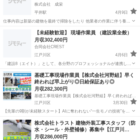
株式会社 成栄
平井駅
4月9日
仕事内容は新築の建物を最終で掃除をしたり 他業者の作業に伴う養生
を行います！ だれでも簡単にできてすぐ覚えられるので 給料アップも
東京
江戸川区
平井駅
その他
社会保険
【未経験歓迎】 現場作業員 （建設業全般）
狙えます⤴️ [給料] 日当12,000〜16,000 (研修期間あり) 紹介手当1人あた
月収302,400円
り...
合同会社CREST
江戸川区
4月6日
「建設8（エイト）」として、各分野のプロフェッショナルが連携し、
スムーズで確実な施工を行う当社にて、現場作業全般をお任せしま
東京
江戸川区
その他
未経験
基礎工事現場作業員【株式会社河野組】早く
す。 具体的には、以下のいずれかの業務、または複数に携わっていた
終われば早上がり◎日給保証あり◎
だきます。 解体工事: ...
月収282,300円
基礎工事現場作業員【株式会社河野組】早く終われば早上がり◎日給保証あり◎
江戸川区
3月30日
【先輩の9割が未経験スタート】AIに奪われない“一生モノの技術”を身
につけよう！半年後に必ず昇給◎「早上がり日給保証」「家賃補助」
東京
江戸川区
その他
未経験
株式会社トラスト 建物外装工事スタッフ（防
で働きやすさもバツグン！住宅の基礎工事を支える【現場作業員】募
水・シール・外壁補修）募集中【江戸川…
集！ 江戸川区 基礎工事 ...
月収286,000円