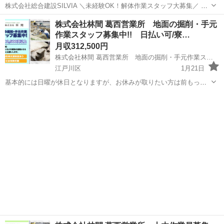
株式会社総合建設SILVIA ＼未経験OK！解体作業スタッフ大募集／ 数
ある求人の中から、当社をご覧いただきありがとうございます！ 私た
東京
江戸川区
葛西駅
その他
未経験
株式会社林間 葛西営業所 地面の掘削・手元
ちは建築・土木・解体工事を手がけている会社です。 経験・学歴一切
作業スタッフ募集中!! 日払い可/寮…
不問。 「手に職を...
月収312,500円
株式会社林間 葛西営業所 地面の掘削・手元作業スタッフ募集中!! 日払い可/寮あり/Wワーク可/日給12,500円～/正社員
江戸川区
1月21日
基本的には日曜が休日となりますが、お休みが取りたい方は前もって
言ってもらえればお休みできます。 無理なく働ける環境を整えて、皆
東京
江戸川区
その他
未経験
さんのご応募を社員一同お待ちしております！！ 福利厚生、待遇充
実！業績向上が見込まれるので、段...