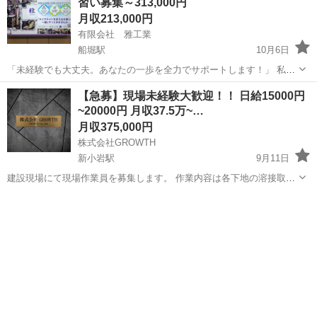
習い募集～313,000円
会保険
月収213,000円
有限会社 雅工業
船堀駅
10月6日
「未経験でも大丈夫。あなたの一歩を全力でサポートします！」 私た
ちは、マンションの給排水設備や水回りのリフォーム・改修工事を通
東京
江戸川区
船堀駅
その他
未経験
【急募】現場未経験大歓迎！！ 日給15000円
じて、人々の快適な暮らしを守る仕事をしています。古くなった配管
~20000円 月収37.5万~…
を新しいものに交換し、安全で安心な...
月収375,000円
株式会社GROWTH
新小岩駅
9月11日
建設現場にて現場作業員を募集します。 作業内容は各下地の溶接取付
から手摺･パネル金属工事全般やります。 会社は千葉県木更津市にあ
東京
江戸川区
新小岩駅
その他
未経験
りますが、事業拡大の為東京都内でも正社員の募集をします！！ 従業
員は若い子が多く、アットホ...