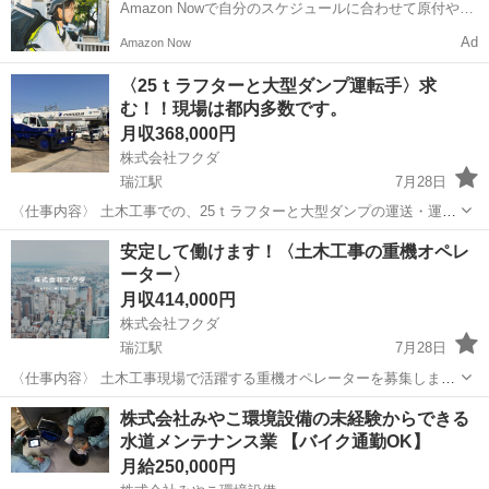
Amazon Nowで自分のスケジュールに合わせて原付や電
動アシスト自転車で配達し、報酬を獲得しましょう！
Ad
Amazon Now
〈25ｔラフターと大型ダンプ運転手〉求
む！！現場は都内多数です。
月収368,000円
株式会社フクダ
瑞江駅
7月28日
〈仕事内容〉 土木工事での、25ｔラフターと大型ダンプの運送・運転
をできる方を募集します！ （現場での残土・砕石・アスファルト） 配
東京
江戸川区
瑞江駅
その他
安定して働けます！〈土木工事の重機オペレ
属現場によりラフターか、ダンプか変わるため臨機応変に対応してい
ーター〉
ただきます。 ラフター...
月収414,000円
株式会社フクダ
瑞江駅
7月28日
〈仕事内容〉 土木工事現場で活躍する重機オペレーターを募集しま
す！ 取り扱う重機は「バックフォー・油圧ショベル・クレーン等」、
東京
江戸川区
瑞江駅
その他
株式会社みやこ環境設備の未経験からできる
どれも自社所有です。 作業場所は、市川にある置き場と江戸川区の本
水道メンテナンス業 【バイク通勤OK】
社を拠点に都内各所になります...
月給250,000円