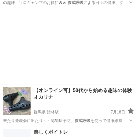
の趣味…ソロキャンプのお供に⛺️🔥
腹式呼吸
による日々の健康、ダイ
エットにも😊 …
大阪
大阪市
その他
ブルースハープ
【オンライン可】50代から始める趣味の体験
オカリナ
群馬県 館林駅
7月18日
来たり発表会に出たり・・認知症予防、
腹式呼吸
を使って健康維持に
も！ オカリナは…
群馬
館林市
館林駅
その他
楽しくボイトレ