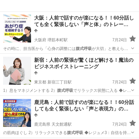
大阪：人前で話すのが楽になる！！60分話し
ても全く緊張しない「声と体」のトレー…
大阪府 堺筋本町駅
7月24日
その時に、担当医から「心身の調整には
腹式呼吸
が大切」と教えら
れ、言われた通りに実…
大阪
大阪市
堺筋本町駅
話し方
あがり症
新宿：人前の緊張が驚くほど解ける！魔法の
ビジネスボイストレーニング
東京都 新宿三丁目駅
7月24日
1）息をマネジメントする 2）
腹式呼吸
でリラックス状態に入る ◆レ
ジ…
東京
新宿区
新宿三丁目駅
話し方
あがり症
鹿児島：人前で話すのが楽になる！！60分話
しても全く緊張しない「声と表現力」の…
鹿児島県 天文館通駅
7月24日
の筋肉ほぐし 2）リラックスできる
腹式呼吸
◆レジュメ3：自信を持っ
て話…