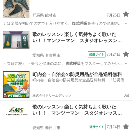
群馬県 館林市
7月25日
ナは楽器が初めての方でも入りやすく、
腹式呼吸
を使うので健康維
持、免疫力アップにも…
群馬
館林市
その他
リズム
歌のレッスン♪ 楽しく気持ちよく歌いた
い！！マンツーマン スタジオレッスン…
7月24日
提携サイト
愛知県 名古屋市
・春日井校） ・美容と健康の為に、
腹式呼吸
をマスターしてみたい。
・人前に出て…
愛知
名古屋市
ボーカル
町内会・自治会の防災用品が全品送料無料
町内会・自治会の防災用品が全品送料無料！「防災備蓄
用品ドットコム」
Ad
株式会社ドリームデッサン
歌のレッスン♪ 楽しく気持ちよく歌いた
い！！ マンツーマン スタジオレッス…
7月24日
提携サイト
愛知県 春日井市