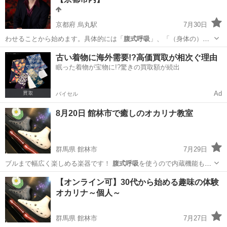
京都府 烏丸駅
7月30日
わせることから始めます。具体的には「
腹式呼吸
」、「（身体の）共
鳴」、「体の支え」…
京都
京都市
烏丸駅
ボーカル
声楽
古い着物に海外需要!?高価買取が相次ぐ理由
眠った着物が宝物に!?驚きの買取額が続出
Ad
バイセル
8月20日 館林市で癒しのオカリナ教室
群馬県 館林市
7月29日
ブルまで幅広く楽しめる楽器です！
腹式呼吸
を使うので内蔵機能もUP
し健康維持、…
群馬
館林市
その他
オカリナ
【オンライン可】30代から始める趣味の体験
オカリナ～個人～
群馬県 館林市
7月27日