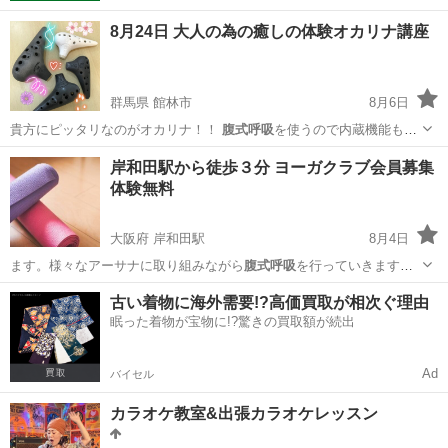
8月24日 大人の為の癒しの体験オカリナ講座
群馬県 館林市
8月6日
貴方にピッタリなのがオカリナ！！
腹式呼吸
を使うので内蔵機能もUP
し健康維持、…
群馬
館林市
その他
岸和田駅から徒歩３分 ヨーガクラブ会員募集
体験無料
大阪府 岸和田駅
8月4日
ます。様々なアーサナに取り組みながら
腹式呼吸
を行っていきます。
ヨーガを通して自分…
大阪
岸和田市
岸和田駅
ヨガ
公民館
古い着物に海外需要!?高価買取が相次ぐ理由
眠った着物が宝物に!?驚きの買取額が続出
Ad
バイセル
カラオケ教室&出張カラオケレッスン