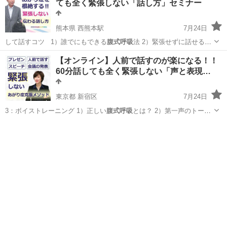
ても全く緊張しない「話し方」セミナー
熊本県 西熊本駅
7月24日
して話すコツ 1）誰でにもできる
腹式呼吸
法 2）緊張せずに話せる話
の組み立…
熊本
熊本市
西熊本駅
話し方
あがり症
【オンライン】人前で話すのが楽になる！！
60分話しても全く緊張しない「声と表現…
東京都 新宿区
7月24日
3：ボイストレーニング 1）正しい
腹式呼吸
とは？ 2）第一声のトーン
を決めよ…
東京
新宿区
話し方
オンライン