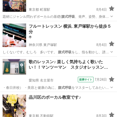
東京都 町屋駅
8月4日
題材にジャンル問わずボーカルの基礎(
腹式呼吸
、発声、姿勢、身体顔
の緊張を和らげる…
東京
荒川区
町屋駅
ボーカル
ボイストレーニング
フルートレッスン 横浜. 東戸塚駅から徒歩５
分
神奈川県 東戸塚駅
8月4日
しくないです。むしろ 多いです。
腹式呼吸
をし、指を動かし、譜面
を読む・・・健…
神奈川
横浜市
東戸塚駅
フルート
大人
歌のレッスン♪ 楽しく気持ちよく歌いた
い！！マンツーマン スタジオレッスン…
7月24日
提携サイト
愛知県 名古屋市
・春日井校） ・美容と健康の為に、
腹式呼吸
をマスターしてみたい。
・人前に出て…
愛知
名古屋市
ボーカル
品川区のボーカル教室です♪
東京都 不動前駅
8月3日