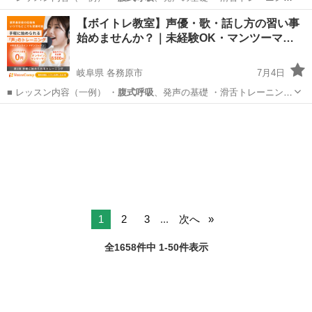
…
岐阜
可児市
その他
声優
【ボイトレ教室】声優・歌・話し方の習い事
始めませんか？｜未経験OK・マンツーマ…
岐阜県 各務原市
7月4日
■ レッスン内容（一例） ・
腹式呼吸
、発声の基礎 ・滑舌トレーニング
…
岐阜
各務原市
その他
1
2
3
...
次へ
全1658件中 1-50件表示