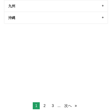
九州
沖縄
1
2
3
...
次へ