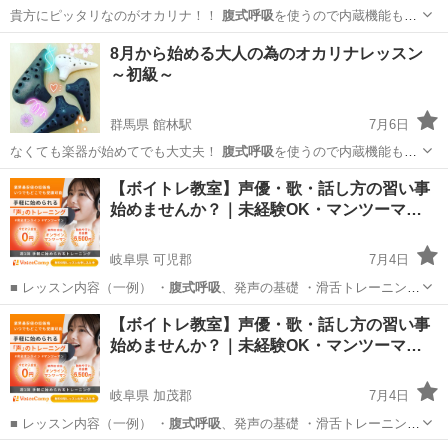
貴方にピッタリなのがオカリナ！！
腹式呼吸
を使うので内蔵機能もUP
し健康維持、…
群馬
館林市
館林駅
その他
8月から始める大人の為のオカリナレッスン
～初級～
群馬県 館林駅
7月6日
なくても楽器が始めてでも大丈夫！
腹式呼吸
を使うので内蔵機能もUP
し健康維持、…
群馬
館林市
館林駅
音楽
【ボイトレ教室】声優・歌・話し方の習い事
始めませんか？｜未経験OK・マンツーマ…
岐阜県 可児郡
7月4日
■ レッスン内容（一例） ・
腹式呼吸
、発声の基礎 ・滑舌トレーニング
…
岐阜
可児郡
その他
【ボイトレ教室】声優・歌・話し方の習い事
始めませんか？｜未経験OK・マンツーマ…
岐阜県 加茂郡
7月4日
■ レッスン内容（一例） ・
腹式呼吸
、発声の基礎 ・滑舌トレーニング
…