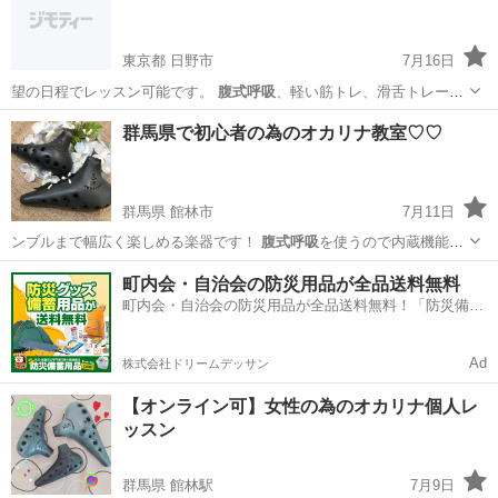
東京都 日野市
7月16日
望の日程でレッスン可能です。
腹式呼吸
、軽い筋トレ、滑舌トレーニ
ング、発声…
東京
日野市
ボーカル
レッスン
群馬県で初心者の為のオカリナ教室♡♡
群馬県 館林市
7月11日
ンブルまで幅広く楽しめる楽器です！
腹式呼吸
を使うので内蔵機能も
UPし健康維持、…
群馬
館林市
その他
オカリナ
町内会・自治会の防災用品が全品送料無料
町内会・自治会の防災用品が全品送料無料！「防災備蓄
用品ドットコム」
Ad
株式会社ドリームデッサン
【オンライン可】女性の為のオカリナ個人レ
ッスン
群馬県 館林駅
7月9日