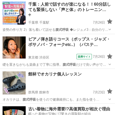
鹿児島
鹿児島市
天文館通駅
生活知識
あがり症
千葉：人前で話すのが楽になる！！60分話し
ても緊張しない「声と体」のトレーニン…
千葉県 千葉駅
7月24日
姿勢の作り方 2）落ち着いて話せる
腹式呼吸
◆レジュメ3：自分のリズ
ムに…
千葉
千葉市
千葉駅
話し方
まさみ
ピアノ弾き語りコース（ポップス・ジャズ・
ボサノバ・フォークetc..）（パステ…
7月24日
提携サイト
東京都 渋谷区
礎を置きながらも楽曲まで丁寧に指導。
腹式呼吸
だけで良い声がでる
訳ではないので、 …
東京
渋谷区
ピアノ
館林でオカリナ個人レッスン
群馬県 館林市
7月23日
オカリナは、
腹式呼吸
を使うので健康維持にも、また指を使う…
群馬
館林市
その他
オカリナ
古い着物に海外需要!?高価買取が相次ぐ理由
眠った着物が宝物に!?驚きの買取額が続出