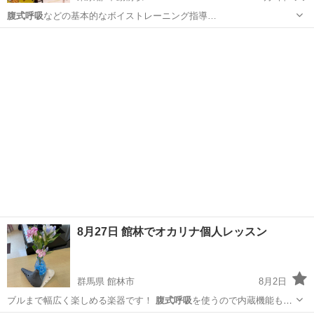
腹式呼吸
などの基本的なボイストレーニング指導…
東京
品川区
不動前駅
音楽
YouTube
8月27日 館林でオカリナ個人レッスン
群馬県 館林市
8月2日
ブルまで幅広く楽しめる楽器です！
腹式呼吸
を使うので内蔵機能もUP