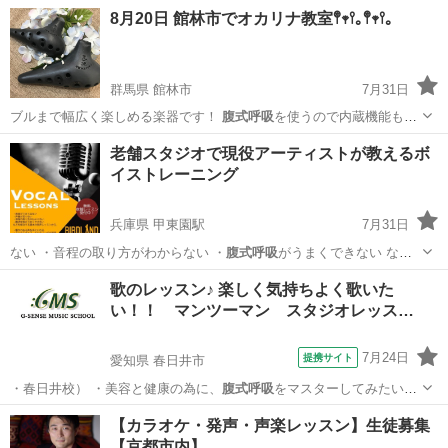
し健康維持、…
群馬
館林市
その他
オカリナ
8月20日 館林市でオカリナ教室𖤣𖥧𖥣｡𖤣𖥧𖥣｡
群馬県 館林市
7月31日
ブルまで幅広く楽しめる楽器です！
腹式呼吸
を使うので内蔵機能もUP
し健康維持、…
群馬
館林市
その他
オカリナ
老舗スタジオで現役アーティストが教えるボ
イストレーニング
兵庫県 甲東園駅
7月31日
ない ・音程の取り方がわからない ・
腹式呼吸
がうまくできない など
を解決する基…
兵庫
西宮市
甲東園駅
ボーカル
ボイストレーニング
歌のレッスン♪ 楽しく気持ちよく歌いた
い！！ マンツーマン スタジオレッス…
7月24日
提携サイト
愛知県 春日井市
・春日井校） ・美容と健康の為に、
腹式呼吸
をマスターしてみたい。
・人前に出て…
愛知
春日井市
ボーカル
【カラオケ・発声・声楽レッスン】生徒募集
【京都市内】