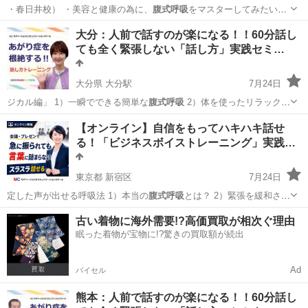
・春日井校） ・美容と健康の為に、
腹式呼吸
をマスターしてみたい。
・人前に出て…
愛知
春日井市
ボーカル
大分：人前で話すのが楽になる！！60分話し
ても全く緊張しない「話し方」実践セミ…
大分県 大分駅
7月24日
ジカル編」 1）一瞬でできる簡単な
腹式呼吸
2）体を使ったリラックス
法 …
大分
大分市
大分駅
話し方
あがり症
【オンライン】自信をもってハキハキ話せ
る！「ビジネスボイストレーニング」実践
セ…
東京都 新宿区
7月24日
定した声が出せる呼吸法 1）本当の
腹式呼吸
とは？ 2）緊張を緩和させ
る呼吸 …
東京
新宿区
話し方
オンライン
古い着物に海外需要!?高価買取が相次ぐ理由
眠った着物が宝物に!?驚きの買取額が続出
Ad
バイセル
熊本：人前で話すのが楽になる！！60分話し