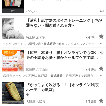
Ad
バイセル
【浦和】話す為のボイストレーニング｜声が
通らない・聞き返される方へ
埼玉県 浦和駅
7月20日
ニング #ボイトレ #滑舌 #声 #
腹式呼吸
#教室 #レッスン #マンツーマ
ン…
埼玉
さいたま市
浦和駅
その他
ボイストレーニング
【広島 本通り 腸】オンラインでもOK！心
身の不調をお臍・腸からセルフケアで調…
広島県 八丁堀駅
7月19日
.段階別ヒーリング呼吸法 胸呼吸～
腹式呼吸
～丹田呼吸まで段階別にご
指導します。…
広島
広島市
八丁堀駅
その他
ヒーリング
『かっこよく吹ける！！［オンライン対応］
ハーモニカ教室』
大阪府 大阪市
7月18日