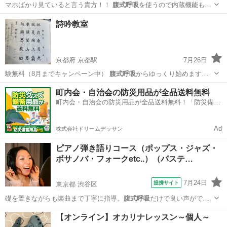
マホばかり見ていると言う貴方！！
腹式呼吸
を使うので内蔵機能もUP
し健康維持、…
群馬
館林市
その他
詩吟教室
京都府 京都駅
7月26日
験無料（8月までキャンペーン中）
腹式呼吸
からゆっくり始めますの
で、初心者の方…
京都
京都市
京都駅
日本芸能
詩吟
町内会・自治会の防災用品が全品送料無料
町内会・自治会の防災用品が全品送料無料！「防災備蓄
用品ドットコム」
Ad
株式会社ドリームデッサン
ピアノ弾き語りコース（ポップス・ジャズ・
ボサノバ・フォークetc..）（パステ…
7月24日
提携サイト
東京都 渋谷区
礎を置きながらも楽曲まで丁寧に指導。
腹式呼吸
だけで良い声がでる
訳ではないので、 …
東京
渋谷区
ピアノ
【オンライン】オカリナレッスン～個人～