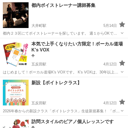
アノは敷居が高くて、どうも気が引けちゃう… ♪脳トレに良いって聞
東京
品川区
大井町駅
ピアノ
都内ボイストレーナー講師募集
いたけど、どうやったいいの？ ♪カシオキーボードは、簡単...
大井町駅
5月14日
都内２３区にてボイストレーナーを探しています。 週１からOKで
す。 半年から１年を想定してます。 時間は１８時〜１９時を想定して
東京
品川区
大井町駅
ボーカル
23区
本気で上手くなりたい方限定！ボーカル道場
おります。都内２３区ならどこでも構いません。
K's VOX
五反田駅
4月12日
はじめまして！ボーカル道場K's VOXです。 K's VOXは、30年以上音
楽指導に従事してきたプロボーカルコーチNOBUのプライベートレッ
東京
品川区
五反田駅
ボーカル
クラス
新設【ボイトレクラス】
スンスタジオです。 実力、経験、目的は問いません。 必要なのは、...
五反田駅
4月12日
2026年春からの新設クラス「ボイトレクラス」生徒新規募集！ 「ボー
カルレッスンはまだ敷居が高い… でも、声のトレーニングは興味があ
東京
品川区
五反田駅
ボーカル
ボイトレ
訪問スタイルのピアノ個人レッスンです
る！」 そんな皆さん、月１回〜気軽にスタートできるボイトレ！始め