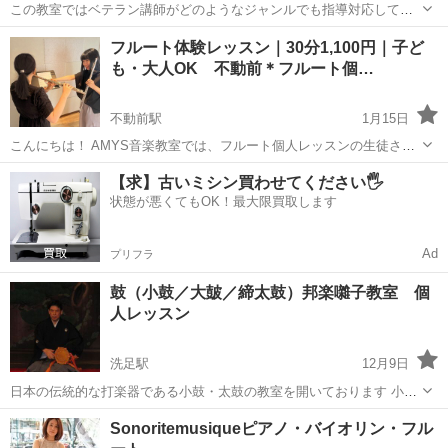
この教室ではベテラン講師がどのようなジャンルでも指導対応してお
ります。 初心者、クラシック、上級者、コード弾き、ジャズ、弾き語
東京
品川区
大崎駅
ピアノ
音楽教室
フルート体験レッスン｜30分1,100円｜子ど
り、保育士対策コースがございます。 どうぞ遠慮なくご相談くださ
も・大人OK 不動前＊フルート個…
い。 https://po...
不動前駅
1月15日
こんにちは！ AMYS音楽教室では、フルート個人レッスンの生徒さん
を募集しています。 初心者から経験者まで、年齢問わず丁寧に指導し
東京
品川区
不動前駅
フルート
レッスン
【求】古いミシン買わせてください🖐️
ます♪ 体験レッスンも行っておりますので、ぜひお試しください✨ 学
状態が悪くてもOK！最大限買取します
校・お仕事帰りに♪ ...
Ad
プリフラ
鼓（小鼓／大皷／締太鼓）邦楽囃子教室 個
人レッスン
洗足駅
12月9日
日本の伝統的な打楽器である小鼓・太鼓の教室を開いております 小鼓
（こつづみ）・太鼓（たいこ）・大皷（おおかわ）‥‥ まじかに見
東京
品川区
洗足駅
その他
太鼓
Sonoritemusiqueピアノ・バイオリン・フル
て、きいて、ふれてみてください 和のおけいこを始めてみません