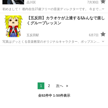
品川区
7月30日
初めまして！ 都内在住27歳フリーの音楽ディレクターです。 今までに
大手レコード会社と大手音楽作家事務所にて、アーティストのA&Rと
東京
品川区
音楽
DTM
【五反田】カラオケが上達する❗️みんなで楽し
作家（作詞・作曲）のマネジメント・ディレクションを中心に仕事を
くグループレッスン
重ねて参りました。 ▼募集...
五反田駅
6月7日
写真はグッとくる音楽教室のオリジナルキャラクター、ポップスンで
す♫ 誰だってカラオケで歌うときは上手くありたい❗️ 現役のボーカル、
東京
品川区
五反田駅
ボーカル
音楽教室
グックルの吉留慎之介が運営する【グッとくる音楽教室】のグループ
レッスンが五反田で月に一度...
1
2
次へ
全92件中 1-50件表示