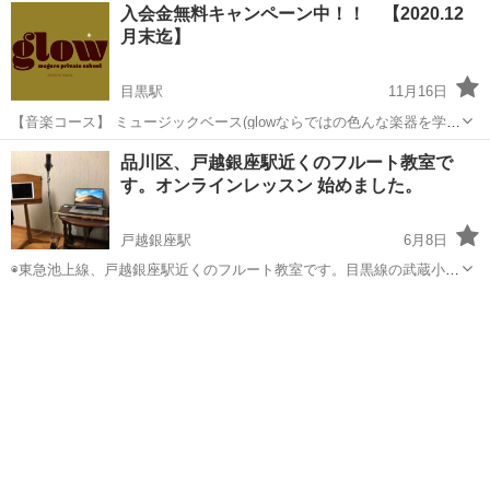
東京
品川区
大森駅
その他
音楽教室
入会金無料キャンペーン中！！ 【2020.12
でもお気軽にお問い合わせください。 ボーカル、アコースティックギ
月末迄】
ター、エレキギタ...
目黒駅
11月16日
【音楽コース】 ミュージックベース(glowならではの色んな楽器を学べ
るコース)/ギター/ ウクレレ/ ピアノ/ 作曲・編曲/ 音楽理論/ ハーモニッ
東京
品川区
目黒駅
その他
音楽理論
品川区、戸越銀座駅近くのフルート教室で
クアンサンブル/アフタースクールミュージック/ボイストレーニング
す。オンラインレッスン 始めました。
...
戸越銀座駅
6月8日
◉東急池上線、戸越銀座駅近くのフルート教室です。目黒線の武蔵小
山、都営地下鉄の戸越駅も利用できます。 ◉レッスンは一回ごとに日
東京
品川区
戸越銀座駅
フルート
レッスン
時をお約束しています。お忙しい方、不規則な勤務の方でも、ご都合
に合わせてレッスン日を決めてい...