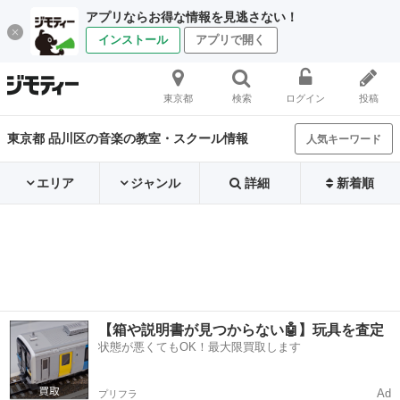
アプリならお得な情報を見逃さない！
インストール
アプリで開く
東京都
検索
ログイン
投稿
東京都 品川区の音楽の教室・スクール情報
人気キーワード
エリア
ジャンル
詳細
新着順
【箱や説明書が見つからない🤖】玩具を査定
状態が悪くてもOK！最大限買取します
Ad
プリフラ