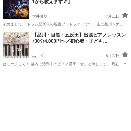
1から教えます🎵】
大井町駅
7月11日
初めまして。 ドラム暦30年の現役プロドラマーです。 主に品川〜大井
町付近で不定期でドラムレッスンを行なっています。 体験希望の方は
東京
品川区
大井町駅
ドラム
レッスン
【品川・目黒・五反田】出張ピアノレッスン
ご連絡下さい。 ※演奏活動も行っているため、レッスン実施の曜日時
♪30分4,000円〜／初心者・子ども…
間や頻度は要相談になります...
品川区
5月27日
はじめまして！ 都内で活動中のピアノ講師・岩川と申します。 現在、
音楽教室での指導と並行して、ご自宅への出張レッスンを行っていま
東京
品川区
ピアノ
レッスン
す🎹 ピアノが初めてのお子さまから、音楽を楽しみたい大人の方ま
で、 一人ひとりの...