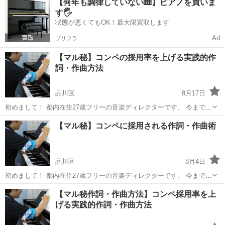
【何年も調律していない🎹】ピアノを買いま
している音楽の理解をさらに深めるために、、、 学校の音楽のテスト
す🖐️
対策で、短期間、、、 ...
状態が悪くてもOK！最大限買取します
Ad
プリフラ
【マル秘】コンペの採用率を上げる実践的作
詞・作曲方法
品川区
8月17日
初めまして！ 都内在住27歳フリーの音楽ディレクターです。 今までに
大手レコード会社と大手音楽作家事務所にて、アーティストのA&Rと
東京
品川区
音楽
レコード会社
【マル秘】コンペに採用される作詞・作曲術
作家（作詞・作曲）のマネジメント・ディレクションを中心に仕事を
重ねて参りました。 ▼募集...
品川区
8月4日
初めまして！ 都内在住27歳フリーの音楽ディレクターです。 今までに
大手レコード会社と大手音楽作家事務所にて、アーティストのA&Rと
東京
品川区
音楽
DTM
【マル秘作詞・作曲方法】コンペ採用率を上
作家（作詞・作曲）のマネジメント・ディレクションを中心に仕事を
げる実践的作詞・作曲方法
重ねて参りました。 ▼募集...