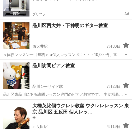
Ad
プリフラ
品川区西大井・下神明のギター教室
西大井駅
7月30日
＜体験レッスン一回無料＞ ●個人レッスン 3回・・・10,000円、10
回・・・30,000円 （1回目より一年間有効） ◇学生割引（3割引き）
東京
品川区
西大井駅
ギター
クラシックギター
品川訪問ピアノ教室
・大学生まで ◇障碍者割引（半額） ・身体・精神等種別は問...
品川シーサイド駅
7月28日
品川区東品川にある訪問レッスン専門のピアノ教室です。 生徒様募集
中です。 初心者の方も歓迎いたします。 東品川にお住まいの方、品川
東京
品川区
品川シーサイド駅
音楽
レッスン
大橋英比個ウクレレ教室 ウクレレレッスン 東
駅、北品川駅、天王洲アイル駅、品川シーサイド駅、青物横丁駅の徒
京 品川区 五反田 個人レッ…
歩圏内にお住い...
五反田駅
4月19日