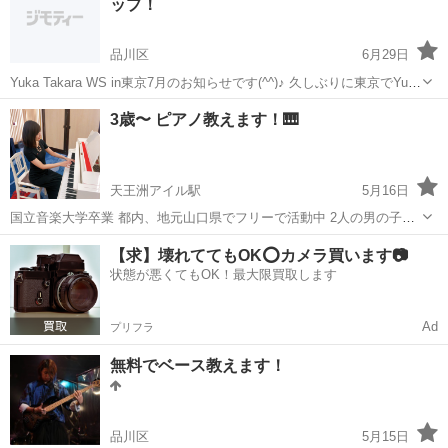
ップ！
品川区
6月29日
Yuka Takara WS in東京7月のお知らせです(^^)♪ 久しぶりに東京でYuka
のWSを行います！ お昼から夕方まで盛りだくさんのインテンシブWS
東京
品川区
ボーカル
アクティング
3歳〜 ピアノ教えます！🎹
となっております！ 初心者〜経験者までどなたでも受講大歓迎で...
天王洲アイル駅
5月16日
国立音楽大学卒業 都内、地元山口県でフリーで活動中 2人の男の子の
ママです👩🏻 ピアノ教室を再開したく、再投稿することにいたしまし
東京
品川区
天王洲アイル駅
音楽
3歳
【求】壊れててもOK⭕️カメラ買います📷
た。 クラシックを中心に、ディズニー、J-pop、ジャズアレンジ曲な
状態が悪くてもOK！最大限買取します
どなど弾いてみたい曲が...
Ad
プリフラ
無料でベース教えます！
品川区
5月15日