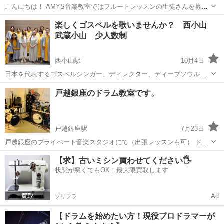
こんにちは！ AMYS音楽教室ではフルートレッスンの生徒さんを募集
しています🎵 楽器をお持ちでない方でも、体験レッスンでは無料レン
東京
品川区
武蔵小山駅
フルート
楽しくゴスペルを歌いませんか？ 西小山
タルありなので、安心して始められます！ 学校・お仕事帰りに♪
武蔵小山 少人数制
15:00...
西小山駅
10月4日
日本を代表するゴスペルシンガー、ディレクター、ディープソウル、
アメリカ音楽に造詣が深い 森崎ベラさんを指導者にお迎えし月二回レ
東京
品川区
西小山駅
音楽
少人数
戸越銀座のドラム教室です。
ッスンをしているゴスペルチームです。 少人数で他では無いようなき
めの細かい指導をしてもらい...
戸越銀座駅
7月23日
戸越銀座のプライベート音楽スタジオにて（出張レッスンも可） ドラ
ムを2台使用。 視覚と聴覚を最大限に生かし、その場で直感的に分か
東京
品川区
戸越銀座駅
ドラム
レッスン
【求】古いミシン買わせてください🖐️
りやすいレッスンが可能です。 ⭐️ドラムを始める理由⭐️ 先ずは、ドラ
状態が悪くてもOK！最大限買取します
ムを体験してみたい。...
Ad
プリフラ
【ドラムを始めたい方！現役プロドラマーが