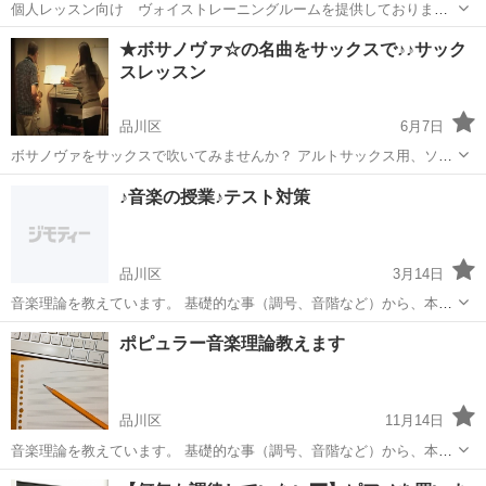
個人レッスン向け ヴォイストレーニングルームを提供しておりま
す。 ・定員2名 ・予約１h単位 １h 800円 ・機材 ピアノ、オーディ
東京
品川区
五反田駅
ボーカル
レッスン
★ボサノヴァ☆の名曲をサックスで♪♪サック
オプレイヤー ・ギターのレッスンも可能です（アコースティックの
スレッスン
み） ・マイク...
品川区
6月7日
ボサノヴァをサックスで吹いてみませんか？ アルトサックス用、ソプ
ラノ、テナーサックス用楽譜は全て用意します。 他の楽器でも曲の練
東京
品川区
サックス
ボサノヴァ
♪音楽の授業♪テスト対策
習でしたらご対応可能です。 メロディー、ハーモニーととっても美し
いブラジル音楽の一つ、...
品川区
3月14日
音楽理論を教えています。 基礎的な事（調号、音階など）から、本格
的なポピュラー音楽理論（コードの仕組み、進行など）。 学校の音楽
東京
品川区
その他
音楽理論
ポピュラー音楽理論教えます
のテスト対策で、短期間、、、 いつも演奏している音楽の理解をさら
に深めるために、、、 ...
品川区
11月14日
音楽理論を教えています。 基礎的な事（調号、音階など）から、本格
的なポピュラー音楽理論（コードの仕組み、進行など）。 いつも演奏
東京
品川区
その他
音楽理論