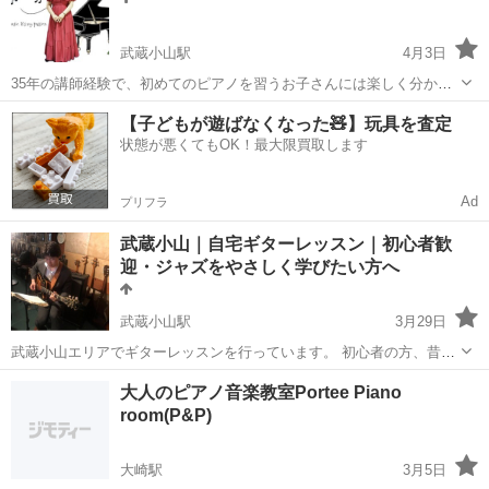
ませんか？ ...
武蔵小山駅
4月3日
35年の講師経験で、初めてのピアノを習うお子さんには楽しく分かり
やすく教えます。小さいお友達もリトミックや読譜&音感のトレーニン
東京
品川区
武蔵小山駅
ピアノ
個人
【子どもが遊ばなくなった🧸】玩具を査定
グから始めて自然にピアノに導入します。 音楽が大好きな、ちょっぴ
状態が悪くてもOK！最大限買取します
り頑張る集中力のある子供に育てま...
Ad
プリフラ
武蔵小山｜自宅ギターレッスン｜初心者歓
迎・ジャズをやさしく学びたい方へ
武蔵小山駅
3月29日
武蔵小山エリアでギターレッスンを行っています。 初心者の方、昔少
し弾いていて再開したい方、ジャズに興味がある方を歓迎していま
東京
品川区
武蔵小山駅
ギター
レッスン
大人のピアノ音楽教室Portee Piano
す。 「ギターを始めてみたいけど何からやればいいか分からない」
room(P&P)
「独学で止まってしまった」 「ジャ...
大崎駅
3月5日