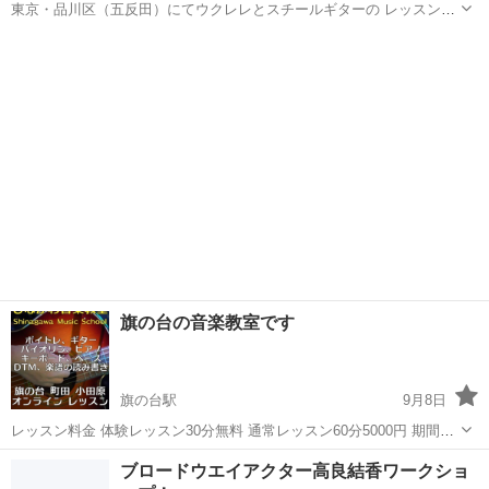
東京・品川区（五反田）にてウクレレとスチールギターの レッスンを
しています。 ご自宅での受講も可能なオンラインレッスンにも 対応し
東京
品川区
五反田駅
ウクレレ
レッスン
ていますので、ラクラク上達できます。 体験レッスンも随時受付中。
これから楽...
旗の台の音楽教室です
旗の台駅
9月8日
レッスン料金 体験レッスン30分無料 通常レッスン60分5000円 期間限
定お得なキャンペーンもございます しつこい勧誘などはございません
東京
品川区
旗の台駅
ギター
音楽教室
ブロードウエイアクター高良結香ワークショ
ので まずはお気軽に体験レッスンにお越し下さい 指導科目 ボイト...