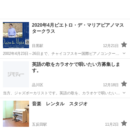
2020年4月ピエトロ・デ・マリアピアノマス
タークラス
目黒駅
12月21日
2002年4月23日～26日まで、チャイコフスキー国際ピアノコンクール
批評家賞受賞、2017年ブゾーニ国際ピアノコンクール審査員、ザルツ
東京
品川区
目黒駅
ピアノ
英語の歌をカラオケで唄いたい方募集しま
ブルク・モーツアルテウム大学ピアノ科教授のピエトロ・デ・マリア
す。
先生をお迎えし東京でピアノ...
品川区
12月18日
当方、ジャズボーカリストです。英語の歌を、カラオケで唄いたい方
を ご指導します。（英語の発音、発声方法）など～
東京
品川区
カラオケ
ボーカリスト
音楽 レンタル スタジオ
五反田駅
11月2日