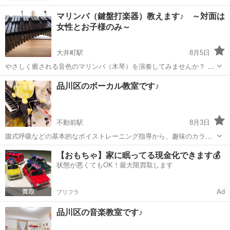
マリンバ（鍵盤打楽器）教えます♪ ～対面は
女性とお子様のみ～
大井町駅
8月5日
やさしく癒される音色のマリンバ（木琴）を演奏してみませんか？ ♪
マリンバの音色に癒されたい ♪ブラスバンド在籍しているけど打楽器
東京
品川区
大井町駅
その他
マリンバ
品川区のボーカル教室です♪
担当で悩んでいる学生さん ♪昔なつかしいマリンバに触れたい ♪脳ト
レ...
不動前駅
8月3日
腹式呼吸などの基本的なボイストレーニング指導から、趣味のカラオ
ケが上手になりたい方などへの楽しいインストラクション、プロの歌
東京
品川区
不動前駅
音楽
YouTube
【おもちゃ】家に眠ってる現金化できます💰
手を目指す方への細かい表現力などのアドバイスまで。音楽ジャンル
状態が悪くてもOK！最大限買取します
も様々、年齢層も子供からお年寄りまでの...
Ad
プリフラ
品川区の音楽教室です♪