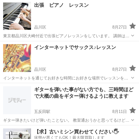
東京
品川区
ピアノ
ピアノレッスン
出張 ピアノ レッスン
品川区
8月27日
東京都品川区大崎付近で出張ピアノレッスンをしています。 講師は大
手ピアノ教室で複数年教えていて、現在育休中です。 入会金：なし 対
東京
品川区
ピアノ
育休
インターネットでサックス♪レッスン
象 ：4歳から中学生くらいまで。それ以上の年齢は女性可。
初心者、中級者。...
品川区
8月27日
インターネットを通じてお好きな時間にお好きな場所でレッスンをや
ってみませんか？ 遠方の方や、対面レッスン前の体験レッスンに。 必
東京
品川区
サックス
レッスン
ギターを弾いた事がない方でも、三時間ほど
要なのは、インターネット、携帯やタブレットかPC、楽器と楽器が吹
で大概の曲をギター弾けるように教えます
ける環境。 詳細はお気軽に...
五反田駅
8月11日
ギター弾きたいけど弾いたことない。 教室通おうかと思ってるけど費
用が… そんな方にギターを１日で大概の曲が弾ける(弾き語り)ように
東京
品川区
五反田駅
ギター
【求】古いミシン買わせてください🖐️
なるように特別な方法で教えます。 当方はプロのミュージシャンでは
状態が悪くてもOK！最大限買取します
ありますが、ギターの講師や...