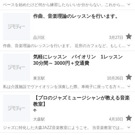
ベースを始めたけど何から練習したらいいか分からない、これからベ
ースを始めたいけど誰かに相談に乗ってほしい、 そんな方のお手伝い
東京
品川区
ベース
手伝い
作曲、音楽理論のレッスンを行います。
をさせて下さい！ 自分が楽器を始める時に苦しんだ経験をさせたくな
い！ ベースを弾くことが楽しい...
品川区
3月27日
作曲、音楽理論のレッスンを行います。 近所のカフェなど、もしくは
私の自宅(音出しはヘッドホンをすれば可能、電子ピアノなどあります)
東京
品川区
音楽
音楽理論
気軽にレッスン バイオリン 1レッスン
にきていただいても構いません。 大人の方は3,000円/60mくらい、小
30分間～ 3000円＋交通費
中高生は無料(※親...
東京駅
10月26日
私は介護施設でヴァイオリンを演奏した際、車椅子に座ってる方々が
拍手をしながら立ち上がろうとしてくださる姿に涙し、音楽は人を癒
東京
品川区
東京駅
バイオリン
レッスン
【プロのジャズミュージシャンが教える音楽
したり勇気づけることができるものだと確信いたしました。心を込め
教室】
た演奏が、聴く人々の心に喜びをもたらす...
大森駅
4月10日
ジャズに特化した大森JAZZ音楽教室にようこそ。 当音楽教室では、
現役ジャズミュージシャンの講師がレッスンを行います。 未経験の方