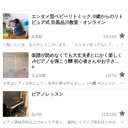
エンタメ型ベビーリトミック♪0歳からのリト
ピュア式 目黒品川教室・オンライン
目黒駅
5月14日
ご覧いただき、ありがとうございます。 「エンタメ型ってなに？」と
疑問に思われた方もいらっしゃるかもしれません。 リトピュアは、た
東京
品川区
目黒駅
リトミック
ベビーリトミック
楽譜が読めなくても大丈夫✌とにかく楽しく
だの習いごとではありません。 エンタテイメント＝「人々を楽しませ
🎶ピアノを弾こう🎹 初心者さんやお子さ…
る、息抜き、気分転換」。 そ...
五反田駅
1月7日
今年はピアノ元年にして✨ 長年の夢を叶えましょう〜🎹 ✴️ひとりひと
りの要望に沿った オーダーメイドのレッスンプログラムで ピアノが弾
東京
品川区
五反田駅
ピアノ
レッスン
ピアノレッスン
けるようになりたい。 をかなえます🎹 ✴️楽器の有無について🎹 ピア
ノ未経験の...
品川区
11月12日
ピアノ講師25年以上のキャリア有り。 都内にてライブ弾き語りやセッ
ションなどの演奏活動を行う。