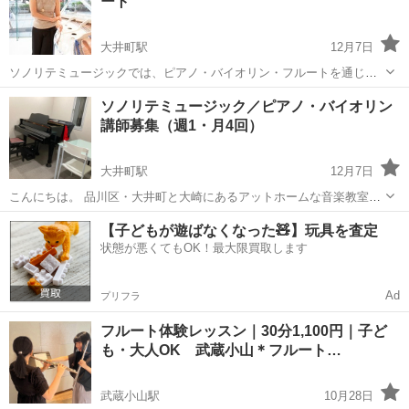
ート
か？ ...
大井町駅
12月7日
ソノリテミュージックでは、ピアノ・バイオリン・フルートを通じて
生徒さんのご要望に合わせた音楽 や、楽器の楽しさを感じられるよう
東京
品川区
大井町駅
音楽
子ども
ソノリテミュージック／ピアノ・バイオリン
なレッスンを目指しております。子どもから大人まで、初心者から上
講師募集（週1・月4回）
級者 まで幅広く教えており、多く...
大井町駅
12月7日
こんにちは。 品川区・大井町と大崎にあるアットホームな音楽教室
「ソノリテミュージック」です。 生徒増加のため、ピアノまたはバイ
東京
品川区
大井町駅
ピアノ
音楽教室
【子どもが遊ばなくなった🧸】玩具を査定
オリン講師 を募集します。 --- 【募集内容】 職種：ピアノ講師 / バ
状態が悪くてもOK！最大限買取します
イ...
Ad
プリフラ
フルート体験レッスン｜30分1,100円｜子ど
も・大人OK 武蔵小山＊フルート…
武蔵小山駅
10月28日