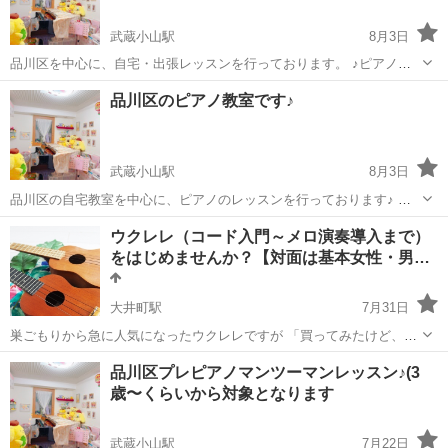
武蔵小山駅
8月3日
品川区を中心に、自宅・出張レッスンを行っております。 ♪ピアノコ
ース ♪フルートコース ♪ボーカルコース ●高校生以下無料体験レッスン
東京
品川区
武蔵小山駅
ピアノ
音楽教室
品川区のピアノ教室です♪
実施中 (出張の場合、交通費頂戴致します) ※フルートは、体験...
武蔵小山駅
8月3日
品川区の自宅教室を中心に、ピアノのレッスンを行っております♪ 自
宅レッスン/出張レッスン 現在、一番小さい子で3歳の年少さんから教
東京
品川区
武蔵小山駅
ピアノ
レッスン
ウクレレ（コード入門～メロ演奏導入まで）
えています。 小さい子の場合、音楽知育をメインとしたレッスンとな
をはじめませんか？【対面は基本女性・男…
っているので、まだピアノに...
大井町駅
7月31日
巣ごもりから急に人気になったウクレレですが 「買ってみたけど、う
まく弾けなかった…」 「意外と難しいみたいで…」 「弾き語りも飽き
東京
品川区
大井町駅
音楽
品川区プレピアノマンツーマンレッスン♪(3
たから、ソロ弾きに挑戦したいな」 「もっと本格的にウクレレを通し
歳〜くらいから対象となります
ウクレレグループレッスン
て音楽を学びたい！」 ...
武蔵小山駅
7月22日