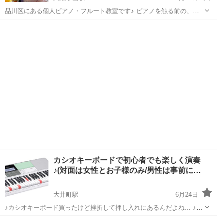
品川区にある個人ピアノ・フルート教室です♪ ピアノを触る前の、音
楽知育をメインとした プレピアノコース(3歳くらいから対象) まだピ
東京
品川区
武蔵小山駅
音楽
3歳
アノの前に座るのは難しい、 いずれはピアノなど楽器をやって欲し
い、 人見知りで他人とお...
カシオキーボードで初心者でも楽しく演奏
♪(対面は女性とお子様のみ/男性は事前に…
大井町駅
6月24日
♪カシオキーボード買ったけど挫折して押し入れにあるんだよね… ♪ピ