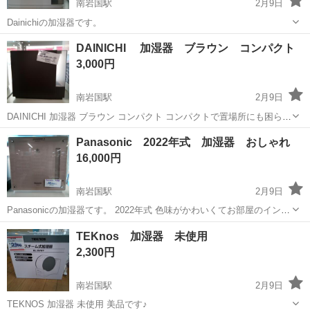
南岩国駅
2月9日
Dainichiの加湿器です。
山口
岩国市
南岩国駅
季節、空調家電
Dainichi
DAINICHI 加湿器 ブラウン コンパクト
3,000円
南岩国駅
2月9日
DAINICHI 加湿器 ブラウン コンパクト コンパクトで置場所にも困らな
いです。 寝室なんかにも♪
山口
岩国市
南岩国駅
季節、空調家電
DAINICHI
Panasonic 2022年式 加湿器 おしゃれ
16,000円
南岩国駅
2月9日
Panasonicの加湿器てす。 2022年式 色味がかわいくてお部屋のインテ
リアにぴったり♪
山口
岩国市
南岩国駅
季節、空調家電
Panasonic
TEKnos 加湿器 未使用
2,300円
南岩国駅
2月9日
TEKNOS 加湿器 未使用 美品です♪