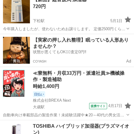
720円
下松駅
5月1日
今年購入しましたが、使わないためお譲りします。 定価2500円くらい
でした。
山口
下松市
下松駅
季節、空調家電
新品
【実家の押し入れ整理】眠っている人形あり
ませんか？
状態が悪くてもOK🙆‍♀️査定0円‼️
Ad
COYASH
≪寮無料・月収33万円・派遣社員≫機械操
作・製造補助
時給1,400円
日払い
株式会社BREXA Next
4月17日
提携サイト
大歳駅
自動車向け車載部品の製造作業！未経験活躍中★20～40代の男女活躍
中！友達同士での応募OK！備品付きワンルーム寮費無料！赴任旅費会
山口
山口市
大歳駅
その他
TOSHIBA ハイブリッド加湿器(プラズマイオ
社負担！生活支援物資事前対応可◎格安食堂利用可！年間休日135日
ン)
♪《山口県山口市》 人気の工...