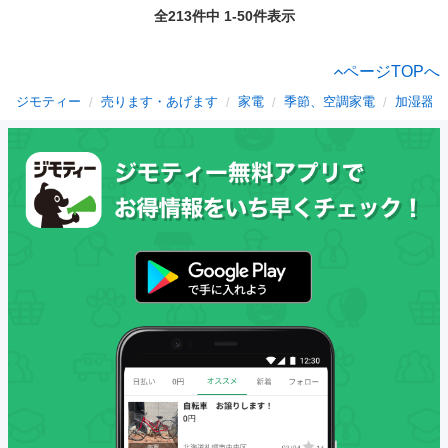
全213件中 1-50件表示
ページTOPへ
ジモティー
売ります・あげます
家電
季節、空調家電
加湿器