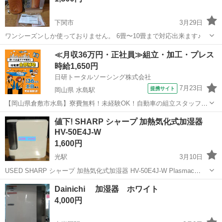
下関市
3月29日
ワンシーズンしか使っておりません。 6畳〜10畳まで対応出来ます♪
山口
下関市
季節、空調家電
≪月収36万円・正社員≫組立・加工・プレス
時給1,650円
日研トータルソーシング株式会社
7月23日
提携サイト
岡山県 水島駅
【岡山県倉敷市水島】寮費無料！未経験OK！自動車の組立スタッフ
《お仕事No.NS0089》 お仕事について 車の組立作業です。専用レール
岡山
倉敷市
水島駅
その他
値下! SHARP シャープ 加熱気化式加湿器
に乗って流れてくる車の骨組みに、車内外の各部品・ハンドル・足回
HV-50E4J-W
り・ドア・シートなどの各...
1,600円
光駅
3月10日
USED SHARP シャープ 加熱気化式加湿器 HV-50E4J-W Plasmac
Listen 2007年製 交換用加湿フィルターHV-FS5 型名：HV-FS5 加湿フ
山口
光市
光駅
季節、空調家電
タンク
Dainichi 加湿器 ホワイト
ィルター交換の目安 約18ヶ月（1日...
4,000円