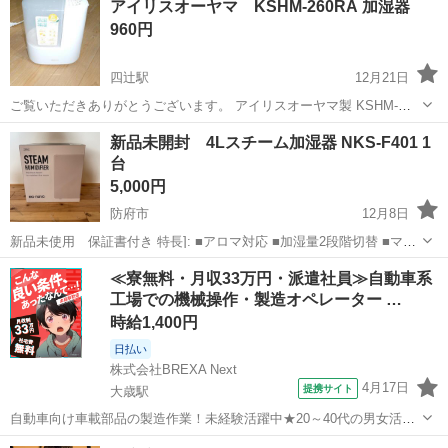
アイリスオーヤマ KSHM-260RA 加湿器
960円
四辻駅
12月21日
ご覧いただきありがとうございます。 アイリスオーヤマ製 KSHM-
260RA 加湿器 中古です。 あまり使用しないまま箱に収納しておりま
山口
山口市
四辻駅
季節、空調家電
アイリスオーヤマ
新品未開封 4Lスチーム加湿器 NKS-F401 1
した。 取扱説明書はありません。 使用前に内部清掃等されたほうが良
台
いかもしれません。よ...
5,000円
防府市
12月8日
新品未使用 保証書付き 特長]: ■アロマ対応 ■加湿量2段階切替 ■マグ
ネットプラグ [仕様]: ■最大加湿量:380ml ■適用床面積:木造約6畳/プレ
山口
防府市
季節、空調家電
スチーム
≪寮無料・月収33万円・派遣社員≫自動車系
ハブ洋室約9畳 ■連続使用約22時間(弱運転時) ■サイズ:W2...
工場での機械操作・製造オペレーター …
時給1,400円
日払い
株式会社BREXA Next
4月17日
提携サイト
大歳駅
自動車向け車載部品の製造作業！未経験活躍中★20～40代の男女活躍
中！友達同士での応募OK！備品付きワンルーム寮費無料！赴任旅費会
山口
山口市
大歳駅
その他