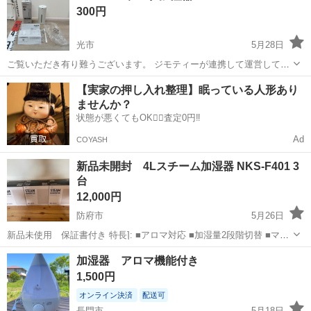
300円
ち込みしません...
光市
5月28日
ご覧いただき有り難うございます。 ジモティーが連携して運営してい
ます。 粗⼤ごみ等の減量を⽬的にまだ使えるものをリユースしていま
山口
光市
季節、空調家電
リユース
【実家の押し入れ整理】眠っている人形あり
す。 ★★★★★ ご自宅にある不要品を是非ジモティースポットへお持
ませんか？
ち込みしません...
状態が悪くてもOK🙆‍♀️査定0円‼️
Ad
COYASH
新品未開封 4Lスチーム加湿器 NKS-F401 3
台
12,000円
防府市
5月26日
新品未使用 保証書付き 特長]: ■アロマ対応 ■加湿量2段階切替 ■マグ
ネットプラグ [仕様]: ■最大加湿量:380ml ■適用床面積:木造約6畳/プレ
山口
防府市
季節、空調家電
スチーム
加湿器 アロマ機能付き
ハブ洋室約9畳 ■連続使用約22時間(弱運転時) ■サイズ:W2...
1,500円
オンライン決済
配送可
長門市
5月18日