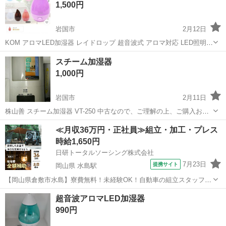
1,500円
岩国市
2月12日
KOM アロマLED加湿器 レイドロップ 超音波式 アロマ対応 LED照明
花粉症対策 中古なのでご理解の上ご購入お願いします。 プロフィール
山口
岩国市
季節、空調家電
ドロップ
スチーム加湿器
を見て❗️メッセージ問い合わせをお願いします。 直接取引手渡し‼️ 郵送
1,000円
配送...
岩国市
2月11日
株山善 スチーム加湿器 VT-250 中古なので、ご理解の上、ご購入お願
いいたします。 プロフィールを見て、メッセージ問合せを、お願いい
山口
岩国市
季節、空調家電
スチーム
≪月収36万円・正社員≫組立・加工・プレス
たします。
時給1,650円
日研トータルソーシング株式会社
7月23日
提携サイト
岡山県 水島駅
【岡山県倉敷市水島】寮費無料！未経験OK！自動車の組立スタッフ
《お仕事No.NS0089》 お仕事について 車の組立作業です。専用レール
岡山
倉敷市
水島駅
その他
超音波アロマLED加湿器
に乗って流れてくる車の骨組みに、車内外の各部品・ハンドル・足回
990円
り・ドア・シートなどの各...