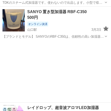
TDKのスチーム式加湿器です。使わないので出品します。小型で収納
しやすいです。 【サイズ】縦：26cm、横：26cm、奥行き：16cm
山口
周南市
季節、空調家電
TDK
SANYO 置き型加湿器 RBF-C350
【傷などの状態】とくに目立った傷はありません。 【アピールポイン
500円
ト】状態はいいのでま...
オンライン決済
山口駅
3月2日
【ブランドとモデル】 SANYOのRBF-C350は、信頼性の高い加湿器
で、家庭やオフィスでの使用に最適です。 【電源と消費電力】 100V
山口
山口市
山口駅
季節、空調家電
RBF
の電源で動作し、消費電力は300Wです。効率的な加湿を実現します。
【加湿器のタ...
レイドロップ、超音波アロマLED加湿器