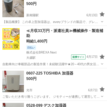
500円
新南陽駅
6月13日
【製品概要】 この卓上型加湿器は、everyブランドの製品で、グレー
のシンプルなデザインが特徴です。USB電源で動作し、どこでも手軽
山口
周南市
新南陽駅
季節、空調家電
USB
≪月収33万円・派遣社員≫機械操作・製造補
に使用できます。 【機能と特徴】 静音設計により、オフィスや寝室で
助
の使用に最適です。乾燥...
時給1,400円
日払い
株式会社BREXA Next
4月17日
提携サイト
大歳駅
自動車向け車載部品の製造作業！未経験活躍中★20～40代の男女活躍
中！友達同士での応募OK！備品付きワンルーム寮費無料！赴任旅費会
山口
山口市
大歳駅
その他
0607-225 TOSHIBA 加湿器
社負担！生活支援物資事前対応可◎格安食堂利用可！年間休日135日
500円
♪《山口県山口市》 人気の工...
光市
6月7日
ご覧いただき有り難うございます。 ジモティーが連携して運営してい
ます。 粗⼤ごみ等の減量を⽬的にまだ使えるものをリユースしていま
山口
光市
季節、空調家電
0528-099 デスク加湿器
す。 ★★★★★ ご自宅にある不要品を是非ジモティースポットへお持