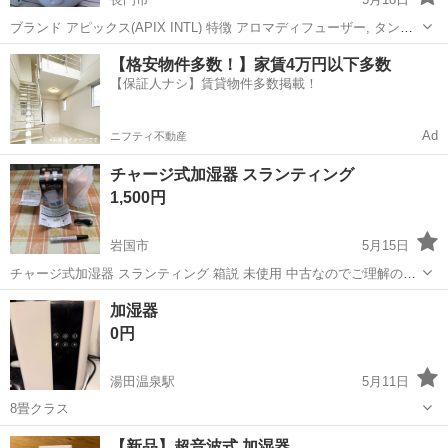
ブランド アピックス(APIX INTL) 特徴 アロマディフューザー, タンク
取り外し可能, ナイトライト 色 ホワイト 容量 3.3 リットル 商品の寸
山口
長門市
季節、空調家電
タンク
【格安物件多数！】家賃4万円以下多数
法 22奥行き x 22.7幅 x 33高さ cm 商品の重量 1....
【保証人ナシ】賃貸物件多数掲載！
Ad
ニフティ不動産
チャージ式加湿器 スランティング
1,500円
岩国市
5月15日
チャージ式加湿器 スランティング 箱説 未使用 中古なのでご理解の上
ご購入お願いします。 神経質な方、完璧を求める方、ご遠慮ください❗️
山口
岩国市
季節、空調家電
地域
加湿器
プロフィールを見て❗️メッセージ問い合わせをお願いします。 地域未登
0円
録の方、地域...
湯田温泉駅
5月11日
8畳クラス
山口
山口市
湯田温泉駅
季節、空調家電
【新品】超音波式 加湿器