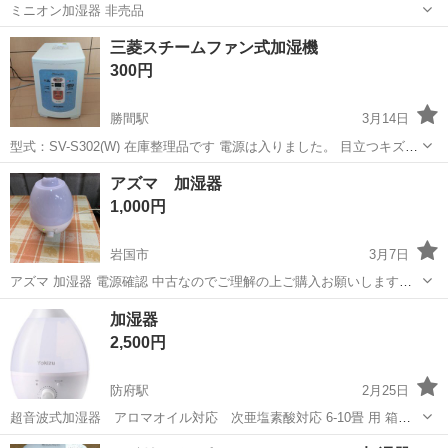
ミニオン加湿器 非売品
山口
宇部市
宇部新川駅
季節、空調家電
三菱スチームファン式加湿機
300円
勝間駅
3月14日
型式：SV-S302(W) 在庫整理品です 電源は入りました。 目立つキズ等
は見当たりません。 あくまでも中古品ですのでご理解の上ご検討くだ
山口
周南市
勝間駅
季節、空調家電
スチーム
アズマ 加湿器
さい。 付属品：電源ケーブル 画像にあるものがすべてになり
1,000円
ます。 イオン有...
岩国市
3月7日
アズマ 加湿器 電源確認 中古なのでご理解の上ご購入お願いします。
神経質な方、完璧を求める方、ご遠慮ください❗️ プロフィールを見て❗️
山口
岩国市
季節、空調家電
アズマ
加湿器
メッセージ問い合わせをお願いします。 地域未登録の方、地域をメッ
2,500円
セージお願いします...
防府駅
2月25日
超音波式加湿器 アロマオイル対応 次亜塩素酸対応 6-10畳 用 箱に
少しダメージがありますが未使用です！ 使わないので出品します！
山口
防府市
防府駅
季節、空調家電
アロマオイル