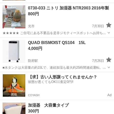
0730-033 ニトリ 加湿器 NTR2003 2016年製
800円
光市
7月30日
★★★★★ ご自宅にある不要品を是非ジモティースポットへお持ち込
みしませんか？ 家電、趣味・スポーツ・レジャー用品、こども用品、
山口
光市
季節、空調家電
NTR
QUAD BISMOIST QS104 15L
衣料服飾品、生活雑貨、家具、本、CD・DVDなどが無料でまとめて持
4,000円
ち込めます！ ※詳細はこ...
防府駅
7月26日
■水タンクは大容量の約15Lで、連続加湿も最大約25時間連続運転。最
大約600mL /h というパワフルな加湿能力で、部屋全体を素早く理想的
山口
防府市
防府駅
季節、空調家電
タンク
【求】古い人形譲ってくれませんか？
な湿度に保ちます。 ■設定した湿度に合わせて自動で運転をします。
状態が悪くてもOK🙆‍♀️査定0円‼️
お部屋の環境をみて...
Ad
COYASH
加湿器 大容量タイプ
300円