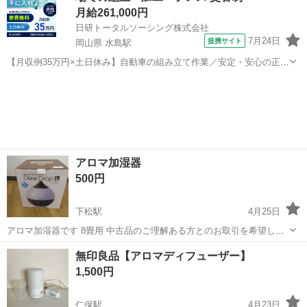
月給261,000円
日研トータルソーシング株式会社
7月24日
提携サイト
岡山県 水島駅
【月収例35万円×土日休み】自動車の組み立て作業／安定・安心の正社
員 自動車の組立作業 各生産ラインには最新鋭のロボットが導入されて
岡山
倉敷市
水島駅
その他
います。 専用レールに乗って流れてくる車の骨組みに、社内外の各部
品・ハンドル・足回り・ドア...
アロマ加湿器
500円
下松駅
4月25日
アロマ加湿器です 8畳用 中古品のご理解ある方とのお取引を希望しま
す
山口
下松市
下松駅
季節、空調家電
無印良品【アロマディフューザー】
1,500円
仁保駅
4月23日