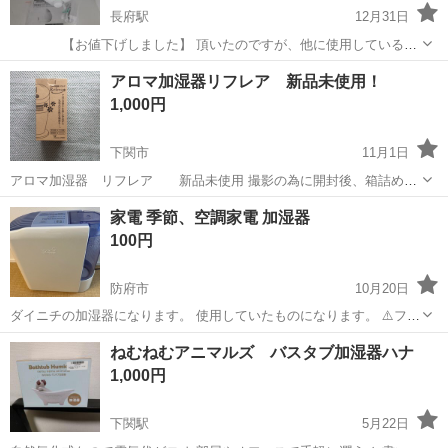
長府駅
12月31日
【お値下げしました】 頂いたのですが、他に使用しているも
のが有るため出品しました。 新品未使用です。 撮影のため開封しまし
山口
下関市
長府駅
季節、空調家電
LED
アロマ加湿器リフレア 新品未使用！
た。 ・突然の削除があるかも知れません。
1,000円
下関市
11月1日
アロマ加湿器 リフレア 新品未使用 撮影の為に開封後、箱詰めし
ました。 我が家では不要なので必要な方にお譲りします。
山口
下関市
季節、空調家電
リフレア
家電 季節、空調家電 加湿器
100円
防府市
10月20日
ダイニチの加湿器になります。 使用していたものになります。 ⚠️フィ
ルターは捨てましたので新しく買う必要があります。
山口
防府市
季節、空調家電
空調
ねむねむアニマルズ バスタブ加湿器ハナ
1,000円
下関駅
5月22日