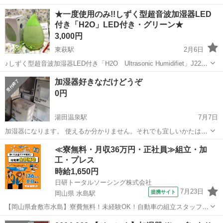
山口
岩国市
南岩国駅
季節、空調家電
★一度使用のみ!!しずく型超音波加湿器LED
付き「H2O」LED付き・グリーン★
3,000円
東萩駅
2月6日
♪しずく型超音波加湿器LED付き「H2O Ultrasonic Humidifiet」J22・
美品です。 ♪大きさは、横幅19㎝×奥行16.5㎝×高さ29.5㎝。重さは710
山口
萩市
東萩駅
季節、空調家電
LED
加湿器好きなだけどうぞ
ｇ。超音波振動加湿方式です。 ♪タンク...
0円
湯田温泉駅
7月7日
加湿器になります。 使えるか分かりません。それでも宜しいかたは好
きなだけ持って帰ってください。
山口
山口市
湯田温泉駅
季節、空調家電
≪寮無料・月収36万円・正社員≫組立・加
工・プレス
時給1,650円
日研トータルソーシング株式会社
7月23日
提携サイト
岡山県 水島駅
【岡山県倉敷市水島】寮費無料！未経験OK！自動車の組立スタッフ
《お仕事No.NS0089》 お仕事について 車の組立作業です。専用レール
岡山
倉敷市
水島駅
その他