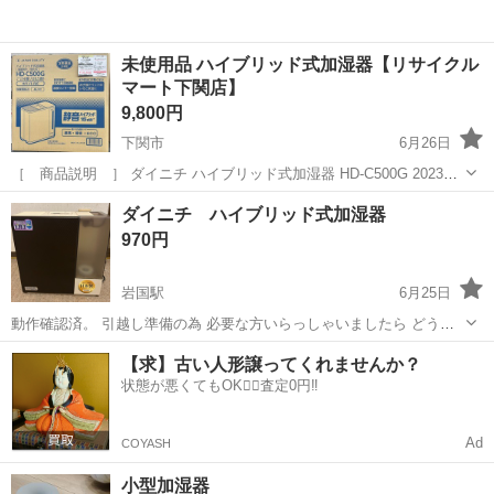
未使用品 ハイブリッド式加湿器【リサイクル
マート下関店】
9,800円
下関市
6月26日
［ 商品説明 ］ ダイニチ ハイブリッド式加湿器 HD-C500G 2023年
発売モデルの未使用品になります。 気化式×温風気化式のハイブリッ
山口
下関市
季節、空調家電
リサイクルマート
ダイニチ ハイブリッド式加湿器
ド式加湿器。タンク容量4.0Lで加湿量500mL/h。 適用畳数(木...
970円
岩国駅
6月25日
動作確認済。 引越し準備の為 必要な方いらっしゃいましたら どう
ぞ。
山口
岩国市
岩国駅
季節、空調家電
ダイニチ
【求】古い人形譲ってくれませんか？
状態が悪くてもOK🙆‍♀️査定0円‼️
Ad
COYASH
小型加湿器