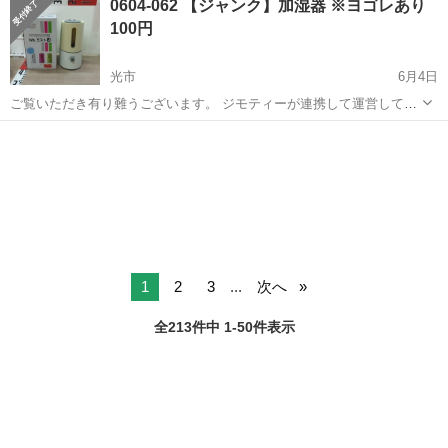
0604-062 【ジャンク】加湿器 ※ヨゴレあり
に乗って流れてくる車の骨組みに、車内外の各部品・ハンドル・足回
100円
り・ドア・シートなどの各...
光市
6月4日
ご覧いただき有り難うございます。 ジモティーが連携して運営してい
ます。 粗⼤ごみ等の減量を⽬的にまだ使えるものをリユースしていま
山口
光市
季節、空調家電
リユース
す。 ★★★★★ ご自宅にある不要品を是非ジモティースポットへお持
ち込みしません...
1
2
3
...
次へ
全213件中 1-50件表示