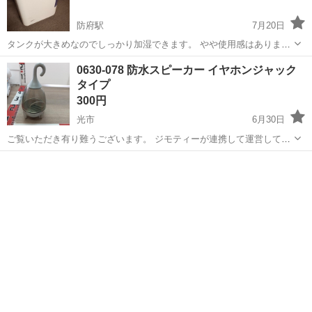
防府駅
7月20日
タンクが大きめなのでしっかり加湿できます。 やや使用感はあります
がまだまだ使えます。 お問い合わせ多数の場合、先に取引日時を決定
山口
防府市
防府駅
季節、空調家電
タンク
0630-078 防水スピーカー イヤホンジャック
された方を優先させて頂きます。ご了承下さいませ。 他サイトにも出
タイプ
品していますので予告なく...
300円
光市
6月30日
ご覧いただき有り難うございます。 ジモティーが連携して運営してい
ます。 粗⼤ごみ等の減量を⽬的にまだ使えるものをリユースしていま
山口
光市
季節、空調家電
リユース
す。 ★★★★★ ご自宅にある不要品を是非ジモティースポットへお持
ち込みしません...