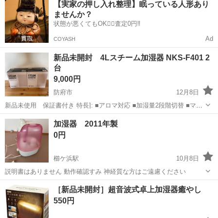
【実家の押し入れ整理】眠っている人形あり
社負担！生活支援物資事前対応可◎格安食堂利用可！年間休日135日
ませんか？
♪《山口県山口市》 人気の工...
状態が悪くてもOK🙆‍♀️査定0円‼️
Ad
COYASH
新品未開封 4Lスチーム加湿器 NKS-F401 2
台
9,000円
防府市
12月8日
新品未使用 保証書付き 特長]: ■アロマ対応 ■加湿量2段階切替 ■マグ
ネットプラグ [仕様]: ■最大加湿量:380ml ■適用床面積:木造約6畳/プレ
山口
防府市
季節、空調家電
スチーム
加湿器 2011年製
ハブ洋室約9畳 ■連続使用約22時間(弱運転時) ■サイズ:W2...
0円
櫛ケ浜駅
10月8日
説明書はありません 動作確認すみ 神経質な方はご遠慮ください
山口
周南市
櫛ケ浜駅
季節、空調家電
ありません
［新品未開封］超音波式卓上加湿器癒やし
550円