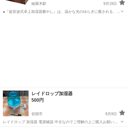
綾羅木駅
9月19日
●『超音波式卓上加湿器癒やし』は、温かな光のゆらぎに癒される、コ
ンパクトサイズの超音波加湿器です。 ●ナチュラルな木目調のデザイ
山口
下関市
綾羅木駅
季節、空調家電
コンパクト
ンがお部屋にマッチします。 ●温かな暖色のライトがよりリラックス
効果を演出してくれます。 ●静音...
レイドロップ加湿器
500円
岩国市
8月9日
レイドロップ 加湿器 電源確認 中古なのでご理解の上ご購入お願いし
ます。 神経質な方、完璧を求める方、ご遠慮ください❗️ プロフィール