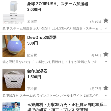
山口
岩国市
季節、空調家電
ドロップ
象印 ZOJIRUSH、スチーム加湿器
を見て❗️メッセージ問い合わせをお願いします。 地域未登録の方、地域
3,000円
をメッセージお願い...
岩国市
7月26日
象印 スチーム加湿器 ZOJIRUSHI EE-LG35-WB [加湿器（スチーム
式） ホワイト （木造6畳 プレハブ洋室10畳まで） ポット式 中古なの
山口
岩国市
季節、空調家電
スチーム
DewDrop加湿器
でご理解の上ご購入お願いします。 神経質な方、完璧を求める方、...
500円
防府駅
5月14日
箱と説明書ないです 白い所が少し日焼けしてますが綺麗な方です
山口
防府市
防府駅
季節、空調家電
DewDrop
象印加湿器
1,500円
下松駅
4月27日
象印加湿器 スチーム式 ラインストーン パールホワイト 2回ほど使用
しました！ 汚れや傷はありません！ お手入れが楽で見た目がとても可
山口
下松市
下松駅
季節、空調家電
象印
≪寮無料・月収35万円・正社員≫自動車系工
愛いです(*´`)
場での組立・加工・プレス 交替制