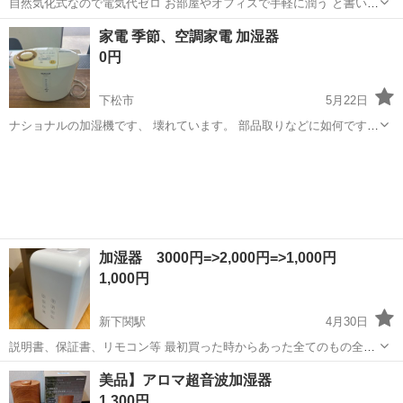
自然気化式なので電気代ゼロ お部屋やオフィスで手軽に潤う と書いて
あります。 陶器製
山口
下関市
下関駅
季節、空調家電
アニマルズ
家電 季節、空調家電 加湿器
0円
下松市
5月22日
ナショナルの加湿機です、 壊れています。 部品取りなどに如何です
か？
山口
下松市
季節、空調家電
空調
加湿器 3000円=>2,000円=>1,000円
1,000円
新下関駅
4月30日
説明書、保証書、リモコン等 最初買った時からあった全てのもの全部
あります。 2年くらい前に買ったのですが、 実際使ったのは3回くらい
山口
下関市
新下関駅
季節、空調家電
空調
美品】アロマ超音波加湿器
です。 傷は一つもなく、機能も問題ないです。
1,300円