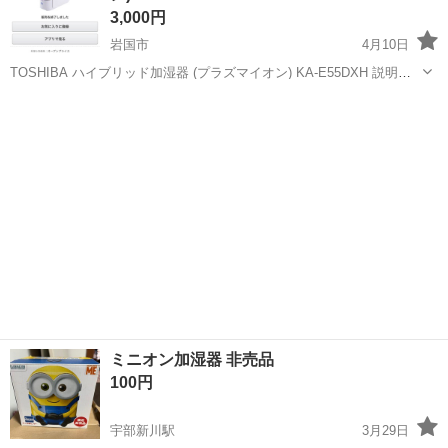
3,000円
岩国市
4月10日
TOSHIBA ハイブリッド加湿器 (プラズマイオン) KA-E55DXH 説明書
中古なのでご理解の上ご購入お願いします。 神経質な方、完璧を求め
山口
岩国市
季節、空調家電
イオン
る方、ご遠慮ください❗️ プロフィールを見て❗️メッセージ問い合わせ...
ミニオン加湿器 非売品
100円
宇部新川駅
3月29日