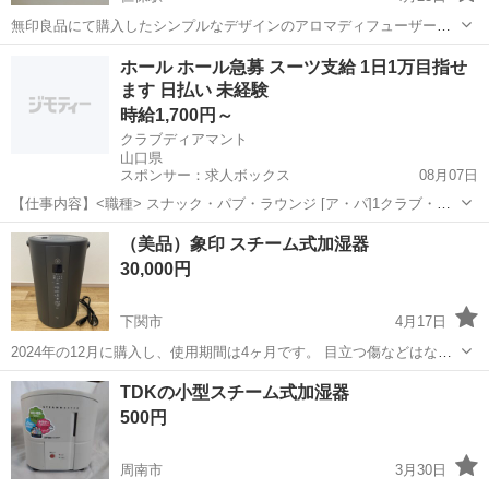
無印良品にて購入したシンプルなデザインのアロマディフューザーで
す◎ 計量カップ、ACアダプター付きです！ 使用回数が少ない為、目
山口
山口市
仁保駅
季節、空調家電
ホール ホール急募 スーツ支給 1日1万目指せ
立った汚れや傷はありませんが ACアダプターの方はコード部分が黄色
ます 日払い 未経験
アロマディフューザー
っぽく変色しています。 気に...
時給1,700円～
クラブディアマント
山口県
スポンサー：求人ボックス
08月07日
【仕事内容】<職種> スナック・パブ・ラウンジ [ア・パ]1クラブ・ス
ナック系ホールスタッフ(ナイトワーク系)、2フロアレディ・カウンタ
アルバイト・パート
（美品）象印 スチーム式加湿器
ーレディ(ナイトワーク系) <雇用形態> アルバイト・パート <給与>
30,000円
[ア・パ]1時給1,7...
下関市
4月17日
2024年の12月に購入し、使用期間は4ヶ月です。 目立つ傷などはな
く、美品だと思います。 クエン酸洗浄をして、綺麗に拭いて保管して
山口
下関市
季節、空調家電
象印
TDKの小型スチーム式加湿器
います。 トリセツもあります。
500円
周南市
3月30日