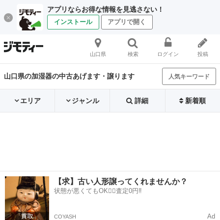
アプリならお得な情報を見逃さない！
インストール
アプリで開く
山口県
検索
ログイン
投稿
山口県の加湿器の中古あげます・譲ります
人気キーワード
エリア
ジャンル
詳細
新着順
【求】古い人形譲ってくれませんか？
状態が悪くてもOK🙆‍♀️査定0円‼️
Ad
COYASH