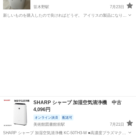
笹木野駅
7月23日
新しいものを購入したので良ければどうぞ。 アイリスの製品になりま
す。
福島
福島市
笹木野駅
季節、空調家電
アイリス
SHARP シャープ 加湿空気清浄機 中古
4,096円
オンライン決済
配送可
美術館図書館前駅
7月21日
SHARP シャープ 加湿空気清浄機 KC-50TH3-W ■高濃度プラズマクラ