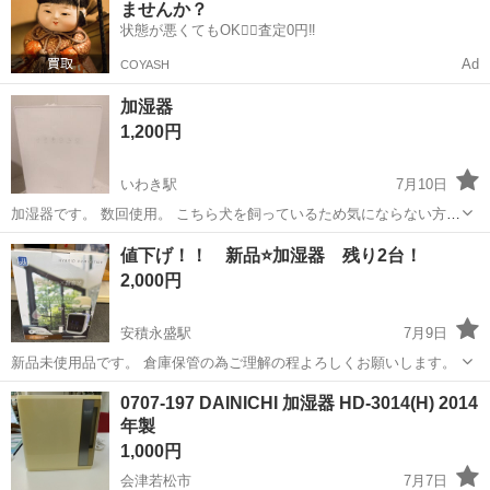
ませんか？
出荷業務◇ ＊大手メーカー...
状態が悪くてもOK🙆‍♀️査定0円‼️
Ad
COYASH
加湿器
1,200円
いわき駅
7月10日
加湿器です。 数回使用。 こちら犬を飼っているため気にならない方の
みお願いします。
福島
いわき市
いわき駅
季節、空調家電
値下げ！！ 新品⭐️加湿器 残り2台！
2,000円
安積永盛駅
7月9日
新品未使用品です。 倉庫保管の為ご理解の程よろしくお願いします。
福島
郡山市
安積永盛駅
季節、空調家電
新品
0707-197 DAINICHI 加湿器 HD-3014(H) 2014
年製
1,000円
会津若松市
7月7日