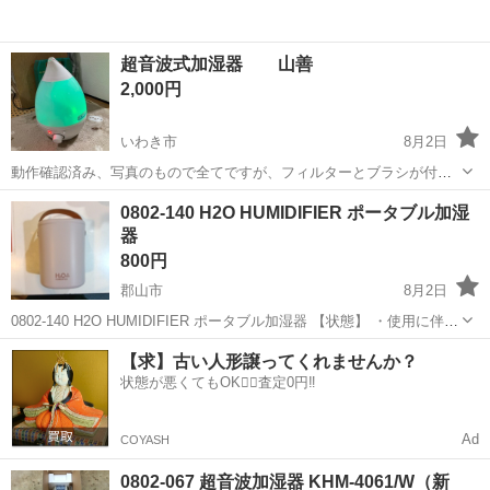
超音波式加湿器 山善
2,000円
いわき市
8月2日
動作確認済み、写真のもので全てですが、フィルターとブラシが付い
てます。 中古である旨ご理解いただける方、宜しくお願いいたしま
福島
いわき市
季節、空調家電
0802-140 H2O HUMIDIFIER ポータブル加湿
す。
器
800円
郡山市
8月2日
0802-140 H2O HUMIDIFIER ポータブル加湿器 【状態】 ・使用に伴う
多少のスレ、キズ、落としきれない汚れなどございます ・詳細は現地
福島
郡山市
季節、空調家電
HUMIDIFIER
【求】古い人形譲ってくれませんか？
でご確認ください ・お値引きは出来かねますのでご了承願い...
状態が悪くてもOK🙆‍♀️査定0円‼️
Ad
COYASH
0802-067 超音波加湿器 KHM-4061/W（新