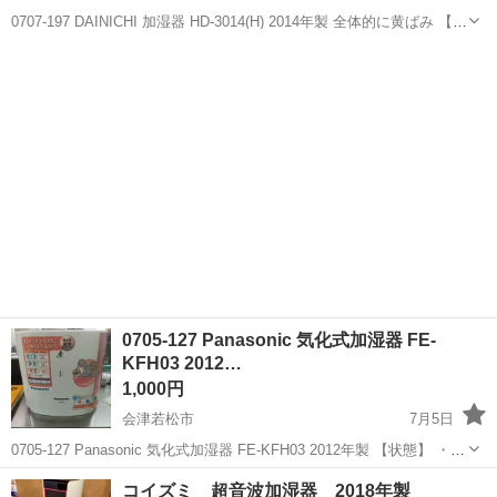
0707-197 DAINICHI 加湿器 HD-3014(H) 2014年製 全体的に黄ばみ 【状
態】 ・致命的なダメージなどはなく、まだまだ使える商品です ・詳細
福島
会津若松市
季節、空調家電
DAINICHI
は現地でご確認ください ・お値引きは出来かね...
0705-127 Panasonic 気化式加湿器 FE-
KFH03 2012…
1,000円
会津若松市
7月5日
0705-127 Panasonic 気化式加湿器 FE-KFH03 2012年製 【状態】 ・使
用に伴う多少のスレ、キズ、落としきれない汚れなどございます ・詳
福島
会津若松市
季節、空調家電
KFH
コイズミ 超音波加湿器 2018年製
細は現地でご確認ください ・お値引きは出来かね...