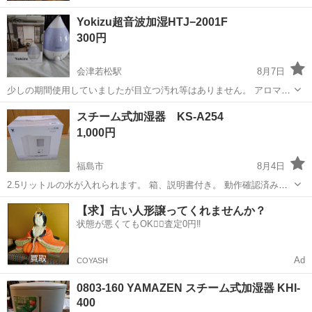
Yokizu超音波加湿HTJ−2001F
300円
会津若松駅
8月7日
少しの期間使用していましたが目立つ汚れ等はありません。 アロマを
使用していたので、トレーがベタベタします。替えのシートが5個あり
福島
会津若松市
会津若松駅
季節、空調家電
スチーム式加湿器 KS-A254
ます。 掃除用ブラシと取説があります。 若松駅周辺まで受取りに来ら
1,000円
れる方を希望します。
福島市
8月4日
2.5リットルの水が入れられます。 箱、説明書付き。 動作確認済み。
2019年製。 新品の水あかフィルターを1つお付けします。 使用に伴う
福島
福島市
季節、空調家電
【求】古い人形譲ってくれませんか？
小傷や汚れはありますので、あらかじめご了承願います。
状態が悪くてもOK🙆‍♀️査定0円‼️
Ad
COYASH
0803-160 YAMAZEN スチーム式加湿器 KHI-
400