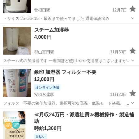
曽根田駅
12月7日
・サイズ 35×36×15 ・最近まで使ってました 通電確認済み
福島
福島市
曽根田駅
季節、空調家電
SHARP
スチーム加湿器
4,000円
郡山富田駅
11月30日
スチーム式の加湿器です 一週間ほど使用 やや使用感はございますがま
だまだ使用できます 人気のスチーム式なのでお手入れも楽です 郡山市
福島
郡山市
郡山富田駅
季節、空調家電
スチーム
象印 加湿器 フィルター不要
安積町付近でのお取引を希望します
12,000円
オンライン決済
安積永盛駅
11月20日
フィルター不要の象印加湿器、選択可能な高温・低温モード搭載。 象
印 スチーム式加湿器 型 EE-RR35型 タンク容量:2.2L フィルター不要
福島
郡山市
安積永盛駅
季節、空調家電
象印
≪月収24万円・派遣社員≫機械操作・製造補
でお手入れが簡単です。 運転モードが3段階あり、チャイルドロック
助
機能もついてい...
時給1,300円
日払い