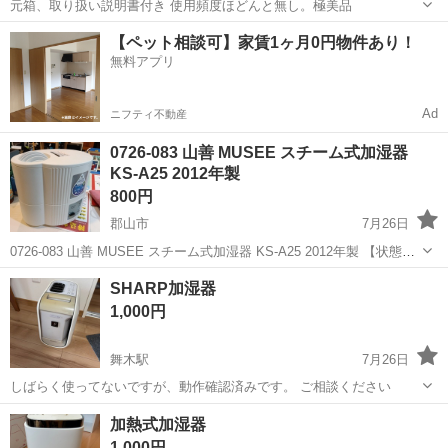
元箱、取り扱い説明書付き 使用頻度ほどんと無し。極美品
福島
福島市
南福島駅
季節、空調家電
【ペット相談可】家賃1ヶ月0円物件あり！
無料アプリ
Ad
ニフティ不動産
0726-083 山善 MUSEE スチーム式加湿器
KS-A25 2012年製
800円
郡山市
7月26日
0726-083 山善 MUSEE スチーム式加湿器 KS-A25 2012年製 【状態】
・使用に伴う多少のスレ、キズ、落としきれない汚れなどございます
福島
郡山市
季節、空調家電
山善
SHARP加湿器
・詳細は現地でご確認ください ・お値引きは出来かねま...
1,000円
舞木駅
7月26日
しばらく使ってないですが、動作確認済みです。 ご相談ください
福島
郡山市
舞木駅
季節、空調家電
加熱式加湿器
1,000円