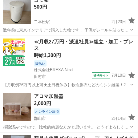
500円
二本松駅
2月23日
数年前に東京インテリアで購入した物です！ 子供がシールを貼った後
など少しの汚れがありますが まだまだお使い頂けます♪
福島
二本松市
二本松駅
季節、空調家電
インテリア
≪月収27万円・派遣社員≫組立・加工・プレ
ス
時給1,300円
日払い
株式会社BREXA Next
7月10日
提携サイト
田村市
【月収例26万円以上可★土日祝休み】救命胴衣などのミシン縫製！20
代～50代の男女大活躍中★日払い制度あり！マイカー通勤OK＆無料駐
福島
田村市
その他
アロマ加湿器
車場完備！食堂利用可★交通費支給◎《福島県田村市》 人気の工場の
2,000円
お仕事 ◇救命胴衣などのミ...
オンライン決済
郡山市
2月14日
掃除済みですので、比較的綺麗な方かと思います。 どうぞよろしくお
願い致します。
福島
郡山市
季節、空調家電