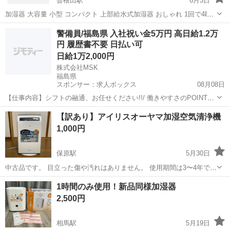
曽根田駅
6月3日
加湿器 大容量 小型 コンパクト 上部給水式加湿器 おしゃれ 1回で4ℓを
給水可能で最大約13時間連続で稼働できます。 フタを開けて上から給
福島
福島市
曽根田駅
季節、空調家電
RISOU
警備員/福島県 入社祝い金5万円 高日給1.2万
水できるスタイリッシュな加湿器。 ・フタを開けて上から給水できる
円 履歴書不要 日払い可
簡単スタイル ・...
日給1万2,000円
株式会社MSK
福島県
スポンサー：求人ボックス
08月08日
【仕事内容】シフトの融通、お任せください!!/ 働きやすさのPOINT
は… 業界最高水準!高日給で効率よく稼げます! 履歴書不要の面接!服装
アルバイト・パート
【訳あり】アイリスオーヤマ加湿空気清浄機
自由! 週1日～OK!毎週のシフト制! 資格取得支援制度アリ!資格手当ア
1,000円
リ! <シフトの融...
保原駅
5月30日
中古品です。 目立った傷や汚れはありません。 使用期間は3〜4年で
す。 2016年製 ⚠️【訳あり】写真5枚目、右はじ上の部分の部品を紛失
福島
伊達市
保原駅
季節、空調家電
1時間のみ使用！新品同様加湿器
してます。そのため、加湿の時の蒸気が直接出てきて熱いので注意で
2,500円
す。 ⚠️説明書はあり...
相馬駅
5月19日