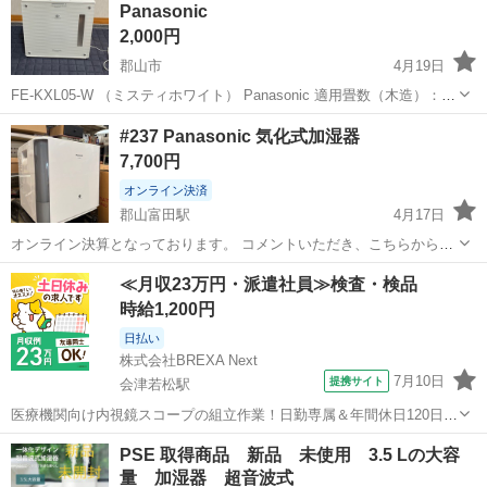
Panasonic
2,000円
郡山市
4月19日
FE-KXL05-W （ミスティホワイト） Panasonic 適用畳数（木造）：
8.5畳 適用畳数（鉄筋）：14畳 タンク容量（L）：4.2L 1シーズン使用
福島
郡山市
季節、空調家電
KXL
#237 Panasonic 気化式加湿器
して保管しておりました。これからの季節にいかが...
7,700円
オンライン決済
郡山富田駅
4月17日
オンライン決算となっております。 コメントいただき、こちらから返
答がございましたら購入手続きへお願い致します。 現金支払いも対応
福島
郡山市
郡山富田駅
季節、空調家電
Panasonic
≪月収23万円・派遣社員≫検査・検品
可能です。
時給1,200円
日払い
株式会社BREXA Next
7月10日
提携サイト
会津若松駅
医療機関向け内視鏡スコープの組立作業！日勤専属＆年間休日120日
★◎20代～40代の男女活躍中！送迎あり！マイカー通勤OK◎無料駐車
福島
会津若松市
会津若松駅
その他
PSE 取得商品 新品 未使用 3.5 Lの大容
場あり★日払いあり◎空調完備で快適作業！《福島県会津若松市》 人
量 加湿器 超音波式
気の工場のお仕事 ◇医療機...