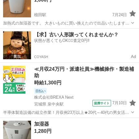
植田駅
7月24日
加熱式の加湿器です。 大きいものに買い換えたので出品いたします。
コンセント付近にヒビがありますが、 問題なく使用可能です。 内側は
福島
いわき市
植田駅
季節、空調家電
コンセント
【求】古い人形譲ってくれませんか？
水垢が少し付いています。 自宅保管ですので、神経質な方はご遠慮く
状態が悪くてもOK🙆‍♀️査定0円‼️
ださい
Ad
COYASH
≪月収24万円・派遣社員≫機械操作・製造補
助
時給1,300円
日払い
株式会社BREXA Next
7月10日
提携サイト
宮城県 泉中央駅
半導体製造設備の組立作業！月収例23万以上★20代～40代の男女活躍
中中！社会保険完備！送迎あり！◎マイカー通勤OK＆無料駐車場完
宮城
泉中央駅
その他
加湿器
備！作業着無償貸与◎食堂利用可★《宮城県黒川郡大和町》 人気の工
1,280円
場のお仕事 ◇半導体製造設備...