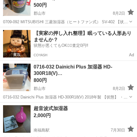
500円
郡山市
8月2日
0709-092 MITSUBISHI 三菱加湿器（ヒートファン式） SV-402 【状
態】 ・使用に伴う多少のスレ、キズ、落としきれない汚れなどござい
福島
郡山市
季節、空調家電
現地
【実家の押し入れ整理】眠っている人形あり
ます ・詳細は現地でご確認ください ・お値引きは出来かね...
ませんか？
状態が悪くてもOK🙆‍♀️査定0円‼️
Ad
COYASH
0716-032 Dainichi Plus 加湿器 HD-
300R18(V)…
800円
郡山市
8月2日
0716-032 Dainichi Plus 加湿器 HD-300R18(V) 2018年製 【状態】 ・使
用に伴う多少のスレ、キズ、落としきれない汚れなどございます ・詳
福島
郡山市
季節、空調家電
超音波式加湿器
細は現地でご確認ください ・お値引き...
2,000円
南福島駅
7月30日