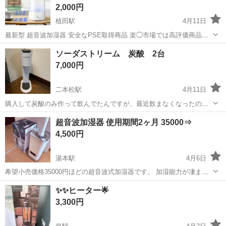
2,000円
植田駅
4月11日
最新型 超音波加湿器 安全なPSE取得商品 楽◯市場では高評価商品で
あり、 同サイト最安値価格¥5334円 商品は一点限りであり、他サイ
福島
いわき市
植田駅
季節、空調家電
商品
ソーダストリーム 炭酸 2台
トでも販売しております。売り切れたら出品取り下げますのでいいね
7,000円
頂いた方すみません...
二本松駅
4月11日
購入して炭酸のみ作って飲んでたんですが、最近飲まなくなったので
欲しかった人に 2台セットの値段です。 一台が良い場合はコメントお
福島
二本松市
二本松駅
季節、空調家電
超音波加湿器 使用期間2ヶ月 35000⇒
願いします。
ソーダストリーム
4,500円
湯本駅
4月6日
希望小売価格35000円ほどの超音波式加湿器です。 加湿能力が凄まじ
かったです。 広い空間やすぐに加湿したい時も早く加湿できタンク容
福島
いわき市
湯本駅
季節、空調家電
手間
✨✨ヒーター🌟
量も14Lあるので給水の手間がかかりません。上部から直接給水できる
3,300円
のも🙆‍♂️ 取引可能...