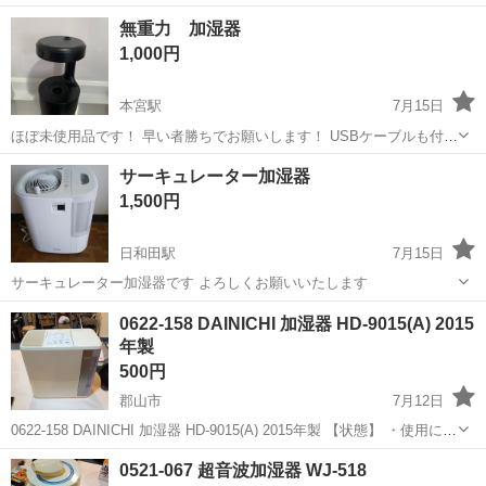
スター7000 定価Ⅰ8,000円 商品説明 基本性能と薄型デザインを両立し
福島
福島市
美術館図書館前駅
季節、空調家電
空気
無重力 加湿器
た加湿できる空気清浄機。 空気清浄〜23畳。加湿〜15畳。 【...
1,000円
本宮駅
7月15日
ほぼ未使用品です！ 早い者勝ちでお願いします！ USBケーブルも付属
します！
福島
本宮市
本宮駅
季節、空調家電
USB
サーキュレーター加湿器
1,500円
日和田駅
7月15日
サーキュレーター加湿器です よろしくお願いいたします
福島
郡山市
日和田駅
季節、空調家電
0622-158 DAINICHI 加湿器 HD-9015(A) 2015
年製
500円
郡山市
7月12日
0622-158 DAINICHI 加湿器 HD-9015(A) 2015年製 【状態】 ・使用に伴
う多少のスレ、キズ、落としきれない汚れなどございます ・詳細は現
福島
郡山市
季節、空調家電
DAINICHI
0521-067 超音波加湿器 WJ-518
地でご確認ください ・お値引きは出来かねます...