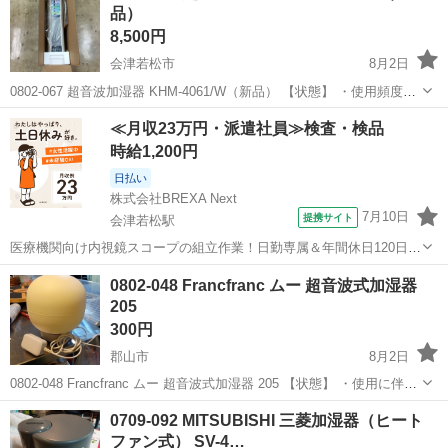
品）
8,500円
会津若松市
8月2日
0802-067 超音波加湿器 KHM-4061/W（新品） 【状態】 ・使用頻度の
少ない美品です ・詳細は現地でご確認ください ・お値引きは出来かね
福島
会津若松市
季節、空調家電
KHM
≪月収23万円・派遣社員≫検査・検品
ますのでご了承願います ※中古品のため、状態についてはご...
時給1,200円
日払い
株式会社BREXA Next
7月10日
提携サイト
会津若松駅
医療機関向け内視鏡スコープの組立作業！日勤専属＆年間休日120日
★◎20代～40代の男女活躍中！送迎あり！マイカー通勤OK◎無料駐車
福島
会津若松市
会津若松駅
その他
0802-048 Francfranc ムー 超音波式加湿器
場あり★日払いあり◎空調完備で快適作業！《福島県会津若松市》 人
205
気の工場のお仕事 ◇医療機...
300円
郡山市
8月2日
0802-048 Francfranc ムー 超音波式加湿器 205 【状態】 ・使用に伴う
多少のスレ、キズ、落としきれない汚れなどございます ・詳細は現地
福島
郡山市
季節、空調家電
Francfranc
0709-092 MITSUBISHI 三菱加湿器（ヒート
でご確認ください ・お値引きは出来かねますのでご了承...
ファン式） SV-4…