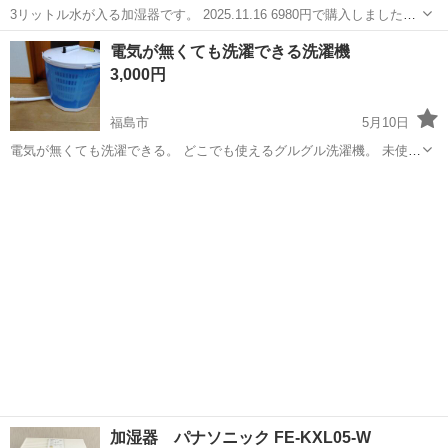
3リットル水が入る加湿器です。 2025.11.16 6980円で購入しました。
1時間使用しました。 お値下げは考えておりません。
福島
相馬市
相馬駅
季節、空調家電
新品
電気が無くても洗濯できる洗濯機
3,000円
福島市
5月10日
電気が無くても洗濯できる。 どこでも使えるグルグル洗濯機。 未使用
品です。 取扱説明書あり。 ちょっとした洗濯に便利だと思います。
福島
福島市
季節、空調家電
加湿器 パナソニック FE-KXL05-W