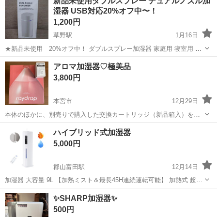
新品未使用ダブルスプレー デュアルノズル加
湿器 USB対応20%オフ中〜！
1,200円
草野駅
1月16日
★新品未使用 20%オフ中！ ダブルスプレー加湿器 家庭用 寝室用 無
音 デスクトップフォグ 車内清浄空気スプレー デュアルノズルでナノ
福島
いわき市
草野駅
季節、空調家電
ダブルス
アロマ加湿器♡極美品
ミストを生成し、静音で快適な加湿を実現するUSB加湿器 ・モデル名:
3,800円
デュアルノズル...
本宮市
12月29日
本体のほかに、別売りで購入した交換カートリッジ（新品箱入）をお
付けします 可愛いらしいピンク色です
福島
本宮市
季節、空調家電
カートリッジ
ハイブリッド式加湿器
5,000円
郡山富田駅
12月14日
加湿器 大容量 9L 【加熱ミスト＆最長45H連続運転可能】 加熱式 超音
波式 加湿器 ハイブリッド式加湿器 最大加湿量450ml/h 多重除菌 空気
福島
郡山市
郡山富田駅
季節、空調家電
除菌
✨️SHARP加湿器✨️
浄化 アロマ対応 上から給水 1～24時間切タイマー 静音 ミスト量3段
500円
階...