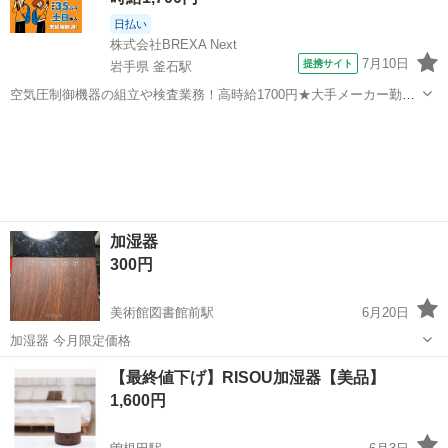
日払い
株式会社BREXA Next
7月10日
提携サイト
岩手県 釜石駅
空気圧制御機器の組立や検査業務！高時給1700円★大手メーカー勤
務！嬉しい寮費無料！ワンルーム寮完備★マイカー通勤OK＆工場敷地
岩手
釜石市
釜石駅
その他
内に無料駐車場あり★！《岩手県釜石市》 人気の工場のお仕事 ◇空気
圧制御機器（シリンダ、バルブ...
加湿器
300円
美術館図書館前駅
6月20日
加湿器 今月限定価格
福島
福島市
美術館図書館前駅
季節、空調家電
【最終値下げ】RISOU加湿器【美品】
1,600円