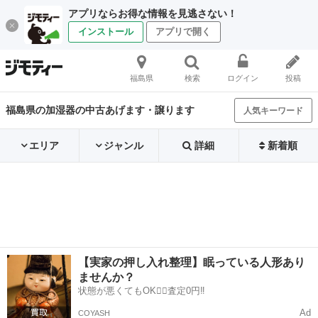
アプリならお得な情報を見逃さない！
インストール
アプリで開く
福島県
検索
ログイン
投稿
福島県の加湿器の中古あげます・譲ります
人気キーワード
エリア
ジャンル
詳細
新着順
【実家の押し入れ整理】眠っている人形あり
ませんか？
状態が悪くてもOK🙆‍♀️査定0円‼️
Ad
COYASH