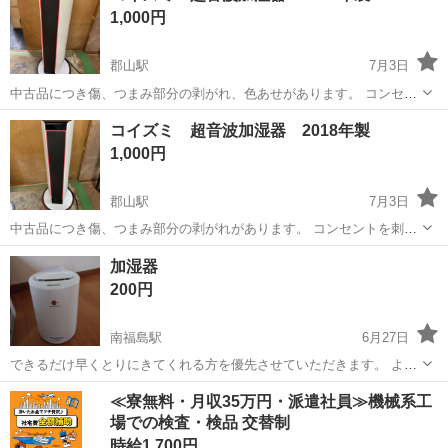
1,000円
郡山駅
7月3日
中古品につき傷、つまみ部分の剥がれ、色あせがあります。 コンセン
トを刺し電源が入ることを確認しました。 倉庫の片付けをしていま
福島
郡山市
郡山駅
季節、空調家電
コイズミ
コイズミ 超音波加湿器 2018年製
す。 片平町のの倉庫まで取りに来ていただければ、表記のお値段でお
1,000円
譲りします。 場所によ...
郡山駅
7月3日
中古品につき傷、つまみ部分の剥がれがあります。 コンセントを刺し
電源が入ることを確認しました。 倉庫の片付けをしています。 片平町
福島
郡山市
郡山駅
季節、空調家電
加湿器
のの倉庫まで取りに来ていただければ、表記のお値段でお譲りしま
200円
す。 場所によっては追...
南福島駅
6月27日
できるだけ早くとりにきてくれる方を優先させていただきます。 よろ
しくおねがいします。
福島
福島市
南福島駅
季節、空調家電
≪寮無料・月収35万円・派遣社員≫機械系工
場での検査・検品 交替制
時給1,700円