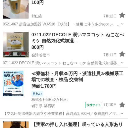
100円
郡山市
7月12日
0521-067 超音波加湿器 WJ-518 【状態】 ・使用に伴う多少のスレ、キ
ズ、落としきれない汚れなどございます ・詳細は現地でご確認くださ
福島
郡山市
季節、空調家電
現地
0711-022 DECOLE 潤いマスコット ねこなべ
い ・お値引きは出来かねますのでご了承願います ※中古品のた...
ミケ 自然気化式加湿…
800円
会津若松市
7月11日
0711-022 DECOLE 潤いマスコット ねこなべ ミケ 自然気化式加湿器
AG-43232 【状態】 ・使用に伴う多少のスレ、キズ、落としきれない
福島
会津若松市
季節、空調家電
現地
≪寮無料・月収35万円・派遣社員≫機械系工
汚れなどございます ・詳細は現地でご確認ください ・お...
場での検査・検品 交替制
時給1,700円
日払い
株式会社BREXA Next
7月10日
提携サイト
岩手県 釜石駅
【空気圧制御機器の組立や検査業務】高時給1,700円／寮費無料／マイ
カー通勤OK＆工場敷地内に無料駐車場あり 人気の工場のお仕事 ◇空
岩手
釜石市
釜石駅
その他
【実家の押し入れ整理】眠っている人形あり
気圧制御機器（シリンダ、バルブ等）の製造・組立、検査、梱包、入