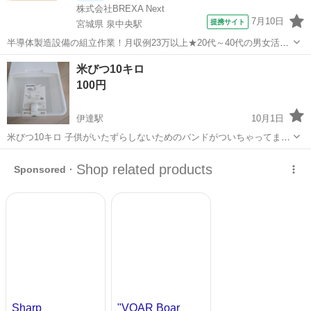
株式会社BREXA Next
7月10日
提携サイト
宮城県 泉中央駅
半導体製造設備の組立作業！月収例23万以上★20代～40代の男女活躍
中中！社会保険完備！送迎あり！◎マイカー通勤OK＆無料駐車場完
宮城
泉中央駅
その他
米びつ10キロ
備！作業着無償貸与◎食堂利用可★《宮城県黒川郡大和町》 人気の工
100円
場のお仕事 ◇半導体製造設備...
伊達駅
10月1日
米びつ10キロ 子供がいたずらしないためのバンドがついちゃってます
が 使用には問題ないと思います お取り引きは伊達市〜福島市 時間は
福島
伊達市
伊達駅
季節、空調家電
相談で よろしくお願いします！
よろしくお願いします