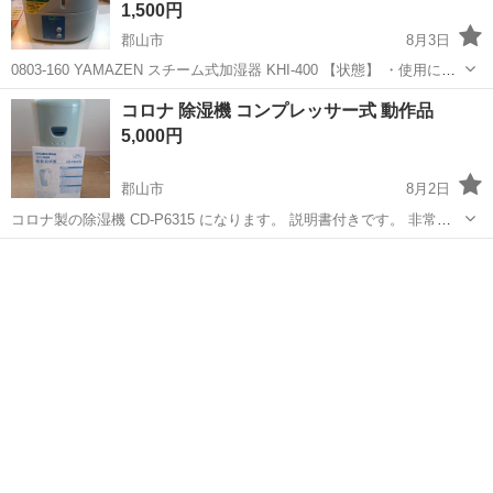
1,500円
郡山市
8月3日
0803-160 YAMAZEN スチーム式加湿器 KHI-400 【状態】 ・使用に伴
う多少のスレ、キズ、落としきれない汚れなどございます ・詳細は現
福島
郡山市
季節、空調家電
YAMAZEN
コロナ 除湿機 コンプレッサー式 動作品
地でご確認ください ・お値引きは出来かねますのでご了承願...
5,000円
郡山市
8月2日
コロナ製の除湿機 CD-P6315 になります。 説明書付きです。 非常に
パワフルで、すぐにタンクに水が溜まります。 コンプレッサー式です
福島
郡山市
季節、空調家電
除湿機
ので、電気代も安く、特に夏場の除湿能力は最高です！ 今回、冬場で
も安定して使用出来...