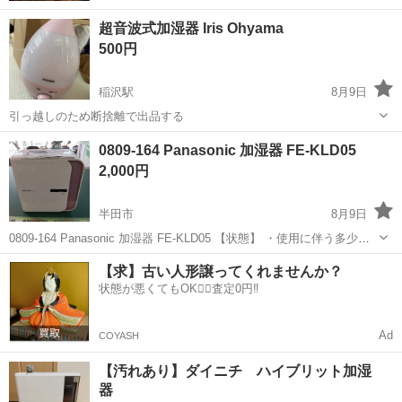
超音波式加湿器 Iris Ohyama
500円
稲沢駅
8月9日
引っ越しのため断捨離で出品する
愛知
稲沢市
稲沢駅
季節、空調家電
断捨離
0809-164 Panasonic 加湿器 FE-KLD05
2,000円
半田市
8月9日
0809-164 Panasonic 加湿器 FE-KLD05 【状態】 ・使用に伴う多少の
スレ、キズ、落としきれない汚れなどございます ・詳細は現地でご確
愛知
半田市
季節、空調家電
現地
【求】古い人形譲ってくれませんか？
認ください ・お値引きは出来かねますのでご了承願いま...
状態が悪くてもOK🙆‍♀️査定0円‼️
Ad
COYASH
【汚れあり】ダイニチ ハイブリット加湿
器