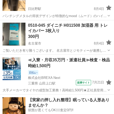
日比野駅
8月4日
パンチングメタルの筒状デザインが特徴的なmood（ムード）のハイブ
リッド式加湿器です。型番はMOD-KH1603やMOD-KH1303シリーズの
愛知
津島市
日比野駅
季節、空調家電
0510-045 ダイニチ H011508 加湿器 用 トレ
ブラック色で、ドウシシャが展開していたモデルです。加湿方式は超
イカバー 3枚入り
音波とヒーターを組...
300円
名古屋市
8月4日
ご覧いただき有り難うございます。 名古屋市とジモティーが連携して
運営しています。 粗⼤ごみ等の減量を⽬的にまだ使えるものをリユー
愛知
名古屋市
季節、空調家電
リユース
≪入寮・月収35万円・派遣社員≫検査・検品
スしています。 ★★★★★ ご自宅にある不要品を是非ジモティースポ
時給1,500円
ットへお持...
日払い
株式会社BREXA Next
7月21日
提携サイト
三重県 山田上口駅
大手メーカーでタイヤの成型加工業務！高時給1,500円★正社員登用制
度あり！ワンルーム寮完備！マイカー通勤OK！無料駐車場あり！《三
三重
伊勢市
山田上口駅
その他
【実家の押し入れ整理】眠っている人形あり
重県伊勢市》 人気の工場のお仕事 ◇タイヤの製造◇ トラック・バ
ませんか？
ス・RV車用を中心とした...
状態が悪くてもOK🙆‍♀️査定0円‼️