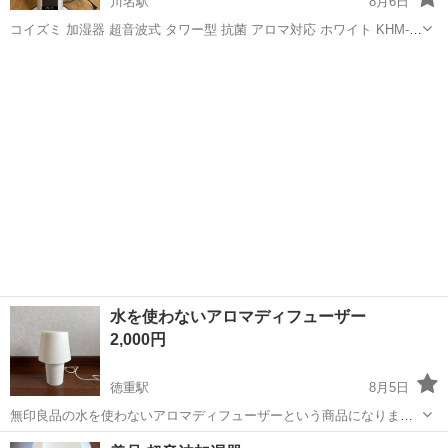
川名駅
8月6日
コイズミ 加湿器 超音波式 タワー型 抗菌 アロマ対応 ホワイト KHM-
4091/W 引越しのためお譲りします。 2019年製、動作確認済み。 新品
愛知
名古屋市
川名駅
季節、空調家電
購入した後ずっと大切に使って、紙箱も持っています。 細かな汚れや
キズがあ...
水を使わないアロマディフューザー
2,000円
徳重駅
8月5日
無印良品の水を使わないアロマディフューザーという商品になりま
す。以前、Thannのアロマオイルで数ヶ月程使用していました。
愛知
名古屋市
徳重駅
季節、空調家電