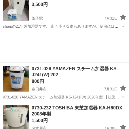
3,500円
荒子駅
7月31日
sharpの21年製加湿器です。 所々小さな傷もありますが、使用には問
題ありません。 新品フィルターが１つあります。 使用していたフィル
愛知
名古屋市
荒子駅
季節、空調家電
ター（1ヶ月ほど使用）もありますが、汚れもあるのでもし必要であれ
ばご連絡ください。 ...
0731-026 YAMAZEN スチーム加湿器 KS-
J241(W) 202…
800円
春日井市
7月31日
0731-026 YAMAZEN スチーム加湿器 KS-J241(W) 2020年製 【状態】
・使用に伴う多少のスレ、キズ、落としきれない汚れなどございます
愛知
春日井市
季節、空調家電
YAMAZEN
0730-232 TOSHIBA 東芝加湿器 KA-H60DX
・詳細は現地でご確認ください ・お値引きは出来か...
2008年製
1,500円
名古屋市
7月30日