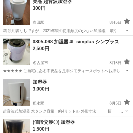
美品 超音波加湿器
アロマディフューザー
300円
春田駅
8月5日
箱 説明書なしですが、2021年製の使用頻度の少ない加湿器。 取引場
所⇒日時に寄ります ☆バッティングセンターららら千音寺店駐車場 ☆
愛知
名古屋市
春田駅
季節、空調家電
0805-068 加湿器 4L simplus シンプラス
又はバッティングセンターららら千音寺店付近の指定場所 ☆金山総合
2,500円
駅南口スタバ周辺
名古屋市
8月5日
★★★★★ ご自宅にある不要品を是非ジモティースポットへお持ち込
みしませんか？ 家電、趣味・スポーツ・レジャー用品、こども用品、
愛知
名古屋市
季節、空調家電
simplus
加湿器
衣料服飾品、生活雑貨、家具、本、CD・DVDなどが無料でまとめて持
3,000円
ち込めます！ ※詳細はこ...
稲永駅
8月5日
超音波式加湿器 水タンク容量 約4リットル 外形寸法 幅
18.5㎝ 奥行き 18.5㎝ 高さ 32.5㎝
愛知
名古屋市
稲永駅
季節、空調家電
(値段交渉〇) 加湿器
取り扱い説明書あります。中古品になりますので傷や汚れ等あります
1,500円
がご理解くだ...