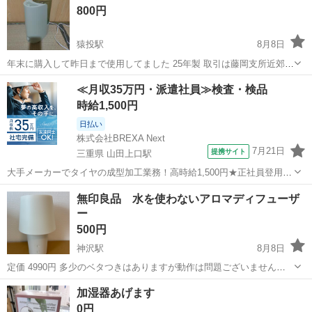
800円
猿投駅
8月8日
年末に購入して昨日まで使用してました 25年製 取引は藤岡支所近郊で
す 申し訳ありませんが 日本語分からないユーザーと 定型文はお断り
愛知
豊田市
猿投駅
季節、空調家電
スチーム
≪月収35万円・派遣社員≫検査・検品
させてください🙏
時給1,500円
日払い
株式会社BREXA Next
7月21日
提携サイト
三重県 山田上口駅
大手メーカーでタイヤの成型加工業務！高時給1,500円★正社員登用制
度あり！ワンルーム寮完備！マイカー通勤OK！無料駐車場あり！《三
三重
伊勢市
山田上口駅
その他
無印良品 水を使わないアロマディフューザ
重県伊勢市》 人気の工場のお仕事 ◇タイヤの製造◇ トラック・バ
ー
ス・RV車用を中心とした...
500円
神沢駅
8月8日
定価 4990円 多少のベタつきはありますが動作は問題ございません。
無印で購入した森林の匂いのアロマが入っているかと思います。 お引
愛知
名古屋市
神沢駅
季節、空調家電
加湿器あげます
き取り可能日時を記載の上ご連絡よろしくお願い致します。
0円