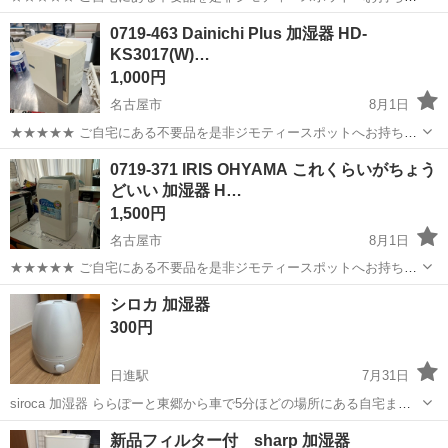
みしませんか？ 家電、趣味・スポーツ・レジャー用品、こども用品、
愛知
名古屋市
季節、空調家電
National
0719-463 Dainichi Plus 加湿器 HD-
衣料服飾品、生活雑貨、家具、本、CD・DVDなどが無料でまとめて持
KS3017(W)…
ち込めます！ ※詳細はこ...
1,000円
名古屋市
8月1日
★★★★★ ご自宅にある不要品を是非ジモティースポットへお持ち込
みしませんか？ 家電、趣味・スポーツ・レジャー用品、こども用品、
愛知
名古屋市
季節、空調家電
Dainichi
0719-371 IRIS OHYAMA これくらいがちょう
衣料服飾品、生活雑貨、家具、本、CD・DVDなどが無料でまとめて持
どいい 加湿器 H…
ち込めます！ ※詳細はこ...
1,500円
名古屋市
8月1日
★★★★★ ご自宅にある不要品を是非ジモティースポットへお持ち込
みしませんか？ 家電、趣味・スポーツ・レジャー用品、こども用品、
愛知
名古屋市
季節、空調家電
IRIS
シロカ 加湿器
衣料服飾品、生活雑貨、家具、本、CD・DVDなどが無料でまとめて持
300円
ち込めます！ ※詳細はこ...
日進駅
7月31日
siroca 加湿器 ららぽーと東郷から車で5分ほどの場所にある自宅まで
取りに来てくださる方にお譲りします 希望の時間帯とともにメッセー
愛知
愛知郡
日進駅
季節、空調家電
ららぽーと
新品フィルター付 sharp 加湿器
ジください