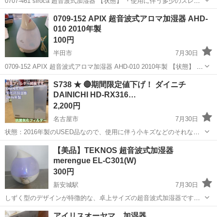
0707-461 siroca 超音波式加湿器 【状態】 ・使用に伴う多少のスレ、
キズ、落としきれない汚れなどございます ・詳細は現地でご確認くだ
愛知
半田市
季節、空調家電
現地
0709-152 APIX 超音波式アロマ加湿器 AHD-
さい ・お値引きは出来かねますのでご了承願います ※中古品の...
010 2010年製
100円
半田市
7月30日
0709-152 APIX 超音波式アロマ加湿器 AHD-010 2010年製 【状態】 ・
致命的なダメージなどはなく、まだまだ使える商品です ・詳細は現地
愛知
半田市
季節、空調家電
現地
S738 ★ 🔴期間限定値下げ！ ダイニチ
でご確認ください ・お値引きは出来かねますのでご了承...
DAINICHI HD-RX316…
2,200円
名古屋市
7月30日
状態：2016年製のUSED品なので、使用に伴う小キズなどのそれなり
の使用感は有ります。 ※加湿フィルター綺麗です。（写真参照） 動作
愛知
名古屋市
季節、空調家電
DAINICHI
【美品】TEKNOS 超音波式加湿器
確認、クリーニング済。 保証：6ヶ月 メーカー ： ダイニ...
merengue EL-C301(W)
300円
新安城駅
7月30日
しずく型のデザインが特徴的な、卓上サイズの超音波式加湿器です。
ダイヤル操作で加湿量の調整が可能です。 - メーカー: TEKNOS - 型
愛知
安城市
新安城駅
季節、空調家電
アイリスオーヤマ 加湿器