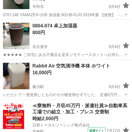
半田市
8月4日
0707-146 YAMAZEN USB 加湿器 MZUB-FL03 2019年製 【状態】 ・使
用に伴う多少のスレ、キズ、落としきれない汚れなどございます ・詳
愛知
半田市
季節、空調家電
現地
0804-074 卓上加湿器
細は現地でご確認ください ・お値引きは出来かね...
800円
名古屋市
8月4日
★★★★★ ご自宅にある不要品を是非ジモティースポットへお持ち込
みしませんか？ 家電、趣味・スポーツ・レジャー用品、こども用品、
愛知
名古屋市
季節、空調家電
現地
Rabbit Air 空気清浄機 本体 ホワイト
衣料服飾品、生活雑貨、家具、本、CD・DVDなどが無料でまとめて持
16,000円
ち込めます！ ※詳細はこ...
勝川駅
8月4日
いただいて一度使用したもののその後使用せずでした。 定価5万円の
ものになります。 ボタン音などとてもかわいい音でおしゃれです。 2
愛知
春日井市
勝川駅
季節、空調家電
≪寮無料・月収45万円・派遣社員≫自動車系
枚目にありますが、少しだけ黒くなっている箇所があります。 洗練さ
工場での組立・加工・プレス 交替制
れた曲線デザインを採用したR...
時給2,000円
日研トータルソーシング株式会社
7月17日
提携サイト
若林駅