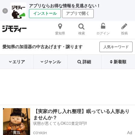
アプリならお得な情報を見逃さない！
インストール
アプリで開く
愛知県
検索
ログイン
投稿
愛知県の加湿器の中古あげます・譲ります
人気キーワード
エリア
ジャンル
詳細
新着順
【実家の押し入れ整理】眠っている人形あり
ませんか？
状態が悪くてもOK🙆‍♀️査定0円‼️
Ad
COYASH