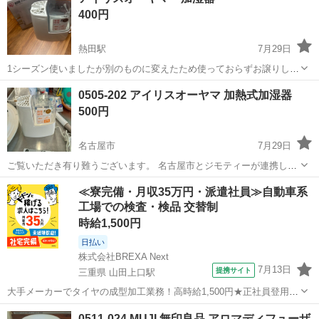
番: EL-C301(W) - 製品名: merengue - 操作方式: ダイヤル...
400円
熱田駅
7月29日
1シーズン使いましたが別のものに変えたため使っておらずお譲りしま
す。状態は良い方だと思います。 箱、取説付属
愛知
名古屋市
熱田駅
季節、空調家電
0505-202 アイリスオーヤマ 加熱式加湿器
500円
名古屋市
7月29日
ご覧いただき有り難うございます。 名古屋市とジモティーが連携して
運営しています。 粗⼤ごみ等の減量を⽬的にまだ使えるものをリユー
愛知
名古屋市
季節、空調家電
リユース
≪寮完備・月収35万円・派遣社員≫自動車系
スしています。 ★★★★★ ご自宅にある不要品を是非ジモティースポ
工場での検査・検品 交替制
ットへお持...
時給1,500円
日払い
株式会社BREXA Next
7月13日
提携サイト
三重県 山田上口駅
大手メーカーでタイヤの成型加工業務！高時給1,500円★正社員登用制
度あり！ワンルーム寮完備！マイカー通勤OK！無料駐車場あり！《三
三重
伊勢市
山田上口駅
その他
0511-024 MUJI 無印良品 アロマディフューザ