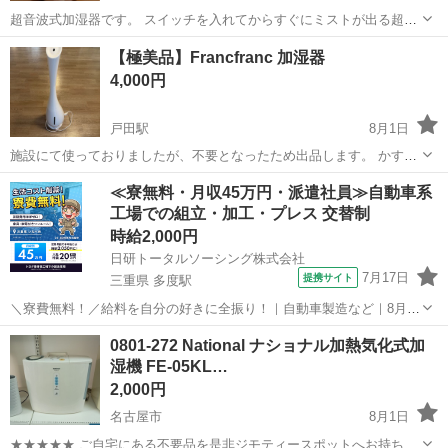
超音波式加湿器です。 ​スイッチを入れてからすぐにミストが出る超音
波式で、ヒーターを使わないため電気代が安く、触っても熱くないの
愛知
名古屋市
浄心駅
季節、空調家電
【極美品】Francfranc 加湿器
で安心・安全に使っていただけます。 インテリアに馴染みやすいシン
4,000円
プルなホワイトカラーです。 ​...
戸田駅
8月1日
施設にて使っておりましたが、不要となったため出品します。 かすり
傷ありますが、目立ちません。 動作確認済みです。 簡易清掃済みにな
愛知
名古屋市
戸田駅
季節、空調家電
≪寮無料・月収45万円・派遣社員≫自動車系
ります。 多少の値下げ交渉可能です。 よろしくお願いいたします。
工場での組立・加工・プレス 交替制
時給2,000円
日研トータルソーシング株式会社
7月17日
提携サイト
三重県 多度駅
＼寮費無料！／給料を自分の好きに全振り！｜自動車製造など｜8月入
社特典最大20万円！｜入社から半年後には時給2,050円！さらに長く働
三重
いなべ市
多度駅
その他
0801-272 National ナショナル加熱気化式加
くほど時給UP☆ トヨタ車の製造（組立・加工など） トヨタ車体各工
湿機 FE-05KL…
場でのミニバン・SUV...
2,000円
名古屋市
8月1日
★★★★★ ご自宅にある不要品を是非ジモティースポットへお持ち込