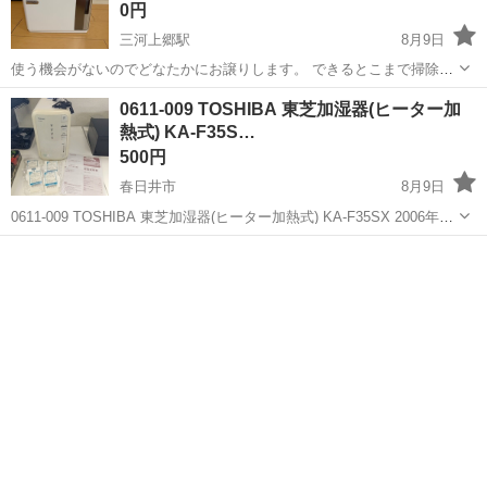
0円
三河上郷駅
8月9日
使う機会がないのでどなたかにお譲りします。 できるとこまで掃除は
しますがお写真にある青いやつはどうやったら綺麗になるのかわから
愛知
豊田市
三河上郷駅
季節、空調家電
ハイブリット
0611-009 TOSHIBA 東芝加湿器(ヒーター加
ないので汚いのはご了承下さい。 もしかしたらカビかも？なので、気
熱式) KA-F35S…
にならない方にお譲りします。 小...
500円
春日井市
8月9日
0611-009 TOSHIBA 東芝加湿器(ヒーター加熱式) KA-F35SX 2006年製
【状態】 ・使用に伴う多少のスレ、キズ、落としきれない汚れなどご
愛知
春日井市
季節、空調家電
F35
ざいます ・詳細は現地でご確認ください ・お値引...