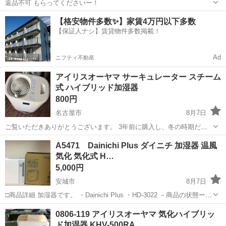
返品不可 もらってくださいー！
愛知
大府市
共和駅
季節、空調家電
【格安物件多数✨】家賃4万円以下多数
【保証人ナシ】賃貸物件多数掲載！
Ad
ニフティ不動産
アイリスオーヤマ サーキュレーター スチーム
式 ハイブリッド加湿器
800円
名古屋市
8月7日
ご覧いただきありがとうございます。 3年前に購入し、冬の時期だけ
使用していた加湿器です。 引越しのため断捨離しており、どなたかに
愛知
名古屋市
季節、空調家電
サーキュレーター
A5471 Dainichi Plus ダイニチ 加湿器 温風
お譲りできればと思います。 故障はなく、問題なくご使用いただけま
気化 気化式 H…
す。 加湿器 ハイブリッド ...
5,000円
安城市
8月7日
□商品詳細 加湿器です。 ・Dainichi Plus ・HD-3022 －商品の状態ー
やや使用感ありますが大きなダメージはありません。 長期保管品で
愛知
安城市
季節、空調家電
Dainichi
0806-119 アイリスオーヤマ 気化ハイブリッ
す。 現状渡しですのでいか...
ド加湿器 KHV-500RA…