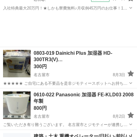
入社特典最大20万円！★しかも寮費無料♪月収例45万円のお仕事！1年
目で年収560万円も可能！あなたの手で自動車をつくりませんか？ お
愛知
豊田市
若林駅
その他
仕事について トヨタ車体各工場でのミニバン・SUV新車製造に関わる
諸作業。 【プレス】巨...
0803-019 Dainichi Plus 加湿器 HD-
300TR3(V)…
300円
名古屋市
8月3日
★★★★★ ご自宅にある不要品を是非ジモティースポットへお持ち込
みしませんか？ 家電、趣味・スポーツ・レジャー用品、こども用品、
愛知
名古屋市
季節、空調家電
Dainichi
0610-022 Panasonic 加湿器 FE-KLD03 2008
衣料服飾品、生活雑貨、家具、本、CD・DVDなどが無料でまとめて持
年製
ち込めます！ ※詳細はこ...
800円
名古屋市
8月2日
ご覧いただき有り難うございます。 名古屋市とジモティーが連携して
運営しています。 粗⼤ごみ等の減量を⽬的にまだ使えるものをリユー
愛知
名古屋市
季節、空調家電
リユース
建築・土木 重機オペレーター/日払い·前払い/
スしています。 ★★★★★ ご自宅にある不要品を是非ジモティースポ