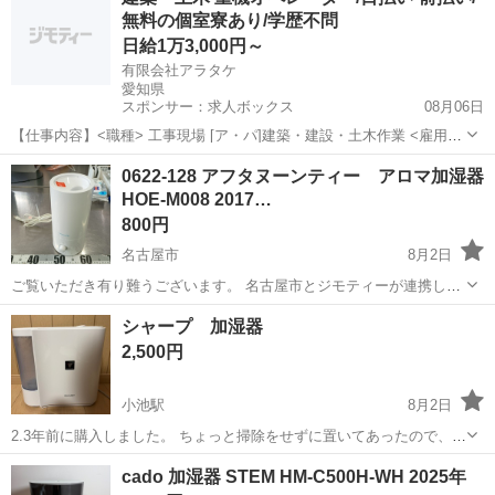
無料の個室寮あり/学歴不問
ットへお持...
日給1万3,000円～
有限会社アラタケ
愛知県
スポンサー：求人ボックス
08月06日
【仕事内容】<職種> 工事現場 [ア・パ]建築・建設・土木作業 <雇用形
態> アルバイト・パート <給与> [ア・パ]日給13,000円～ 研修期間1～
アルバイト・パート
0622-128 アフタヌーンティー アロマ加湿器
3ヵ月は日給10,000円(条件変動なし) 昇給あり 残業・出張手当あり 日
HOE-M008 2017…
払...
800円
名古屋市
8月2日
ご覧いただき有り難うございます。 名古屋市とジモティーが連携して
運営しています。 粗⼤ごみ等の減量を⽬的にまだ使えるものをリユー
愛知
名古屋市
季節、空調家電
HOE
シャープ 加湿器
スしています。 ★★★★★ ご自宅にある不要品を是非ジモティースポ
2,500円
ットへお持...
小池駅
8月2日
2.3年前に購入しました。 ちょっと掃除をせずに置いてあったので、汚
い状態なので、ご理解ある方のみお願いします！
愛知
豊橋市
小池駅
季節、空調家電
cado 加湿器 STEM HM-C500H-WH 2025年