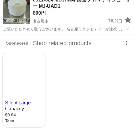
重県伊勢市》 人気の工場のお仕事 ◇タイヤの製造◇ トラック・バ
ー MJ-UAD1
ス・RV車用を中心とした...
800円
名古屋市
7月29日
ご覧いただき有り難うございます。 名古屋市とジモティーが連携して
運営しています。 粗⼤ごみ等の減量を⽬的にまだ使えるものをリユー
愛知
名古屋市
季節、空調家電
リユース
スしています。 ★★★★★ ご自宅にある不要品を是非ジモティースポ
ットへお持...