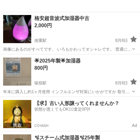
格安超音波式加湿器中古
2,000円
徳重駅
8月8日
画像にあるのがすべてです。 いろもかわってオシャレです。 普通につ
かえます。 名古屋市緑区白土 ＮＣ．ＮＲでお願いします
愛知
名古屋市
徳重駅
季節、空調家電
格安
🌟2025年製🌟加湿器
800円
猿投駅
8月8日
年末に購入し約1ヶ月使用 インフルエンザ対策にいかがですか 取引は
藤岡支所近郊 定型文お断りです
愛知
豊田市
猿投駅
季節、空調家電
支所
【求】古い人形譲ってくれませんか？
状態が悪くてもOK🙆‍♀️査定0円‼️
Ad
COYASH
🫧スチーム式加湿器🫧25年製