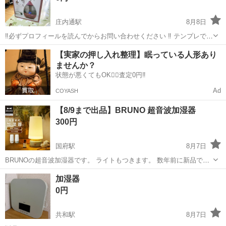
庄内通駅
8月8日
‼️必ずプロフィールを読んでからお問い合わせください ‼️ テンプレで送
ってくる人には返事しません。 自宅まで取りに来てくれる方でお願い
愛知
名古屋市
庄内通駅
季節、空調家電
アロマオイル
【実家の押し入れ整理】眠っている人形あり
します。 アロマオイルを入れたことはありません。 ‼️必ずプロフィー
ませんか？
ルを読んでか...
状態が悪くてもOK🙆‍♀️査定0円‼️
Ad
COYASH
【8/9まで出品】BRUNO 超音波加湿器
300円
国府駅
8月7日
BRUNOの超音波加湿器です。 ライトもつきます。 数年前に新品で購
入しました。 ほとんど使用していなかったため、比較的綺麗な状態で
愛知
豊川市
国府駅
季節、空調家電
加湿器
す。 よろしくお願いします。
0円
共和駅
8月7日