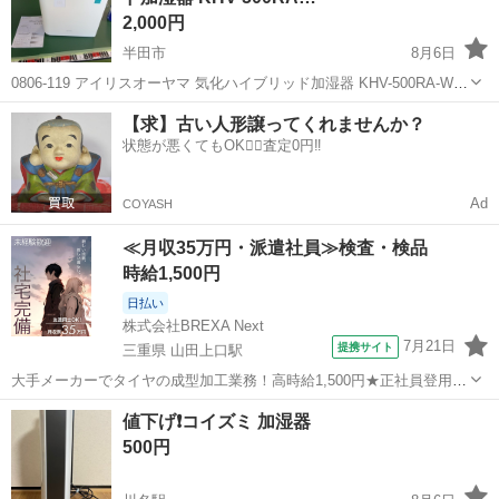
2,000円
半田市
8月6日
0806-119 アイリスオーヤマ 気化ハイブリッド加湿器 KHV-500RA-W
2021年製 【状態】 ・使用に伴う多少のスレ、キズ、落としきれない
愛知
半田市
季節、空調家電
現地
【求】古い人形譲ってくれませんか？
汚れなどございます ・詳細は現地でご確認ください ・お値...
状態が悪くてもOK🙆‍♀️査定0円‼️
Ad
COYASH
≪月収35万円・派遣社員≫検査・検品
時給1,500円
日払い
株式会社BREXA Next
7月21日
提携サイト
三重県 山田上口駅
大手メーカーでタイヤの成型加工業務！高時給1,500円★正社員登用制
度あり！ワンルーム寮完備！マイカー通勤OK！無料駐車場あり！《三
三重
伊勢市
山田上口駅
その他
値下げ❗️コイズミ 加湿器
重県伊勢市》 人気の工場のお仕事 ◇タイヤの製造◇ トラック・バ
500円
ス・RV車用を中心とした...