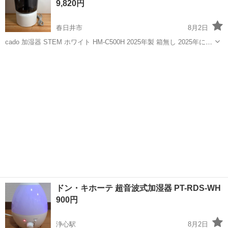
9,820円
春日井市
8月2日
cado 加湿器 STEM ホワイト HM-C500H 2025年製 箱無し 2025年に購
入。 2、3回短時間使用の極美品です。 使用感がほとんどありません。
愛知
春日井市
季節、空調家電
通電の確認はしております。 他の機能は使用時は問題なく使...
ドン・キホーテ 超音波式加湿器 PT-RDS-WH
900円
浄心駅
8月2日