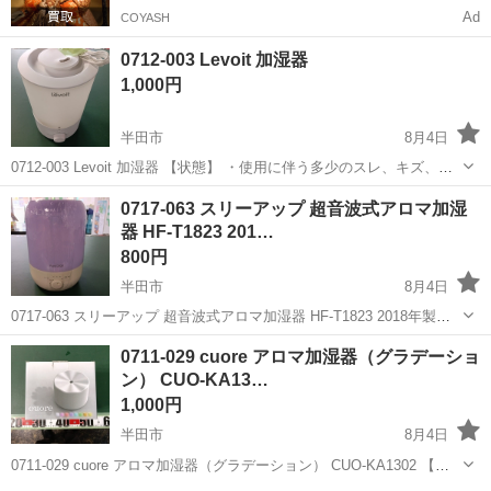
Ad
COYASH
0712-003 Levoit 加湿器
1,000円
半田市
8月4日
0712-003 Levoit 加湿器 【状態】 ・使用に伴う多少のスレ、キズ、落
としきれない汚れなどございます ・詳細は現地でご確認ください ・お
愛知
半田市
季節、空調家電
0717-063 スリーアップ 超音波式アロマ加湿
値引きは出来かねますのでご了承願います ※中古品のため、状...
器 HF-T1823 201…
800円
半田市
8月4日
0717-063 スリーアップ 超音波式アロマ加湿器 HF-T1823 2018年製
【状態】 ・使用に伴う多少のスレ、キズ、落としきれない汚れなどご
愛知
半田市
季節、空調家電
現地
0711-029 cuore アロマ加湿器（グラデーショ
ざいます ・詳細は現地でご確認ください ・お値引きは出来か...
ン） CUO-KA13…
1,000円
半田市
8月4日
0711-029 cuore アロマ加湿器（グラデーション） CUO-KA1302 【状
態】 ・使用に伴う多少のスレ、キズ、落としきれない汚れなどござい