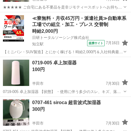
★★★★★ ご自宅にある不要品を是非ジモティースポットへお持ち込
みしませんか？ 家電、趣味・スポーツ・レジャー用品、こども用品、
愛知
名古屋市
季節、空調家電
現地
≪寮無料・月収45万円・派遣社員≫自動車系
衣料服飾品、生活雑貨、家具、本、CD・DVDなどが無料でまとめて持
工場での組立・加工・プレス 交替制
ち込めます！ ※詳細はこ...
時給2,000円
日研トータルソーシング株式会社
7月16日
提携サイト
知立駅
【ミニバン・SUV製造】とにかく稼げる！時給2,000円＆入社特典最大
20万円支給！／寮費無料＆生活備品付き／土日休み／未経験OK＆研修
愛知
刈谷市
知立駅
その他
0719-005 卓上加湿器
あり◎ ミニバン・SUV製造 トヨタ車体各工場でのミニバン・SUV新
100円
車製造に関わる諸作...
半田市
7月30日
0719-005 卓上加湿器 【状態】 ・使用に伴う多少のスレ、キズ、落と
しきれない汚れなどございます ・詳細は現地でご確認ください ・お値
愛知
半田市
季節、空調家電
現地
0707-461 siroca 超音波式加湿器
引きは出来かねますのでご了承願います ※中古品のため、状態につい
300円
て...
半田市
7月30日