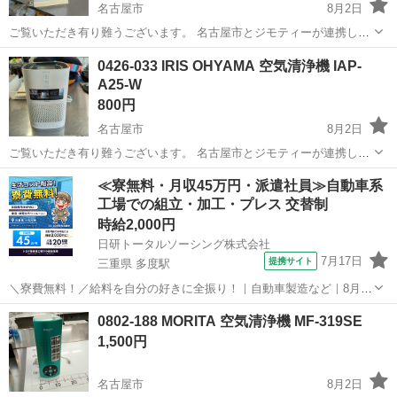
名古屋市
8月2日
ご覧いただき有り難うございます。 名古屋市とジモティーが連携して
運営しています。 粗⼤ごみ等の減量を⽬的にまだ使えるものをリユー
愛知
名古屋市
季節、空調家電
リユース
0426-033 IRIS OHYAMA 空気清浄機 IAP-
スしています。 ★★★★★ ご自宅にある不要品を是非ジモティースポ
A25-W
ットへお持...
800円
名古屋市
8月2日
ご覧いただき有り難うございます。 名古屋市とジモティーが連携して
運営しています。 粗⼤ごみ等の減量を⽬的にまだ使えるものをリユー
愛知
名古屋市
季節、空調家電
リユース
≪寮無料・月収45万円・派遣社員≫自動車系
スしています。 ★★★★★ ご自宅にある不要品を是非ジモティースポ
工場での組立・加工・プレス 交替制
ットへお持...
時給2,000円
日研トータルソーシング株式会社
7月17日
提携サイト
三重県 多度駅
＼寮費無料！／給料を自分の好きに全振り！｜自動車製造など｜8月入
社特典最大20万円！｜入社から半年後には時給2,050円！さらに長く働
三重
いなべ市
多度駅
その他
0802-188 MORITA 空気清浄機 MF-319SE
くほど時給UP☆ トヨタ車の製造（組立・加工など） トヨタ車体各工
1,500円
場でのミニバン・SUV...
名古屋市
8月2日