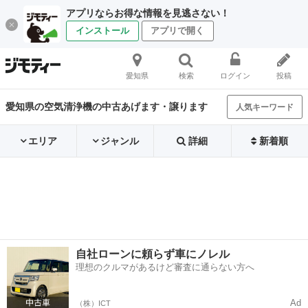
アプリならお得な情報を見逃さない！
インストール
アプリで開く
愛知県
検索
ログイン
投稿
愛知県の空気清浄機の中古あげます・譲ります
人気キーワード
エリア
ジャンル
詳細
新着順
自社ローンに頼らず車にノレル
理想のクルマがあるけど審査に通らない方へ
Ad
（株）ICT