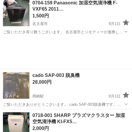
0704-159 Panasonic 加湿空気清浄機 F-
感あります。現状渡しです。
VXF65 2011…
1,500円
名古屋市
8月1日
ご覧いただき有り難うございます。 名古屋市とジモティーが連携して
運営しています。 粗⼤ごみ等の減量を⽬的にまだ使えるものをリユー
愛知
名古屋市
季節、空調家電
リユース
スしています。 ★★★★★ ご自宅にある不要品を是非ジモティースポ
ットへお持...
cado SAP-003 脱臭機
28,000円
岡崎駅
8月1日
ご覧いただきありがとうございます。 cado SAP-003脱臭機です。
【脱臭力が持続するSAP003の仕組み】 空気清浄機はフィルターでニ
愛知
岡崎市
岡崎駅
季節、空調家電
cado
0718-001 SHARP プラズマクラスター 加湿
オイ物質を吸着・除去するとともに、集塵フィルターでホコリや菌・
空気清浄機 KI-FX5…
ウィルス・花粉な...
2,000円