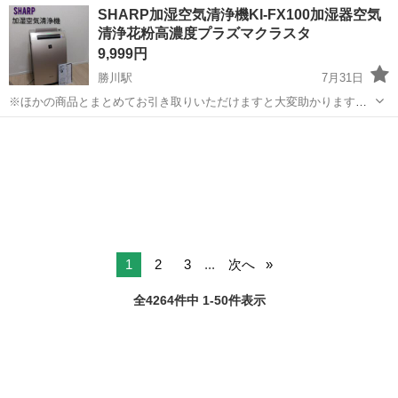
三重
伊勢市
山田上口駅
その他
SHARP加湿空気清浄機KI-FX100加湿器空気
重県伊勢市》 人気の工場のお仕事 ◇タイヤの製造◇ トラック・バ
清浄花粉高濃度プラズマクラスタ
ス・RV車用を中心とした...
9,999円
勝川駅
7月31日
※ほかの商品とまとめてお引き取りいただけますと大変助かります。
商品は写真の本体のみになります。 ☑️size 横幅cm 奥行きcm 高さ
愛知
春日井市
勝川駅
季節、空調家電
空気
cm ☑️状態 特に目立つ傷汚れ等はないかと思います。 多少の細かな傷
はござ...
1
2
3
...
次へ
全4264件中 1-50件表示