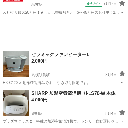
7月17日
提携サイト
若林駅
入社特典最大20万円！★しかも寮費無料♪月収例45万円のお仕事！1年
目で年収560万円も可能！あなたの手で自動車をつくりませんか？ お
愛知
豊田市
若林駅
その他
仕事について トヨタ車体各工場でのミニバン・SUV新車製造に関わる
諸作業。 【プレス】巨...
セラミックファンヒーター1
2,000円
高横須賀駅
8月4日
HX-C120-w 動作確認済みです。 引き取り限定です。
愛知
東海市
高横須賀駅
季節、空調家電
SHARP 加湿空気清浄機 KI-LS70-W 本体
セラミックファンヒーター
4,000円
豊明駅
8月4日
プラズマクラスター搭載の加湿空気清浄機で、センサー自動運転やパ
ワフルショット機能を備えたモデルです。 - ブランド: SHARP - 型番: