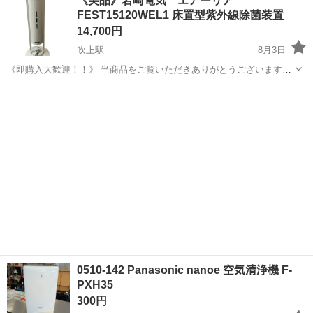
《美品》岩崎電気 エアーリア
ホコリなどの付着を抑えながら 花粉や微小な粒子まで素早く集めま
FEST15120WEL1 床置型紫外線除菌装置
す。 ■スリム...
14,700円
吹上駅
8月3日
《即購入大歓迎！！》 当商品をご覧いただきありがとうございます！
■アイテム■ 《美品》岩崎電気 エアーリア FEST15120WEL1 床置
愛知
名古屋市
吹上駅
季節、空調家電
型紫外線除菌装置 ■状態■ 使用による若干の汚れやキズがございま
す。 まだま...
0510-142 Panasonic nanoe 空気清浄機 F-
PXH35
300円