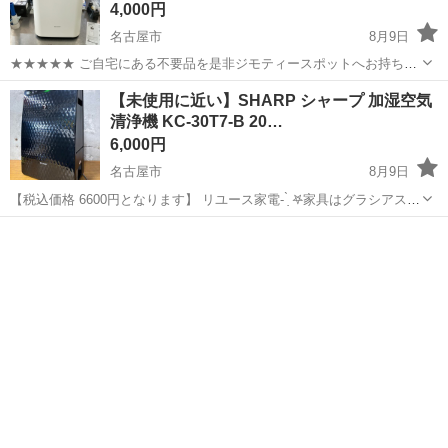
4,000円
名古屋市
8月9日
★★★★★ ご自宅にある不要品を是非ジモティースポットへお持ち込
みしませんか？ 家電、趣味・スポーツ・レジャー用品、こども用品、
愛知
名古屋市
季節、空調家電
現地
【未使用に近い】SHARP シャープ 加湿空気
衣料服飾品、生活雑貨、家具、本、CD・DVDなどが無料でまとめて持
清浄機 KC-30T7-B 20…
ち込めます！ ※詳細はこ...
6,000円
名古屋市
8月9日
【税込価格 6600円となります】 リユース家電- ̗̀ 𖤐家具はグラシアスに
GO✰*。 動作確認ずみ 写真に写る物のみ。 傷汚れは中古品ですのでご
愛知
名古屋市
季節、空調家電
プラズマクラスター
ざいますが個人的に見てそこまでの傷や汚れはございません。 詳しく
はお写真...