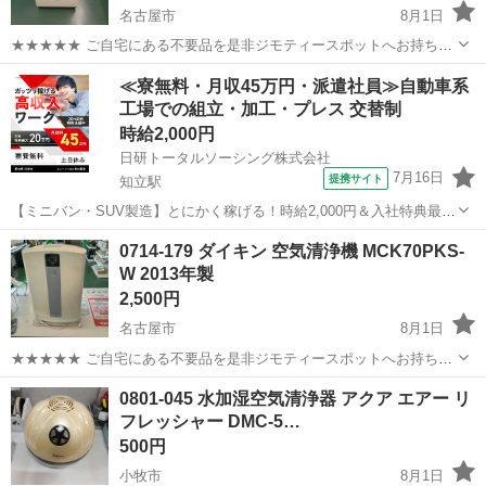
名古屋市
8月1日
★★★★★ ご自宅にある不要品を是非ジモティースポットへお持ち込
みしませんか？ 家電、趣味・スポーツ・レジャー用品、こども用品、
愛知
名古屋市
季節、空調家電
プラズマクラスター
≪寮無料・月収45万円・派遣社員≫自動車系
衣料服飾品、生活雑貨、家具、本、CD・DVDなどが無料でまとめて持
工場での組立・加工・プレス 交替制
ち込めます！ ※詳細はこ...
時給2,000円
日研トータルソーシング株式会社
7月16日
提携サイト
知立駅
【ミニバン・SUV製造】とにかく稼げる！時給2,000円＆入社特典最大
20万円支給！／寮費無料＆生活備品付き／土日休み／未経験OK＆研修
愛知
刈谷市
知立駅
その他
0714-179 ダイキン 空気清浄機 MCK70PKS-
あり◎ ミニバン・SUV製造 トヨタ車体各工場でのミニバン・SUV新
W 2013年製
車製造に関わる諸作...
2,500円
名古屋市
8月1日
★★★★★ ご自宅にある不要品を是非ジモティースポットへお持ち込
みしませんか？ 家電、趣味・スポーツ・レジャー用品、こども用品、
愛知
名古屋市
季節、空調家電
MCK
0801-045 水加湿空気清浄器 アクア エアー リ
衣料服飾品、生活雑貨、家具、本、CD・DVDなどが無料でまとめて持
フレッシャー DMC-5…
ち込めます！ ※詳細はこ...
500円
小牧市
8月1日