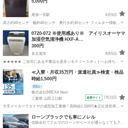
5,000円
尾張一宮駅
8月5日
高さ約60センチ 幅約40センチ 奥行き約30センチ フィルター掃除が
こまめにできる方がいいかと思います。 中古のため、小傷等あり 問題
愛知
一宮市
尾張一宮駅
季節、空調家電
0720-072 ※使用感あり※ アイリスオーヤマ
なく使えます。 ノークレームノーリターンでお願いいたします。
加湿空気清浄機 HXF-A…
300円
名古屋市
8月5日
★★★★★ ご自宅にある不要品を是非ジモティースポットへお持ち込
みしませんか？ 家電、趣味・スポーツ・レジャー用品、こども用品、
愛知
名古屋市
季節、空調家電
アイリスオーヤマ
≪入寮・月収35万円・派遣社員≫検査・検品
衣料服飾品、生活雑貨、家具、本、CD・DVDなどが無料でまとめて持
時給1,500円
ち込めます！ ※詳細はこ...
日払い
株式会社BREXA Next
7月21日
提携サイト
三重県 山田上口駅
大手メーカーでタイヤの成型加工業務！高時給1,500円★正社員登用制
度あり！ワンルーム寮完備！マイカー通勤OK！無料駐車場あり！《三
三重
伊勢市
山田上口駅
その他
ローンブラックでも車にノレル
重県伊勢市》 人気の工場のお仕事 ◇タイヤの製造◇ トラック・バ
信販会社でクルマのローンやリースが通らなくてもクル
ス・RV車用を中心とした...
マをご利用いただけるサービスがあります！