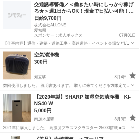
愛知
豊明市
豊明駅
季節、空調家電
交通誘導警備／＜働きたい時にしっかり稼げ
KI-LS70-W - カラー: ホワイト - 製造年: 2022年 - 機能:...
る★＞週1日からOK！現金で日払い可能！…
日給9,700円
株式会社ALLONE
愛知県
スポンサー：求人ボックス
07月01日
【仕事内容】通信・建築・道路工事・高速道路・イベント会場など!/
閑散期なしで安定収入 常に現場あり! <主な業務内容> 歩行者や車両の
アルバイト・パート
空気清浄機
誘導を行い、 交通渋滞や事故を未然に防ぐお仕事です。 地域の“安
300円
全”を守る、やりがいあるポジシ...
知立駅
8月4日
数回使用しました。 説明書あります。 取りに来てくださる方限定でお
願いします。
愛知
知立市
知立駅
季節、空調家電
【2020年製】SHARP 加湿空気清浄機 KI-
NS40-W
5,000円
南加木屋駅
8月3日
2021年に購入しました。 高濃度プラズマクラスター 25000搭載 ■スピ
ード循環気流 ＆背面ワイド吸引 プラズマクラスターで静電気を抑え、
愛知
東海市
南加木屋駅
季節、空調家電
SHARP