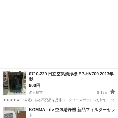
みしませんか？ 家電、趣味・スポーツ・レジャー用品、こども用品、
愛知
名古屋市
季節、空調家電
現地
衣料服飾品、生活雑貨、家具、本、CD・DVDなどが無料でまとめて持
ち込めます！ ※詳細はこ...
0710-220 日立空気清浄機 EP-HV700 2013年
製
800円
名古屋市
8月5日
★★★★★ ご自宅にある不要品を是非ジモティースポットへお持ち込
みしませんか？ 家電、趣味・スポーツ・レジャー用品、こども用品、
愛知
名古屋市
季節、空調家電
現地
KOMMA Löv 空気清浄機 新品フィルターセッ
衣料服飾品、生活雑貨、家具、本、CD・DVDなどが無料でまとめて持
ト
ち込めます！ ※詳細はこ...