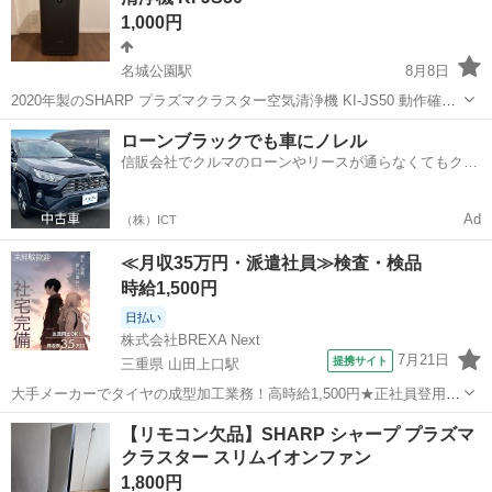
1,000円
名城公園駅
8月8日
2020年製のSHARP プラズマクラスター空気清浄機 KI-JS50 動作確認
済みです。 動作しますがフィルターやイオン発生ユニットの交換が必
愛知
名古屋市
名城公園駅
季節、空調家電
ローンブラックでも車にノレル
要です。 完璧なものをお探しの方はご遠慮下さい。 外観には傷や使用
信販会社でクルマのローンやリースが通らなくてもクル
プラズマクラスター
感がありま...
マをご利用いただけるサービスがあります！
Ad
（株）ICT
≪月収35万円・派遣社員≫検査・検品
時給1,500円
日払い
株式会社BREXA Next
7月21日
提携サイト
三重県 山田上口駅
大手メーカーでタイヤの成型加工業務！高時給1,500円★正社員登用制
度あり！ワンルーム寮完備！マイカー通勤OK！無料駐車場あり！《三
三重
伊勢市
山田上口駅
その他
【リモコン欠品】SHARP シャープ プラズマ
重県伊勢市》 人気の工場のお仕事 ◇タイヤの製造◇ トラック・バ
クラスター スリムイオンファン
ス・RV車用を中心とした...
1,800円