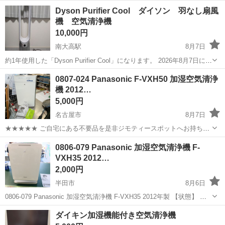
愛知
名古屋市
日比野駅
季節、空調家電
Dyson Purifier Cool ダイソン 羽なし扇風
機 空気清浄機
10,000円
南大高駅
8月7日
約1年使用した「Dyson Purifier Cool」になります。 2026年8月7日に動
作確認済み。 商品情報および受け渡し場所・日時・支払方法の条件を
愛知
名古屋市
南大高駅
季節、空調家電
0807-024 Panasonic F-VXH50 加湿空気清浄
ご確認のうえ、ご希望の方はご連絡ください。 【商品情報】 ...
機 2012…
5,000円
名古屋市
8月7日
★★★★★ ご自宅にある不要品を是非ジモティースポットへお持ち込
みしませんか？ 家電、趣味・スポーツ・レジャー用品、こども用品、
愛知
名古屋市
季節、空調家電
VXH
0806-079 Panasonic 加湿空気清浄機 F-
衣料服飾品、生活雑貨、家具、本、CD・DVDなどが無料でまとめて持
VXH35 2012…
ち込めます！ ※詳細はこ...
2,000円
半田市
8月6日
0806-079 Panasonic 加湿空気清浄機 F-VXH35 2012年製 【状態】 ・
使用に伴う多少のスレ、キズ、落としきれない汚れなどございます ・
愛知
半田市
季節、空調家電
VXH
ダイキン加湿機能付き空気清浄機
詳細は現地でご確認ください ・お値引きは出来かね...