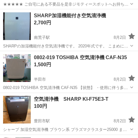
★★★★★ ご自宅にある不要品を是非ジモティースポットへお持ち込
みしませんか？ 家電、趣味・スポーツ・レジャー用品、こども用品、
愛知
名古屋市
季節、空調家電
MORITA
SHARP加湿機能付き空気清浄機
衣料服飾品、生活雑貨、家具、本、CD・DVDなどが無料でまとめて持
2,700円
ち込めます！ ※詳細はこ...
南荒子駅
8月2日
SHARPの加湿機能付き空気清浄機です。 2020年式です。 こまめに掃
除してましたので綺麗な方だと思います。 取扱説明書有ります。 投稿
愛知
名古屋市
南荒子駅
季節、空調家電
0802-019 TOSHIBA 空気清浄機 CAF-N35
するにあたり、エアーでフィルターを吹いて掃除しました。各部も拭
1,500円
いておきました。
半田市
8月2日
0802-019 TOSHIBA 空気清浄機 CAF-N35 【状態】 ・使用に伴う多少
のスレ、キズ、落としきれない汚れなどございます ・詳細は現地でご
愛知
半田市
季節、空調家電
現地
空気清浄機 SHARP KI-F75E3-T
確認ください ・お値引きは出来かねますのでご了承願います...
100円
豊田市駅
8月2日
シャープ 加湿空気清浄機 ブラウン系 プラズマクラスター25000 まだ
動きますが、ユニット交換の表示がされます。 キズ、ホコリなど使用
愛知
豊田市
豊田市駅
季節、空調家電
SHARP