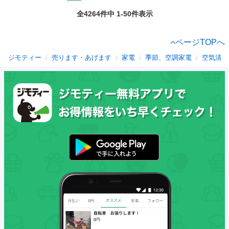
全4264件中 1-50件表示
ページTOPへ
ジモティー
売ります・あげます
家電
季節、空調家電
空気清浄