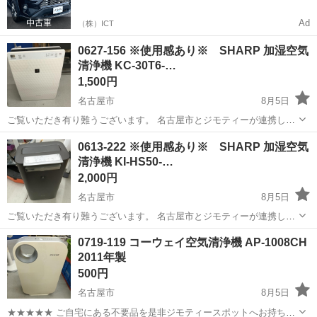
Ad
（株）ICT
0627-156 ※使用感あり※ SHARP 加湿空気
清浄機 KC-30T6-…
1,500円
名古屋市
8月5日
ご覧いただき有り難うございます。 名古屋市とジモティーが連携して
運営しています。 粗⼤ごみ等の減量を⽬的にまだ使えるものをリユー
愛知
名古屋市
季節、空調家電
リユース
0613-222 ※使用感あり※ SHARP 加湿空気
スしています。 ★★★★★ ご自宅にある不要品を是非ジモティースポ
清浄機 KI-HS50-…
ットへお持ち込...
2,000円
名古屋市
8月5日
ご覧いただき有り難うございます。 名古屋市とジモティーが連携して
運営しています。 粗⼤ごみ等の減量を⽬的にまだ使えるものをリユー
愛知
名古屋市
季節、空調家電
リユース
0719-119 コーウェイ空気清浄機 AP-1008CH
スしています。 ★★★★★ ご自宅にある不要品を是非ジモティースポ
2011年製
ットへお持ち込...
500円
名古屋市
8月5日
★★★★★ ご自宅にある不要品を是非ジモティースポットへお持ち込