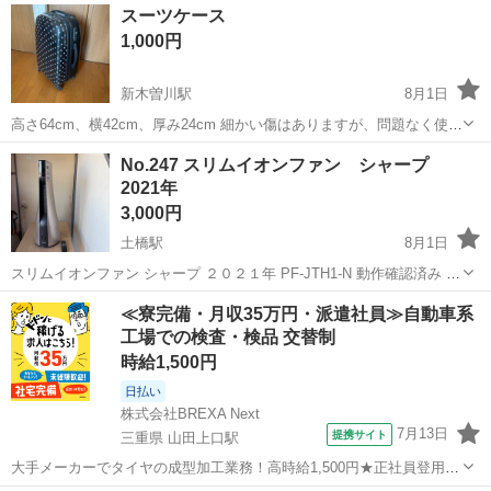
愛知
刈谷市
刈谷駅
季節、空調家電
スーツケース
1,000円
新木曽川駅
8月1日
高さ64cm、横42cm、厚み24cm 細かい傷はありますが、問題なく使用
できます。 旅行に使用したことはありません。一人暮らし先⇔実家の
愛知
一宮市
新木曽川駅
季節、空調家電
空調
No.247 スリムイオンファン シャープ
荷物(主に服)入れ替えのために使っていました。 鍵の数字がわかりま
2021年
せん。 2年使用し...
3,000円
土橋駅
8月1日
スリムイオンファン シャープ ２０２１年 PF-JTH1-N 動作確認済み 取
り扱い説明書なし 箱あり クリーニングしてません きれいです 高さ73
愛知
豊田市
土橋駅
季節、空調家電
シャープ
≪寮完備・月収35万円・派遣社員≫自動車系
工場での検査・検品 交替制
時給1,500円
日払い
株式会社BREXA Next
7月13日
提携サイト
三重県 山田上口駅
大手メーカーでタイヤの成型加工業務！高時給1,500円★正社員登用制
度あり！ワンルーム寮完備！マイカー通勤OK！無料駐車場あり！《三