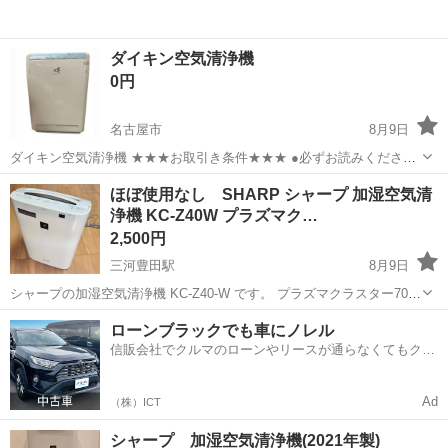
ダイキン空気清浄機
0円
名古屋市
8月9日
ダイキン空気清浄機 ★★★お取引き条件★★★ ●必ずお読みください
● マナーの悪い方多いです。 以下のルールを守ってくださる方のみの
愛知
名古屋市
季節、空調家電
ほぼ使用なし SHARP シャープ 加湿空気清
お取引きとさせていただきます。 ●受け渡し指定住所です 名古屋商科
浄機 KC-Z40W プラズマク…
大学 丸の内キャンパスタ...
2,500円
三河豊田駅
8月9日
シャープの加湿空気清浄機 KC-Z40-W です。 プラズマクラスター7000
搭載モデルで、空気清浄と加湿の両方に対応しています。 通電確認済
愛知
豊田市
三河豊田駅
季節、空調家電
ローンブラックでも車にノレル
みです。 湿度表示、運転切替も問題ありません。 ほぼ使わないまま、
信販会社でクルマのローンやリースが通らなくてもクル
清掃後に箱に...
マをご利用いただけるサービスがあります！
Ad
（株）ICT
シャープ 加湿空気清浄機(2021年製)