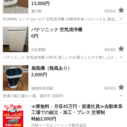
13,000円
勝川駅
8月5日
KOMMA コンマ Löv ロブ 空気清浄機 14畳用本体＋クレードル 新品未
開封 専用フィルター 総額42,000円程で購入 動作確認済み 使用期間は
愛知
春日井市
勝川駅
季節、空調家電
新品
パナソニック 空気清浄機
半年程。 目立つような傷や汚れ等ございませんが、中古品であること
0円
を...
日比野駅
8月4日
パナソニック 空気清浄機 13年式 新しいのを購入したので差し上げま
す。 津島まできるだけ早くとりにきてくれる方を 優先させていただき
愛知
津島市
日比野駅
季節、空調家電
扇風機（熱風あり）
ます。 値段交渉〇 よろしくおねがいします。
2,000円
瑞穂区役所駅
8月4日
普通の風と暖かい風、選択可 2000円
愛知
名古屋市
瑞穂区役所駅
季節、空調家電
≪寮無料・月収45万円・派遣社員≫自動車系
工場での組立・加工・プレス 交替制
時給2,000円
日研トータルソーシング株式会社