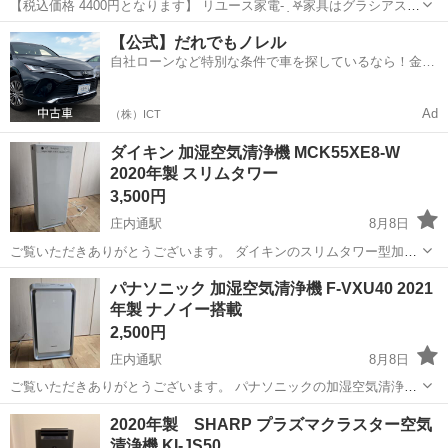
【税込価格 4400円となります】 リユース家電- ̗̀ 𖤐家具はグラシアスに
GO✰*。 動作確認ずみ 写真に写る物のみ。 傷汚れは中古品ですのでご
愛知
名古屋市
季節、空調家電
【公式】だれでもノレル
ざいますが個人的に見てそこまでの傷や汚れはございません。 詳しく
自社ローンなど特別な条件で車を探しているなら！金利
はお写真...
0%で車をご提供、ノレル独自与信システム。
Ad
（株）ICT
ダイキン 加湿空気清浄機 MCK55XE8-W
2020年製 スリムタワー
3,500円
庄内通駅
8月8日
ご覧いただきありがとうございます。 ダイキンのスリムタワー型加湿
空気清浄機「MCK55XE8-W」です。 ​【主な特徴】 ・スリムデザイ
愛知
名古屋市
庄内通駅
季節、空調家電
MCK
パナソニック 加湿空気清浄機 F-VXU40 2021
ン：幅27cmと非常にコンパクトで、リビングの隙間や寝室にもスッキ
年製 ナノイー搭載
リ置けます。 ・ス...
2,500円
庄内通駅
8月8日
ご覧いただきありがとうございます。 パナソニックの加湿空気清浄機
2021年製です ​【商品仕様】 ・メーカー：Panasonic（パナソニック）
愛知
名古屋市
庄内通駅
季節、空調家電
2020年製 SHARP プラズマクラスター空気
・型番：F-VXU40 ・年式：2021年製 ・ナノイー搭載（お肌や髪の...
清浄機 KI-JS50