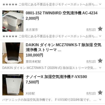
★★★★★ ご自宅にある不要品を是非ジモティースポットへお持ち込
みしませんか？ 家電、趣味・スポーツ・レジャー用品、こども用品、
愛知
小牧市
季節、空調家電
DMC
0801-152 TWINBIRD 空気清浄機 AC-4234
衣料服飾品、生活雑貨、家具、本、CD・DVDなどが無料でまとめて持
2,000円
ち込めます！ ※詳細はこ...
名古屋市
8月1日
★★★★★ ご自宅にある不要品を是非ジモティースポットへお持ち込
みしませんか？ 家電、趣味・スポーツ・レジャー用品、こども用品、
愛知
名古屋市
季節、空調家電
DAIKIN ダイキン MCZ70WKS-T 除加湿 空気
衣料服飾品、生活雑貨、家具、本、CD・DVDなどが無料でまとめて持
清浄機 ストリーマ …
ち込めます！ ※詳細はこ...
100,000円
豊田本町駅
8月1日
DAIKIN ダイキン MCZ70WKS-T (2020年式) 除加湿ストリーマ空気清
浄機です。 状態 ・未使用長期保管品です。 （未使用品につき、動作
愛知
名古屋市
豊田本町駅
季節、空調家電
ナノイーX 加湿空気清浄機 F-VXS90
確認はしておりませんが、通電の確認のみ行っております。 販売店
うるるとさらら
7,500円
で...
刈谷駅
8月1日
パナソニックの加湿空気清浄機です。 F-VXS90で2019年製です。 ナ
ノイーx。当時の最上位モデルです。 よろしくお願いします。