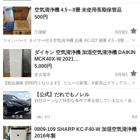
空気清浄機 4.5～8畳 未使用長期保管品
500円
江南駅
8月9日
ツインバード タイマー付き空気清浄機 品番 AC-227 摘要 4.5～8畳 付
属品 交換フィルター 壁掛け用取付ネジ 取扱説明書 未使用のまま長
愛知
江南市
江南駅
季節、空調家電
レトロ
ダイキン 空気清浄機 加湿空気清浄機 DAIKIN
期保管されていた電化製品です。 通電と排気の確認は致しました。
MCK40X-W 2021…
花粉症の対...
5,000円
名古屋市
8月9日
【税込価格 5500円となります】 リユース家電- ̗̀ 𖤐家具はグラシアスに
GO✰*。 動作確認ずみ 写真に写る物のみ。 傷汚れは中古品ですのでご
愛知
名古屋市
季節、空調家電
MCK
【公式】だれでもノレル
ざいますが個人的に見てそこまでの傷や汚れはございません。 詳しく
自社ローンなど特別な条件で車を探しているなら！金利
はお写真...
0%で車をご提供、ノレル独自与信システム。
Ad
（株）ICT
0809-109 SHARP KC-F40-W 加湿空気清浄機
2016年製