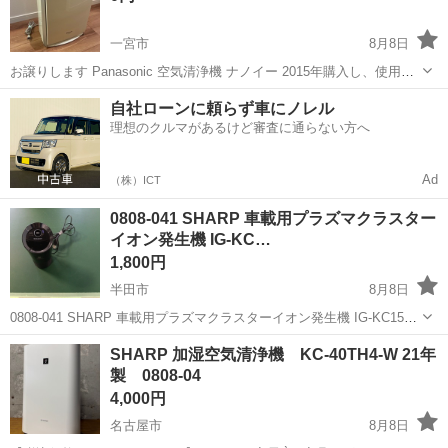
一宮市
8月8日
お譲りします Panasonic 空気清浄機 ナノイー 2015年購入し、使用回
数は少なめです 綺麗に使っていましたし、清掃済です まだまだ使用い
愛知
一宮市
季節、空調家電
自社ローンに頼らず車にノレル
ただけます
理想のクルマがあるけど審査に通らない方へ
Ad
（株）ICT
0808-041 SHARP 車載用プラズマクラスター
イオン発生機 IG-KC…
1,800円
半田市
8月8日
0808-041 SHARP 車載用プラズマクラスターイオン発生機 IG-KC15
【状態】 ・使用に伴う多少のスレ、キズ、落としきれない汚れなどご
愛知
半田市
季節、空調家電
現地
SHARP 加湿空気清浄機 KC-40TH4-W 21年
ざいます ・詳細は現地でご確認ください ・お値引きは出来かね...
製 0808-04
4,000円
名古屋市
8月8日