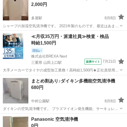
2,000円
多屋駅
8月8日
シャープの加湿空気清浄機です。 2021年製のものです、最近はあまり
使っておりませんのでよろしければお使いいただきたく思っておりま
愛知
常滑市
多屋駅
季節、空調家電
≪月収35万円・派遣社員≫検査・検品
す。 あくまでも中古品ですので、ご理解の上お取引いただければと思
時給1,500円
っております。 よろしくお願...
日払い
株式会社BREXA Next
7月21日
提携サイト
三重県 山田上口駅
大手メーカーでタイヤの成型加工業務！高時給1,500円★正社員登用制
度あり！ワンルーム寮完備！マイカー通勤OK！無料駐車場あり！《三
三重
伊勢市
山田上口駅
その他
まとめ割あり♪ダイキン多機能空気清浄機
重県伊勢市》 人気の工場のお仕事 ◇タイヤの製造◇ トラック・バ
680円
ス・RV車用を中心とした...
中村公園駅
8月8日
ダイキンの空気清浄機です。 プラズマイオン発生機能、サーキュレー
ター機能、加湿機能付き。 そんなに使用していないものですが、保管
愛知
名古屋市
中村公園駅
季節、空調家電
Panasonic 空気清浄機
中に付いたキズや汚れあります。 2014年製ですが動作確認済みで、ま
0円
だ使えるものなのでお譲りしま...