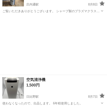
庄内通駅
8月8日
​ご覧いただきありがとうございます。 シャープ製のプラズマクラスタ
ースリムイオンファンです。 ​■ 商品内容 ​メーカー： SHARP（シャー
愛知
名古屋市
庄内通駅
季節、空調家電
プ） ​商品名： プラズマクラスタースリムイオンファン ​型番： PF-
HTC...
空気清浄機
1,500円
日比野駅
8月7日
使わなくなったので、出品します。 6年程使用しました。