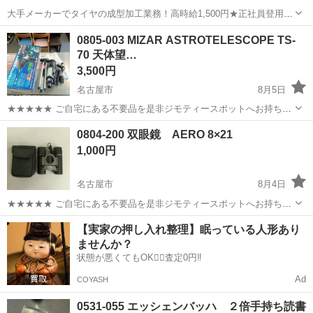
大手メーカーでタイヤの成型加工業務！高時給1,500円★正社員登用制
度あり！ワンルーム寮完備！マイカー通勤OK！無料駐車場あり！《三
三重
伊勢市
山田上口駅
その他
0805-003 MIZAR ASTROTELESCOPE TS-
重県伊勢市》 人気の工場のお仕事 ◇タイヤの製造◇ トラック・バ
70 天体望…
ス・RV車用を中心とした...
3,500円
名古屋市
8月5日
★★★★★ ご自宅にある不要品を是非ジモティースポットへお持ち込
みしませんか？ 家電、趣味・スポーツ・レジャー用品、こども用品、
愛知
名古屋市
望遠鏡、顕微鏡
MIZAR
0804-200 双眼鏡 AERO 8×21
衣料服飾品、生活雑貨、家具、本、CD・DVDなどが無料でまとめて持
1,000円
ち込めます！ ※詳細はこ...
名古屋市
8月4日
★★★★★ ご自宅にある不要品を是非ジモティースポットへお持ち込
みしませんか？ 家電、趣味・スポーツ・レジャー用品、こども用品、
愛知
名古屋市
望遠鏡、顕微鏡
AERO
【実家の押し入れ整理】眠っている人形あり
衣料服飾品、生活雑貨、家具、本、CD・DVDなどが無料でまとめて持
ませんか？
ち込めます！ ※詳細はこ...
状態が悪くてもOK🙆‍♀️査定0円‼️
Ad
COYASH
0531-055 エッシェンバッハ ２倍手持ち読書