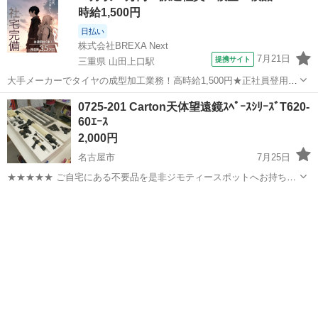
時給1,500円
日払い
株式会社BREXA Next
7月21日
提携サイト
三重県 山田上口駅
大手メーカーでタイヤの成型加工業務！高時給1,500円★正社員登用制
度あり！ワンルーム寮完備！マイカー通勤OK！無料駐車場あり！《三
三重
伊勢市
山田上口駅
その他
0725-201 Carton天体望遠鏡ｽﾍﾟｰｽｼﾘｰｽﾞT620-
重県伊勢市》 人気の工場のお仕事 ◇タイヤの製造◇ トラック・バ
60ｴｰｽ
ス・RV車用を中心とした...
2,000円
名古屋市
7月25日
★★★★★ ご自宅にある不要品を是非ジモティースポットへお持ち込
みしませんか？ 家電、趣味・スポーツ・レジャー用品、こども用品、
愛知
名古屋市
望遠鏡、顕微鏡
衣料服飾品、生活雑貨、家具、本、CD・DVDなどが無料でまとめて持
ち込めます！ ※詳細はこ...