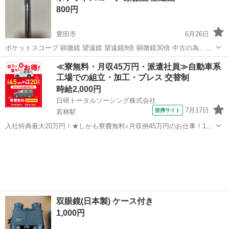
800円
ますが、慣れるまで違和...
豊田市
6月26日
ポケットスコープ 顕微鏡 望遠鏡 望遠鏡8倍 顕微鏡30倍 中古の為、傷
や汚れなどあります。
愛知
豊田市
望遠鏡、顕微鏡
望遠鏡
≪寮無料・月収45万円・派遣社員≫自動車系
工場での組立・加工・プレス 交替制
時給2,000円
日研トータルソーシング株式会社
7月17日
提携サイト
若林駅
入社特典最大20万円！★しかも寮費無料♪月収例45万円のお仕事！1年
目で年収560万円も可能！あなたの手で自動車をつくりませんか？ お
愛知
豊田市
若林駅
その他
仕事について トヨタ車体各工場でのミニバン・SUV新車製造に関わる
諸作業。 【プレス】巨...
双眼鏡(日本製) ケース付き
1,000円