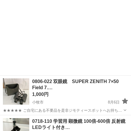
衣料服飾品、生活雑貨、家具、本、CD・DVDなどが無料でまとめて持
ち込めます！ ※詳細はこ...
0806-022 双眼鏡 SUPER ZENITH 7×50
Field 7.…
1,000円
小牧市
8月6日
★★★★★ ご自宅にある不要品を是非ジモティースポットへお持ち込
みしませんか？ 家電、趣味・スポーツ・レジャー用品、こども用品、
愛知
小牧市
望遠鏡、顕微鏡
双眼鏡
0718-110 学習用 顕微鏡 100倍-600倍 反射鏡
衣料服飾品、生活雑貨、家具、本、CD・DVDなどが無料でまとめて持
LEDライト付き…
ち込めます！ ※詳細はこ...