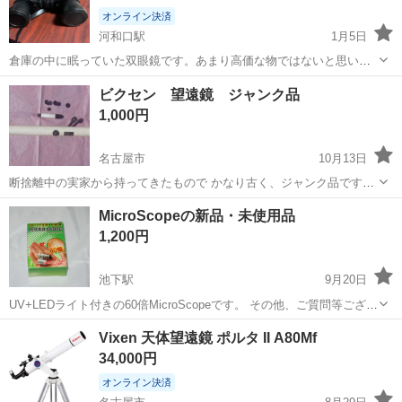
オンライン決済
河和口駅
1月5日
倉庫の中に眠っていた双眼鏡です。あまり高価な物ではないと思いま
すが使えます。どなたか使ってください。 値引き可能です。
愛知
知多郡
河和口駅
望遠鏡、顕微鏡
双眼鏡
ビクセン 望遠鏡 ジャンク品
1,000円
名古屋市
10月13日
断捨離中の実家から持ってきたもので かなり古く、ジャンク品です。
レンズはまだ使えるんじゃないかと思いますが 三脚等はありません。
愛知
名古屋市
望遠鏡、顕微鏡
望遠鏡
MicroScopeの新品・未使用品
動作確認もしておりませんが 自分で組み立てられる、 どうにかできる
1,200円
という方にお譲...
池下駅
9月20日
UV+LEDライト付きの60倍MicroScopeです。 その他、ご質問等ござい
ましたらお気軽にご連絡ください。
愛知
名古屋市
池下駅
望遠鏡、顕微鏡
新品
Vixen 天体望遠鏡 ポルタ II A80Mf
34,000円
オンライン決済