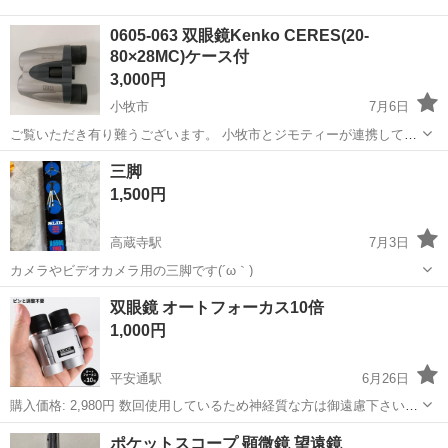
0605-063 双眼鏡Kenko CERES(20-
80×28MC)ケース付
3,000円
小牧市
7月6日
ご覧いただき有り難うございます。 小牧市とジモティーが連携して運
営しています。 粗⼤ごみ等の減量を⽬的にまだ使えるものをリユース
愛知
小牧市
望遠鏡、顕微鏡
リユース
三脚
しています。 ★★★★★ ご自宅にある不要品を是非ジモティースポッ
1,500円
トへお持ち込み...
高蔵寺駅
7月3日
カメラやビデオカメラ用の三脚です(´ω｀)
愛知
名古屋市
高蔵寺駅
望遠鏡、顕微鏡
三脚
双眼鏡 オートフォーカス10倍
1,000円
平安通駅
6月26日
購入価格: 2,980円 数回使用しているため神経質な方は御遠慮下さい。
双眼鏡初心者🔰の方にもオススメなピント調整が要らない双眼鏡で
愛知
名古屋市
平安通駅
望遠鏡、顕微鏡
双眼鏡
ポケットスコープ 顕微鏡 望遠鏡
す。 ピント調整が間に合わない苦手という方には使いやすいかと思い