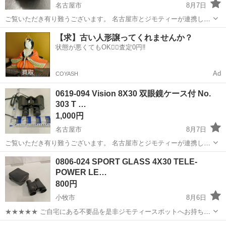
名古屋市
8月7日
ご覧いただき有り難うございます。 名古屋市とジモティーが連携して
運営しています。 粗⼤ごみ等の減量を⽬的にまだ使えるものをリユー
愛知
名古屋市
望遠鏡、顕微鏡
リユース
【求】古い人形譲ってくれませんか？
スしています。 ★★★★★ ご自宅にある不要品を是非ジモティースポ
状態が悪くてもOK🙆‍♀️査定0円‼️
ットへお持...
Ad
COYASH
0619-094 Vision 8X30 双眼鏡ケース付 No.
303 T …
1,000円
名古屋市
8月7日
ご覧いただき有り難うございます。 名古屋市とジモティーが連携して
運営しています。 粗⼤ごみ等の減量を⽬的にまだ使えるものをリユー
愛知
名古屋市
望遠鏡、顕微鏡
リユース
0806-024 SPORT GLASS 4X30 TELE-
スしています。 ★★★★★ ご自宅にある不要品を是非ジモティースポ
POWER LE…
ットへお持ち込...
800円
小牧市
8月6日
★★★★★ ご自宅にある不要品を是非ジモティースポットへお持ち込
みしませんか？ 家電、趣味・スポーツ・レジャー用品、こども用品、
愛知
小牧市
望遠鏡、顕微鏡
POWER