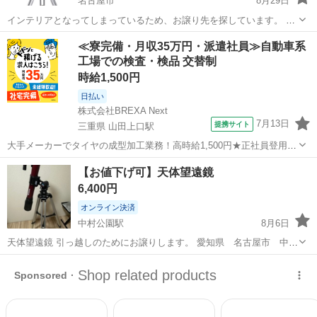
名古屋市
8月29日
インテリアとなってしまっているため、お譲り先を探しています。 付
属品付きで状態は良好です。 箱等はありませんので現物のままでお渡
愛知
名古屋市
望遠鏡、顕微鏡
Vixen
≪寮完備・月収35万円・派遣社員≫自動車系
しです。
工場での検査・検品 交替制
時給1,500円
日払い
株式会社BREXA Next
7月13日
提携サイト
三重県 山田上口駅
大手メーカーでタイヤの成型加工業務！高時給1,500円★正社員登用制
度あり！ワンルーム寮完備！マイカー通勤OK！無料駐車場あり！《三
三重
伊勢市
山田上口駅
その他
【お値下げ可】天体望遠鏡
重県伊勢市》 人気の工場のお仕事 ◇タイヤの製造◇ トラック・バ
6,400円
ス・RV車用を中心とした...
オンライン決済
中村公園駅
8月6日
天体望遠鏡 引っ越しのためにお譲りします。 愛知県 名古屋市 中村
公園 ※お引き取り・玄関の外に出しておくのでご自身でお願い致しま
愛知
名古屋市
中村公園駅
望遠鏡、顕微鏡
玄関
す