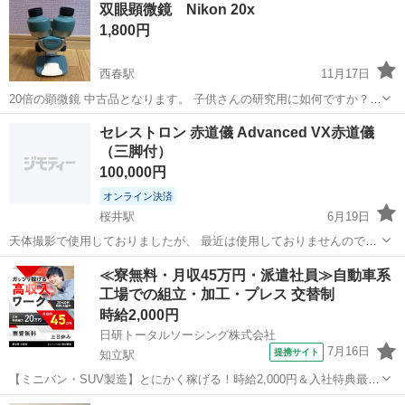
双眼顕微鏡 Nikon 20x
1,800円
西春駅
11月17日
20倍の顕微鏡 中古品となります。 子供さんの研究用に如何ですか？
残り2台あります
愛知
北名古屋市
西春駅
望遠鏡、顕微鏡
Nikon
セレストロン 赤道儀 Advanced VX赤道儀
（三脚付）
100,000円
オンライン決済
桜井駅
6月19日
天体撮影で使用しておりましたが、 最近は使用しておりませんので、
使っていただける方にお渡しします。 備品については揃っているか確
愛知
安城市
桜井駅
望遠鏡、顕微鏡
セレストロン
≪寮無料・月収45万円・派遣社員≫自動車系
認中となります。 写真についても追加予定です。 気になる点あれば気
工場での組立・加工・プレス 交替制
軽にご連絡ください
時給2,000円
日研トータルソーシング株式会社
7月16日
提携サイト
知立駅
【ミニバン・SUV製造】とにかく稼げる！時給2,000円＆入社特典最大
20万円支給！／寮費無料＆生活備品付き／土日休み／未経験OK＆研修
愛知
刈谷市
知立駅
その他