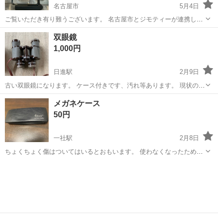
名古屋市
5月4日
ご覧いただき有り難うございます。 名古屋市とジモティーが連携して
運営しています。 粗⼤ごみ等の減量を⽬的にまだ使えるものをリユー
愛知
名古屋市
望遠鏡、顕微鏡
リユース
双眼鏡
スしています。 ★★★★★ ご自宅にある不要品を是非ジモティースポ
1,000円
ットへお持...
日進駅
2月9日
古い双眼鏡になります。 ケース付きです、汚れ等あります。 現状の引
き渡しになります。 ノークレーム、ノーリターンでよろしくお願い致
愛知
日進市
日進駅
望遠鏡、顕微鏡
双眼鏡
メガネケース
します。
50円
一社駅
2月8日
ちょくちょく傷はついてはいるとおもいます。 使わなくなったためお
譲り致します。 ノークレームノーリターンでお願いします。
愛知
名古屋市
一社駅
望遠鏡、顕微鏡
メガネ