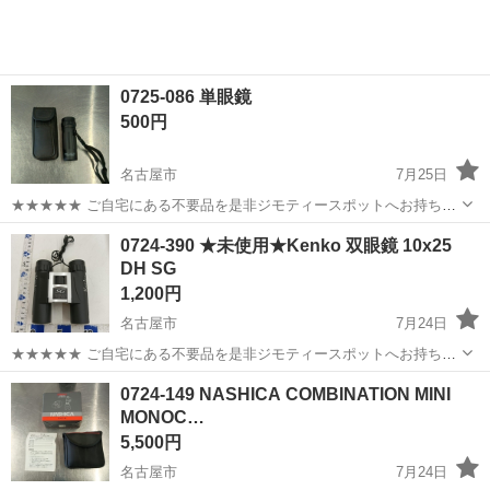
0725-086 単眼鏡
500円
名古屋市
7月25日
★★★★★ ご自宅にある不要品を是非ジモティースポットへお持ち込
みしませんか？ 家電、趣味・スポーツ・レジャー用品、こども用品、
愛知
名古屋市
望遠鏡、顕微鏡
現地
0724-390 ★未使用★Kenko 双眼鏡 10x25
衣料服飾品、生活雑貨、家具、本、CD・DVDなどが無料でまとめて持
DH SG
ち込めます！ ※詳細はこ...
1,200円
名古屋市
7月24日
★★★★★ ご自宅にある不要品を是非ジモティースポットへお持ち込
みしませんか？ 家電、趣味・スポーツ・レジャー用品、こども用品、
愛知
名古屋市
望遠鏡、顕微鏡
Kenko
0724-149 NASHICA COMBINATION MINI
衣料服飾品、生活雑貨、家具、本、CD・DVDなどが無料でまとめて持
MONOC…
ち込めます！ ※詳細はこ...
5,500円
名古屋市
7月24日