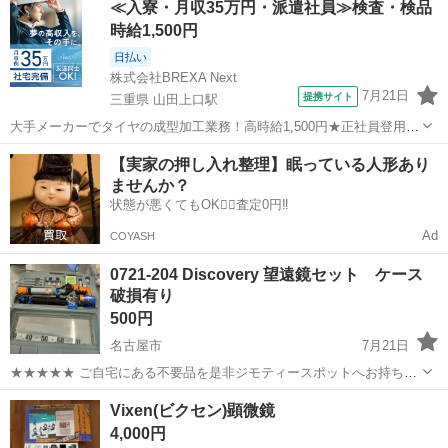
≪入寮・月収35万円・派遣社員≫検査・検品
スしています。 ★★★★★ ご自宅にある不要品を是非ジモティースポ
時給1,500円
ットへお持ち込...
日払い
株式会社BREXA Next
7月21日
提携サイト
三重県 山田上口駅
大手メーカーでタイヤの成型加工業務！高時給1,500円★正社員登用制
度あり！ワンルーム寮完備！マイカー通勤OK！無料駐車場あり！《三
三重
伊勢市
山田上口駅
その他
【実家の押し入れ整理】眠っている人形あり
重県伊勢市》 人気の工場のお仕事 ◇タイヤの製造◇ トラック・バ
ませんか？
ス・RV車用を中心とした...
状態が悪くてもOK🙆‍♀️査定0円‼️
Ad
COYASH
0721-204 Discovery 望遠鏡セット ケース
破損有り
500円
名古屋市
7月21日
★★★★★ ご自宅にある不要品を是非ジモティースポットへお持ち込
みしませんか？ 家電、趣味・スポーツ・レジャー用品、こども用品、
愛知
名古屋市
望遠鏡、顕微鏡
望遠鏡
Vixen(ビクセン)顕微鏡
衣料服飾品、生活雑貨、家具、本、CD・DVDなどが無料でまとめて持
4,000円
ち込めます！ ※詳細はこ...