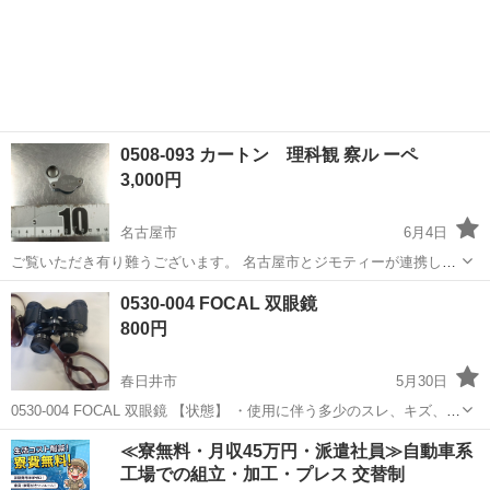
0508-093 カートン 理科観 察ル ーペ
3,000円
名古屋市
6月4日
ご覧いただき有り難うございます。 名古屋市とジモティーが連携して
運営しています。 粗⼤ごみ等の減量を⽬的にまだ使えるものをリユー
愛知
名古屋市
望遠鏡、顕微鏡
リユース
0530-004 FOCAL 双眼鏡
スしています。 ★★★★★ ご自宅にある不要品を是非ジモティースポ
800円
ットへお持...
春日井市
5月30日
0530-004 FOCAL 双眼鏡 【状態】 ・使用に伴う多少のスレ、キズ、落
としきれない汚れなどございます ・詳細は現地でご確認ください ・お
愛知
春日井市
望遠鏡、顕微鏡
FOCAL
≪寮無料・月収45万円・派遣社員≫自動車系
値引きは出来かねますのでご了承願います ※中古品のため、状態...
工場での組立・加工・プレス 交替制