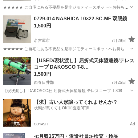
★★★★★ ご自宅にある不要品を是非ジモティースポットへお持ち込
みしませんか？ 家電、趣味・スポーツ・レジャー用品、こども用品、
愛知
名古屋市
望遠鏡、顕微鏡
UCF
0729-014 NASHICA 10×22 SC-MF 双眼鏡
衣料服飾品、生活雑貨、家具、本、CD・DVDなどが無料でまとめて持
1,500円
ち込めます！ ※詳細はこ...
名古屋市
7月29日
★★★★★ ご自宅にある不要品を是非ジモティースポットへお持ち込
みしませんか？ 家電、趣味・スポーツ・レジャー用品、こども用品、
愛知
名古屋市
望遠鏡、顕微鏡
NASHICA
【USED/現状渡し】屈折式天体望遠鏡/テレス
衣料服飾品、生活雑貨、家具、本、CD・DVDなどが無料でまとめて持
コープ DAKOSCO T-8…
ち込めます！ ※詳細はこ...
1,500円
西春日井郡
7月25日
【現状渡し】 DAKOSCO社 屈折式天体望遠鏡 テレスコープ T-808
SLIK/スリック MINI Ⅱ(旧モデル) ミニ三脚(雲台無し) 参考価格:
愛知
西春日井郡
望遠鏡、顕微鏡
テレスコープ
【求】古い人形譲ってくれませんか？
￥4,680円(税別) 天体望遠鏡は完...
状態が悪くてもOK🙆‍♀️査定0円‼️
Ad
COYASH
≪月収35万円・派遣社員≫検査・検品