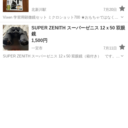
北新川駅
7月20日
Vixen 学習用顕微鏡セット ミクロショット700 ★おもちゃではなく、
しっかりとした顕微鏡がついています。 ★子供の才能を伸ばす知育玩
愛知
碧南市
北新川駅
望遠鏡、顕微鏡
SUPER ZENITH スーパーゼニス 12ｘ50 双眼
具 ※使用回数少ないですが、スライドガラスやカバーガラスを追加し
鏡
ています。 ※顕微鏡...
1,500円
一宮市
7月11日
SUPER ZENITH スーパーゼニス 12ｘ50 双眼鏡（箱付き） です。
古い物で箱の中が歪んでいること、本体にキズなどもあります。 あく
愛知
一宮市
望遠鏡、顕微鏡
までも中古品である事をご理解の上でご購入頂ければと思います。 使
い方が...