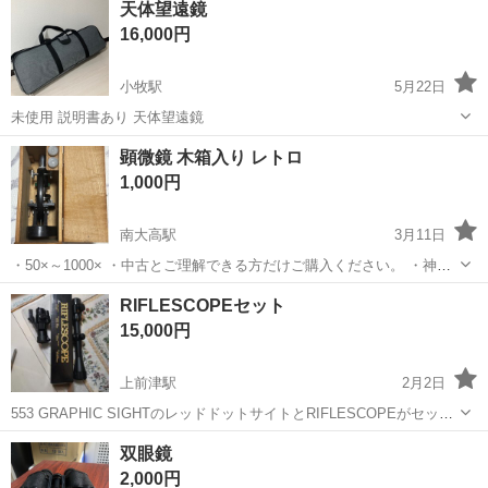
天体望遠鏡
あり◎ ミニバン・SUV製造 トヨタ車体各工場でのミニバン・SUV新
16,000円
車製造に関わる諸作...
小牧駅
5月22日
未使用 説明書あり 天体望遠鏡
愛知
小牧市
小牧駅
望遠鏡、顕微鏡
顕微鏡 木箱入り レトロ
1,000円
南大高駅
3月11日
・50×～1000× ・中古とご理解できる方だけご購入ください。 ・神経
質な方はご遠慮願います。
愛知
名古屋市
南大高駅
望遠鏡、顕微鏡
木箱
RIFLESCOPEセット
15,000円
上前津駅
2月2日
553 GRAPHIC SIGHTのレッドドットサイトとRIFLESCOPEがセット
になった高性能光学機器。 - 商品名: RIFLESCOPE - モデル: 553
愛知
名古屋市
上前津駅
望遠鏡、顕微鏡
双眼鏡
GRAPHIC SIGHT - 付属品: ケース - ...
レッドドットサイト
2,000円