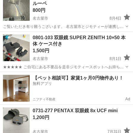
ルーペ
800円
名古屋市
8月4日
ご覧いただき有り難うございます。 名古屋市とジモティーが連携して
運営しています。 粗⼤ごみ等の減量を⽬的にまだ使えるものをリユー
愛知
名古屋市
望遠鏡、顕微鏡
リユース
0801-103 双眼鏡 SUPER ZENITH 10×50 本
スしています。 ★★★★★ ご自宅にある不要品を是非ジモティースポ
体 ケース付き
ットへお持...
1,500円
名古屋市
8月1日
★★★★★ ご自宅にある不要品を是非ジモティースポットへお持ち込
みしませんか？ 家電、趣味・スポーツ・レジャー用品、こども用品、
愛知
名古屋市
望遠鏡、顕微鏡
双眼鏡
【ペット相談可】家賃1ヶ月0円物件あり！
衣料服飾品、生活雑貨、家具、本、CD・DVDなどが無料でまとめて持
無料アプリ
ち込めます！ ※詳細はこ...
Ad
ニフティ不動産
0731-277 PENTAX 双眼鏡 8x UCF mini
1,200円
名古屋市
7月31日