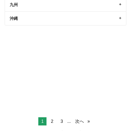
九州
沖縄
1
2
3
...
次へ