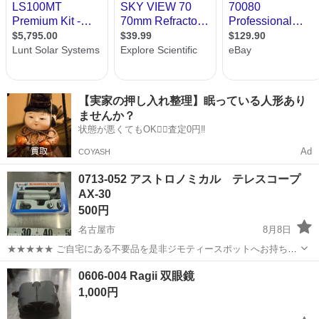
【実家の押し入れ整理】眠っている人形あり
ませんか？
状態が悪くてもOK🙆‍♀️査定0円‼️
Ad
COYASH
0713-052 アストロノミカル テレスコープ
AX-30
500円
名古屋市
8月8日
★★★★★ ご自宅にある不要品を是非ジモティースポットへお持ち込
みしませんか？ 家電、趣味・スポーツ・レジャー用品、こども用品、
愛知
名古屋市
望遠鏡、顕微鏡
テレスコープ
0606-004 Ragii 双眼鏡
衣料服飾品、生活雑貨、家具、本、CD・DVDなどが無料でまとめて持
1,000円
ち込めます！ ※詳細はこ...