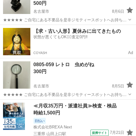
500円
名古屋市
8月6日
★★★★★ ご自宅にある不要品を是非ジモティースポットへお持ち込
みしませんか？ 家電、趣味・スポーツ・レジャー用品、こども用品、
愛知
名古屋市
望遠鏡、顕微鏡
ノーブランド
【求・古い人形】夏休みに出てきたもの
衣料服飾品、生活雑貨、家具、本、CD・DVDなどが無料でまとめて持
状態が悪くてもOK🙆‍♀️査定0円‼️
ち込めます！ ※詳細はこ...
Ad
COYASH
0805-059 レトロ 虫めがね
300円
名古屋市
8月5日
★★★★★ ご自宅にある不要品を是非ジモティースポットへお持ち込
みしませんか？ 家電、趣味・スポーツ・レジャー用品、こども用品、
愛知
名古屋市
望遠鏡、顕微鏡
現地
≪月収35万円・派遣社員≫検査・検品
衣料服飾品、生活雑貨、家具、本、CD・DVDなどが無料でまとめて持
時給1,500円
ち込めます！ ※詳細はこ...
日払い
株式会社BREXA Next
7月21日
提携サイト
三重県 山田上口駅