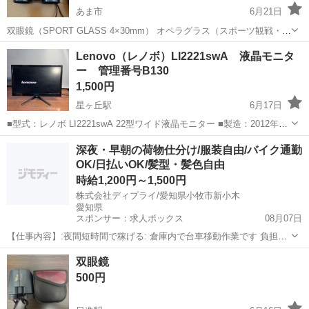
あま市
6月21日
双眼鏡（SPORT GLASS 4×30mm） ​オペラグラス（スポーツ観戦・観
劇用） 中古です。
愛知
あま市
望遠鏡、顕微鏡
Lenovo（レノボ）LI2221swA 液晶モニタ
ー 管理番号B130
1,500円
星ヶ丘駅
6月17日
■型式：レノボ LI2221swA 22型ワイド液晶モニター ■製造：2012年製
■端子：D-Sub(VGA)×2 ■付属品：本体、純正スタンド、電源ケーブル
愛知
名古屋市
星ヶ丘駅
望遠鏡、顕微鏡
深夜・早朝の荷物仕分け/服装自由/バイク通勤
（写真に写っているものが全てです） ■状態・動作確認 通電・画...
OK/日払いOK/髪型・髪色自由
時給1,200円～1,500円
株式会社ディプライ/愛知県小牧市新小木
愛知県
スポンサー：求人ボックス
08月07日
【仕事内容】:夜間短時間で稼げる: 倉庫内で台車移動作業です 負担少
なく安心して働けます! <こんな方におすすめ> ⏩夜間時間を活用した
アルバイト・パート
双眼鏡
い方 ⏩モクモク作業が好きな方 ⏩副業と両立したい方 <お仕事の魅力
500円
> 深夜時給1500円で稼...