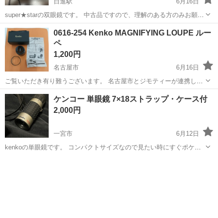
日進駅
6月16日
super★starの双眼鏡です。 中古品ですので、理解のある方のみお願い
します。
愛知
日進市
日進駅
望遠鏡、顕微鏡
0616-254 Kenko MAGNIFYING LOUPE ルー
ペ
1,200円
名古屋市
6月16日
ご覧いただき有り難うございます。 名古屋市とジモティーが連携して
運営しています。 粗⼤ごみ等の減量を⽬的にまだ使えるものをリユー
愛知
名古屋市
望遠鏡、顕微鏡
リユース
ケンコー 単眼鏡 7×18ストラップ・ケース付
スしています。 ★★★★★ ご自宅にある不要品を是非ジモティースポ
2,000円
ットへお持ち込...
一宮市
6月12日
kenkoの単眼鏡です。 コンパクトサイズなので見たい時にすぐポケッ
トから取り出して見たりできる便利なサイズの単眼鏡です。 ケースつ
愛知
一宮市
望遠鏡、顕微鏡
ケース
き #単眼鏡 #kenko #7×18 お取引希望場所:セブンイレブン一宮平島1丁
目店