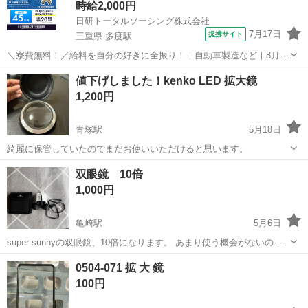
時給2,000円
日研トータルソーシング株式会社
7月17日
提携サイト
三重県 多度駅
＼寮費無料！／給料を自分の好きに全振り！｜自動車製造など｜8月入
社特典最大20万円！｜入社から半年後には時給2,050円！さらに長く働
三重
いなべ市
多度駅
その他
値下げしました！kenko LED 拡大鏡
くほど時給UP☆ トヨタ車の製造（組立・加工など） トヨタ車体各工
1,200円
場でのミニバン・SUV...
青塚駅
5月18日
綺麗に保管していたのでまだお使いいただけると思います。
愛知
津島市
青塚駅
望遠鏡、顕微鏡
拡大鏡
双眼鏡 10倍
1,000円
亀崎駅
5月6日
super sunnyの双眼鏡、10倍になります。 あまり使う機会がないので
お譲りします。 よろしくお願いいたします！
愛知
半田市
亀崎駅
望遠鏡、顕微鏡
双眼鏡
0504-071 拡 大 鏡
100円