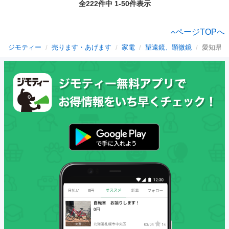
全222件中 1-50件表示
ページTOPへ
ジモティー
売ります・あげます
家電
望遠鏡、顕微鏡
愛知県の