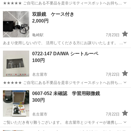
★★★★★ ご自宅にある不要品を是非ジモティースポットへお持ち込
みしませんか？ 家電、趣味・スポーツ・レジャー用品、こども用品、
愛知
名古屋市
望遠鏡、顕微鏡
NASHICA
双眼鏡 ケース付き
衣料服飾品、生活雑貨、家具、本、CD・DVDなどが無料でまとめて持
2,000円
ち込めます！ ※詳細はこ...
亀崎駅
7月23日
あまり使用しないので、 活用してくださる方にお譲りいたします。 よ
ろしくお願いいたします。
愛知
半田市
亀崎駅
望遠鏡、顕微鏡
双眼鏡
0722-147 DAIWA シートルーペ
100円
名古屋市
7月22日
★★★★★ ご自宅にある不要品を是非ジモティースポットへお持ち込
みしませんか？ 家電、趣味・スポーツ・レジャー用品、こども用品、
愛知
名古屋市
望遠鏡、顕微鏡
ルーペ
0607-052 未確認 学習用顕微鏡
衣料服飾品、生活雑貨、家具、本、CD・DVDなどが無料でまとめて持
300円
ち込めます！ ※詳細はこ...
名古屋市
7月22日
ご覧いただき有り難うございます。 名古屋市とジモティーが連携して
運営しています。 粗⼤ごみ等の減量を⽬的にまだ使えるものをリユー
愛知
名古屋市
望遠鏡、顕微鏡
リユース