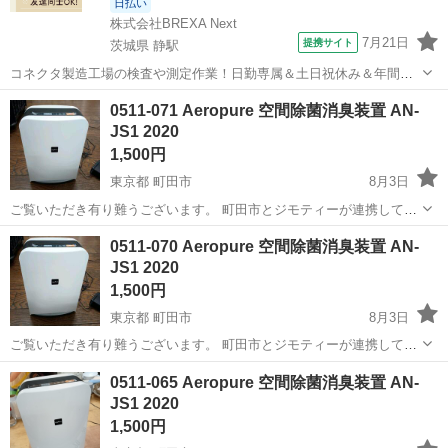
日払い
株式会社BREXA Next
7月21日
提携サイト
茨城県 静駅
コネクタ製造工場の検査や測定作業！日勤専属＆土日祝休み＆年間休
日128日★クリーンルーム内作業★マイカー通勤OK＆無料駐車場あり
茨城
常陸大宮市
静駅
その他
0511-071 Aeropure 空間除菌消臭装置 AN-
★就業先食堂利用可！日払い制度あり！《茨城県常陸大宮市》 人気の
JS1 2020
工場のお仕事 ◇コネクタ製造工...
1,500円
東京都 町田市
8月3日
ご覧いただき有り難うございます。 町田市とジモティーが連携して運
営しています。 粗⼤ごみ等の減量を⽬的にまだ使えるものをリユース
東京
町田市
家電
リユース
0511-070 Aeropure 空間除菌消臭装置 AN-
しています。 ★★★★★ ご自宅にある不要品を是非ジモティースポッ
JS1 2020
トへお...
1,500円
東京都 町田市
8月3日
ご覧いただき有り難うございます。 町田市とジモティーが連携して運
営しています。 粗⼤ごみ等の減量を⽬的にまだ使えるものをリユース
東京
町田市
家電
リユース
0511-065 Aeropure 空間除菌消臭装置 AN-
しています。 ★★★★★ ご自宅にある不要品を是非ジモティースポッ
JS1 2020
トへお...
1,500円