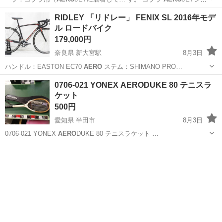
ーズな…
大分
大分市
高城駅
ゴルフ
RIDLEY 「リドレー」 FENIX SL 2016年モデ
ル ロードバイク
179,000円
奈良県 新大宮駅
8月3日
ハンドル：EASTON EC70
AERO
ステム：SHIMANO PRO…
奈良
奈良市
新大宮駅
自転車
SHIMANO
0706-021 YONEX AERODUKE 80 テニスラ
ケット
500円
愛知県 半田市
8月3日
0706-021 YONEX
AERO
DUKE 80 テニスラケット …
愛知
半田市
テニス
YONEX