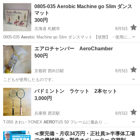
福岡
春日市
南福岡駅
ボトムス
GILLY
0805-035 Aerobic Machine go Slim ダンス
マット
300円
北海道 札幌市
8月5日
0805-035
Aero
bic Machine go Slim ダンスマット 【状態】 ・使用に伴
う多少のスレ、キズ、落としきれない汚れなどございます ・詳細は現
北海道
札幌市
フィットネス、トレーニング
現地
エアロチャンバー AeroChamber
地でご確認ください ・お値引きは出来かねます...
500円
京都府 西向日駅
8月5日
こどもが使用したものです。
京都
向日市
西向日駅
キッズ用品
チャンバー
バドミントン ラケット 2本セット
3,000円
兵庫県 西宮駅
8月5日
T-050 きれい YONEX
AERO
TUS 50 フレームに傷あり …
兵庫
西宮市
西宮駅
その他
ラケット
≪寮完備・月収34万円・正社員≫半導体工場