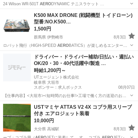
24 Wilson WR-501T
AERO
DYNAMIC テニスラケット …
千葉
柏市
テニス
テニスラケット
K500 MAX DRONE (戦闘機型 トイドローン)
型番:NO.K500…
1,500円
群馬県 伊勢崎市
8月3日
ロバット飛行（HIGH-SPEED
AERO
BATICS）が楽しめるエンターテ
イ…
群馬
伊勢崎市
おもちゃ
MAX
ドライバー・ドライバー補助/日払い・週払い
OK/20・30・40代活躍中/製造 …
時給1,200円～
UTエージェント株式会社
岐阜県 大垣市
スポンサー：求人ボックス
08月07日
【仕事内容】<大垣市><短時間のお仕事!>工場で働く方の送迎のお仕
事 第一種普通自動車免許があればOK!残業ほぼなし <履歴書不要 オン
アルバイト・パート
USTマミヤ ATTAS V2 4X コブラ用スリーブ
ライン面接OK><入社キャンペーン実施中!> <業種> 機械・精密機器・
付き エアロジェット装着
金属 <仕事内容> 電...
10,000円
大分県 高城駅
8月3日
ーブ：コブラ用（
AERO
JETに装着して… す。 コブラ
AERO
JETシリ