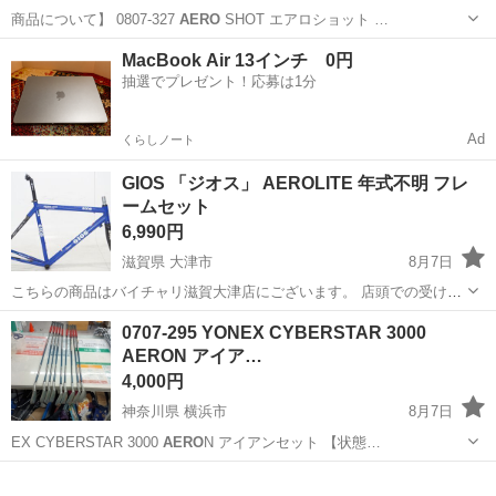
商品について】 0807-327
AERO
SHOT エアロショット …
神奈川
平塚市
季節、空調家電
AERO
MacBook Air 13インチ 0円
抽選でプレゼント！応募は1分
Ad
くらしノート
GIOS 「ジオス」 AEROLITE 年式不明 フレ
ームセット
6,990円
滋賀県 大津市
8月7日
こちらの商品はバイチャリ滋賀大津店にございます。 店頭での受け渡
し、ご決済のみとなっておりますので宜しくお願い致します。 店頭支
滋賀
大津市
ロードバイク
ジオス
0707-295 YONEX CYBERSTAR 3000
払い方法各種取り扱っております。 値引き等に関する問い合わせには
AERON アイア…
一切応じておりませんのでご...
4,000円
神奈川県 横浜市
8月7日
EX CYBERSTAR 3000
AERO
N アイアンセット 【状態…
神奈川
横浜市
スポーツ
YONEX