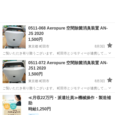
0511-068 Aeropure 空間除菌消臭装置 AN-
JS 2020
1,500円
東京都 町田市
8月3日
ご覧いただき有り難うございます。 町田市とジモティーが連携して運
営しています。 粗⼤ごみ等の減量を⽬的にまだ使えるものをリユース
東京
町田市
家電
リユース
0511-072 Aeropure 空間除菌消臭装置 AN-
しています。 ★★★★★ ご自宅にある不要品を是非ジモティースポッ
JS1 2020
トへお...
1,500円
東京都 町田市
8月3日
ご覧いただき有り難うございます。 町田市とジモティーが連携して運
営しています。 粗⼤ごみ等の減量を⽬的にまだ使えるものをリユース
東京
町田市
家電
リユース
≪月収22万円・派遣社員≫機械操作・製造補
しています。 ★★★★★ ご自宅にある不要品を是非ジモティースポッ
助
トへお...
時給1,250円