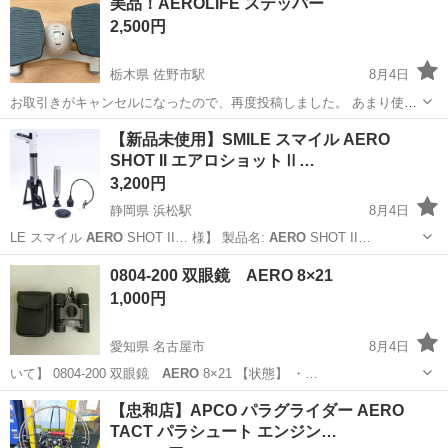
美品！AEROLIFE ステッパー
2,500円
栃木県 佐野市駅
8月4日
お取引きがキャンセルになったので、再度投稿しました。 あまり使用
せずにしまってあったので綺麗です。 約17,000円で購入しました。
栃木
佐野市
佐野市駅
フィットネス、トレーニング
【新品未使用】SMILE スマイル AERO
SHOT II エアロショットⅡ…
AEROLIFE
3,200円
静岡県 浜松駅
8月4日
LE スマイル
AERO
SHOT II… 様】 製品名:
AERO
SHOT II…
静岡
浜松市
浜松駅
その他
0804-200 双眼鏡 AERO 8×21
1,000円
愛知県 名古屋市
8月4日
いて】 0804-200 双眼鏡
AERO
8×21 【状態】 ・…
愛知
名古屋市
望遠鏡、顕微鏡
AERO
【忠和店】APCO パラグライダー AERO
TACT パラシュート エンジン…