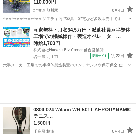
110,000円
北海道 旭川駅
8月4日
⭐⭐⭐⭐⭐⭐⭐⭐⭐⭐⭐⭐⭐⭐ ジモティ内で家具・家電など多数販売中です
⭐⭐⭐⭐⭐⭐⭐⭐⭐⭐⭐⭐⭐⭐ 【商品説明】 エンジンはかかりましたが全体的
北海道
旭川市
旭川駅
その他
≪寮無料・月収34.5万円・派遣社員≫半導体
に整備は必要かと思います。 実際に使用しての動作...
工場での機械操作・製造オペレーター…
時給1,700円
株式会社Harvest Biz Career 仙台営業所
7月22日
提携サイト
岩手県 北上市
大手メーカー工場での半導体製造装置のメンテナンスや保守保全 仕事
内容 ＼フラッシュメモリの製造を行う工場で半導体製造装置の保守・
岩手
北上市
その他
点検のお仕事／ 新工場新設に伴い、請負現場の立ち上げを行います！
※立ち上げ時期目安：2...
0804-024 Wilson WR-501T AERODYNAMIC
テニス…
1,500円
千葉県 柏市
8月4日