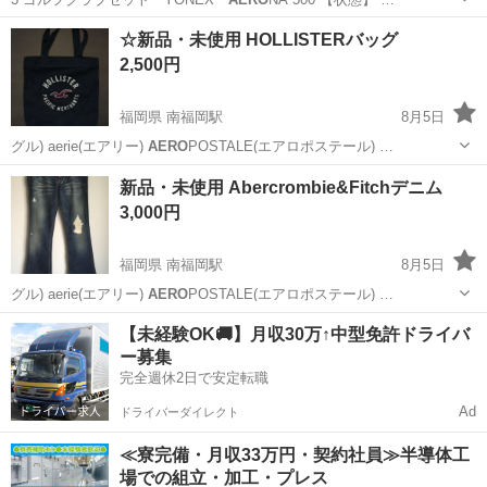
大阪
枚方市
ゴルフ
YONEX
☆新品・未使用 HOLLISTERバッグ
2,500円
福岡県 南福岡駅
8月5日
グル) aerie(エアリー)
AERO
POSTALE(エアロポステール) …
福岡
春日市
南福岡駅
バッグ
HOLLISTER
新品・未使用 Abercrombie&Fitchデニム
3,000円
福岡県 南福岡駅
8月5日
グル) aerie(エアリー)
AERO
POSTALE(エアロポステール) …
福岡
春日市
南福岡駅
ジーンズ/デニム
GILLY
【未経験OK🚚】月収30万↑中型免許ドライバ
ー募集
完全週休2日で安定転職
Ad
ドライバーダイレクト
≪寮完備・月収33万円・契約社員≫半導体工
場での組立・加工・プレス