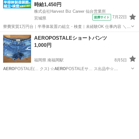
時給1,450円
株式会社Harvest Biz Career 仙台営業所
7月22日
提携サイト
宮城県
寮費実質1万円台｜半導体装置の組立・検査｜未経験OK 仕事内容 ＼半
導体製造装置の組立・検査スタッフ／ 大手メーカー工場内で、半導体
宮城
その他
AEROPOSTALEショートパンツ
をつくるための装置を組み立てる仕事です。 タブレットや図面を確認
1,000円
しながら、ドライバ...
福岡県 南福岡駅
8月5日
AERO
POSTALE(… クス) ☆
AERO
POSTALEサ… ス出品中☆
☆
AERO
POSTALEチ…
福岡
春日市
南福岡駅
Tシャツ
よろしくお願いします