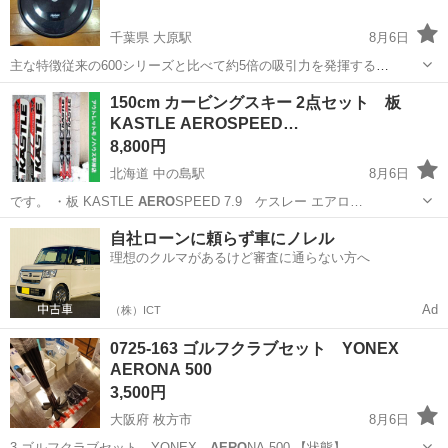
千葉県 大原駅
8月6日
主な特徴従来の600シリーズと比べて約5倍の吸引力を発揮する
「
Aero
Force 3段階クリーニングシステム」を搭載髪の毛やペットの毛
千葉
いすみ市
大原駅
生活家電
150cm カービングスキー 2点セット 板
が絡まりにくく、床に密着してゴミをかき出すゴム製の2本ローラー本
KASTLE AEROSPEED…
体からダストボックスを取り...
8,800円
北海道 中の島駅
8月6日
です。 ・板 KASTLE
AERO
SPEED 7.9 ケスレー エアロ…
北海道
札幌市
中の島駅
スキー
自社ローンに頼らず車にノレル
理想のクルマがあるけど審査に通らない方へ
Ad
（株）ICT
0725-163 ゴルフクラブセット YONEX
AERONA 500
3,500円
大阪府 枚方市
8月6日
3 ゴルフクラブセット YONEX
AERO
NA 500 【状態】 …