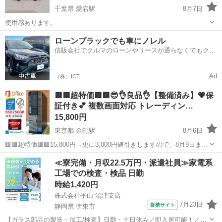
千葉県 愛宕駅
8月7日
使用感あります。
千葉
野田市
愛宕駅
ミニカー
ローンブラックでも車にノレル
信販会社でクルマのローンやリースが通らなくてもクル
マをご利用いただけるサービスがあります！
Ad
（株）ICT
🟥🟥超特価🟥🟥😎👌良品👌【整備済み】💗保
証付き💕 複数画面対応 トレーディン…
15,800円
東京都 金町駅
8月6日
🟥🟥超特価🟥🟥15,800円→更に3,000円値引きしますので、8月9日まで
にお申し込みください😎 ご覧いただき、ありがとうございます。
東京
葛飾区
金町駅
デスクトップパソコン
Windows
≪寮完備・月収22.5万円・派遣社員≫家電系
Windows Update等のソフト面の整備に加え、パソコン本体内外の清...
工場での検査・検品 日勤
時給1,420円
株式会社平山 沼津支店
7月23日
提携サイト
静岡県 伊東市
【ガラス部品の製造・加工/検査】日勤・土日休み／即入居可能！／伊