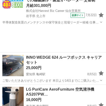
での機械操作・製造オペレーター 交替制
月給301,000円
株式会社Harvest Biz Career 仙台営業所
7月22日
提携サイト
岩手県 北上市
半導体製造装置のメンテナンスや保守保全と現場リーダー候補 仕事内
容 ＼フラッシュメモリの製造を行う工場で半導体製造装置の保守・点
岩手
北上市
その他
検のお仕事／ 【主な業務】 フラッシュメモリなどに使用される「半導
体」。 その半導体を...
INNO WEDGE 624 ルーフボックス キャリア
セット
25,000円
愛知県 亀崎駅
8月5日
ご覧いただきありがとうございます 本日より14日までにご購入いただ
けますと半田市、常滑市、碧南市、高浜市、武豊町、東浦町、阿久比
愛知
半田市
亀崎駅
キャリア、ラック
LG PuriCare AeroFurniture 空気清浄機
町 無料配送いたします！ INNOのルーフボックスとベースキャリア
AS207PW…
のセットになります。 F...
16,000円