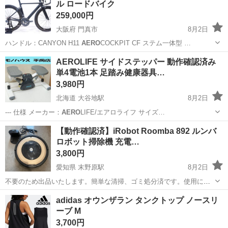
ル ロードバイク
259,000円
大阪府 門真市
8月2日
ハンドル：CANYON H11
AERO
COCKPIT CF ステム一体型 …
大阪
門真市
ロードバイク
CANYON
AEROLIFE サイドステッパー 動作確認済み
単4電池1本 足踏み健康器具…
3,980円
北海道 大谷地駅
8月2日
--- 仕様 メーカー：
AERO
LIFE/エアロライフ サイズ…
北海道
札幌市
大谷地駅
フィットネス、トレーニング
【動作確認済】iRobot Roomba 892 ルンバ
ロボット掃除機 充電…
AEROLIFE
3,800円
愛知県 末野原駅
8月2日
不要のため出品いたします。簡単な清掃、ゴミ処分済です。使用に伴
うスレ・キズ・汚れがあります。状態は写真をご確認ください。動作
愛知
豊田市
末野原駅
生活家電
adidas オウンザラン タンクトップ ノースリ
確認済(走行・充電動作)ですが、中古品のためご理解のほどよろしくお
ーブ M
願いいたします。 【付属品】 ・...
3,700円