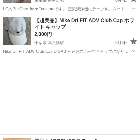
東京都 東中野駅
8月4日
LGのPuriCare
Aero
Furnitureです。 空気清浄機にテーブル、ムードラ
イト、ワイヤレス充電機能を組み合わせたモデルです。リビングや寝
東京
中野区
東中野駅
季節、空調家電
ワイヤレス充電
【超美品】Nike Dri-FIT ADV Club Cap ホワ
室でサイドテーブルとしても使用できます。 【型番】 AS207PWU1
イト キャップ
【...
2,000円
千葉県 本八幡駅
8月4日
Nike Dri-FIT ADV Club Cap U SAB P 速乾スポーツキャップになりま
す。 型番：FB5598-100（ホワイト） 購入後に1回のみ着用しました。
千葉
市川市
本八幡駅
小物
全体的に非常にきれいな状態で、目立つ汚れやダメー...