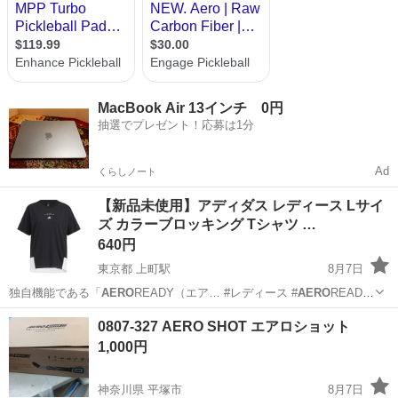
MacBook Air 13インチ 0円
抽選でプレゼント！応募は1分
Ad
くらしノート
【新品未使用】アディダス レディース Lサイ
ズ カラーブロッキング Tシャツ …
640円
東京都 上町駅
8月7日
独自機能である「
AERO
READY（エア… #レディース #
AERO
READY
#カ…
東京
世田谷区
上町駅
Tシャツ
アディダス
0807-327 AERO SHOT エアロショット
1,000円
神奈川県 平塚市
8月7日