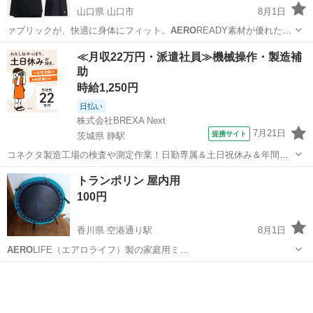
山口県 山口市
8月1日
ァブリックが、快適に身体にフィット。
AERO
READY素材が優れた吸
湿性を発揮し…
山口
山口市
スポーツウェア
adidas
≪月収22万円・派遣社員≫機械操作・製造補
助
時給1,250円
日払い
株式会社BREXA Next
7月21日
提携サイト
茨城県 静駅
コネクタ製造工場の検査や測定作業！日勤専属＆土日祝休み＆年間休
日128日★クリーンルーム内作業★マイカー通勤OK＆無料駐車場あり
茨城
常陸大宮市
静駅
その他
トランポリン 屋内用
★就業先食堂利用可！日払い制度あり！《茨城県常陸大宮市》 人気の
100円
工場のお仕事 ◇コネクタ製造工...
香川県 空港通り駅
8月1日
AERO
LIFE（エアロライフ）製の家庭用ミ…
香川
高松市
空港通り駅
おもちゃ