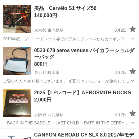
日128日★クリーンルーム内作業★マイカー通勤OK＆無料駐車場あり
茨城
常陸大宮市
静駅
その他
美品 Cervèlo S1 サイズ56
★就業先食堂利用可！日払い制度あり！《茨城県常陸大宮市》 人気の
140,000円
工場のお仕事 ◇コネクタ製造工...
東京都 東向島駅
8月2日
2010年頃、プロロードレース界ではアルミフレームからカーボンフレ
ームへの移行が進みました。 この Cervélo S1（Soloist系）は、その時
東京
墨田区
東向島駅
ロードバイク
0523-078 aeros venuss バイカラーショルダ
代を代表する「高性能アルミフレーム」の名車として知られていま
ーバッグ
す。 現在の...
800円
東京都 町田市
8月2日
ご覧いただき有り難うございます。 町田市とジモティーが連携して運
営しています。 粗⼤ごみ等の減量を⽬的にまだ使えるものをリユース
東京
町田市
バッグ
リユース
2025【LPレコード】AEROSMITH ROCKS
しています。 ★★★★★ ご自宅にある不要品を是非ジモティースポッ
2,000円
トへお...
大阪府 西九条駅
8月2日
・BACK IN THE SADDLE ・LAST CHILD ・RATS IN THE CERRY ・
COMBINATION ・SICK AS A DOG ・NOBODY'S FAULT ・GET THE
大阪
大阪市
西九条駅
その他
LPレコード
CANYON AEROAD CF SLX 8.0 2017年モデ
LE...