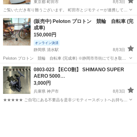
東京都 町田市
8月3日
ご覧いただき有り難うございます。 町田市とジモティーが連携して運
営しています。 粗⼤ごみ等の減量を⽬的にまだ使えるものをリユース
東京
町田市
家電
リユース
(販売中) Peloton プロトン 競輪 自転車 (完
しています。 ★★★★★ ご自宅にある不要品を是非ジモティースポッ
成車)
トへお...
150,000円
オンライン決済
静岡県 清水駅
8月3日
Peloton プロトン 競輪 自転車 (完成車) ※静岡市市街にて引き取り
限定。 ご乗車いただきご納得の上で、当日現金でのお支払いお願い致
静岡
静岡市
清水駅
自転車
プロトン
0803-023 【ECO割】 SHIMANO SUPER
します。 シートチューブ（縦）510mm トップチューブ（横) 525mm
AERO 5000…
...
3,000円
兵庫県 神戸市
8月3日
★★★★★ ご自宅にある不要品を是非ジモティースポットへお持ち込
みしませんか？ 家電、趣味・スポーツ・レジャー用品、こども用品、
兵庫
神戸市
その他
AERO
衣料服飾品、生活雑貨、家具、本、CD・DVDなどが無料でまとめて持
ち込めます！ ※詳細はこ...