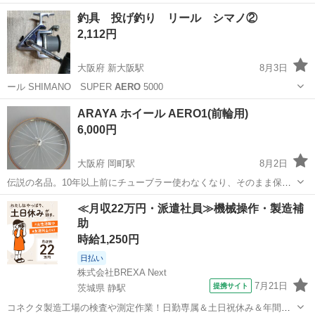
釣具 投げ釣り リール シマノ②
2,112円
大阪府 新大阪駅
8月3日
ール SHIMANO SUPER
AERO
5000
大阪
大阪市
新大阪駅
その他
投げ釣り
ARAYA ホイール AERO1(前輪用)
6,000円
大阪府 岡町駅
8月2日
伝説の名品。10年以上前にチューブラー使わなくなり、そのまま保
管。ほぼ決戦用にしか使っていません。DURA ACE 14穴。
大阪
豊中市
岡町駅
その他
AERO
≪月収22万円・派遣社員≫機械操作・製造補
助
時給1,250円
日払い
株式会社BREXA Next
7月21日
提携サイト
茨城県 静駅
コネクタ製造工場の検査や測定作業！日勤専属＆土日祝休み＆年間休