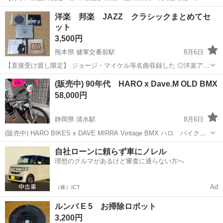
豆でのんびりライフ♪ ガラス部品の製造・加工/検査 【株式会社平山で
静岡
伊東市
その他
洋楽 邦楽 JAZZ クラシックまとめてセ
の正社員採用（無期雇用派遣）となります】 「2人で同じ職場で働き
ット
たい」 「仕事も休みも一...
3,500円
熊本県 健軍交番前駅
8月6日
【直接受け渡し限定】 ジョージ・マイケル等名曲収録した ◎洋楽アル
バム5枚セット【7枚】 Queen3枚セット MAXBEST主
熊本
熊本市
健軍交番前駅
CD
(販売中) 90年代 HARO x Dave.M OLD BMX
なアーティスト:
Aero
smith, Mariah Carey, Celine...
58,000円
静岡県 清水駅
8月6日
(販売中) HARO BIKES x DAVE MIRRA Vintage BMX ハロ バイク
ス デーヴィッド マイケル ミッラ フリースタイル freestyle Old
静岡
静岡市
清水駅
BMX
バイ
自社ローンに頼らず車にノレル
school BMX ※静岡市市街地にてお引...
理想のクルマがあるけど審査に通らない方へ
Ad
（株）ICT
ルンバ E 5 お掃除ロボット
3,200円