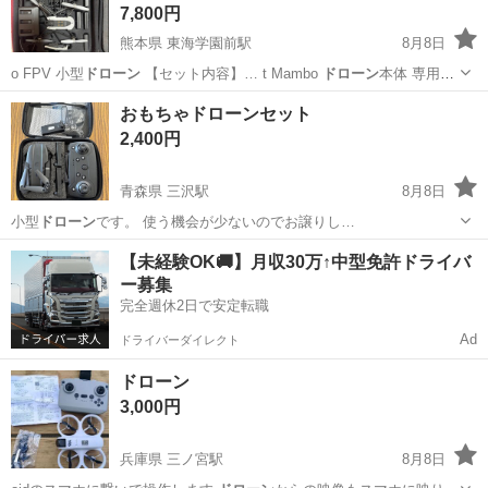
7,800円
熊本県 東海学園前駅
8月8日
o FPV 小型
ドローン
【セット内容】… t Mambo
ドローン
本体 専用コ
ン… 】 軽量トイ
ドローン
： 重量約63g… 内での飛行練習や
ドローン
熊本
熊本市
東海学園前駅
その他
Mambo
おもちゃドローンセット
初心者の方にも最…
2,400円
青森県 三沢駅
8月8日
小型
ドローン
です。 使う機会が少ないのでお譲りし…
青森
三沢市
三沢駅
ラジコン
ドローン
【未経験OK🚚】月収30万↑中型免許ドライバ
ー募集
完全週休2日で安定転職
Ad
ドライバーダイレクト
ドローン
3,000円
兵庫県 三ノ宮駅
8月8日