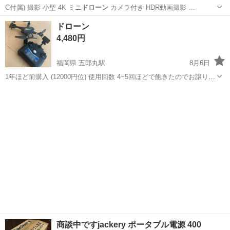
C付属) 撮影 小型 4K ミニ
ドローン
カメラ付き HDR動画撮影 …
愛知
名古屋市
千種駅
カメラ
ドローン
4,480円
福岡県 五郎丸駅
8月6日
1年ほど前購入 (12000円位) 使用回数 4~5回ほどで飽きたのでお譲りし
ます。 BluetoothでiPhoneに繋げることも可能です。 マニュアルをし
福岡
久留米市
五郎丸駅
その他
ドローン
っかり読まないと操縦するまでに時間がかかります。。。 ジャンク...
商談中ですjackery ポータブル電源 400