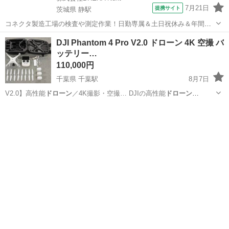
7月21日
提携サイト
茨城県 静駅
コネクタ製造工場の検査や測定作業！日勤専属＆土日祝休み＆年間休
日128日★クリーンルーム内作業★マイカー通勤OK＆無料駐車場あり
茨城
常陸大宮市
静駅
その他
DJI Phantom 4 Pro V2.0 ドローン 4K 空撮 バ
★就業先食堂利用可！日払い制度あり！《茨城県常陸大宮市》 人気の
ッテリー…
工場のお仕事 ◇コネクタ製造工...
110,000円
千葉県 千葉駅
8月7日
V2.0】高性能
ドローン
／4K撮影・空撮… DJIの高性能
ドローン
「Phant… を重視した最近の
ドローン
とは異なり、安定… これから本
千葉
千葉市
千葉駅
ラジコン
DJI
格的な
ドローン
撮影を始めたい方…