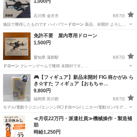
1,000円
石川県 金沢市
8月7日
施設で獲得したものです ハイパワー
ドローン
新品、未開封 よろしく
お願いしま…
石川
金沢市
模型、プラモデル
免許不要 屋内専用ドローン
1,500円
愛知県 蒲郡駅
8月7日
ドローン
クレーンゲームで獲得 未開封です。…
愛知
蒲郡市
蒲郡駅
その他
🎮【フィギュア】新品未開封 FIG 柊かがみ ら
き☆すた フィギュア【おもちゃ…
9,800円
福岡県 田川郡
8月7日
モデル/電動ラジコン/エンジンRC/
ドローン
/ミニカー/電動ガン/モデル
ガン/ガ…
福岡
田川郡
フィギュア
買取
≪月収22万円・派遣社員≫機械操作・製造補
助
時給1,250円