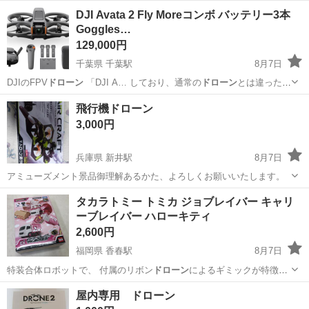
DJI Avata 2 Fly Moreコンボ バッテリー3本
Goggles…
129,000円
千葉県 千葉駅
8月7日
DJIのFPV
ドローン
「DJI A… しており、通常の
ドローン
とは違った迫
力の… します。
ドローン
・FPVに詳しい…
千葉
千葉市
千葉駅
ラジコン
飛行機ドローン
3,000円
兵庫県 新井駅
8月7日
アミューズメント景品御理解あるかた、よろしくお願いいたします。
兵庫
朝来市
新井駅
ラジコン
ドローン
タカラトミー トミカ ジョブレイバー キャリ
ーブレイバー ハローキティ
2,600円
福岡県 香春駅
8月7日
特装合体ロボットで、 付属のリボン
ドローン
によるギミックが特徴で
す。 -…
福岡
田川郡
香春駅
フィギュア
屋内専用 ドローン