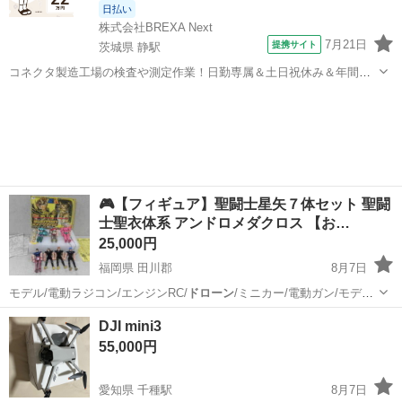
日払い
株式会社BREXA Next
7月21日
提携サイト
茨城県 静駅
コネクタ製造工場の検査や測定作業！日勤専属＆土日祝休み＆年間休
日128日★クリーンルーム内作業★マイカー通勤OK＆無料駐車場あり
茨城
常陸大宮市
静駅
その他
★就業先食堂利用可！日払い制度あり！《茨城県常陸大宮市》 人気の
工場のお仕事 ◇コネクタ製造工...
🎮【フィギュア】聖闘士星矢７体セット 聖闘
士聖衣体系 アンドロメダクロス 【お…
25,000円
福岡県 田川郡
8月7日
モデル/電動ラジコン/エンジンRC/
ドローン
/ミニカー/電動ガン/モデル
ガン/ガ…
福岡
田川郡
フィギュア
聖闘士星矢
DJI mini3
55,000円
愛知県 千種駅
8月7日