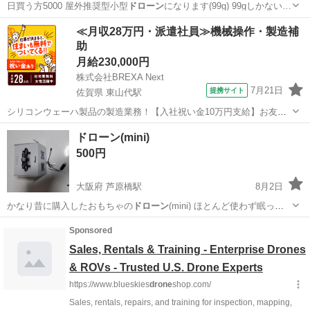
日買う方5000 屋外推奨型小型
ドローン
になります(99g) 99gしかない…
沖縄
豊見城市
てだこ浦西駅
ラジコン
≪月収28万円・派遣社員≫機械操作・製造補
助
月給230,000円
株式会社BREXA Next
7月21日
提携サイト
佐賀県 東山代駅
シリコンウェーハ製品の製造業務！【入社祝い金10万円支給】お友達
やカップルとの応募OK◎年間休日129日＆休出なしでプライベート充
佐賀
伊万里市
東山代駅
その他
ドローン(mini)
実♪業務はクリーンルームで快適作業◎自社正社員登用制度あり★1食
500円
300円～の格安食堂あり！《佐...
大阪府 芦原橋駅
8月2日
かなり昔に購入したおもちゃの
ドローン
(mini) ほとんど使わず眠って
い…
大阪
大阪市
芦原橋駅
ラジコン