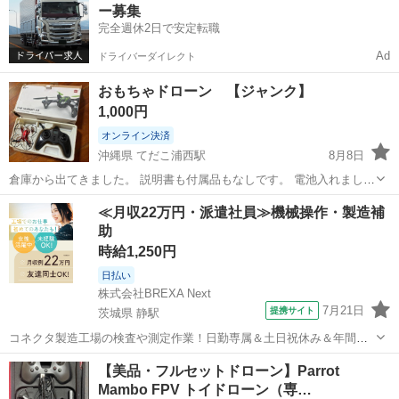
ー募集
完全週休2日で安定転職
Ad
ドライバーダイレクト
おもちゃドローン 【ジャンク】
1,000円
オンライン決済
沖縄県 てだこ浦西駅
8月8日
倉庫から出てきました。 説明書も付属品もなしです。 電池入れました
が電源入らないためジャンク品扱いとなります。 中身は写真にあるだ
沖縄
うるま市
てだこ浦西駅
その他
≪月収22万円・派遣社員≫機械操作・製造補
けです。
助
時給1,250円
日払い
株式会社BREXA Next
7月21日
提携サイト
茨城県 静駅
コネクタ製造工場の検査や測定作業！日勤専属＆土日祝休み＆年間休
日128日★クリーンルーム内作業★マイカー通勤OK＆無料駐車場あり
茨城
常陸大宮市
静駅
その他
【美品・フルセットドローン】Parrot
★就業先食堂利用可！日払い制度あり！《茨城県常陸大宮市》 人気の
Mambo FPV トイドローン（専…
工場のお仕事 ◇コネクタ製造工...