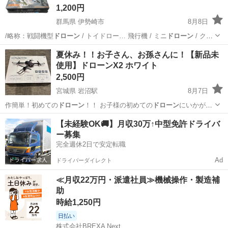
1,200円
群馬県 伊勢崎市
8月8日
/略称：戦闘機型
ドローン
/ トイドロー… 飛行機 / ミニ
ドローン
/ クア
ッドコ…
群馬
伊勢崎市
おもちゃ
MAX
夏休み！！お子さん、お孫さんに！【新品未
使用】ドローンX2 ホワイト
2,500円
宮城県 岩沼駅
8月7日
作簡単！初めての
ドローン
！！ お子様の初めての
ドローン
にいかがで
すか？…
宮城
岩沼市
岩沼駅
ラジコン
【未経験OK🚚】月収30万↑中型免許ドライバ
ー募集
完全週休2日で安定転職
Ad
ドライバーダイレクト
≪月収22万円・派遣社員≫機械操作・製造補
助
時給1,250円
日払い
株式会社BREXA Next