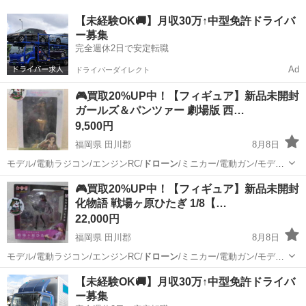
【未経験OK🚚】月収30万↑中型免許ドライバ
ー募集
完全週休2日で安定転職
Ad
ドライバーダイレクト
🎮買取20%UP中！【フィギュア】新品未開封
ガールズ＆パンツァー 劇場版 西…
9,500円
福岡県 田川郡
8月8日
モデル/電動ラジコン/エンジンRC/
ドローン
/ミニカー/電動ガン/モデル
ガン/ガ…
福岡
田川郡
フィギュア
🎮買取20%UP中！【フィギュア】新品未開封
化物語 戦場ヶ原ひたぎ 1/8【…
22,000円
福岡県 田川郡
8月8日
モデル/電動ラジコン/エンジンRC/
ドローン
/ミニカー/電動ガン/モデル
ガン/ガ…
福岡
田川郡
フィギュア
買取
【未経験OK🚚】月収30万↑中型免許ドライバ
ー募集