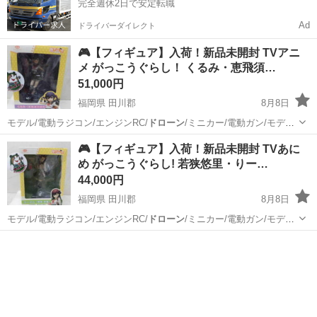
完全週休2日で安定転職
Ad
ドライバーダイレクト
🎮【フィギュア】入荷！新品未開封 TVアニ
メ がっこうぐらし！ くるみ・恵飛須…
51,000円
福岡県 田川郡
8月8日
モデル/電動ラジコン/エンジンRC/
ドローン
/ミニカー/電動ガン/モデル
ガン/ガ…
福岡
田川郡
フィギュア
買取
🎮【フィギュア】入荷！新品未開封 TVあに
め がっこうぐらし! 若狭悠里・りー…
44,000円
福岡県 田川郡
8月8日
モデル/電動ラジコン/エンジンRC/
ドローン
/ミニカー/電動ガン/モデル
ガン/ガ…
福岡
田川郡
フィギュア
買取