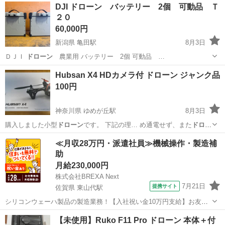
DJI ドローン バッテリー 2個 可動品 Ｔ
２０
60,000円
新潟県 亀田駅
8月3日
ＤＪＩ
ドローン
農業用 バッテリー 2個 可動品 …
新潟
新潟市
亀田駅
その他
Hubsan X4 HDカメラ付 ドローン ジャンク品
100円
神奈川県 ゆめが丘駅
8月3日
購入しました小型
ドローン
です。 下記の理… め通電せず、また
ドロー
ン
本体のバッテリー…
神奈川
横浜市
ゆめが丘駅
ラジコン
ドローン
≪月収28万円・派遣社員≫機械操作・製造補
助
月給230,000円
株式会社BREXA Next
7月21日
提携サイト
佐賀県 東山代駅
シリコンウェーハ製品の製造業務！【入社祝い金10万円支給】お友達
やカップルとの応募OK◎年間休日129日＆休出なしでプライベート充
佐賀
伊万里市
東山代駅
その他
【未使用】Ruko F11 Pro ドローン 本体＋付
実♪業務はクリーンルームで快適作業◎自社正社員登用制度あり★1食