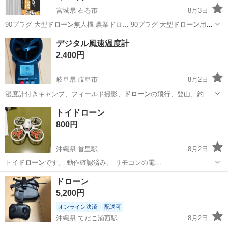
宮城県 石巻市
8月3日
90プラグ 大型
ドローン
無人機 農業ドロ… 90プラグ 大型
ドローン
用
S1000,S… 0、無人機 農業
ドローン
、マルチローター… 品です。 大型
宮城
石巻市
ラジコン
デジタル風速温度計
ドローン
・農業
2,400円
岐阜県 岐阜市
8月2日
湿度計付きキャンプ、フィールド撮影、
ドローン
の飛行、登山、釣り
などに適しています…
岐阜
岐阜市
マリンスポーツ
トイドローン
800円
沖縄県 首里駅
8月2日
トイ
ドローン
です。 動作確認済み。 リモコンの電…
沖縄
島尻郡
首里駅
ラジコン
ドローン
5,200円
オンライン決済
配送可
沖縄県 てだこ浦西駅
8月2日