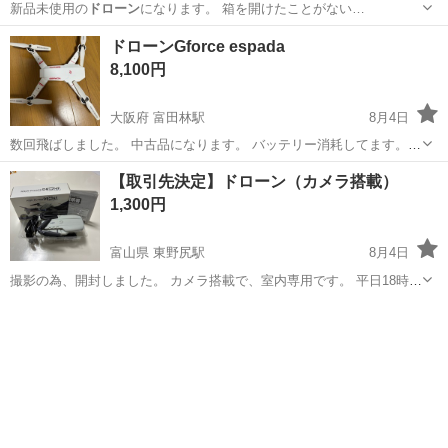
新品未使用の
ドローン
になります。 箱を開けたことがない…
鹿児島
鹿屋市
帖佐駅
ラジコン
ドローン
ドローンGforce espada
8,100円
大阪府 富田林駅
8月4日
数回飛ばしました。 中古品になります。 バッテリー消耗してます。
それ以外は揃ってます。
大阪
富田林市
富田林駅
その他
ドローン
【取引先決定】ドローン（カメラ搭載）
1,300円
富山県 東野尻駅
8月4日
撮影の為、開封しました。 カメラ搭載で、室内専用です。 平日18時以
降か土日の取引でお願いいたします。 8/8（土）は都合悪いです。 値
富山
砺波市
東野尻駅
ラジコン
下げ不可です。