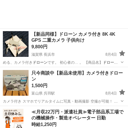
【新品同様】ドローン カメラ付き 8K 4K
GPS 二重カメラ 子供向け
9,800円
滋賀県 長浜市
8月4日
める、カメラ付き
ドローン
です。 初心者の… 。 【商品名】
ドローン
カメラ付き 8… 【カテゴリ】
ドローン
、ヘリ、航空機 …
滋賀
長浜市
ラジコン
ドローン
只今商談中【新品未使用】カメラ付きドロー
ン
1,500円
富山県 呉羽駅
8月4日
カメラ付き スマホでリアルタイムに写真・動画撮影 空撮が可能！ 送
信機かスマホ、好きな方で操作可能！ 折りたためてコンパクト収納 色
富山
富山市
呉羽駅
ラジコン
ドローン
≪月収22万円・派遣社員≫電子部品系工場で
は黒とグレーあります
の機械操作・製造オペレーター 日勤
時給1,250円