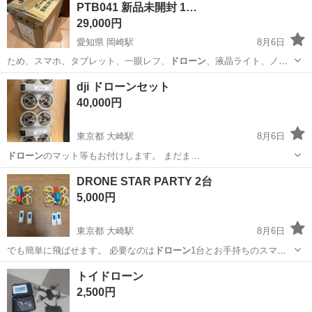
PTB041 新品未開封 1…
29,000円
愛知県 岡崎駅
8月6日
ため、スマホ、タブレット、一眼レフ、
ドローン
、液晶ライト、ノー
トパソコン、ミニ冷…
愛知
岡崎市
岡崎駅
生活家電
dji ドローンセット
40,000円
東京都 大崎駅
8月6日
ドローン
のマット等もお付けします。 まだま…
東京
品川区
大崎駅
その他
DRONE STAR PARTY 2台
5,000円
東京都 大崎駅
8月6日
でも簡単に飛ばせます。 必要なのは
ドローン
1台とお手持ちのスマホ
だけ。 …
東京
品川区
大崎駅
おもちゃ
トイドローン
2,500円