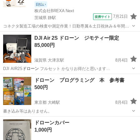
日払い
株式会社BREXA Next
7月21日
提携サイト
茨城県 静駅
コネクタ製造工場の検査や測定作業！日勤専属＆土日祝休み＆年間休
日128日★クリーンルーム内作業★マイカー通勤OK＆無料駐車場あり
茨城
常陸大宮市
静駅
その他
DJI Air 2S ドローン ジモティー限定
★就業先食堂利用可！日払い制度あり！《茨城県常陸大宮市》 人気の
85,000円
工場のお仕事 ◇コネクタ製造工...
滋賀県 大津京駅
8月4日
DJI AIR2S
ドローン
フルセット かなりお得だと思います…
滋賀
大津市
大津京駅
その他
ドローン プログラミング 本 参考書
500円
東京都 大崎駅
8月4日
書き込み等はありません。
東京
品川区
大崎駅
参考書
ドローンカバー
1,000円