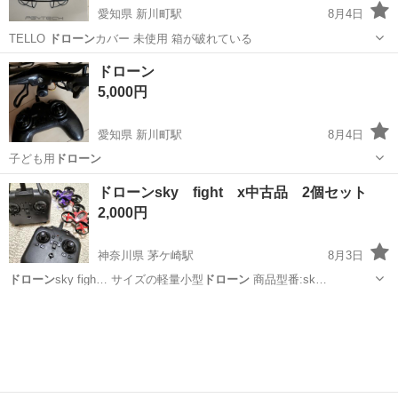
愛知県 新川町駅
8月4日
TELLO
ドローン
カバー 未使用 箱が破れている
愛知
碧南市
新川町駅
ラジコン
ドローン
ドローン
5,000円
愛知県 新川町駅
8月4日
子ども用
ドローン
愛知
碧南市
新川町駅
ラジコン
ドローン
ドローンsky fight x中古品 2個セット
2,000円
神奈川県 茅ケ崎駅
8月3日
ドローン
sky figh… サイズの軽量小型
ドローン
商品型番:sk…
神奈川
茅ヶ崎市
茅ケ崎駅
ラジコン