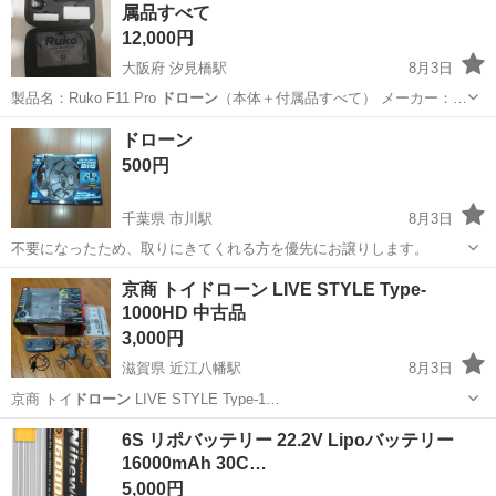
属品すべて
300円～の格安食堂あり！《佐...
12,000円
大阪府 汐見橋駅
8月3日
製品名：Ruko F11 Pro
ドローン
（本体＋付属品すべて） メーカー：…
大阪
大阪市
汐見橋駅
ビデオカメラ、ムービーカメラ
ドローン
ドローン
500円
千葉県 市川駅
8月3日
不要になったため、取りにきてくれる方を優先にお譲りします。
千葉
市川市
市川駅
おもちゃ
ドローン
京商 トイドローン LIVE STYLE Type-
1000HD 中古品
3,000円
滋賀県 近江八幡駅
8月3日
京商 トイ
ドローン
LIVE STYLE Type-1…
滋賀
近江八幡市
近江八幡駅
ラジコン
トイドローン
6S リポバッテリー 22.2V Lipoバッテリー
16000mAh 30C…
5,000円