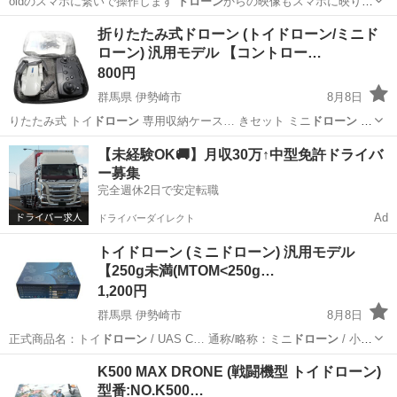
oidのスマホに繋いで操作します
ドローン
からの映像もスマホに映りま
す コン…
兵庫
神戸市
三ノ宮駅
おもちゃ
折りたたみ式ドローン (トイドローン/ミニド
ローン) 汎用モデル 【コントロー…
800円
群馬県 伊勢崎市
8月8日
りたたみ式 トイ
ドローン
専用収納ケース… きセット ミニ
ドローン
/
ポケットド… ー / ラジコン
ドローン
・型番/モデ…
群馬
伊勢崎市
おもちゃ
ドローン
【未経験OK🚚】月収30万↑中型免許ドライバ
ー募集
完全週休2日で安定転職
Ad
ドライバーダイレクト
トイドローン (ミニドローン) 汎用モデル
【250g未満(MTOM<250g…
1,200円
群馬県 伊勢崎市
8月8日
正式商品名：トイ
ドローン
/ UAS C… 通称/略称：ミニ
ドローン
/ 小型
ドロー…
群馬
伊勢崎市
おもちゃ
トイドローン
K500 MAX DRONE (戦闘機型 トイドローン)
型番:NO.K500…