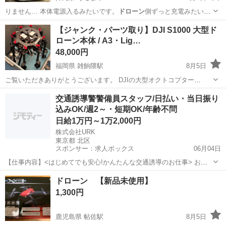
りません… 本体電源入るみたいです。
ドローン
側ずっと充電みたいな
感じが続いてる感…
沖縄
うるま市
ラジコン
【ジャンク・パーツ取り】DJI S1000 大型ド
ローン本体 / A3・Lig…
48,000円
福岡県 雑餉隈駅
8月5日
ご覧いただきありがとうございます。 DJIの大型オクトコプター
「Spreading Wings S1000」の本体セットです。 機体整理のため出品
福岡
大野城市
雑餉隈駅
ラジコン
交通誘導警警備員スタッフ/日払い・当日振り
いたします。 ■ 商品内容 機体本体：DJI Spreading Wings...
込みOK/週2～・短期OK/年齢不問
日給1万円～1万2,000円
株式会社URK
東京都 北区
スポンサー：求人ボックス
06月04日
【仕事内容】<はじめてでも安心!かんたんな交通誘導のお仕事> お願
いするのは、住宅街の工事現場で車や人を安全に誘導するお仕事で
アルバイト・パート
ドローン 【新品未使用】
す。 工事現場といっても、住宅街が多いので、交通量は少なめで落ち
1,300円
着いた環境。 しかも、複雑な片側交互通行...
鹿児島県 帖佐駅
8月5日