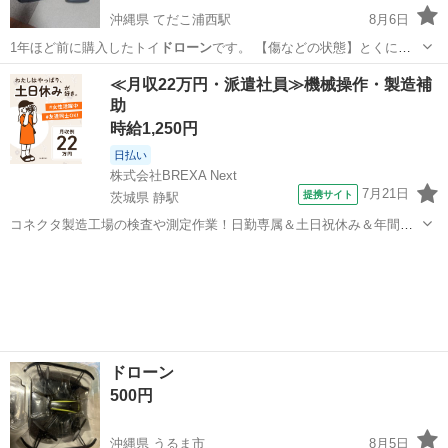
沖縄県 てだこ浦西駅
8月6日
1年ほど前に購入したトイ
ドローン
です。 【傷などの状態】とくに目
立…
沖縄
中頭郡
てだこ浦西駅
カメラ
≪月収22万円・派遣社員≫機械操作・製造補
助
時給1,250円
日払い
株式会社BREXA Next
7月21日
提携サイト
茨城県 静駅
コネクタ製造工場の検査や測定作業！日勤専属＆土日祝休み＆年間休
日128日★クリーンルーム内作業★マイカー通勤OK＆無料駐車場あり
茨城
常陸大宮市
静駅
その他
★就業先食堂利用可！日払い制度あり！《茨城県常陸大宮市》 人気の
工場のお仕事 ◇コネクタ製造工...
ドローン
500円
沖縄県 うるま市
8月5日