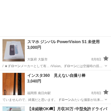
スマホ ジンバル PowerVision S1 未使用
3,000円
大阪府 大阪市
8月8日
/ ★
ドローン
メーカーとして有… rVision。
ドローン
には空撮時の揺
れ…
大阪
大阪市
携帯電話/スマホ
ジンバル
インスタ360 見えない自撮り棒
3,040円
福岡県 南日向駅
8月8日
ていませんので、綺麗だと思います。
ドローン
みたいな撮影が出来ま
す。 長さは3.…
福岡
北九州市
南日向駅
カメラ
インスタ
【未経験OK🚚】月収30万↑中型免許ドライバ