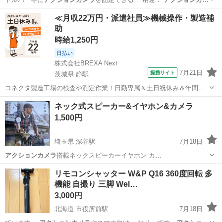
ラ
（GoPro… マウント #
アクションカメラ
#カメラホ…
神奈川
茅ヶ崎市
茅ケ崎駅
マリンスポーツ
≪月収22万円・派遣社員≫機械操作・製造補
助
時給1,250円
日払い
株式会社BREXA Next
7月21日
提携サイト
茨城県 静駅
コネクタ製造工場の検査や測定作業！日勤専属＆土日祝休み＆年間休
日128日★クリーンルーム内作業★マイカー通勤OK＆無料駐車場あり
茨城
常陸大宮市
静駅
その他
ネック式スピーカー&イヤホン&カメラ
★就業先食堂利用可！日払い制度あり！《茨城県常陸大宮市》 人気の
1,500円
工場のお仕事 ◇コネクタ製造工...
埼玉県 深谷駅
7月18日
アクションカメラ
搭載ネックスピーカーイヤホン カ…
埼玉
深谷市
深谷駅
その他
イヤホン
リモコンシャッター W&P Q16 360度回転 多
機能 自撮り 三脚 Wel…
3,000円
北海道 市役所前駅
7月18日