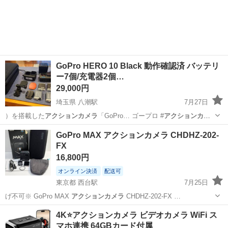
GoPro HERO 10 Black 動作確認済 バッテリ
ー7個/充電器2個…
29,000円
埼玉県 八潮駅
7月27日
）を搭載した
アクションカメラ
「GoPro… ゴープロ #
アクションカメ
ラ
#Vlog…
埼玉
八潮市
八潮駅
カメラ
GoPro MAX アクションカメラ CHDHZ-202-
FX
16,800円
オンライン決済
配送可
東京都 西台駅
7月25日
げ不可※ GoPro MAX
アクションカメラ
CHDHZ-202-FX …
東京
板橋区
西台駅
ビデオカメラ、ムービーカメラ
4K⭐️アクションカメラ ビデオカメラ WiFi ス
マホ連携 64GBカード付属
GoPro MAX