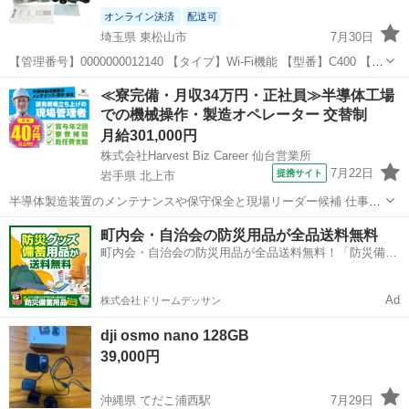
オンライン決済
配送可
埼玉県 東松山市
7月30日
【管理番号】0000000012140 【タイプ】Wi-Fi機能 【型番】C400 【通
電確認】確認済 【動作確認】未確認 ■コンディション・状態 目立った
埼玉
東松山市
カメラ
アクションカメラ
≪寮完備・月収34万円・正社員≫半導体工場
傷や汚れは見受けられませ...
での機械操作・製造オペレーター 交替制
月給301,000円
株式会社Harvest Biz Career 仙台営業所
7月22日
提携サイト
岩手県 北上市
半導体製造装置のメンテナンスや保守保全と現場リーダー候補 仕事内
容 ＼フラッシュメモリの製造を行う工場で半導体製造装置の保守・点
岩手
北上市
その他
町内会・自治会の防災用品が全品送料無料
検のお仕事／ 【主な業務】 フラッシュメモリなどに使用される「半導
町内会・自治会の防災用品が全品送料無料！「防災備蓄
体」。 その半導体を...
用品ドットコム」
Ad
株式会社ドリームデッサン
dji osmo nano 128GB
39,000円
沖縄県 てだこ浦西駅
7月29日