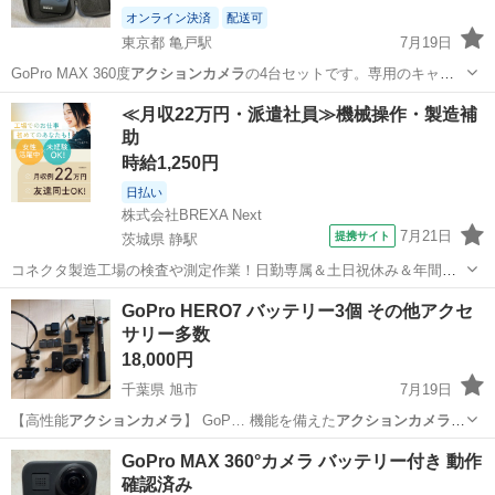
オンライン決済
配送可
東京都 亀戸駅
7月19日
GoPro MAX 360度
アクションカメラ
の4台セットです。専用のキャリ
ン…
東京
江東区
亀戸駅
ビデオカメラ、ムービーカメラ
≪月収22万円・派遣社員≫機械操作・製造補
助
時給1,250円
日払い
株式会社BREXA Next
7月21日
提携サイト
茨城県 静駅
コネクタ製造工場の検査や測定作業！日勤専属＆土日祝休み＆年間休
日128日★クリーンルーム内作業★マイカー通勤OK＆無料駐車場あり
茨城
常陸大宮市
静駅
その他
GoPro HERO7 バッテリー3個 その他アクセ
★就業先食堂利用可！日払い制度あり！《茨城県常陸大宮市》 人気の
サリー多数
工場のお仕事 ◇コネクタ製造工...
18,000円
千葉県 旭市
7月19日
【高性能
アクションカメラ
】 GoP… 機能を備えた
アクションカメラ
で
す。水中撮…
千葉
旭市
カメラ
GoPro
GoPro MAX 360°カメラ バッテリー付き 動作
確認済み