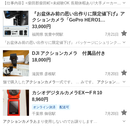
【仕事内容】<柴田郡柴田町>未経験OK 長期休暇あり!大手メーカーの
グループ会社 コピー機部品の機械オペレーター <履歴書不要 オンライ
アルバイト・パート
『お盆休み前の思い出作りに限定値下げ』ア
ン面接OK><入社キャンペーン実施中!> <業種> オフィス・業務機器 <
クションカメラ「GoPro HERO1…
仕事内容> コピー機...
33,000円
福岡県 筑豊中間駅
7月21日
『お盆休み前の思い出作りに限定値下げ』 パッケージにシュリンク
（透明フィルム）がついたままの完全な新品未開封品です。 【商品に
福岡
中間市
筑豊中間駅
ビデオカメラ、ムービーカメラ
DJI アクションカメラ 付属品付き
ついて】 ・状態：新品未開封・未使用 【お取引について】 ・取引場
GoPro
18,000円
所：中間市内の指定場所（...
滋賀県 彦根駅
7月20日
舗で購入した
アクションカメラ
一式です。 … みです。
アクションカ
メラ
は、広く撮れ…
滋賀
彦根市
彦根駅
カメラ
カシオデジタルカメラEXーFＲ10
8,960円
オンライン決済
配送可
千葉県 御宿駅
7月20日
アクションカメラ
あまり使用しないのでお譲りします…
千葉
夷隅郡
御宿駅
カメラ
カシオ