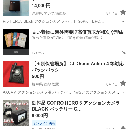
14,000円
沖縄県 てだこ浦西駅
8月7日
Pro HERO8 Black
アクションカメラ
セット GoPro HERO…
沖縄
宜野湾市
てだこ浦西駅
カメラ
古い着物に海外需要!?高価買取が相次ぐ理由
眠った着物が宝物に!?驚きの買取額が続出
Ad
バイセル
【⚠️別保管場所】​DJI Osmo Action 4 等対応
バックパック …
500円
岐阜県 西笠松駅
8月7日
AXCAM
アクションカメラ
用 バックパ… Proなどの
アクションカメラ
を胸元に固定…
岐阜
岐阜市
西笠松駅
その他
動作品 GOPRO HERO 5 アクションカメラ
BLACK バッテリー G…
8,000円
オンライン決済