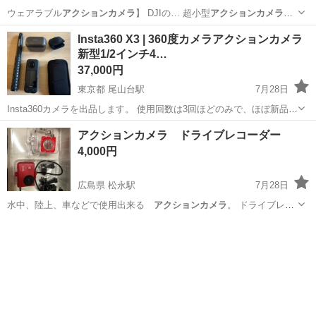
ウェアラブル
アクションカメラ
】 DJIの… 超小型
アクションカメラ
「Osmo …
沖縄
中頭郡
てだこ浦西駅
Insta360 X3 | 360度カメラアクションカメラ
新型1/2インチ4…
ビデオカメラ、ムービーカメラ
37,000円
東京都 尾山台駅
7月28日
Insta360カメラを出品します。 使用回数は3回ほどのみで、ほぼ新品に
近いとてもきれいな状態です。動作も問題なく、不具合は一切ありま
東京
世田谷区
尾山台駅
カメラ
アクションカメラ ドライブレコーダー
せん。 360度撮影が可能なので、Vlogや旅行、スポーツ、アウトドア
4,000円
など、...
広島県 松永駅
7月28日
水中、陸上、車などで使用出来る
アクションカメラ
。 ドライブレコ
ーダーとしても…
広島
福山市
松永駅
カメラ
アクションカメラ