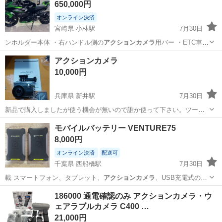
650,000円
引可能です。
オンライン決済
宮崎県 小林駅
7月30日
ンホルダー本体 ・右ハンドル側の
アクションカメラ
用バー ・ETC車載
器 【お渡…
宮崎
小林市
小林駅
カワサキ
アクションカメラ
10,000円
兵庫県 新井駅
7月30日
新品で購入しましたが使う機会が無いので誰か使って下さい。ツーリ
ング山海色々思い出残せますよ、画像物が全てです。
兵庫
朝来市
新井駅
その他
アクションカメラ
モバイルバッテリー VENTURE75
8,000円
オンライン決済
配送可
千葉県 西船橋駅
7月30日
載 スマートフォン、タブレット、
アクションカメラ
、USB充電式のヘ
ッドライトなど…
千葉
船橋市
西船橋駅
その他
USB
186000 通電確認のみ アクションカメラ・ウ
ェアラブルカメラ C400 …
21,000円