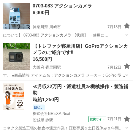
宮城
仙台市
長町南駅
カメラ
0703-083 アクションカメラ
6,000円
神奈川県 川崎市
7月13日
について】 0703-083
アクションカメラ
【状態】 ・使用に…
神奈川
川崎市
ビデオカメラ、ムービーカメラ
【トレファク寝屋川店】GoProアクションカ
メラのご紹介です‼︎
アクションカメラ
16,500円
大阪府 香里園駅
7月12日
す。 ●商品情報 アイテム名：
アクションカメラ
メーカー：GoPro 型
番：S…
大阪
寝屋川市
香里園駅
カメラ
GoPro
≪月収22万円・派遣社員≫機械操作・製造補
助
時給1,250円
日払い
株式会社BREXA Next
7月21日
提携サイト
茨城県 静駅
コネクタ製造工場の検査や測定作業！日勤専属＆土日祝休み＆年間休