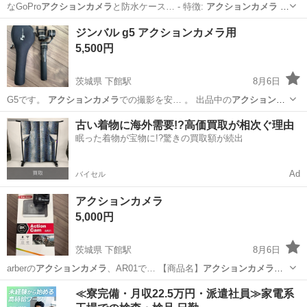
なGoPro
アクションカメラ
と防水ケース… - 特徴:
アクションカメラ
水
上ス…
栃木
佐野市
堀米駅
ビデオカメラ、ムービーカメラ
ジンバル g5 アクションカメラ用
5,500円
茨城県 下館駅
8月6日
G5です。
アクションカメラ
での撮影を安… 。 出品中の
アクションカ
メラ
と同時に購入…
茨城
筑西市
下館駅
カメラ
アクションカメラ
古い着物に海外需要!?高価買取が相次ぐ理由
眠った着物が宝物に!?驚きの買取額が続出
Ad
バイセル
アクションカメラ
5,000円
茨城県 下館駅
8月6日
arberの
アクションカメラ
、AR01で… 【商品名】
アクションカメラ
AR01 …
茨城
筑西市
下館駅
カメラ
≪寮完備・月収22.5万円・派遣社員≫家電系