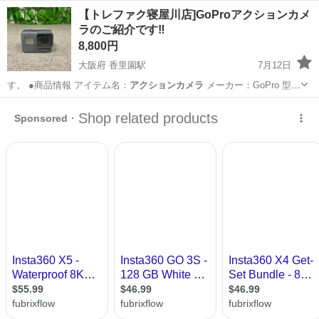
日128日★クリーンルーム内作業★マイカー通勤OK＆無料駐車場あり
茨城
常陸大宮市
静駅
その他
【トレファク寝屋川店]GoProアクションカメ
★就業先食堂利用可！日払い制度あり！《茨城県常陸大宮市》 人気の
ラのご紹介です‼︎
工場のお仕事 ◇コネクタ製造工...
8,800円
大阪府 香里園駅
7月12日
す。 ●商品情報 アイテム名：
アクションカメラ
メーカー：GoPro 型
番：H…
大阪
寝屋川市
香里園駅
カメラ
トレファク