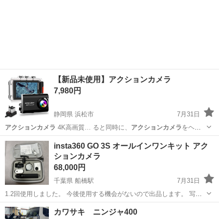
【新品未使用】アクションカメラ
7,980円
静岡県 浜松市
7月31日
アクションカメラ
4K高画質… ると同時に、
アクションカメラ
をヘル
メット…
静岡
浜松市
家電
アクションカメラ
insta360 GO 3S オールインワンキット アク
ションカメラ
68,000円
千葉県 船橋駅
7月31日
1.2回使用しました。 今後使用する機会がないので出品します。 写真
撮って無いですが箱も全てあります。 素人保管なので神経質な方はご
千葉
千葉市
船橋駅
カメラ
カワサキ ニンジャ400
遠慮ください。 動作確認済みです。 都内もしくは船橋駅近郊でのお取