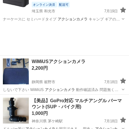
オンライン決済
配送可
埼玉県 和光市
7月19日
ナーケースに セミハードタイプ
アクションカメラ
キャンプ ギアの収
納にも YK…
埼玉
和光市
その他
WiMiUSアクションカメラ
2,200円
静岡県 裾野市
7月18日
しないで下さい WiMiUS
アクションカメラ
動作確認済み 問題無く使
用可…
静岡
裾野市
ビデオカメラ、ムービーカメラ
WiMiUS
​【美品】GoPro対応 マルチアングル バーマ
ウント(SUP・バイク用)
1,000円
神奈川県 茅ケ崎駅
7月18日
ドルバー等に
アクションカメラ
を固定できる… ​用途：
アクションカメ