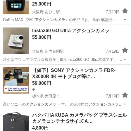
25,000円
大阪府 あびこ駅
7月19日
GoPro MAX（360°
アクションカメラ
）の出品です。 動作確認済…
大阪
大阪市
あびこ駅
その他
Insta360 GO Ultra アクションカメラ
55,000円
大阪府 河内花園駅
7月19日
超小型でウェアラブルな撮影が可能なInsta360 GO Ultra本体です。 別
売りのフレキシブルマウントをお付けします。 - ブランド: Insta360 -
大阪
八尾市
河内花園駅
カメラ
【値下】SONY アクションカメラ FDR-
モデル名: GO Ultra - カラー: ホワイト ご覧...
X3000R 4K モトブログ等に…
59,000円
栃木県 大田原市
7月19日
高いソニーの
アクションカメラ
・本… のSONYの
アクションカメラ
中古でも…
栃木
大田原市
ビデオカメラ、ムービーカメラ
ハクバ HAKUBA カメラバッグ プラスシェル
カメラコンテナ Sサイズ A…
4,800円