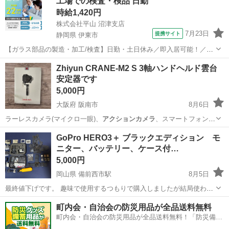
工場での検査・検品 日勤
時給1,420円
株式会社平山 沼津支店
7月23日
提携サイト
静岡県 伊東市
【ガラス部品の製造・加工/検査】日勤・土日休み／即入居可能！／伊
豆でのんびりライフ♪ ガラス部品の製造・加工/検査 【株式会社平山で
静岡
伊東市
その他
Zhiyun CRANE-M2 S 3軸ハンドヘルド雲台
の正社員採用（無期雇用派遣）となります】 「2人で同じ職場で働き
安定器です
たい」 「仕事も休みも一...
5,000円
大阪府 阪南市
8月6日
ラーレスカメラ(マイクロ一眼)、
アクションカメラ
、スマートフォンの
主な特徴:軽量…
大阪
阪南市
その他
雲台
GoPro HERO3＋ ブラックエディション モ
ニター、バッテリー、ケース付…
5,000円
岡山県 備前西市駅
8月5日
最終値下げです。 趣味で使用するつもりで購入しましたが結局使わな
いので出品します。 本体、モニター、ケースに入っているバッテリー
岡山
岡山市
備前西市駅
カメラ
バッテリー
町内会・自治会の防災用品が全品送料無料
4個は動作確認済み。 リモコンのバッテリーは交換が必須、ケース外
町内会・自治会の防災用品が全品送料無料！「防災備蓄
のバッテリーは未確認です。 帽...
用品ドットコム」