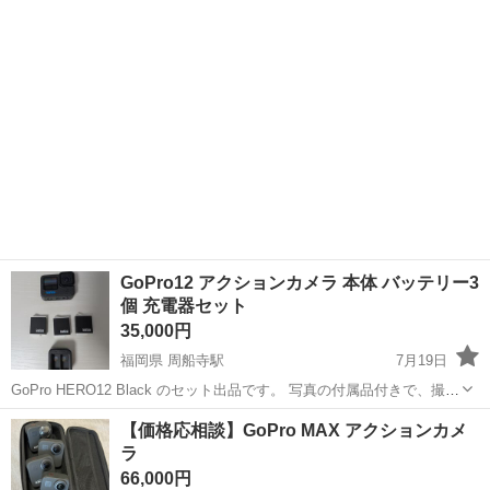
GoPro12 アクションカメラ 本体 バッテリー3
個 充電器セット
35,000円
福岡県 周船寺駅
7月19日
GoPro HERO12 Black のセット出品です。 写真の付属品付きで、撮影
の幅が大きく広がります。 【状態】 ・使用回数は2回（屋内） ・購入
福岡
福岡市
周船寺駅
その他
【価格応相談】GoPro MAX アクションカメ
時期2024年4月 ・レンズカバーを装着している為、 ...
ラ
66,000円