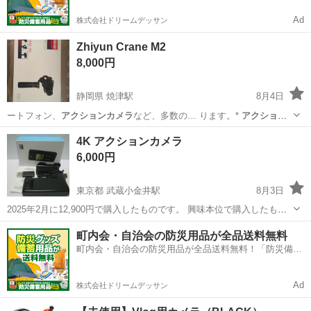
Ad
株式会社ドリームデッサン
Zhiyun Crane M2
8,000円
静岡県 焼津駅
8月4日
ートフォン、
アクションカメラ
など、多数の… ります。*
アクション
カメラ
のマウントに…
静岡
焼津市
焼津駅
カメラ
アクションカメラ
4K アクションカメラ
6,000円
東京都 武蔵小金井駅
8月3日
2025年2月に12,900円で購入したものです。 興味本位で購入したもの
の、使う機会がないので出品することにしました。 購入時に動作確認
東京
小金井市
武蔵小金井駅
町内会・自治会の防災用品が全品送料無料
で20分ほど使っただけです。 購入時に有ったものは全て揃っていま
町内会・自治会の防災用品が全品送料無料！「防災備蓄
ビデオカメラ、ムービーカメラ
す。 傷や汚れ...
用品ドットコム」
Ad
株式会社ドリームデッサン