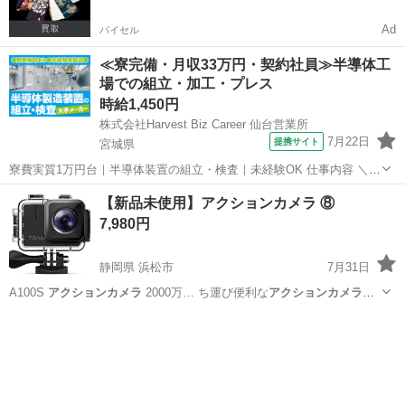
Ad
バイセル
≪寮完備・月収33万円・契約社員≫半導体工
場での組立・加工・プレス
時給1,450円
株式会社Harvest Biz Career 仙台営業所
7月22日
提携サイト
宮城県
寮費実質1万円台｜半導体装置の組立・検査｜未経験OK 仕事内容 ＼半
導体製造装置の組立・検査スタッフ／ 大手メーカー工場内で、半導体
宮城
その他
【新品未使用】アクションカメラ ⑧
をつくるための装置を組み立てる仕事です。 タブレットや図面を確認
7,980円
しながら、ドライバ...
静岡県 浜松市
7月31日
A100S
アクションカメラ
2000万… ち運び便利な
アクションカメラ
で
す。 【…
静岡
浜松市
家電
アクションカメラ