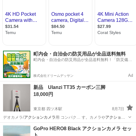
町内会・自治会の防災用品が全品送料無料
町内会・自治会の防災用品が全品送料無料！「防災備蓄
用品ドットコム」
Ad
株式会社ドリームデッサン
新品 Ulanzi TT35 カーボン三脚
18,000円
東京都 四ツ木駅
8月7日
デオカメラ/
アクションカメラ
用 コンパク… す。カメラや
アクション
カメラ
、スマートフ…
東京
葛飾区
四ツ木駅
カメラ
雲台
GoPro HERO8 Black アクションカメラ セッ
ト