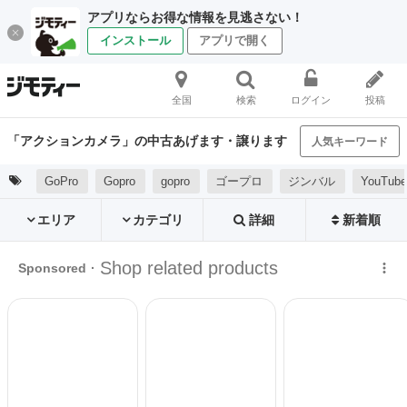
アプリならお得な情報を見逃さない！
インストール
アプリで開く
全国
検索
ログイン
投稿
「アクションカメラ」の中古あげます・譲ります
人気キーワード
GoPro
Gopro
gopro
ゴープロ
ジンバル
YouTu
エリア
カテゴリ
詳細
新着順