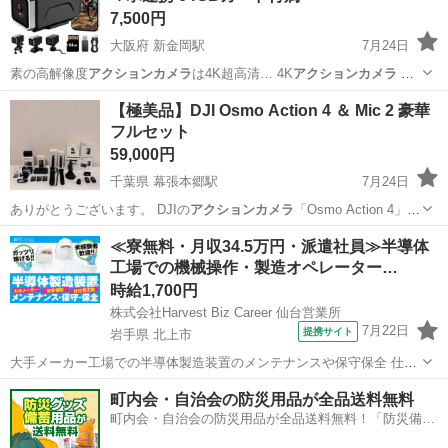
7,500円
大阪府 新金岡駅
7月24日
素の高解像度
アクションカメラ
は4K超高清… 4K
アクションカメラ
ビ
デオカメ… 4K⭐️
アクションカメラ
ビデオカメ…
大阪
堺市
新金岡駅
その他
【極美品】DJI Osmo Action 4 ＆ Mic 2 豪華
フルセット
59,000円
千葉県 幕張本郷駅
7月24日
ありがとうございます。 DJIの
アクションカメラ
「Osmo Action 4」
と…
千葉
千葉市
幕張本郷駅
カメラ
≪寮無料・月収34.5万円・派遣社員≫半導体
工場での機械操作・製造オペレーター…
時給1,700円
株式会社Harvest Biz Career 仙台営業所
7月22日
提携サイト
岩手県 北上市
大手メーカー工場での半導体製造装置のメンテナンスや保守保全 仕事
内容 ＼フラッシュメモリの製造を行う工場で半導体製造装置の保守・
岩手
北上市
その他
町内会・自治会の防災用品が全品送料無料
点検のお仕事／ 新工場新設に伴い、請負現場の立ち上げを行います！
町内会・自治会の防災用品が全品送料無料！「防災備蓄
※立ち上げ時期目安：2...
用品ドットコム」