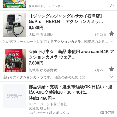
Ad
株式会社ドリームデッサン
【ジャングルジャングルサカイ石津店】
GoPro HERO4 アクションカメラ…
6,580円
大阪府 石津川駅
7月23日
0pの高フレームレートに対応する
アクションカメラ
。臨場感のある映
像を記録できる。…
大阪
堺市
石津川駅
カメラ
GoPro
☆値下げ中☆ 新品 未使用 aiwa cam B4K ア
クションカメラ ウェア…
7,800円
茨城県 ゆめみ野駅
7月22日
流行りの
アクションカメラ
です。 確認のみのために開…
茨城
取手市
ゆめみ野駅
ビデオカメラ、ムービーカメラ
部品供給・充填・運搬/未経験OK/日払い・週
払いOK/交替制/20・30・40代…
時給1,460円～
UTエージェント株式会社
宮城県 柴田町
スポンサー：求人ボックス
08月07日