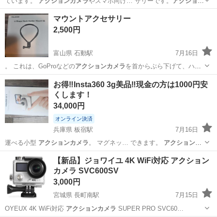
ています。
アクションカメラ
やスマホ向け… サリーです。
アクション
カメラ
などを固定す…
北海道
函館市
市役所前駅
カメラ
マウントアクセサリー
2,500円
富山県 石動駅
7月16日
。 ​これは、GoProなどの
アクションカメラ
を首からぶら下げて、ハン
ズフリー…
富山
小矢部市
石動駅
その他
お得‼️Insta360 3g美品‼️現金の方は1000円安
くします！
34,000円
オンライン決済
兵庫県 板宿駅
7月16日
運べる小型
アクションカメラ
。 マグネッ… できます。
アクションカ
メラ
のデビューに…
兵庫
神戸市
板宿駅
カメラ
Insta
【新品】ジョワイユ 4K WiFi対応 アクション
カメラ SVC600SV
3,000円
宮城県 長町南駅
7月15日
OYEUX 4K WiFi対応
アクションカメラ
SUPER PRO SVC60…