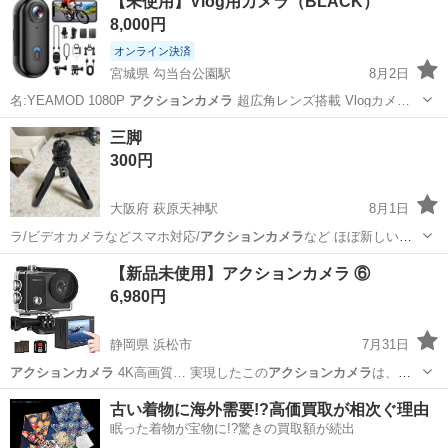
【未使用】Vlog用カメラ（BLACK）
8,000円
オンライン決済
宮城県 勾当台公園駅
8月2日
名:YEAMOD 1080P
アクションカメラ
超広角レンズ搭載 Vlogカメ…
宮城
仙台市
勾当台公園駅
三脚
ビデオカメラ、ムービーカメラ
300円
大阪府 萩原天神駅
8月1日
ラ/ビデオカメラなどスマホ対応/
アクションカメラ
など ほぼ新しいで
す
大阪
堺市
萩原天神駅
マリンスポーツ
ビデオカメラ
【新品未使用】アクションカメラ ⑥
6,980円
静岡県 浜松市
7月31日
アクションカメラ
4K高画質… 実現したこの
アクションカメラ
は、多
種多様…
静岡
浜松市
家電
アクションカメラ
古い着物に海外需要!?高価買取が相次ぐ理由
眠った着物が宝物に!?驚きの買取額が続出