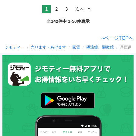
1
2
3
次へ
全142件中 1-50件表示
ページTOPへ
ジモティー
売ります・あげます
家電
望遠鏡、顕微鏡
兵庫県の