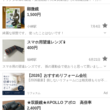
例29万円以上！生活支援物資事前対応可◎即日入寮OK！寮費はずっと
大阪
堺市
石津川駅
その他
顕微鏡
無料＆備品付き1R寮完備！赴任旅費会社負担！工場まで無料送迎あり
1,500円
◎《大阪府堺市》 人気の工場の...
小林駅
7月4日
綺麗な状態です。 使ったことはないです！
兵庫
宝塚市
小林駅
望遠鏡、顕微鏡
状態
スマホ用望遠レンズ📱
400円
福崎駅
6月21日
スマホ用の望遠レンズです。 孫の運動会で使おうと思って買いました
が、私のスマホではうまく着けられませんでした😓 結局装着テストの
兵庫
姫路市
福崎駅
望遠鏡、顕微鏡
【2026】おすすめリフォーム会社
みで使用していません。 使いこなせる方、いかがでしょうか？😅
【2026最新】損しないリフォームには相見積もりが不可
欠！
Ad
リフォスム
★双眼鏡★APOLLO アポロ 高倍率
2,400円