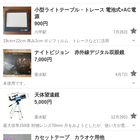
小型ライトテーブル・トレース 電池式+AC電
源
900円
六甲駅
7月26日
19cm×22cm 厚み2cm ポジフィルム トレースなどに活用
兵庫
神戸市
六甲駅
望遠鏡、顕微鏡
ライトテーブル
ナイトビジョン 赤外線デジタル双眼鏡
7,000円
垂水駅
4月7日
未使用です。
兵庫
神戸市
垂水駅
望遠鏡、顕微鏡
双眼鏡
天体望遠鏡
5,000円
垂水駅
12月29日
最大倍率150倍 対物レンズ70mm 月をみようとしたが、使い方が悪い
のかピントが合わなかった。 昼間に遠くを見ることはできた。
兵庫
神戸市
垂水駅
望遠鏡、顕微鏡
倍率
カセットテープ カラオケ用他