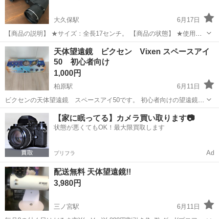
大久保駅
6月17日
【商品の説明】 ★サイズ：全長17センチ。 【商品の状態】 ★使用状
況 ：中古ですが、 1、2回の使用ですので、きれいですよ。 保管品で
兵庫
明石市
大久保駅
望遠鏡、顕微鏡
アポロ
天体望遠鏡 ビクセン Vixen スペースアイ
す それでも良い方、よろしくお願いします
50 初心者向け
1,000円
柏原駅
6月11日
ビクセンの天体望遠鏡 スペースアイ50です。 初心者向けの望遠鏡で
す。 月のクレーターは簡単によく見えて、子供がすごい喜んでまし
兵庫
丹波市
柏原駅
望遠鏡、顕微鏡
スペースアイ
【家に眠ってる】カメラ買い取ります📷
た。 木星や土星も何とか見えました。（結構難しかったです） 最近使
状態が悪くてもOK！最大限買取します
ってませんが、...
Ad
プリフラ
配送無料 天体望遠鏡!!
3,980円
三ノ宮駅
6月11日