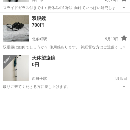
スライドガラス付きです♪ 夏休みの10代に向けていっぱい研究しまし
ょう♪ 他にも格安で出品しております！！ お引き取り日優先で決めさ
兵庫
神戸市
望遠鏡、顕微鏡
商品
双眼鏡
せていただいております。 ※商品の回転が早い為、2〜3日中にお引き
700円
取り可能な方を受...
北条町駅
9月13日
双眼鏡は如何でしょうか？ 使用感あります、 神経質な方はご遠慮くだ
さい、 取引の早い方、やり取りがスムーズな方との取引を優先とさせ
兵庫
加西市
北条町駅
望遠鏡、顕微鏡
双眼鏡
天体望遠鏡
ていただきます。
0円
西舞子駅
8月5日
取りに来てくださる方に差し上げます。
兵庫
神戸市
西舞子駅
望遠鏡、顕微鏡