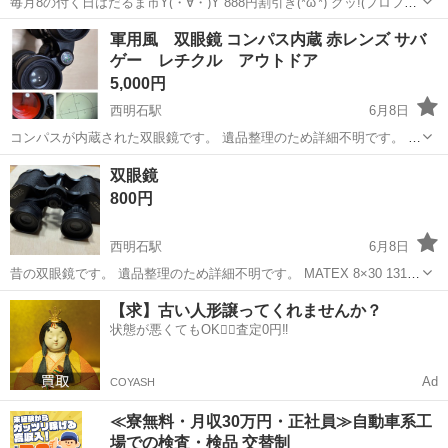
毎月8の付く日はだるま市Y(・∀・)Y 888円割引き(*ω'*) グッ!(プロフ参
照) SKY-WALKER 天体望遠鏡です。 星を見るのに最適です。 詳細&
兵庫
神戸市
三ノ宮駅
望遠鏡、顕微鏡
無料
軍用風 双眼鏡 コンパス内蔵 赤レンズ サバ
型番等は写真で判断お願いします 家電品等無料サービスで設置...
ゲー レチクル アウトドア
5,000円
西明石駅
6月8日
コンパスが内蔵された双眼鏡です。 遺品整理のため詳細不明です。 レ
ンズは赤色でカバー付き。全体的に目立った傷や汚れはなく、比較的
兵庫
神戸市
西明石駅
望遠鏡、顕微鏡
コンパス
双眼鏡
きれいな状態です。 メーカーや倍率など不明ですが、おそらく低倍率
800円
で20m先の地面が鮮明に確認で...
西明石駅
6月8日
昔の双眼鏡です。 遺品整理のため詳細不明です。 MATEX 8×30 131m
at 1000m 本体やレンズのくすみなどあります。 サイズ15.5×6×12
兵庫
神戸市
西明石駅
望遠鏡、顕微鏡
双眼鏡
【求】古い人形譲ってくれませんか？
⭐️6/12まで 終日応相談 ❗️在庫確認含...
状態が悪くてもOK🙆‍♀️査定0円‼️
Ad
COYASH
≪寮無料・月収30万円・正社員≫自動車系工
場での検査・検品 交替制