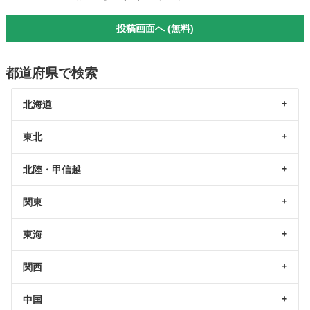
投稿画面へ (無料)
都道府県で検索
北海道
東北
北陸・甲信越
関東
東海
関西
中国