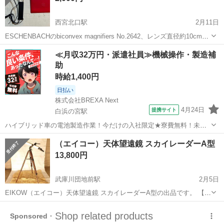
西宮北口駅
2月11日
ESCHENBACHのbiconvex magnifiers No.2642、レンズ直径約10cm、
収納ケース付き。 - ブランド: ESCHENBACH - モデル名: biconvex
兵庫
西宮市
西宮北口駅
望遠鏡、顕微鏡
拡大鏡
≪月収32万円・派遣社員≫機械操作・製造補
magnifiers No.26...
助
時給1,400円
日払い
株式会社BREXA Next
4月24日
提携サイト
白浜の宮駅
ハイブリッド車の電池製造作業！今だけの入社限定★寮費無料！未経
験活躍中★20～50代の男性活躍中！安定企業で長期で働きたい方オス
兵庫
姫路市
白浜の宮駅
その他
（エイコー）天体望遠鏡 スカイレーダーA型
スメ！年間休日130日！正社員登用制度あり！マイカー通勤OK！ワン
13,800円
ルーム寮完備！《兵庫県姫路市》...
武庫川団地前駅
2月5日
EIKOW（エイコー）天体望遠鏡 スカイレーダーA型の出品です。 【仕
様】 ・口径：60mm ・焦点距離：900mm ・屈折式（アクロマートレ
兵庫
西宮市
武庫川団地前駅
望遠鏡、顕微鏡
経緯台
ンズ） ・経緯台／木製三脚 【付属品】 ・望遠鏡本体 ・木製三脚 ・経
緯台 ・...