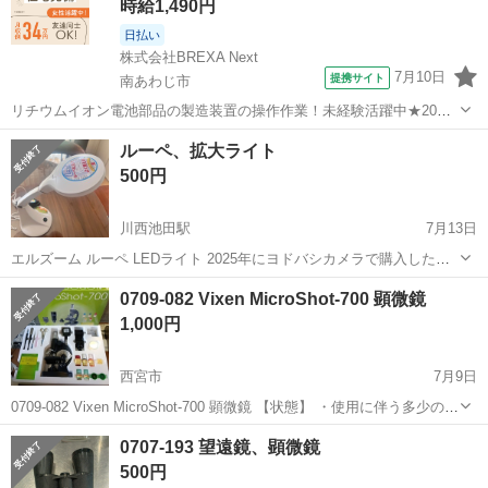
時給1,490円
日払い
株式会社BREXA Next
7月10日
提携サイト
南あわじ市
リチウムイオン電池部品の製造装置の操作作業！未経験活躍中★20～
50代の男性活躍中！嬉しい時給1,490円！生活支援物資事前対応可◎ワ
兵庫
南あわじ市
その他
ルーペ、拡大ライト
ンルーム寮完備！赴任旅費会社負担！正社員登用制度あり◎《兵庫県
500円
南あわじ市》 人気の工場の...
川西池田駅
7月13日
エルズーム ルーペ LEDライト 2025年にヨドバシカメラで購入したも
のです。 使っていただける方よろしくお願いします。
兵庫
川西市
川西池田駅
望遠鏡、顕微鏡
0709-082 Vixen MicroShot-700 顕微鏡
1,000円
西宮市
7月9日
0709-082 Vixen MicroShot-700 顕微鏡 【状態】 ・使用に伴う多少のス
レ、キズ、落としきれない汚れなどございます ・詳細は現地でご確認
兵庫
西宮市
望遠鏡、顕微鏡
Vixen
0707-193 望遠鏡、顕微鏡
ください ・お値引きは出来かねますのでご了承願い...
500円