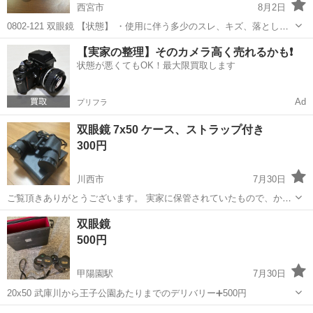
西宮市
8月2日
0802-121 双眼鏡 【状態】 ・使用に伴う多少のスレ、キズ、落としき
れない汚れなどございます ・詳細は現地でご確認ください ・お値引き
兵庫
西宮市
望遠鏡、顕微鏡
双眼鏡
【実家の整理】そのカメラ高く売れるかも❗️
は出来かねますのでご了承願います ※中古品のため、状態については
状態が悪くてもOK！最大限買取します
ご...
Ad
プリフラ
双眼鏡 7x50 ケース、ストラップ付き
300円
川西市
7月30日
ご覧頂きありがとうございます。 実家に保管されていたもので、かな
り古い物だと思います。 外観は特に目立った傷や汚れ等見受けられな
兵庫
川西市
望遠鏡、顕微鏡
双眼鏡
いのですが、レンズの内側に曇り汚れのような物があります。
500円
甲陽園駅
7月30日
20x50 武庫川から王子公園あたりまでのデリバリー➕500円
兵庫
西宮市
甲陽園駅
望遠鏡、顕微鏡