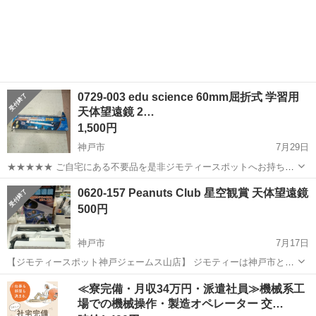
0729-003 edu science 60mm屈折式 学習用
天体望遠鏡 2…
1,500円
神戸市
7月29日
★★★★★ ご自宅にある不要品を是非ジモティースポットへお持ち込
みしませんか？ 家電、趣味・スポーツ・レジャー用品、こども用品、
兵庫
神戸市
望遠鏡、顕微鏡
スポット
0620-157 Peanuts Club 星空観賞 天体望遠鏡
衣料服飾品、生活雑貨、家具、本、CD・DVDなどが無料でまとめて持
500円
ち込めます！ ※詳細はこ...
神戸市
7月17日
【ジモティースポット神戸ジェームス山店】 ジモティーは神戸市と連
携して、まだ使えるもののリユースに取り組んでいます。 【サイズ】
兵庫
神戸市
望遠鏡、顕微鏡
≪寮完備・月収34万円・派遣社員≫機械系工
詳細は現地でご確認ください 【状態】 ・使用に伴う多少のスレ、キ...
場での機械操作・製造オペレーター 交…