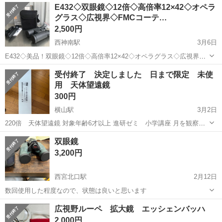
兵庫
神戸市
霞ヶ丘駅
望遠鏡、顕微鏡
望遠鏡
E432◇双眼鏡◇12倍◇高倍率12×42◇オペラ
ださい。 神戸市垂水区歌敷山での直接引き取りを希望...
グラス◇広視界◇FMCコーテ…
2,500円
西神南駅
3月6日
E432◇美品！双眼鏡◇12倍◇高倍率12×42◇オペラグラス◇広視界
◇FMCコーティング◇BAK4プリズムを搭載◇高解像度◇暗所対応◇
兵庫
神戸市
西神南駅
望遠鏡、顕微鏡
オペラグラス
受付終了 決定しました 日まで限定 未使
スマホ撮影に対応◇ライブ◇コンサート◇観戦出品致します。 ◇商品
用 天体望遠鏡
詳細◇ 使用頻度浅く。...
300円
横山駅
3月2日
220倍 天体望遠鏡 対象年齢6才以上 進研ゼミ 小学講座 月を観察す
るのに最適
兵庫
三田市
横山駅
望遠鏡、顕微鏡
進研ゼミ
双眼鏡
3,200円
西宮北口駅
2月12日
数回使用した程度なので、状態は良いと思います
兵庫
西宮市
西宮北口駅
望遠鏡、顕微鏡
双眼鏡
広視野ルーペ 拡大鏡 エッシェンバッハ
2,000円