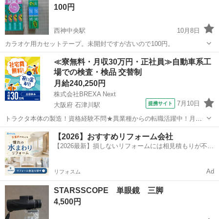
100円
西神中央駅
10月8日
カラオケ用カセットテープ。未開封ですが古いので100円。
兵庫
神戸市
西神中央駅
望遠鏡、顕微鏡
≪寮無料・月収30万円・正社員≫自動車系工
場での検査・検品 交替制
カセットテープ
月給240,250円
株式会社BREXA Next
7月10日
提携サイト
大阪府 石津川駅
トラクタ本体の製造！資格経験不問★異業種からの転職活躍中！月収
例29万円以上！生活支援物資事前対応可◎即日入寮OK！寮費はずっと
大阪
堺市
石津川駅
その他
【2026】おすすめリフォーム会社
無料＆備品付き1R寮完備！赴任旅費会社負担！工場まで無料送迎あり
【2026最新】損しないリフォームには相見積もりが不可
◎《大阪府堺市》 人気の工場の...
欠！
Ad
リフォスム
STARSSCOPE 単眼鏡 三脚
4,500円