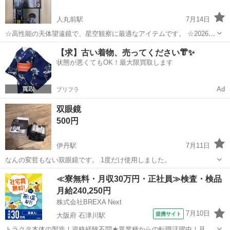
人丸前駅
7月14日
☆高性能の天体望遠鏡で、星空観察に最適なアイテムです。 ☆2026年
の流星群の表を載せています。参考にされてください。 - モデル名:
兵庫
明石市
人丸前駅
望遠鏡、顕微鏡
接眼レンズ
【求】古い着物、売ってください👘✨
High Spec Astronomical Telescope 2 - 付属品: ...
状態が悪くてもOK！最大限買取します
Ad
プリフラ
双眼鏡
500円
伊丹駅
7月11日
なんの変哲もない双眼鏡です。 1度だけ使用しました。
兵庫
伊丹市
伊丹駅
望遠鏡、顕微鏡
≪寮無料・月収30万円・正社員≫検査・検品
月給240,250円
株式会社BREXA Next
7月10日
提携サイト
大阪府 石津川駅
トラクタ本体の製造！資格経験不問★異業種からの転職活躍中！月収