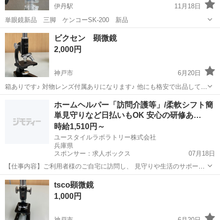
伊丹駅
11月18日
単眼鏡新品 三脚 ケンコーSK-200 新品
兵庫
伊丹市
伊丹駅
望遠鏡、顕微鏡
新品
ビクセン 顕微鏡
2,000円
神戸市
6月20日
箱ありです♪ 対物レンズ付属ありになります♪ 他にも格安で出品してお
ります！！ お引き取り日優先で決めさせていただいております。 ※商
兵庫
神戸市
望遠鏡、顕微鏡
ビクセン
ホームヘルパー「訪問介護等」/柔軟シフト簡
品の回転が早い為、2〜3日中にお引き取り可能な方を受け渡し予定者
単見守りなど日払いもOK 安心の研修あ…
にしております。...
時給1,510円～
ユースタイルラボラトリー株式会社
兵庫県
スポンサー：求人ボックス
07月18日
【仕事内容】ご利用者様のご自宅に訪問し、 見守りや生活のサポート
を行う 訪問介護のお仕事です! 未経験から始める方が8割です! 具体的
アルバイト・パート
tsco顕微鏡
な内容 ・見守り ・食事介助 ・身の回りの整理整頓 ・洗濯物の片付け
1,000円
・痰の吸引 ・身体を清潔に...
神戸市
6月20日