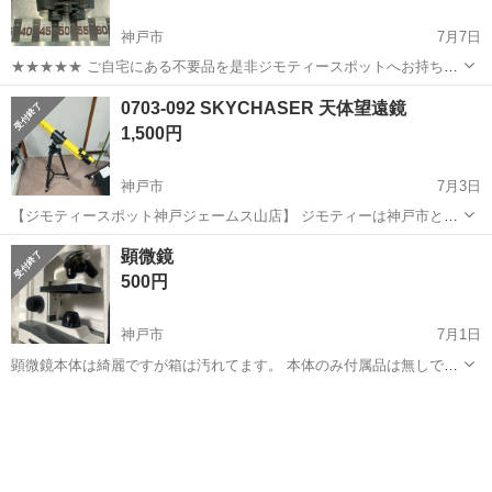
神戸市
7月7日
★★★★★ ご自宅にある不要品を是非ジモティースポットへお持ち込
みしませんか？ 家電、趣味・スポーツ・レジャー用品、こども用品、
兵庫
神戸市
望遠鏡、顕微鏡
望遠鏡
0703-092 SKYCHASER 天体望遠鏡
衣料服飾品、生活雑貨、家具、本、CD・DVDなどが無料でまとめて持
1,500円
ち込めます！ ※詳細はこ...
神戸市
7月3日
【ジモティースポット神戸ジェームス山店】 ジモティーは神戸市と連
携して、まだ使えるもののリユースに取り組んでいます。 【サイズ】
兵庫
神戸市
望遠鏡、顕微鏡
リユース
顕微鏡
詳細は現地でご確認ください 【状態】 ・使用に伴う多少のスレ、キ...
500円
神戸市
7月1日
顕微鏡本体は綺麗ですが箱は汚れてます。 本体のみ付属品は無しで
す。 学生さん限定でお願いします。 小中学生は無料で差し上げます。
兵庫
神戸市
望遠鏡、顕微鏡