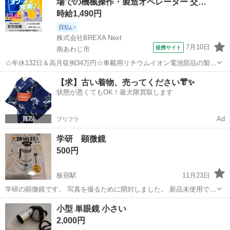
場での機械操作・製造オペレーター 交…
どはお受け...
時給1,490円
日払い
株式会社BREXA Next
7月10日
提携サイト
南あわじ市
☆年休132日＆高月収例34万円☆車載用リチウムイオン電池部品の製造
／4勤2休でオフも充実♪／家具・家電付き社宅あり＆前払いで生活支援
兵庫
南あわじ市
その他
【求】古い着物、売ってください👘✨
物資が受け取れる◎／20〜40代男女活躍中！ 車載用リチウムイオン電
状態が悪くてもOK！最大限買取します
池部品の製造 車載用...
Ad
プリフラ
学研 顕微鏡
500円
板宿駅
11月23日
学研の顕微鏡です。 写真を撮るために開封しました。 新品未使用で
す。 小学生向けかと思います。 夏休みの自由研究にいかがでしょう
兵庫
神戸市
板宿駅
望遠鏡、顕微鏡
小学生
小型 単眼鏡 小さい
か？ よろしくお願いします。
2,000円