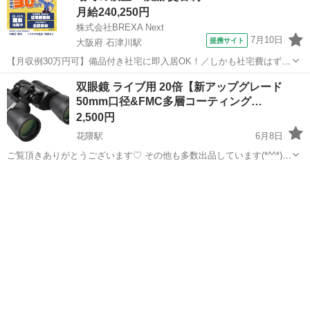
月給240,250円
株式会社BREXA Next
7月10日
提携サイト
大阪府 石津川駅
【月収例30万円可】備品付き社宅に即入居OK！／しかも社宅費はずっ
と無料♪／トラクタ本体の製造／資格経験不問★異業種からの転職活躍
大阪
堺市
石津川駅
その他
双眼鏡 ライブ用 20倍【新アップグレード
中！／赴任旅費会社負担／工場まで無料送迎あり◎《大阪府堺市》 人
50mm口径&FMC多層コーティング…
気の工場のお仕事 ◇トラクタ...
2,500円
花隈駅
6月8日
ご覧頂きありがとうございます♡ その他も多数出品しています(*^^*)
ｓ-2-471 是非遊びにきてください♡ #ai♡ai♡SHOP ◾︎早い者勝ちの商
兵庫
神戸市
花隈駅
望遠鏡、顕微鏡
品になります！ ◾︎新品未使用(撮影の為に開...