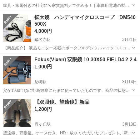
家具・家電付きの社宅に＼家賃無料／で住める！｜車体用電池の製造
｜未経験から月収例32万円♪｜さらに【年間休日130日】！ 人気の工場
兵庫
姫路市
白浜の宮駅
その他
拡大鏡 ハンディマイクロスコープ DM540
のお仕事 ◇車体用電池の製造◇ 機械の操作、部品のセッティング、検
500X
査、清掃業務など。 ...
4,000円
猪名寺駅
3月21日
【商品紹介】 液晶モニター搭載のポータブルデジタルマイクロスコー
プです。 最大500倍のズームが可能で、対象物をモニターで確認しな
兵庫
伊丹市
猪名寺駅
望遠鏡、顕微鏡
Fokus(Vixen) 双眼鏡 10-30X50 FIELD4.2-2.4
がら写真や動画の撮影ができます。お仕事での精密チェックからお子
マイクロスコープ
1,000円
様の自由研究など幅広くお使い...
尼崎駅
3月14日
父が1980年頃に野鳥観察にたまに使っていたものです。商品の状態は
目視では写真に見られらように目立ったキズ、汚れはありません。私
兵庫
尼崎市
尼崎駅
望遠鏡、顕微鏡
双眼鏡
【双眼鏡、望遠鏡】新品
は使い方がわかりませんので出品させていただきました。説明書は添
1,200円
付しますが、昭和レトロの双眼鏡にご...
霞ヶ丘駅
3月13日
望遠鏡、双眼鏡、ケース付き、HD・放水 いただいたプレゼント、新品
倍率：12*50 カラー：ブラック サイズ：15CM*13CM 写真をご参照く