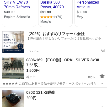
【2026】おすすめリフォーム会社
【2026最新】損しないリフォームには相見積もりが不可
欠！
Ad
リフォスム
0806-169 【ECO割】 OPAL SILVER 8x30
7.5° 双…
1,500円
神戸市
8月6日
★★★★★ ご自宅にある不要品を是非ジモティースポットへお持ち込
みしませんか？ 家電、趣味・スポーツ・レジャー用品、こども用品、
兵庫
神戸市
望遠鏡、顕微鏡
双眼鏡
0802-121 双眼鏡
衣料服飾品、生活雑貨、家具、本、CD・DVDなどが無料でまとめて持
300円
ち込めます！ ※詳細はこ...