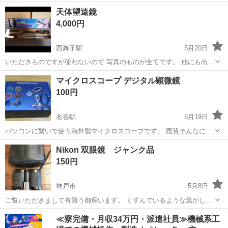
全て物です。 詳しくリンクを調べてお願いします。
兵庫
加古川市
東加古川駅
望遠鏡、顕微鏡
天体望遠鏡
https://www.kenko-tokina.co.jp/discontinued/scope/skyw...
4,000円
西舞子駅
5月20日
いただきものですが使わないので 写真のものが全てです。 他にも出品
しておりますので突然削除する場合もあります。 宜しくお願いしま
兵庫
神戸市
西舞子駅
望遠鏡、顕微鏡
マイクロスコープ デジタル顕微鏡
す。
100円
名谷駅
5月19日
パソコンに繋いで使う海外製マイクロスコープです。 画質そんなに良
くありません。 顕微鏡を買ったため不要になりました。
兵庫
神戸市
名谷駅
望遠鏡、顕微鏡
マイクロスコープ
Nikon 双眼鏡 ジャンク品
150円
神戸市
5月8日
ご覧いただきまして有難う御座います。 くすんでいるような気がしま
す。 ジャンク品に致します。 中古品の為、傷、汚れ、擦れなど御座い
兵庫
神戸市
望遠鏡、顕微鏡
双眼鏡
≪寮完備・月収34万円・派遣社員≫機械系工
ますので、ご理解の上でご購入お願い致します。 返金、返品、交換な