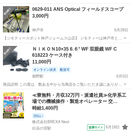
0629-011 ANS Optical フィールドスコープ
3,000円
神戸市
6月29日
【ジモティースポット神戸ジェームス山店】 ジモティーは神戸市と連
携して、まだ使えるもののリユースに取り組んでいます。 【サイズ】
兵庫
神戸市
望遠鏡、顕微鏡
リユース
ＮＩＫＯＮ10×35 6.６° WF 双眼鏡 WF C
詳細は現地でご確認ください 【状態】 ・使用に伴う多少のスレ、キ...
618223 ケース付き
11,000円
オンライン決済
配送可
相野駅
6月5日
商品説明 この度は、数ある中から当商品をご覧いただき誠にありがと
うございます。 注意事項をお読みになりご理解頂いた方のみご購入よ
兵庫
三田市
相野駅
望遠鏡、顕微鏡
≪寮無料・月収32万円・派遣社員≫化学系工
ろしくお願いいたします。 【商品の説明】 ＮＩＫ...
場での機械操作・製造オペレーター 交…
時給1,400円
日払い
株式会社BREXA Next
6月19日
提携サイト
白浜の宮駅