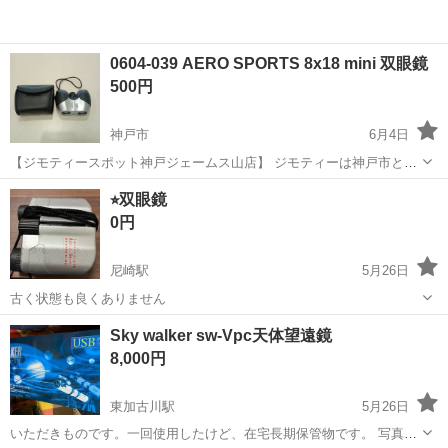
0604-039 AERO SPORTS 8x18 mini 双眼鏡
500円
神戸市
6月4日
【ジモティースポット神戸ジェームス山店】 ジモティーは神戸市と連
携して、まだ使えるもののリユースに取り組んでいます。 【サイズ】
兵庫
神戸市
望遠鏡、顕微鏡
リユース
⭐︎双眼鏡
詳細は現地でご確認ください 【状態】 ・使用に伴う多少のスレ、キ...
0円
尼崎駅
5月26日
古く状態も良くありません
兵庫
尼崎市
尼崎駅
望遠鏡、顕微鏡
双眼鏡
Sky walker sw-Vpc天体望遠鏡
8,000円
東加古川駅
5月26日
いただきものです。一回使用したけど、在宅長期保管物です。 写真は